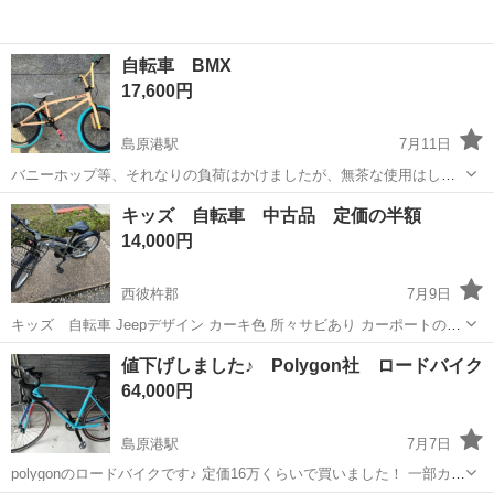
自転車 BMX
17,600円
島原港駅
7月11日
バニーホップ等、それなりの負荷はかけましたが、無茶な使用はして
ません。 傷、錆、色褪せあります(画像で判断下さい) 注油は定期的に
長崎
島原市
島原港駅
BMX
ハブステップ
キッズ 自転車 中古品 定価の半額
してます。 パンクしてますので、チューブ交換必要です。 極太ハブス
14,000円
テップのみ、カスタムしてます。
西彼杵郡
7月9日
キッズ 自転車 Jeepデザイン カーキ色 所々サビあり カーポートの下
で保管していました。 小学３年くらいから使用してました。 2年ほど
長崎
西彼杵郡
自転車
値下げしました♪ Polygon社 ロードバイク
使用していますが、 サイズアウトで買い替えの為、出品します。 定
64,000円
価...
島原港駅
7月7日
polygonのロードバイクです♪ 定価16万くらいで買いました！ 一部カー