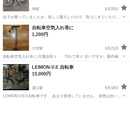
幸駅
6月28日
息子が乗っていましたが、新しく購入したので、取りにきていただけ
る方がおりましたら宜しくお願いいたします。
長崎
諫早市
幸駅
クロスバイク
自転車空気入れ等に
1,200円
大学駅
6月21日
自転車空気入れ等に 付属品有り 汚れて有り 古いですが、動作確認
済 自転車、車、バイク、ボール、浮輪等 対応出来ます。 Panaracer
長崎
佐世保市
大学駅
その他
空気入れ
LEIMON-V.E 自転車
SFP-PSAR1 メーカーナショナル 文章全文必ず読んで下さい。 全文読
15,000円
ん...
湯江駅
6月18日
LEIMON-V.Eの自転車です。 あまり使用していません。 状態は良いで
す。 問題なく乗れます。 直接取引希望です。
長崎
諫早市
湯江駅
その他
直接取引