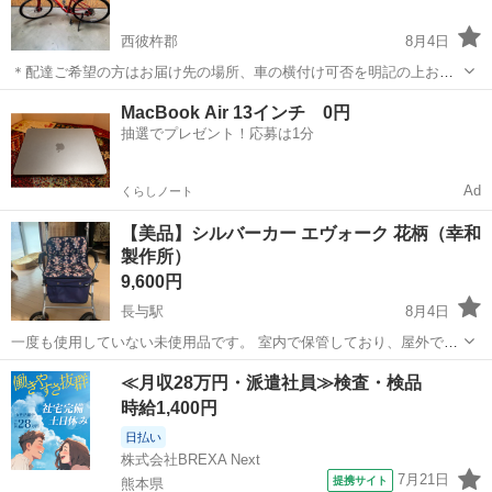
西彼杵郡
8月4日
＊配達ご希望の方はお届け先の場所、車の横付け可否を明記の上お問
い合わせ下さい。 ＊引取りの際は必ず積載可能なお車でお越し下さ
長崎
西彼杵郡
クロスバイク
MacBook Air 13インチ 0円
い。 トレックのクロスバイクになります。 タイヤはパンクなのか両輪
抽選でプレゼント！応募は1分
空気抜けた状態です。 屋根付き車...
Ad
くらしノート
【美品】シルバーカー エヴォーク 花柄（幸和
製作所）
9,600円
長与駅
8月4日
一度も使用していない未使用品です。 室内で保管しており、屋外での
使用はありません。 高齢者の方の歩行補助やお買い物に便利なシルバ
長崎
西彼杵郡
長与駅
その他
シルバーカー
≪月収28万円・派遣社員≫検査・検品
ーカーです。 花柄デザインで見た目もおしゃれです。 ・未使用 ・室
時給1,400円
内保管 ・状態良好 価格...
日払い
株式会社BREXA Next
7月21日
提携サイト
熊本県