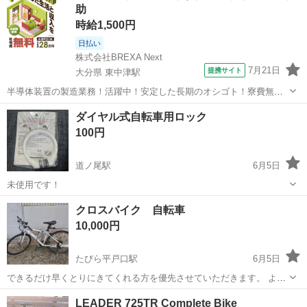
助
時給1,500円
日払い
株式会社BREXA Next
7月21日
提携サイト
大分県 東中津駅
半導体装置の製造業務！活躍中！安定した長期のオシゴト！寮費無料
★赴任旅費会社負担◎20代～40代の男性活躍中★未経験活躍中！高時
大分
中津市
東中津駅
その他
ダイヤル式自転車用ロック
給1,500円！《大分県中津市》 人気の工場のお仕事 ◇半導体装置内部
100円
のシート製造◇ ＊クリー...
道ノ尾駅
6月5日
未使用です！
長崎
長崎市
道ノ尾駅
その他
ダイヤル
クロスバイク 自転車
10,000円
たびら平戸口駅
6月5日
できるだけ早くとりにきてくれる方を優先させていただきます。 よろ
しくおねがいします。
長崎
対馬市
たびら平戸口駅
クロスバイク
LEADER 725TR Complete Bike