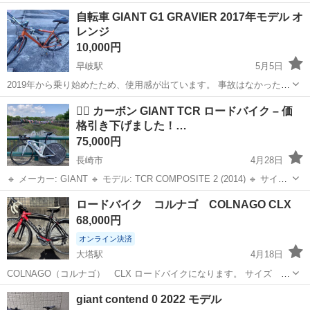
供が大きくなったためお譲りいたします。 サビなど経年劣化が見られ
長崎
長崎市
西浦上駅
電動アシスト自転車
bikke
自転車 GIANT G1 GRAVIER 2017年モデル オ
ます。使用するには問題ありません。 子供が乗る後ろタイヤは負担が
レンジ
大きかったため 1度新...
10,000円
早岐駅
5月5日
2019年から乗り始めたため、使用感が出ています。 事故はなかったで
すが仕様による劣化あります。 写真の枚数制限で全部は載せられない
長崎
佐世保市
早岐駅
クロスバイク
GRAVIER
🚴‍♂️ カーボン GIANT TCR ロードバイク – 価
ため、連絡していただければ写真提供いたします。
格引き下げました！…
75,000円
長崎市
4月28日
🔹 メーカー: GIANT 🔹 モデル: TCR COMPOSITE 2 (2014) 🔹 サイズ:
XS（適正身長: 155〜170cm）– 初心者やお子様にもおすすめ 🔹 状態:
長崎
長崎市
ロードバイク
TCR
ロードバイク コルナゴ COLNAGO CLX
非常に良好（オフィス保管・走行距離...
68,000円
オンライン決済
大塔駅
4月18日
COLNAGO（コルナゴ） CLX ロードバイクになります。 サイズ
48s コンポ dura-ace（デュラエース） ※現在、外してますがデュラ
長崎
佐世保市
大塔駅
ロードバイク
コルナゴ
giant contend 0 2022 モデル
エースのビンディングペダルもあります。 年式 2007年頃 走る、