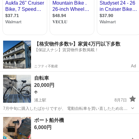
【格安物件多数✨】家賃4万円以下多数
【保証人ナシ】賃貸物件多数掲載！
Ad
ニフティ不動産
自転車
20,000円
浦上駅
8月7日
7月中旬に購入したばかりですが、 電動自転車を買い直したため出品
致します。 3回ほど乗っています。 タイヤの空気はしっかり入ってい
長崎
長崎市
浦上駅
自転車
ボート船外機
る状態です。 受け渡し場所はご相談ください。 よろしくお願いしま
6,000円
す。