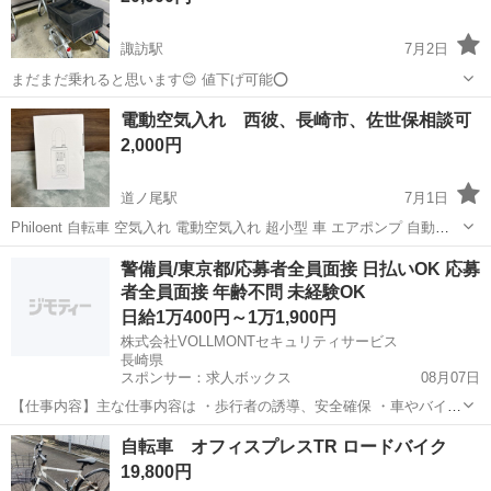
諏訪駅
7月2日
まだまだ乗れると思います😊 値下げ可能⭕️
長崎
大村市
諏訪駅
自転車
電動空気入れ 西彼、長崎市、佐世保相談可
2,000円
道ノ尾駅
7月1日
Philoent 自転車 空気入れ 電動空気入れ 超小型 車 エアポンプ 自動停
止 空気圧指定可 充電式 コードレス 小型 仏/英/米式バルブ対応 最大圧
長崎
長崎市
道ノ尾駅
その他
空気入れ
警備員/東京都/応募者全員面接 日払いOK 応募
力150PSI SOS/LED懐中ライト USB-C 急速充電 自転車...
者全員面接 年齢不問 未経験OK
日給1万400円～1万1,900円
株式会社VOLLMONTセキュリティサービス
長崎県
スポンサー：求人ボックス
08月07日
【仕事内容】主な仕事内容は ・歩行者の誘導、安全確保 ・車やバイク
などの車両の誘導 などをお任せします。 年齢や経験、性別に関係な
アルバイト・パート
自転車 オフィスプレスTR ロードバイク
く、誰でもスグに始められる仕事です。 現場に出る前にしっかりとし
19,800円
た研修があるので、未経験の方もご安心...