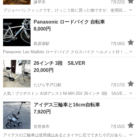
諫早市
7月22日
プジョーパシフィックです。けっこう前に買った物ですが、使用回数
は少なく、室内保管でした。 購入当時総額120000ほどでした。 パシ
長崎
諫早市
自転車
チェーン
Panasonic ロードバイク 自転車
フィックの持病のポスト割れがありますのでジャンク扱いとさせても
8,000円
らいます。 ほとんどインテリア...
島原港駅
7月18日
Panasonic Les Maillots ロードバイク クロスバイク ヘルメット付！ 使
わなくなってずっと倉庫に、 保管してた品物になります！ ・現在、両
長崎
島原市
島原港駅
クロスバイク
Panasonic
26インチ 3段 SILVER
タイヤパンクしてます。 ※ 中古になります！
20,000円
たびら平戸口駅
7月17日
人気！ブリヂストン A18アシストNI-MH 25V 26インチ 3段 SILVER
乗る機会がなくなったため、出品します。 ★付属品:バッテリー、鍵(1
長崎
平戸市
たびら平戸口駅
電動アシスト自転車
アイデス三輪車と16cm自転車
本）、充電器 中古品で使用に伴う汚れ、擦れやキズなど使用感あ...
7,920円
佐世保市
7月15日
アイデスの三輪車は使用感はあるとタイヤに石でできた小穴がありま