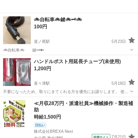
🚲自転車🚲鍵🚲🗝️🚲
100円
道ノ尾駅
5月23日
🚲自転車🚲 鍵🗝️🔑
長崎
長崎市
道ノ尾駅
その他
ハンドルポスト用延長チューブ(未使用)
1,200円
喜々津駅
5月19日
不要になったため、取りにきてくれる方を優先にお譲りします。 使用
条件等不明ですご自身でご確認下さい
長崎
諫早市
喜々津駅
その他
ポスト
≪月収28万円・派遣社員≫機械操作・製造補
助
時給1,500円
日払い
株式会社BREXA Next
7月21日
提携サイト