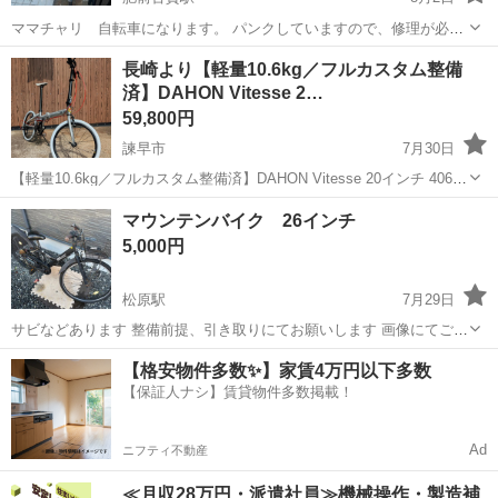
ママチャリ 自転車になります。 パンクしていますので、修理が必要
です。 必要な方､いらっしゃいましたらお譲りします。 引き取り限定
長崎
長崎市
肥前古賀駅
その他
長崎より【軽量10.6kg／フルカスタム整備
です。 引き渡しは土日となります。
済】DAHON Vitesse 2…
59,800円
諫早市
7月30日
【軽量10.6kg／フルカスタム整備済】DAHON Vitesse 20インチ 406
車両確認時、現地にて値引きや追加のカスタムなどサービス可能で
長崎
諫早市
折りたたみ自転車
マウンテンバイク 26インチ
す。 送料別。長崎県からの出品です。現車確認・直接引き取りも歓迎
5,000円
します。...
松原駅
7月29日
サビなどあります 整備前提、引き取りにてお願いします 画像にてご確
認、ご理解よろしくお願いします プラス1000円で防犯登録できます
長崎
大村市
松原駅
マウンテンバイク
26インチ
【格安物件多数✨】家賃4万円以下多数
【保証人ナシ】賃貸物件多数掲載！
Ad
ニフティ不動産
≪月収28万円・派遣社員≫機械操作・製造補