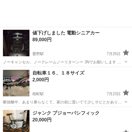
値下げしました 電動シニアカー
89,000円
愛野駅
7月25日
ノーキャンセル、ノークレームノーリターンー 3Nでお願いします 現
状維持渡し 話しの早い人に譲ります 写真は遅くにとったので見ずらく
長崎
雲仙市
愛野駅
その他
シニアカー
自転車１６、１８サイズ
てすみません
2,000円
桜町駅
7月23日
断捨離中、あまり乗らなくて、家の前に置いてて少しサビとかありま
す。パンクもしています。まだ全然のれます。しつかりしています。
長崎
長崎市
桜町駅
三輪車
断捨離
ジャンク プジョーパシフィック
１６サイズ、１８サイズかわかりません。
20,000円