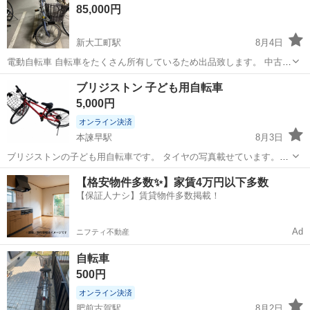
85,000円
新大工町駅
8月4日
電動自転車 自転車をたくさん所有しているため出品致します。 中古品
に理解ある方へお譲り致します。
長崎
長崎市
新大工町駅
折りたたみ自転車
譲り
ブリジストン 子ども用自転車
5,000円
オンライン決済
本諫早駅
8月3日
ブリジストンの子ども用自転車です。 タイヤの写真載せています。去
年買ったものです。小学中高学年向けです。チェーンなど、ところど
長崎
諫早市
本諫早駅
その他
【格安物件多数✨】家賃4万円以下多数
ころサビありますが比較的綺麗で、まだ乗れます。支払いは現金払い
【保証人ナシ】賃貸物件多数掲載！
でお願いします。
Ad
ニフティ不動産
自転車
500円
オンライン決済
肥前古賀駅
8月2日