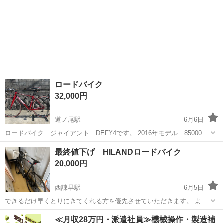
ロードバイク
32,000円
道ノ尾駅
6月6日
ロードバイク ジャイアント DEFY4です。 2016年モデル 85000円
程で購入したと思います。 純正からタイヤ交換をしてます。 電池を入
長崎
西彼杵郡
道ノ尾駅
ロードバイク
DEFY
最終値下げ HILANDロードバイク
れての確認はしていませんが、 サイクルコンピューター、ライト、テ
20,000円
ールランプそのま...
西諫早駅
6月5日
できるだけ早くとりにきてくれる方を優先させていただきます。 よろ
しくおねがいします。
長崎
諫早市
西諫早駅
ロードバイク
≪月収28万円・派遣社員≫機械操作・製造補