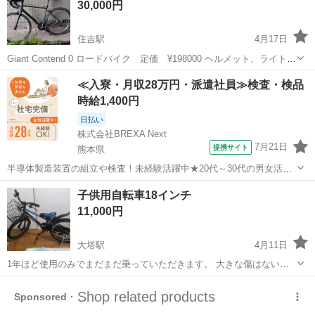
30,000円
曲がる...
住吉駅
4月17日
Giant Contend 0 ロードバイク 定価 ¥198000 ヘルメット、ライトも
おつけします。個別で売ることも可能ですので、その際はご連絡くだ
長崎
長崎市
住吉駅
ロードバイク
contend
≪入寮・月収28万円・派遣社員≫検査・検品
さい。 長い間外に放置していたので、ブレーキがタイヤに接触し、タ
時給1,400円
イヤも...
日払い
株式会社BREXA Next
7月21日
提携サイト
熊本県
半導体製造装置の組立や検査！未経験活躍中★20代～30代の男女活躍
中★ワンルーム寮完備！赴任旅費会社負担！マイカー通勤OK！無料駐
熊本
その他
子供用自転車18インチ
車場あり！正社員登用あり！《熊本県菊池郡大津町》 人気の工場のお
11,000円
仕事 ◇半導体製造装置の組立...
大塔駅
4月11日
1年ほど使用のみでまだまだ乗っていただきます。 大きな傷はないで
すが、あくまでも中古品ということをご理解いただき、画像確認の上
長崎
佐世保市
大塔駅
クロスバイク
18インチ
ご購入くださいますようお願いします。