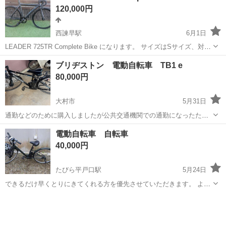
120,000円
西諫早駅
6月1日
LEADER 725TR Complete Bike になります。 サイズはSサイズ、対象
身長１６４cm〜１７４cmとなります。 １０回程度しか乗っておらず
長崎
諫早市
西諫早駅
その他
LEADER
ブリヂストン 電動自転車 TB1 e
室内保管ですのでかなり状態はいいです。 乗らないため断捨離しよう
80,000円
と...
大村市
5月31日
通勤などのために購入しましたが公共交通機関での通勤になったため
出品します。 バッテリー充電装置などもあります。 またキャリアを後
長崎
大村市
電動アシスト自転車
電動自転車 自転車
付けでつけてあります。 また現地確認などしたい方は気軽に問い合わ
40,000円
せください。 仕事などで...
たびら平戸口駅
5月24日
できるだけ早くとりにきてくれる方を優先させていただきます。 よろ
しくおねがいします。
長崎
対馬市
たびら平戸口駅
クロスバイク