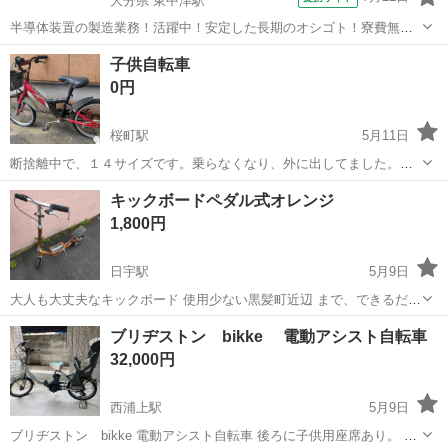
大分県 東中津駅
半導体装置の製造業務！活躍中！安定した長期のオシゴト！寮費無料
★赴任旅費会社負担◎20代～40代の男性活躍中★未経験活躍中！高時
大分
中津市
東中津駅
その他
子供自転車
給1,500円！《大分県中津市》 人気の工場のお仕事 ◇半導体装置内部
0円
のシート製造◇ ＊クリー...
桜町駅
5月11日
断捨離中で、１４サイズです。乗らなくなり、外に出してました。パ
ンクしてます。補助もあります。
長崎
長崎市
桜町駅
その他
断捨離
キックボードペダル式オレンジ
1,800円
日宇駅
5月9日
大人も大丈夫なキックボード 使用少ない黒髪町近辺 まで、できるだけ
早くとりにきてくれる方を優先させていただきます。 よろしくおねが
長崎
佐世保市
日宇駅
その他
キックボード
ブリヂストン bikke 電動アシスト自転車
いします。
32,000円
西浦上駅
5月9日
ブリヂストン bikke 電動アシスト自転車 後ろに子供用座席あり。 子