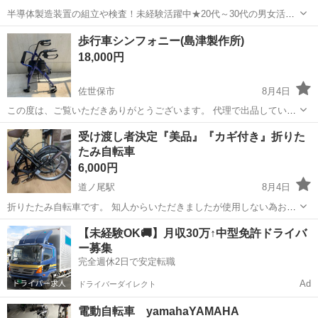
半導体製造装置の組立や検査！未経験活躍中★20代～30代の男女活躍
中★ワンルーム寮完備！赴任旅費会社負担！マイカー通勤OK！無料駐
熊本
その他
歩行車シンフォニー(島津製作所)
車場あり！正社員登用あり！《熊本県菊池郡大津町》 人気の工場のお
18,000円
仕事 ◇半導体製造装置の組立...
佐世保市
8月4日
この度は、ご覧いただきありがとうございます。 代理で出品していま
す。 自宅、自宅近辺等で使用してました。 動作確認してます。目立っ
長崎
佐世保市
その他
受け渡し者決定『美品』『カギ付き』折りた
た傷等ありません。 サイズ等は、4枚目の写真をご覧ください。 「ト
たみ自転車
ラブル防止のため、ドタ...
6,000円
道ノ尾駅
8月4日
折りたたみ自転車です。 知人からいただきましたが使用しない為お譲
りいたします 『美品』小さい擦り傷はありますが目立つ傷ありませ
長崎
西彼杵郡
道ノ尾駅
折りたたみ自転車
【未経験OK🚚】月収30万↑中型免許ドライバ
ん。 鍵付き 両タイヤ空気抜けてます。 現状渡しの為、空気入れや修
ー募集
理などは 宜しくお願いいたしま...
完全週休2日で安定転職
Ad
ドライバーダイレクト
電動自転車 yamahaYAMAHA