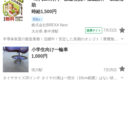
助
時給1,500円
日払い
株式会社BREXA Next
7月21日
提携サイト
大分県 東中津駅
半導体装置の製造業務！活躍中！安定した長期のオシゴト！寮費無料
★赴任旅費会社負担◎20代～40代の男性活躍中★未経験活躍中！高時
大分
中津市
東中津駅
その他
小学生向け一輪車
給1,500円！《大分県中津市》 人気の工場のお仕事 ◇半導体装置内部
1,000円
のシート製造◇ ＊クリー...
現川駅
7月25日
タイヤサイズ20インチ タイヤの溝は一部分（10cm範囲）はない状態
ですが、あとは5分程度残っています。 タイヤ空気は漏れていませ
長崎
長崎市
現川駅
一輪車
小学生
ん。 サドルは倒れた時についた擦り傷有りです。 色はピンクになりま
す。 一輪車を立て...