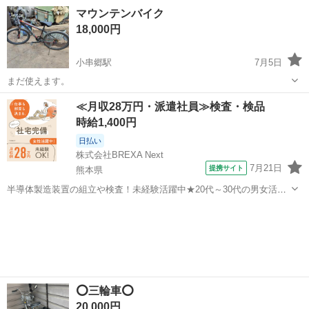
ボンパーツがついてます！😆 買って1年くらいですが、ほぼ乗ってな
長崎
島原市
島原港駅
ロードバイク
防犯登録
マウンテンバイク
いので 格安でお譲りします😊 防犯登録は切ってますので、ご自身で再
18,000円
度登録をお願い...
小串郷駅
7月5日
まだ使えます。
長崎
西海市
小串郷駅
マウンテンバイク
≪月収28万円・派遣社員≫検査・検品
時給1,400円
日払い
株式会社BREXA Next
7月21日
提携サイト
熊本県
半導体製造装置の組立や検査！未経験活躍中★20代～30代の男女活躍
中★ワンルーム寮完備！赴任旅費会社負担！マイカー通勤OK！無料駐
熊本
その他
車場あり！正社員登用あり！《熊本県菊池郡大津町》 人気の工場のお
仕事 ◇半導体製造装置の組立...
⭕️三輪車⭕️
20,000円