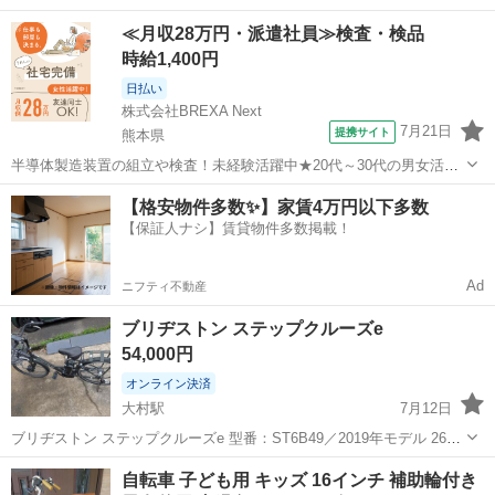
すが、美品です。使用するには全然問題ありません。 自転車は16cm
長崎
佐世保市
三輪車
≪月収28万円・派遣社員≫検査・検品
です。一回雨で濡れて少し錆がついてますが、使用には問題ありませ
時給1,400円
ん。子供が大きくなったため18cm...
日払い
株式会社BREXA Next
7月21日
提携サイト
熊本県
半導体製造装置の組立や検査！未経験活躍中★20代～30代の男女活躍
中★ワンルーム寮完備！赴任旅費会社負担！マイカー通勤OK！無料駐
熊本
その他
【格安物件多数✨】家賃4万円以下多数
車場あり！正社員登用あり！《熊本県菊池郡大津町》 人気の工場のお
【保証人ナシ】賃貸物件多数掲載！
仕事 ◇半導体製造装置の組立...
Ad
ニフティ不動産
ブリヂストン ステップクルーズe
54,000円
オンライン決済
大村駅
7月12日
ブリヂストン ステップクルーズe 型番：ST6B49／2019年モデル 26イ
ンチ・内装3段変速 走りながら自動充電 重量：約27.4kg 新車時価格：
長崎
大村市
大村駅
クロスバイク
自転車 子ども用 キッズ 16インチ 補助輪付き
税抜12万9,800円 2025年にセカンドストリートで中古購入。 走行...