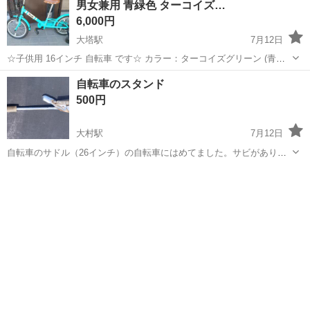
男女兼用 青緑色 ターコイズ…
6,000円
大塔駅
7月12日
☆子供用 16インチ 自転車 です☆ カラー：ターコイズグリーン (青緑
色) ブランド：People (ピープル) 初回のお問い合わせの際に、ご希望
長崎
佐世保市
大塔駅
自転車
自転車のスタンド
の受け取り日時を第三希望までお知らせください。 +￥1,000で受け
500円
渡...
大村駅
7月12日
自転車のサドル（26インチ）の自転車にはめてました。サビがありま
す
長崎
大村市
大村駅
その他