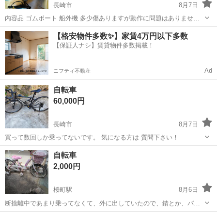
長崎市
8月7日
内容品 ゴムボート 船外機 多少傷ありますが動作に問題はありませ
ん。 バッテリーがあれば即動かせます 長崎三重町まで、できるだけ早
長崎
長崎市
その他
【格安物件多数✨】家賃4万円以下多数
くとりにきてくれる方を優先させていただきます。 よろしくおねがい
【保証人ナシ】賃貸物件多数掲載！
します。
Ad
ニフティ不動産
自転車
60,000円
長崎市
8月7日
買って数回しか乗ってないです。 気になる方は 質問下さい！
長崎
長崎市
ロードバイク
自転車
2,000円
桜町駅
8月6日
断捨離中であまり乗ってなくて、外に出していたので、錆とか、パン
クしてます。 女の子が、欲しいと言ってかいましたが、すぐあきての
長崎
長崎市
桜町駅
自転車
断捨離