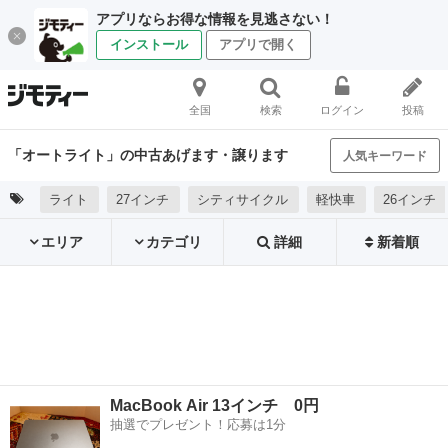
アプリならお得な情報を見逃さない！
インストール
アプリで開く
全国
検索
ログイン
投稿
「オートライト」の中古あげます・譲ります
人気キーワード
ライト
27インチ
シティサイクル
軽快車
26インチ
エリア
カテゴリ
詳細
新着順
MacBook Air 13インチ 0円
抽選でプレゼント！応募は1分