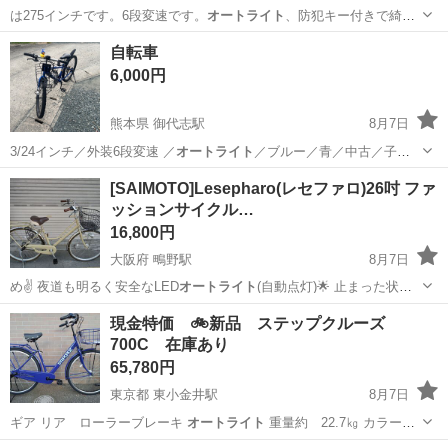
は275インチです。6段変速です。
オートライト
、防犯キー付きで綺麗
です。預かり品…
鹿児島
鹿児島市
マウンテンバイク
自転車
6,000円
熊本県 御代志駅
8月7日
3/24インチ／外装6段変速 ／
オートライト
／ブルー／青／中古／子供
用自転車 …
熊本
合志市
御代志駅
子供用品
[SAIMOTO]Lesepharo(レセファロ)26吋 ファ
ッションサイクル…
16,800円
大阪府 鴫野駅
8月7日
め✌️ 夜道も明るく安全なLED
オートライト
(自動点灯)🌟 止まった状態
でも…
大阪
大阪市
鴫野駅
その他
現金特価 🚲新品 ステップクルーズ
700C 在庫あり
65,780円
東京都 東小金井駅
8月7日
ギア リア ローラーブレーキ
オートライト
重量約 22.7㎏ カラー
…