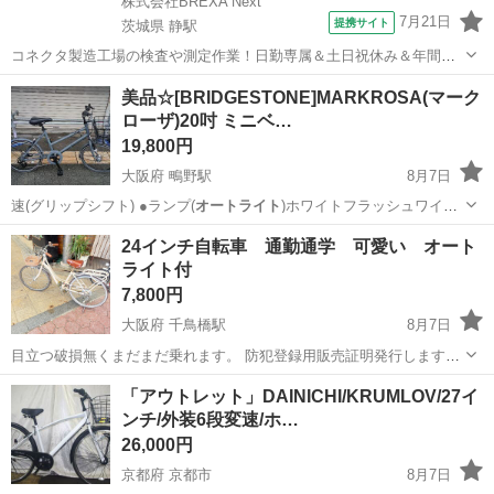
株式会社BREXA Next
7月21日
提携サイト
茨城県 静駅
コネクタ製造工場の検査や測定作業！日勤専属＆土日祝休み＆年間休
日128日★クリーンルーム内作業★マイカー通勤OK＆無料駐車場あり
茨城
常陸大宮市
静駅
その他
美品☆[BRIDGESTONE]MARKROSA(マーク
★就業先食堂利用可！日払い制度あり！《茨城県常陸大宮市》 人気の
ローザ)20吋 ミニベ…
工場のお仕事 ◇コネクタ製造工...
19,800円
大阪府 鴫野駅
8月7日
速(グリップシフト) ●ランプ(
オートライト
)ホワイトフラッシュワイド
ミニ点灯…
大阪
大阪市
鴫野駅
自転車
24インチ自転車 通勤通学 可愛い オート
ライト付
7,800円
大阪府 千鳥橋駅
8月7日
目立つ破損無くまだまだ乗れます。 防犯登録用販売証明発行します。
税込8680円
大阪
大阪市
千鳥橋駅
その他
「アウトレット」DAINICHI/KRUMLOV/27イ
ンチ/外装6段変速/ホ…
26,000円
京都府 京都市
8月7日