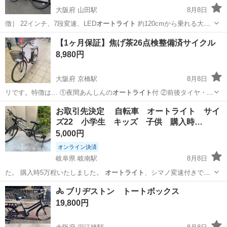
大阪府 山田駅
8月8日
徴］ 22インチ、7段変速、LED
オートライト
約120cmから乗れる大き
さです…
大阪
吹田市
山田駅
その他
【1ヶ月保証】焦げ茶26点検整備済サイクル
8,980円
大阪府 京橋駅
8月8日
リです。特徴は… ①夜間あんしんの
オートライト
付 ②前後タイヤ・チ
ューブ交換済 …
大阪
大阪市
京橋駅
その他
パパチャリ
お取引先決定 自転車 オートライト サイ
ズ22 小学生 キッズ 子供 購入時…
5,000円
オンライン決済
岐阜県 岐南駅
8月8日
た。 購入時5万程いたしました。
オートライト
、シマノ変速付きでか
なり良い物です…
岐阜
羽島郡
岐南駅
その他
🚴 ブリヂストン トートボックス
19,800円