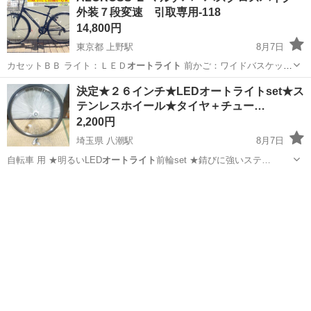
外装７段変速 引取専用-118
14,800円
東京都 上野駅
8月7日
カセットＢＢ ライト：ＬＥＤ
オートライト
前かご：ワイドバスケット
…
東京
台東区
上野駅
クロスバイク
フレーム
決定★２６インチ★LEDオートライトset★ス
テンレスホイール★タイヤ＋チュー…
2,200円
埼玉県 八潮駅
8月7日
自転車 用 ★明るいLED
オートライト
前輪set ★錆びに強いステ…
埼玉
三郷市
八潮駅
その他
ホイール