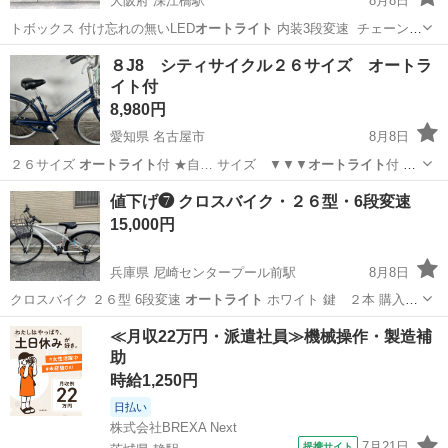
大阪府 深江橋駅
8月8日
トボックス 付け忘れの無いLED
オートライト
内装3段変速 チェーント
ラブル…
大阪
大阪市
深江橋駅
その他
トートボックス
８J8 シティサイクル２６サイズ オートラ
イト付
8,980円
愛知県 名古屋市
8月8日
２６サイズ
オートライト
付 ★自… サイズ ▼▼▼
オートライト
付
★★★…
愛知
名古屋市
その他
値下げ❼ クロスバイク・２６型・6段変速
15,000円
兵庫県 尼崎センタープール前駅
8月8日
クロスバイク ２６型 6段変速
オートライト
ホワイト 鍵 ２本 購入日
…
兵庫
尼崎市
尼崎センタープール前駅
クロスバイク
≪月収22万円・派遣社員≫機械操作・製造補
助
オートライト
時給1,250円
日払い
株式会社BREXA Next
7月21日
提携サイト