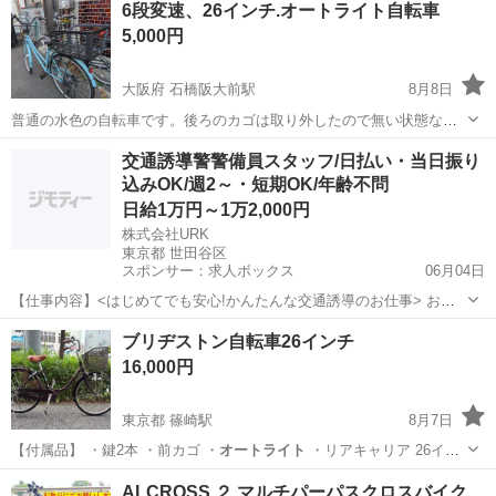
6段変速、26インチ.オートライト自転車
5,000円
大阪府 石橋阪大前駅
8月8日
普通の水色の自転車です。後ろのカゴは取り外したので無い状態なの
でご了承下さい。 2023年に3万円程の金額で購入したのですが余り
大阪
池田市
石橋阪大前駅
自転車
水色
交通誘導警警備員スタッフ/日払い・当日振り
乗らず外に置きっ放しで錆び等は、正直御座います。あくまでも、中
込みOK/週2～・短期OK/年齢不問
古品なので。この間、試乗をしまし...
日給1万円～1万2,000円
株式会社URK
東京都 世田谷区
スポンサー：求人ボックス
06月04日
【仕事内容】<はじめてでも安心!かんたんな交通誘導のお仕事> お願
いするのは、住宅街の工事現場で車や人を安全に誘導するお仕事で
アルバイト・パート
ブリヂストン自転車26インチ
す。 工事現場といっても、住宅街が多いので、交通量は少なめで落ち
16,000円
着いた環境。 しかも、複雑な片側交互通行...
東京都 篠崎駅
8月7日
【付属品】 ・鍵2本 ・前カゴ ・
オートライト
・リアキャリア 26イン
チ
東京
江戸川区
篠崎駅
クロスバイク
ブリヂストン
ALCROSS ２ マルチパーパスクロスバイク