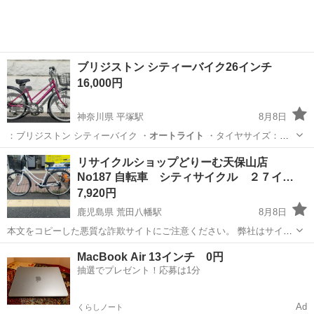
ブリジストン シティーバイク26インチ
16,000円
神奈川県 平塚駅
8月8日
：ブリジストン シティーバイク ・
オートライト
・タイヤサイズ：
26x1'3/8…
神奈川
平塚市
平塚駅
自転車
シティー
リサイクルショップどりーむ天保山店
No187 自転車 シティサイクル ２７イ…
7,920円
鹿児島県 荒田八幡駅
8月8日
本文をコピーした悪質な詐欺サイトにご注意ください。 弊社はサイト
内でのクレジット決済や銀行振り込みを致しておりません。 リサイク
鹿児島
鹿児島市
荒田八幡駅
その他
店舗
MacBook Air 13インチ 0円
ルショップどりーむ掲載商品を ご覧下さいまして誠にありがとうござ
抽選でプレゼント！応募は1分
います。 どりー...
Ad
くらしノート