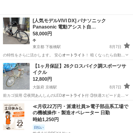
[人気モデルVIVI DX] パナソニック
Panasonic 電動アシスト自…
58,000円
東京都 下板橋駅
8月7日
の特性をさらに活かします。 安心
オートライト
！ 暗くなったら自動で
ライトが点灯…
東京
豊島区
下板橋駅
電動アシスト自転車
バッテリー
【1ヶ月保証】26クロスバイク調スポーツサ
イクル
12,800円
大阪府 京橋駅
8月7日
前カゴ採用 ②夜間あんしんのLED
オートライト
付 ③快適スピード走行
のレボシフト…
大阪
大阪市
京橋駅
クロスバイク
レボシフト
≪月収22万円・派遣社員≫電子部品系工場で
の機械操作・製造オペレーター 日勤
時給1,250円
日払い