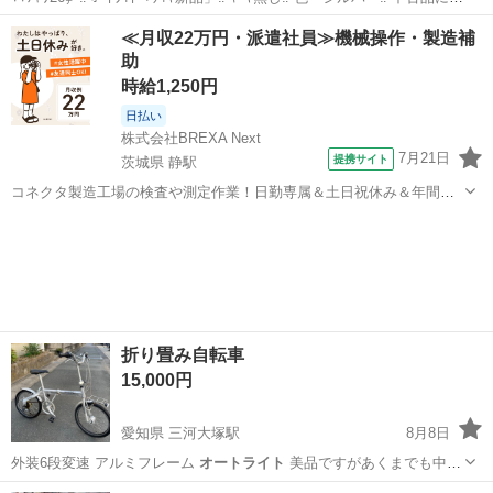
き錆や汚れや傷は有りますので細かい事を気にする方はご遠慮下さい‼️
東京
三鷹市
武蔵境駅
その他
ママチャリ
≪月収22万円・派遣社員≫機械操作・製造補
現金との交換に限る‼️ 防犯登録をしてからのお渡しと成りま...
助
時給1,250円
日払い
株式会社BREXA Next
7月21日
提携サイト
茨城県 静駅
コネクタ製造工場の検査や測定作業！日勤専属＆土日祝休み＆年間休
日128日★クリーンルーム内作業★マイカー通勤OK＆無料駐車場あり
茨城
常陸大宮市
静駅
その他
★就業先食堂利用可！日払い制度あり！《茨城県常陸大宮市》 人気の
工場のお仕事 ◇コネクタ製造工...
折り畳み自転車
15,000円
愛知県 三河大塚駅
8月8日
外装6段変速 アルミフレーム
オートライト
美品ですがあくまでも中古
品にな…
愛知
蒲郡市
三河大塚駅
折りたたみ自転車
カリブー