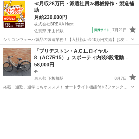
東京
小金井市
東小金井駅
その他
クルーズ
≪月収28万円・派遣社員≫機械操作・製造補
助
月給230,000円
株式会社BREXA Next
7月21日
提携サイト
佐賀県 東山代駅
シリコンウェーハ製品の製造業務！【入社祝い金10万円支給】お友達
やカップルとの応募OK◎年間休日129日＆休出なしでプライベート充
佐賀
伊万里市
東山代駅
その他
「ブリヂストン・A.C.L.ロイヤル
実♪業務はクリーンルームで快適作業◎自社正社員登用制度あり★1食
8（AC7R15）」スポーティ内装8段電動…
300円～の格安食堂あり！《佐...
58,000円
東京都 下板橋駅
8月7日
搭載！通勤、通学にもオススメ！
オートライト
機能付き3ファンクシ
ョンメーター …
東京
豊島区
下板橋駅
電動アシスト自転車