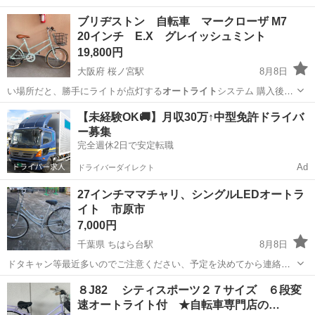
内でのクレジット決済や銀行振り込みを致しておりません。 リサイク
鹿児島
鹿児島市
荒田八幡駅
その他
店舗
ブリヂストン 自転車 マークローザ M7
ルショップどりーむ掲載商品を ご覧下さいまして誠にありがとうござ
20インチ E.X グレイッシュミント
います。 どりー...
19,800円
大阪府 桜ノ宮駅
8月8日
い場所だと、勝手にライトが点灯する
オートライト
システム 購入後、
余り乗らなか…
大阪
大阪市
桜ノ宮駅
自転車
【未経験OK🚚】月収30万↑中型免許ドライバ
ー募集
完全週休2日で安定転職
Ad
ドライバーダイレクト
27インチママチャリ、シングルLEDオートラ
イト 市原市
7,000円
千葉県 ちはら台駅
8月8日
ドタキャン等最近多いのでご注意ください、予定を決めてから連絡く
ださい、なるべく合わせますが、午前中来れる方優先朝9時から10時が
千葉
市原市
ちはら台駅
その他
８J82 シティスポーツ２７サイズ ６段変
良いです。いつどちらから来られるのかわかりやすくお知らせくださ
速オートライト付 ★自転車専門店の…
い。値引きしたり時間にルーズな方は...