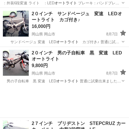
：外装6段変速 ライト ：LED
オートライト
ブレーキ：バンドブレー
キ 鍵…
京都
京都市
その他
DAINICHI
2０インチ サンドベージュ 変速 LEDオ
ートライト カゴ付き♪
16,000円
岡山県 岡山市
8月7日
サンドベージュ 変速 LED
オートライト
カゴ付き♪ 普通に試乗
出来まし…
岡山
岡山市
折りたたみ自転車
サンド
2０インチ 男の子自転車 黒 変速 LED
オートライト
9,800円
岡山県 岡山市
8月7日
男の子自転車 黒 変速 LED
オートライト
普通に試乗出来ました♪
現…
岡山
岡山市
自転車
オートライト
2７インチ ブリヂストン STEPCRUZ カー