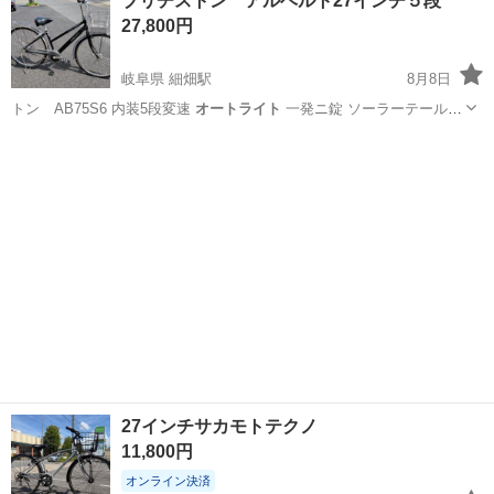
ブリヂストン アルベルト27インチ５段
27,800円
岐阜県 細畑駅
8月8日
トン AB75S6 内装5段変速
オートライト
一発ニ錠 ソーラーテール
前BS…
岐阜
岐阜市
細畑駅
自転車
ブリヂストン
27インチサカモトテクノ
11,800円
オンライン決済