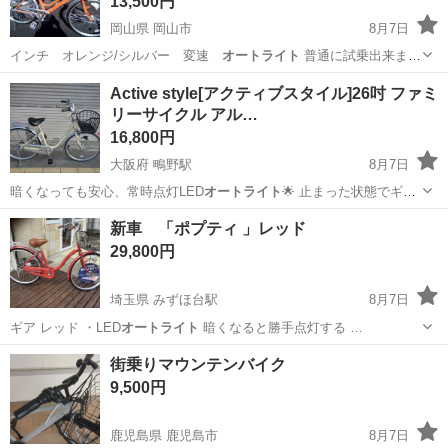
13,500円
岡山県 岡山市
8月7日
インチ オレンジ/シルバー 変速
オートライト
普通に試乗出来まし
た♪ 現…
岡山
岡山市
自転車
オートライト
Active style[アクティブスタイル]26吋 ファミ
リーサイクル アル…
16,800円
大阪府 鴫野駅
8月7日
暗くなっても安心、常時点灯LED
オートライト
🌟 止まった状態でギア
チェンジが…
大阪
大阪市
鴫野駅
その他
工房
新車 「ポプティ 」レッド
29,800円
埼玉県 みずほ台駅
8月7日
ギア レッド ・LED
オートライト
暗くなると勝手点灯する …
埼玉
富士見市
みずほ台駅
自転車
レッド
街乗りマウンテンバイク
9,500円
鹿児島県 鹿児島市
8月7日