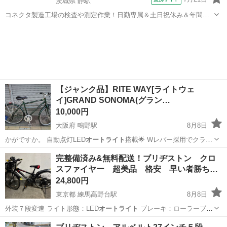
茨城県 静駅
コネクタ製造工場の検査や測定作業！日勤専属＆土日祝休み＆年間休
日128日★クリーンルーム内作業★マイカー通勤OK＆無料駐車場あり
茨城
常陸大宮市
静駅
その他
★就業先食堂利用可！日払い制度あり！《茨城県常陸大宮市》 人気の
工場のお仕事 ◇コネクタ製造工...
【ジャンク品】RITE WAY[ライトウェ
イ]GRAND SONOMA(グラン…
10,000円
大阪府 鴫野駅
8月8日
かがですか。 自動点灯LED
オートライト
搭載🌟 Wレバー採用でクラシ
ック…
大阪
大阪市
鴫野駅
クロスバイク
完整備済み&無料配送！ブリヂストン クロ
スファイヤー 超美品 格安 早い者勝ち…
24,800円
東京都 練馬高野台駅
8月8日
外装７段変速 ライト形態：LED
オートライト
ブレーキ：ローラーブレ
ーキ …
東京
練馬区
練馬高野台駅
その他