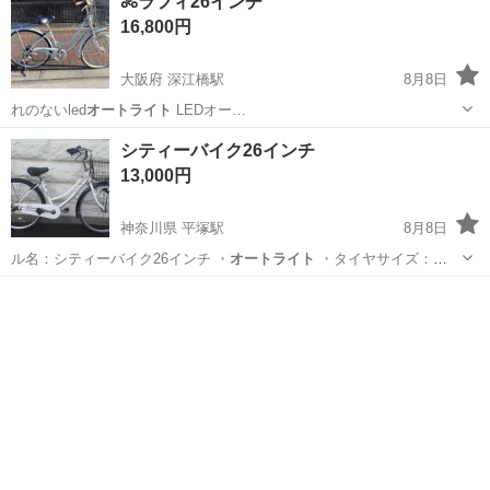
🚴ラフィ26インチ
16,800円
大阪府 深江橋駅
8月8日
れのないled
オートライト
LEDオー…
大阪
大阪市
深江橋駅
その他
シティーバイク26インチ
13,000円
神奈川県 平塚駅
8月8日
ル名：シティーバイク26インチ ・
オートライト
・タイヤサイズ：
26x1'3/8…
神奈川
平塚市
平塚駅
自転車
シティー