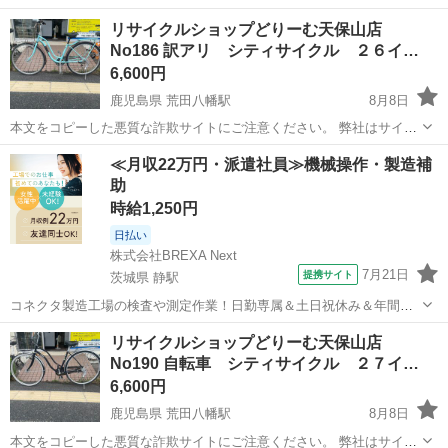
リサイクルショップどりーむ天保山店
No186 訳アリ シティサイクル ２６イ…
6,600円
鹿児島県 荒田八幡駅
8月8日
本文をコピーした悪質な詐欺サイトにご注意ください。 弊社はサイト
内でのクレジット決済や銀行振り込みを致しておりません。 リサイク
鹿児島
鹿児島市
荒田八幡駅
その他
店舗
≪月収22万円・派遣社員≫機械操作・製造補
ルショップどりーむ掲載商品を ご覧下さいまして誠にありがとうござ
助
います。 どりー...
時給1,250円
日払い
株式会社BREXA Next
7月21日
提携サイト
茨城県 静駅
コネクタ製造工場の検査や測定作業！日勤専属＆土日祝休み＆年間休
日128日★クリーンルーム内作業★マイカー通勤OK＆無料駐車場あり
茨城
常陸大宮市
静駅
その他
リサイクルショップどりーむ天保山店
★就業先食堂利用可！日払い制度あり！《茨城県常陸大宮市》 人気の
No190 自転車 シティサイクル ２７イ…
工場のお仕事 ◇コネクタ製造工...
6,600円
鹿児島県 荒田八幡駅
8月8日
本文をコピーした悪質な詐欺サイトにご注意ください。 弊社はサイト