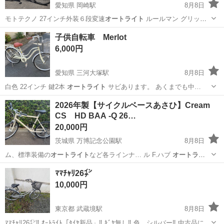
愛知県 岡崎駅
8月8日
モトテクノ 27インチ外装６段変速
オートライト
ルールマン グリップ
シフター新…
愛知
岡崎市
岡崎駅
自転車
27インチ
子供自転車 Merlot
6,000円
愛知県 三河大塚駅
8月8日
白色 22インチ 鍵2本
オートライト
サビあります。 あくまでも中…
愛知
蒲郡市
三河大塚駅
その他
2026年製【サイクルベースあさひ】Cream
CS HD BAA -Q 26…
20,000円
茨城県 万博記念公園駅
8月8日
ム、標準装備の
オートライト
など各ラインナ… ル F.ハブ
オートライ
ト
仕様：14Gx…
茨城
つくば市
万博記念公園駅
クロスバイク
ﾏﾏﾁｬﾘ26㌅
10,000円
東京都 武蔵境駅
8月8日
ﾏﾏﾁｬﾘ26㌅‼️ ｵｰﾄﾗｲﾄ「ﾀｲﾔ新品」‼️ ｷﾞﾔ無し‼️ 色 シルバー‼️ 中古品に着