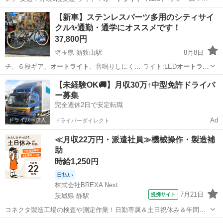
ぎやすく乗…
東京
中央区
東京駅
自転車
【新車】ステンレスパーツ多用のシティサイ
クル✨通勤・通学にオススメです！
37,800円
埼玉県 新狭山駅
8月8日
チ、６段ギア、
オートライト
、音鳴りしにく… ライト:LED
オートライ
ト
フロントブ…
埼玉
狭山市
新狭山駅
その他
ステンレス
【未経験OK🚚】月収30万↑中型免許ドライバ
ー募集
完全週休2日で安定転職
Ad
ドライバーダイレクト
≪月収22万円・派遣社員≫機械操作・製造補
助
時給1,250円
日払い
株式会社BREXA Next
7月21日
提携サイト
茨城県 静駅
コネクタ製造工場の検査や測定作業！日勤専属＆土日祝休み＆年間休
日128日★クリーンルーム内作業★マイカー通勤OK＆無料駐車場あり
茨城
常陸大宮市
静駅
その他