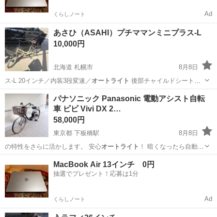
Ad
くらしノート
あさひ（ASAHI）プチママンミニプラス-L
10,000円
北海道 札幌市
8月8日
ス-L 20インチ／内装3段変速／
オートライト
後部チャイルドシート付
き（2人乗…
北海道
札幌市
自転車
ASAHI
パナソニック Panasonic 電動アシスト自転
車 ビビ Vivi DX 2…
58,000円
東京都 下板橋駅
8月8日
の特性をさらに活かします。 安心
オートライト
！ 暗くなったら自動で
ライトが点灯…
東京
豊島区
下板橋駅
電動アシスト自転車
バッテリー
MacBook Air 13インチ 0円
抽選でプレゼント！応募は1分
Ad
くらしノート