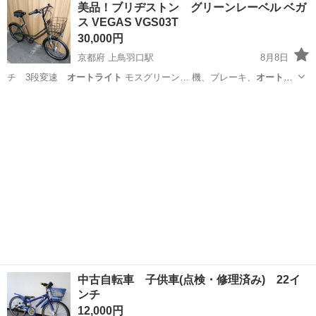
美品！ブリヂストン グリーンレーベル ベガ
★就業先食堂利用可！日払い制度あり！《茨城県常陸大宮市》 人気の
ス VEGAS VGS03T
工場のお仕事 ◇コネクタ製造工...
30,000円
京都府 上鳥羽口駅
8月8日
チ 3段変速
オートライト
モスグリーン… 機、ブレーキ、
オートラ
イト
共に問題ありま…
京都
京都市
上鳥羽口駅
その他
中古自転車 子供車(点検・修理済み) 22イ
ンチ
12,000円