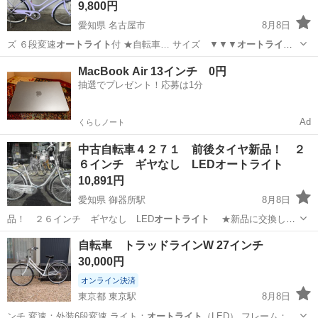
9,800円
愛知県 名古屋市
8月8日
ズ ６段変速
オートライト
付 ★自転車… サイズ ▼▼▼
オートライト
付 ★★★…
愛知
名古屋市
その他
MacBook Air 13インチ 0円
抽選でプレゼント！応募は1分
Ad
くらしノート
中古自転車４２７１ 前後タイヤ新品！ ２
６インチ ギヤなし LEDオートライト
10,891円
愛知県 御器所駅
8月8日
品！ ２６インチ ギヤなし LED
オートライト
★新品に交換した
部分★ 前後…
愛知
名古屋市
御器所駅
自転車
タイヤ
自転車 トラッドラインW 27インチ
30,000円
オンライン決済
東京都 東京駅
8月8日
ンチ 変速：外装6段変速 ライト：
オートライト
（LED） フレーム：跨