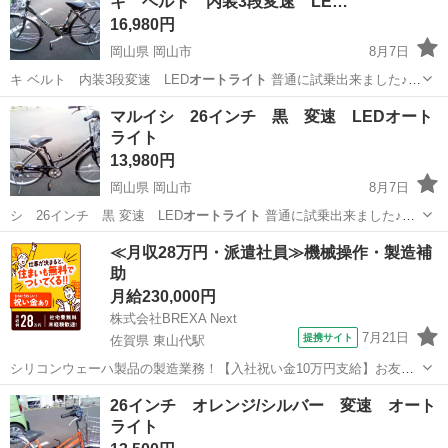
キ ベルト 内装3段変速 LE…
16,980円
岡山県 岡山市
8月7日
キ ベルト 内装3段変速 LED
オートライト
普通に試乗出来ました♪
現…
岡山
岡山市
自転車
STEPCRUZ
マルイシ 26インチ 黒 変速 LEDオート
ライト
13,980円
岡山県 岡山市
8月7日
シ 26インチ 黒 変速 LED
オートライト
普通に試乗出来ました♪
現…
岡山
岡山市
自転車
マルイシ
≪月収28万円・派遣社員≫機械操作・製造補
助
月給230,000円
株式会社BREXA Next
7月21日
提携サイト
佐賀県 東山代駅
シリコンウェーハ製品の製造業務！【入社祝い金10万円支給】お友達
やカップルとの応募OK◎年間休日129日＆休出なしでプライベート充
佐賀
伊万里市
東山代駅
その他
26インチ オレンジ/シルバー 変速 オート
実♪業務はクリーンルームで快適作業◎自社正社員登用制度あり★1食
ライト
300円～の格安食堂あり！《佐...