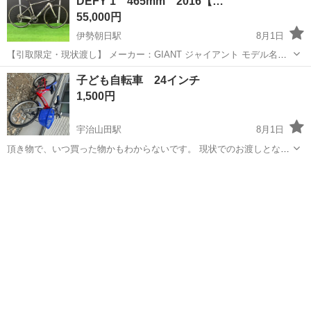
DEFY 1 465mm 2016【…
55,000円
伊勢朝日駅
8月1日
【引取限定・現状渡し】 メーカー：GIANT ジャイアント モデル名：
DEFY 1 ロードバイク ・アルミフレーム ・メーカーサイズ：S 適正
三重
三重郡
伊勢朝日駅
ロードバイク
サイト
子ども自転車 24インチ
身長 160-175㎝ ・component...
1,500円
宇治山田駅
8月1日
頂き物で、いつ買った物かもわからないです。 現状でのお渡しとなり
ます。 なるべく早めに引き渡したいです。 ノークレームノーリターン
三重
伊勢市
宇治山田駅
マウンテンバイク
でお願いします。