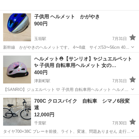
子供用 ヘルメット かがやき
900円
玉垣駅
7月31日
新幹線 かがやきのヘルメットです。 4〜8歳 サイズ53〜56cm 4000
円程で購入したものです。 通気性に優れたベンチレーション構造を備
三重
鈴鹿市
玉垣駅
その他
ヘルメット
ヘルメット⛑️【サンリオ】✨ジュエルペット
えた、ブルーとホワイトの配色がとてもかっこいいです。 子ども用自
✨ 子供用 自転車用ヘルメット 女の…
転車ヘルメットです...
400円
津新町駅
7月31日
【SANRIO】ジュエルペット 🩷 子供用 自転車用ヘルメット ヘルメッ
ト 自転車 🩷 女の子 🩷 サンリオ jewel pet ✨ジュニア キッズ✨ 子供が
三重
津市
津新町駅
その他
ヘルメット
700C クロスバイク 自転車 シマノ6段変
使っていたものです！ 内側に使用感はさほどありませんが自宅保...
速
12,000円
千里駅
7月30日
タイヤ700×38C ブレーキ前後、ライト、変速、問題ありません 走行に
問題ありませんが、タイヤにヒビが見受けられます サドル一部こすり