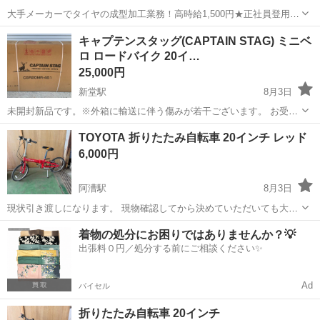
大手メーカーでタイヤの成型加工業務！高時給1,500円★正社員登用制
度あり！ワンルーム寮完備！マイカー通勤OK！無料駐車場あり！《三
三重
伊勢市
山田上口駅
その他
キャプテンスタッグ(CAPTAIN STAG) ミニベ
重県伊勢市》 人気の工場のお仕事 ◇タイヤの製造◇ トラック・バ
ロ ロードバイク 20イ…
ス・RV車用を中心とした...
25,000円
新堂駅
8月3日
未開封新品です。※外箱に輸送に伴う傷みが若干ございます。 お受け
取りに来ていただける方限定で販売させて頂いております。 受け渡し
三重
伊賀市
新堂駅
ロードバイク
TOYOTA 折りたたみ自転車 20インチ レッド
場所:三重県伊賀市甲野1033-325 アイルズジャパン株式会社 【商品紹
6,000円
介】 キャプテンスタ...
阿漕駅
8月3日
現状引き渡しになります。 現物確認してから決めていただいても大丈
夫です。
三重
津市
阿漕駅
折りたたみ自転車
20インチ
着物の処分にお困りではありませんか？💡
出張料０円／処分する前にご相談ください✨
Ad
バイセル
折りたたみ自転車 20インチ