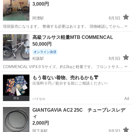
3,000円
阿漕駅
8月3日
現状販売になります。 整備する必要はあります。 現物確認してから決
めていただいても大丈夫です。
三重
津市
阿漕駅
折りたたみ自転車
高級フルサス軽量MTB COMMENCAL
50,000円
オンライン決済
松阪駅
8月3日
COMMENCAL VIP4.0 Sサイズ。約12kgと軽量です。 フロントサス
FOX32 F-SERIES RLC リアサス FOX FLOAT RP2 ブレーキシフト
三重
松阪市
松阪駅
マウンテンバイク
もう着ない着物、売れるかも👘
レバー フロントディレイラーLX リアディレイラーX...
出張料０円／処分する前にご相談ください✨
Ad
バイセル
GIANTGAVIA AC2 25C チューブレスレデ
ィ
2,000円
阿下喜駅
8月3日