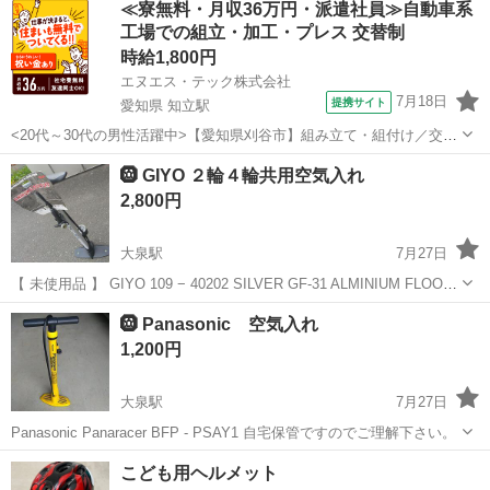
≪寮無料・月収36万円・派遣社員≫自動車系
保管ですのでご理解下さい。
工場での組立・加工・プレス 交替制
時給1,800円
エヌエス・テック株式会社
7月18日
提携サイト
愛知県 知立駅
<20代～30代の男性活躍中>【愛知県刈谷市】組み立て・組付け／交替
制／月収36.2万円以上可能！／ngy143-99 仕事概要 仕事概要 困った時
愛知
刈谷市
知立駅
その他
🛞 GIYO ２輪４輪共用空気入れ
／トラブル時のサポートも万全 ー・ー・ー・ー・ー・ー 毎週火曜/金
2,800円
曜 入社...
大泉駅
7月27日
【 未使用品 】 GIYO 109 − 40202 SILVER GF-31 ALMINIUM FLOOR
PUMP 圧力メーター・バルブアタッチメント付で自動車のタイヤにも
三重
いなべ市
大泉駅
その他
自動車
🛞 Panasonic 空気入れ
使用可能です。 自...
1,200円
大泉駅
7月27日
Panasonic Panaracer BFP - PSAY1 自宅保管ですのでご理解下さい。
三重
いなべ市
大泉駅
その他
空気入れ
こども用ヘルメット