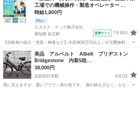
工場での機械操作・製造オペレーター …
時給1,800円
日払い
エヌエス・テック株式会社
7月18日
提携サイト
愛知県 知立駅
【自動車の組立・塗装・検査など】月収例36万円以上／社宅費無料／
土日休み／祝い金・特典あり／ngy144-99 仕事概要 仕事概要 安心の研
愛知
豊田市
知立駅
その他
美品 アルベルト Albelt ブリヂストン
修あり！ ー・ー・ー・ー・ー・ー 毎週火曜/金曜 入社チャンス！ ■火
Bridgestone 内装5段…
曜日入社⇒前...
38,000円
近鉄四日市駅
8月2日
黒に見えますが、濃いブラウン系の色です。 傷や錆も少なく、かなり
きれいです。ここまできれいなアルベルトはなかなかありません。 機
三重
四日市市
近鉄四日市駅
その他
アルベルト
能上の問題もありません。 お値引き交渉は可能ですが、提示価格以上
でお取引いただける方を...