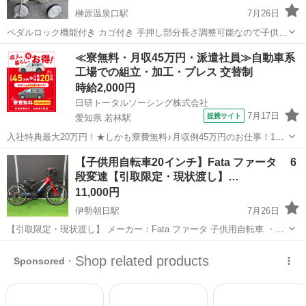
榊原温泉口駅
7月26日
ペダルロック機能付き カゴ付き 手押し部分長さ調整可能なので子供、
大人が後ろから押して歩けます。 白のおしゃれで可愛い三輪車です。
三重
津市
榊原温泉口駅
三輪車
無印良品
≪寮無料・月収45万円・派遣社員≫自動車系
まだまだ使用していただけるのでどうぞ。 他にも子供用品沢山ござい
工場での組立・加工・プレス 交替制
ますの...
時給2,000円
日研トータルソーシング株式会社
7月17日
提携サイト
愛知県 若林駅
入社特典最大20万円！★しかも寮費無料♪月収例45万円のお仕事！1年
目で年収560万円も可能！あなたの手で自動車をつくりませんか？ お
愛知
豊田市
若林駅
その他
【子供用自転車20インチ】Fata ファータ 6
仕事について トヨタ車体各工場でのミニバン・SUV新車製造に関わる
段変速【引取限定・現状渡し】…
諸作業。 【プレス】巨...
11,000円
伊勢朝日駅
7月26日
【引取限定・現状渡し】 メーカー：Fata ファータ 子供用自転車 ・20
インチ ・ライト装着 ・鍵2本 ・6段変速 ・使用上によるキズ、サビ、
三重
三重郡
伊勢朝日駅
その他
サイト
汚れ等あります タイヤサ...