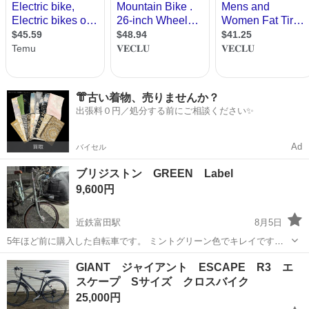
👘古い着物、売りませんか？
出張料０円／処分する前にご相談ください✨
Ad
バイセル
ブリジストン GREEN Label
9,600円
近鉄富田駅
8月5日
5年ほど前に購入した自転車です。 ミントグリーン色でキレイですが
錆などあります。 ご承知おきください。 また、タイヤやチューブは破
三重
四日市市
近鉄富田駅
折りたたみ自転車
GIANT ジャイアント ESCAPE R3 エ
裂しているため交換が必要です。 ライトはつきます。 乗らなくなった
スケープ Sサイズ クロスバイク
ブリジストン
のでお譲りします。 また...
25,000円