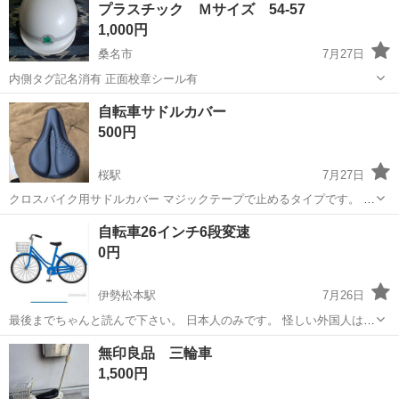
プラスチック Ｍサイズ 54-57
シェルの耐候性をアップし...
1,000円
桑名市
7月27日
内側タグ記名消有 正面校章シール有
三重
桑名市
その他
ヘルメット
自転車サドルカバー
500円
桜駅
7月27日
クロスバイク用サドルカバー マジックテープで止めるタイプです。 2
回ほど使用しましたが、自転車自体を売ってしまったので売却しま
三重
四日市市
桜駅
クロスバイク
サドル
自転車26インチ6段変速
す。
0円
伊勢松本駅
7月26日
最後までちゃんと読んで下さい。 日本人のみです。 怪しい外国人はブ
ロックします。 実物の写真はお取り引き相手に決めた方にお見せ致し
三重
四日市市
伊勢松本駅
その他
26インチ
無印良品 三輪車
ます。 26インチ 6段変速。 水色 イラストに極似 購入価格３万。
1,500円
週に数回乗って...