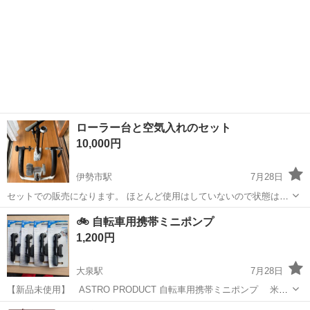
ローラー台と空気入れのセット
10,000円
伊勢市駅
7月28日
セットでの販売になります。 ほとんど使用はしていないので状態は良
好です。
三重
伊勢市
伊勢市駅
自転車
🚲 自転車用携帯ミニポンプ
1,200円
大泉駅
7月28日
【新品未使用】 ASTRO PRODUCT 自転車用携帯ミニポンプ 米
式・仏式対応 ボトルケージの台座ホルダー付き 残り４個です。 自宅
三重
いなべ市
大泉駅
その他
ポンプ