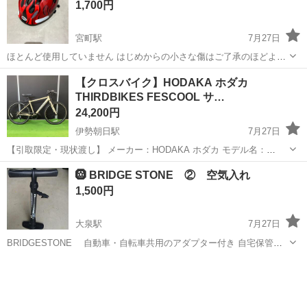
1,700円
宮町駅
7月27日
ほとんど使用していません はじめからの小さな傷はご了承のほどよろ
しくお願いします 定価4000円前後
三重
伊勢市
宮町駅
その他
【クロスバイク】HODAKA ホダカ
THIRDBIKES FESCOOL サ…
24,200円
伊勢朝日駅
7月27日
【引取限定・現状渡し】 メーカー：HODAKA ホダカ モデル名：
THIRDBIKES FESCOOL サードバイクス フェスクール クロスバイク
三重
三重郡
伊勢朝日駅
クロスバイク
27.5インチ
🛞 BRIDGE STONE ② 空気入れ
・2021年モデル ・7段変速 ・鍵1...
1,500円
大泉駅
7月27日
BRIDGESTONE 自動車・自転車共用のアダプター付き 自宅保管で
すのでご理解下さい。
三重
いなべ市
大泉駅
その他
空気入れ