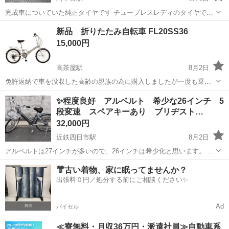
完成車についていた純正タイヤです チューブレスレディのタイヤです
ほぼ未使用です 画像で判断して下さい
三重
いなべ市
阿下喜駅
ロードバイク
新品 折りたたみ自転車 FL20SS36
15,000円
高茶屋駅
8月2日
免許返納で車を没収した高齢の親族の為に購入しましたが一度も乗っ
てくれないので残念ですが売却します。 新品ですので問題ありませ
三重
津市
高茶屋駅
折りたたみ自転車
折りたたみ
✨程度良好 アルベルト 希少な26インチ 5
ん。 価格は多少相談可能です
段変速 スペアキーあり ブリヂスト…
32,000円
近鉄四日市駅
8月2日
アルベルトは27インチが多いので、26インチは希少化と思います。 小
中学生やまだ身長が低いお子様の通学用などにご検討されてはいかが
三重
四日市市
近鉄四日市駅
その他
アルベルト
👘古い着物、家に眠ってませんか？
でしょうか？ 錆も少なく程度は良好です。 【状態】 自宅周辺を５，
出張料０円／処分する前にご相談ください✨
６キロほど走りま...
Ad
バイセル
≪寮無料・月収36万円・派遣社員≫自動車系