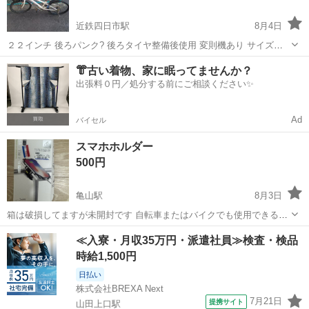
近鉄四日市駅
8月4日
２２インチ 後ろパンク? 後ろタイヤ整備後使用 変則機あり サイズア
ウト品 鉄くず目的の方お断り 整備して使ってくれる方募集
三重
四日市市
近鉄四日市駅
自転車
👘古い着物、家に眠ってませんか？
出張料０円／処分する前にご相談ください✨
Ad
バイセル
スマホホルダー
500円
亀山駅
8月3日
箱は破損してますが未開封です 自転車またはバイクでも使用できると
思います 取りに来て頂ける方限定
三重
亀山市
亀山駅
自転車
≪入寮・月収35万円・派遣社員≫検査・検品
時給1,500円
日払い
株式会社BREXA Next
7月21日
提携サイト
山田上口駅