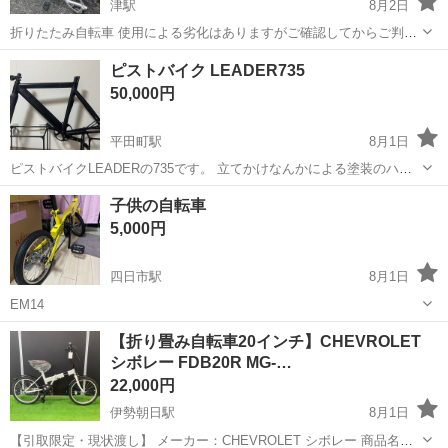
津駅
8月2日
折りたたみ自転車 使用による劣化はありますがご確認してからご判断
ください。
三重
津市
津駅
折りたたみ自転車
ピストバイク LEADER735
50,000円
平田町駅
8月1日
ピストバイクLEADERの735です。 立てかけなんかによる塗装のハゲ
などあります落車はしてないです。 Mサイズだったはずです 中古品で
三重
鈴鹿市
平田町駅
ロードバイク
子供の自転車
あることをご理解の上よろしくお願い致します。
5,000円
四日市駅
8月1日
EM14
三重
四日市市
四日市駅
マウンテンバイク
【折り畳み自転車20インチ】CHEVROLET
シボレー FDB20R MG-…
22,000円
伊勢朝日駅
8月1日
【引取限定・現状渡し】 メーカー：CHEVROLET シボレー 商品名：