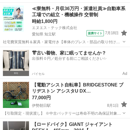
FDB20R MG-CV20R 折り畳み自転車 ・20インチ ・シングルギア ・折
三重
三重郡
伊勢朝日駅
折りたたみ自転車
サイト
≪寮無料・月収36万円・派遣社員≫自動車系
り畳めば車載もしやすい ・...
工場での組立・機械操作 交替制
時給1,800円
エヌエス・テック株式会社
7月18日
提携サイト
愛知県 知立駅
社宅費実質無料＆家具・家電付き【車体のプレス・部品の取り付け・
塗装・検査】未経験でも時給1,800円 車体のプレス・部品の取り付
愛知
刈谷市
知立駅
その他
👘古い着物、家に眠ってませんか？
け・塗装・検査 車体のプレス・部品の取り付け・塗装・検査など、各
出張料０円／処分する前にご相談ください✨
工程に分かれて作業を担当します...
Ad
バイセル
【電動アシスト自転車】BRIDGESTONE ブ
リヂストン アシスタU DX…
77,000円
伊勢朝日駅
8月1日
【引取限定・現状渡し】 ※中古バッテリーは寿命不明の為保証対象外
です メーカー：BRIDGESTONE ブリヂストン モデル名：アシスタU
三重
三重郡
伊勢朝日駅
電動アシスト自転車
サイト
【ロードバイク】GIANT ジャイアント
DX 電動アシスト自転車 ・2021年モデル ...