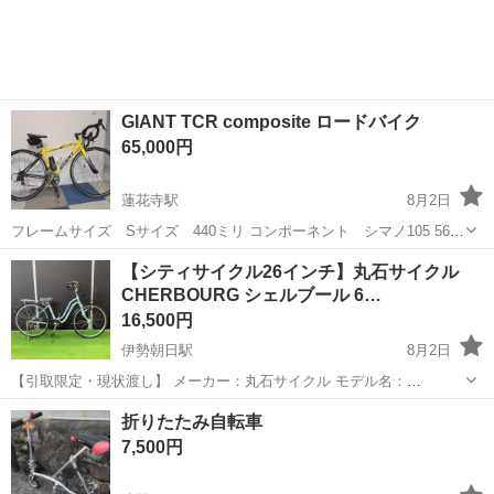
GIANT TCR composite ロードバイク
65,000円
蓮花寺駅
8月2日
フレームサイズ Sサイズ 440ミリ コンポーネント シマノ105 5600
2×10速 ペダル シマノ105 spd-sl 当方身長は170センチで乗っていま
三重
桑名市
蓮花寺駅
ロードバイク
【シティサイクル26インチ】丸石サイクル
した。 適正身長は購入者様でお調べ下さいませ。 車体...
CHERBOURG シェルブール 6…
16,500円
伊勢朝日駅
8月2日
【引取限定・現状渡し】 メーカー：丸石サイクル モデル名：
CHERBOURG シェルブール シティサイクル ・26インチ ・2020年モ
三重
三重郡
伊勢朝日駅
その他
シェルブール
折りたたみ自転車
デル ・鍵1本、オートライト搭載 ・前カゴ変...
7,500円