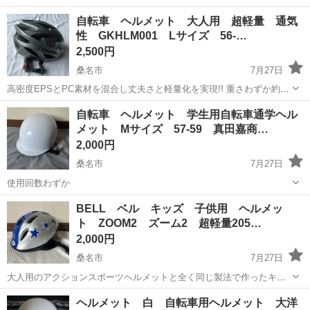
の勤務！／暮らしやすさ抜群の藤枝市での勤務です！初めてさんも安
静岡
藤枝市
その他
自転車 ヘルメット 大人用 超軽量 通気
心のカンタン作業！交替勤務で効率よく稼げる♪ 【未経験歓迎】軽い
性 GKHLM001 Lサイズ 56-…
ドアミラーの組立スタッフ｜新設のキ...
2,500円
桑名市
7月27日
高密度EPSとPC素材を混合し丈夫さと軽量化を実現!! 重さわずか約
170gで頭部の負担を減らし 尚且つ衝撃には強いヘルメットです。 1サ
三重
桑名市
その他
ヘルメット
自転車 ヘルメット 学生用自転車通学ヘル
イズ展開ではありますがヘルメット内部3カ所のインナーパット・後頭
メット Mサイズ 57-59 真田嘉商…
部にあるダイヤル...
2,000円
桑名市
7月27日
使用回数わずか
三重
桑名市
その他
ヘルメット
BELL ベル キッズ 子供用 ヘルメッ
ト ZOOM2 ズーム2 超軽量205…
2,000円
桑名市
7月27日
大人用のアクションスポーツヘルメットと全く同じ製法で作ったキッ
ズ用ヘルメットです。 世界基準の安全性でお子様の頭部を守ります。
三重
桑名市
その他
ヘルメット
ヘルメット 白 自転車用ヘルメット 大洋
ZOOMの機能に年々厳しさを増す日本の夏の暑さ対策としてアウター