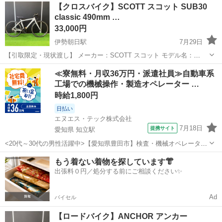
三重
津市
千里駅
クロスバイク
【クロスバイク】SCOTT スコット SUB30
傷あり 一部サビ、汚れ等あります 譲渡証明書あります できるだけ早
classic 490mm …
くとりにきてくれ...
33,000円
伊勢朝日駅
7月29日
【引取限定・現状渡し】 メーカー：SCOTT スコット モデル名：
SUB30 classic クロスバイク ・2009年モデル ・アルミフレーム ・フ
三重
三重郡
伊勢朝日駅
クロスバイク
サイト
≪寮無料・月収36万円・派遣社員≫自動車系
ロントディレーラーに当たるギア有りま...
工場での機械操作・製造オペレーター …
時給1,800円
日払い
エヌエス・テック株式会社
7月18日
提携サイト
愛知県 知立駅
<20代～30代の男性活躍中>【愛知県豊田市】検査・機械オペレーター
／交替制／月収36.2万円以上可能！／ngy144-99 仕事概要 仕事概要 安
愛知
豊田市
知立駅
その他
もう着ない着物を探しています👘
心の研修あり！ ー・ー・ー・ー・ー・ー 毎週火曜/金曜 入社チャン
出張料０円／処分する前にご相談ください✨
ス！ ■...
Ad
バイセル
【ロードバイク】ANCHOR アンカー