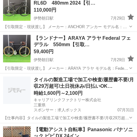
RL6D 480mm 2024【引…
110,000円
伊勢朝日駅
7月29日
【引取限定・現状渡し】 メーカー：ANCHOR アンカー モデル名：
RL6D ロードバイク ・アルミフレーム ・2024年モデル ・
三重
三重郡
伊勢朝日駅
ロードバイク
サイト
【ランドナー】ARAYA アラヤ Federal フェ
component：Shimano Tiagra(2...
デラル 550mm【引取…
59,400円
伊勢朝日駅
7月29日
【引取限定・現状渡し】 メーカー：ARAYA アラヤ モデル名：Federal
フェデラル ランドナー ・クロモリフレーム ・ALTUS (3×8S) ・補助ブ
三重
三重郡
伊勢朝日駅
ロードバイク
サイト
タイルの製造工場で加工や検査/履歴書不要/月
レーキ付き （ブレーキ左右...
収29万超可/土日祝休み/日払いOK…
時給1,600円～2,100円
キャリアリンクファクトリー株式会社
三重県
スポンサー：求人ボックス
07月31日
【仕事内容】タイルの製造工場で加工や検査/履歴書不要/月収29万超
可/土日祝休み/日払いOK/即日スタートOK <給与> 時給1600円～2100
アルバイト・パート
【電動アシスト自転車】Panasonic パナソニ
円 <勤務地> 三重県 伊賀市 「社員を企業に派遣して終わり」ではあり
ック ビビ DX 24イン…
ません/ 就業...