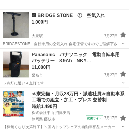
🛞 BRIDGE STONE ① 空気入れ
1,000円
大泉駅
7月27日
BRIDGESTONE 自転車用の空気入れ 自宅保管ですのでご理解下さ
い。
三重
いなべ市
大泉駅
その他
空気入れ
Panasonic パナソニック 電動自転車用
バッテリー 8.9Ah NKY…
11,000円
桑名市
7月27日
５点灯に近い４点灯です
三重
桑名市
その他
≪寮完備・月収28万円・派遣社員≫自動車系
工場での組立・加工・プレス 交替制
時給1,490円
株式会社平山 沼津支店
7月17日
提携サイト
静岡県 藤枝市
【枠無くなり次第終了】＼国内トップシェアの自動車部品メーカーで