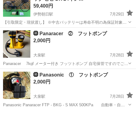
59,400円
伊勢朝日駅
7月29日
【引取限定・現状渡し】 ※中古バッテリーは寿命不明の為保証対象外
です メーカー：Panasonic パナソニック モデル名：ビビ DX 電動アシ
三重
三重郡
伊勢朝日駅
電動アシスト自転車
🛞 Panaracer ② フットポンプ
スト自転車 ・2020年モデル ・ランプ5点...
2,000円
大泉駅
7月28日
Panaracer 7kgf メーター付き フッツトポンプ 自宅保管ですのでご理
解下さい。
三重
いなべ市
大泉駅
その他
Panaracer
🛞 Panasonic ① フットポンプ
2,000円
大泉駅
7月28日
Panasonic Panaracer FTP - BKG - S MAX 500KPa 自動車・自転
車共用 自宅保管ですのでご理解下さい。
三重
いなべ市
大泉駅
その他
フットポンプ