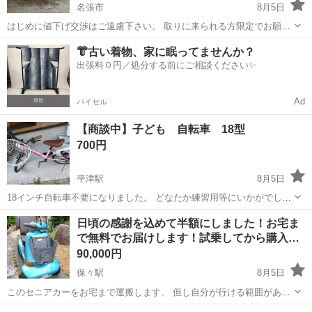
名張市
8月5日
はじめに値下げ交渉はご遠慮下さい。 取りに来られる方限定でお願い
します。 こちら三重県名張市となります。 試乗してみましたが変速が
三重
名張市
クロスバイク
ESCAPE
👘古い着物、家に眠ってませんか？
上手く最後まで行かないので ワイヤーの張りの調整が必要ですがそこ
出張料０円／処分する前にご相談ください✨
はお好みでお願いします...
Ad
バイセル
【商談中】子ども 自転車 18型
700円
平津駅
8月5日
18インチ自転車不要になりました。 どなたか練習用等にいかがでしょ
うか？ 錆、汚れ多数ありますので、メンテされてから乗って頂ければ
三重
四日市市
平津駅
その他
日頃の感謝を込めて半額にしました！お宅ま
と思います。 小学2年生まで乗っていました。
で無料でお届けします！試乗してから購入…
90,000円
保々駅
8月5日
このセニアカーをお宅まで運搬します、 但し自分が行ける範囲があり
ます、 ご住所を知りたいのでコメントを必ずください。 引き取りに来
三重
四日市市
保々駅
その他