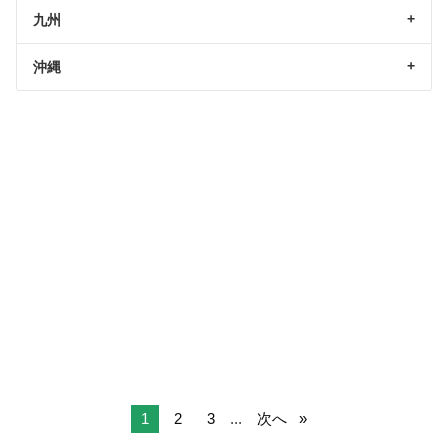
九州
沖縄
1
2
3
...
次へ