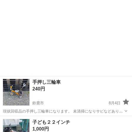
てもらう事も可能てす。 現物確認・試乗をしてから決めてもらっても
大丈夫です スズキ セニ...
手押し三輪車
240円
鈴鹿市
8月4日
現状回収品の手押し三輪車になります。 未清掃になりサビなどありま
す。
三重
鈴鹿市
三輪車
現状
子ども２２インチ
1,000円