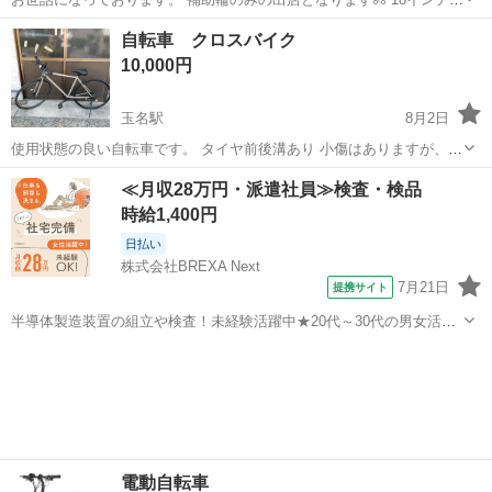
です。 タイヤの溝もしっかりと残ってます✨️ よろしくお願い致します
熊本
熊本市
その他
自転車 クロスバイク
✨️
10,000円
玉名駅
8月2日
使用状態の良い自転車です。 タイヤ前後溝あり 小傷はありますが、綺
麗です。 あまり乗りませんでしたので手放します
熊本
玉名市
玉名駅
クロスバイク
≪月収28万円・派遣社員≫検査・検品
時給1,400円
日払い
株式会社BREXA Next
7月21日
提携サイト
半導体製造装置の組立や検査！未経験活躍中★20代～30代の男女活躍
中★ワンルーム寮完備！赴任旅費会社負担！マイカー通勤OK！無料駐
熊本
その他
車場あり！正社員登用あり！《熊本県菊池郡大津町》 人気の工場のお
仕事 ◇半導体製造装置の組立...
電動自転車