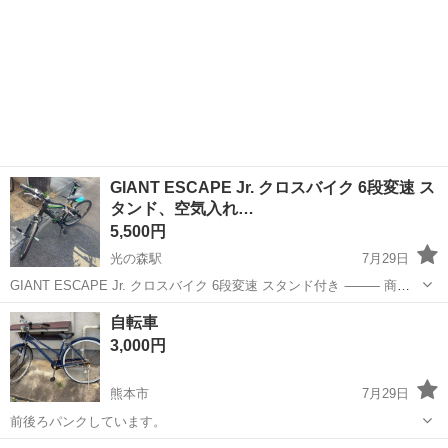
GIANT ESCAPE Jr. クロスバイク 6段変速 ス
タンド、空気入れ…
5,500円
光の森駅
7月29日
GIANT ESCAPE Jr. クロスバイク 6段変速 スタンド付き ⸻ 商品
説明 GIANT（ジャイアント）の人気クロスバイクです。 子供が小学生
熊本
合志市
光の森駅
クロスバイク
GIANT
自転車
4年から6年まで愛用してました。小柄でも自転車が軽いので乗りや
3,000円
す...
熊本市
7月29日
前後ろパンクしています。
熊本
熊本市
クロスバイク