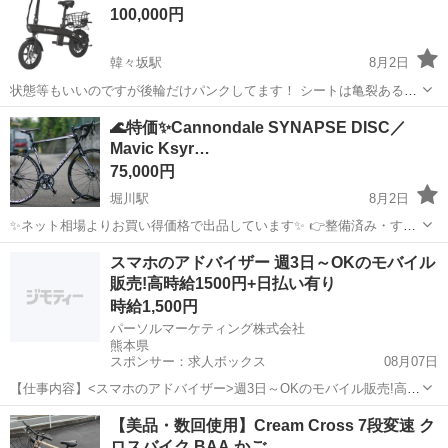
100,000円
韓々坂駅
8月2日
状態等もいいのですが後輪だけパンクしてます！ シートは亀裂あるけ
ど雨降ってもしみこむことはありません 通常価格 14万円ですので 10
熊本
熊本市
韓々坂駅
その他
ヘルメット
🌊特価✨️Cannondale SYNAPSE DISC／
万円で売らせてもらいます！少しの値段交渉アリ！ 免許不要 ヘルメッ
Mavic Ksyr…
ト努力義務 16歳以上 ...
75,000円
堀川駅
8月2日
✨ネット相場よりお買い得価格で出品しています✨ 👉整備済み・すぐ
乗れる状態です！ Cannondale（キャノンデール）のエンデュランスロ
熊本
熊本市
堀川駅
ロードバイク
スマホのアドバイザー 週3日～OKのモバイル
ード Synapse Disc です🚴‍♂️✨ 軽量なアルミフレームとカ...
販売!高時給1500円+日払い有り
時給1,500円
パーソルマーケティング株式会社
熊本県
スポンサー：求人ボックス
08月07日
【仕事内容】<スマホのアドバイザー>週3日～OKのモバイル販売!高時
給1500円+日払い有り! ・大手キャリアでスマホ販売 ・土日+平日1日
アルバイト・パート
【美品・数回使用】Cream Cross 7段変速 ク
の週3日～OK! ・時給1500円+日払い有り ・Wワーク勤務も大歓迎! ・
ロスバイク BAA かご…