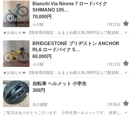
熊本
熊本市
南熊本駅
電動アシスト自転車
Bianchi Via Nirone 7 ロードバイク
スト SRAM NX 1X11S SL サイズS 2021年...
SHIMANO 105…
70,000円
小川駅
7月27日
★お知らせ★ 【熊本県内限定：おまとめ購入30,000円以上で配送料無
料！】 ※松橋から下道で1時間以上かかる地域を除く。 予約制となり
熊本
宇城市
小川駅
ロードバイク
BRIDGESTONE ブリヂストン ANCHOR
ますので、訪問希望の方は事前メッセージをお願いします！ 連絡なし
RL6 ロードバイク S…
でお越し頂いても対応でき...
60,000円
小川駅
7月27日
★お知らせ★ 【熊本県内限定：おまとめ購入30,000円以上で配送料無
料！】 ※松橋から下道で1時間以上かかる地域を除く。 予約制となり
熊本
宇城市
小川駅
ロードバイク
自転車 ヘルメット 小学生
ますので、訪問希望の方は事前メッセージをお願いします！ 連絡なし
300円
でお越し頂いても対応でき...
光の森駅
7月26日
ご覧頂きありがとうございます。 小学生用ヘルメットです。 使用しな
くなりましたので、出品となります。 お渡しは光の森周辺、週末にな
熊本
菊池郡
光の森駅
その他
ります。