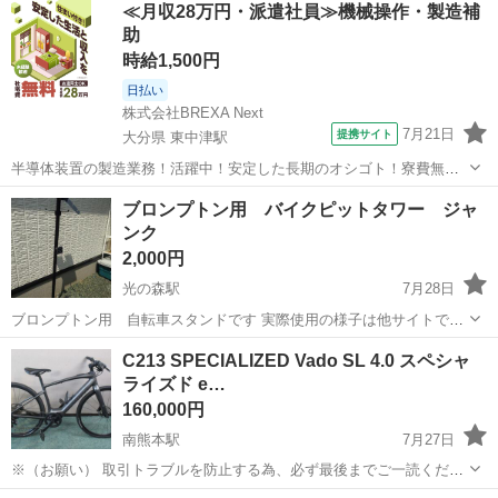
≪月収28万円・派遣社員≫機械操作・製造補
助
時給1,500円
日払い
株式会社BREXA Next
7月21日
提携サイト
大分県 東中津駅
半導体装置の製造業務！活躍中！安定した長期のオシゴト！寮費無料
★赴任旅費会社負担◎20代～40代の男性活躍中★未経験活躍中！高時
大分
中津市
東中津駅
その他
ブロンプトン用 バイクピットタワー ジャ
給1,500円！《大分県中津市》 人気の工場のお仕事 ◇半導体装置内部
ンク
のシート製造◇ ＊クリー...
2,000円
光の森駅
7月28日
ブロンプトン用 自転車スタンドです 実際使用の様子は他サイトでの
写真(2枚目)にて確認ください フックが折れてしまっているため部品を
熊本
合志市
光の森駅
その他
C213 SPECIALIZED Vado SL 4.0 スペシャ
別途購入されご使用ください ほとんど使用しなかったものですが 外で
ライズド e…
保管していたものでも...
160,000円
南熊本駅
7月27日
※（お願い） 取引トラブルを防止する為、必ず最後までご一読くださ
い。 SPECIALIZED Vado SL 4.0 スペシャライズド e-BIKE 電動アシ