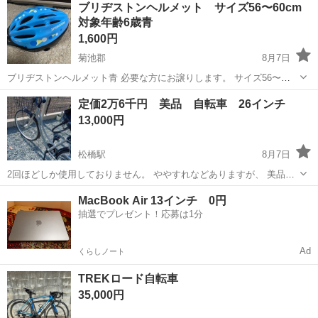
ブリヂストンヘルメット サイズ56〜60cm
対象年齢6歳青
1,600円
菊池郡
8月7日
ブリヂストンヘルメット青 必要な方にお譲りします。 サイズ56〜
60cm 対象年齢6歳 小キズあり ご理解ある方宜しくお願いします。
熊本
菊池郡
自転車
ヘルメット
定価2万6千円 美品 自転車 26インチ
13,000円
松橋駅
8月7日
2回ほどしか使用しておりません。 ややすれなどありますが、 美品で
す。
熊本
宇城市
松橋駅
自転車
26インチ
MacBook Air 13インチ 0円
抽選でプレゼント！応募は1分
Ad
くらしノート
TREKロード自転車
35,000円