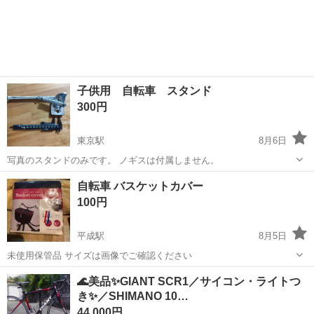
子供用 自転車 スタンド
300円
東京駅
8月6日
写真のスタンドのみです。 ノギスは付属しません。
熊本
熊本市
東京駅
その他
自転車 バスケットカバー
100円
平成駅
8月5日
未使用保管品 サイズは画像でご確認ください
熊本
熊本市
平成駅
その他
バスケット
🌊美品✨️GIANT SCR1／サイコン・ライトつ
き✨️／SHIMANO 10…
44,000円