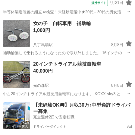
7月21日
提携サイト
半導体製造装置の組立や検査！未経験活躍中★20代～30代の男女活躍
中★ワンルーム寮完備！赴任旅費会社負担！マイカー通勤OK！無料駐
熊本
その他
女の子 自転車用 補助輪
車場あり！正社員登用あり！《熊本県菊池郡大津町》 人気の工場のお
1,000円
仕事 ◇半導体製造装置の組立...
八丁馬場駅
8月8日
補助輪無しで乗れるようになったので取り外しました。 16インチの自
転車についてました。 女の子用のデザインです。 あくまで中古品とな
熊本
熊本市
八丁馬場駅
自転車
補助輪
20インチトライアル競技自転車
りますので、ご理解いただける方に限ります。
40,000円
光の森駅
8月8日
中古20インチトライアル競技用自転車になります。 KOXX sky3 とい
うモデルで12年ぐらい前のフラッグシップモデルになります。 通常の
熊本
熊本市
光の森駅
その他
【未経験OK🚚】月収30万↑中型免許ドライバ
練習等は問題ありません。 オートバイトライアルのレベルアップやバ
ー募集
ランス向上したい方に...
完全週休2日で安定転職
Ad
ドライバーダイレクト