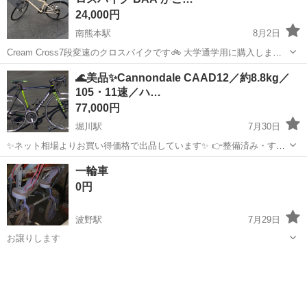
フォロー体制は...
24,000円
南熊本駅
8月2日
Cream Cross7段変速のクロスバイクです🚲 大学通学用に購入しまし
たが、購入後すぐに車を譲り受けることになり、乗る機会がほとんど
熊本
熊本市
南熊本駅
自転車
🌊美品✨️Cannondale CAAD12／約8.8kg／
なくなったため出品します。 使用回数は数回程度で、かなり綺麗な状
105・11速／ハ…
態です。 7段変速...
77,000円
堀川駅
7月30日
✨ネット相場よりお買い得価格で出品しています✨ 👉整備済み・すぐ
乗れる状態です！ Cannondale（キャノンデール）のハイエンドアルミ
熊本
熊本市
堀川駅
ロードバイク
一輪車
ロード CAAD12 です🚴‍♂️✨ Cannondaleのエントリーモ...
0円
波野駅
7月29日
お譲りします
熊本
阿蘇郡
波野駅
一輪車
譲り