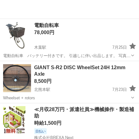
電動自転車
78,000円
木葉駅
7月25日
電動自転車 バッテリー付きです。 引越しに伴い出品します。 写真の
物が全てです。 受け渡し前には、ある程度綺麗にして渡します。 他に
熊本
山鹿市
木葉駅
自転車
バッテリー
GIANT S-R2 DISC WheelSet 24H 12mm
もテレビなど出品しております。 ご確認お願いします。
Axle
8,500円
北熊本駅
7月23日
Wheelset + rotors
熊本
熊本市
北熊本駅
ロードバイク
GIANT
≪月収28万円・派遣社員≫機械操作・製造補
助
時給1,500円
日払い
株式会社BREXA Next