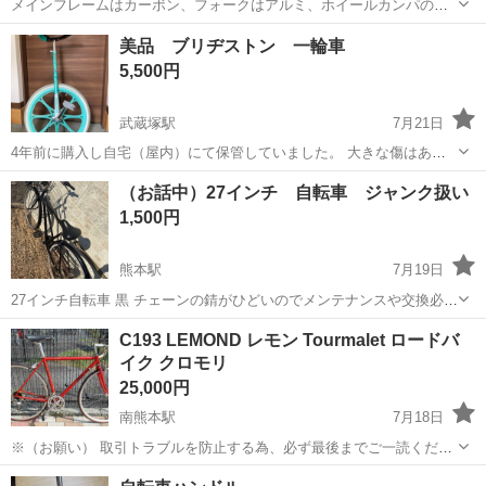
メインフレームはカーボン、フォークはアルミ、ホイールカンパのチ
ューブラー、フレームサイズ545、コンポは500EX楕円スプロケです。
熊本
合志市
黒石駅
クロスバイク
ビンテージ
美品 ブリヂストン 一輪車
5,500円
武蔵塚駅
7月21日
4年前に購入し自宅（屋内）にて保管していました。 大きな傷はあり
ませんが持ち手部分（写真あり）に少し傷があります。 タイヤの溝も
熊本
菊池郡
武蔵塚駅
一輪車
（お話中）27インチ 自転車 ジャンク扱い
しっかりあります。
1,500円
熊本駅
7月19日
27インチ自転車 黒 チェーンの錆がひどいのでメンテナンスや交換必須
だと思います。 パンクしています。 子どもが乗っていました。 ライ
熊本
熊本市
熊本駅
クロスバイク
27インチ
C193 LEMOND レモン Tourmalet ロードバ
トやカゴはオシャレなデザインです。 変速あり ジャンク扱い ノーク
イク クロモリ
レームノーリターン...
25,000円
南熊本駅
7月18日
※（お願い） 取引トラブルを防止する為、必ず最後までご一読くださ
い。 LEMOND レモン Tourmalet ロードバイク クロモリ ■お支払いに
熊本
熊本市
南熊本駅
ロードバイク