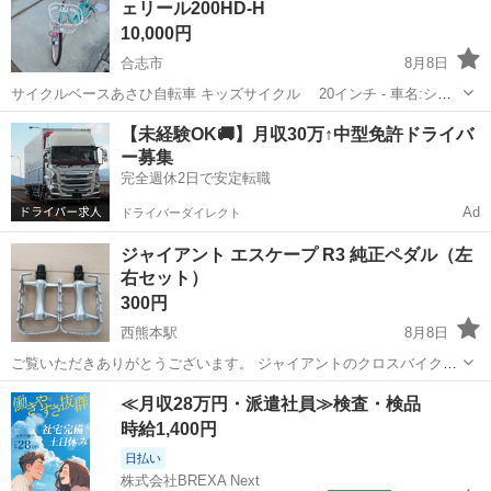
ェリール200HD-H
10,000円
合志市
8月8日
サイクルベースあさひ自転車 キッズサイクル 20インチ - 車名:シェ
リール200HD-H - カラー: ミントグリーン - バスケット: 前面バスケッ
熊本
合志市
その他
【未経験OK🚚】月収30万↑中型免許ドライバ
ト付き 2019年9月に購入、経年劣化、サビ傷などあります。...
ー募集
完全週休2日で安定転職
Ad
ドライバーダイレクト
ジャイアント エスケープ R3 純正ペダル（左
右セット）
300円
西熊本駅
8月8日
ご覧いただきありがとうございます。 ジャイアントのクロスバイク
「ESCAPE R3（エスケープ R3）」の純正ペダル（左右セット）で
熊本
熊本市
西熊本駅
クロスバイク
≪月収28万円・派遣社員≫検査・検品
す。 ​パーツ交換後、室内で約12年ほど大切に保管していたものになり
時給1,400円
ます。 長期保管品...
日払い
株式会社BREXA Next