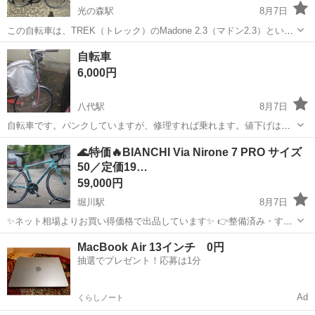
光の森駅
8月7日
この自転車は、TREK（トレック）のMadone 2.3（マドン2.3）という
モデルのロードバイクです。2013年モデルのアルミフレームを採用し
熊本
熊本市
光の森駅
クロスバイク
TREK
自転車
たエントリーモデルで、鮮やかなブルーのカラーリングが特徴です。
6,000円
コンポーネントには...
八代駅
8月7日
自転車です。パンクしていますが、修理すれば乗れます。値下げはい
たしませんので
熊本
八代市
八代駅
自転車
🌊特価🔥BIANCHI Via Nirone 7 PRO サイズ
50／定価19…
59,000円
堀川駅
8月7日
✨ネット相場よりお買い得価格で出品しています✨ 👉整備済み・すぐ
乗れる状態です！ Bianchi（ビアンキ）の人気アルミロード ViaNirone
熊本
熊本市
堀川駅
ロードバイク
MacBook Air 13インチ 0円
7 PRO です🚴‍♂️✨ 軽量なアルミフレームとカーボンフォ...
抽選でプレゼント！応募は1分
Ad
くらしノート