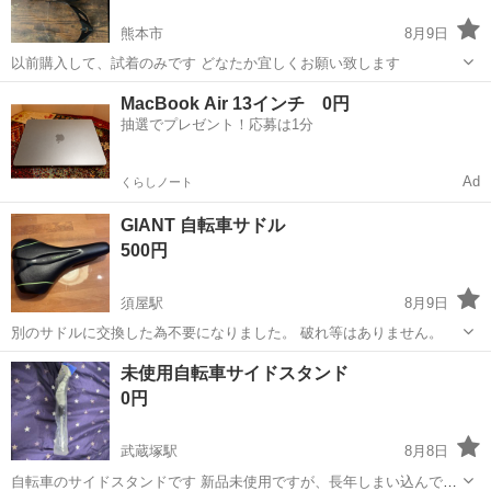
熊本市
8月9日
以前購入して、試着のみです どなたか宜しくお願い致します
熊本
熊本市
その他
MacBook Air 13インチ 0円
抽選でプレゼント！応募は1分
Ad
くらしノート
GIANT 自転車サドル
500円
須屋駅
8月9日
別のサドルに交換した為不要になりました。 破れ等はありません。
熊本
熊本市
須屋駅
ロードバイク
サドル
未使用自転車サイドスタンド
0円
武蔵塚駅
8月8日
自転車のサイドスタンドです 新品未使用ですが、長年しまい込んでた