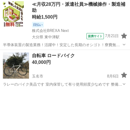
≪月収28万円・派遣社員≫機械操作・製造補
助
時給1,500円
日払い
株式会社BREXA Next
7月21日
提携サイト
大分県 東中津駅
半導体装置の製造業務！活躍中！安定した長期のオシゴト！寮費無料
★赴任旅費会社負担◎20代～40代の男性活躍中★未経験活躍中！高時
大分
中津市
東中津駅
その他
自転車 ロードバイク
給1,500円！《大分県中津市》 人気の工場のお仕事 ◇半導体装置内部
40,000円
のシート製造◇ ＊クリー...
玉名市
8月6日
ラレーのバイク美品です 室内保管して有り使用頻度少なめです 整備し
てお乗り下さい 日焼けや傷ほこりありますが綺麗だと思います 引き取
熊本
玉名市
クロスバイク
ラレー
り希望ですが料金頂ければ配送出来ます