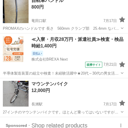
自転車ハンドル
ついて ・現金・カードお取扱い可 ・併売品のため早いもの...
800円
竜田口駅
7月17日
PROMAXのハンドルです 長さ 560mm クランプ部 25.4mm なバー
ハンドルになります 多少の値引き可です。
熊本
熊本市
竜田口駅
その他
≪入寮・月収28万円・派遣社員≫検査・検品
時給1,400円
日払い
株式会社BREXA Next
7月21日
提携サイト
半導体製造装置の組立や検査！未経験活躍中★20代～30代の男女活躍
中★ワンルーム寮完備！赴任旅費会社負担！マイカー通勤OK！無料駐
熊本
その他
マウンテンバイク
車場あり！正社員登用あり！《熊本県菊池郡大津町》 人気の工場のお
12,000円
仕事 ◇半導体製造装置の組立...
長洲駅
7月17日
27インチのマウンテンバイクです。ほとんど乗ってはいないですが倉
庫に保管してました。
熊本
荒尾市
長洲駅
クロスバイク