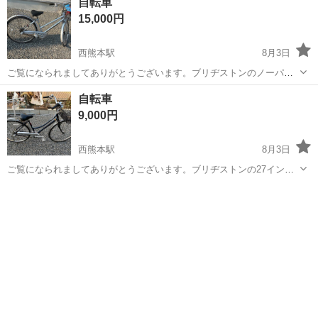
自転車
ランスがいいと思います。 中古品ですので、傷やサビがありますが、
15,000円
使用に問題はありません。 リムブ...
西熊本駅
8月3日
ご覧になられましてありがとうございます。ブリヂストンのノーパン
クの26インチ、変速3段ギア、です。登録出来ます。試乗も可能です。
熊本
熊本市
西熊本駅
自転車
ブリヂストン
自転車
格安で配送も致します。熊本県内のみです。3Nでおねがいします。
9,000円
西熊本駅
8月3日
ご覧になられましてありがとうございます。ブリヂストンの27インチ
のベルト式自転車です。変速3段、登録出来ます。試乗も可能です。格
熊本
熊本市
西熊本駅
自転車
27インチ
安で配送も致します。熊本県内のみです。3Nでおねがいします。