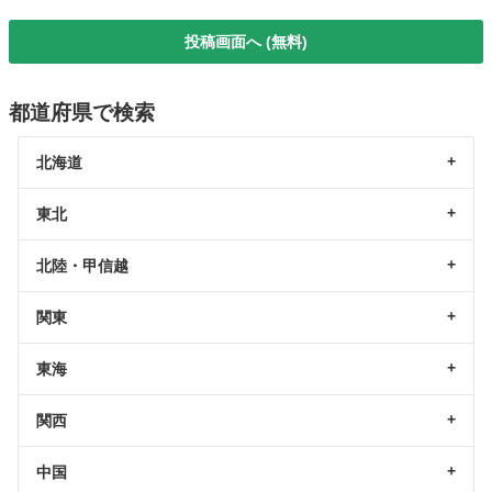
投稿画面へ (無料)
都道府県で検索
北海道
東北
北陸・甲信越
関東
東海
関西
中国