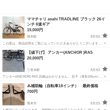
ママチャリ asahi TRADLINE ブラック 26イ
ンチ 6速ギア
15,000円
熊本駅
8月3日
この度は、商品説明をご覧になっていただきありがとうございます。
注意事項等がございますのでご納得して頂いた上でのご購入を宜しく
熊本
熊本市
熊本駅
自転車
【値下げ】 アンカー(ANCHOR )RA5
お願い致します。 [詳細説明] 試乗確認済みです。 ライト付き カギ付
20,000円
き 状態はきれいかと...
三里木駅
8月3日
アンカー(ANCHOR) RA5 詳細はわかりません。 息子（身長165cm）が
通学用で昨年まで使用しておりました。 ギアに不具合あり。 現車確認
熊本
合志市
三里木駅
ロードバイク
ANCHOR
🚴補助輪（自転車18インチ） 最終価格
可能です。
700円
熊本市
8月2日
お世話になっております。 補助輪のみの出店となります🚴 18インチ用