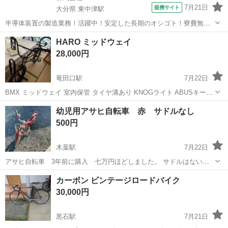
7月21日
提携サイト
大分県 東中津駅
半導体装置の製造業務！活躍中！安定した長期のオシゴト！寮費無料
★赴任旅費会社負担◎20代～40代の男性活躍中★未経験活躍中！高時
大分
中津市
東中津駅
その他
HARO ミッドウェイ
給1,500円！《大分県中津市》 人気の工場のお仕事 ◇半導体装置内部
28,000円
のシート製造◇ ＊クリー...
竜田口駅
7月22日
BMX ミッドウェイ 室内保管 タイヤ溝あり KNOGライト ABUSキーチ
ェーン付き スタンド付き
熊本
熊本市
竜田口駅
BMX
幼児用アサヒ自転車 赤 サドルなし
500円
木葉駅
7月22日
アサヒ自転車 3年前に購入 七万円ほどしました。 サドルはないで
す！
熊本
玉名郡
木葉駅
その他
カーボン ビンテージロードバイク
30,000円
黒石駅
7月21日