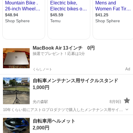
MacBook Air 13インチ 0円
抽選でプレゼント！応募は1分
Ad
くらしノート
自転車メンテナンス用サイクルスタンド
1,000円
光の森駅
8月9日
10年くらい前にアストロプロダクツで購入したメンテナンス用サイク
ルスタンドになります。 傷や調整レバーハンドルの樹脂部が割れてま
熊本
熊本市
光の森駅
その他
自転車用ヘルメット
すが問題なく使用できます。 傷等ありますが現物確認して購入検討可
2,000円
能です。