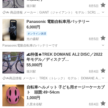
堀川駅
8月5日
📋🚲 商品情報 メーカー：GIANT（ジャイアント） モデル：SCR1 サ
イズ：Mサイズ 適応身長目安：170～180cm前後 フレーム：アルミ フ
熊本
熊本市
堀川駅
ロードバイク
GIANT
Panasonic 電動自転車用バッテリー
ォーク：アルミ コンポーネント：SHIMANO 105...
6,000円
オンライン決済
光の森駅
8月5日
Panasonic電動自転車のバッテリーです
熊本
菊池郡
光の森駅
電動アシスト自転車
🌊特価🔥TREK DOMANE AL2 DISC／2022
年モデル／ディスクブ…
55,000円
堀川駅
8月4日
📋🚲商品情報 メーカー： TREK（トレック） モデル： DOMANE AL2
DISC（ドマーネ AL2 ディスク） 年式： 2022年モデル サイズ： 56 適
熊本
熊本市
堀川駅
ロードバイク
自転車ヘルメット 子ども用オージーケーカブ
応身長目安： 173～182cm前後 フレー...
ト 頭囲:49~54cm
1,000円
八景水谷駅
8月4日