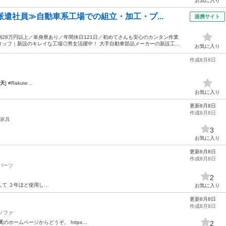
お気に入り
派遣社員≫自動車系工場での組立・加工・プ...
提携サイト
28万円以上／単身寮あり／年間休日121日／初めてさんも安心のカンタン作業
ッフ｜新設のキレイな工場◎男女活躍中！ 大手自動車部品メーカーの新設工...
お気に入り
作成8月8日
天
] #Rakute…
お気に入り
更新8月8日
作成8月8日
家具
3
お気に入り
更新8月8日
作成8月8日
パーツ
2
して ２年ほど使用し…
お気に入り
更新8月8日
作成8月8日
ソファ
天
のホームページからどうぞ。 https…
2