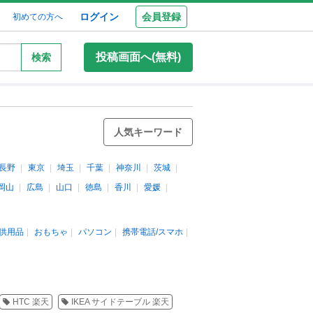
ログイン
会員登録
初めての方へ
投稿画面へ(無料)
検索
人気キーワード
長野
東京
埼玉
千葉
神奈川
茨城
岡山
広島
山口
徳島
香川
愛媛
供用品
おもちゃ
パソコン
携帯電話/スマホ
HTC 楽天
IKEA サイドテーブル 楽天