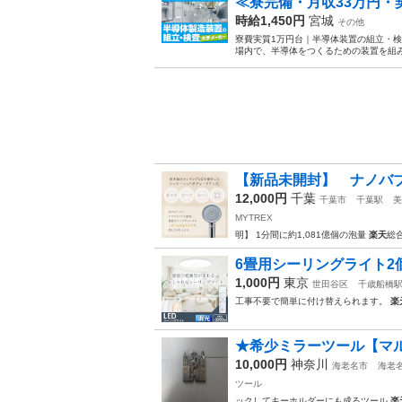
≪寮完備・月収33万円
時給1,450円
宮城
その他
寮費実質1万円台｜半導体装置の組立・検
場内で、半導体をつくるための装置を組み
【新品未開封】 ナノバブル 
12,000円
千葉
千葉市
千葉駅
美
MYTREX
明】 1分間に約1,081億個の泡量
楽天
総
6畳用シーリングライト2
1,000円
東京
世田谷区
千歳船橋
工事不要で簡単に付け替えられます。
楽
★希少ミラーツール【マル
10,000円
神奈川
海老名市
海老
ツール
ックしてキーホルダーにも成るツール
楽