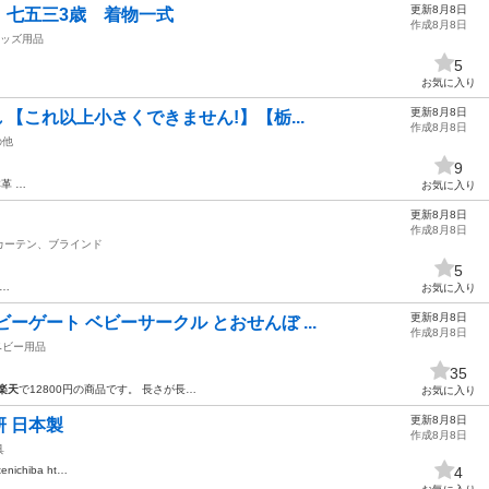
更新8月8日
】七五三3歳 着物一式
作成8月8日
ッズ用品
5
お気に入り
更新8月8日
 【これ以上小さくできません!】【栃...
作成8月8日
の他
9
革 …
お気に入り
更新8月8日
作成8月8日
カーテン、ブラインド
5
…
お気に入り
更新8月8日
ーゲート ベビーサークル とおせんぼ ...
作成8月8日
ベビー用品
35
楽天
で12800円の商品です。 長さが長…
お気に入り
更新8月8日
 日本製
作成8月8日
具
tenichiba ht…
4