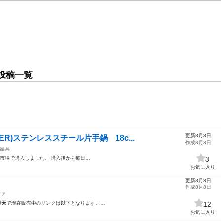
投稿一覧
更新8月8日
R)ステンレススチール片手鍋 18c...
作成8月8日
器具
市場で購入しました。 購入後から毎日…
3
お気に入り
更新8月8日
作成8月8日
ファ
楽天
で現在販売中のリンクは以下となります。…
12
お気に入り