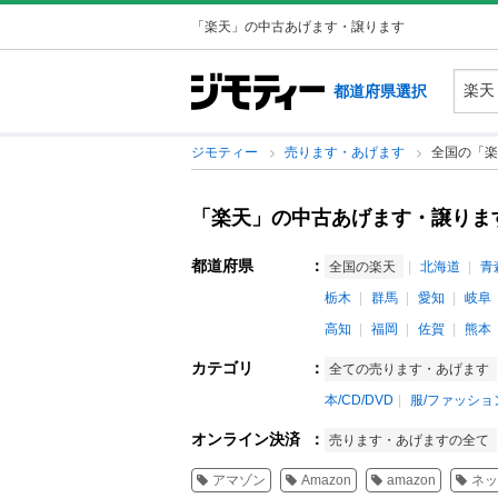
「楽天」の中古あげます・譲ります
都道府県選択
ジモティー
売ります・あげます
全国の「楽
「楽天」の中古あげます・譲りま
都道府県
：
全国の楽天
北海道
青
栃木
群馬
愛知
岐阜
高知
福岡
佐賀
熊本
カテゴリ
：
全ての売ります・あげます
本/CD/DVD
服/ファッショ
オンライン決済
：
売ります・あげますの全て
アマゾン
Amazon
amazon
ネッ