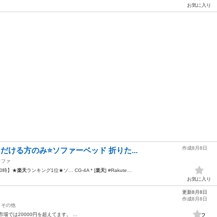
お気に入り
作成8月8日
だける方のみ⭐️ソファーベッド 折りた...
ソファ
0時】★
楽天
ランキング1位★ソ… CG-4A * [
楽天
] #Rakute…
お気に入り
更新8月8日
作成8月8日
その他
市場では20000円を超えてます。 …
2