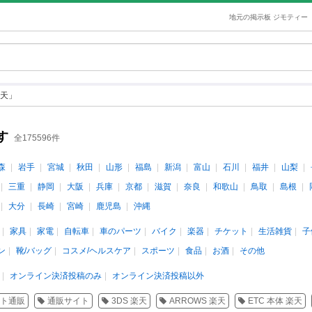
地元の掲示板 ジモティー
天」
す
全175596件
森
岩手
宮城
秋田
山形
福島
新潟
富山
石川
福井
山梨
三重
静岡
大阪
兵庫
京都
滋賀
奈良
和歌山
鳥取
島根
大分
長崎
宮崎
鹿児島
沖縄
家具
家電
自転車
車のパーツ
バイク
楽器
チケット
生活雑貨
子
ン
靴/バッグ
コスメ/ヘルスケア
スポーツ
食品
お酒
その他
オンライン決済投稿のみ
オンライン決済投稿以外
ト通販
通販サイト
3DS 楽天
ARROWS 楽天
ETC 本体 楽天