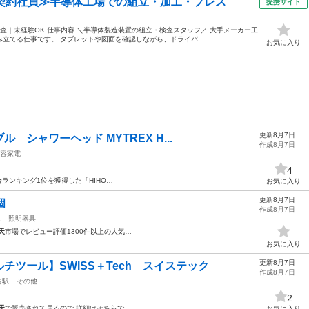
・契約社員≫半導体工場での組立・加工・プレス
提携サイト
査｜未経験OK 仕事内容 ＼半導体製造装置の組立・検査スタッフ／ 大手メーカー工
立てる仕事です。 タブレットや図面を確認しながら、ドライバ...
お気に入り
更新8月7日
シャワーヘッド MYTREX H...
作成8月7日
容家電
4
合ランキング1位を獲得した「HIHO…
お気に入り
更新8月7日
個
作成8月7日
駅
照明器具
天
市場でレビュー評価1300件以上の人気…
お気に入り
更新8月7日
チツール】SWISS＋Tech スイステック
作成8月7日
名駅
その他
2
天
で販売されて居るので 詳細はそちらで…
お気に入り