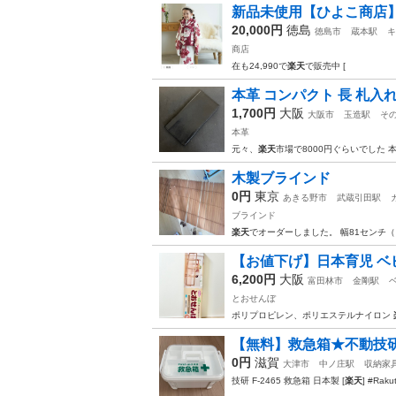
新品未使用【ひよこ商店
20,000円
徳島
徳島市
蔵本駅
キ
商店
在も24,990で
楽天
で販売中 [
本革 コンパクト 長 札入れ
1,700円
大阪
大阪市
玉造駅
そ
本革
元々、
楽天
市場で8000円ぐらいでした 本
木製ブラインド
0円
東京
あきる野市
武蔵引田駅
ブラインド
楽天
でオーダーしました。 幅81センチ（
【お値下げ】日本育児 ベビ
6,200円
大阪
富田林市
金剛駅
とおせんぼ
ポリプロピレン、ポリエステルナイロン
【無料】救急箱★不動技研
0円
滋賀
大津市
中ノ庄駅
収納家
技研 F-2465 救急箱 日本製 [
楽天
] #Raku