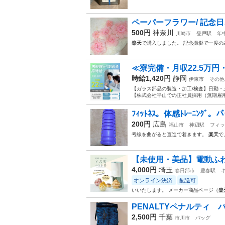
ペーパーフラワー/ 記念
500円
神奈川
川崎市
登戸駅
年
楽天
で購入しました。 記念撮影で一度の
≪寮完備・月収22.5万
時給1,420円
静岡
伊東市
その他
【ガラス部品の製造・加工/検査】日勤・
【株式会社平山での正社員採用（無期雇用派
ﾌｨｯﾄﾈｽ。体感ﾄﾚｰﾆﾝｸ
200円
広島
福山市
神辺駅
フィッ
号線を曲がると直進で着きます。
楽天
で
【未使用・美品】電動ふわふ
4,000円
埼玉
春日部市
豊春駅
オンライン決済
配送可
いいたします。 メーカー商品ページ（
楽
PENALTYペナルティ 
2,500円
千葉
市川市
バッグ