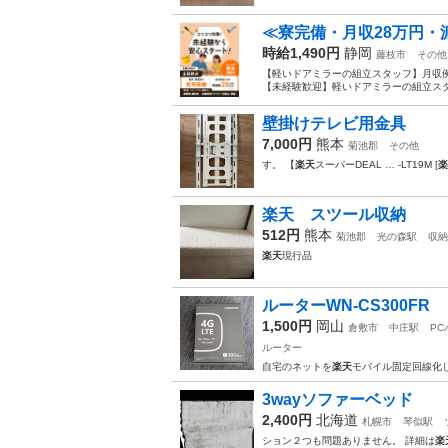
≪寮完備・月収28万円・
時給1,490円
静岡
藤枝市
その他
【軽いドアミラーの組立スタッフ】月収例
【未経験歓迎】軽いドアミラーの組立スタ
壁掛けテレビ用金具
7,000円
熊本
菊池郡
その他
す。 【
楽天
スーパーDEAL … -LT19M [
楽
楽天 スツール収納
512円
熊本
菊池郡
光の森駅
収納
楽天
現行品
ルーターWN-CS300FR
1,500円
岡山
倉敷市
中庄駅
PC
ルーター
自宅のネットを
楽天
モバイル固定回線化
3wayソファーベッド
2,400円
北海道
札幌市
琴似駅
ション２つも問題ありません。 詳細は
楽