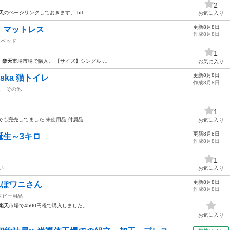
2
天
のページリンクしておきます。 htt…
お気に入り
更新8月8日
、マットレス
作成8月8日
ベッド
1
。
楽天
市場市場で購入。 【サイズ】シングル …
お気に入り
更新8月8日
ska 猫トイレ
作成8月8日
駅
その他
1
でも完売してました 未使用品 付属品…
お気に入り
更新8月8日
誕生～3キロ
作成8月8日
1
い…
お気に入り
更新8月8日
んぽワニさん
作成8月8日
ベビー用品
楽天
市場で4500円程で購入しました。 …
お気に入り