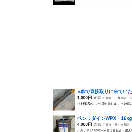
⭐️車で直接取りに来ていた
1,000円
東京
杉並区
下井草駅
️⬇️⬇️⬇️⬇️
楽天
のリンク添付致しま… 〜16日2
ベンリダインWPX・16kg
4,000円
東京
三鷹市
新小金井駅
ルカリでも12000円を超えるお品 ・
楽天