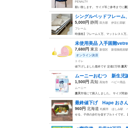
PENALTY
願い致します。 サイズ等ご参考までに
楽
シングルベッドフレーム
5,000円
静岡
田方郡
伊豆仁田駅
フレーム
時価格】フレーム１万、マットレス１万
未使用美品 入手困難vetre
7,680円
東京
新宿区
新宿御苑前
オンライン決済
トイレ
値下げしました最終です 定価2万弱
楽天
ムーニーおむつ 新生児
1,500円
高知
高知市
ベビー用品
ムーニー
楽天
市場にて購入しました。 サイズ間違
最終値下げ Hape おさ
960円
北海道
札幌市
ほしみ駅
せる、子供の歩行を促すプルトイです。