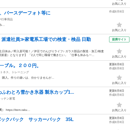
お気に入り
作成8月8日
日、バースデーフォト等に
中行事用品
み…
お気に入り
円・派遣社員≫家電系工場での検査・検品 日勤
提携サイト
土日休み／即入居可能！／伊豆でのんびりライフ♪ ガラス部品の製造・加工/検査
遣）となります】 「2人で同じ職場で働きたい」 「仕事も休みも一...
お気に入り
更新8月8日
ﾞ。パープル。２００円。
作成8月8日
トネス、トレーニング
、購入。作りの違いは、分かりませんが…
お気に入り
更新8月8日
わとろ雪かき氷器 製氷カップ1...
作成8月8日
キッチン家電
天
） https://item.raku…
お気に入り
更新8月8日
バックバック サッカーバック 35L
作成8月8日