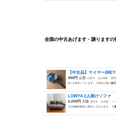
全国の中古あげます・譲りますの
【中古品】マイヤー(MEYE
400円
山形
山形市
北山形駅
調理
Hにも対応しています。 1年ほど前に
楽天
LOWYA 2人掛けソファ
3,200円
大阪
豊中市
庄内駅
ソ
ズは画像4枚目に添付しております。 ※