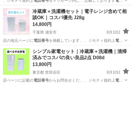
、ジモティ規約上
電話番号
をメッセージ内に… 記載しております
電話
番号
からお問合せくだ…
東京
江戸川区
キッチン家電
階段
冷蔵庫＋洗濯機セット｜電子レンジ含めて相
談OK｜コスパ優先 J28g
14,800円
千葉県 浦安市
8月10日
店の地元ページに
電話番号
を掲載しています… 、ジモティ規約上
電話
番号
をメッセージ内に… まう為こちらから
電話番号
を提示する形に
千葉
浦安市
キッチン家電
AQR
シンプル家電セット｜冷蔵庫＋洗濯機｜清掃
な…
済みでコスパの良い良品2点 D08d
13,800円
東京都 世田谷区
8月10日
店ページに記載の
電話番号
からお問合せくだ… 、ジモティ規約上
電話
番号
をメッセージ内に… 記載しております
電話番号
からお問合せく
東京
世田谷区
生活家電
NTR
だ…