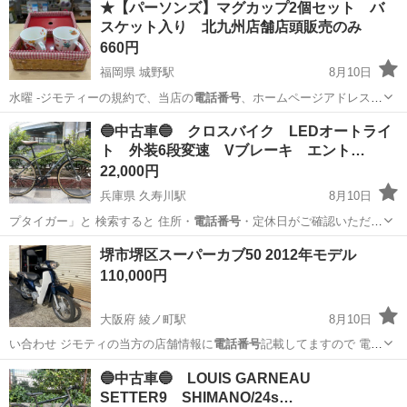
★【パーソンズ】マグカップ2個セット バ
★就業先食堂利用可！日払い制度あり！《茨城県常陸大宮市》 人気の
スケット入り 北九州店舗店頭販売のみ
工場のお仕事 ◇コネクタ製造工...
660円
福岡県 城野駅
8月10日
水曜 -ジモティーの規約で、当店の
電話番号
、ホームページアドレスな
ど公開ができ…
福岡
北九州市
城野駅
食器
商品
🔵中古車🔵 クロスバイク LEDオートライ
ト 外装6段変速 Vブレーキ エント…
22,000円
兵庫県 久寿川駅
8月10日
プタイガー」と 検索すると 住所・
電話番号
・定休日がご確認いただけ
ます📱 …
兵庫
西宮市
久寿川駅
クロスバイク
オートライト
堺市堺区スーパーカブ50 2012年モデル
110,000円
大阪府 綾ノ町駅
8月10日
い合わせ ジモティの当方の店舗情報に
電話番号
記載してますので 電話
かメッセージ下…
大阪
堺市
綾ノ町駅
スズキ
バッテリー
🔵中古車🔵 LOUIS GARNEAU
SETTER9 SHIMANO/24s…