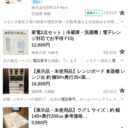
日払い
株式会社BREXA Next
7月21日
提携サイト
茨城県 静駅
コネクタ製造工場の検査や測定作業！日勤専属＆土日祝休み＆年間休
日128日★クリーンルーム内作業★マイカー通勤OK＆無料駐車場あり
茨城
常陸大宮市
静駅
その他
家電2点セット｜冷蔵庫・洗濯機｜電子レン
★就業先食堂利用可！日払い制度あり！《茨城県常陸大宮市》 人気の
ジ対応でお手頃 F15j
工場のお仕事 ◇コネクタ製造工...
12,600円
神奈川県 川崎市
8月10日
店の地元ページに
電話番号
を掲載しています… 、ジモティ規約上
電話
番号
をメッセージ内に… まう為こちらから
電話番号
を提示する形に
神奈川
川崎市
生活家電
TWINBIRD
【展示品・未使用品】レンジボード 食器棚 レ
な…
ンジ台 約 幅90×奥行35×高…
16,800円
福岡県 大橋駅
8月10日
水曜 -ジモティーの規約で、当店の
電話番号
、ホームページアドレスな
ど公開ができ…
福岡
福岡市
大橋駅
収納家具
仮予約
【展示品・未使用品】ラグ L サイズ：約 幅
140×奥行200㎝ 参考価格…
5,980円