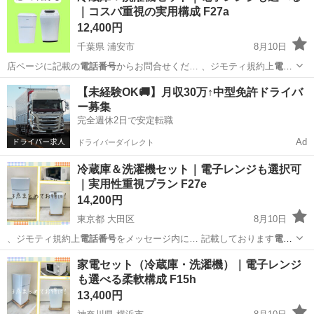
｜コスパ重視の実用構成 F27a
12,400円
千葉県 浦安市
8月10日
店ページに記載の
電話番号
からお問合せくだ… 、ジモティ規約上
電話
番号
をメッセージ内に… まう為こちらから
電話番号
を提示する形に
千葉
浦安市
キッチン家電
商品
【未経験OK🚚】月収30万↑中型免許ドライバ
な…
ー募集
完全週休2日で安定転職
Ad
ドライバーダイレクト
冷蔵庫＆洗濯機セット｜電子レンジも選択可
｜実用性重視プラン F27e
14,200円
東京都 大田区
8月10日
、ジモティ規約上
電話番号
をメッセージ内に… 記載しております
電話
番号
からお問合せくだ…
東京
大田区
生活家電
商品
家電セット（冷蔵庫・洗濯機）｜電子レンジ
も選べる柔軟構成 F15h
13,400円