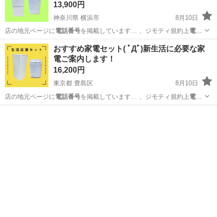
13,900円
神奈川県 横浜市
8月10日
店の地元ページに
電話番号
を掲載しています… 、ジモティ規約上
電話
番号
をメッセージ内に… まう為こちらから
電話番号
を提示する形に
神奈川
横浜市
キッチン家電
Comfee
おすすめ家電セット( ﾟДﾟ)新生活に必要な家
な…
電ご案内します！
16,200円
東京都 豊島区
8月10日
店の地元ページに
電話番号
を掲載しています… 、ジモティ規約上
電話
番号
をメッセージ内に… まう為こちらから
電話番号
を提示する形に
東京
豊島区
キッチン家電
階段
な…