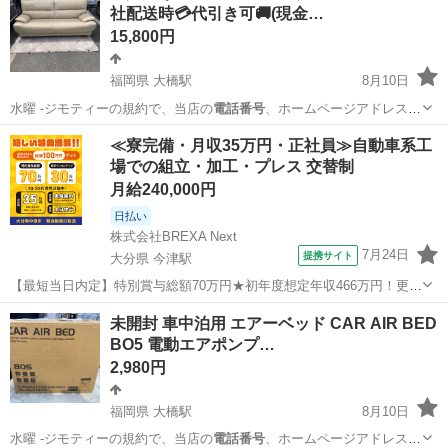
社配送時💳代引き可🚚(現金…
15,800円
福岡県 大橋駅
8月10日
水曜 -ジモティーの規約で、当店の
電話番号
、ホームページアドレスな
ど公開ができ…
福岡
福岡市
大橋駅
ソファ
仮予約
≪寮完備・月収35万円・正社員≫自動車系工
場での組立・加工・プレス 交替制
月給240,000円
日払い
株式会社BREXA Next
7月24日
提携サイト
大分県 今津駅
【最短当日内定】特別賞与総額70万円★初年度想定年収466万円！更新
インセンティブ30万円★無料の備品付き寮完備＆赴任旅費会社負担◎
大分
中津市
今津駅
その他
未開封 車中泊用 エアーベッド CAR AIR BED
業績賞与＆昇給あり！軽自動車の製造業務！ ダイハツ車の製造 大手自
BO5 電動エアポンプ…
動車メーカーである『ダイ...
2,980円
福岡県 大橋駅
8月10日
水曜 -ジモティーの規約で、当店の
電話番号
、ホームページアドレスな