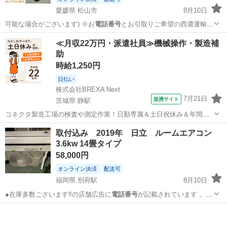
愛媛県 松山市
8月10日
可能な場合がございます) ※お
電話番号
とお引取りご希望の西濃運輸営
業所のご…
愛媛
松山市
その他
西濃運輸
≪月収22万円・派遣社員≫機械操作・製造補
助
時給1,250円
日払い
株式会社BREXA Next
7月21日
提携サイト
茨城県 静駅
コネクタ製造工場の検査や測定作業！日勤専属＆土日祝休み＆年間休
日128日★クリーンルーム内作業★マイカー通勤OK＆無料駐車場あり
茨城
常陸大宮市
静駅
その他
取付込み 2019年 日立 ルームエアコン
★就業先食堂利用可！日払い制度あり！《茨城県常陸大宮市》 人気の
3.6kw 14畳タイプ
工場のお仕事 ◇コネクタ製造工...
58,000円
オンライン決済
配送可
福岡県 別府駅
8月10日
●在庫多数ございます‼️の店舗広告に
電話番号
が記載されています 。取
付場所の確認…
福岡
福岡市
別府駅
季節、空調家電
ルーム