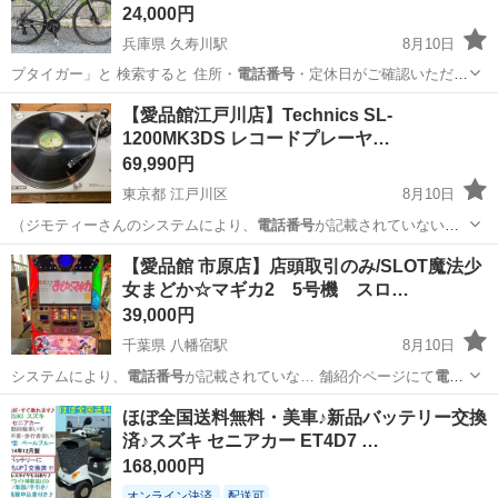
24,000円
兵庫県 久寿川駅
8月10日
プタイガー」と 検索すると 住所・
電話番号
・定休日がご確認いただけ
ます📱 …
兵庫
西宮市
久寿川駅
クロスバイク
LOUIS GARNEAU
【愛品館江戸川店】Technics SL-
1200MK3DS レコードプレーヤ…
69,990円
東京都 江戸川区
8月10日
（ジモティーさんのシステムにより、
電話番号
が記載されていない場
合がございます。…
東京
江戸川区
オーディオ
商品
【愛品館 市原店】店頭取引のみ/SLOT魔法少
女まどか☆マギカ2 5号機 スロ…
39,000円
千葉県 八幡宿駅
8月10日
システムにより、
電話番号
が記載されていな… 舗紹介ページにて
電話
番号
ご検索の上お電話…
千葉
市原市
八幡宿駅
その他
商品
ほぼ全国送料無料・美車♪新品バッテリー交換
済♪スズキ セニアカー ET4D7 …
168,000円
オンライン決済
配送可