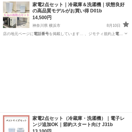
茨城
古河市
その他
家電2点セット｜冷蔵庫＆洗濯機｜状態良好
の組立組付のお仕事☆自動車業界経験者積極採用中！！【20代でも年
の高品質モデルがお買い得 D01b
収500万円が目指せる...
14,500円
神奈川県 横浜市
8月10日
店の地元ページに
電話番号
を掲載しています… 、ジモティ規約上
電話
番号
をメッセージ内に… まう為こちらから
電話番号
を提示する形に
神奈川
横浜市
キッチン家電
AQW
な…
家電2点セット（冷蔵庫・洗濯機）｜電子レ
ンジ追加OK｜節約スタート向け J31b
13,100円