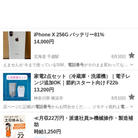
iPhone X 256G バッテリー81%
14,000円
北海道 千歳駅
8月10日
えませんが 今まで使っているSIM、
電話番号
がそのまま変わってなけ
ればそのSIM…
北海道
千歳市
千歳駅
その他
バッテリー
家電2点セット（冷蔵庫・洗濯機）｜電子レ
ンジ追加OK｜節約スタート向け F22b
13,200円
神奈川県 横浜市
8月10日
店ページに記載の
電話番号
からお問合せくだ… 、ジモティ規約上
電話
番号
をメッセージ内に… まう為こちらから
電話番号
を提示する形に
神奈川
横浜市
キッチン家電
AQR
≪月収22万円・派遣社員≫機械操作・製造補
な…
助
時給1,250円