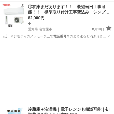
番号
をメッセージ内に… まう為こちらから
電話番号
を提示する形に
神奈川
横浜市
キッチン家電
TWINBIRD
①在庫まだあります！！ 最短当日工事可
な…
能！！ 標準取り付け工事費込み シンプ
ル…
82,000円
愛知県 名古屋市
8月10日
ム】 ※ジモティのメッセージ上で
電話番号
そのまま送ると消されます
のでゼロをア…
愛知
名古屋市
季節、空調家電
再利用
冷蔵庫＋洗濯機｜電子レンジも相談可能｜初