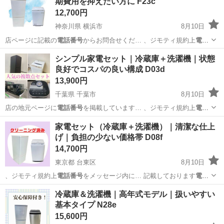
期費用を抑えたい方に F23c
12,700円
神奈川県 横浜市
8月10日
店ページに記載の
電話番号
からお問合せくだ… 、ジモティ規約上
電話
番号
をメッセージ内に… まう為こちらから
電話番号
を提示する形に
神奈川
横浜市
キッチン家電
商品
シンプル家電セット｜冷蔵庫＋洗濯機｜状態
な…
良好でコスパの良い構成 D03d
13,900円
千葉県 千葉市
8月10日
店の地元ページに
電話番号
を掲載しています… 、ジモティ規約上
電話
番号
をメッセージ内に… まう為こちらから
電話番号
を提示する形に
千葉
千葉市
キッチン家電
AQR
家電セット（冷蔵庫＋洗濯機）｜清潔な仕上
な…
げ｜負担の少ない価格帯 D08f
14,700円
東京都 台東区
8月10日
、ジモティ規約上
電話番号
をメッセージ内に… 記載しております
電話
番号
からお問合せくだ…
東京
台東区
キッチン家電
PRR
冷蔵庫＆洗濯機｜高年式モデル｜扱いやすい
基本タイプ N28e
15,600円