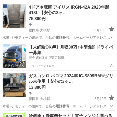
ど公開ができ…
福岡
福岡市
大橋駅
その他
仮予約
4ドア冷蔵庫 アイリス IRGN-42A 2023年製
418L 【安心の3ヶ…
75,800円
福岡県 大橋駅
8月10日
水曜 -ジモティーの規約で、当店の
電話番号
、ホームページアドレスな
ど公開ができ…
福岡
福岡市
大橋駅
キッチン家電
仮予約
【未経験OK🚚】月収30万↑中型免許ドライバ
ー募集
完全週休2日で安定転職
Ad
ドライバーダイレクト
ガスコンロ パロマ 2024年 IC-S809BM※グリ
ル未使用【安心の3ヶ…
13,800円
福岡県 大橋駅
8月10日
水曜 -ジモティーの規約で、当店の
電話番号
、ホームページアドレスな
ど公開ができ…
福岡
福岡市
大橋駅
キッチン家電
仮予約
冷蔵庫＋洗濯機セット｜電子レンジも選べる