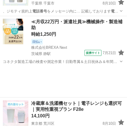
千葉県 千葉市
8月10日
、ジモティ規約上
電話番号
をメッセージ内に… 記載しております
電話
番号
からお問合せくだ…
千葉
千葉市
キッチン家電
NTR
≪月収22万円・派遣社員≫機械操作・製造補
助
時給1,250円
日払い
株式会社BREXA Next
7月21日
提携サイト
茨城県 静駅
コネクタ製造工場の検査や測定作業！日勤専属＆土日祝休み＆年間休
日128日★クリーンルーム内作業★マイカー通勤OK＆無料駐車場あり
茨城
常陸大宮市
静駅
その他
★就業先食堂利用可！日払い制度あり！《茨城県常陸大宮市》 人気の
工場のお仕事 ◇コネクタ製造工...
冷蔵庫＆洗濯機セット｜電子レンジも選択可
｜実用性重視プラン F28e
14,100円
東京都 荒川区
8月10日