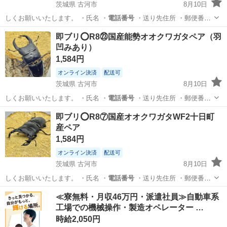
茨城県 古河市
8月10日
しくお願いいたします。 ・氏名 ・
電話番号
・送り先住所 ・郵便番号
発送の…
茨城
古河市
その他
能勢
即ブリ⭕️R8㉓国産能勢オオクワガタペア（羽
凹みあり）
1,584円
オンライン決済
配送可
茨城県 古河市
8月10日
しくお願いいたします。 ・氏名 ・
電話番号
・送り先住所 ・郵便番号
発送の…
茨城
古河市
その他
能勢
即ブリ⭕️R8⑦国産オオクワガタ︎︎WF2十日町
産ペア
1,584円
オンライン決済
配送可
茨城県 古河市
8月10日
しくお願いいたします。 ・氏名 ・
電話番号
・送り先住所 ・郵便番号
発送の…
茨城
古河市
その他
オオクワガタ
≪寮無料・月収46万円・派遣社員≫自動車系
工場での機械操作・製造オペレーター …
時給2,050円