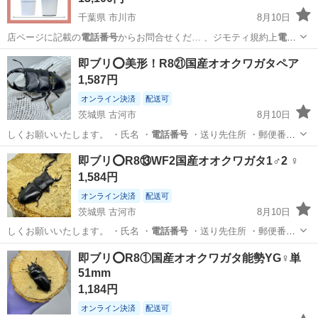
千葉県 市川市
8月10日
店ページに記載の
電話番号
からお問合せくだ… 、ジモティ規約上
電話
番号
をメッセージ内に… まう為こちらから
電話番号
を提示する形に
千葉
市川市
生活家電
商品
即ブリ⭕️美形！R8㉑国産オオクワガタペア
な…
1,587円
オンライン決済
配送可
茨城県 古河市
8月10日
しくお願いいたします。 ・氏名 ・
電話番号
・送り先住所 ・郵便番号
発送の…
茨城
古河市
その他
オオクワガタ
即ブリ⭕️R8⑬WF2国産オオクワガタ1♂2︎︎ ♀
1,584円
オンライン決済
配送可
茨城県 古河市
8月10日
しくお願いいたします。 ・氏名 ・
電話番号
・送り先住所 ・郵便番号
発送の…
茨城
古河市
その他
即ブリ⭕️R8①国産オオクワガタ︎︎能勢YG♀単
51mm
1,184円
オンライン決済
配送可