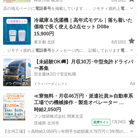
神奈川県 横浜市
8月10日
店の地元ページに
電話番号
を掲載しています… 、ジモティ規約上
電話
番号
をメッセージ内に… まう為こちらから
電話番号
を提示する形に
神奈川
横浜市
生活家電
MBK
冷蔵庫＆洗濯機｜高年式モデル｜落ち着いた
な…
価格で長く使える2点セット D08e
15,900円
東京都 北区
8月10日
、ジモティ規約上
電話番号
をメッセージ内に… 記載しております
電話
番号
からお問合せくだ…
東京
北区
キッチン家電
TWINBIRD
【未経験OK🚚】月収30万↑中型免許ドライバ
ー募集
完全週休2日で安定転職
Ad
ドライバーダイレクト
≪寮無料・月収46万円・派遣社員≫自動車系
工場での機械操作・製造オペレーター …
時給2,050円
フジ技研株式会社 関東支店
7月24日
提携サイト
茨城県 古河市
【古河工場】☆高時給2,050円☆年間手当総額最大79万円☆3年間の手
当総額169万円☆年収630万円可☆寮費無料☆大手トラックメーカーで