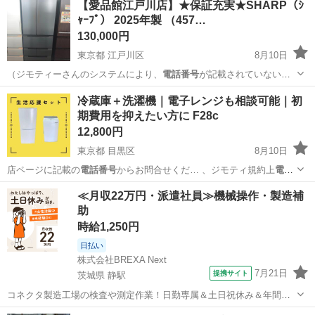
【愛品館江戸川店】★保証充実★SHARP（ｼ
ｬｰﾌﾟ） 2025年製 （457…
130,000円
東京都 江戸川区
8月10日
（ジモティーさんのシステムにより、
電話番号
が記載されていない場
合がございます。…
東京
江戸川区
キッチン家電
商品
冷蔵庫＋洗濯機｜電子レンジも相談可能｜初
期費用を抑えたい方に F28c
12,800円
東京都 目黒区
8月10日
店ページに記載の
電話番号
からお問合せくだ… 、ジモティ規約上
電話
番号
をメッセージ内に… まう為こちらから
電話番号
を提示する形に
東京
目黒区
生活家電
商品
≪月収22万円・派遣社員≫機械操作・製造補
な…
助
時給1,250円
日払い
株式会社BREXA Next
7月21日
提携サイト
茨城県 静駅
コネクタ製造工場の検査や測定作業！日勤専属＆土日祝休み＆年間休
日128日★クリーンルーム内作業★マイカー通勤OK＆無料駐車場あり
茨城
常陸大宮市
静駅
その他