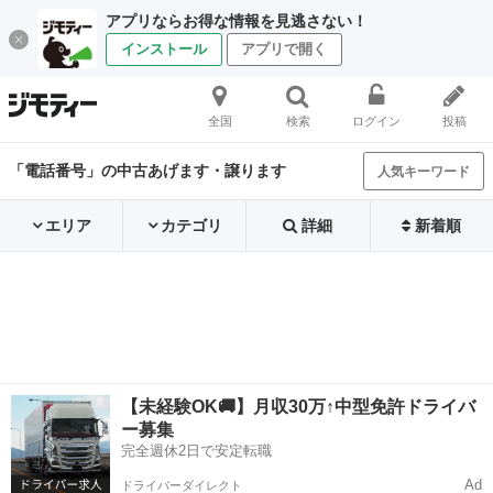
アプリならお得な情報を見逃さない！
インストール
アプリで開く
全国
検索
ログイン
投稿
「電話番号」の中古あげます・譲ります
人気キーワード
エリア
カテゴリ
詳細
新着順
【未経験OK🚚】月収30万↑中型免許ドライバ
ー募集
完全週休2日で安定転職
Ad
ドライバーダイレクト