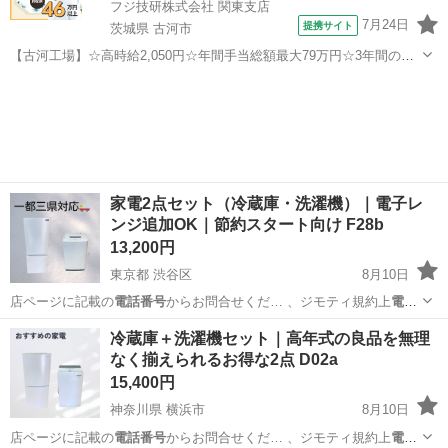
フジ技研株式会社 関東支店
7月24日
提携サイト
茨城県 古河市
【古河工場】☆高時給2,050円☆年間手当総額最大79万円☆3年間の手
当総額169万円☆年収630万円可☆寮費無料☆大手トラックメーカーで
茨城
古河市
その他
の組立組付のお仕事☆自動車業界経験者積極採用中！！【20代でも年
収500万円が目指せる...
家電2点セット（冷蔵庫・洗濯機）｜電子レ
ンジ追加OK｜節約スタート向け F28b
13,200円
東京都 渋谷区
8月10日
店ページに記載の
電話番号
からお問合せくだ… 、ジモティ規約上
電話
番号
をメッセージ内に… まう為こちらから
電話番号
を提示する形に
東京
渋谷区
生活家電
冷凍庫
冷蔵庫＋洗濯機セット｜高年式の良品を無理
な…
なく揃えられるお得な2点 D02a
15,400円
神奈川県 横浜市
8月10日
店ページに記載の
電話番号
からお問合せくだ… 、ジモティ規約上
電話