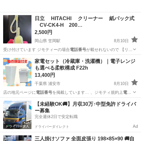
日立 HITACHI クリーナー 紙パック式
CV-CK4-H 200…
2,500円
岡山県 笠岡駅
8月10日
受け付けています ジモティーの場合
電話番号
が載せれないので 【リサ
イクルショ…
岡山
笠岡市
笠岡駅
生活家電
家電セット（冷蔵庫・洗濯機）｜電子レンジ
も選べる柔軟構成 F22h
13,400円
千葉県 浦安市
8月10日
店の地元ページに
電話番号
を掲載しています… 、ジモティ規約上
電話
番号
をメッセージ内に… まう為こちらから
電話番号
を提示する形に
千葉
浦安市
キッチン家電
商品
【未経験OK🚚】月収30万↑中型免許ドライバ
な…
ー募集
完全週休2日で安定転職
Ad
ドライバーダイレクト
三人掛けソファ 全面皮張り 198×85×90 🚚自