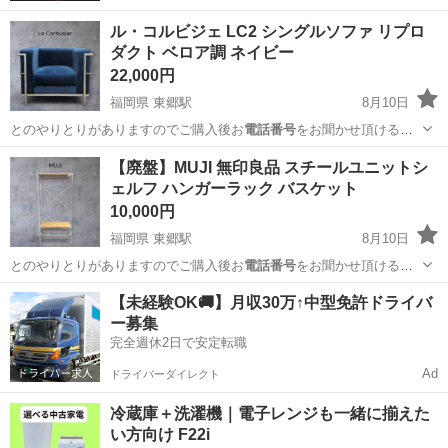
ル・コルビジェ LC2 シングルソファ リプロ
ダクト ベロア調 ネイビー
22,000円
福岡県 東郷駅
8月10日
とのやりとりがありますのでご購入後お
電話番号
をお聞かせ頂ける方
に限ります。 離島…
福岡
宗像市
東郷駅
ソファ
【廃盤】MUJI 無印良品 スチールユニットシ
ェルフ ハンガーラック バスケット
10,000円
福岡県 東郷駅
8月10日
とのやりとりがありますのでご購入後お
電話番号
をお聞かせ頂ける方
に限ります。 離島…
福岡
宗像市
東郷駅
その他
【未経験OK🚚】月収30万↑中型免許ドライバ
ー募集
完全週休2日で安定転職
Ad
ドライバーダイレクト
冷蔵庫＋洗濯機｜電子レンジも一緒に揃えた
い方向け F22i