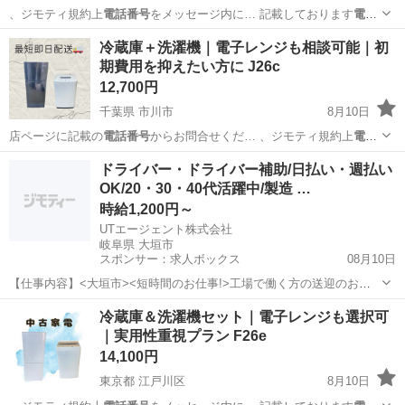
、ジモティ規約上
電話番号
をメッセージ内に… 記載しております
電話
番号
からお問合せくだ…
東京
荒川区
生活家電
AQR
冷蔵庫＋洗濯機｜電子レンジも相談可能｜初
期費用を抑えたい方に J26c
12,700円
千葉県 市川市
8月10日
店ページに記載の
電話番号
からお問合せくだ… 、ジモティ規約上
電話
番号
をメッセージ内に… まう為こちらから
電話番号
を提示する形に
千葉
市川市
キッチン家電
AQUA
ドライバー・ドライバー補助/日払い・週払い
な…
OK/20・30・40代活躍中/製造 …
時給1,200円～
UTエージェント株式会社
岐阜県 大垣市
スポンサー：求人ボックス
08月10日
【仕事内容】<大垣市><短時間のお仕事!>工場で働く方の送迎のお仕
事 第一種普通自動車免許があればOK!残業ほぼなし <履歴書不要 オン
アルバイト・パート
冷蔵庫＆洗濯機セット｜電子レンジも選択可
ライン面接OK><入社キャンペーン実施中!> <業種> 機械・精密機器・
｜実用性重視プラン F26e
金属 <仕事内容> 電...
14,100円
東京都 江戸川区
8月10日