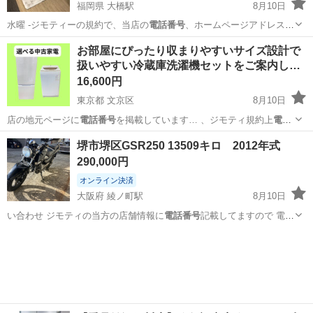
福岡県 大橋駅
8月10日
水曜 -ジモティーの規約で、当店の
電話番号
、ホームページアドレスな
ど公開ができ…
福岡
福岡市
大橋駅
カーペット/マット/ラグ
仮予約
お部屋にぴったり収まりやすいサイズ設計で
扱いやすい冷蔵庫洗濯機セットをご案内し…
16,600円
東京都 文京区
8月10日
店の地元ページに
電話番号
を掲載しています… 、ジモティ規約上
電話
番号
をメッセージ内に… まう為こちらから
電話番号
を提示する形に
東京
文京区
キッチン家電
セット
堺市堺区GSR250 13509キロ 2012年式
な…
290,000円
オンライン決済
大阪府 綾ノ町駅
8月10日
い合わせ ジモティの当方の店舗情報に
電話番号
記載してますので 電話
かメッセージ下…
大阪
堺市
綾ノ町駅
スズキ
GSR