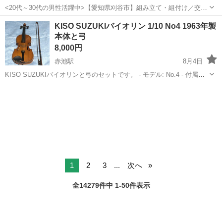
<20代～30代の男性活躍中>【愛知県刈谷市】組み立て・組付け／交替
制／月収36.2万円以上可能！／ngy143-99 仕事概要 仕事概要 困った時
愛知
刈谷市
知立駅
その他
KISO SUZUKIバイオリン 1/10 No4 1963年製
／トラブル時のサポートも万全 ー・ー・ー・ー・ー・ー 毎週火曜/金
本体と弓
曜 入社...
8,000円
赤池駅
8月4日
KISO SUZUKIバイオリンと弓のセットです。 - モデル: No.4 - 付属品:
弓 - サイズ: 1/10 バイオリン本体と弓のみの出品です。 ケースはござ
愛知
名古屋市
赤池駅
弦楽器、ギター
SUZUKI
いません。ご承知おき下さい。 経年による木材の色の変...
1
2
3
...
次へ
全14279件中 1-50件表示