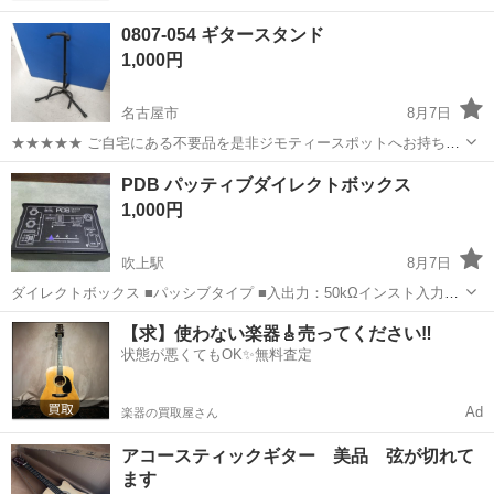
0807-054 ギタースタンド
1,000円
名古屋市
8月7日
★★★★★ ご自宅にある不要品を是非ジモティースポットへお持ち込
みしませんか？ 家電、趣味・スポーツ・レジャー用品、こども用品、
愛知
名古屋市
アクセサリー
現地
PDB パッティブダイレクトボックス
衣料服飾品、生活雑貨、家具、本、CD・DVDなどが無料でまとめて持
1,000円
ち込めます！ ※詳細はこ...
吹上駅
8月7日
ダイレクトボックス ■パッシブタイプ ■入出力：50kΩインスト入力、
50kΩパラレルリンクジャック、600ΩXLR出力ジャック ■アッテネータ
愛知
名古屋市
吹上駅
エフェクター、PA機器
50k
【求】使わない楽器🎸売ってください‼️
ー：0dB、-20dB、-40dB切替 ■サイズ：126W×45H×75Dmm、...
状態が悪くてもOK✨無料査定
Ad
楽器の買取屋さん
アコースティックギター 美品 弦が切れて
ます