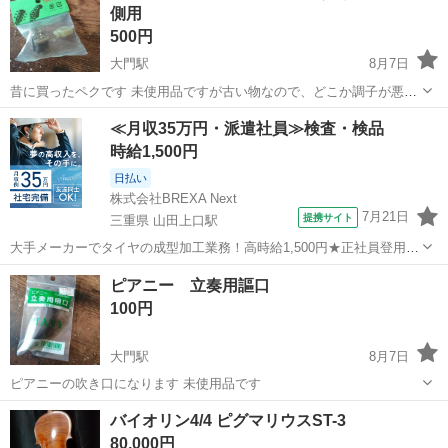
側用
500円
大門駅
8月7日
昔に買ったペクです 未使用品ですが古い物なので、どこか調子が悪い
かもしれません
愛知
岡崎市
大門駅
弦楽器、ギター
どこか
≪月収35万円・派遣社員≫検査・検品
時給1,500円
日払い
株式会社BREXA Next
7月21日
提携サイト
三重県 山田上口駅
大手メーカーでタイヤの成型加工業務！高時給1,500円★正社員登用制
度あり！ワンルーム寮完備！マイカー通勤OK！無料駐車場あり！《三
三重
伊勢市
山田上口駅
その他
ピアニー 立奏用謳口
重県伊勢市》 人気の工場のお仕事 ◇タイヤの製造◇ トラック・バ
100円
ス・RV車用を中心とした...
大門駅
8月7日
ピアニーの吹き口になります 未使用品です
愛知
岡崎市
大門駅
鍵盤楽器、ピアノ
ピアニー
バイオリン4/4 ピグマリウスST-3
80,000円