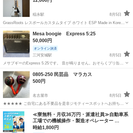
12,000円
入時ヘッド横が...
稲永駅
8月5日
GrassRoots レスポールカスタムタイプ ホワイト ESP Made in Korea
ケース無し 現状渡し
愛知
名古屋市
稲永駅
弦楽器、ギター
エレキギター
Mesa boogie Express 5:25
50,000円
オンライン決済
三河安城駅
8月5日
メサブギーのExpress 5:25です。 音が鳴りません。おそらくプリ缶を
交換したら鳴るはず。 素人なのでよくわかりません。 見た目は結構綺
愛知
安城市
三河安城駅
アンプ
0805-250 民芸品 マラカス
麗です。
500円
名古屋市
8月5日
★★★★★ ご自宅にある不要品を是非ジモティースポットへお持ち込
みしませんか？ 家電、趣味・スポーツ・レジャー用品、こども用品、
愛知
名古屋市
打楽器、ドラム
マラカス
≪寮無料・月収36万円・派遣社員≫自動車系
衣料服飾品、生活雑貨、家具、本、CD・DVDなどが無料でまとめて持
工場での機械操作・製造オペレーター …
ち込めます！ ※詳細はこ...
時給1,800円