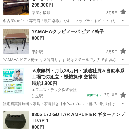
298,000円
茶屋ヶ坂駅
8月5日
名古屋のピアノ専門店「親和楽器」です。 アップライトピアノ（リフ
レッシュ済み中古ピアノ)のご案内です。
愛知
名古屋市
茶屋ヶ坂駅
鍵盤楽器、ピアノ
YAMAHAクラビノーバ ピアノ椅子
■■━━━━━━━━━━━━━━━━━■■ 【55周年記念】特別キャ
800円
ンペーン！ 納品送料《...
平針駅
8月5日
YAMAHA ピアノ椅子 キス等有ります 足はスチールで丈夫です 高さ約
49cm 幅 約60cm 奥行約30cm
愛知
名古屋市
平針駅
鍵盤楽器、ピアノ
≪寮無料・月収36万円・派遣社員≫自動車系
工場での組立・機械操作 交替制
時給1,800円
エヌエス・テック株式会社
7月18日
提携サイト
知立駅
社宅費実質無料＆家具・家電付き【車体のプレス・部品の取り付け・
塗装・検査】未経験でも時給1,800円 車体のプレス・部品の取り付
愛知
刈谷市
知立駅
その他
0805-172 GUITAR AMPLIFIER ギターアンプ
け・塗装・検査 車体のプレス・部品の取り付け・塗装・検査など、各
TDAP-1…
工程に分かれて作業を担当します...
800円