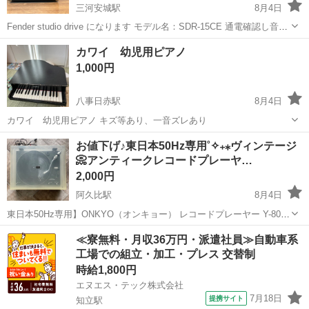
三河安城駅
8月4日
Fender studio drive になります モデル名：SDR-15CE 通電確認し音は
でます しかし、INPUTジャックと、イヤホンジャック部の接触が悪
愛知
安城市
三河安城駅
弦楽器、ギター
カワイ 幼児用ピアノ
く、差し込み具合によっては聞こえない場合があります ジャック...
1,000円
八事日赤駅
8月4日
カワイ 幼児用ピアノ キズ等あり、一音ズレあり
愛知
名古屋市
八事日赤駅
鍵盤楽器、ピアノ
キズ
お値下げ♪東日本50Hz専用˚✧₊⁎ヴィンテージ
📀アンティークレコードプレーヤ…
2,000円
阿久比駅
8月4日
東日本50Hz専用】ONKYO（オンキョー） レコードプレーヤー Y-8000
です♪(๑ᴖ◡ᴖ๑)♪ 🌟1970年代のヴィンテージモデルです！ 【仕様・注意
愛知
知多郡
阿久比駅
その他
部品取り
≪寮無料・月収36万円・派遣社員≫自動車系
点】電源：100V 50Hz（東日本専用仕様）※⚠️西日...
工場での組立・加工・プレス 交替制
時給1,800円
エヌエス・テック株式会社
7月18日
提携サイト
知立駅