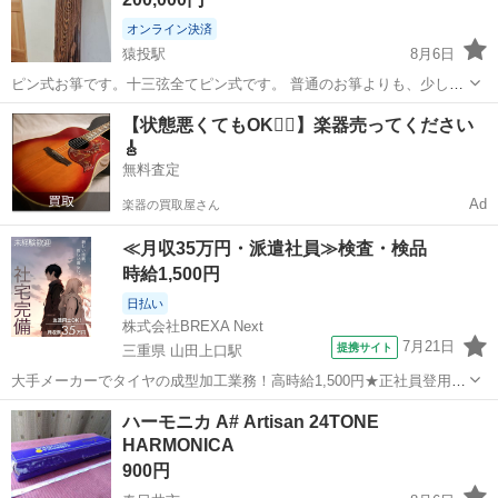
オンライン決済
猿投駅
8月6日
ピン式お箏です。十三弦全てピン式です。 普通のお箏よりも、少し分
厚くなっています。 長さは185㎝です。 従来の糸締め（伝統的な方
愛知
豊田市
猿投駅
弦楽器、ギター
【状態悪くてもOK🙆‍♀️】楽器売ってください
法）ではなく、金属のピンを付属のハンドルでくるくる回すことで、
🎸
簡単にチューニ...
無料査定
Ad
楽器の買取屋さん
≪月収35万円・派遣社員≫検査・検品
時給1,500円
日払い
株式会社BREXA Next
7月21日
提携サイト
三重県 山田上口駅
大手メーカーでタイヤの成型加工業務！高時給1,500円★正社員登用制
度あり！ワンルーム寮完備！マイカー通勤OK！無料駐車場あり！《三
三重
伊勢市
山田上口駅
その他
ハーモニカ A# Artisan 24TONE
重県伊勢市》 人気の工場のお仕事 ◇タイヤの製造◇ トラック・バ
HARMONICA
ス・RV車用を中心とした...
900円