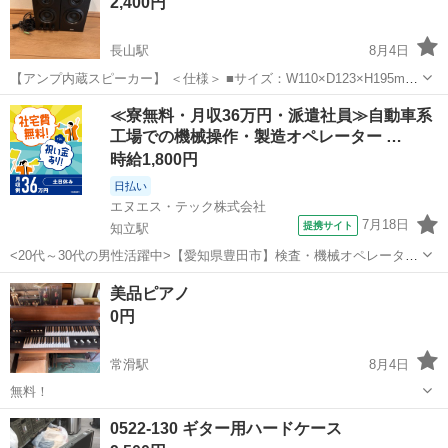
2,400円
長山駅
8月4日
【アンプ内蔵スピーカー】 ＜仕様＞ ■サイズ：W110×D123×H195mm
■重量：約2，110g ■実用最大出力：16W(5W×2+3W×2) ■周波数特性：
愛知
豊川市
長山駅
アンプ
プラグ
≪寮無料・月収36万円・派遣社員≫自動車系
40Hzから22，000Hz ■スピーカー形式：バスレフ式フ...
工場での機械操作・製造オペレーター …
時給1,800円
日払い
エヌエス・テック株式会社
7月18日
提携サイト
知立駅
<20代～30代の男性活躍中>【愛知県豊田市】検査・機械オペレーター
／交替制／月収36.2万円以上可能！／ngy144-99 仕事概要 仕事概要 安
愛知
豊田市
知立駅
その他
美品ピアノ
心の研修あり！ ー・ー・ー・ー・ー・ー 毎週火曜/金曜 入社チャン
0円
ス！ ■...
常滑駅
8月4日
無料！
愛知
常滑市
常滑駅
鍵盤楽器、ピアノ
0522-130 ギター用ハードケース