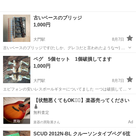
古いベースのブリッジ
1,000円
大門駅
8月7日
古いベースのブリッジです(たしか、グレコだと言われたような〜) か
なり変色しています オクターブ調整用のネジ頭がかなりすり減ってま
愛知
岡崎市
大門駅
弦楽器、ギター
ブリッジ
ペグ 5個セット 1個破損してます
すので、ホームセンターや楽器店でネジ買われ、交換をおすすめしま
1,000円
す 裏通しもできる作り込まれたブ...
大門駅
8月7日
エピフォンの安いレスポールギターについてました 一つは破損してい
ます 青錆が所々にあり、傷、メッキ剥がれが目立ちます 他のペクも耐
愛知
岡崎市
大門駅
弦楽器、ギター
ペグ
【状態悪くてもOK🙆‍♀️】楽器売ってください
久性に少し心配はあります 止めネジついてきます 中古品なので傷、サ
🎸
ビ、変色、動きが悪い箇所あ...
無料査定
Ad
楽器の買取屋さん
SCUD 2012N-BL クルーソンタイプペグ 6弦