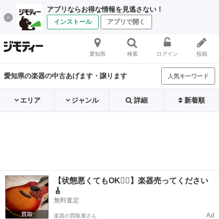
アプリならお得な情報を見逃さない！
インストール
アプリで開く
愛知県
検索
ログイン
投稿
愛知県の楽器の中古あげます・譲ります
人気キーワード
エリア
ジャンル
詳細
新着順
【状態悪くてもOK🙆‍♀️】楽器売ってください
🎸
無料査定
Ad
楽器の買取屋さん