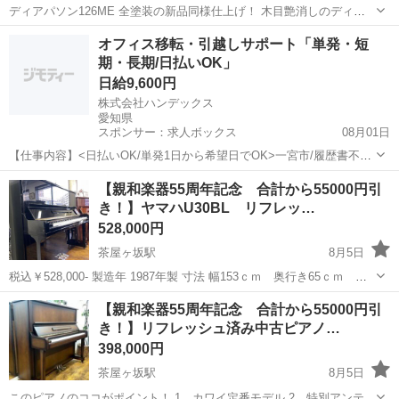
ディアパソン126ME 全塗装の新品同様仕上げ！ 木目艶消しのディア
パソンはいかがですか。 音質柔らかな名門ピアノです。 内部調整はも
愛知
名古屋市
茶屋ヶ坂駅
鍵盤楽器、ピアノ
オフィス移転・引越しサポート「単発・短
ちろん、消耗部品交換済み 付属品の椅子、トップカバー、ワック
期・長期/日払いOK」
ディアパソン
ス、...
日給9,600円
株式会社ハンデックス
愛知県
スポンサー：求人ボックス
08月01日
【仕事内容】<日払いOK/単発1日から希望日でOK>一宮市/履歴書不要!
未経験歓迎の引越しサポートスタッフ募集! 〈1日アルバイトもOK!〉
アルバイト・パート
【親和楽器55周年記念 合計から55000円引
オフィス移転アルバイト募集! 超短期アルバイト・単発バイトOK! もち
き！】ヤマハU30BL リフレッ…
ろん長期できる方も...
528,000円
茶屋ヶ坂駅
8月5日
税込￥528,000- 製造年 1987年製 寸法 幅153ｃｍ 奥行き65ｃｍ 高
さ131ｃｍ 鍵盤 88鍵盤 外装色 黒鏡面艶出し仕上げ ペダル数 3本
愛知
名古屋市
茶屋ヶ坂駅
鍵盤楽器、ピアノ
ペダル
【親和楽器55周年記念 合計から55000円引
（ダンパーペダル、マフラーペダル（弱音装置）...
き！】リフレッシュ済み中古ピアノ…
398,000円
茶屋ヶ坂駅
8月5日
このピアノのココがポイント！ 1 カワイ定番モデル 2 特別アンティ