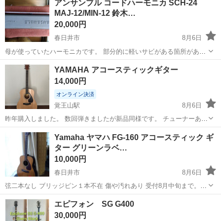
アンサンブル コードハーモニカ SCH-24
のが全てとなります。
MAJ-12/MIN-12 鈴木…
20,000円
春日井市
8月6日
母が使っていたハーモニカです。 部分的に軽いサビがある箇所があり
ます。 アルコール除菌、簡易清掃済み。 付属品：本体、専用ケース、
愛知
春日井市
楽器
ハーモニカ
YAMAHA アコースティックギター
取扱説明書 全ての音が出るか確認していないので、お会いする時に試
14,000円
していただき購入可...
オンライン決済
覚王山駅
8月6日
昨年購入しました。 数回弾きましたが新品同様です。 チューナーあり
その他小物あり（画像） 保証書あり
愛知
名古屋市
覚王山駅
弦楽器、ギター
Yamaha ヤマハ FG-160 アコースティック ギ
ター グリーンラベ…
アコースティックギター
10,000円
春日井市
8月6日
弦二本なし ブリッジピン１本不在 傷や汚れあり 受付8月中旬まで。お
早めにお問い合わせください。
愛知
春日井市
弦楽器、ギター
エピフォン SG G400
30,000円