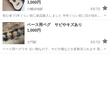
3,000円
小幡緑地駅
8月7日
初心者で1年ぐらい前に新品購入しました 半年ぐらい前に弦が切れて
そのままになっています 直せる方で気にならない方はお取引お願い
愛知
名古屋市
小幡緑地駅
弦楽器、ギター
ベース用ペグ サビやキズあり
します 綺麗な状態です。
1,000円
大門駅
8月7日
ベース用ペグです 古い物なので、サビや傷などが多数見られます 取り
付けネジは付属しません 古い物なので調子が悪かったり、変色、傷が
愛知
岡崎市
大門駅
弦楽器、ギター
ペグ
目立ちます ご理解の上で購入ください