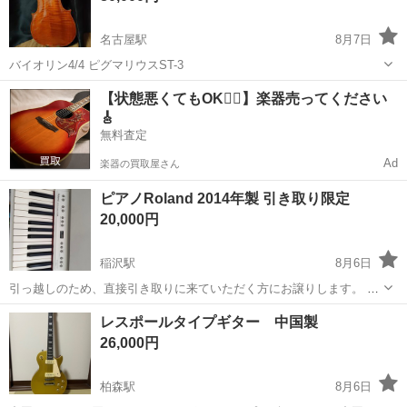
名古屋駅
8月7日
バイオリン4/4 ピグマリウスST-3
愛知
名古屋市
名古屋駅
弦楽器、ギター
【状態悪くてもOK🙆‍♀️】楽器売ってください
🎸
無料査定
Ad
楽器の買取屋さん
ピアノRoland 2014年製 引き取り限定
20,000円
稲沢駅
8月6日
引っ越しのため、直接引き取りに来ていただく方にお譲りします。 前
回の引っ越し少し傷がありましたが、動作としては問題ありません。
愛知
稲沢市
稲沢駅
鍵盤楽器、ピアノ
レスポールタイプギター 中国製
26,000円
柏森駅
8月6日