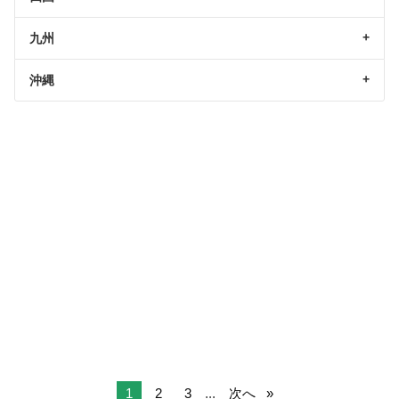
九州
沖縄
1
2
3
...
次へ