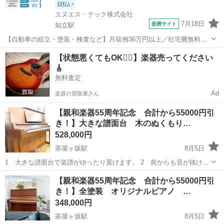
日払い
エヌエス・テック株式会社
7月18日
提携サイト
知立駅
【自動車の組立・塗装・検査など】月収例36万円以上／社宅費無料／
土日休み／祝い金・特典あり／ngy144-99 仕事概要 仕事概要 安心の研
愛知
豊田市
知立駅
その他
【状態悪くてもOK🙆‍♀️】楽器売ってください
修あり！ ー・ー・ー・ー・ー・ー 毎週火曜/金曜 入社チャンス！ ■火
🎸
曜日入社⇒前...
無料査定
Ad
楽器の買取屋さん
【親和楽器55周年記念 合計から55000円引
き！】大きな譜面台 木のぬくもり…
528,000円
茶屋ヶ坂駅
8月5日
1 大きな譜面台で楽譜がゆったり置けます。 2 前からも音が抜ける
とトーンエスケープ リフレッシュ済み中古ピアノ YAMAHA ヤマ
愛知
名古屋市
茶屋ヶ坂駅
鍵盤楽器、ピアノ
譜面台
【親和楽器55周年記念 合計から55000円引
ハ W102 アップライトピアノ（リフレッシュ済み中古ピアノ） 価
き！】全塗装 オリジナルピアノ …
格...
348,000円
茶屋ヶ坂駅
8月5日