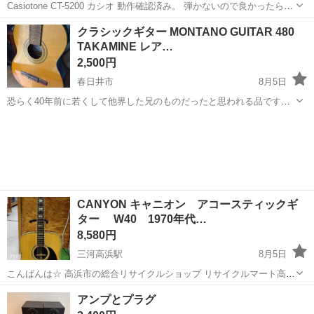
Casiotone CT-5200 カシオ 動作確認済み。 弾かないので良かったらぜ
ひ。 受け渡し場所 ファミリーマート 北名古屋六ツ師店 〒481-0001
愛知
小牧市
徳重・名古屋芸大駅
電子楽器
Casiotone
クラシックギター MONTANO GUITAR 480
愛知県北名古屋市六ツ師大島３８−１ 日時は平日の午前中だ...
TAKAMINE レア…
2,500円
春日井市
8月5日
恐らく40年前に若くして他界した兄のものだったと思われる品です。
私自身はギターはよくわからないのですが・・ ペグ部分全体にサビ多
愛知
春日井市
弦楽器、ギター
いです。 本体正面下部に打撲によるものと見られる化粧板剥がれあ
り。 弦は全て切れて...
CANYON キャニオン アコースティックギ
ター W40 1970年代…
8,580円
三河高浜駅
8月5日
こんばんは☆ 高浜市の総合リサイクルショップ リサイクルマート高浜
店です。 本日のご紹介はこちらです。 CANYON キャニオン アコース
愛知
高浜市
三河高浜駅
弦楽器、ギター
アンプとプラグ
ティックギター W40 1970年代 ジャパンビンテー...