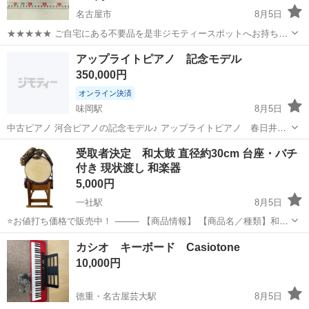
名古屋市
8月5日
★★★★★ ご自宅にある不要品を是非ジモティースポットへお持ち込
みしませんか？ 家電、趣味・スポーツ・レジャー用品、こども用品、
愛知
名古屋市
アンプ
GUITAR
アップライトピアノ 記念モデル
衣料服飾品、生活雑貨、家具、本、CD・DVDなどが無料でまとめて持
350,000円
ち込めます！ ※詳細はこ...
オンライン決済
味岡駅
8月5日
中古ピアノ 河合ピアノの記念モデル♪ アップライトピアノ 春日井市
の河合ピアノの営業さん一押しで 記念モデルを購入し 調律も河合
愛知
小牧市
味岡駅
鍵盤楽器、ピアノ
受取者決定 和太鼓 直径約30cm 台座・バチ
ピアノに依頼してきちんと行っておりました。 娘→孫 と2代続けて
付き 現状渡し 和楽器
アップライトピアノ
使用しましたが、 ついに使用が途...
5,000円
一社駅
8月5日
⭐お値打ち価格で販売中！ ⸻ 【商品情報】 【商品名／種類】和太
鼓 【サイズ】直径約30cm 【付属品】台座・バチ付き（写真に写って
愛知
名古屋市
一社駅
打楽器、ドラム
カシオ キーボード Casiotone
いる物が全てです） ⸻ 【商品について】 ・現状渡しとなります
10,000円
・簡易清掃済み ・使...
徳重・名古屋芸大駅
8月5日