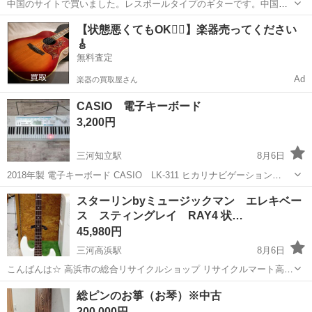
中国のサイトで買いました。レスポールタイプのギターです。中国製
です。 普通に音はなり、弾き難いということもありません。 目立った
愛知
丹羽郡
柏森駅
弦楽器、ギター
【状態悪くてもOK🙆‍♀️】楽器売ってください
傷もありません。 遠目で見ると綺麗なのでオブジェなどにも使えそう
🎸
です。
無料査定
Ad
楽器の買取屋さん
CASIO 電子キーボード
3,200円
三河知立駅
8月6日
2018年製 電子キーボード CASIO LK-311 ヒカリナビゲーション
（H・I・K・A・R・INavigation） 問題なく音も出ますし、マイクも音
愛知
知立市
三河知立駅
鍵盤楽器、ピアノ
スターリンbyミュージックマン エレキベー
が出ます。 動作確認済み。 子ども達が使用していましたが、頻度が...
ス スティングレイ RAY4 状…
45,980円
三河高浜駅
8月6日
こんばんは☆ 高浜市の総合リサイクルショップ リサイクルマート高浜
店です。 本日のご紹介はこちらです。 スターリンbyミュージックマ
愛知
高浜市
三河高浜駅
弦楽器、ギター
総ピンのお箏（お琴）※中古
ン エレキベース スティングレイ RAY4 状態良好品 ソフトケ...
200,000円