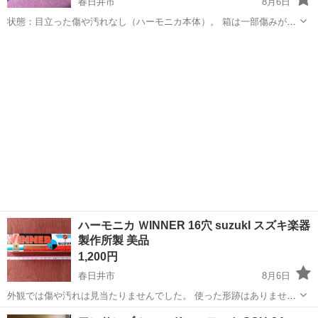
春日井市
8月6日
状態：目立った傷や汚れなし（ハーモニカ本体）。 箱は一部傷みが見
られます。ハーモニカ自体はサビや傷みがなくきれいです。 受付8月
愛知
春日井市
管楽器、笛、ハーモニカ
中旬まで。お早めにお問い合わせください。
ハーモニカ ＷINNER 16穴 suzukI スズキ楽器
製作所製 美品
1,200円
春日井市
8月6日
外観では傷や汚れは見当たりませんでした。 使った形跡はありません
が、素人判断です。 状態は画像によりご判断ください。 画像にあるも
愛知
春日井市
管楽器、笛、ハーモニカ