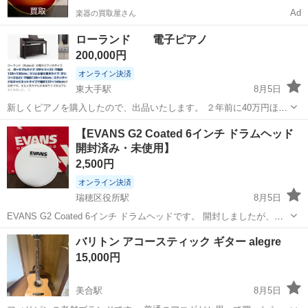
Ad
楽器の買取屋さん
ローランド 電子ピアノ
200,000円
オンライン決済
東大手駅
8月5日
新しくピアノを購入したので、出品いたします。 ２年前に40万円ほど
で購入いたしました。 小学生の子供が大切に使っておりました。 楽譜
愛知
名古屋市
東大手駅
鍵盤楽器、ピアノ
【EVANS G2 Coated 6インチ ドラムヘッド
の置く場所などに傷があります。 よろしくお願いいたします
開封済み・未使用】
2,500円
オンライン決済
瑞穂区役所駅
8月5日
EVANS G2 Coated 6インチ ドラムヘッドです。 開封しましたが、未
使用品です。 サイズを間違えて購入したため、実際には取り付け・使
愛知
名古屋市
瑞穂区役所駅
打楽器、ドラム
バリトン アコースティック ギター alegre
用していません。 ・6インチ ・G2 Coated ・開封済み・未使用 ド...
15,000円
美合駅
8月5日