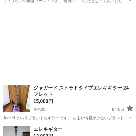
フィリピンの老舗ブランドです。 普通のアコギだと思って買ったらバ
リトンでした バリトンギターを使う機会がないので使う方いらっしゃ
愛知
岡崎市
美合駅
弦楽器、ギター
フィリピン
ればお願いします。 ネック状態◯ フレット残量◯ ボディもすごく綺
麗です エリクサーの弦張...
ジャガード ストラトタイプエレキギター 24
フレット
15,000円
美合駅
8月5日
Jagard というブランドのギターです。 あまり情報が少ないブランドで
すが、70年代に寺田楽器から販売されていたジャパンビンテージの類
愛知
岡崎市
美合駅
弦楽器、ギター
Jagard
エレキギター
のギターです。 24フレット、ノブ、ピックアップ全部生きてます。 購