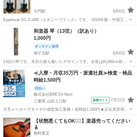
大門駅
8月6日
Epiphone SG G-400（エボニーブラック）です。 2010年製・中国工場
生産モデルになります。 大きく目立つ傷や打痕はなく、年代のわりに
愛知
岡崎市
大門駅
弦楽器、ギター
和楽器 琴（13弦）（訳あり）
きれいな状態だと思います。動作も問題なく、ネックの状態や電装系
1,000円
も良好です...
オンライン決済
鳴子北駅
8月6日
13弦の琴です。木目の落ち着いたデザインです。全長は約180cm前後
です。かなり古い品で、保管による経年変化があります。弦の張り具
愛知
名古屋市
鳴子北駅
弦楽器、ギター
≪入寮・月収35万円・派遣社員≫検査・検品
合や細かい状態は写真でご確認ください。 【お渡し条件】 ・価格：
時給1,500円
1000円 ・受け渡...
日払い
株式会社BREXA Next
7月21日
提携サイト
三重県 山田上口駅
大手メーカーでタイヤの成型加工業務！高時給1,500円★正社員登用制
度あり！ワンルーム寮完備！マイカー通勤OK！無料駐車場あり！《三
三重
伊勢市
山田上口駅
その他
【状態悪くてもOK🙆‍♀️】楽器売ってください
重県伊勢市》 人気の工場のお仕事 ◇タイヤの製造◇ トラック・バ
🎸
ス・RV車用を中心とした...
無料査定