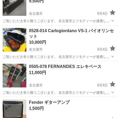
9,500円
名古屋市
8月4日
ご覧いただき有り難うございます。 名古屋市とジモティーが連携して
運営しています。 粗⼤ごみ等の減量を⽬的にまだ使えるものをリユー
愛知
名古屋市
アクセサリー
リユース
0528-014 Carlogiordano VS-1 バイオリンセ
スしています。 ★★★★★ ご自宅にある不要品を是非ジモティースポ
ット
ットへお持...
10,000円
名古屋市
8月4日
ご覧いただき有り難うございます。 名古屋市とジモティーが連携して
運営しています。 粗⼤ごみ等の減量を⽬的にまだ使えるものをリユー
愛知
名古屋市
弦楽器、ギター
リユース
0505-078 FERNANDES エレキベース
スしています。 ★★★★★ ご自宅にある不要品を是非ジモティースポ
11,000円
ットへお持...
名古屋市
8月4日
ご覧いただき有り難うございます。 名古屋市とジモティーが連携して
運営しています。 粗⼤ごみ等の減量を⽬的にまだ使えるものをリユー
愛知
名古屋市
弦楽器、ギター
リユース
Fender ギターアンプ
スしています。 ★★★★★ ご自宅にある不要品を是非ジモティースポ
1,500円
ットへお持...