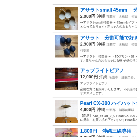
アサラトsmall 45m
2,900円
沖縄
那覇市
古島駅
打
〜アサラトsmall 打楽器〜 45mmタ
となっております♪ 赤ちゃんのおもちゃにも
アサラト 分割可能で好
2,900円
沖縄
那覇市
古島駅
打
打楽器
〜アサラト 打楽器〜 ・3Dプリント製
す♪ 赤ちゃんのおもちゃにも🧸 子供のリ
アップライトピアノ
12,000円
沖縄
名護市
鍵盤楽器、
アップライトピアノ
必要な方にお譲りいたします。 不具合等
オススメします。
Pearl CX-300 ハ
4,800円
沖縄
中頭郡
浦添前田駅
【商品】730_65-48_0_0 Pearl 
に是非、お買い求め下さい(^O^) Pearl製
1.800円 沖縄三線専