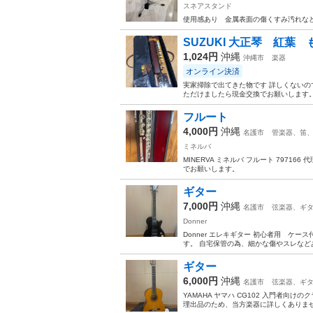
スネアスタンド
使用感あり 金属表面の傷くすみ汚れな
SUZUKI 大正琴 紅
1,024円
沖縄
沖縄市
楽器
オンライン決済
実家掃除で出てきた物です 詳しくないの
ただけましたら現金交換でお願いします
フルート
4,000円
沖縄
名護市
管楽器、笛
ミネルバ
MINERVA ミネルバ フルート 7971
でお願いします。
ギター
7,000円
沖縄
名護市
弦楽器、ギ
Donner
Donner エレキギター 初心者用 ケ
す。 自宅保管の為、細かな傷やスレな
ギター
6,000円
沖縄
名護市
弦楽器、ギ
YAMAHA ヤマハ CG102 入門者
理出品のため、当方楽器に詳しくありませ