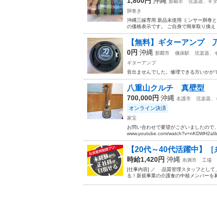
1,800円
沖縄
那覇市
弦楽器、ギ
胴巻き
沖縄三線専用 新品未使用 ミンサー胴巻
の価格表示です。 ご自身で簡単取り換え ★ ★ 
【無料】ギターアンプ 
0円
沖縄
那覇市
儀保駅
弦楽器、
ギターアンプ
音出ませんでした。修理できる方いかがで
八重山クルチ 真壁型
700,000円
沖縄
名護市
弦楽器、
オンライン決済
家宝
お問い合わせで要望がございましたので、歌も
www.youtube.com/watch?v=nKDWH2aI
【20代～40代活躍中】［
時給1,420円
沖縄
糸満市
工場
[仕事内容] ／ 品質管理スタッフとし
る！新規事業の介護食の中核メンバーを募集