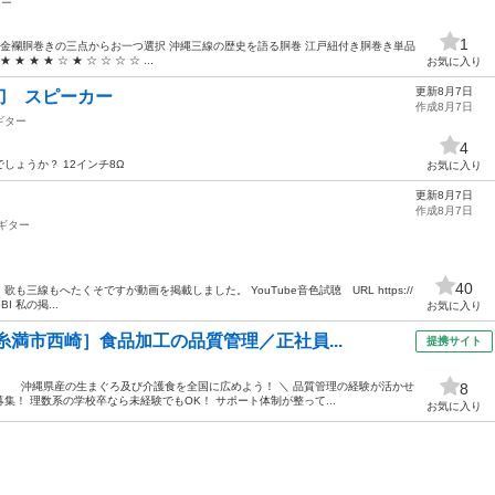
ター
1
と金襴胴巻きの三点からお一つ選択 沖縄三線の歴史を語る胴巻 江戸紐付き胴巻き単品
★ ★ ☆ ★ ☆ ☆ ☆ ☆ ...
お気に入り
更新8月7日
刀 スピーカー
作成8月7日
ギター
4
しょうか？ 12インチ8Ω
お気に入り
更新8月7日
作成8月7日
ギター
40
三線もへたくそですが動画を掲載しました。 YouTube音色試聴 URL https://
bBI 私の掲...
お気に入り
糸満市西崎］食品加工の品質管理／正社員...
提携サイト
て、 沖縄県産の生まぐろ及び介護食を全国に広めよう！ ＼ 品質管理の経験が活かせ
8
！ 理数系の学校卒なら未経験でもOK！ サポート体制が整って...
お気に入り