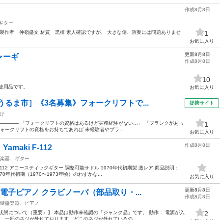
作成8月8日
ギター
壁型 製作者 仲嶺盛文 材質 黒檀 素人確認ですが、 大きな傷、演奏には問題ありませ
1
お気に入り
更新8月8日
ャーギ
作成8月8日
10
使用品です。
お気に入り
うるま市］《3名募集》フォークリフトで...
提携サイト
け
────────── 「フォークリフトの資格はあるけど実務経験がない…」 「ブランクがあっ
1
ォークリフトの資格をお持ちであれば 未経験者やブラ...
お気に入り
作成8月8日
aki F-112
楽器、ギター
-112 アコースティックギター 調整可能サドル 1970年代初期製 激レア 商品説明：
年代初期（1970〜1973年頃）のわずかな...
お気に入り
更新8月8日
 電子ピアノ クラビノーバ（部品取り・...
作成8月8日
鍵盤楽器、ピアノ
状態について（重要）】 本品は動作未確認の「ジャンク品」です。 動作： 電源が入
2
、一部のネジが外れております。どこのネジが外れているの...