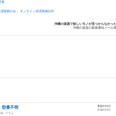
業者
決済投稿のみ
オンライン決済投稿以外
沖縄の楽器で欲しいモノが見つからなかっ
沖縄の楽器の新着通知メール
更新8月8日
 型番不明
作成8月8日
楽器、ドラム