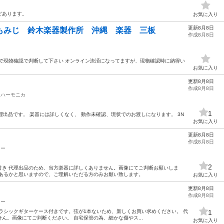
どあります。
お気に入り
更新8月8日
葉 もみじ 鈴木楽器製作所 沖縄 楽器 三板
作成8月8日
で現物確認で判断して下さい オンライン決済になってますが、現物確認時に納得い
。
お気に入り
更新8月8日
作成8月8日
、ハーモニカ
1
66 代理出品です。 楽器には詳しくなく、 動作未確認、現状でのお渡しになります。 3N
お気に入り
更新8月8日
作成8月8日
ター
2
ース付き 代理出品のため、当方楽器に詳しくありません。画像にてご判断お願いしま
どあるかと思いますので、ご理解いただる方のみお願い致します。
お気に入り
更新8月8日
作成8月8日
ター
向けのクラシックギターケース付きです。弦が1本ないため、新しくお買い求めください。 代
1
ん。画像にてご判断ください。 自宅保管の為、細かな傷やス...
お気に入り