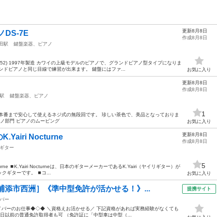
更新8月8日
DS-7E
作成8月8日
田駅
鍵盤楽器、ピアノ
02152) 1997年製造 カワイの上級モデルのピアノで、グランドピアノ型タイプになりま
ドピアノと同じ目線で練習が出来ます。 鍵盤にはファ...
お気に入り
更新8月8日
作成8月8日
駅
鍵盤楽器、ピアノ
1
本番まで安心して使えるネジ式の無段回です。 珍しい茶色で、美品となっておりま
アノ部門 ピアノのムービング
お気に入り
更新8月8日
iri Nocturne
作成8月8日
ギター
5
urne ⏹️K.Yairi Nocturneは、日本のギターメーカーであるK.Yairi（ヤイリギター）が
ターです。 ⏹️コ...
お気に入り
浦添市西洲］《準中型免許が活かせる！》...
提携サイト
バー
ライバーのお仕事◆◇◆ ＼資格えお活かせる／ 下記資格があれば実務経験がなくても
6月1日以前の普通免許取得者も可 （免許証に「中型車は中型（...