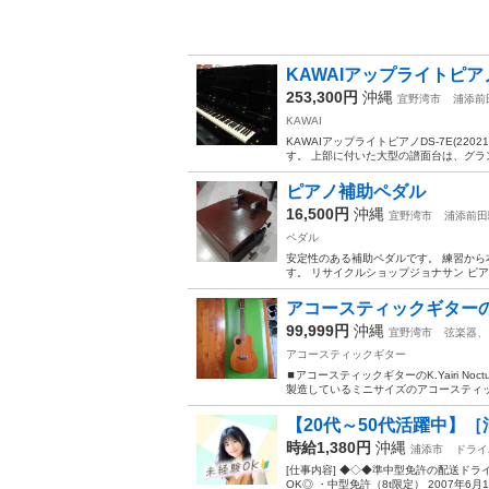
KAWAIアップライトピアノ
253,300円
沖縄
宜野湾市
浦添前
KAWAI
KAWAIアップライトピアノDS-7E(22
す。 上部に付いた大型の譜面台は、グラン
ピアノ補助ペダル
16,500円
沖縄
宜野湾市
浦添前田
ペダル
安定性のある補助ペダルです。 練習から
す。 リサイクルショップジョナサン ピ
アコースティックギターのK.Ya
99,999円
沖縄
宜野湾市
弦楽器、
アコースティックギター
⏹️アコースティックギターのK.Yairi Noct
製造しているミニサイズのアコースティックギ
【20代～50代活躍中】［
時給1,380円
沖縄
浦添市
ドライ
[仕事内容] ◆◇◆準中型免許の配送ド
OK◎ ・中型免許（8t限定） 2007年