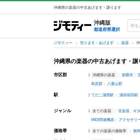
沖縄県の楽器の中古あげます・譲ります
沖縄版
都道府県選択
ジモティー
売ります・あげます
楽器
沖
沖縄県の楽器の中古あげます・譲
市区郡
：
沖縄県の楽器
那覇市
島尻郡
八重山郡
駅
：
てだこ浦西駅
浦添前田駅
ジャンル
：
全ての楽器
弦楽器、ギ
MIDI関連機器
アクセサリ
価格帯
：
全ての楽器の価格帯
無