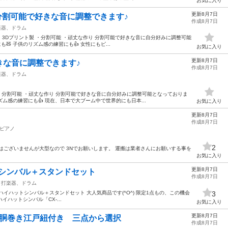
お気に入り
更新8月7日
m 分割可能で好きな音に調整できます♪
作成8月7日
楽器、ドラム
イプ ・3Dプリント製 ・分割可能 ・頑丈な作り 分割可能で好きな音に自分好みに調整可能
🧸 子供のリズム感の練習にも👍 女性にもピ...
お気に入り
更新8月7日
きな音に調整できます♪
作成8月7日
楽器、ドラム
 ・分割可能 ・頑丈な作り 分割可能で好きな音に自分好みに調整可能となっておりま
ズム感の練習にも👍 現在、日本で大ブーム中で世界的にも日本...
お気に入り
更新8月7日
作成8月7日
ピアノ
2
はございませんが大型なので 3Nでお願いします。 運搬は業者さんにお願いする事を
お気に入り
更新8月7日
イハットシンバル＋スタンドセット
作成8月7日
打楽器、ドラム
CX-300 ハイハットシンバル＋スタンドセット 大人気商品です(^O^) 限定1点もの、この機会
3
ハイハットシンバル「CX-...
お気に入り
更新8月7日
用 胴巻き江戸紐付き 三点から選択
作成8月7日