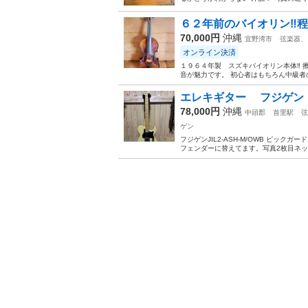
６２年前のバイオリン‼️程度
70,000円
沖縄
宜野湾市
弦楽器、
オンライン決済
１９６４年製 スズキバイオリン本体‼️
音が魅力です。 初心者はもちろん中級者の
エレキギター フジゲン j-St
78,000円
沖縄
中頭郡
首里駅
弦
ゲン
フジゲンJIL2-ASH-M/OWB ピッ
フェンダーに替えてます。写真2枚目ネ