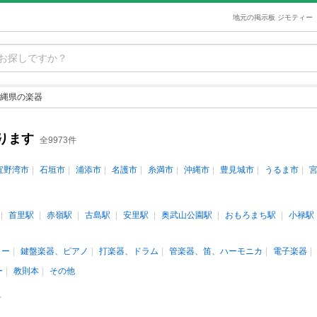
地元の掲示板 ジモティー
縄県の楽器
ります
全9973件
宜野湾市
石垣市
浦添市
名護市
糸満市
沖縄市
豊見城市
うるま市
首里駅
赤嶺駅
古島駅
安里駅
奥武山公園駅
おもろまち駅
小禄駅
ター
鍵盤楽器、ピアノ
打楽器、ドラム
管楽器、笛、ハーモニカ
電子楽器
ー
教則本
その他
料