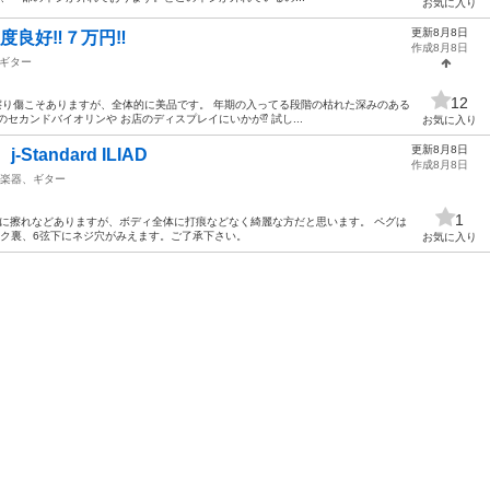
お気に入り
更新8月8日
良好‼️７万円‼️
作成8月8日
ギター
12
 擦り傷こそありますが、全体的に美品です。 年期の入ってる段階の枯れた深みのある
セカンドバイオリンや お店のディスプレイにいかが⁉️ 試し...
お気に入り
更新8月8日
andard ILIAD
作成8月8日
楽器、ギター
1
クガードに擦れなどありますが、ボディ全体に打痕などなく綺麗な方だと思います。 ペグは
ック裏、6弦下にネジ穴がみえます。ご了承下さい。
お気に入り