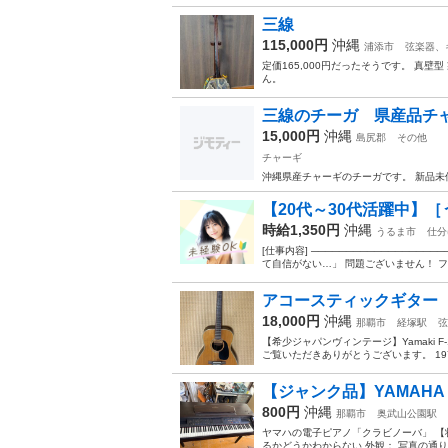
三線
115,000円
沖縄
浦添市
弦楽器、
定価165,000円だったそうです。 真
ん。
三線のチーガ 県産品チ
15,000円
沖縄
島尻郡
その他
チャーギ
沖縄県産チャーギのチーガです。 新品未
【20代～30代活躍中】［
時給1,350円
沖縄
うるま市
仕分
[仕事内容] ───────────────
て自信がない…」 問題ございません！ フ
アコースティックギター Yam
18,000円
沖縄
那覇市
経塚駅
弦
【希少ジャパンヴィンテージ】Yamaki F
ご覧いただきありがとうございます。 1970
【ジャンク品】YAMAHA
800円
沖縄
那覇市
奥武山公園駅
ヤマハの電子ピアノ「クラビノーバ」 【
るかどうかわからない 外観： 写真の通り