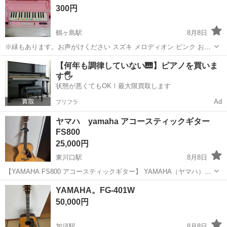
300円
鶴ヶ島駅
8月8日
※緑もあります。お声がけください スズキ メロディオン ピンク お手
入れ済み ケース名前シールあとあり ホースなどはお手入れしてます
埼玉
鶴ヶ島市
鶴ヶ島駅
鍵盤楽器、ピアノ
SUZUKI
【何年も調律していない🎹】ピアノを買いま
が、衛生面から買い直しをお勧めします。 （中古品）写真確認のうえ
す🖐️
ご検討ください 📍中古ラン...
状態が悪くてもOK！最大限買取します
Ad
プリフラ
ヤマハ yamaha アコースティックギター
FS800
25,000円
東川口駅
8月8日
【YAMAHA FS800 アコースティックギター】 YAMAHA（ヤマハ）の
アコースティックギター「FS800」です。 会社の余興用で数回使用し
埼玉
さいたま市
東川口駅
弦楽器、ギター
YAMAHA。FG-401W
たのみです。 ギター本体に加えて、以下をセットでお付けします。 ...
50,000円
加須駅
8月8日