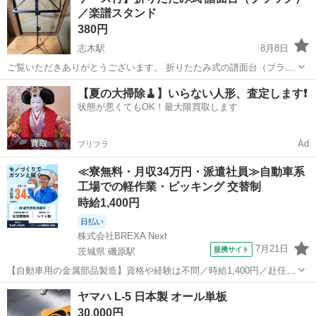
／楽譜スタンド
380円
志木駅
8月8日
ご覧いただきありがとうございます。 折りたたみ式の譜面台（ブラッ
ク）です。 使用しなくなったため、お譲りいたします。 ■ 商品内容
埼玉
志木市
志木駅
その他
【夏の大掃除🧹】いらない人形、査定します❗️
・譜面台本体 ・持ち運び用専用ソフトケース（肩掛けストラップ付
状態が悪くてもOK！最大限買取します
き） ■ 特徴 ・軽量でコンパ...
Ad
プリフラ
≪寮無料・月収34万円・派遣社員≫自動車系
工場での軽作業・ピッキング 交替制
時給1,400円
日払い
株式会社BREXA Next
7月21日
提携サイト
茨城県 磯原駅
【自動車用の金属部品製造】資格や経験は不問／時給1,400円／赴任旅
費会社負担／正社員登用のチャンスあり／食堂利用可能／マイカー通
茨城
北茨城市
磯原駅
その他
ヤマハ L-5 日本製 オール単板
勤OK《茨城県茨城市》 人気の工場のお仕事 ◇トラックの金属部品の
30,000円
製造◇ ★トラックの金属...