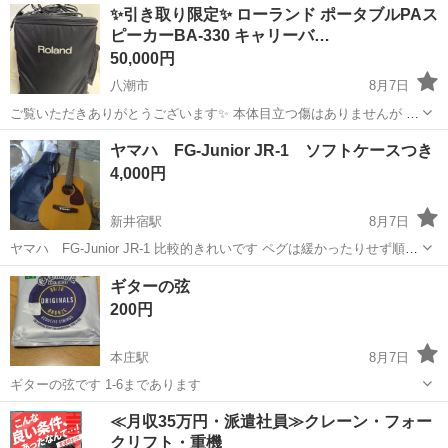
埼玉
坂戸市
北坂戸駅
弦楽器、ギター
✨引き取り限定✨ ローランド ポータブルPAス
をお届けいたします。 【状態】 中古品 ...
ピーカーBA-330 キャリーバ…
50,000円
八潮市
8月7日
ご覧いただきありがとうございます✨ 本体目立つ傷はありませんが 未
使用ではない事のご理解の程よろしくお願いいたします。 コード付属
埼玉
八潮市
アンプ
ヤマハ FG-Junior JR-1 ソフトケースつき
引き取りの際簡単な清掃致します🧹 中古品とのご理解の程よろしくお
4,000円
願いします。
新井宿駅
8月7日
ヤマハ FG-Junior JR-1 比較的きれいです ペグは緩かったりせず順調
です 弦はとりあえずそのまま使えます
埼玉
川口市
新井宿駅
弦楽器、ギター
ペグ
ギターの弦
200円
本庄駅
8月7日
ギターの弦です 1-6まであります
埼玉
本庄市
本庄駅
弦楽器、ギター
≪月収35万円・派遣社員≫クレーン・フォー
クリフト・重機