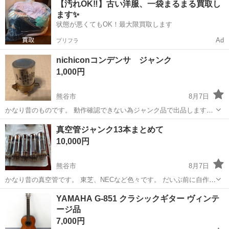
【汚れOK‼️】古い洋服、一袋まるまる買取し
OK◎無料駐車場完備！《茨城県常陸大宮市》 人気の工場のお仕事 ◇
ます✨
電子部品製造倉庫内の事務...
状態が悪くてもOK！最大限買取します
Ad
プリフラ
nichiconコンデンサ ジャンク
1,000円
熊谷市
8月7日
かなり昔のものです。 動作確認できない為ジャンク品で出品します。
主人が自作の時に使用したものです。
埼玉
熊谷市
その他
コンデンサ
真空管ジャンク13本まとめて
10,000円
熊谷市
8月7日
かなり昔の真空管です。 東芝、NECなど色々です。 だいぶ前に自作真
空管アンプを出品しましたがその時に出し忘れたものです。 上部に
埼玉
熊谷市
その他
真空管
YAMAHA G-851 クラシックギター ヴィンテ
400記載1本 上部に236記載1本 6BM8 3本NEC 12BH7A 1本...
ージ品
7,000円