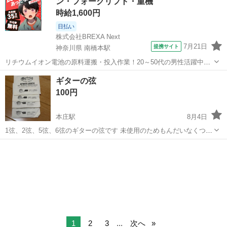
ン・フォークリフト・重機
時給1,600円
日払い
株式会社BREXA Next
7月21日
提携サイト
神奈川県 南橋本駅
リチウムイオン電池の原料運搬・投入作業！20～50代の男性活躍中★
ワンルーム寮完備！赴任旅費会社負担！年間休日130日★フォークリフ
神奈川
相模原市
南橋本駅
その他
ギターの弦
ト免許お持ちの方、活躍中！就業先食堂利用可★《神奈川県相模原
100円
市》 人気の工場のお仕事 ◇電...
本庄駅
8月4日
1弦、2弦、5弦、6弦のギターの弦です 未使用のためもんだいなくつか
えるとおもいます
埼玉
本庄市
本庄駅
弦楽器、ギター
1
2
3
...
次へ