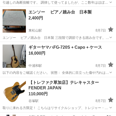
引越しの為断捨離です。 調律して使ってましたが、ここ数年はほぼ使
ってません。
埼玉
秩父市
浦山口駅
楽器
アップライトピアノ
エンソー ピアノ踏み台 日本製
2,400円
東松山駅
8月7日
エンソー ピアノ踏み台 日本製 三段階で調節できる踏み台です。
使用品ですが高さの切り替えは 問題なく、スムーズに行えます。
埼玉
東松山市
東松山駅
アクセサリー
ギターヤマハFG-720S + Capo + ケース
16,000円
中浦和駅
8月7日
以下の内容をご確認ください。 状態： 全体的に目立った傷や汚れはな
く、非常に綺麗な状態（美品）です。 動作： 音出し確認済みで、不具
埼玉
さいたま市
中浦和駅
弦楽器、ギター
【トレファク草加店】テレキャスター
合や問題はなく良好です。
FENDER JAPAN
110,000円
谷塚駅
8月7日
取りに来れる方限定！ こちらはリサイクルショップ、トレジャー・フ
ァクトリー草加店からの出品です。 ●商品情報 商品名：テレキャスタ
埼玉
草加市
谷塚駅
弦楽器、ギター
テレキャスター