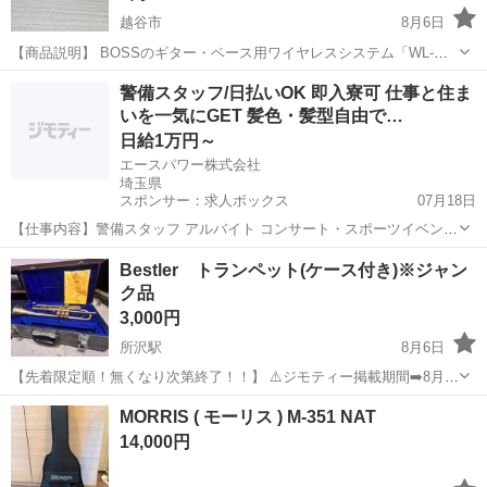
越谷市
8月6日
【商品説明】 BOSSのギター・ベース用ワイヤレスシステム「WL-
20」です。シールドケーブルから解放され、自宅練習やスタジオ、ラ
埼玉
越谷市
弦楽器、ギター
エレキギター
警備スタッフ/日払いOK 即入寮可 仕事と住ま
イブで非常に快適に演奏できるようになります。 主にパッシブタイプ
いを一気にGET 髪色・髪型自由で…
の一般的なエレキギター及びエレ...
日給1万円～
エースパワー株式会社
埼玉県
スポンサー：求人ボックス
07月18日
【仕事内容】警備スタッフ アルバイト コンサート・スポーツイベン
ト・展示会などのイベントや、 工事現場周辺で警備・交通誘導をして
アルバイト・パート
Bestler トランペット(ケース付き)※ジャン
いただきます。 経験者の方はもちろん、未経験者の方も積極的に採用
ク品
中! 難しいスキルは不要! 基本的なル...
3,000円
所沢駅
8月6日
【先着限定順！無くなり次第終了！！】 ⚠️ジモティー掲載期間➡️8月限
定🚨‼️⚠️ 🇺🇸アメリカンな空間好きの出品者の一斉大放出‼️🇺🇸 "新品
埼玉
所沢市
所沢駅
楽器
MORRIS ( モーリス ) M-351 NAT
販売価格:15000〜25000円"▶︎3000円 アジア圏で製造されて...
14,000円