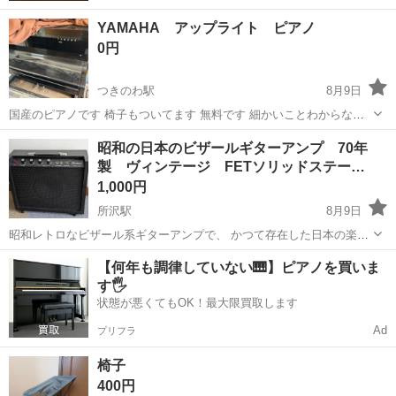
YAMAHA アップライト ピアノ
0円
つきのわ駅
8月9日
国産のピアノです 椅子もついてます 無料です 細かいことわからない
ので質問返せないと思います 有料になりますが近隣なら配達も可能で
埼玉
比企郡
つきのわ駅
鍵盤楽器、ピアノ
昭和の日本のビザールギターアンプ 70年
す ノークレーム、ノーリターンでお願いします
製 ヴィンテージ FETソリッドステー…
1,000円
所沢駅
8月9日
昭和レトロなビザール系ギターアンプで、 かつて存在した日本の楽器
メーカー、パールトーンのMODEL PG-50Tになります。 FETソリッド
埼玉
所沢市
所沢駅
弦楽器、ギター
【何年も調律していない🎹】ピアノを買いま
ステートアンプで現代アンプのように音に補正が入ることがなくギタ
す🖐️
ー本来の素の音が出る...
状態が悪くてもOK！最大限買取します
Ad
プリフラ
椅子
400円