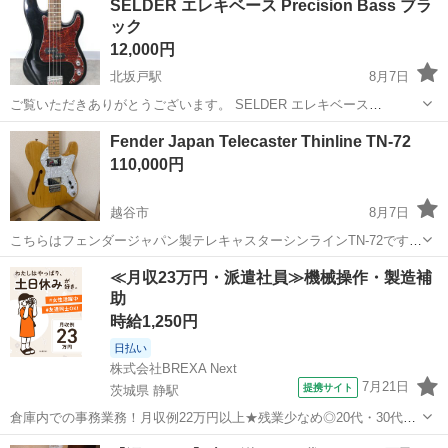
SELDER エレキベース Precision Bass ブラ
ー メーカー：FENDER JAPAN 型番:TL-52-80TX お問い合わせ...
ック
12,000円
北坂戸駅
8月7日
ご覧いただきありがとうございます。 SELDER エレキベース
Precision Bass ブラック 画像と同デザインの商品をお届けいたしま
埼玉
坂戸市
北坂戸駅
弦楽器、ギター
Fender Japan Telecaster Thinline TN-72
す。 【状態】 中古品 音出し未確認になりま...
110,000円
越谷市
8月7日
こちらはフェンダージャパン製テレキャスターシンラインTN-72です。
シリアルから2007年製のギターです。 ホロウボディ構造による軽量で
埼玉
越谷市
弦楽器、ギター
≪月収23万円・派遣社員≫機械操作・製造補
豊かな鳴りが特徴です。 ボディはアッシュでワンピースメイプルネッ
助
ク、1ボリューム1トー...
時給1,250円
日払い
株式会社BREXA Next
7月21日
提携サイト
茨城県 静駅
倉庫内での事務業務！月収例22万円以上★残業少なめ◎20代・30代・
40代の男女活躍中！空調完備で快適作業★食堂利用可◎マイカー通勤
茨城
常陸大宮市
静駅
その他