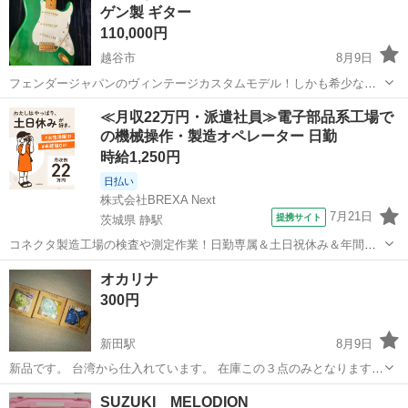
ゲン製 ギター
110,000円
越谷市
8月9日
フェンダージャパンのヴィンテージカスタムモデル！しかも希少なグ
リーン！ Fender Japan ST57G-65 カスタムエディション チャコール
埼玉
越谷市
弦楽器、ギター
≪月収22万円・派遣社員≫電子部品系工場で
グリーン 限定生産のカスタムエディション、1993年製フジゲン期のス
の機械操作・製造オペレーター 日勤
トラト...
時給1,250円
日払い
株式会社BREXA Next
7月21日
提携サイト
茨城県 静駅
コネクタ製造工場の検査や測定作業！日勤専属＆土日祝休み＆年間休
日128日★クリーンルーム内作業★マイカー通勤OK＆無料駐車場あり
茨城
常陸大宮市
静駅
その他
オカリナ
★就業先食堂利用可！日払い制度あり！《茨城県常陸大宮市》 人気の
300円
工場のお仕事 ◇コネクタ製造工...
新田駅
8月9日
新品です。 台湾から仕入れています。 在庫この３点のみとなります。
箱の大きさが8×8センチてす。 中に簡単な説明書がついています。 一
埼玉
草加市
新田駅
その他
オカリナ
SUZUKI MELODION
つあたりの価格となります。 首にかけられるようになっています。