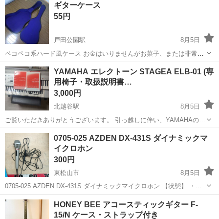
神奈川
相模原市
南橋本駅
その他
ギターケース
ト免許お持ちの方、活躍中！就業先食堂利用可★《神奈川県相模原
55円
市》 人気の工場のお仕事 ◇電...
戸田公園駅
8月5日
ペコペコ系ハード風ケース お金はいりませんがお菓子、または非常食
をください。 カルビーか、湖池屋のポテチ うすしおorのりしお。 も
埼玉
戸田市
戸田公園駅
弦楽器、ギター
ケース
YAMAHA エレクトーン STAGEA ELB-01 (専
しくは 森永かミスターイトウの チョコチップクッキー、 日清カップ
用椅子・取扱説明書…
ヌードル、マルちゃ...
3,000円
北越谷駅
8月5日
ご覧いただきありがとうございます。 引っ越しに伴い、YAMAHAのエ
レクトーン「STAGEA mini（ELB-01）」をお譲りいたします。 ​【セ
埼玉
さいたま市
北越谷駅
電子楽器
STAGEA
0705-025 AZDEN DX-431S ダイナミックマ
ット内容】 ・エレクトーン本体（YAMAHA STAGEA ELB-0...
イクロホン
300円
東松山市
8月5日
0705-025 AZDEN DX-431S ダイナミックマイクロホン 【状態】 ・使
用に伴う多少のスレ、キズ、落としきれない汚れなどございます ・詳
埼玉
東松山市
アクセサリー
HONEY BEE アコースティックギター F-
細は現地でご確認ください ・お値引きは出来かねますのでご了...
15/N ケース・ストラップ付き