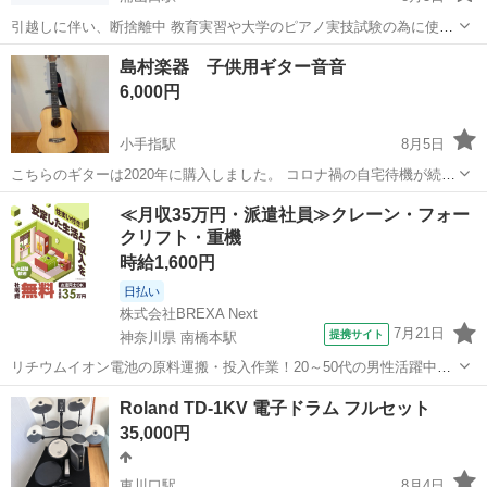
引越しに伴い、断捨離中 教育実習や大学のピアノ実技試験の為に使っ
ていました。
埼玉
秩父市
浦山口駅
楽器
アップライトピアノ
島村楽器 子供用ギター音音
6,000円
小手指駅
8月5日
こちらのギターは2020年に購入しました。 コロナ禍の自宅待機が続く
中、小学生だった娘の為に購入しましたが、使用したのは最初だけで
埼玉
所沢市
小手指駅
弦楽器、ギター
≪月収35万円・派遣社員≫クレーン・フォー
興味が無かったのかその後は全く使用せずに保管していました。ソフ
クリフト・重機
トケースに入れて保管していたので...
時給1,600円
日払い
株式会社BREXA Next
7月21日
提携サイト
神奈川県 南橋本駅
リチウムイオン電池の原料運搬・投入作業！20～50代の男性活躍中★
ワンルーム寮完備！赴任旅費会社負担！年間休日130日★フォークリフ
神奈川
相模原市
南橋本駅
その他
Roland TD-1KV 電子ドラム フルセット
ト免許お持ちの方、活躍中！就業先食堂利用可★《神奈川県相模原
35,000円
市》 人気の工場のお仕事 ◇電...
東川口駅
8月4日