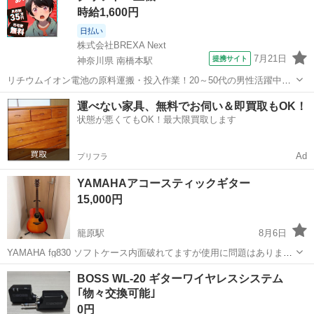
時給1,600円
日払い
株式会社BREXA Next
7月21日
提携サイト
神奈川県 南橋本駅
リチウムイオン電池の原料運搬・投入作業！20～50代の男性活躍中★
ワンルーム寮完備！赴任旅費会社負担！年間休日130日★フォークリフ
神奈川
相模原市
南橋本駅
その他
運べない家具、無料でお伺い＆即買取もOK！
ト免許お持ちの方、活躍中！就業先食堂利用可★《神奈川県相模原
状態が悪くてもOK！最大限買取します
市》 人気の工場のお仕事 ◇電...
Ad
プリフラ
YAMAHAアコースティックギター
15,000円
籠原駅
8月6日
YAMAHA fg830 ソフトケース内面破れてますが使用に問題はありませ
ん ギター本体はほぼ使っていなく、多少の傷、汚れはありますが、演
埼玉
深谷市
籠原駅
弦楽器、ギター
BOSS WL-20 ギターワイヤレスシステム
奏に影響はありません、凹み、割れもありません
｢物々交換可能｣
0円