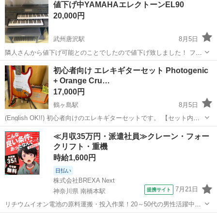
値下げ中YAMAHAエレクトーンEL90
20,000円
武州唐沢駅
8月5日
隣人さんから値下げ可能とのことでしたので値下げ致しました！ フロ
ッピー💾も読み込み聴率済だそうです。 隣人さんの代行で出品致しま
埼玉
入間郡
武州唐沢駅
鍵盤楽器、ピアノ
初心者向け エレキギターセット Photogenic
す 自身エレクトーンのことはよくわかりませんが購入同時120万した
+ Orange Cru…
とのことです。 断捨離のため...
17,000円
鶴ヶ島駅
8月5日
(English OK!!) 初心者向けのエレキギターセットです。 【セット内
容】 ・Photogenic エレキギター ・Orange Crush 12L ギターアンプ ・
埼玉
鶴ヶ島市
鶴ヶ島駅
弦楽器、ギター
Photogenic
≪月収35万円・派遣社員≫クレーン・フォー
ギターストラップ ・シールドケ...
クリフト・重機
時給1,600円
日払い
株式会社BREXA Next
7月21日
提携サイト
神奈川県 南橋本駅
リチウムイオン電池の原料運搬・投入作業！20～50代の男性活躍中★
ワンルーム寮完備！赴任旅費会社負担！年間休日130日★フォークリフ