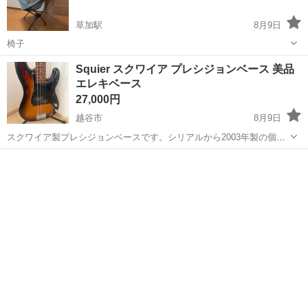
草加駅
8月9日
椅子
埼玉
草加市
草加駅
鍵盤楽器、ピアノ
Squier スクワイア プレシジョンベース 美品
エレキベース
27,000円
越谷市
8月9日
スクワイア製プレシジョンベースです。シリアルから2003年製の個体
かと思われます。 少し前まで販売されていたビンテージモディファイ
埼玉
越谷市
弦楽器、ギター
に相当するベースです。 アフィニティシリーズとは違い金ロゴのスク
ワイアです。 写真からもわかる...