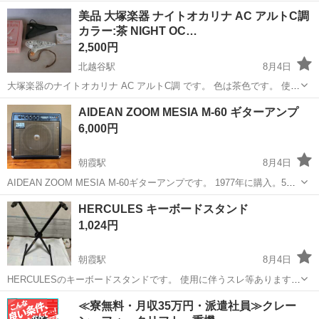
ただくとジモティー限定価格（掲載価格の10%OFF）でご購入が可能
埼玉
幸手市
アンプ
サカイ
美品 大塚楽器 ナイトオカリナ AC アルトC調
です。 必ずご精算前にスタッフまでお伝えくださいませ。 ---------------
カラー:茶 NIGHT OC…
-...
2,500円
北越谷駅
8月4日
大塚楽器のナイトオカリナ AC アルトC調 です。 色は茶色です。 使用
感は無くキレイです。 箱、説明書、ケースが付属します。 ※画像を良
埼玉
越谷市
北越谷駅
管楽器、笛、ハーモニカ
AIDEAN ZOOM MESIA M-60 ギターアンプ
くご覧ください。 ※誠に勝手ながら、迅速にお取引が出来る方にお譲
オカリナ
6,000円
りしたい...
朝霞駅
8月4日
AIDEAN ZOOM MESIA M-60ギターアンプです。 1977年に購入。5年
ほど自宅にて使用。その後倉庫にて保管してました。 経年による錆や
埼玉
朝霞市
朝霞駅
アンプ
ギターアンプ
HERCULES キーボードスタンド
汚れ等あります。 通電と簡単な音出しはできましたが、素人検品です
1,024円
ので...
朝霞駅
8月4日
HERCULESのキーボードスタンドです。 使用に伴うスレ等あります。
高さは５段階に調節可能です。 それぞれの高さ(cm)-幅(cm)は以下で
埼玉
朝霞市
朝霞駅
鍵盤楽器、ピアノ
キーボード
≪寮無料・月収35万円・派遣社員≫クレー
す。 1:53-85 2:69-75 3:82-62 4:92-4...