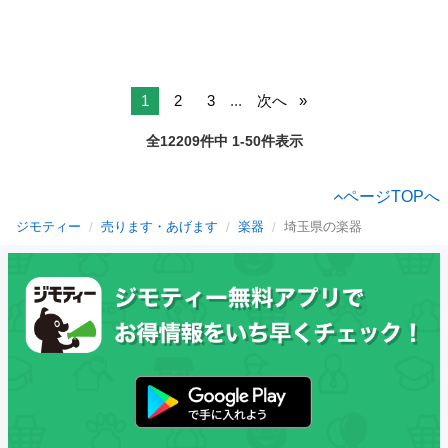
1
2
3
...
次へ
全12209件中 1-50件表示
ページTOPへ
ジモティー
売ります・あげます
楽器
埼玉県の楽器