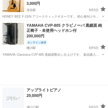
3,000円
深谷駅
8月5日
HONEY BEE F-15/N アコースティックギターです。 初心者向けモデ
ルです。昔購入しましたが、ほとんど弾かず保管していました。 ソフ
埼玉
深谷市
深谷駅
弦楽器、ギター
YAMAHA CVP-805 クラビノーバ 黒鏡面 純
トケース・ストラップ付きです。 弦は購入当時のままですので、必要
正椅子・未使用ヘッドホン付
に応じて交換してく...
200,000円
オンライン決済
桶川駅
8月5日
YAMAHA Clavinova CVP-805 黒鏡面艶出し仕上げです。 新品購入か
ら約1年少々。現在まで問題なく使用しており、故障や不具合による出
埼玉
桶川市
桶川駅
電子楽器
品ではありません。引っ越し先が賃貸となり、設置スペースや搬入経
路の確保が...
アップライトピアノ
20,000円
浦山口駅
8月5日