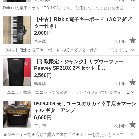
Rolandの電子ドラム「TD-1KV」です。 使用しなくなったため出品し
ます。 動作確認済みで、問題なく演奏できます。 【セット内容】 ・
埼玉
川口市
東川口駅
電子楽器
【中古】Rizkiz 電子キーボード（ACアダプ
Roland TD-1KV 本体 ・Rolandスピーカー ・ド...
ター付き）
2,000円
八潮駅
8月4日
【中古】Rizkiz 電子キーボード（ACアダプター付き） ・ブランド：
Rizkiz（リズキズ） ・状態：目立った傷や汚れなし（全鍵盤・動作確
埼玉
八潮市
八潮駅
鍵盤楽器、ピアノ
ACアダプター
【引取限定・ジャンク】サブウーファー
認済み） ・付属品：本体、ACアダプター 350種類の音色やリズム...
Peavey SP218X 2本セット【…
2,560円
鶴瀬駅
8月4日
・ユニット故障（ユニット交換必須） ・パーツは揃っていますが、バ
ラけています。 ・保証なしのジャンク品となります。 ご自身で修理で
埼玉
富士見市
鶴瀬駅
エフェクター、PA機器
Peavey
0506-006 ★リユースのサカイ幸手店★マーシ
きる方向けの出品となります。 車1台分の駐車スペースがありますの
ャル ギターアンプ
で、お車での引取をオススメし...
6,600円
幸手市
8月4日
★ジモティー割★店頭ご購入の際に「ジモティーを見た」と言ってい