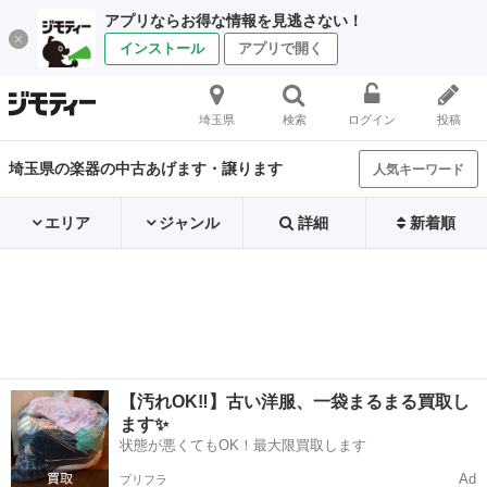
アプリならお得な情報を見逃さない！
インストール
アプリで開く
埼玉県
検索
ログイン
投稿
埼玉県の楽器の中古あげます・譲ります
人気キーワード
エリア
ジャンル
詳細
新着順
【汚れOK‼️】古い洋服、一袋まるまる買取し
ます✨
状態が悪くてもOK！最大限買取します
Ad
プリフラ