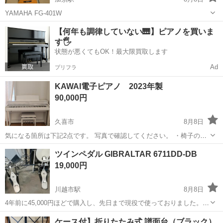
YAMAHA FG-401W
埼玉
加須市
加須駅
弦楽器、ギター
【何年も調律していない🎹】ピアノを買いま
す🖐️
状態が悪くてもOK！最大限買取します
Ad
プリフラ
KAWAI電子ピアノ 2023年製
90,000円
久喜市
8月8日
気になる箇所は下記2点です。 写真で確認してください。 ・椅子の若
干の汚れ ・楽譜置きの角 引き取りに来れれる方限定てす。 よろしく
埼玉
久喜市
鍵盤楽器、ピアノ
ツインペダル GIBRALTAR 6711DD-DB
お願いします。
19,000円
川越市駅
8月8日
4年前に45,000円ほどで購入し、先日まで現役で使っておりました。
新しいペダルを購入したので、出品いたします。 ケースなし、チュー
埼玉
川越市
川越市駅
打楽器、ドラム
ツインペダル
ケース付】折りたたみ式 譜面台（ブラック）
ニングキーありです。