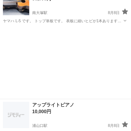
南大塚駅
8月8日
ヤマハ L-5 です。 トップ単板です。 表板に細いヒビが1本あります。
見た目ではほとんど分からない程度で、 音も普通に鳴りますので問題
埼玉
川越市
南大塚駅
弦楽器、ギター
ありません。 あとは使っている分の小キズなどあります。 ハードケー
ス付きです。
アップライトピアノ
10,000円
浦山口駅
8月8日