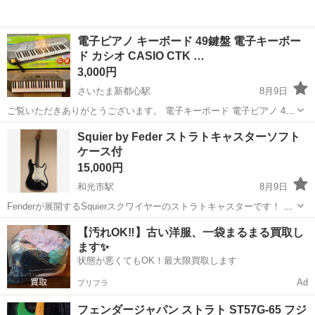
電子ピアノ キーボード 49鍵盤 電子キーボー
ド カシオ CASIO CTK …
3,000円
さいたま新都心駅
8月9日
ご覧いただきありがとうございます。 電子キーボード 電子ピアノ 49
鍵 内蔵スピーカー CASIO CTK-230キーボード LCDディスプレイ搭載
埼玉
さいたま市
さいたま新都心駅
鍵盤楽器、ピアノ
Squier by Feder ストラトキャスターソフト
稼働品 動作確認済み になります。 この度、88鍵のキーボードに買い
ケース付
替...
15,000円
和光市駅
8月9日
Fenderが展開するSquierスクワイヤーのストラトキャスターです！ ネ
ック：ストレート（曲がってません。） フレット：9割ほど。12フレ
埼玉
和光市
和光市駅
弦楽器、ギター
Squier
【汚れOK‼️】古い洋服、一袋まるまる買取し
ット残り1.2mm トラスロッド：余裕あり 電装系：異常なし。問題なく
ます✨
音が...
状態が悪くてもOK！最大限買取します
Ad
プリフラ
フェンダージャパン ストラト ST57G-65 フジ