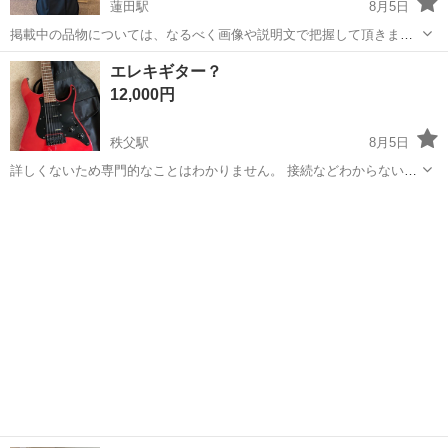
蓮田駅
8月5日
掲載中の品物については、なるべく画像や説明文で把握して頂きま
す。別途質問がある場合、現地におりませんがなるべく早く回答を心
埼玉
蓮田市
蓮田駅
弦楽器、ギター
エレキギター？
掛けます。 掲載物の緊急度【至急！助けて！】 引渡し場所【埼玉県蓮
12,000円
田市蓮田】 以下共用説明文になり...
秩父駅
8月5日
詳しくないため専門的なことはわかりません。 接続などわからないの
で動作確認していません。
埼玉
秩父市
秩父駅
弦楽器、ギター
エレキギター