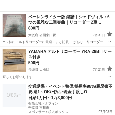
ベーレンライター版 楽譜｜シェドヴィル：6
つの風雅な二重奏曲｜リコーダー 2重…
800円
大阪府 公園東口駅
7月31日
rs（特にアルト
リコーダー
に最適）」と記載… があり、
リコーダー
愛
好家の方には特… 旋律楽器（アルト
リコーダー
、フルート、バイ…
大阪
吹田市
公園東口駅
楽譜、音楽書
リコーダー
YAMAHA アルトリコーダー YRA-28BIII ケー
ス付き
500円
長崎県 大橋駅
7月31日
宜しくお願いします
長崎
長崎市
大橋駅
模型、プラモデル
リコーダー
交通誘導・イベント警備/採用率98%/履歴書不
要/週1～OK/日払い現金手渡しO…
日給1万円～1万3,000円
有限会社ドルフィン
千葉県 市川市
スポンサー：求人ボックス
07月03日