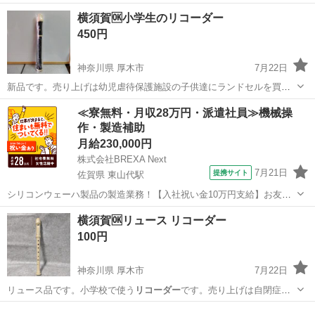
ル…
大阪
吹田市
公園東口駅
教則本
リコーダー
横須賀🆗小学生のリコーダー
450円
神奈川県 厚木市
7月22日
新品です。売り上げは幼児虐待保護施設の子供達にランドセルを買い
ます。
神奈川
厚木市
その他
リコーダー
≪寮無料・月収28万円・派遣社員≫機械操
作・製造補助
月給230,000円
株式会社BREXA Next
7月21日
提携サイト
佐賀県 東山代駅
シリコンウェーハ製品の製造業務！【入社祝い金10万円支給】お友達
やカップルとの応募OK◎年間休日129日＆休出なしでプライベート充
佐賀
伊万里市
東山代駅
その他
横須賀🆗リュース リコーダー
実♪業務はクリーンルームで快適作業◎自社正社員登用制度あり★1食
100円
300円～の格安食堂あり！《佐...
神奈川県 厚木市
7月22日
リュース品です。小学校で使う
リコーダー
です。売り上げは自閉症児
の育成支援で…
神奈川
厚木市
その他
リコーダー