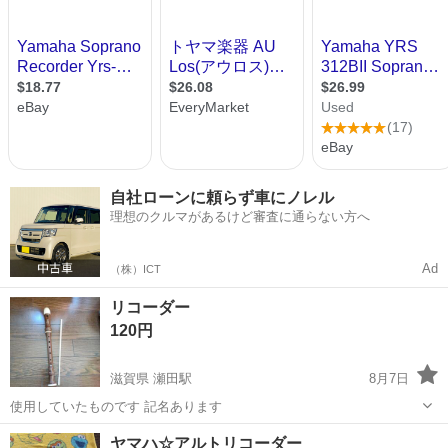
自社ローンに頼らず車にノレル
理想のクルマがあるけど審査に通らない方へ
Ad
（株）ICT
リコーダー
120円
滋賀県 瀬田駅
8月7日
使用していたものです 記名あります
滋賀
草津市
瀬田駅
管楽器、笛、ハーモニカ
ヤマハ☆アルトリコーダー