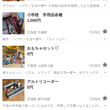
アウロス ソプラノ
リコーダー
小学校の在学中使用しており使用感
あ…
熊本
熊本市
西里駅
管楽器、笛、ハーモニカ
小学校 学用品各種
1,000円
北海道 大麻駅
7月26日
角巾 ・ソプラノ
リコーダー
・アルトリコー…
北海道
江別市
大麻駅
その他
絵の具
おもちゃセット♡
0円
千葉県 上総村上駅
7月26日
者さんセット、パズル、トランプ、新品
リコーダー
、ボウリングゲー
ム、コマ、丸バツゲー…
千葉
市原市
上総村上駅
おもちゃ
アルトリコーダー
0円
茨城県 新守谷駅
7月26日
子供が中学校で使っていたものです。卒業して不要になりましたの