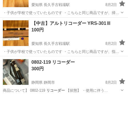
愛知県 長久手古戦場駅
8月2日
・子供が学校で使っていたものです ・こちらと同じ商品ですが、掃除
棒・グリス・指掛け・運指表はありません
愛知
日進市
長久手古戦場駅
楽器
【中古】アルトリコーダー YRS-301Ⅲ
https://item.rakuten.co.jp/merry-net/yrs37iii/ ・本体は、食...
100円
愛知県 長久手古戦場駅
8月2日
・子供が学校で使っていたものです ・こちらと同じ商品ですが、指掛
けはありません
愛知
日進市
長久手古戦場駅
管楽器、笛、ハーモニカ
0802-119 リコーダー
https://www.amazon.co.jp/%E3%83%A4%E3%83%9E%E3%83%8F-
YRS
300円
YAMAHA-ABS%E6%A...
静岡県 静岡市
8月2日
商品について】 0802-119
リコーダー
【状態】 ・使用に伴う…
静岡
静岡市
管楽器、笛、ハーモニカ
リコーダー