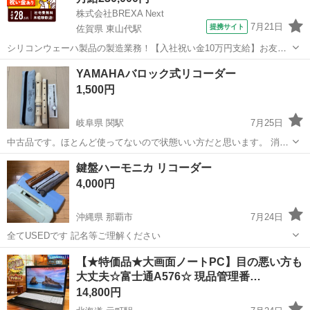
株式会社BREXA Next
7月21日
提携サイト
佐賀県 東山代駅
シリコンウェーハ製品の製造業務！【入社祝い金10万円支給】お友達
やカップルとの応募OK◎年間休日129日＆休出なしでプライベート充
佐賀
伊万里市
東山代駅
その他
YAMAHAバロック式リコーダー
実♪業務はクリーンルームで快適作業◎自社正社員登用制度あり★1食
1,500円
300円～の格安食堂あり！《佐...
岐阜県 関駅
7月25日
中古品です。ほとんど使ってないので状態いい方だと思います。 消毒
してからお引き渡しします。 取り扱い説明書付
岐阜
関市
関駅
管楽器、笛、ハーモニカ
鍵盤ハーモニカ リコーダー
4,000円
沖縄県 那覇市
7月24日
全てUSEDです 記名等ご理解ください
沖縄
那覇市
管楽器、笛、ハーモニカ
【★特価品★大画面ノートPC】目の悪い方も
大丈夫☆富士通A576☆ 現品管理番…
14,800円