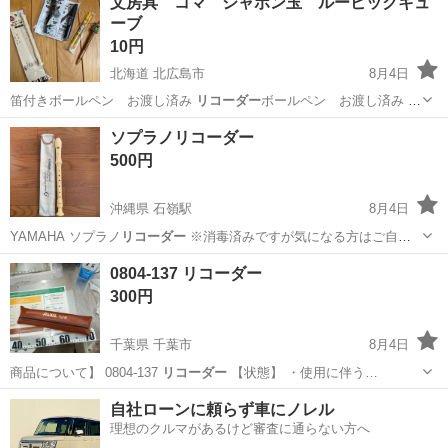
文房具 コマ シャボン玉 ルービックキュ
ーブ
10円
北海道 北広島市
8月4日
笛付きボールペン お渡し済み
リコーダー
ボールペン お渡し済み ボ
ールペン …
北海道
北広島市
その他
ルービックキューブ
ソプラノリコーダー
500円
沖縄県 石嶺駅
8月4日
YAMAHA ソプラノ
リコーダー
※消毒済みですが気になる方はご自
身…
沖縄
那覇市
石嶺駅
管楽器、笛、ハーモニカ
ソプラノ
0804-137 リコーダー
300円
千葉県 千葉市
8月4日
商品について】 0804-137
リコーダー
【状態】 ・使用に伴う…
千葉
千葉市
管楽器、笛、ハーモニカ
自社ローンに頼らず車にノレル
理想のクルマがあるけど審査に通らない方へ