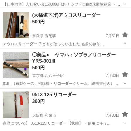
【仕事内容】入社祝い金150,000円あり シフト自由&未経験歓迎
・直
行直帰OK ・一部車・自転車・バイク通勤OK ・週1～OK ・日払い・
アルバイト・パート
(大幅値下げ)アウロスリコーダー
週払いOK、現金手渡しも可能です! <仕事内容> 建築・土木工事現場
500円
で...
奈良県 香芝駅
7月31日
アウロス
リコーダー
子どもが使っていました 名前の刻印…
奈良
香芝市
香芝駅
その他
セブンイレブン
◯美品● ヤマハ：ソプラノリコーダー
YRS-301III
500円
東京都 西八王子駅
7月30日
01III （布製ケース、掃除棒・
リコーダー
クリーム、説明書付き）
https…
東京
八王子市
西八王子駅
管楽器、笛、ハーモニカ
0513-125 リコーダー
YRS
300円
大阪府 和泉市
7月30日
商品について】 0513-125
リコーダー
【状態】 ・使用に伴う…