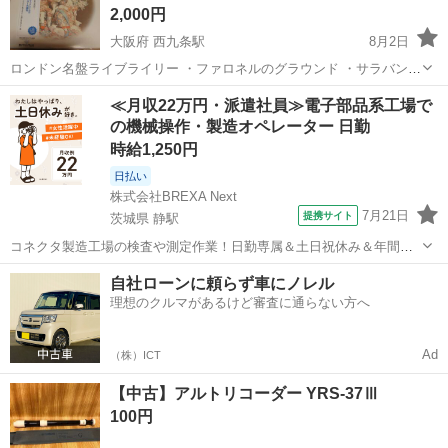
2,000円
大阪府 西九条駅
8月2日
ロンドン名盤ライブライリー ・ファロネルのグラウンド ・サラバン
ド、ガヴォットそしてロンドー風メヌエット ・6羽の鳥の鳴き声 ・ソ
大阪
大阪市
西九条駅
その他
リコーダー
≪月収22万円・派遣社員≫電子部品系工場で
ナタ ニ短調 ・スコットランド風ユーモアにもとずくグラウンド ・ソ
の機械操作・製造オペレーター 日勤
ナタ ト長調 ...
時給1,250円
日払い
株式会社BREXA Next
7月21日
提携サイト
茨城県 静駅
コネクタ製造工場の検査や測定作業！日勤専属＆土日祝休み＆年間休
日128日★クリーンルーム内作業★マイカー通勤OK＆無料駐車場あり
茨城
常陸大宮市
静駅
その他
自社ローンに頼らず車にノレル
★就業先食堂利用可！日払い制度あり！《茨城県常陸大宮市》 人気の
理想のクルマがあるけど審査に通らない方へ
工場のお仕事 ◇コネクタ製造工...
Ad
（株）ICT
【中古】アルトリコーダー YRS-37Ⅲ
100円