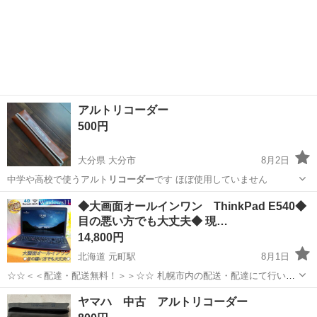
アルトリコーダー
500円
大分県 大分市
8月2日
中学や高校で使うアルト
リコーダー
です ほぼ使用していません
大分
大分市
管楽器、笛、ハーモニカ
◆大画面オールインワン ThinkPad E540◆
目の悪い方でも大丈夫◆ 現…
14,800円
北海道 元町駅
8月1日
☆☆＜＜配達・配送無料！＞＞☆☆ 札幌市内の配送・配達にて行いま
す また、札幌市内の方に限り BDレコーダー・PCの設置をお手伝いで
北海道
札幌市
元町駅
ノートパソコン
ThinkPad
ヤマハ 中古 アルトリコーダー
きます ※お問い合わせ時に必ずコメントお願いいたします ★購入後の