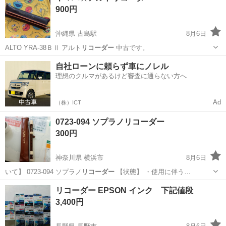
リコーダー
900円
沖縄県 古島駅
8月6日
ALTO YRA-38ＢⅡ アルト
リコーダー
中古です。
沖縄
那覇市
古島駅
管楽器、笛、ハーモニカ
自社ローンに頼らず車にノレル
理想のクルマがあるけど審査に通らない方へ
リコーダー
Ad
（株）ICT
0723-094 ソプラノリコーダー
300円
神奈川県 横浜市
8月6日
いて】 0723-094 ソプラノ
リコーダー
【状態】 ・使用に伴う…
神奈川
横浜市
管楽器、笛、ハーモニカ
ソプラノ
リコーダー EPSON インク 下記値段
3,400円