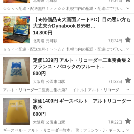
北海道 元町駅
7月24日
☆☆＜＜配達・配送無料！＞＞☆☆ 札幌市内の配送・配達にて行いま
す また、札幌市内の方に限り BDレコーダー・PCの設置をお手伝いで
北海道
札幌市
元町駅
ノートパソコン
バッテリー
【★特価品★大画面ノートPC】目の悪い方も
きます ※お問い合わせ時に必ずコメントお願いいたします ★購入後の
大丈夫☆Dynabook B55/B…
サポート...
14,800円
北海道 元町駅
7月24日
☆☆＜＜配達・配送無料！＞＞☆☆ 札幌市内の配送・配達にて行いま
す また、札幌市内の方に限り BDレコーダー・PCの設置をお手伝いで
北海道
札幌市
元町駅
ノートパソコン
製造番号
定価1339円 アルト・リコーダー二重奏曲集 2
きます ※お問い合わせ時に必ずコメントお願いいたします ★購入後の
フランス・バロックのフルート…
サポート...
800円
大阪府 公園東口駅
7月22日
アルト・
リコーダー
二重奏曲集の第2… イトル】アルト・
リコーダー
二重奏曲集 2 … ます。 アルト・
リコーダー
二重奏曲集 …
大阪
吹田市
公園東口駅
楽譜、音楽書
リコーダー
定価1400円 ギースベルト アルトリコーダー
教本
800円
大阪府 公園東口駅
7月22日
ギースベルト アルト・
リコーダー
教本」 著：フランツ・J・ギースベ