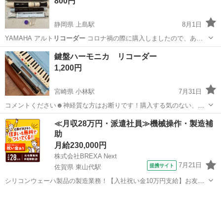
800円
サポート...
静岡県 上島駅
8月1日
YAMAHA アルト
リコーダー
コロナ禍の際に購入しましたので、あ…
静岡
浜松市
上島駅
管楽器、笛、ハーモニカ
鍵盤ハーモニカ リコーダー
1,200円
宮崎県 小林駅
7月31日
コメントください☻神経質な方はお断りです！購入する気のない、お
気に入り👍はおやめください。
宮崎
小林市
小林駅
鍵盤楽器、ピアノ
リコーダー
≪月収28万円・派遣社員≫機械操作・製造補
助
月給230,000円
株式会社BREXA Next
7月21日
提携サイト
佐賀県 東山代駅
シリコンウェーハ製品の製造業務！【入社祝い金10万円支給】お友達
やカップルとの応募OK◎年間休日129日＆休出なしでプライベート充
佐賀
伊万里市
東山代駅
その他
実♪業務はクリーンルームで快適作業◎自社正社員登用制度あり★1食
300円～の格安食堂あり！《佐...