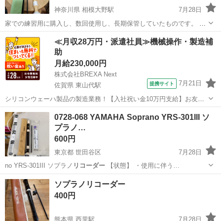
神奈川県 相模大野駅
7月28日
家での練習用に購入し、数回使用し、長期保管していたものです。 袋
に汚れがあります。 気にされない方にお願いします。
神奈川
相模原市
相模大野駅
管楽器、笛、ハーモニカ
≪月収28万円・派遣社員≫機械操作・製造補
助
月給230,000円
株式会社BREXA Next
7月21日
提携サイト
佐賀県 東山代駅
シリコンウェーハ製品の製造業務！【入社祝い金10万円支給】お友達
やカップルとの応募OK◎年間休日129日＆休出なしでプライベート充
佐賀
伊万里市
東山代駅
その他
0728-068 YAMAHA Soprano YRS-301III ソ
実♪業務はクリーンルームで快適作業◎自社正社員登用制度あり★1食
プラノ…
300円～の格安食堂あり！《佐...
600円
東京都 世田谷区
7月28日
no YRS-301III ソプラノ
リコーダー
【状態】 ・使用に伴う…
東京
世田谷区
管楽器、笛、ハーモニカ
YRS
ソプラノリコーダー
400円
熊本県 西里駅
7月28日