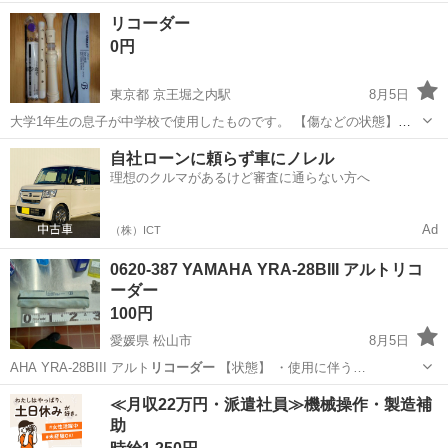
キS-22)、カス…
青森
八戸市
八戸駅
その他
予備
リコーダー
0円
東京都 京王堀之内駅
8月5日
大学1年生の息子が中学校で使用したものです。 【傷などの状態】と
くに目立った傷はありません。 【アピールポイント】状態はいいので
東京
八王子市
京王堀之内駅
管楽器、笛、ハーモニカ
自社ローンに頼らず車にノレル
まだまだ使えます！ 【希望取引場所】京王堀之内駅周辺、多摩市唐木
理想のクルマがあるけど審査に通らない方へ
リコーダー
田駅周辺 上記の条件に合...
Ad
（株）ICT
0620-387 YAMAHA YRA-28BIII アルトリコ
ーダー
100円
愛媛県 松山市
8月5日
AHA YRA-28BIII アルト
リコーダー
【状態】 ・使用に伴う…
愛媛
松山市
管楽器、笛、ハーモニカ
現地
≪月収22万円・派遣社員≫機械操作・製造補
助