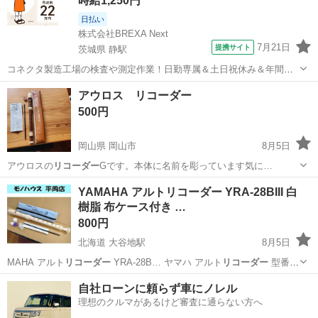
時給1,250円
日払い
株式会社BREXA Next
7月21日
提携サイト
茨城県 静駅
コネクタ製造工場の検査や測定作業！日勤専属＆土日祝休み＆年間休
日128日★クリーンルーム内作業★マイカー通勤OK＆無料駐車場あり
茨城
常陸大宮市
静駅
その他
アウロス リコーダー
★就業先食堂利用可！日払い制度あり！《茨城県常陸大宮市》 人気の
500円
工場のお仕事 ◇コネクタ製造工...
岡山県 岡山市
8月5日
アウロスの
リコーダー
Gです。本体に名前を彫っています気に…
岡山
岡山市
管楽器、笛、ハーモニカ
アウロス
YAMAHA アルトリコーダー YRA-28BIII 白
樹脂 布ケース付き …
800円
北海道 大谷地駅
8月5日
MAHA アルト
リコーダー
YRA-28B… ヤマハ アルト
リコーダー
型番：
Y…
北海道
札幌市
大谷地駅
管楽器、笛、ハーモニカ
自社ローンに頼らず車にノレル
理想のクルマがあるけど審査に通らない方へ
リコーダー