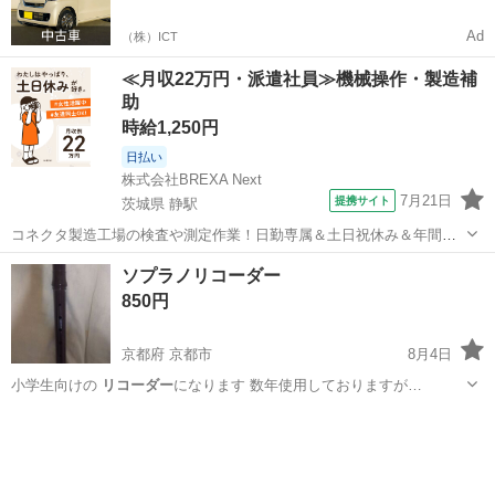
Ad
（株）ICT
≪月収22万円・派遣社員≫機械操作・製造補
助
時給1,250円
日払い
株式会社BREXA Next
7月21日
提携サイト
茨城県 静駅
コネクタ製造工場の検査や測定作業！日勤専属＆土日祝休み＆年間休
日128日★クリーンルーム内作業★マイカー通勤OK＆無料駐車場あり
茨城
常陸大宮市
静駅
その他
ソプラノリコーダー
★就業先食堂利用可！日払い制度あり！《茨城県常陸大宮市》 人気の
850円
工場のお仕事 ◇コネクタ製造工...
京都府 京都市
8月4日
小学生向けの
リコーダー
になります 数年使用しておりますが…
京都
京都市
管楽器、笛、ハーモニカ