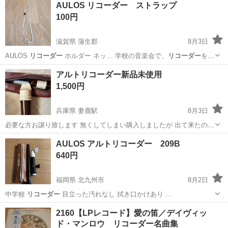
東京
品川区
大井町駅
管楽器、笛、ハーモニカ
AULOS リコーダー ストラップ
部分はお渡しする際に隠します。 半年のみの利用で、音楽の授業で数
100円
回使用したのみですので美品かと...
滋賀県 蒲生郡
8月3日
AULOS
リコーダー
ホルダー ネッ… 学校の音楽会で、
リコーダー
を首
からぶら下げ…
滋賀
蒲生郡
アクセサリー
アルトリコーダー新品未使用
1,500円
兵庫県 妻鹿駅
8月3日
必要な方お譲り致します 無くしてしまい購入しましたが 出て来たので
使わないままです
兵庫
姫路市
妻鹿駅
その他
リコーダー
AULOS アルトリコーダー 209B
640円
福岡県 北九州市
8月2日
中学校
リコーダー
目立った汚れなし 拭き口かけあり …
福岡
北九州市
管楽器、笛、ハーモニカ
AULOS
2160【LPレコード】愛の笛／デイヴィッ
ド・マンロウ リコーダー名曲集