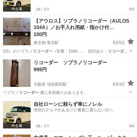
Ad
（株）ICT
【アウロス】ソプラノリコーダー（AULOS
104A）／お手入れ用紙・指かけ付…
100円
東京都 東京駅
8月5日
OS）のソプラノ
リコーダー
（型番：104A… 。 ​刻印あり：
リコーダー
本体の裏面に名前…
東京
渋谷区
東京駅
管楽器、笛、ハーモニカ
リコーダー ソプラノリコーダー
999円
大阪府 鴻池新田駅
8月4日
ソプラノ
リコーダー
裏に名前掘りがあります。
大阪
東大阪市
鴻池新田駅
管楽器、笛、ハーモニカ
自社ローンに頼らず車にノレル
理想のクルマがあるけど審査に通らない方へ
リコーダー
Ad
（株）ICT