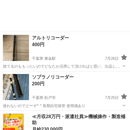
で、どなたかいりませんか？ よろしくお願いします。
茨城
守谷市
新守谷駅
その他
アルトリコーダー
400円
千葉県 東金駅
7月26日
捨てるのももったいのでどなたか活用して頂ければと思い、出品しま
す。 除菌も出来る食器用洗剤を薄めて、つけ置き洗いしました。 ま
千葉
東金市
東金駅
アクセサリー
リコーダー
ソプラノリコーダー
た、他にも出品しているのでご覧下さい。
200円
千葉県 松戸市
7月25日
使わないのでどーぞ^ ^ 長期自宅保管 使用感あり
千葉
松戸市
管楽器、笛、ハーモニカ
≪月収28万円・派遣社員≫機械操作・製造補
助
ソプラノリコーダー
月給230,000円