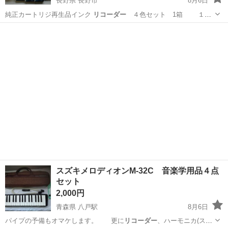
長野県 長野市
8月6日
純正カートリジ再生品インク
リコーダー
４色セット 1箱 １
箱 約 …
長野
長野市
プリンター
リコーダー
スズキメロディオンM-32C 音楽学用品４点
セット
2,000円
青森県 八戸駅
8月6日
パイプの予備もオマケします。 更に
リコーダー
、ハーモニカ(スズ