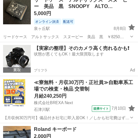
プターが付属します。目立った傷や汚れはなく、きれいな状態です。
ー 美品 黒 SNOOPY ALTO…
【ブランド】YAMAHA...
5,000円
オンライン決済
配送可
泉ヶ丘駅
8月8日
リードケース アルトサックス スヌーピー 美品 黒 ￥8250
SNOOPY ALTO SAX BLACK （５枚収納可能 付属品無し） メーカ
大阪
堺市
泉ヶ丘駅
管楽器、笛、ハーモニカ
【実家の整理】そのカメラ高く売れるかも❗️
ー希望小売価格（税込価格） ￥8250 品番：(黒)SAS...
状態が悪くてもOK！最大限買取します
Ad
プリフラ
≪寮無料・月収30万円・正社員≫自動車系工
場での検査・検品 交替制
月給240,250円
株式会社BREXA Next
7月10日
提携サイト
石津川駅
【月収例30万円可】備品付き社宅に即入居OK！／しかも社宅費はずっ
と無料♪／トラクタ本体の製造／資格経験不問★異業種からの転職活躍
大阪
堺市
石津川駅
その他
Roland キーボード
中！／赴任旅費会社負担／工場まで無料送迎あり◎《大阪府堺市》 人
2,000円
気の工場のお仕事 ◇トラクタ...