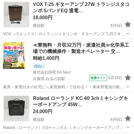
大阪
羽曳野市
藤井寺駅
エフェクター、PA機器
VOX T-25 ギターアンプ 27W トランジスタコ
インチラック規格（幅約48cm対応） ・約12U ・キャスター付き ...
ンボ 5バンドEQ 通電…
18,000円
横堤駅
8月6日
VOX（ヴォックス）のトランジスタコンボ・ギターアンプ T-25です。
通電・音出しともに確認済みです。 【内容】 ・型番：T-25（トランジ
大阪
大阪市
横堤駅
アンプ
トランジスタ
≪寮無料・月収32万円・派遣社員≫化学系工
スタコンボアンプ） ・電源：100V 50/60Hz、出力27W ・コントロ...
場での機械操作・製造オペレーター 交…
時給1,400円
日払い
株式会社BREXA Next
6月19日
提携サイト
兵庫県 白浜の宮駅
家具・家電付きの社宅に＼家賃無料／で住める！｜車体用電池の製造
｜未経験から月収例32万円♪｜さらに【年間休日130日】！ 人気の工場
兵庫
姫路市
白浜の宮駅
その他
Roland ローランド KC-60 3chミキシングキ
のお仕事 ◇車体用電池の製造◇ 機械の操作、部品のセッティング、検
ーボードアンプ 45W…
査、清掃業務など。 ...
24,000円
横堤駅
8月6日
Roland（ローランド）の3チャンネル ミキシングキーボードアンプ
KC-60です。通電・音出しともに確認済みです。 【内容】 ・型番：