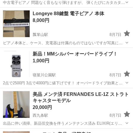
中古電子ピアノ 問題なく音もなり弾けますが、 弾くたびにカタカタと
音がなること そして少しピアノ本体が傾いていること 特に問題ないで
大阪
吹田市
南吹田駅
鍵盤楽器、ピアノ
電子ピアノ
Longeye 88鍵盤 電子ピアノ 本体
すが、ご了承いただける方限定で よろしくお願いします！ 椅子、補助
8,000円
ペダルはつきません 吹...
瓢箪山駅
8月7日
ピアノ本体と、ケース、充電器は付属のものではないですが写真にあ
るものをおつけします。 小傷や薄いペン跡ありますが、状態的には良
大阪
東大阪市
瓢箪山駅
鍵盤楽器、ピアノ
新品！MMシルバー オーバードライブ！
く問題なくお使いいただけます。 受け渡しは東大阪市上四条町でお願
1,000円
い致します。
寝屋川公園駅
8月7日
2点で2500円 3点で4000円に値下げです！ オーバードライブ効果とバ
イパスステータスを切り替えるための真のバイパスフットスイッチ。
大阪
寝屋川市
寝屋川公園駅
弦楽器、ギター
美品 メンテ済 FERNANDES LE-1Z ストラト
LEDライトで効果やバイパスの状態を示します。 フルメタルシェルと
キャスターモデル
エレキギター
コンパクトサイ...
20,000円
西九条駅
8月7日
出品に伴い清掃、新品弦交換を伴うメンテナンス済み ELIXIR(エリク
サー) Elixirエレキギター弦 OPTIWEB Super Light .009-.042 #19002
大阪
大阪市
西九条駅
弦楽器、ギター