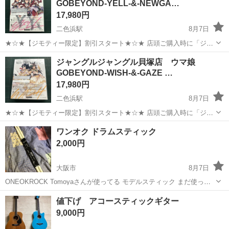
GOBEYOND-YELL-&-NEWGA…
南あわじ市》 人気の工場の...
17,980円
二色浜駅
8月7日
★☆★【ジモティー限定】割引スタート★☆★ 店頭ご購入時に「ジモ
ティーを見た」とお伝え頂くと 【店頭価格より 3%OFF！】にてご購
大阪
貝塚市
二色浜駅
その他
ジャングル
ジャングルジャングル貝塚店 ウマ娘
入出来ます！ 家具ならご自身でお持ち帰りの場合には なんとなんと！
GOBEYOND-WISH-&-GAZE …
【店頭価格より12%OFF...
17,980円
二色浜駅
8月7日
★☆★【ジモティー限定】割引スタート★☆★ 店頭ご購入時に「ジモ
ティーを見た」とお伝え頂くと 【店頭価格より 3%OFF！】にてご購
大阪
貝塚市
二色浜駅
その他
ジャングル
ワンオク ドラムスティック
入出来ます！ 家具ならご自身でお持ち帰りの場合には なんとなんと！
2,000円
【店頭価格より12%OFF...
大阪市
8月7日
ONEOKROCK Tomoyaさんが使ってる モデルスティック まだ使って
ません 未使用
大阪
大阪市
打楽器、ドラム
値下げ アコースティックギター
9,000円