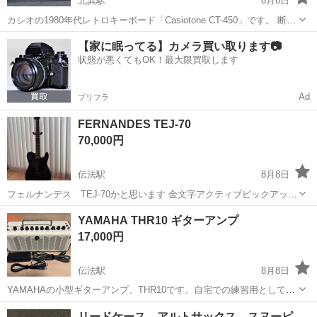
北巽駅
8月8日
カシオの1980年代レトロキーボード「Casiotone CT-450」です。 断捨
離のため出品いたします。 80年代ならではのPCMサンプリング音源
大阪
大阪市
北巽駅
鍵盤楽器、ピアノ
【家に眠ってる】カメラ買い取ります📷
（ドラム等）や、レトロで味のあるカシオトーンサウンドが魅力の一
状態が悪くてもOK！最大限買取します
台です。付...
Ad
プリフラ
FERNANDES TEJ-70
70,000円
伝法駅
8月8日
フェルナンデス TEJ-70かと思います 金文字アクティブピックアップ
G柄カーボン調カッティングシート 中古で購入したため、詳細不明で
大阪
大阪市
伝法駅
弦楽器、ギター
YAMAHA THR10 ギターアンプ
す 音出し確認済み 年代ものなりの傷はあります 機材整理のため、出
17,000円
品します 受け...
伝法駅
8月8日
YAMAHAの小型ギターアンプ、THR10です。自宅での練習用として非
常に人気のあるモデルです。動作確認済みで、付属品として電源アダ
大阪
大阪市
伝法駅
アンプ
リードケース アルトサックス スヌーピ