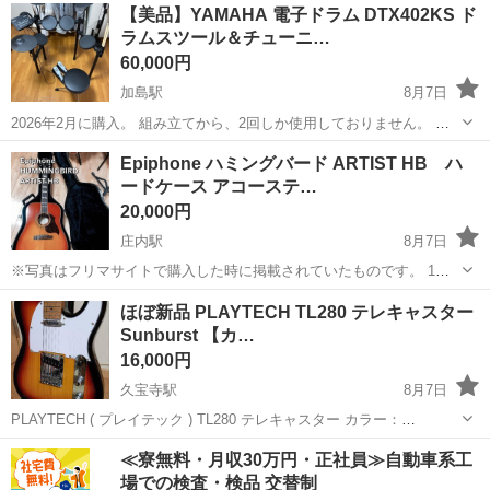
大阪
枚方市
その他
さだまさし
【美品】YAMAHA 電子ドラム DTX402KS ド
ください ・お値引きは出来かねますのでご了承願います ※中古品...
ラムスツール＆チューニ…
60,000円
加島駅
8月7日
2026年2月に購入。 組み立てから、2回しか使用しておりません。 取
りに来ていただける方を優先させていただきます。 よろしくお願いし
大阪
大阪市
加島駅
打楽器、ドラム
Epiphone ハミングバード ARTIST HB ハ
ます。
ードケース アコーステ…
20,000円
庄内駅
8月7日
※写真はフリマサイトで購入した時に掲載されていたものです。 1年
半前にフリマサイトで購入しました。あれから２〜3回は触っています
大阪
豊中市
庄内駅
弦楽器、ギター
ほぼ新品 PLAYTECH TL280 テレキャスター
が、それ以外はハードケースの中で保管していました。 弦の交換をオ
Sunburst 【カ…
ススメ致します。 即日対...
16,000円
久宝寺駅
8月7日
PLAYTECH ( プレイテック ) TL280 テレキャスター カラー：
Sunburst(サンバースト) カーボナイズド・メイプルネック *ギタースタ
大阪
八尾市
久宝寺駅
弦楽器、ギター
PLAYTECH
≪寮無料・月収30万円・正社員≫自動車系工
ンドは付属しません。 他にもギターの投稿しております。 新品購入
場での検査・検品 交替制
し、...