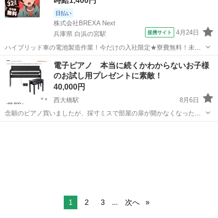
時給1,400円
日払い
株式会社BREXA Next
4月24日
提携サイト
兵庫県 白浜の宮駅
ハイブリッド車の電池製造作業！今だけの入社限定★寮費無料！未経
験活躍中★20～50代の男性活躍中！安定企業で長期で働きたい方オス
兵庫
姫路市
白浜の宮駅
その他
電子ピアノ 本当に続くかわからないお子様
スメ！年間休日130日！正社員登用制度あり！マイカー通勤OK！ワン
のお試し用プレゼントに素敵！
ルーム寮完備！《兵庫県姫路市》...
40,000円
西大橋駅
8月6日
念願のピアノ買いましたが、採寸ミスで部屋の扉が開かなくなった
為、もう他に設置場所がないので泣く泣く出品します。。 届いてから
大阪
大阪市
西大橋駅
楽器
電子ピアノ
2回ほど触っただけでほぼ新品、キズ等もありません！ 大事に使って
いただける方にお譲りしたいと思いま...
1
2
3
...
次へ