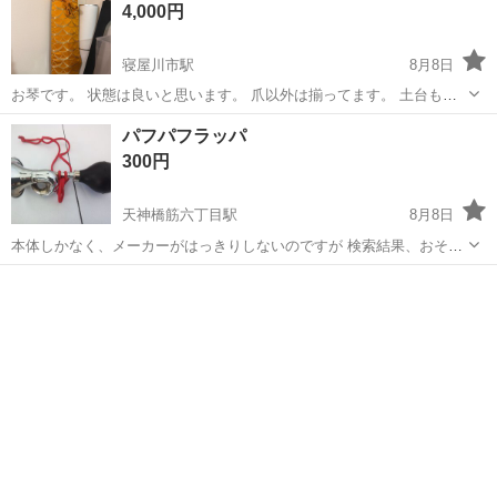
4,000円
寝屋川市駅
8月8日
お琴です。 状態は良いと思います。 爪以外は揃ってます。 土台も低
い方、高い方あります。 引き取りに来ていただける方お願いします。
大阪
寝屋川市
寝屋川市駅
弦楽器、ギター
パフパフラッパ
300円
天神橋筋六丁目駅
8月8日
本体しかなく、メーカーがはっきりしないのですが 検索結果、おそら
く KIKUTANI CH-91だと思います。 効果音を出したいときに使用して
大阪
大阪市
天神橋筋六丁目駅
その他
パフパフ
いました。 イベントなどで活躍するような楽器です。 天神橋筋六丁
目〜...