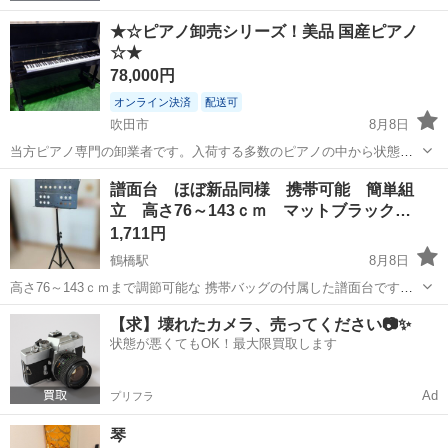
★☆ピアノ卸売シリーズ！美品 国産ピアノ
☆★
78,000円
オンライン決済
配送可
吹田市
8月8日
当方ピアノ専門の卸業者です。入荷する多数のピアノの中から状態が
良く美品なものや稀少品を厳選し、一般向けに直販にてご提供致しま
大阪
吹田市
鍵盤楽器、ピアノ
専門
譜面台 ほぼ新品同様 携帯可能 簡単組
す。 中古品ですのでごく細かなキズや補修跡等がある場合もございま
立 高さ76～143ｃｍ マットブラック…
すが、ご理解をお願い致します。新...
1,711円
鶴橋駅
8月8日
高さ76～143ｃｍまで調節可能な 携帯バッグの付属した譜面台です。
クリスマス会の合奏に一度だけ 使いました。 ほんの30分ほどの使用で
大阪
大阪市
鶴橋駅
アクセサリー
【求】壊れたカメラ、売ってください📷✨
したので とても綺麗な状態です。 机の上に置いても使え...
状態が悪くてもOK！最大限買取します
Ad
プリフラ
琴