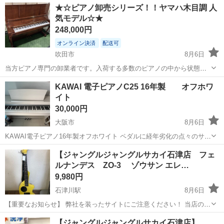
大阪
大阪市
横堤駅
アンプ
ローランド
★☆ピアノ卸売シリーズ！！ヤマハ木目調 人
KC-60（3-CHミキシングキーボードアンプ） ・電源：AC100V 50/6...
気モデル☆★
248,000円
オンライン決済
配送可
吹田市
8月6日
当方ピアノ専門の卸業者です。入荷する多数のピアノの中から状態が
良く美品なものや稀少品を厳選し、一般向けに直販にてご提供致しま
大阪
吹田市
鍵盤楽器、ピアノ
専門
KAWAI 電子ピアノC25 16年製 オフホワ
す。 中古品ですのでごく細かなキズや補修跡等がある場合もございま
イト
すが、ご理解をお願い致します。新...
30,000円
大阪市
8月6日
KAWAI電子ピアノ16年製オフホワイト ペダルに経年劣化の点々のサ
ビ、ペダル上ウッド部分に小さい傷あり。（写真5枚目）
大阪
大阪市
鍵盤楽器、ピアノ
【ジャングルジャングルサカイ石津店 フェ
ルナンデス ZO-3 ゾウサン エレ…
9,980円
石津川駅
8月6日
【重要なお知らせ】 弊社を装ったサイトにご注意ください！ 当店のジ
モティー出品情報・画像が、複数のサイトに転載されていることが確
大阪
堺市
石津川駅
弦楽器、ギター
エレキギター
【ジャングルジャングルサカイ石津店】