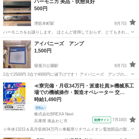
ハーモニカ 美品・状態良好
【国内正規品】 安心してご検討ください。...
500円
堺筋本町駅
8月7日
ハーモニカをお譲りします。 ほとんど使用しておらず、とてもきれい
な状態です。 目立った傷や汚れもなく、状態はとても良いです。 お車
大阪
大阪市
堺筋本町駅
管楽器、笛、ハーモニカ
アイバニーズ アンプ
または自転車でお越しの場合は、MJRタワーの裏側までお越しくださ
1,500円
い。比較的空...
寝屋川公園駅
8月7日
2点で2500円 3点で4000円に値下げです！ アイバニーズ アンプの出
品です！ ブーストボタンがあるのでオーバードライブエフェクターを
大阪
寝屋川市
寝屋川公園駅
弦楽器、ギター
≪寮完備・月収34万円・派遣社員≫機械系工
使ったような音にもできます！
場での機械操作・製造オペレーター 交…
アイバニーズ
時給1,490円
日払い
株式会社BREXA Next
7月10日
提携サイト
兵庫県 南あわじ市
☆年休132日＆高月収例34万円☆車載用リチウムイオン電池部品の製造
／4勤2休でオフも充実♪／家具・家電付き社宅あり＆前払いで生活支援
兵庫
南あわじ市
その他