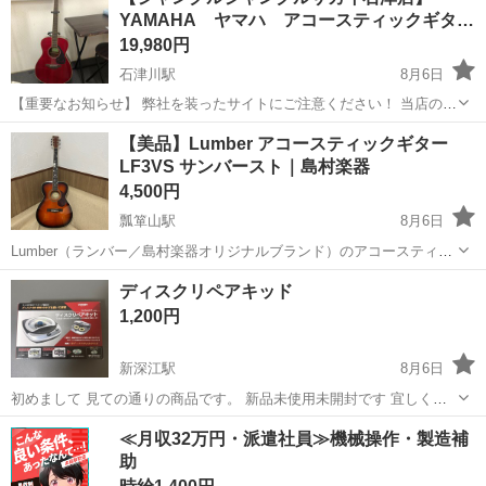
認されています。 これらのサイトは、当店とは一切関係がございませ
YAMAHA ヤマハ アコースティックギタ…
ん。 偽サイトでの注文や...
19,980円
石津川駅
8月6日
【重要なお知らせ】 弊社を装ったサイトにご注意ください！ 当店のジ
モティー出品情報・画像が、複数のサイトに転載されていることが確
大阪
堺市
石津川駅
弦楽器、ギター
買取
【美品】Lumber アコースティックギター
認されています。 これらのサイトは、当店とは一切関係がございませ
LF3VS サンバースト｜島村楽器
ん。 偽サイトでの注...
4,500円
瓢箪山駅
8月6日
Lumber（ランバー／島村楽器オリジナルブランド）のアコースティッ
クギター LF3VS をお譲りします。 ■ 商品情報 ・メーカー：
大阪
東大阪市
瓢箪山駅
弦楽器、ギター
ディスクリペアキッド
Lumber（島村楽器） ・モデル：LF3VS ・シリアル：10531151 ・カラ
1,200円
ー：...
新深江駅
8月6日
初めまして 見ての通りの商品です。 新品未使用未開封です 宜しくお
願い致します🙇‍♀️
大阪
大阪市
新深江駅
その他
≪月収32万円・派遣社員≫機械操作・製造補
助