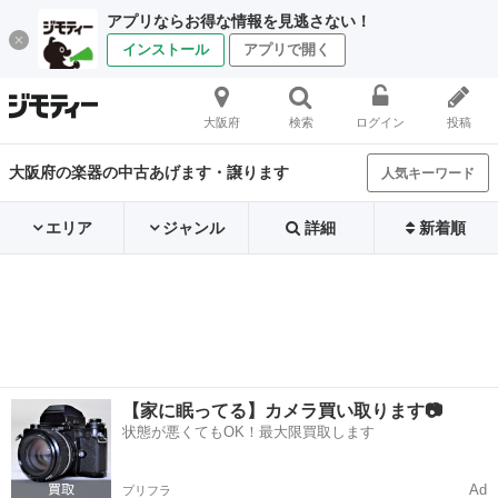
アプリならお得な情報を見逃さない！
インストール
アプリで開く
大阪府
検索
ログイン
投稿
大阪府の楽器の中古あげます・譲ります
人気キーワード
エリア
ジャンル
詳細
新着順
【家に眠ってる】カメラ買い取ります📷
状態が悪くてもOK！最大限買取します
Ad
プリフラ