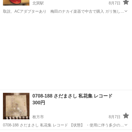
北巽駅
8月7日
取説、ACアダプターあり 梅田のナカイ楽器で中古で購入 ガリ無し
ヘッドフォン端子良好 ネックソリもございません目立たない打コン2
大阪
東大阪市
北巽駅
弦楽器、ギター
箇所ありますが美品な方ではないでしょうか 見落としあったらごめ
んなさい🙇‍♀️ これ1本で宴会...
0708-188 さだまさし 私花集 レコード
300円
枚方市
8月7日
0708-188 さだまさし 私花集 レコード 【状態】 ・使用に伴う多少のス
レ、キズ、落としきれない汚れなどございます ・詳細は現地でご確認