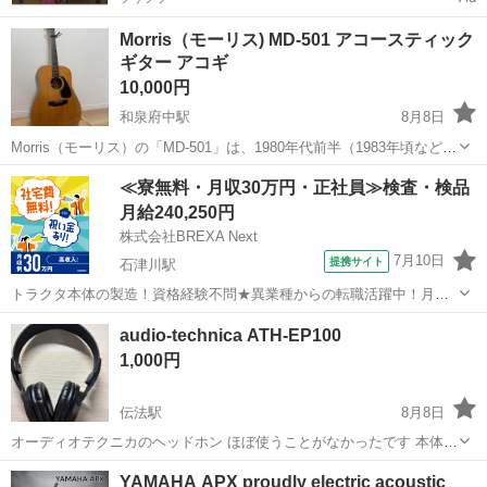
Morris（モーリス) MD-501 アコースティック
ギター アコギ
10,000円
和泉府中駅
8月8日
Morris（モーリス）の「MD-501」は、1980年代前半（1983年頃など）
に製造された、ドレッドノート型のビンテージ・アコースティックギ
大阪
和泉市
和泉府中駅
弦楽器、ギター
≪寮無料・月収30万円・正社員≫検査・検品
ターです。当時のMDシリーズにおける初期〜中期に位置し、市場では
月給240,250円
主に中古品として...
株式会社BREXA Next
7月10日
提携サイト
石津川駅
トラクタ本体の製造！資格経験不問★異業種からの転職活躍中！月収
例29万円以上！生活支援物資事前対応可◎即日入寮OK！寮費はずっと
大阪
堺市
石津川駅
その他
audio-technica ATH-EP100
無料＆備品付き1R寮完備！赴任旅費会社負担！工場まで無料送迎あり
1,000円
◎《大阪府堺市》 人気の工場の...
伝法駅
8月8日
オーディオテクニカのヘッドホン ほぼ使うことがなかったです 本体、
変換コネクタ、取扱説明書のみとなります
大阪
大阪市
伝法駅
アクセサリー
YAMAHA APX proudly electric acoustic