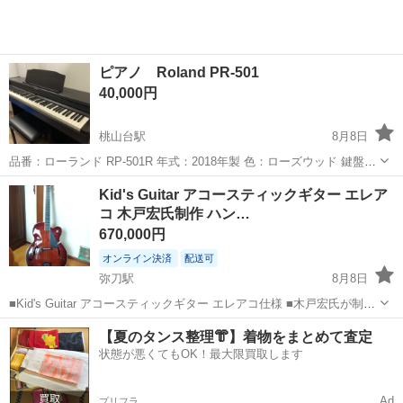
ピアノ Roland PR-501
40,000円
桃山台駅
8月8日
品番：ローランド RP-501R 年式：2018年製 色：ローズウッド 鍵盤：
88鍵 サイズ：幅 137.8cm 高さ99.2cm 奥行42.3cm 重さ：40.8kg 使用
大阪
豊中市
桃山台駅
鍵盤楽器、ピアノ
Kid's Guitar アコースティックギター エレア
しなくなる為出品いたします。 問題なく使用できます。
コ 木戸宏氏制作 ハン…
670,000円
オンライン決済
配送可
弥刀駅
8月8日
■Kid's Guitar アコースティックギター エレアコ仕様 ■木戸宏氏が制作
したハンドメイドギター ■エレキギターでは木戸宏氏が製作したギタ
大阪
東大阪市
弥刀駅
弦楽器、ギター
【夏のタンス整理👘】着物をまとめて査定
ーはそれなりに数がありますが アコースティックギターは、ほとんど
状態が悪くてもOK！最大限買取します
ありませ...
Ad
プリフラ