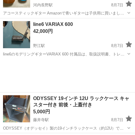
河内長野駅
8月7日
アコースティックギター Amazonで青いギターは子供用に買いまし
た。 日本で25000円ほどしました。 茶色の方は中古で15000円で買い
大阪
河内長野市
河内長野駅
楽器
line6 VARIAX 600
ました。 一緒にギターを 習うつもりでしたが 仕事に追われ断念しま
アコースティックギター
42,000円
した。 2本まと...
野江駅
8月7日
line6のモデリングギターVARIAX 600 付属品は、取扱説明書、トレモ
ロアーム、ソフトギターケース、電源アダプター、専用シールド線、
大阪
大阪市
野江駅
弦楽器、ギター
モデリングギター
DIボックス と欠品無く揃ってます※いずれも純正の付属品です ネッ
クやフレット...
ODYSSEY 19インチ 12U ラックケース キャ
スター付き 前後・上蓋付き
5,000円
藤井寺駅
8月7日
ODYSSEY（オデッセイ）製の19インチラックケース（約12U）で
す。 引っ越しに伴う機材整理のため出品いたします。 【仕様】 ・19