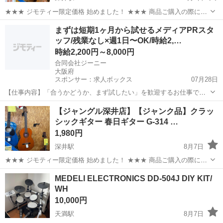
★★★ ジモティー限定価格 始めました！ ★★★ 商品ご購入の際に
「ジモティーを見た」と言っていただくと、 ジモティー限定価格(店頭
大阪
堺市
深井駅
弦楽器、ギター
ジャングル
まずは短期1ヶ月から試せるメディアPRスタ
価格よ3%OFF)でのご購入が可能です。 サカイ引越センターグループ
ッフ/残業なし×週1日〜OK/時給2,…
のリサイクルシ...
時給2,200円～8,000円
合同会社ジーニー
大阪府
スポンサー：求人ボックス
07月28日
【仕事内容】「合うかどうか、まず試したい」を歓迎するお仕事です
メディアやサービスの魅力をお客様へご案内・ご提案するPRスタッ
アルバイト・パート / 業務委託
【ジャングル深井店】【ジャンク品】クラッ
フ。3ヶ月の短期からスタートできるので、「いきなり長期は不安…」
シックギター 春日ギター G-314 …
という方も気軽に始められます。もちろん長...
1,980円
深井駅
8月7日
★★★ ジモティー限定価格 始めました！ ★★★ 商品ご購入の際に
「ジモティーを見た」と言っていただくと、 ジモティー限定価格(店頭
大阪
堺市
深井駅
弦楽器、ギター
ジャングル
MEDELI ELECTRONICS DD-504J DIY KIT/
価格よ3%OFF)でのご購入が可能です。 サカイ引越センターグループ
WH
のリサイクルシ...
10,000円
天満駅
8月7日