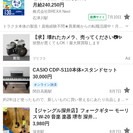
月給240,250円
株式会社BREXA Next
7月10日
提携サイト
石津川駅
トラクタ本体の製造！資格経験不問★異業種からの転職活躍中！月収
例29万円以上！生活支援物資事前対応可◎即日入寮OK！寮費はずっと
大阪
堺市
石津川駅
その他
【求】壊れたカメラ、売ってください📷✨
無料＆備品付き1R寮完備！赴任旅費会社負担！工場まで無料送迎あり
状態が悪くてもOK！最大限買取します
◎《大阪府堺市》 人気の工場の...
Ad
プリフラ
CASIO CDP-S110本体+スタンドセット
30,000円
オンライン決済
関目高殿駅
8月7日
約2年ほど使ったもので、新しいものに買い替えるにあたり出品しま
す。 本体は大きく目立った傷はないですが、若干の使用感はあると思
大阪
大阪市
関目高殿駅
鍵盤楽器、ピアノ
【ジャングル深井店】フォークギター モーリ
います。 スタンドの方は所々傷があります。 出品内容は以下のとおり
ス W-20 音楽 楽器 堺市 深井…
です。 ・CDP-S11...
3,980円
深井駅
8月7日