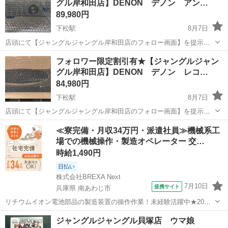
グル岸和田店】DENON デノン アン…
89,980円
下松駅
8月7日
店頭にて【ジャングルジャングル岸和田店のフォロー画面】を提示し
ていただきますと、表示価格から【3%】オフ！ ジャングルジャング
大阪
岸和田市
下松駅
アンプ
ジャングル
フォロワー限定割引有★【ジャングルジャン
ル岸和田店 住所 大阪府岸和田市下松町1丁目1-20 ◆◇◆ ただいま買
グル岸和田店】DENON デノン レコ…
取強化中...
84,980円
下松駅
8月7日
店頭にて【ジャングルジャングル岸和田店のフォロー画面】を提示し
ていただきますと、表示価格から【3%】オフ！ ジャングルジャング
大阪
岸和田市
下松駅
その他
ジャングル
≪寮完備・月収34万円・派遣社員≫機械系工
ル岸和田店 住所 大阪府岸和田市下松町1丁目1-20 ◆◇◆ ただいま買
場での機械操作・製造オペレーター 交…
取強化中...
時給1,490円
日払い
株式会社BREXA Next
7月10日
提携サイト
兵庫県 南あわじ市
リチウムイオン電池部品の製造装置の操作作業！未経験活躍中★20～
50代の男性活躍中！嬉しい時給1,490円！生活支援物資事前対応可◎ワ
兵庫
南あわじ市
その他
ジャングルジャングル貝塚店 ウマ娘
ンルーム寮完備！赴任旅費会社負担！正社員登用制度あり◎《兵庫県