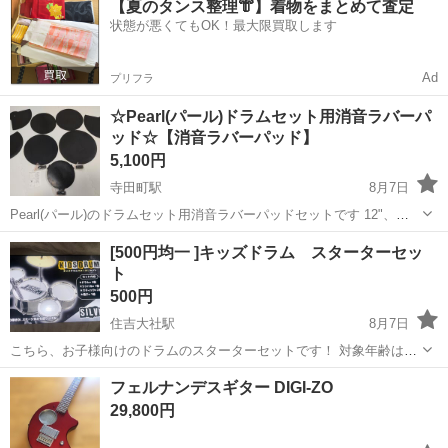
【夏のタンス整理👘】着物をまとめて査定
物資が受け取れる◎／20〜40代男女活躍中！ 車載用リチウムイオン電
状態が悪くてもOK！最大限買取します
池部品の製造 車載用...
Ad
プリフラ
☆Pearl(パール)ドラムセット用消音ラバーパ
ッド☆【消音ラバーパッド】
5,100円
寺田町駅
8月7日
Pearl(パール)のドラムセット用消音ラバーパッドセットです 12"、
13"、14"、16"のタム用とバスドラム用(ベルトでポジション調整が可
大阪
大阪市
寺田町駅
その他
パッド
[500円均一 ]キッズドラム スターターセッ
能)が1枚ずつ、シンバル用が3枚(ハイハット、クラッシュ、ライド)パ
ト
ッケー...
500円
住吉大社駅
8月7日
こちら、お子様向けのドラムのスターターセットです！ 対象年齢は7
歳以上となっております！ 取引は住吉大社駅での引き取りをよろしく
大阪
大阪市
住吉大社駅
打楽器、ドラム
フェルナンデスギター DIGI-ZO
お願いいたします！
29,800円