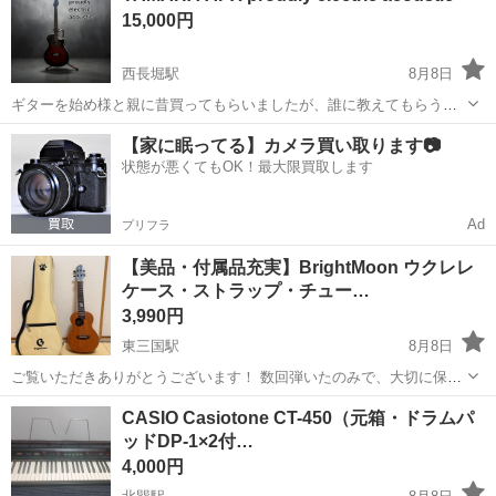
15,000円
西長堀駅
8月8日
ギターを始め様と親に昔買ってもらいましたが、誰に教えてもらうこ
となくやり方が分からなくそのままになっていました。ほぼ使用して
大阪
大阪市
西長堀駅
弦楽器、ギター
APX
【家に眠ってる】カメラ買い取ります📷
いないといった感じです。ギターかけもつけています。
状態が悪くてもOK！最大限買取します
Ad
プリフラ
【美品・付属品充実】BrightMoon ウクレレ
ケース・ストラップ・チュー…
3,990円
東三国駅
8月8日
ご覧いただきありがとうございます！ 数回弾いたのみで、大切に保管
していたBrightMoonのウクレレです。目立つ傷や汚れはなく、ほぼ新
大阪
大阪市
東三国駅
弦楽器、ギター
CASIO Casiotone CT-450（元箱・ドラムパ
品（準新琴）に近い非常に綺麗な状態です。 指板の可愛い猫ちゃんの
ッドDP-1×2付…
インレイ（装飾）と、サ...
4,000円