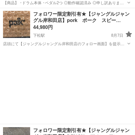
【商品】 ･ドラム本体 ･ペダル2つ ◎動作確認済み ◎申し訳ありませ
んが、説明書は紛失のため一緒に同梱することはできません ドラムプ
大阪
大阪市
天満駅
打楽器、ドラム
フォロワー限定割引有★【ジャングルジャン
レイの練習に役立つ 335種類のボイス、60パターンのソングを内蔵 ク
グル岸和田店】pork ポーク スピー…
ラッシュ・ラ...
44,980円
下松駅
8月7日
店頭にて【ジャングルジャングル岸和田店のフォロー画面】を提示し
ていただきますと、表示価格から【3%】オフ！ ジャングルジャング
大阪
岸和田市
下松駅
その他
ジャングル
ル岸和田店 住所 大阪府岸和田市下松町1丁目1-20 ◆◇◆ ただいま買
取強化中...
フォロワー限定割引有★【ジャングルジャン