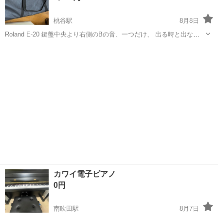
桃谷駅
8月8日
Roland E-20 鍵盤中央より右側のBの音、一つだけ、 出る時と出ない
時があります。 それ以外は全音問題なく出ます。 カバーのファスナー
大阪
大阪市
桃谷駅
鍵盤楽器、ピアノ
少し壊れています。 足はありません。 鍵盤演奏楽しみたいと思われる
方に。
カワイ電子ピアノ
0円
南吹田駅
8月7日