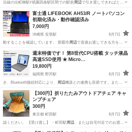
沿線の出町柳駅⇄祇園四条駅区間での駅前
周辺
で引き渡しできればと思
いますが、市役所…
京都
京都市
神宮丸太町駅
食器
グラス
富士通 LIFEBOOK AH53/R ノートパソコン
初期化済み・動作確認済み
7,000円
沖縄県 安里駅
8月7日
動することを確認しています。 那覇市
周辺
で直接お渡しできる方を希
望します。 …
沖縄
那覇市
安里駅
ノートパソコン
週末特価です！ 第8世代CPU搭載 タッチ液晶
高速SSD使用 ★ Micro…
19,800円
福岡県 野芥駅
8月7日
き、Bluetooth接続対応により、
周辺
機器との連携も容易です。また、
USB …
福岡
福岡市
野芥駅
タブレットPC
第8世代
【300円】折りたたみアウトドアチェア キャ
ンプチェア
300円
東京都 町田駅
8月7日
認ください。 【受け渡し】 ・町田駅
周辺
、または自宅付近でのお渡し
となります。…
東京
町田市
町田駅
椅子