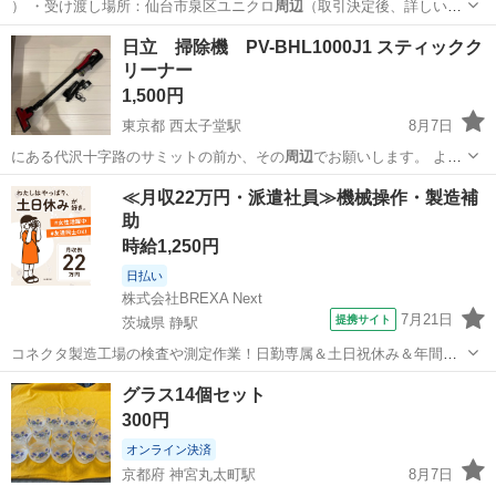
） ・受け渡し場所：仙台市泉区ユニクロ
周辺
（取引決定後、詳しい住
所をお伝えします…
宮城
大崎市
塚目駅
家具
日立 掃除機 PV-BHL1000J1 スティックク
リーナー
1,500円
東京都 西太子堂駅
8月7日
にある代沢十字路のサミットの前か、その
周辺
でお願いします。 よろ
しくお願いいたし…
東京
世田谷区
西太子堂駅
生活家電
≪月収22万円・派遣社員≫機械操作・製造補
助
時給1,250円
日払い
株式会社BREXA Next
7月21日
提携サイト
茨城県 静駅
コネクタ製造工場の検査や測定作業！日勤専属＆土日祝休み＆年間休
日128日★クリーンルーム内作業★マイカー通勤OK＆無料駐車場あり
茨城
常陸大宮市
静駅
その他
グラス14個セット
★就業先食堂利用可！日払い制度あり！《茨城県常陸大宮市》 人気の
300円
工場のお仕事 ◇コネクタ製造工...
オンライン決済
京都府 神宮丸太町駅
8月7日