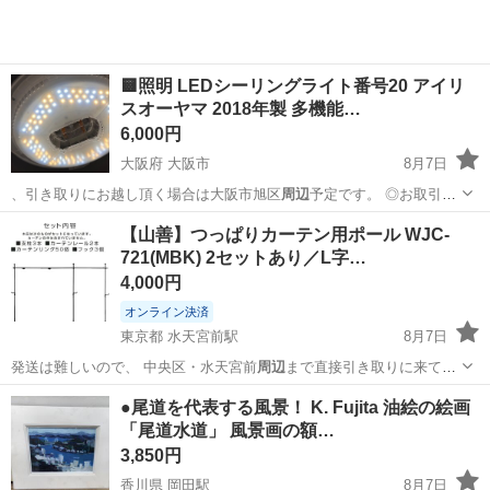
🟨照明 LEDシーリングライト番号20 アイリ
スオーヤマ 2018年製 多機能…
6,000円
大阪府 大阪市
8月7日
、引き取りにお越し頂く場合は大阪市旭区
周辺
予定です。 ◎お取引き
はノー…
大阪
大阪市
家電
個人
【山善】つっぱりカーテン用ポール WJC-
721(MBK) 2セットあり／L字…
4,000円
オンライン決済
東京都 水天宮前駅
8月7日
発送は難しいので、 中央区・水天宮前
周辺
まで直接引き取りに来てい
ただける方でお…
東京
中央区
水天宮前駅
家具
MBK
●尾道を代表する風景！ K. Fujita 油絵の絵画
「尾道水道」 風景画の額…
3,850円
香川県 岡田駅
8月7日