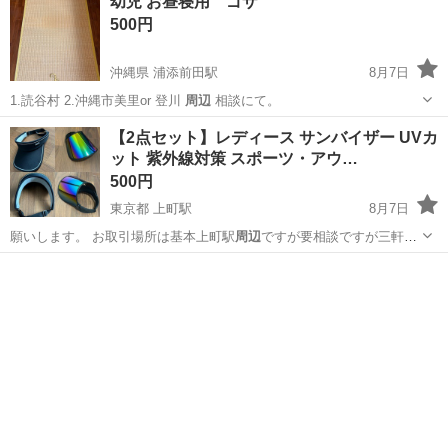
幼児 お昼寝用 ゴザ
500円
沖縄県 浦添前田駅
8月7日
1.読谷村 2.沖縄市美里or 登川
周辺
相談にて。
沖縄
中頭郡
浦添前田駅
ベビー用品
【2点セット】レディース サンバイザー UVカ
ット 紫外線対策 スポーツ・アウ…
500円
東京都 上町駅
8月7日
願いします。 お取引場所は基本上町駅
周辺
ですが要相談ですが三軒茶
屋駅、経堂駅も…
東京
世田谷区
上町駅
小物