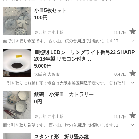
東京
目黒区
西小山駅
食器
小皿
小皿5枚セット
100円
東京都 西小山駅
8月7日
面で引き取り希望です。 西小山、旗の台
周辺
でお願いします🙇‍♀️
東京
目黒区
西小山駅
食器
🟨照明 LEDシーリングライト番号22 SHARP
2018年製 リモコン付き…
5,000円
大阪府 大阪市
8月7日
、引き取りにお越し頂く場合は大阪市旭区
周辺
予定です。 ◎お取引き
はノー…
大阪
大阪市
家電
TIGER
飯碗 小深皿 カトラリー
0円
東京都 西小山駅
8月7日
面で引き取り希望です。 西小山、旗の台
周辺
でお願いします🙇‍♀️
東京
目黒区
西小山駅
食器
スタンド形 折り畳み鏡