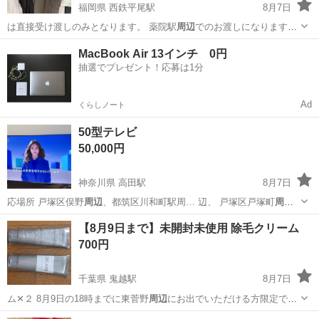
福岡県 西鉄平尾駅
8月7日
は直接受け渡しのみとなります。 薬院駅
周辺
でのお渡しになります。
恐れ入りますが…
福岡
福岡市
西鉄平尾駅
洗濯用品
無印良品
MacBook Air 13インチ 0円
抽選でプレゼント！応募は1分
Ad
くらしノート
50型テレビ
50,000円
神奈川県 高田駅
8月7日
応場所 戸塚区俣野
周辺
、都筑区川和町駅周… 辺、 戸塚区戸塚町
周
辺
、港北区高田駅
神奈川
横浜市
高田駅
テレビ
【8月9日まで】未開封未使用 除毛クリーム
700円
千葉県 鬼越駅
8月7日
ム✕２ 8月9日の18時までに東菅野
周辺
にお出でいただける方限定でお
譲りしたい…
千葉
市川市
鬼越駅
ボディケア
個人