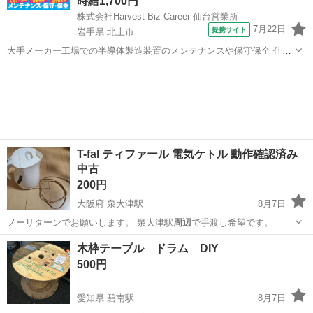
時給1,700円
株式会社Harvest Biz Career 仙台営業所
7月22日
提携サイト
岩手県 北上市
大手メーカー工場での半導体製造装置のメンテナンスや保守保全 仕事
内容 ＼フラッシュメモリの製造を行う工場で半導体製造装置の保守・
岩手
北上市
その他
点検のお仕事／ 新工場新設に伴い、請負現場の立ち上げを行います！
※立ち上げ時期目安：2...
T-fal ティファール 電気ケトル 動作確認済み
中古
200円
大阪府 泉大津駅
8月7日
ノーリターンでお願いします。 泉大津駅
周辺
で手渡し希望です。
大阪
泉大津市
泉大津駅
キッチン家電
木枠テーブル ドラム DIY
500円
愛知県 碧南駅
8月7日