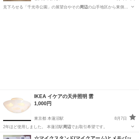
見下ろせる「千光寺公園」の展望台やその
周辺
の山手地区から東側
（橋の方向）を望んで…
香川
丸亀市
岡田駅
インテリア雑貨/小物
風景画
IKEA イケアの天井照明 雲
1,000円
東京都 本蓮沼駅
8月7日
2年ほど使用しました。 本蓮沼駅
周辺
でお取引希望です。
東京
板橋区
本蓮沼駅
照明器具
☆マイクスタンド(マイクアーム)とメモパッ