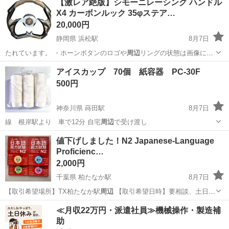
【激レア絶版】シモーニレーシング ハンドル
X4 カーボンルック 35φステア…
20,000円
静岡県 浜松駅
8月7日
たれています。 ・ホーンボタンのロゴや
周辺
リングの状態は画像にて
ご確認ください。…
静岡
浜松市
浜松駅
内装、インテリア
アイスカップ 70個 紙容器 PC-30F
500円
神奈川県 蒔田駅
8月7日
線 根岸駅より 車で12分 自宅
周辺
で受け渡し
神奈川
横浜市
蒔田駅
その他
値下げしました！N2 Japanese-Language
Proficienc…
2,000円
千葉県 柏たなか駅
8月7日
【取引希望場所】TX柏たなか駅
周辺
【取引希望日時】要相談、土日希
望 …
千葉
柏市
柏たなか駅
語学、辞書
Grammar
≪月収22万円・派遣社員≫機械操作・製造補
助