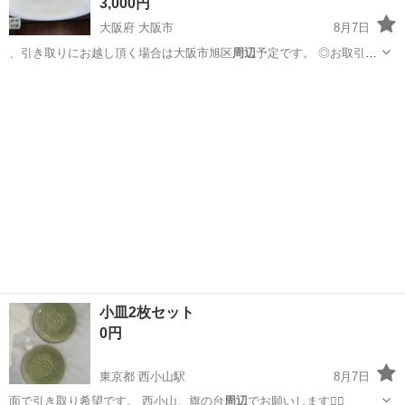
3,000円
大阪府 大阪市
8月7日
、引き取りにお越し頂く場合は大阪市旭区
周辺
予定です。 ◎お取引き
はノー…
大阪
大阪市
家電
シーリングライト
小皿2枚セット
0円
東京都 西小山駅
8月7日
面で引き取り希望です。 西小山、旗の台
周辺
でお願いします🙇‍♀️