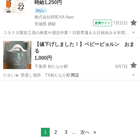
時給1,250円
日払い
株式会社BREXA Next
7月21日
提携サイト
茨城県 静駅
コネクタ製造工場の検査や測定作業！日勤専属＆土日祝休み＆年間休
日128日★クリーンルーム内作業★マイカー通勤OK＆無料駐車場あり
茨城
常陸大宮市
静駅
その他
【値下げしました！】ベビービョルン おま
★就業先食堂利用可！日払い制度あり！《茨城県常陸大宮市》 人気の
る
工場のお仕事 ◇コネクタ製造工...
1,000円
千葉県 柏たなか駅
8月7日
ださい💫 受渡し場所 TX柏たなか駅
周辺
千葉
柏市
柏たなか駅
キッズ用品
1
2
3
...
次へ