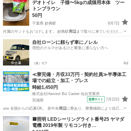
デオトイレ 子猫〜5kgの成猫用本体 ツー
トンブラウン
50円
千葉県 妙典駅
8月7日
付属のサンドもおつけします。 妙典駅
周辺
まで取りに来ていただける
方のみ募集させ…
千葉
市川市
妙典駅
その他
自社ローンに頼らず車にノレル
理想のクルマがあるけど審査に通らない方へ
Ad
（株）ICT
≪寮完備・月収33万円・契約社員≫半導体工
場での組立・加工・プレス
時給1,450円
株式会社Harvest Biz Career 仙台営業所
7月22日
提携サイト
宮城県
use 全国からの応募OK。 泉中央
周辺
に寮あり、寮費補助により自己負
担は月1…
宮城
その他
🟨照明 LEDシーリングライト番号25 ヤマダ
電機 2019年製 リモコン付き…