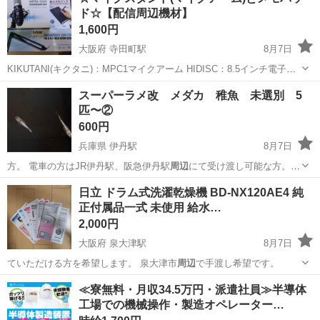
ド☆【配信周辺機材】
1,600円
大阪府 寺田町駅
8月7日
KIKUTANI(キクタニ)：MPC1マイクアーム HIDISC：8.5インチ電子メ
モパッド marantz Professional (マランツ プロフェッショナル)：MPM-
大阪
大阪市
寺田町駅
その他
マイク
スーパーラメ改 メダカ 稚魚 未選別 5
1000Jコンデンサーマイク(ジャンク品)...
匹〜②
600円
兵庫県 伊丹駅
8月7日
方。 電車の方はJR伊丹駅、阪急伊丹駅
周辺
にて受け渡し可能な方。
JR伊丹駅での…
兵庫
伊丹市
伊丹駅
その他
稚魚
日立 ドラム式洗濯乾燥機 BD-NX120AE4 純
正付属品一式 未使用 給水…
2,000円
大阪府 泉大津駅
8月7日
ていただける方を希望します。 泉大津市
周辺
で手渡し希望です。
大阪
泉大津市
泉大津駅
生活家電
≪寮無料・月収34.5万円・派遣社員≫半導体
工場での機械操作・製造オペレーター…