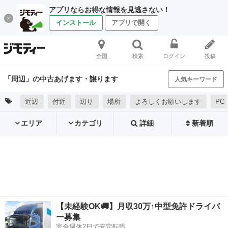
アプリならお得な情報を見逃さない！
インストール
アプリで開く
全国
検索
ログイン
投稿
「周辺」の中古あげます・譲ります
人気キーワード
近辺
付近
辺り
場所
よろしくお願いします
PC
エリア
カテゴリ
詳細
新着順
【未経験OK🚚】月収30万↑中型免許ドライバ
ー募集
完全週休2日で安定転職