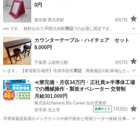
0円
東京都 西大井駅
8月7日
cm です。 無料なのでJR西大井駅
周辺
でのお渡し限定です。
東京
品川区
西大井駅
アクセサリー
カウンターテーブル・ハイチェア セット
8,000円
千葉県 上総村上駅
8月7日
います。 【希望取引場所】市原市役所
周辺
商業施設の駐車場など
【希望取引日時…
千葉
市原市
上総村上駅
ダイニングセット
≪寮完備・月収34万円・正社員≫半導体工場
での機械操作・製造オペレーター 交替制
月給301,000円
株式会社Harvest Biz Career 仙台営業所
7月22日
提携サイト
岩手県 北上市
半導体製造装置のメンテナンスや保守保全と現場リーダー候補 仕事内
容 ＼フラッシュメモリの製造を行う工場で半導体製造装置の保守・点
岩手
北上市
その他
検のお仕事／ 【主な業務】 フラッシュメモリなどに使用される「半導
体」。 その半導体を...