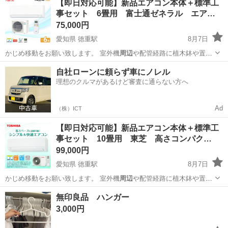
【即日対応可能】新品エアコン本体＋標準工
事セット 6畳用 富士通ゼネラル エア…
75,000円
愛知県 徳重駅
8月7日
かじめ移動をお願い致します。 室外機
周辺
や配管経路に植木鉢や置物
なども事前に移…
愛知
名古屋市
徳重駅
季節、空調家電
再利用
自社ローンに頼らず車にノレル
理想のクルマがあるけど審査に通らない方へ
Ad
（株）ICT
【即日対応可能】新品エアコン本体＋標準工
事セット 10畳用 東芝 高さコンパク…
99,000円
愛知県 徳重駅
8月7日
かじめ移動をお願い致します。 室外機
周辺
や配管経路に植木鉢や置物
なども事前に移…
愛知
名古屋市
徳重駅
季節、空調家電
再利用
無印良品 ハンガー
3,000円