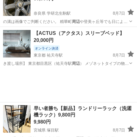
奈良県 学研北生駒駅
8月7日
の溝は画像でご判断ください。 精華町
周辺
や登美ヶ丘等でも日によっ
てお取引可能で…
奈良
生駒市
学研北生駒駅
タイヤ、ホイール
【ACTUS（アクタス）スリーブベッド】
20,000円
オンライン決済
東京都 祐天寺駅
8月7日
き渡し場所】 東京都目黒区（祐天寺駅
周辺
） メゾネットタイプの物件
の地下階に…
東京
目黒区
祐天寺駅
ベッド
早い者勝ち【新品】ランドリーラック（洗濯
機ラック）9,800円
9,980円
宮城県 塚目駅
8月7日