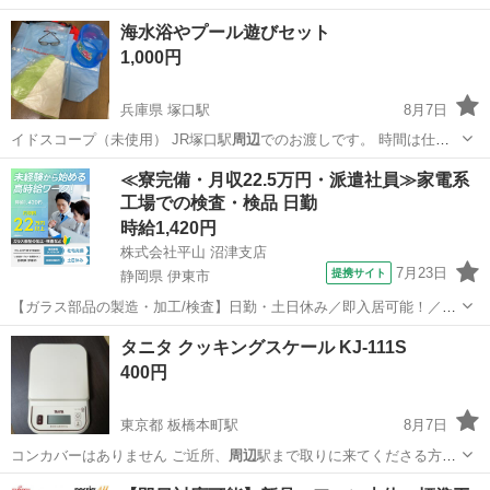
海水浴やプール遊びセット
1,000円
兵庫県 塚口駅
8月7日
イドスコープ（未使用） JR塚口駅
周辺
でのお渡しです。 時間は仕事
終わりにな…
兵庫
尼崎市
塚口駅
マリンスポーツ
プール
≪寮完備・月収22.5万円・派遣社員≫家電系
工場での検査・検品 日勤
時給1,420円
株式会社平山 沼津支店
7月23日
提携サイト
静岡県 伊東市
【ガラス部品の製造・加工/検査】日勤・土日休み／即入居可能！／伊
豆でのんびりライフ♪ ガラス部品の製造・加工/検査 【株式会社平山で
静岡
伊東市
その他
タニタ クッキングスケール KJ-111S
の正社員採用（無期雇用派遣）となります】 「2人で同じ職場で働き
400円
たい」 「仕事も休みも一...
東京都 板橋本町駅
8月7日
コンカバーはありません ご近所、
周辺
駅まで取りに来てくださる方で
お願いしま…
東京
板橋区
板橋本町駅
家電
タニタ