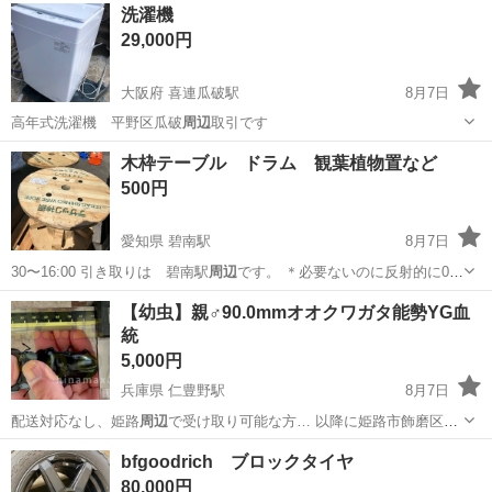
茨城
常陸大宮市
静駅
その他
洗濯機
★就業先食堂利用可！日払い制度あり！《茨城県常陸大宮市》 人気の
29,000円
工場のお仕事 ◇コネクタ製造工...
大阪府 喜連瓜破駅
8月7日
高年式洗濯機 平野区瓜破
周辺
取引です
大阪
大阪市
喜連瓜破駅
生活家電
木枠テーブル ドラム 観葉植物置など
500円
愛知県 碧南駅
8月7日
30〜16:00 引き取りは 碧南駅
周辺
です。 ＊必要ないのに反射的に0円
商…
愛知
碧南市
碧南駅
テーブル
観葉植物
【幼虫】親♂90.0mmオオクワガタ能勢YG血
統
5,000円
兵庫県 仁豊野駅
8月7日
配送対応なし、姫路
周辺
で受け取り可能な方… 以降に姫路市飾磨区
周
辺
でもお渡し可能です…
兵庫
姫路市
仁豊野駅
その他
bfgoodrich ブロックタイヤ
80,000円