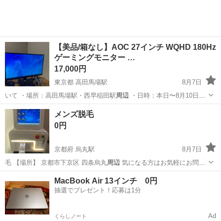
【美品/箱なし】AOC 27インチ WQHD 180Hz
ゲーミングモニター …
17,000円
東京都 高田馬場駅
8月7日
いて ・場所：高田馬場駅・西早稲田駅
周辺
・日時：本日〜8月10日、
09時〜…
東京
新宿区
高田馬場駅
周辺機器
メンズ脱毛
0円
京都府 烏丸駅
8月7日
毛 【場所】 京都市下京区 四条烏丸
周辺
気になる方はお気軽にお問い
合わせく…
京都
京都市
烏丸駅
ボディケア
MacBook Air 13インチ 0円
抽選でプレゼント！応募は1分
Ad
くらしノート