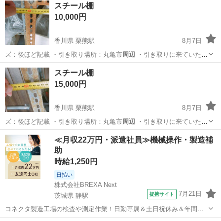
スチール棚
10,000円
香川県 栗熊駅
8月7日
ズ：後ほど記載 ・引き取り場所：丸亀市
周辺
・引き取りに来ていただ
ける方限定 多…
香川
丸亀市
栗熊駅
その他
スチール棚
スチール棚
15,000円
香川県 栗熊駅
8月7日
ズ：後ほど記載 ・引き取り場所：丸亀市
周辺
・引き取りに来ていただ
ける方限定 …
香川
丸亀市
栗熊駅
その他
スチール棚
≪月収22万円・派遣社員≫機械操作・製造補
助
時給1,250円
日払い
株式会社BREXA Next
7月21日
提携サイト
茨城県 静駅
コネクタ製造工場の検査や測定作業！日勤専属＆土日祝休み＆年間休
日128日★クリーンルーム内作業★マイカー通勤OK＆無料駐車場あり