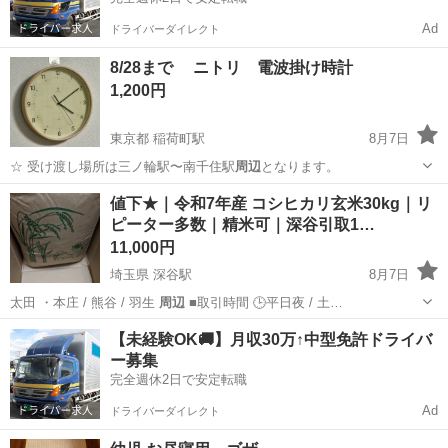
Ad
ドライバーダイレクト
8/28まで ニトリ 電波掛け時計
1,200円
東京都 稲荷町駅
8月7日
☆ 受け渡し場所は三ノ輪駅〜南千住駅
周辺
となります。
東京
台東区
稲荷町駅
時計
ニトリ
値下★｜令和7年産 コシヒカリ玄米30kg｜リ
ピーター多数｜精米可｜深谷引取1…
11,000円
埼玉県 深谷駅
8月7日
太田 ・本庄 / 熊谷 / 羽生
周辺
■取引時間 🕒平日夜 / 土…
埼玉
熊谷市
深谷駅
食品
玄米
【未経験OK🚚】月収30万↑中型免許ドライバ
ー募集
完全週休2日で安定転職
Ad
ドライバーダイレクト