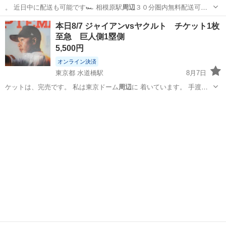
。 近日中に配送も可能です🏎 相模原駅
周辺
３０分圏内無料配送可🛻
下取りも状態に…
神奈川
相模原市
相模原駅
ホンダ
本日8/7 ジャイアンvsヤクルト チケット1枚
至急 巨人側1塁側
5,500円
オンライン決済
東京都 水道橋駅
8月7日
ケットは、完売です。 私は東京ドーム
周辺
に 着いています。 手渡し
は、17時3…
東京
文京区
水道橋駅
スポーツ
ジャイアン