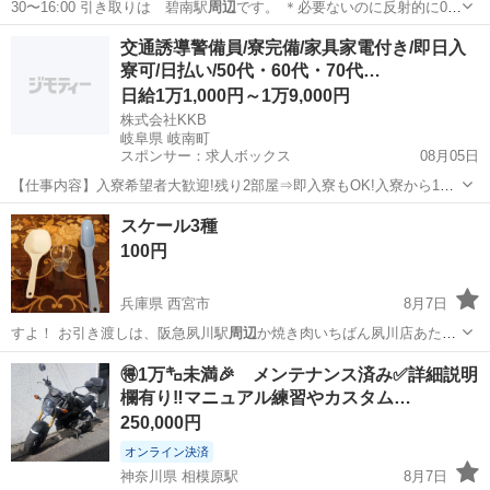
30〜16:00 引き取りは 碧南駅
周辺
です。 ＊必要ないのに反射的に0円
商…
愛知
碧南市
碧南駅
テーブル
DIY
交通誘導警備員/寮完備/家具家電付き/即日入
寮可/日払い/50代・60代・70代…
日給1万1,000円～1万9,000円
株式会社KKB
岐阜県 岐南町
スポンサー：求人ボックス
08月05日
【仕事内容】入寮希望者大歓迎!残り2部屋⇒即入寮もOK!入寮から1ヶ
月間寮費無料 最大日給19,000円も可! <募集情報> 即入寮も可能です!
アルバイト・パート
スケール3種
入寮希望者大歓迎 残り<3部屋>なのでご応募はお早めに! 入寮から1ヶ
100円
月間は寮費も無...
兵庫県 西宮市
8月7日
すよ！ お引き渡しは、阪急夙川駅
周辺
か焼き肉いちばん夙川店あたり
でお願いし…
兵庫
西宮市
調理器具
🉐1万㌔未満🎉 メンテナンス済み✅️詳細説明
欄有り‼️マニュアル練習やカスタム…
250,000円
オンライン決済
神奈川県 相模原駅
8月7日