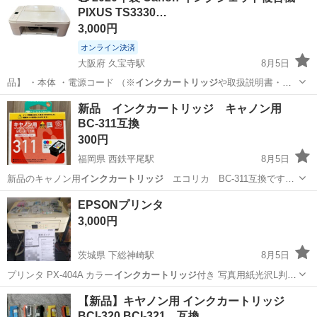
PIXUS TS3330…
3,000円
オンライン決済
大阪府 久宝寺駅
8月5日
品】 ・本体 ・電源コード （※
インクカートリッジ
や取扱説明書・元
箱等の有無は写真…
大阪
八尾市
久宝寺駅
生活家電
新品 インクカートリッジ キャノン用
BC-311互換
300円
福岡県 西鉄平尾駅
8月5日
新品のキャノン用
インクカートリッジ
エコリカ BC-311互換です…
福岡
福岡市
西鉄平尾駅
プリンター
EPSONプリンタ
3,000円
茨城県 下総神崎駅
8月5日
プリンタ PX-404A カラー
インクカートリッジ
付き 写真用紙光沢L判
400枚付…
茨城
稲敷郡
下総神崎駅
プリンター
プリンタ
【新品】キヤノン用 インクカートリッジ
BCI-320 BCI-321 互換 …