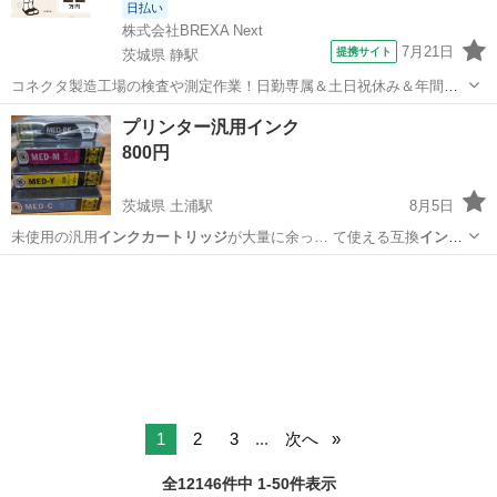
日払い
株式会社BREXA Next
7月21日
提携サイト
茨城県 静駅
コネクタ製造工場の検査や測定作業！日勤専属＆土日祝休み＆年間休
日128日★クリーンルーム内作業★マイカー通勤OK＆無料駐車場あり
茨城
常陸大宮市
静駅
その他
プリンター汎用インク
★就業先食堂利用可！日払い制度あり！《茨城県常陸大宮市》 人気の
800円
工場のお仕事 ◇コネクタ製造工...
茨城県 土浦駅
8月5日
未使用の汎用
インクカートリッジ
が大量に余っ… て使える互換
インク
カートリッジ
です。 ･４…
茨城
龍ケ崎市
土浦駅
プリンター
インク
1
2
3
...
次へ
全12146件中 1-50件表示