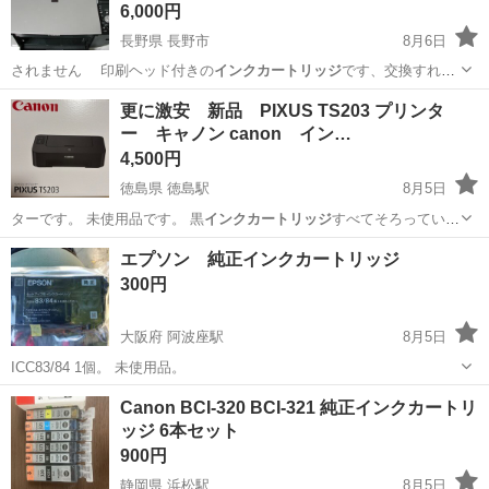
6,000円
長野県 長野市
8月6日
されません 印刷ヘッド付きの
インクカートリッジ
です、交換すれ
ば、印刷は正常にで…
長野
長野市
プリンター
インク
更に激安 新品 PIXUS TS203 プリンタ
ー キャノン canon イン…
4,500円
徳島県 徳島駅
8月5日
ターです。 未使用品です。 黒
インクカートリッジ
すべてそろっていま
す。 ★ 商…
徳島
徳島市
徳島駅
その他
エプソン 純正インクカートリッジ
300円
大阪府 阿波座駅
8月5日
ICC83/84 1個。 未使用品。
大阪
大阪市
阿波座駅
プリンター
インクカートリッジ
Canon BCI-320 BCI-321 純正インクカートリ
ッジ 6本セット
900円
静岡県 浜松駅
8月5日