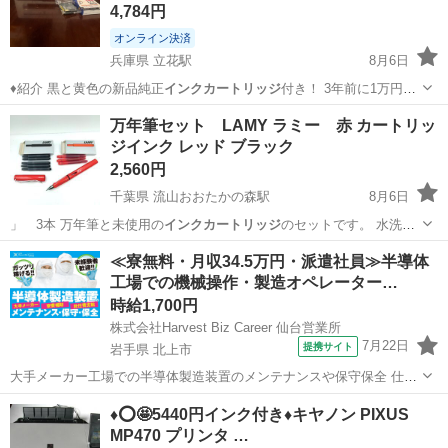
4,784円
オンライン決済
兵庫県 立花駅
8月6日
♦︎紹介 黒と黄色の新品純正
インクカートリッジ
付き！ 3年前に1万円ほ
どで購入…
兵庫
尼崎市
立花駅
プリンター
万年筆セット LAMY ラミー 赤 カートリッ
ジインク レッド ブラック
2,560円
千葉県 流山おおたかの森駅
8月6日
」 3本 万年筆と未使用の
インクカートリッジ
のセットです。 水洗い
しました…
千葉
流山市
流山おおたかの森駅
家庭用品
LAMY
≪寮無料・月収34.5万円・派遣社員≫半導体
工場での機械操作・製造オペレーター…
時給1,700円
株式会社Harvest Biz Career 仙台営業所
7月22日
提携サイト
岩手県 北上市
大手メーカー工場での半導体製造装置のメンテナンスや保守保全 仕事
内容 ＼フラッシュメモリの製造を行う工場で半導体製造装置の保守・
岩手
北上市
その他
♦️⭕🤩5440円インク付き♦️キヤノン PIXUS
点検のお仕事／ 新工場新設に伴い、請負現場の立ち上げを行います！
MP470 プリンタ …
※立ち上げ時期目安：2...