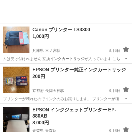
しながら、ドライバ...
Canon プリンター TS3300
1,000円
兵庫県 三ノ宮駅
8月6日
ムは受け付けれません 互換
インクカートリッジ
が入っています こちら
に変える…
兵庫
神戸市
三ノ宮駅
その他
EPSON プリンター純正インクカートリッジ
200円
京都府 長岡天神駅
8月6日
プリンターが壊れたのでインクのみお譲りします。 プリンターが壊れ
る前までは問題なく使用できていましたがインクの残量は分かりませ
京都
長岡京市
長岡天神駅
その他
EPSON インクジェットプリンター EP-
ん。（変えたばかりのもあると思います） 臨月の妊婦の為、長岡京市
880AB
の自宅までできるだけ早く取りに来...
8,000円
青森県 青森駅
8月6日