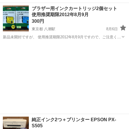
す。 ③スキャンは…
栃木
足利市
足利市駅
プリンター
PIXUS
ブラザー用インクカートリッジ2個セット
使用推奨期限2012年8月9月
300円
東京都 八潮駅
8月6日
新品未開封ですが、 使用推奨期限2012年8月9月ですので、ご注意くだ
さい。
東京
葛飾区
八潮駅
プリンター
ブラザー
純正インク2つ＋プリンター EPSON PX-
S505