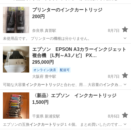
愛知
名古屋市
中村公園駅
その他
インクカートリッジ
プリンターのインクカートリッジ
200円
奈良県 真菅駅
8月7日
未使用品です。 プリンターの機種は分かりません。
奈良
橿原市
真菅駅
その他
インクカートリッジ
エプソン EPSON A3カラーインクジェット
複合機 ［L判～A3ノビ］ PX…
295,000円
オンライン決済
配送可
大阪府 豊中駅
8月7日
可能な大容量
インクカートリッジ
と合わせ、用… 大容量の
インクカー
トリッジ
はインク窓か…
大阪
豊中市
豊中駅
その他
インク
〈新品〉エプソン インクカートリッジ
1,500円
千葉県 新浦安駅
8月6日
エプソンの互換
インクカートリッジ
１４個。 まとめ買いしたのです
が…