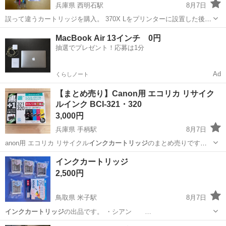
兵庫県 西明石駅
8月7日
誤って違うカートリッジを購入。 370X Lをプリンターに設置した後で
エラーが出て気付きました。このインクのみ開封していますが、イン
兵庫
明石市
西明石駅
その他
MacBook Air 13インチ 0円
ク量は減っていません。 PGBK-370XL ブラック1本 開封済
抽選でプレゼント！応募は1分
み。 ...
Ad
くらしノート
【まとめ売り】Canon用 エコリカ リサイク
ルインク BCI-321・320
3,000円
兵庫県 手柄駅
8月7日
anon用 エコリカ リサイクル
インクカートリッジ
のまとめ売りです。
【セット内…
兵庫
姫路市
手柄駅
その他
インクカートリッジ
2,500円
鳥取県 米子駅
8月7日
インクカートリッジ
の出品です。 ・シアン …
鳥取
西伯郡
米子駅
OA用品