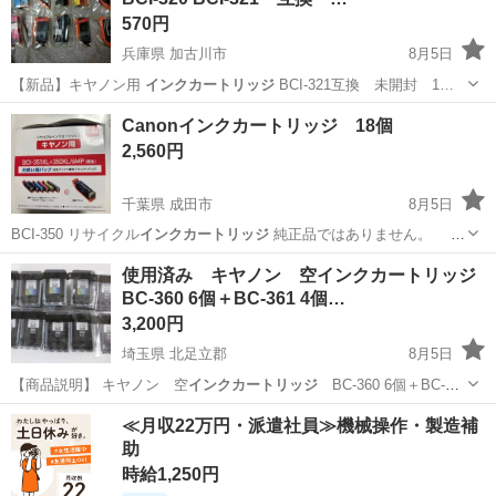
570円
兵庫県 加古川市
8月5日
【新品】キヤノン用
インクカートリッジ
BCI-321互換 未開封 1…
兵庫
加古川市
プリンター
Canonインクカートリッジ 18個
2,560円
千葉県 成田市
8月5日
BCI-350 リサイクル
インクカートリッジ
純正品ではありません。 全
て…
千葉
成田市
プリンター
インクカートリッジ
使用済み キヤノン 空インクカートリッジ
BC-360 6個＋BC-361 4個…
3,200円
埼玉県 北足立郡
8月5日
【商品説明】 キヤノン 空
インクカートリッジ
BC-360 6個＋BC-
36…
埼玉
北足立郡
OA用品
≪月収22万円・派遣社員≫機械操作・製造補
助
時給1,250円