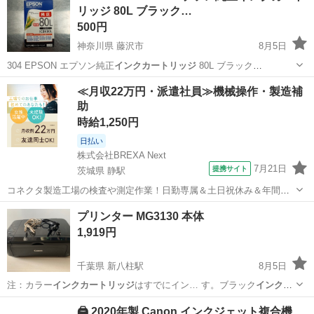
リッジ 80L ブラック…
500円
神奈川県 藤沢市
8月5日
304 EPSON エプソン純正
インクカートリッジ
80L ブラック
ICBK80…
神奈川
藤沢市
OA用品
インクカートリッジ
≪月収22万円・派遣社員≫機械操作・製造補
助
時給1,250円
日払い
株式会社BREXA Next
7月21日
提携サイト
茨城県 静駅
コネクタ製造工場の検査や測定作業！日勤専属＆土日祝休み＆年間休
日128日★クリーンルーム内作業★マイカー通勤OK＆無料駐車場あり
茨城
常陸大宮市
静駅
その他
プリンター MG3130 本体
★就業先食堂利用可！日払い制度あり！《茨城県常陸大宮市》 人気の
1,919円
工場のお仕事 ◇コネクタ製造工...
千葉県 新八柱駅
8月5日
注：カラー
インクカートリッジ
はすでにイン… す。ブラック
インクカ
ートリッジ
も残量が少な… 。発送時には
インクカートリッジ
は付属し
千葉
松戸市
新八柱駅
周辺機器
🖨️ 2020年製 Canon インクジェット複合機
ませ…