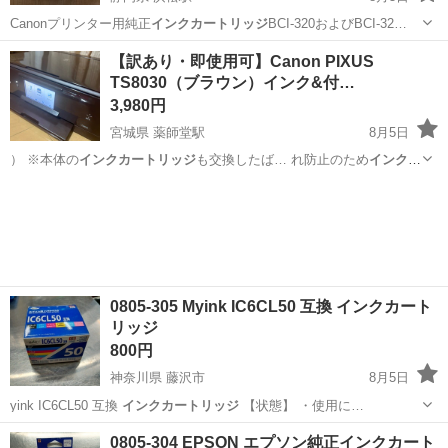
Canonプリンター用純正
インクカートリッジ
BCI-320およびBCI-32…
静岡
浜松市
浜松駅
プリンター
【訳あり・即使用可】Canon PIXUS
TS8030（ブラウン）インク&付…
3,980円
宮城県 薬師堂駅
8月5日
） ※本体の
インクカートリッジ
も交換したば… れ防止のため
インクカ
ートリッジ
は装着したま…
宮城
仙台市
薬師堂駅
プリンター
0805-305 Myink IC6CL50 互換 インクカート
リッジ
800円
神奈川県 藤沢市
8月5日
yink IC6CL50 互換
インクカートリッジ
【状態】 ・使用に…
神奈川
藤沢市
OA用品
インクカートリッジ
0805-304 EPSON エプソン純正インクカート