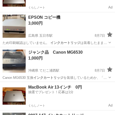
Ad
くらしノート
EPSON コピー機
3,000円
広島県 五日市駅
8月7日
ため印刷確認はしていません。
インクカートリッジ
は装着したままお
渡ししますが、残…
広島
広島市
五日市駅
プリンター
ジャンク品 Canon MG6530
1,000円
沖縄県 てだこ浦西駅
8月7日
Canon MG6530 互換
インクカートリッジ
を装填しているためか、「プ
リント…
沖縄
中頭郡
てだこ浦西駅
生活家電
Canon
MacBook Air 13インチ 0円
抽選でプレゼント！応募は1分
Ad
くらしノート