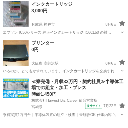
千葉
浦安市
新浦安駅
その他
インクカートリッジ
3,000円
兵庫県 神戸市
8月6日
エプソン IC50シリーズ 純正
インクカートリッジ
IC6CL50 の対…
兵庫
神戸市
プリンター
インクカートリッジ
プリンター
0円
大阪府 高師浜駅
8月6日
いるのか、とてもかすれています。
インクカートリッジ
を交換すれば
大丈夫やと思いますが…
大阪
高石市
高師浜駅
プリンター
≪寮完備・月収33万円・契約社員≫半導体工
場での組立・加工・プレス
時給1,450円
株式会社Harvest Biz Career 仙台営業所
7月22日
提携サイト
宮城県
寮費実質1万円台｜半導体装置の組立・検査｜未経験OK 仕事内容 ＼半
導体製造装置の組立・検査スタッフ／ 大手メーカー工場内で、半導体
宮城
その他
をつくるための装置を組み立てる仕事です。 タブレットや図面を確認