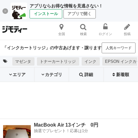
アプリならお得な情報を見逃さない！
インストール
アプリで開く
全国
検索
ログイン
投稿
「インクカートリッジ」の中古あげます・譲ります
人気キーワード
マゼンタ
トナーカートリッジ
インク
EPSON インク
エリア
カテゴリ
詳細
新着順
MacBook Air 13インチ 0円
抽選でプレゼント！応募は1分