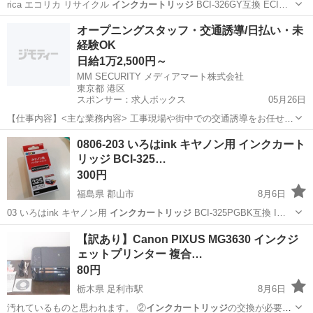
rica エコリカ リサイクル
インクカートリッジ
BCI-326GY互換 ECI…
福島
郡山市
OA用品
インクカートリッジ
オープニングスタッフ・交通誘導/日払い・未
経験OK
日給1万2,500円～
MM SECURITY メディアマート株式会社
東京都 港区
スポンサー：求人ボックス
05月26日
【仕事内容】<主な業務内容> 工事現場や街中での交通誘導をお任せし
ます。 日払い制度と週1日からの柔軟なシフトで、無理なく働けま
アルバイト・パート / 契約社員
0806-203 いろはink キヤノン用 インクカート
す。 ファン付きベストの支給など、熱中症・安全対策も万全です。 工
リッジ BCI-325…
事現場での歩行者や車両の誘導 安全確...
300円
福島県 郡山市
8月6日
03 いろはink キヤノン用
インクカートリッジ
BCI-325PGBK互換 I…
福島
郡山市
OA用品
インクカートリッジ
【訳あり】Canon PIXUS MG3630 インクジ
ェットプリンター 複合…
80円
栃木県 足利市駅
8月6日
汚れているものと思われます。 ②
インクカートリッジ
の交換が必要で