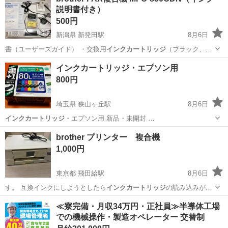
説明書付き）
500円
新潟県 新発田駅
8月6日
書（ユーザーズガイド） ・交換用
インクカートリッジ
（ブラック、イ
エロー） ■ お取…
新潟
新発田市
新発田駅
電話、ＦＡＸ
インクカートリッジ・エプソン用
800円
埼玉県 狭山ヶ丘駅
8月6日
インクカートリッジ
・エプソン用 新品・未開封 …
埼玉
所沢市
狭山ヶ丘駅
プリンター
brother プリンター 複合機
インクカートリッジ
1,000円
東京都 飛田給駅
8月6日
す。 互換インクにしようとしたら
インクカートリッジ
の読み込みがで
きず、ブラザーのプ…
東京
調布市
飛田給駅
その他
≪寮完備・月収34万円・正社員≫半導体工場
での機械操作・製造オペレーター 交替制