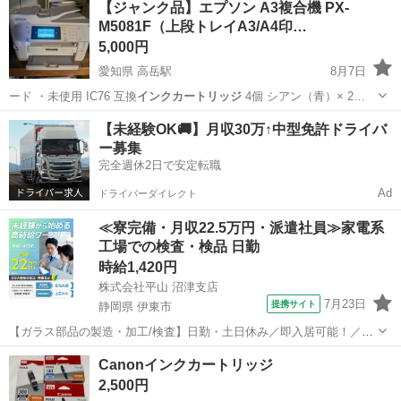
【ジャンク品】エプソン A3複合機 PX-
M5081F（上段トレイA3/A4印…
5,000円
愛知県 高岳駅
8月7日
ード ・未使用 IC76 互換
インクカートリッジ
4個 シアン（青）× 2…
愛知
名古屋市
高岳駅
家電
【未経験OK🚚】月収30万↑中型免許ドライバ
ー募集
完全週休2日で安定転職
Ad
ドライバーダイレクト
≪寮完備・月収22.5万円・派遣社員≫家電系
工場での検査・検品 日勤
時給1,420円
株式会社平山 沼津支店
7月23日
提携サイト
静岡県 伊東市
【ガラス部品の製造・加工/検査】日勤・土日休み／即入居可能！／伊
豆でのんびりライフ♪ ガラス部品の製造・加工/検査 【株式会社平山で
静岡
伊東市
その他
Canonインクカートリッジ
の正社員採用（無期雇用派遣）となります】 「2人で同じ職場で働き
2,500円
たい」 「仕事も休みも一...