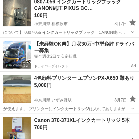
0807-056 インクカートリッジブラック
CANON純正 PIXUS BC…
100円
神奈川県 相模原市
8月7日
について】 0807-056
インクカートリッジ
ブラック CANON純正
PIX…
神奈川
相模原市
プリンター
BCL
【未経験OK🚚】月収30万↑中型免許ドライバ
ー募集
完全週休2日で安定転職
Ad
ドライバーダイレクト
4色顔料プリンター エプソンPX-A650 難あり
5,000円
神奈川県 いずみ野駅
8月7日
が使えます。 プリンターに
インクカートリッジ
は入れてありますが、
未使用の…
神奈川
横浜市
いずみ野駅
プリンター
エプソン
Canon 370-371XLインクカートリッジ 5本
700円