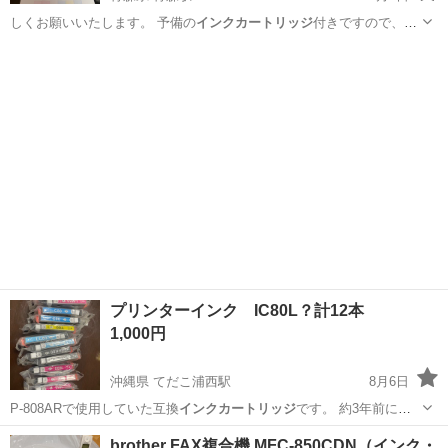
しくお願いいたします。 予備の
インクカートリッジ
付きですので、か
なりお買い得です…
青森
青森市
青森駅
プリンター
EPSON
プリンターインク IC80L？計12本
1,000円
沖縄県 てだこ浦西駅
8月6日
P-808ARで使用していた互換
インクカートリッジ
です。 約3年前に購
入しました…
沖縄
中頭郡
てだこ浦西駅
生活家電
インク
brother FAX複合機 MFC-850CDN（インク・