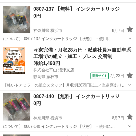
0807-137 【無料】 インクカートリッジ
0円
神奈川県 横浜市
8月7日
について】 0807-137
インクカートリッジ
【状態】 ・使用に…
神奈川
横浜市
OA用品
インクカートリッジ
≪寮完備・月収28万円・派遣社員≫自動車系
工場での組立・加工・プレス 交替制
時給1,490円
株式会社平山 沼津支店
7月23日
提携サイト
静岡県 藤枝市
【軽いドアミラーの組立スタッフ】月収例28万円以上／単身寮あり／
年間休日121日／初めてさんも安心のカンタン作業 【未経験歓迎】軽
静岡
藤枝市
その他
0807-140 【無料】 インクカートリッジ
いドアミラーの組立スタッフ｜新設のキレイな工場◎男女活躍中！ 大
0円
手自動車部品メーカーの新設工...
神奈川県 横浜市
8月7日
について】 0807-140
インクカートリッジ
【状態】 ・使用に…
神奈川
横浜市
OA用品
インクカートリッジ