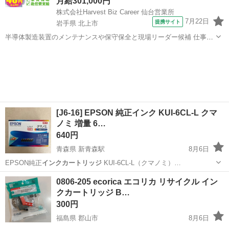
月給301,000円
株式会社Harvest Biz Career 仙台営業所
7月22日
提携サイト
岩手県 北上市
半導体製造装置のメンテナンスや保守保全と現場リーダー候補 仕事内
容 ＼フラッシュメモリの製造を行う工場で半導体製造装置の保守・点
岩手
北上市
その他
検のお仕事／ 【主な業務】 フラッシュメモリなどに使用される「半導
体」。 その半導体を...
[J6-16] EPSON 純正インク KUI-6CL-L クマ
ノミ 増量 6…
640円
青森県 新青森駅
8月6日
EPSON純正
インクカートリッジ
KUI-6CL-L（クマノミ）…
青森
青森市
新青森駅
その他
クマノミ
0806-205 ecorica エコリカ リサイクル イン
クカートリッジ B…
300円
福島県 郡山市
8月6日