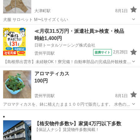
大津町駅
8月1日
犬服 サロペット M〜Lサイズくらい
島根
出雲市
大津町駅
その他
≪月収31.5万円・派遣社員≫検査・検品
時給1,400円
日研トータルソーシング株式会社
2月28日
提携サイト
雲州平田駅
【島根県出雲市】未経験OK！寮完備！自動車部品の完成品外観検査
《お仕事No.9A1443》 お仕事について ①自動車のギア系（歯車や
島根
出雲市
雲州平田駅
その他
アロマティカス
軸）、エンジン部品といった小型・中型の車部品の外観を検査しま
100円
す。②拡大鏡を用いて製品の外観...
雲州平田駅
8月1日
アロマティカスを、鉢に植えたまま１００円で販売します。 水色の涼
しそうな鉢に、ハーブティーにも使えてすぐに増えるアロマティカス
島根
出雲市
雲州平田駅
その他
アロマティカス
を育ててみませんか？ ハーブの力で虫よけになります。 写真忘れてま
した^_^。 ごめんなさい🙇‍♀️
【格安物件多数✨】家賃4万円以下多数
【保証人ナシ】賃貸物件多数掲載！