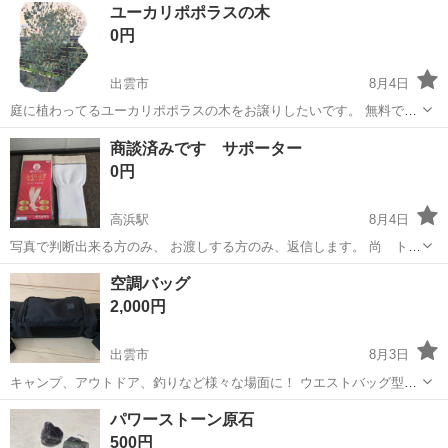
島根
出雲市
出雲市駅
その他
グッズ
ユーカリポポラスの木
ムシック衛星 Sphery Rendezvous PIXMOB バンプオ...
0円
出雲市
8月4日
庭に植わってるユーカリポポラスの木をお譲りしたいです。 無料です
が、引き抜いて持って行ってくださる方でお願いしますm(_ _)m 大き
島根
出雲市
その他
ユーカリポポラス
商談済みです サポーター
さは2m以上はあるかと思います。
0円
高浜駅
8月4日
写真で判断出来る方のみ、 お渡しする方のみ、返信します。 尚 トラ
ブル防止のため、複数ご希望の方は、個々の商品に、お問い合わせ下
島根
出雲市
高浜駅
その他
サポーター
空調バッグ
さい。 引き取り早い方が、最高です 基本 5日以内の 引き取りの方
2,000円
のみ
出雲市
8月3日
キャンプ、アウトドア、釣りなど様々な場面に！ ウエストバッグ型の
扇風機です。 3段階での風量調整できます。 色は黒です。 ＊主観的メ
島根
出雲市
その他
空調
パワーストーン原石
リット 服を選ばない。体格を選ばない。お子様でも気軽に使用でき
500円
る。強にすると割と涼しくて...