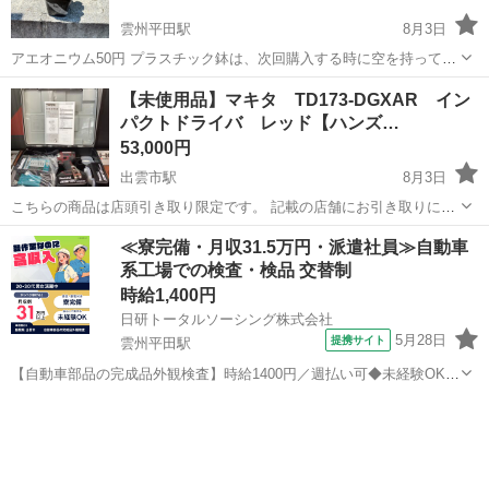
雲州平田駅
8月3日
アエオニウム50円 プラスチック鉢は、次回購入する時に空を持ってく
ると1個につき5円お値引きいたします。
島根
出雲市
雲州平田駅
その他
アエオニウム
【未使用品】マキタ TD173-DGXAR イン
パクトドライバ レッド【ハンズ…
53,000円
出雲市駅
8月3日
こちらの商品は店頭引き取り限定です。 記載の店舗にお引き取りに来
られる方のみご連絡をお願いいたします。 こちらは【未使用品】の商
島根
出雲市
出雲市駅
その他
インパクトドライバ
≪寮完備・月収31.5万円・派遣社員≫自動車
品です。 バッテリ（18V・6.0Ah）×2個 充電器付です。 ...
系工場での検査・検品 交替制
時給1,400円
日研トータルソーシング株式会社
5月28日
提携サイト
雲州平田駅
【自動車部品の完成品外観検査】時給1400円／週払い可◆未経験OK！
寮完備 お仕事について ①自動車のギア系（歯車や軸）、エンジン部品
島根
出雲市
雲州平田駅
その他
といった小型・中型の車部品の外観を検査します。②拡大鏡を用いて
製品の外観の検査を行い、不...