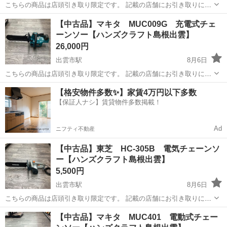
こちらの商品は店頭引き取り限定です。 記載の店舗にお引き取りに来
られる方のみご連絡をお願いいたします。 こちらは【中古品】の商品
島根
出雲市
出雲市駅
その他
集塵機
【中古品】マキタ MUC009G 充電式チェ
です。 ハンズクラフト島根出雲店 〒693-0005 ...
ーンソー【ハンズクラフト島根出雲】
26,000円
出雲市駅
8月6日
こちらの商品は店頭引き取り限定です。 記載の店舗にお引き取りに来
られる方のみご連絡をお願いいたします。 こちらは【中古品】の商品
島根
出雲市
出雲市駅
その他
ハンズクラフト
【格安物件多数✨】家賃4万円以下多数
です。 本体のみです。 バッテリ・充電器は付属しておりません。 4...
【保証人ナシ】賃貸物件多数掲載！
Ad
ニフティ不動産
【中古品】東芝 HC-305B 電気チェーンソ
ー【ハンズクラフト島根出雲】
5,500円
出雲市駅
8月6日
こちらの商品は店頭引き取り限定です。 記載の店舗にお引き取りに来
られる方のみご連絡をお願いいたします。 こちらは【中古品】の商品
島根
出雲市
出雲市駅
その他
チェーンソー
【中古品】マキタ MUC401 電動式チェー
です。 ハンズクラフト島根出雲店 〒693-0005 ...