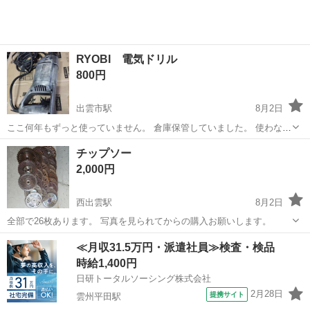
RYOBI 電気ドリル
800円
出雲市駅
8月2日
ここ何年もずっと使っていません。 倉庫保管していました。 使わない
ので出品します。 本体、ドリルチャック その他の電動工具も出品して
島根
出雲市
出雲市駅
その他
RYOBI
チップソー
います。 2025/12/27日に電源に繋げて空回して動作確認しました。 実
2,000円
家に有りますので...
西出雲駅
8月2日
全部で26枚あります。 写真を見られてからの購入お願いします。
島根
出雲市
西出雲駅
その他
≪月収31.5万円・派遣社員≫検査・検品
時給1,400円
日研トータルソーシング株式会社
2月28日
提携サイト
雲州平田駅