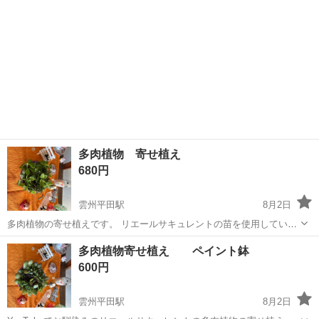
多肉植物 寄せ植え
680円
雲州平田駅
8月2日
多肉植物の寄せ植えです。 リエールサキュレントの苗を使用していま
す。 多頭と、1個の値段は同じだったので多頭を購入し半分にしたも
島根
出雲市
雲州平田駅
その他
多肉植物
多肉植物寄せ植え ペイント鉢
のです。 周りは、私が育てたセダムなどです。 アクリル絵の具で、素
600円
焼き鉢をペイントし、防水ニ...
雲州平田駅
8月2日