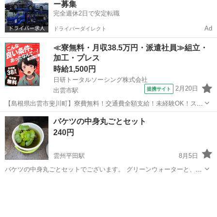
ー募集
あげます。 バケツを持ってきて...
完全週休2日で安定転職
Ad
ドライバーダイレクト
≪寮無料・月収38.5万円・派遣社員≫組立・
加工・プレス
時給1,500円
日研トータルソーシング株式会社
2月20日
提携サイト
出雲市駅
【島根県出雲市斐川町】寮費無料！交通費全額支給！未経験OK！スマ
ホ等に使用される電子部品の製造《お仕事No.9A1034》 お仕事につい
島根
出雲市
出雲市駅
その他
バケツの中身丸ごとセット
て セラミックコンデンサという自動車やスマートフォン等の中に組み
240円
込まれている、一時的に...
雲州平田駅
8月5日
バケツの中身丸ごとセットでございます。 グリーンウォーターと、稚
魚6匹＋αホテイ草のセットで２００円です。 グリーンウォーターは、
島根
出雲市
雲州平田駅
その他
稚魚
稚魚を、育てる栄養満点の水です。 メダカの稚魚は、６匹だけど死着
保証でプラス４匹おつけします。...