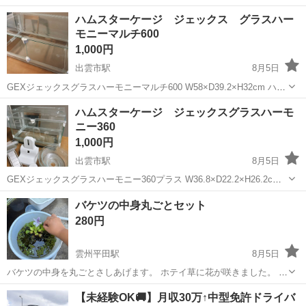
ハムスターケージ ジェックス グラスハー
モニーマルチ600
1,000円
出雲市駅
8月5日
GEXジェックスグラスハーモニーマルチ600 W58×D39.2×H32cm ハム
スター用のガラス製オールクリアケージです。 2年近く使用していま
島根
出雲市
出雲市駅
その他
グラスハーモニーマルチ
ハムスターケージ ジェックスグラスハーモ
した。 使用感はありますが、まだまだ使っていただける状態です。 水
ニー360
洗い済みで...
1,000円
出雲市駅
8月5日
GEXジェックスグラスハーモニー360プラス W36.8×D22.2×H26.2cm
回し車2サイズ ハーモニーステージS ハムスター用のガラス製オール
島根
出雲市
出雲市駅
その他
ハムスター
バケツの中身丸ごとセット
クリアケージです。 2年近く使用していました。 使用感はあります
280円
が、ま...
雲州平田駅
8月5日
バケツの中身を丸ごとさしあげます。 ホテイ草に花が咲きました。 メ
ダカ７匹写っていますが、プラスαで４匹おつけして１１匹差し上げま
島根
出雲市
雲州平田駅
その他
メダカ
【未経験OK🚚】月収30万↑中型免許ドライバ
す。 栄養満点のグリーンウォーターに入ってバケツの中身丸ごとさし