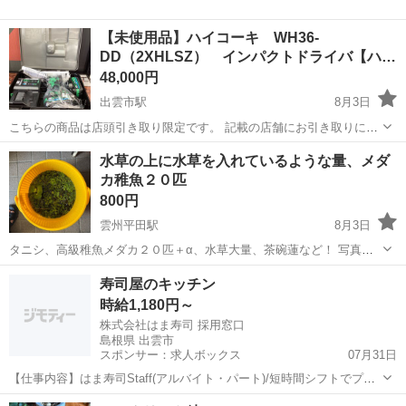
【未使用品】ハイコーキ WH36-
DD（2XHLSZ） インパクトドライバ【ハ…
48,000円
出雲市駅
8月3日
こちらの商品は店頭引き取り限定です。 記載の店舗にお引き取りに来
られる方のみご連絡をお願いいたします。 こちらは【未使用品】の商
島根
出雲市
出雲市駅
その他
水草の上に水草を入れているような量、メダ
品です。 バッテリ（36V）×2個 充電器付です。 ◆ハン...
カ稚魚２０匹
800円
雲州平田駅
8月3日
タニシ、高級稚魚メダカ２０匹＋α、水草大量、茶碗蓮など！ 写真
で、見てもらったわかるとおりとびこもいます。 とびこや普通のメダ
島根
出雲市
雲州平田駅
その他
水草
寿司屋のキッチン
カは、50円です。 メッセージで何が何匹いるか教えてくださいね♪ バ
時給1,180円～
ケツの中身丸ごとセットよりは...
株式会社はま寿司 採用窓口
島根県 出雲市
スポンサー：求人ボックス
07月31日
【仕事内容】はま寿司Staff(アルバイト・パート)/短時間シフトでプラ
イベートと両立 未経験でも研修で安心 前払いOK <給与> 時給1180円
アルバイト・パート