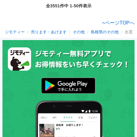
全3551件中 1-50件表示
ページTOPへ
ジモティー
売ります・あげます
その他
島根県のその他
出雲市