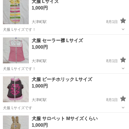
犬服 Lサイズ
日:19:00〜21:00 土日:要相談(希望に添えな...
1,000円
大津町駅
8月1日
犬服 Lサイズです！
島根
出雲市
大津町駅
その他
犬服 セーラー襟 Lサイズ
1,000円
大津町駅
8月1日
犬服 Lサイズです！
島根
出雲市
大津町駅
その他
犬服 ビーチホリック Lサイズ
1,000円
大津町駅
8月1日
犬服 Lサイズです
島根
出雲市
大津町駅
その他
犬服 サロペット Mサイズくらい
1,000円