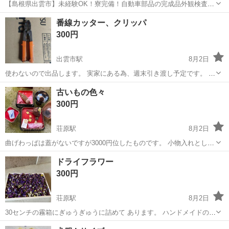
【島根県出雲市】未経験OK！寮完備！自動車部品の完成品外観検査
《お仕事No.9A1443》 お仕事について ①自動車のギア系（歯車や
島根
出雲市
雲州平田駅
その他
番線カッター、クリッパ
軸）、エンジン部品といった小型・中型の車部品の外観を検査しま
300円
す。②拡大鏡を用いて製品の外観...
出雲市駅
8月2日
使わないので出品します。 実家にある為、週末引き渡し予定です。 倉
庫、工具の整理してます。 機能なければスクラップに回します。
島根
出雲市
出雲市駅
その他
カッター
古いもの色々
300円
荘原駅
8月2日
曲げわっぱは蓋がないですが3000円位したものです。 小物入れとし
て。 古布の飾り等も二つで3000円位でした。 [お取引き可能場所・時
島根
出雲市
荘原駅
その他
ドライフラワー
間] 斐川おだ 平日:19:00〜21:00 土日...
300円
荘原駅
8月2日
30センチの霧箱にぎゅうぎゅうに詰めて あります。 ハンドメイドの材
料や夏休みの工作にも。 [お取引き可能場所・時間] 斐川おだ 平
島根
出雲市
荘原駅
その他
ドライフラワー