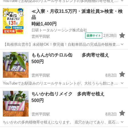
YouTubeでお馴染みのリエールサキュレントの多肉植物の寄せ植えに
なります。 高級な苗です。 こないだ、大社うらら館にパパがきて、道
島根
出雲市
雲州平田駅
その他
多肉植物
≪入寮・月収31.5万円・派遣社員≫検査・検
の駅で土産を買っていた所に夜勤明けの私が来て偶然出会い挨拶をす
品
ると向こうも挨拶をしてくださ...
時給1,400円
日研トータルソーシング株式会社
2月28日
提携サイト
雲州平田駅
【島根県出雲市】未経験OK！寮完備！自動車部品の完成品外観検査
《お仕事No.9A1443》 お仕事について ①自動車のギア系（歯車や
島根
出雲市
雲州平田駅
その他
ももんがのチロル缶 多肉寄せ植え
軸）、エンジン部品といった小型・中型の車部品の外観を検査しま
500円
す。②拡大鏡を用いて製品の外観...
雲州平田駅
8月2日
YouTubeでお馴染みのリエールサキュレントが、大社うらら館にきて
いたので、8000円以上購入しました。 葉挿しが無事に育てば、8000円
島根
出雲市
雲州平田駅
その他
ももんが
ちいかわ缶リメイク 多肉寄せ植え
ぐらいの価値があります。 うちで、育てたエケベリア、セダム、サボ
500円
テン、クロッカスなど...
雲州平田駅
8月2日
ちいかわの多肉植物寄せ植えになります。 底穴があけてあり、底石も
入れてあります。 YouTubeでお馴染みのリエールサキュレントの苗で