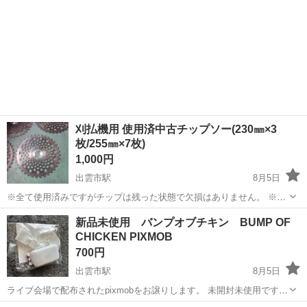
刈払機用 使用済中古チップソー(230㎜×3
枚/255㎜×7枚)
1,000円
出雲市駅
8月5日
※全て使用済みですがチップは残った状態で欠損はありません。 ※出
雲市内での受け渡しとなりますので予めご了承ください。
島根
出雲市
出雲市駅
その他
払機
新品未使用 バンプオブチキン BUMP OF
CHICKEN PIXMOB
700円
出雲市駅
8月5日
ライブ会場で配布されたpixmobをお譲りします。 未開封未使用ですが
自宅保管品であることをご了承ください。 BUMP OF CHICKEN ホー