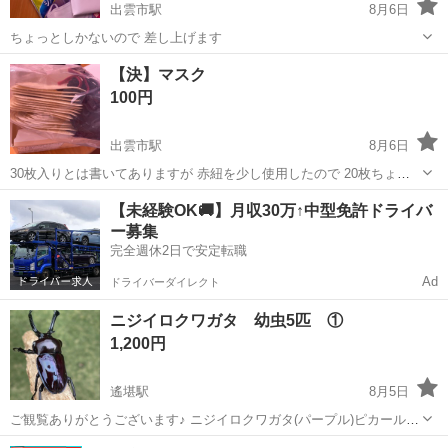
出雲市駅
8月6日
ちょっとしかないので 差し上げます
島根
出雲市
出雲市駅
その他
【決】マスク
100円
出雲市駅
8月6日
30枚入りとは書いてありますが 赤紐を少し使用したので 20枚ちょっ
とになります 外袋をあけていますので 理解していただける方のみ 購
島根
出雲市
出雲市駅
その他
【未経験OK🚚】月収30万↑中型免許ドライバ
入をお願いします
ー募集
完全週休2日で安定転職
Ad
ドライバーダイレクト
ニジイロクワガタ 幼虫5匹 ①
1,200円
遙堪駅
8月5日
ご観覧ありがとうございます♪ ニジイロクワガタ(パープル)ピカール血
統の幼虫5匹になります。 幼虫は2令~3令幼虫です。 親個体は♂54
島根
出雲市
遙堪駅
その他