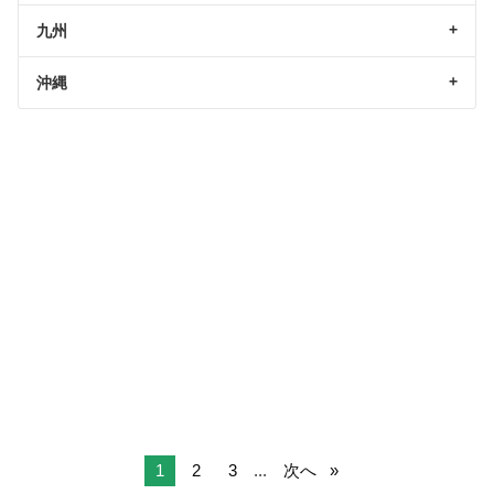
九州
沖縄
1
2
3
...
次へ