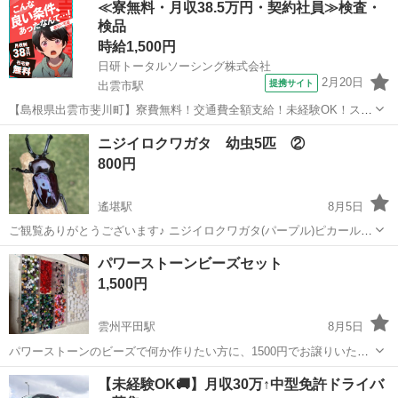
≪寮無料・月収38.5万円・契約社員≫検査・
♀37 パープルのニジイロクワガタは珍しいと思います 親も大きく.産
検品
まれてすぐに...
時給1,500円
日研トータルソーシング株式会社
2月20日
提携サイト
出雲市駅
【島根県出雲市斐川町】寮費無料！交通費全額支給！未経験OK！スマ
ホ等に使用される電子部品の製造《お仕事No.9A1035》 お仕事につい
島根
出雲市
出雲市駅
その他
ニジイロクワガタ 幼虫5匹 ②
て セラミックコンデンサという自動車やスマートフォン等の中に組み
800円
込まれている、一時的に...
遙堪駅
8月5日
ご観覧ありがとうございます♪ ニジイロクワガタ(パープル)ピカール血
統の幼虫5匹になります。 幼虫は1令~2令幼虫です。 親個体は♂54
島根
出雲市
遙堪駅
その他
幼虫
パワーストーンビーズセット
♀37 パープルのニジイロクワガタは珍しいと思います。 こちらの幼虫
1,500円
はマットを食...
雲州平田駅
8月5日
パワーストーンのビーズで何か作りたい方に、1500円でお譲りいたし
ましす。 ハンドメイド作品にお使いくださいね♪ ウッドビーズや、パ
島根
出雲市
雲州平田駅
その他
パワーストーン
【未経験OK🚚】月収30万↑中型免許ドライバ
ワーストーンのバラのビーズなどいろんなビーズがあります。 お気軽