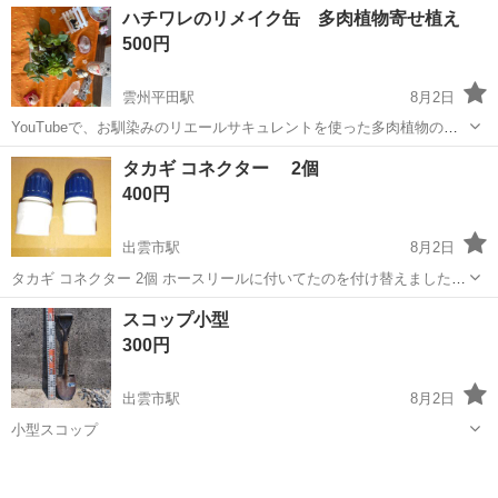
島根
出雲市
雲州平田駅
その他
ちい
ハチワレのリメイク缶 多肉植物寄せ植え
す。 こないだ、出雲の大社うらら館にパパがいましたよ！ その時、購
500円
入したものです。 葉挿し...
雲州平田駅
8月2日
YouTubeで、お馴染みのリエールサキュレントを使った多肉植物の寄
せ植えになります。 葉挿しが育てば、8000円相当になります。 ちい
島根
出雲市
雲州平田駅
その他
ハチワレ
タカギ コネクター 2個
かわの元の缶が800円なので、多肉植物と合わせるとリーズナブルでお
400円
買い得です♪ ち...
出雲市駅
8月2日
タカギ コネクター 2個 ホースリールに付いてたのを付け替えました。
中古。
島根
出雲市
出雲市駅
その他
スコップ小型
300円
出雲市駅
8月2日
小型スコップ
島根
出雲市
出雲市駅
その他
スコップ