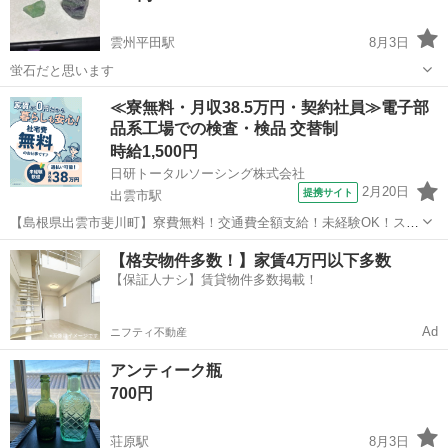
雲州平田駅
8月3日
蛍石だと思います
島根
出雲市
雲州平田駅
その他
パワーストーン
≪寮無料・月収38.5万円・契約社員≫電子部
品系工場での検査・検品 交替制
時給1,500円
日研トータルソーシング株式会社
2月20日
提携サイト
出雲市駅
【島根県出雲市斐川町】寮費無料！交通費全額支給！未経験OK！スマ
ホ等に使用される電子部品の製造《お仕事No.9A1035》 お仕事につい
島根
出雲市
出雲市駅
その他
【格安物件多数！】家賃4万円以下多数
て セラミックコンデンサという自動車やスマートフォン等の中に組み
【保証人ナシ】賃貸物件多数掲載！
込まれている、一時的に...
Ad
ニフティ不動産
アンティーク瓶
700円
荘原駅
8月3日