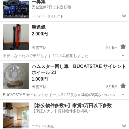
ー募集
にメッセージくださいね。
完全週休2日で安定転職
Ad
ドライバーダイレクト
望遠鏡
2,000円
出雲市駅
8月5日
不要になったので出品します 1回のみ使用しました
島根
出雲市
出雲市駅
その他
望遠鏡
ハムスター回し車 BUCATSTAE サイレント
ホイール 21
1,000円
出雲市駅
8月5日
BUCATSTAE サイレントホイール 21 22長さ×14幅×28高さcm ハムス
ター用のプラスチック製の回し車です。 すぐに買い替えてしまった為
島根
出雲市
出雲市駅
その他
回し車
【格安物件多数✨】家賃4万円以下多数
比較的綺麗だと思います。 水洗い済みです。 使用感があると思います
【保証人ナシ】賃貸物件多数掲載！
ので...
Ad
ニフティ不動産