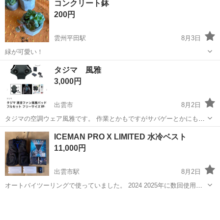
コンクリート鉢
以上 <勤務地> 島根県 出雲市 <最寄駅>高浜駅 "初バイト""ブランク明
200円
け"は…...
雲州平田駅
8月3日
緑が可愛い！
島根
出雲市
雲州平田駅
その他
コンクリート
タジマ 風雅
3,000円
出雲市
8月2日
タジマの空調ウェア風雅です。 作業とかもですがサバゲーとかにも合
うと思います！ 家の中で試着しただけですので比較的綺麗です。(変に
島根
出雲市
その他
タジマ
ICEMAN PRO X LIMITED 水冷ベスト
型は付いていないので着ていって自分の体に合った型付けをして下さ
11,000円
い！) 残り最後の1つです。 ...
出雲市駅
8月2日
オートバイツーリングで使っていました。 2024 2025年に数回使用し
ました。 リミテッドのお品ですのでポケット収納が有って便利です。
島根
出雲市
出雲市駅
その他
ベスト
買い替えによる出品です。 出品にあたり動作確認済みです。 今年の猛
暑に活躍す...