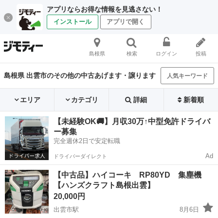
アプリならお得な情報を見逃さない！
インストール
アプリで開く
島根県
検索
ログイン
投稿
島根県 出雲市のその他の中古あげます・譲ります
人気キーワード
エリア
カテゴリ
詳細
新着順
【未経験OK🚚】月収30万↑中型免許ドライバ
ー募集
完全週休2日で安定転職
Ad
ドライバーダイレクト
【中古品】ハイコーキ RP80YD 集塵機
【ハンズクラフト島根出雲】
20,000円
出雲市駅
8月6日