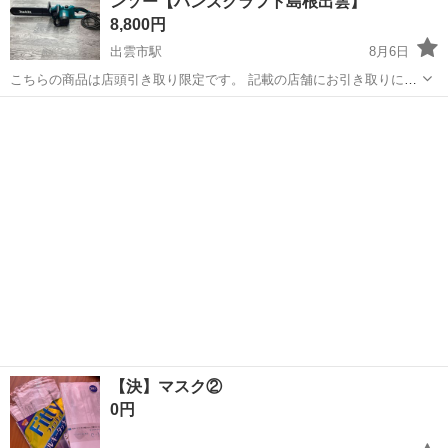
ンソー【ハンズクラフト島根出雲】
8,800円
出雲市駅
8月6日
こちらの商品は店頭引き取り限定です。 記載の店舗にお引き取りに来
られる方のみご連絡をお願いいたします。 こちらは【中古品】の商品
島根
出雲市
出雲市駅
その他
チェーンソー
です。 ハンズクラフト島根出雲店 〒693-0005 ...
【決】マスク②
0円