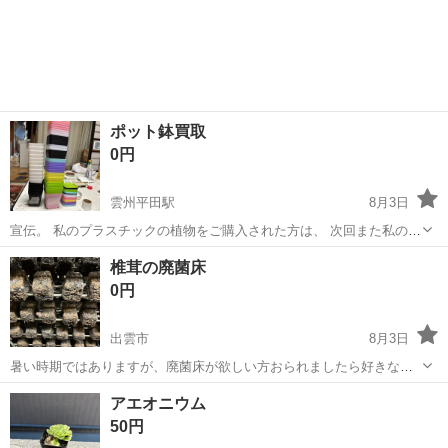
ポット鉢買取
0円
雲州平田駅
8月3日
宣伝。 私のプラスチックの植物をご購入された方は、 次回また私の商
品（植物以外でも）を購入された場合 １ポット返却してくだされば５
島根
出雲市
雲州平田駅
その他
椎茸の廃菌床
円お安くします。 ４ポットで、２０円引き。
0円
出雲市
8月3日
暑い時期ではありますが、廃菌床が欲しい方おられましたら好きなだ
けお持ち帰りください。 8月中に片付けたいと思ってます。ご連絡い
島根
出雲市
その他
椎茸
アエオニウム
ただいたから随時お渡し致します。積み込み等お手伝いできることは
50円
させて頂きます。