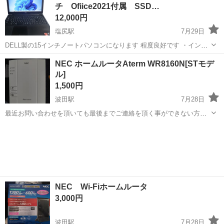
チ Ofiice2021付属 SSD…
12,000円
塩尻駅
7月29日
DELL製の15インチノートパソコンになります 程度良好です ・インタ
ーネット ・YouTube ・Officeを使った仕事や事務作業 ・リモートワー
長野
塩尻市
塩尻駅
ノートパソコン
DELL
NEC ホームルータAterm WR8160N[STモデ
ク 仕様 メーカー DELL モデル Inpiron ...
ル]
1,500円
波田駅
7月28日
最近お問い合わせを頂いても最後までご連絡を頂く事ができない方が
多いため最後までご連絡出来る方のみお問い合わせお願い致します。
長野
松本市
波田駅
周辺機器
Aterm
NEC Aterm WR8160N[STモデル] PA-WR8160N-ST ブランド NEC...
NEC Wi-Fiホームルータ
3,000円
波田駅
7月28日