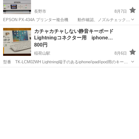
長野市
8月7日
EPSON PX-434A プリンター複合機 動作確認、ノズルチェック印
刷確認済 無線LAN 接続ケーブル 接続動作確認 スキャン、タッチ操
長野
長野市
プリンター
複合機
カチャカチャしない静音キーボード
作、などの動作は正常 付属品 本体 電源 接続ケーブル 中古...
Lightningコネクター用 iphone…
800円
稲荷山駅
8月6日
型番 TK-LCM02WH Lightning端子のあるiphone/ipad/ipod用のキーボ
ードです。 iOS/iPadOS 13.6以上の端末が必要です。 マルチファンク
長野
千曲市
稲荷山駅
周辺機器
Lightning
ションキー搭載で、ボリューム操作やメディアプ...