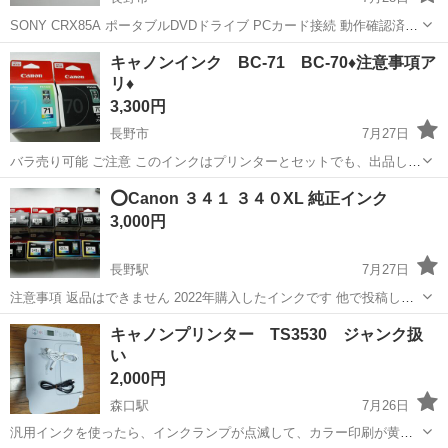
SONY CRX85A ポータブルDVDドライブ PCカード接続 動作確認済
み、 画像の本体 PCカード 接続ケーブルのみです。 ソニーのポー
長野
長野市
周辺機器
CRX
キャノンインク BC-71 BC-70♦️注意事項ア
タブルDVDドライブです。CDのライティングまで可能です。 SONY...
リ♦️
3,300円
長野市
7月27日
バラ売り可能 ご注意 このインクはプリンターとセットでも、出品して
おります その為、プリンターとセットの取引を優先します BC-71 ３色
長野
長野市
プリンター
⭕Canon ３４１ ３４０XL 純正インク
カラー 購入価約 2970円 を 1800円 BC-70 黒...
3,000円
長野駅
7月27日
注意事項 返品はできません 2022年購入したインクです 他で投稿して
いるプリンター複合機に付いているインクで プリンター価格を下げる
長野
長野市
長野駅
プリンター
PIXUS
キャノンプリンター TS3530 ジャンク扱
為バラ売りしている品で プリンター取引が終了した時には終了します
い
...
2,000円
森口駅
7月26日
汎用インクを使ったら、インクランプが点滅して、カラー印刷が黄色