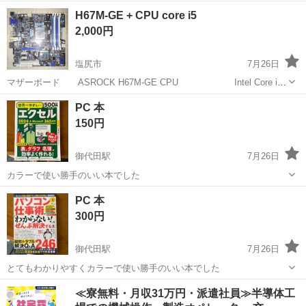
い色でしか印刷出来なくなりました。 説明書通りにやったんですけど
長野
松本市
森口駅
プリンター
H67M-GE + CPU core i5
ねー。 黒はかろうじて印刷できます。 そんな訳でジャンク扱いとさせ
2,000円
て下さい。 詳しい方直して使っ...
塩尻市
7月26日
マザーボード ASROCK H67M-GE CPU Intel Core i5
3470 更新のため出品します。 自作・予備に。 稼働確認済みです。ノ
長野
塩尻市
パソコン
CPU
PC 本
ークレーム・ノーリターン 写真に写ってい...
150円
御代田駅
7月26日
カラーで使い勝手のいい本でした
長野
北佐久郡
御代田駅
その他
PC 本
300円
御代田駅
7月26日
とてもわかりやすくカラーで使い勝手のいい本でした
長野
北佐久郡
御代田駅
その他
≪寮無料・月収31万円・派遣社員≫半導体工