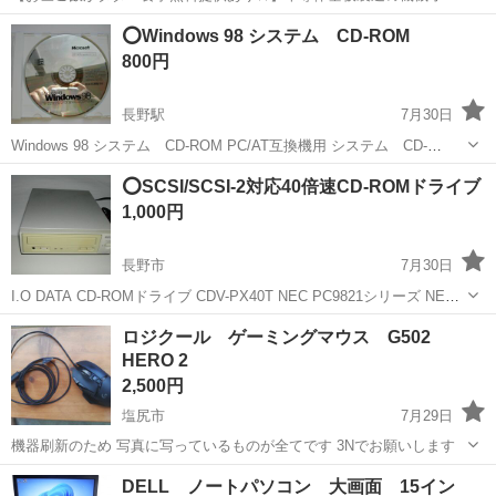
レーターや検査作業！未経験活躍中★カップル＆友達同士の応募OK！
長野
茅野市
茅野駅
その他
⭕Windows 98 システム CD-ROM
赴任旅費会社負担★嬉しい無料送迎◎正社員登用制度あり！マイカー
800円
通勤OK！無料駐車場完備！《長野県茅...
長野駅
7月30日
Windows 98 システム CD-ROM PC/AT互換機用 システム CD-
ROM 1枚のみ ソフトウエアーの為返品不可 自己責任で購入して下さ
長野
長野市
長野駅
パソコンソフト
Windows 98
⭕SCSI/SCSI-2対応40倍速CD-ROMドライブ
い。 取引は長野市で手渡しのみの対応になります。
1,000円
長野市
7月30日
I.O DATA CD-ROMドライブ CDV-PX40T NEC PC9821シリーズ NEC
PC98-NXシリーズ DOS/Vマシン PCとの接続方式：SCSI SCSI環境の
長野
長野市
周辺機器
SCSI
ロジクール ゲーミングマウス G502
ケーブルが無いため動作未確認...
HERO 2
2,500円
塩尻市
7月29日
機器刷新のため 写真に写っているものが全てです 3Nでお願いします
長野
塩尻市
周辺機器
DELL ノートパソコン 大画面 15イン