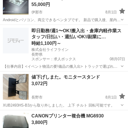
55,000円
伊那市
8月1日
Androidとパソコン、両立できるペンタブです。 新品で購入後、屋内で
のみ使用いたしました。 外には持ち出しておりません。 【今回お譲り
長野
伊那市
周辺機器
Android
即日勤務!週1〜OK!搬入出・倉庫内軽作業ス
するもの】 本体 接続ケーブル類 ペン（充電不要） ...
タッフ/日払い・週払いOK!/副業に…
時給1,100円～
株式会社ライフライン
長野県
スポンサー：求人ボックス
08月07日
【仕事内容】<イベント物流の要!備品の搬入出> トラックで運ばれて
きたイベント機材や備品を会場内に運び入れたり(搬入)、 終了後にト
アルバイト・パート
値下げしまた。モニタースタンド
ラックへ積み込んだり(搬出)するお仕事です。 <働きやすいポイント>
3,072円
・接客なし&裏方作業!モクモ...
長野市
8月1日
XUB2493HS-B3から取り外しました。 上下 チルト 回転可能です。
長野
長野市
OA用品
CANONプリンター複合機 MG6930
3,800円