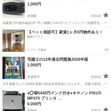
1,000円
有明駅
8月6日
画素数720 動作確認済‼️ 早い物勝ちSALE‼️ セブンイレブン安曇野北穂
高店で待ち合わせです。
長野
安曇野市
有明駅
周辺機器
【ペット相談可】家賃1ヶ月0円物件あり！
無料アプリ
Ad
ニフティ不動産
宅建士の12年過去問題集2026年版
2,000円
安曇野市
8月6日
今年度購入した2026年度版の新品未使用品になります。 宅建士取得に
向け1番売れている過去問題集です。 近くまで直前取りに来られる方
長野
安曇野市
PCパーツ
♦️⭕🤩5440円インク付き♦️キヤノン PIXUS
にお譲りします。 ✴︎⭐︎安曇野市豊科になります。⭐︎✴︎
MP470 プリンタ …
6,000円
長野市
8月6日