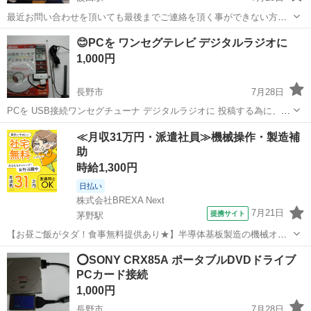
最近お問い合わせを頂いても最後までご連絡を頂く事ができない方が
多いため最後までご連絡出来る方のみお問い合わせお願い致します。
長野
松本市
波田駅
周辺機器
ホームルータ
😊PCを ワンセグテレビ デジタルラジオに
Aterm WG1900HP PA-WG1900HP 箱あり 説明書ありです。 あくま...
1,000円
長野市
7月28日
PCを USB接続ワンセグチューナ デジタルラジオに 投稿する為に、
windows 10 にインストール 動作確認しました 他のOSでは確認して
長野
長野市
その他
ワンセグ
≪月収31万円・派遣社員≫機械操作・製造補
いません、 他のOSにインストールする方、インストール、使用方法
助
に自信...
時給1,300円
日払い
株式会社BREXA Next
7月21日
提携サイト
茅野駅
【お昼ご飯がタダ！食事無料提供あり★】半導体基板製造の機械オペ
レーターや検査作業！未経験活躍中★カップル＆友達同士の応募OK！
長野
茅野市
茅野駅
その他
⭕SONY CRX85A ポータブルDVDドライブ
赴任旅費会社負担★嬉しい無料送迎◎正社員登用制度あり！マイカー
PCカード接続
通勤OK！無料駐車場完備！《長野県茅...
1,000円
長野市
7月28日