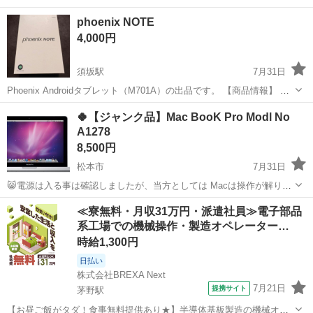
phoenix NOTE
4,000円
須坂駅
7月31日
Phoenix Androidタブレット（M701A）の出品です。 【商品情報】 ・
メーカー：Phoenix ・モデル：M701A ・OS：Android 11 ・Wi-Fiモデ
長野
須坂市
須坂駅
タブレットPC
🍀【ジャンク品】Mac BooK Pro Modl No
ル ・動作確認済み ・初期化済み 【状態】...
A1278
8,500円
松本市
7月31日
😸電源は入る事は確認しましたが、当方としては Macは操作が解りま
せんので、ジャンク扱いで出品します。 😸外観は綺麗であり、液晶の
長野
松本市
Mac
Pro
≪寮無料・月収31万円・派遣社員≫電子部品
割れもありません。 😸画像①はサンプル画像なので実際の画像ではあ
系工場での機械操作・製造オペレーター…
りません。 ◆Ma...
時給1,300円
日払い
株式会社BREXA Next
7月21日
提携サイト
茅野駅
【お昼ご飯がタダ！食事無料提供あり★】半導体基板製造の機械オペ