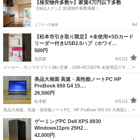
【格安物件多数✨】家賃4万円以下多数
OK！ 人気の工場のお仕事 ◇カーナビゲーション部品の組立◇ ■ 業務
【保証人ナシ】賃貸物件多数掲載！
内容 車載用カーナビゲ...
Ad
ニフティ不動産
【松本市引き取り限定】⭐未使用⭐SDカード
リーダー付きUSB2.0ハブ（ホワイ…
500円
塩尻駅
8月2日
メーカー…サンワサプライ(株) 型番…USB-HCS307W 未使用品です 受
付終了していない物はまだ御座いますので出品一覧から過去の商品も
長野
東筑摩郡
塩尻駅
周辺機器
リーダー
美品大画面 高速・高性能ノートPC HP
ご覧ください 【状態】 中古品…簡易清掃のみとなりますのでご使用の
ProBook 650 G4 15.…
前にクリーニン...
26,500円
松本駅
8月1日
美品大画面。高速・高性能ノートPC。HP ProBook 650 G4 大画面15.6
インチ、スリムでスタイリッシュなデザイン。 Windows11 pro。Core-
長野
松本市
松本駅
ノートパソコン
ゲーミングPC Dell XPS 8930
i3、メモリー8GB搭載。 ストレージはハードディ...
Windows11pro 25H2…
42,000円