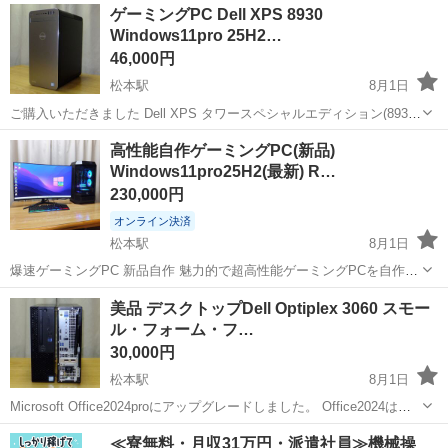
長野
松本市
松本駅
デスクトップパソコン
Core i7
ゲーミングPC Dell XPS 8930
に対応して...
Windows11pro 25H2…
46,000円
松本駅
8月1日
ご購入いただきました Dell XPS タワースペシャルエディション(8930)
高スペックでスタイリッシュ、パワフルなハイエンドデスクトップPC
長野
松本市
松本駅
デスクトップパソコン
高性能自作ゲーミングPC(新品)
です。 デルのXPSタワースペシャルエディション(8930)は、高性...
Windows11pro25H2(最新) R…
230,000円
オンライン決済
松本駅
8月1日
爆速ゲーミングPC 新品自作 魅力的で超高性能ゲーミングPCを自作し
ました。 Windows11pro 25H2(最新)、Office2021pro搭載。 イルミネー
長野
松本市
松本駅
デスクトップパソコン
31.5インチ
美品 デスクトップDell Optiplex 3060 スモー
ションギミックを楽しむため、ケースはThermal...
ル・フォーム・フ…
30,000円
松本駅
8月1日
Microsoft Office2024proにアップグレードしました。 Office2024は
Windows11に最新の技術に対応しており、AIを活用した文書校正機能
長野
松本市
松本駅
デスクトップパソコン
Office
≪寮無料・月収31万円・派遣社員≫機械操
や、Excelのデータ分析機能も向上しています。最新の...