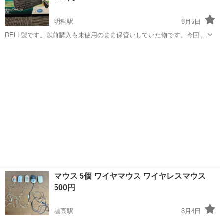
明科駅
8月5日
DELL製です。以前購入も未使用のまま保管いしていた物です。今回写
真を撮る為初めて開封しました。１つのワイヤレスUSB送受信機でキ
長野
安曇野市
明科駅
周辺機器
マウス
ーボード、マウスが動作します。
マウス 5個 ワイヤマウス ワイヤレスマウス
500円
穂高駅
8月4日