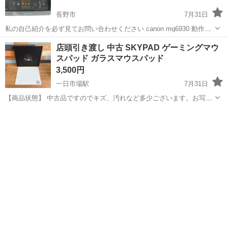
長野市
7月31日
私の自己紹介を必ず見てお問い合わせください canon mg6930 動作確
認済み 注意事項 ① プリンター入れ替え資金獲得の為
長野
長野市
プリンター
CANON
店頭引き渡し 中古 SKYPAD ゲーミングマウ
すでに3品取引が終わり あと3品 終わった時点で終了とさ
スパッド ガラスマウスパッド
せ...
3,500円
一日市場駅
7月31日
【商品状態】 中古品ですのでキズ、汚れなど多少ございます。お写真
にてご確認下さい。 現在店頭でも販売中です。 販売済みの場合はご容
長野
安曇野市
一日市場駅
周辺機器
赦くださいませ。 （※店頭受け渡し）当社では品物を直接お客様に見
て頂き安心して...