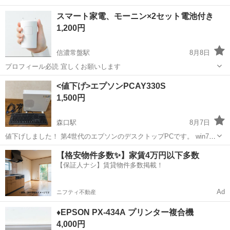
スマート家電、モーニン×2セット電池付き
1,200円
信濃常盤駅
8月8日
プロフィール必読 宜しくお願いします
長野
大町市
信濃常盤駅
周辺機器
スマート家電
<値下げ>エプソンPCAY330S
1,500円
森口駅
8月7日
値下げしました！ 第4世代のエプソンのデスクトップPCです。 win7か
らwin10にして使っていましたがwin11に対応しておりませんので、買
長野
松本市
森口駅
デスクトップパソコン
【格安物件多数✨】家賃4万円以下多数
い替えのため出品いたします。 PCのスペックなどは画像にてご確認下
【保証人ナシ】賃貸物件多数掲載！
さい。 初期化...
Ad
ニフティ不動産
♦️EPSON PX-434A プリンター複合機
4,000円