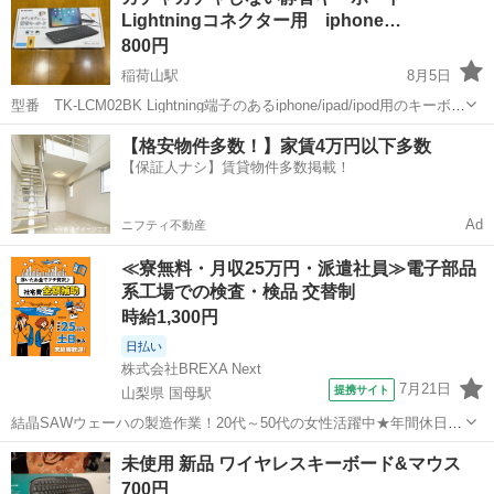
Lightningコネクター用 iphone…
荷山にあるコメリ更埴店の駐車...
800円
稲荷山駅
8月5日
型番 TK-LCM02BK Lightning端子のあるiphone/ipad/ipod用のキーボー
ドです。 iOS/iPadOS 13.6以上の端末が必要です。 マルチファンクシ
長野
千曲市
稲荷山駅
周辺機器
Lightning
【格安物件多数！】家賃4万円以下多数
ョンキー搭載で、ボリューム操作やメディアプ...
【保証人ナシ】賃貸物件多数掲載！
Ad
ニフティ不動産
≪寮無料・月収25万円・派遣社員≫電子部品
系工場での検査・検品 交替制
時給1,300円
日払い
株式会社BREXA Next
7月21日
提携サイト
山梨県 国母駅
結晶SAWウェーハの製造作業！20代～50代の女性活躍中★年間休日
120日＆土日祝休み！クリーンルーム内でのお仕事！日払い制度利用可
山梨
国母駅
その他
未使用 新品 ワイヤレスキーボード&マウス
◎正社員登用制度あり！マイカー通勤可！《山梨県中巨摩郡昭和町》
700円
人気の工場のお仕事 ◇結晶...