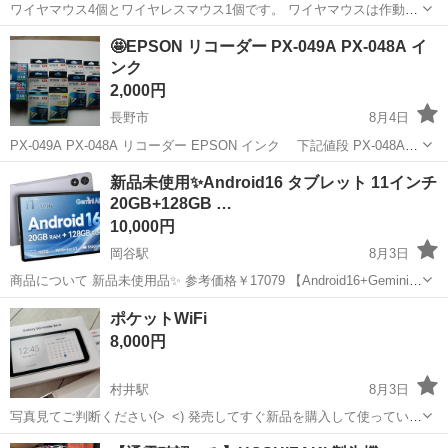
ワイヤマウス4個とワイヤレスマウス1個です。 ワイヤマウスは作動確
認しました。 ワイヤレスマウス(NEC MT-1626)は作動確認出来ていな
長野
安曇野市
穂高駅
PCパーツ
🤩EPSON リコーダー PX-049A PX-048A イ
いので、ジャンク扱いです。分かる方が居れば、作動確認出来ると思
ンク
います。 綿半穂高店...
2,000円
長野市
8月4日
PX-049A PX-048A リコーダー EPSON インク 下記値段 PX-048A
PX-049A 2022年購入したインクです 純正インク ブラック増量
長野
長野市
プリンター
リコーダー
新品未使用✨Android16 タブレット 11インチ
L １個 約2000円 を 10...
20GB+128GB …
10,000円
岡谷駅
8月3日
商品について 新品未使用品✨ 参考価格￥17079 【Android16+Gemini
AI 搭載】 最新 Android16 OS に AI 機能 Gemini を内蔵、外国語翻
長野
岡谷市
岡谷駅
タブレットPC
ポケットWiFi
訳・長文要約で自宅学習の効...
8,000円
村井駅
8月3日
写真見てご判断ください(>_<) 発売してすぐ新品を購入して使っていま
した 保護フィルム貼って使用していました 画面に傷はありませんが、
長野
松本市
村井駅
周辺機器
WiFi