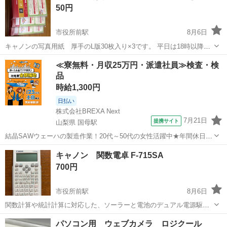
50円
市役所前駅
8月6日
キャノンの写真用紙 厚手のL版30枚入り×3です。 平日は18時以降、
土日祝は午後〜夕方で取りに来てくれる方へお譲りします。 よろしく
長野
長野市
市役所前駅
その他
≪寮無料・月収25万円・派遣社員≫検査・検
お願いします。
品
時給1,300円
日払い
株式会社BREXA Next
7月21日
提携サイト
山梨県 国母駅
結晶SAWウェーハの製造作業！20代～50代の女性活躍中★年間休日
120日＆土日祝休み！クリーンルーム内でのお仕事！日払い制度利用可
山梨
国母駅
その他
キャノン 関数電卓 F-715SA
◎正社員登用制度あり！マイカー通勤可！《山梨県中巨摩郡昭和町》
700円
人気の工場のお仕事 ◇結晶...
市役所前駅
8月6日
関数計算や統計計算に対応した、ソーラーと電池のデュアル電源駆動
の関数電卓です。 - メーカー: Canon - モデル: F-715SA - 電源: ソーラ
長野
長野市
市役所前駅
周辺機器
パソコン用 ウェブカメラ ロジクール
ーセル・ボタン電池(LR44) 平日は18時以降、土日祝日はご相...