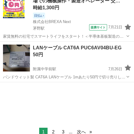
場での機械操作・製造オペレーター 交…
時給1,300円
日払い
株式会社BREXA Next
7月21日
提携サイト
茅野駅
家賃無料の社宅でスマートライフをスタート！＜半導体基板製造の機
械操作・検査＞ランチ代もかからないオトクな職場◎／稼ぎもしっか
長野
茅野市
茅野駅
その他
LANケーブル CAT6A PUC6AV04BU-EG
り！月収例31万円／長野県茅野市 半導体基板の製造・検査 クリーンル
50円
ーム内で、半導体基板の製造や検...
附属中学前駅
7月26日
パンドウィット製 CAT6A LANケーブル 1mあたり50円で切り売りしま
す。 加工用の工具の貸し出しもできますよ。 ドラムでありますので、
長野
長野市
附属中学前駅
PCパーツ
LANケーブル
長さ調整できますのでコメントください。
1
2
3
...
次へ