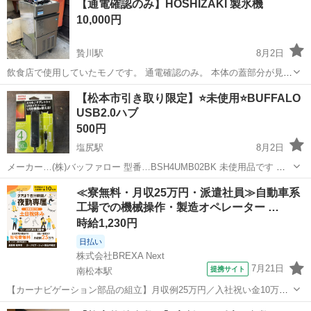
【通電確認のみ】HOSHIZAKI 製氷機
下の方に傷があります 普通に使えます お取引場所は日時によって違い
10,000円
ます 基本的に...
贄川駅
8月2日
飲食店で使用していたモノです。 通電確認のみ。 本体の蓋部分が見当
たりません。 詳しいことは何も分かりませんので、知識のある方でお
長野
塩尻市
贄川駅
パソコン
【松本市引き取り限定】⭐未使用⭐BUFFALO
願いします。
USB2.0ハブ
500円
塩尻駅
8月2日
メーカー…(株)バッファロー 型番…BSH4UMB02BK 未使用品です 受
付終了していない物はまだ御座いますので出品一覧から過去の商品も
長野
東筑摩郡
塩尻駅
周辺機器
ハブ
≪寮無料・月収25万円・派遣社員≫自動車系
ご覧ください 【状態】 中古品…簡易清掃のみとなりますのでご使用の
工場での機械操作・製造オペレーター …
前にクリーニング...
時給1,230円
日払い
株式会社BREXA Next
7月21日
提携サイト
南松本駅
【カーナビゲーション部品の組立】月収例25万円／入社祝い金10万
円！／うれしい土日祝休み★年間休日125日／稼げる夜勤専属！日払い
長野
松本市
南松本駅
その他