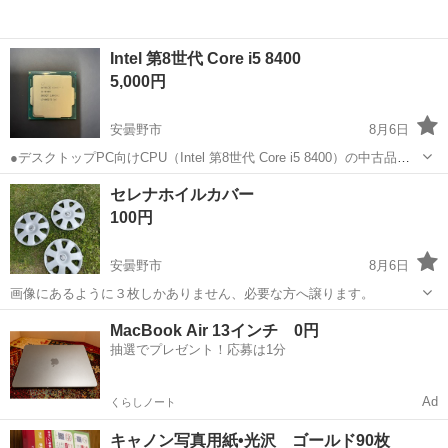
Intel 第8世代 Core i5 8400
5,000円
安曇野市
8月6日
●デスクトップPC向けCPU（Intel 第8世代 Core i5 8400）の中古品で
す。 ・コア数：６コア / ６スレッド ・基本動作周波数：2.8GHz（タ
長野
安曇野市
PCパーツ
第8世代
セレナホイルカバー
ーボブースト時：最大4.0GHz） ・ソケ...
100円
安曇野市
8月6日
画像にあるように３枚しかありません、必要な方へ譲ります。
長野
安曇野市
パソコン
画像
MacBook Air 13インチ 0円
抽選でプレゼント！応募は1分
Ad
くらしノート
キャノン写真用紙•光沢 ゴールド90枚