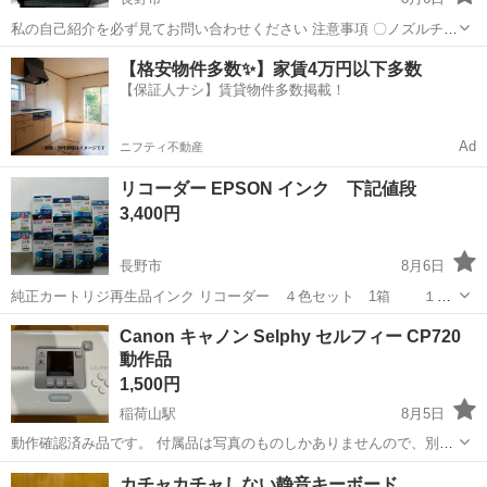
私の自己紹介を必ず見てお問い合わせください 注意事項 〇ノズルチェ
ックは、インクが少ない為、きれいに印刷されません 印刷ヘッド付
長野
長野市
プリンター
インク
【格安物件多数✨】家賃4万円以下多数
きのインクカートリッジです、交換すれば、印刷は正常にできます
【保証人ナシ】賃貸物件多数掲載！
他でインクを売ってい...
Ad
ニフティ不動産
リコーダー EPSON インク 下記値段
3,400円
長野市
8月6日
純正カートリジ再生品インク リコーダー ４色セット 1箱 １
箱 約 3400円 1800円 純正インク 黒 増量 ブラックL 6個
長野
長野市
プリンター
リコーダー
Canon キャノン Selphy セルフィー CP720
１個 約 2000円 1100円 ６個まで ...
動作品
1,500円
稲荷山駅
8月5日
動作確認済み品です。 付属品は写真のものしかありませんので、別
途、ACアダプター、インク、用紙をご用意ください。 写真2枚目のよ
長野
千曲市
稲荷山駅
プリンター
キャノン
カチャカチャしない静音キーボード
うに裏面にヒビがありますが、動作には影響ないようです。 千曲市稲