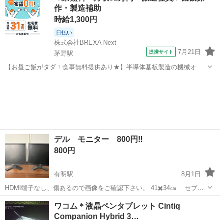
作・製造補助
時給1,300円
日払い
株式会社BREXA Next
7月21日
提携サイト
茅野駅
【お昼ご飯がタダ！食事無料提供あり★】半導体基板製造の機械オペ
レーターや検査作業！未経験活躍中★カップル＆友達同士の応募OK！
長野
茅野市
茅野駅
その他
赴任旅費会社負担★嬉しい無料送迎◎正社員登用制度あり！マイカー
通勤OK！無料駐車場完備！《長野県茅...
デル モニター 800円‼️
800円
有明駅
8月1日
HDMI端子なし、傷あるので画像をご確認下さい。 41✖️34㎝ セブン
イレブン安曇野北穂高店にて待ち合わせです。 本気で買う方は問い合
長野
安曇野市
有明駅
周辺機器
モニター
ワコム＊液晶ペンタブレット Cintiq
わせして下さい。
Companion Hybrid 3…