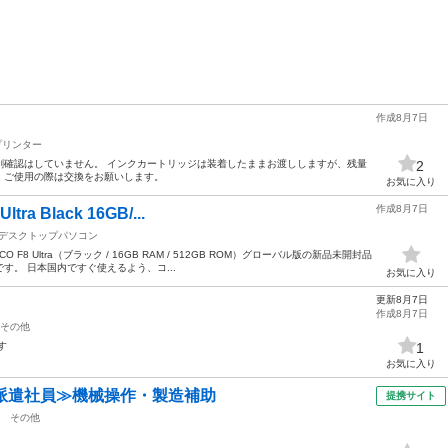
作成8月7日
プリンター
刷確認はしていません。 インクカートリッジは装着したままお渡ししますが、残量
2
。ご使用の際は交換をお願いします。
お気に入り
作成8月7日
a Black 16GB/...
デスクトップパソコン
F8 Ultra（ブラック / 16GB RAM / 512GB ROM）グローバル版の新品未開封品
す。 日本国内ですぐ使えるよう、コ...
お気に入り
更新8月7日
作成8月7日
その他
す
1
お気に入り
派遣社員≫機械操作・製造補助
提携サイト
その他