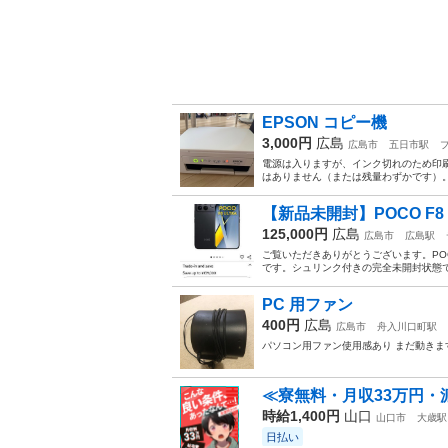
EPSON コピー機
3,000円
広島
広島市
五日市駅
電源は入りますが、インク切れのため印
はありません（または残量わずかです）
【新品未開封】POCO F8 Ultr
125,000円
広島
広島市
広島駅
ご覧いただきありがとうございます。 ​POCO 
です。 ​シュリンク付きの完全未開封状態で
PC 用ファン
400円
広島
広島市
舟入川口町駅
パソコン用ファン使用感あり まだ動きま
≪寮無料・月収33万円・
時給1,400円
山口
山口市
大歳駅
日払い