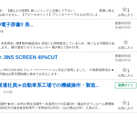
1
ターです。 【傷などの状態】新しいインクと交換して下さい。 普通に使え
ん。 【アピールポイント】プリンターケーブルもお付けしま...
お気に入り
更新8月5日
電子辞書‼️ 美...
作成8月5日
の他
️ 未使用近い物❣️ 動作確認済み 店頭にも同時販売しているため、無くなる可能性があ
す。 横川激安リサイクルセンター 横川町1丁目4-37末...
お気に入り
更新8月5日
NS SCREEN 40%CUT
作成8月5日
リーン FPC-23S-002 グレー ーーーーーー 1ヶ月ほど使用しました。 ※簡易清掃済み ■
1
詳細はお取引開始後に改めてお伝えします...
お気に入り
派遣社員≫自動車系工場での機械操作・製造...
提携サイト
その他
1
躍中★20～40代の男女活躍中！友達同士での応募OK！備品付きワンルーム寮費無
応可◎格安食堂利用可！年間休日135日♪《山口県山口市》 人気の工...
お気に入り