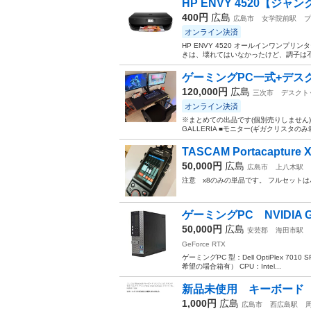
HP ENVY 4520【ジャ
400円
広島
広島市
女学院前駅
プ
オンライン決済
HP ENVY 4520 オールインワンプリ
きは、壊れてはいなかったけど、調子は
ゲーミングPC一式+デス
120,000円
広島
三次市
デスクト
オンライン決済
※まとめての出品です(個別売りしません)
GALLERIA ■モニター(ギガクリスタのみ箱あ
TASCAM Portacapture 
50,000円
広島
広島市
上八木駅
注意 x8のみの単品です。 フルセット
ゲーミングPC NVIDIA Ge
50,000円
広島
安芸郡
海田市駅
GeForce RTX
ゲーミングPC 型：Dell OptiPlex 7010 
希望の場合箱有） CPU：Intel...
新品未使用 キーボード
1,000円
広島
広島市
西広島駅