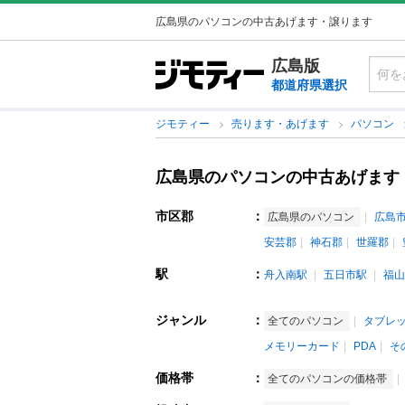
広島県のパソコンの中古あげます・譲ります
広島版
都道府県選択
ジモティー
売ります・あげます
パソコン
広島県のパソコンの中古あげます
市区郡
：
広島県のパソコン
広島
安芸郡
神石郡
世羅郡
駅
：
舟入南駅
五日市駅
福山
ジャンル
：
全てのパソコン
タブレッ
メモリーカード
PDA
そ
価格帯
：
全てのパソコンの価格帯