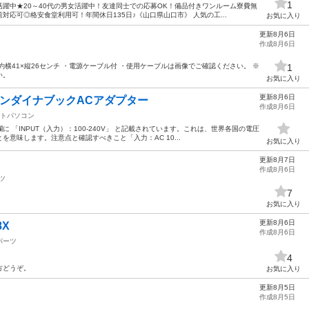
1
躍中★20～40代の男女活躍中！友達同士での応募OK！備品付きワンルーム寮費無
応可◎格安食堂利用可！年間休日135日♪《山口県山口市》 人気の工...
お気に入り
更新8月6日
作成8月6日
横41×縦26センチ ・電源ケーブル付 ・使用ケーブルは画像でご確認ください。 ※
1
い。
お気に入り
更新8月6日
ソコンダイナブックACアダプター
作成8月6日
トパソコン
 「INPUT（入力）：100-240V」 と記載されています。これは、世界各国の電圧
とを意味します。注意点と確認すべきこと「入力：AC 10...
お気に入り
更新8月7日
作成8月6日
ツ
7
お気に入り
更新8月6日
8X
作成8月6日
パーツ
4
方どうぞ。
お気に入り
更新8月5日
作成8月5日