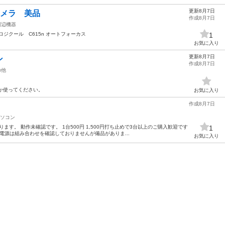
更新8月7日
カメラ 美品
作成8月7日
周辺機器
ジクール C615n オートフォーカス
1
お気に入り
更新8月7日
ン
作成8月7日
の他
たか使ってください。
お気に入り
作成8月7日
ソコン
ます。 動作未確認です。 1台500円 1,500円打ち止めで3台以上のご購入歓迎です
1
ブル、電源は組み合わせを確認しておりませんが備品がありま...
お気に入り