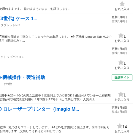
使用のままです。 箱のままそのままでお譲りします。
お気に入り
更新8月8日
(第3世代) ケース 1...
作成8月8日
タブレットPC
1
種を間違えて購入してしまったため出品します。 ■対応機種 Lenovo Tab M10 P
未使用（開封のみ）...
お気に入り
更新8月8日
作成8月8日
スクトップパソコン
1
お気に入り
≫機械操作・製造補助
提携サイト
その他
1
躍中★20～40代の男女活躍中！友達同士での応募OK！備品付きワンルーム寮費無
応可◎格安食堂利用可！年間休日135日♪《山口県山口市》 人気の工...
お気に入り
更新8月8日
レーザープリンター（imagio M...
作成8月8日
14
のトレイが故障（紙つまりエラー）しています。 A4とB4は問題なく使えます。倍率印刷も可
を付属します（交換してそれほど印刷していな...
お気に入り