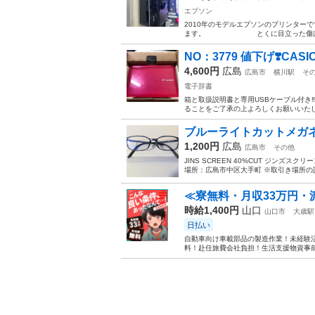
エプソン
2010年のモデルエプソンのプリン
ます。 とくに目立った傷はありませ
NO：3779 値下げ❣️CASIO
4,600円
広島
広島市
横川駅
そ
電子辞書
箱と取扱説明書と専用USBケーブル付き‼
ることをご了承の上よろしくお願いいたしま
ブルーライトカットメガネ JI
1,200円
広島
広島市
その他
JINS SCREEN 40%CUT ジンズスク
場所：広島市中区大手町 ※取引き場所の
≪寮無料・月収33万円・
時給1,400円
山口
山口市
大歳駅
日払い
自動車向け車載部品の製造作業！未経験活
料！赴任旅費会社負担！生活支援物資事前対