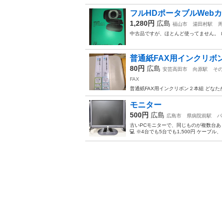
フルHDポータブルWeb
1,280円
広島
福山市
湯田村駅
中古品ですが、ほとんど使ってません。 ロ
普通紙FAX用インクリボ
80円
広島
安芸高田市
向原駅
そ
FAX
普通紙FAX用インクリボン２本組 どな
モニター
500円
広島
広島市
県病院前駅
パ
古いPCモニターで、同じものが複数台あり
💻 ※4台でも5台でも1,500円 ケー