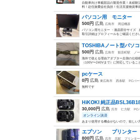
自動車向け車載部品の製造作業！未経験活
料！赴任旅費会社負担！生活支援物資事前対
パソコン用 モニター
500円
広島
広島市
周辺機器
パソコン用モニター ・液晶部分サイズ 約
取引詳細はプロフィールをご確認くださ
TOSHIBAノート型パ
500円
広島
広島市
観音町駅
ノー
海外で使える理由アダプター左側の仕様欄に
（100V〜240Vまで）に対応しているこ
pcケース
0円
広島
東広島市
西条駅
PCパー
無料です
HiKOKI 純正品BSL36B1
30,000円
広島
呉市
仁方駅
PC
オンライン決済
あまり使用する機会がないので、欲しい
エプソン プリンター
800円
広島
呉市
呉駅
プリンター