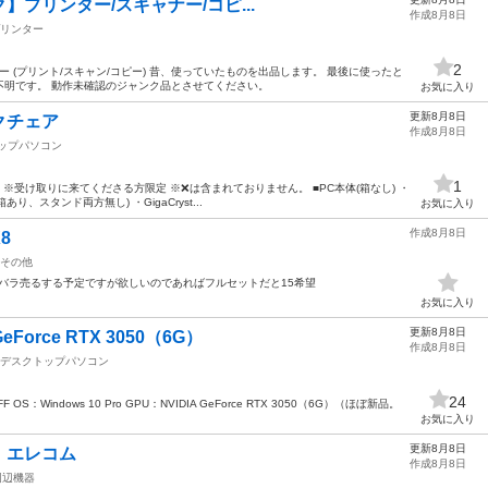
ンク】プリンター/スキャナー/コピ...
作成8月8日
リンター
2
ンター (プリント/スキャン/コピー) 昔、使っていたものを出品します。 最後に使ったと
不明です。 動作未確認のジャンク品とさせてください。
お気に入り
更新8月8日
クチェア
作成8月8日
ップパソコン
1
 ※受け取りに来てくださる方限定 ※❌は含まれておりません。 ■PC本体(箱なし) ・
り、スタンド両方無し) ・GigaCryst...
お気に入り
作成8月8日
X8
その他
はバラ売るする予定ですが欲しいのであればフルセットだと15希望
お気に入り
更新8月8日
Force RTX 3050（6G）
作成8月8日
デスクトップパソコン
24
SFF OS：Windows 10 Pro GPU：NVIDIA GeForce RTX 3050（6G）（ほぼ新品。
お気に入り
更新8月8日
 エレコム
作成8月8日
周辺機器