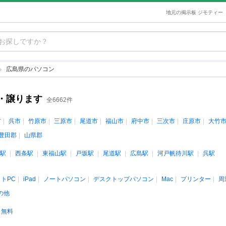
地元の掲示板 ジモティー
広島県のパソコン
・譲ります
全6662件
市
呉市
竹原市
三原市
尾道市
福山市
府中市
三次市
庄原市
大竹
豊田郡
山県郡
駅
西条駅
東福山駅
戸坂駅
尾道駅
広島駅
河戸帆待川駅
呉駅
トPC
iPad
ノートパソコン
デスクトップパソコン
Mac
プリンター
周
の他
無料