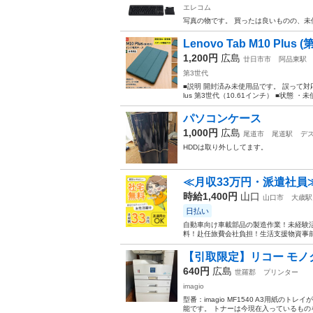
エレコム
写真の物です。 買ったは良いものの、未
Lenovo Tab M10 Plus 
1,200円
広島
廿日市市
阿品東駅
第3世代
■説明 開封済み未使用品です。 誤って対応機
lus 第3世代（10.61インチ） ■状態 ・
パソコンケース
1,000円
広島
尾道市
尾道駅
デ
HDDは取り外ししてます。
≪月収33万円・派遣社員
時給1,400円
山口
山口市
大歳駅
日払い
自動車向け車載部品の製造作業！未経験活
料！赴任旅費会社負担！生活支援物資事前対
【引取限定】リコー モノクロ
640円
広島
世羅郡
プリンター
imagio
型番：imagio MF1540 A3用紙
能です。 トナーは今現在入っているもの