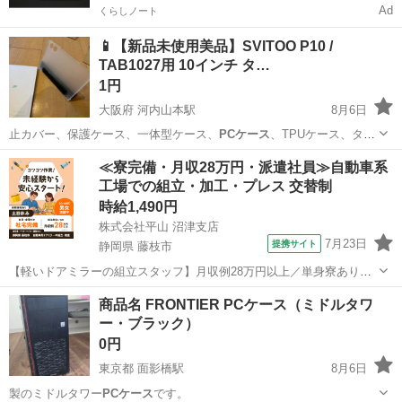
Ad
くらしノート
📱【新品未使用美品】SVITOO P10 /
TAB1027用 10インチ タ…
1円
大阪府 河内山本駅
8月6日
止カバー、保護ケース、一体型ケース、
PCケース
、TPUケース、タブ
レットアクセサリ…
大阪
八尾市
河内山本駅
携帯アクセサリー
ケース
≪寮完備・月収28万円・派遣社員≫自動車系
工場での組立・加工・プレス 交替制
時給1,490円
株式会社平山 沼津支店
7月23日
提携サイト
静岡県 藤枝市
【軽いドアミラーの組立スタッフ】月収例28万円以上／単身寮あり／
年間休日121日／初めてさんも安心のカンタン作業 【未経験歓迎】軽
静岡
藤枝市
その他
商品名 FRONTIER PCケース（ミドルタワ
いドアミラーの組立スタッフ｜新設のキレイな工場◎男女活躍中！ 大
ー・ブラック）
手自動車部品メーカーの新設工...
0円
東京都 面影橋駅
8月6日
製のミドルタワー
PCケース
です。