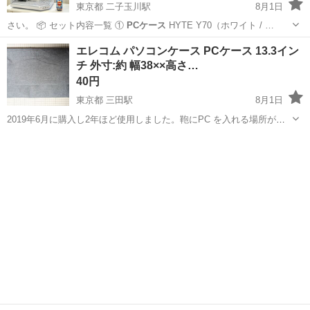
東京都 二子玉川駅
8月1日
さい。 📦 セット内容一覧 ①
PCケース
HYTE Y70（ホワイト / …
東京
世田谷区
二子玉川駅
PCパーツ
エレコム パソコンケース PCケース 13.3イン
チ 外寸:約 幅38××高さ…
40円
東京都 三田駅
8月1日
2019年6月に購入し2年ほど使用しました。鞄にPC を入れる場所があ
るため保管していましたが、使用する機会がなく出品します。出品す
東京
港区
三田駅
その他
PCケース
るにあたり洗濯しました。使用感があり、長期保管のため型がついて
おります。デリケートな方の購入...