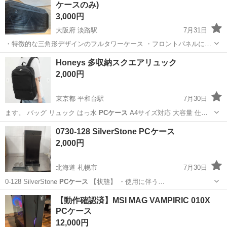
ケースのみ)
※立ち上げ時期目安：2...
3,000円
大阪府 淡路駅
7月31日
・特徴的な三角形デザインのフルタワーケース ・フロントパネルに
USBポート、ヘッドホン/マイク端子、光学ドライブスロットあり ・背
大阪
大阪市
淡路駅
PCパーツ
Honeys 多収納スクエアリュック
面に拡張スロット(PCIスロット)複数、大型ファン搭載 【こんな方にお
2,000円
すすめ】 ・自作PCで...
東京都 平和台駅
7月30日
ます。 バッグ リュック はっ水
PCケース
A4サイズ対応 大容量 仕切
り オ…
東京
練馬区
平和台駅
バッグ
0730-128 SilverStone PCケース
2,000円
北海道 札幌市
7月30日
0-128 SilverStone
PCケース
【状態】 ・使用に伴う…
北海道
札幌市
PCパーツ
PCケース
【動作確認済】MSI MAG VAMPIRIC 010X
PCケース
12,000円