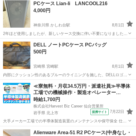
PCケース Lian-li LANCOOL216
4,000円
神奈川県 かしわ台駅
8月1日
2年ほど使用しましたが、新しいケース交換に伴い不要になりましたの
で出品致します。 ※簡易清掃はしましたが、使用に伴う傷や汚れがご
神奈川
綾瀬市
かしわ台駅
PCパーツ
DELL ノートPCケース PCバッグ
ざいますので完璧を求める方はご遠慮ください。 ※平日20時以降、土
500円
日昼間であれば引き取り対応...
宮崎県 宮崎駅
8月1日
内部にクッション性のあるブルーのライニングを施した、DELLロゴ入
りのノートPC用キャリングケースです。 - ブランド: DELL - カラー:
宮崎
宮崎市
宮崎駅
その他
≪寮無料・月収34.5万円・派遣社員≫半導体
グレー/ブラック - 内部素材: キルティング加工ブルーライニング 素人
工場での機械操作・製造オペレーター…
保...
時給1,700円
株式会社Harvest Biz Career 仙台営業所
7月22日
提携サイト
岩手県 北上市
大手メーカー工場での半導体製造装置のメンテナンスや保守保全 仕事
内容 ＼フラッシュメモリの製造を行う工場で半導体製造装置の保守・
岩手
北上市
その他
Alienware Area-51 R2 PCケース(中身なし・
点検のお仕事／ 新工場新設に伴い、請負現場の立ち上げを行います！