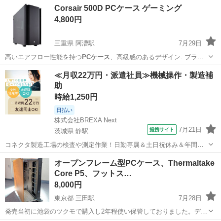
茨城
下妻市
下妻駅
ノートパソコン
Corsair 500D PCケース ゲーミング
4,800円
三重県 阿漕駅
7月29日
高いエアフロー性能を持つ
PCケース
、​高級感のあるデザイン: ブラッ
シ…
三重
津市
阿漕駅
PCパーツ
PCケース
≪月収22万円・派遣社員≫機械操作・製造補
助
時給1,250円
日払い
株式会社BREXA Next
7月21日
提携サイト
茨城県 静駅
コネクタ製造工場の検査や測定作業！日勤専属＆土日祝休み＆年間休
日128日★クリーンルーム内作業★マイカー通勤OK＆無料駐車場あり
茨城
常陸大宮市
静駅
その他
オープンフレーム型PCケース、Thermaltake
★就業先食堂利用可！日払い制度あり！《茨城県常陸大宮市》 人気の
Core P5、フットス…
工場のお仕事 ◇コネクタ製造工...
8,000円
東京都 三田駅
7月28日
発売当初に池袋のツクモで購入し2年程使い保管しておりました。デス