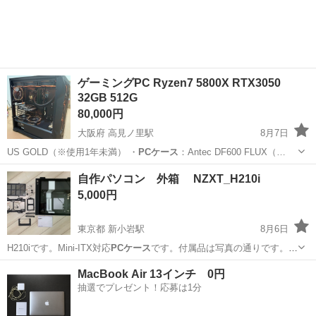
ゲーミングPC Ryzen7 5800X RTX3050
32GB 512G
80,000円
大阪府 高見ノ里駅
8月7日
US GOLD（※使用1年未満） ・
PCケース
：Antec DF600 FLUX（…
大阪
堺市
高見ノ里駅
デスクトップパソコン
自作パソコン 外箱 NZXT_H210i
5,000円
東京都 新小岩駅
8月6日
H210iです。Mini-ITX対応
PCケース
です。付属品は写真の通りです。ネ
ジ欠…
東京
葛飾区
新小岩駅
PCパーツ
MacBook Air 13インチ 0円
抽選でプレゼント！応募は1分