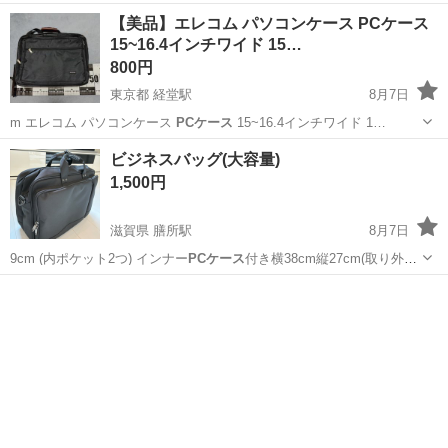
【美品】エレコム パソコンケース PCケース
15~16.4インチワイド 15…
800円
東京都 経堂駅
8月7日
m エレコム パソコンケース
PCケース
15~16.4インチワイド 1…
東京
世田谷区
経堂駅
その他
macbook pro
ビジネスバッグ(大容量)
1,500円
滋賀県 膳所駅
8月7日
9cm (内ポケット2つ) インナー
PCケース
付き横38cm縦27cm(取り外し
可…
滋賀
大津市
膳所駅
バッグ