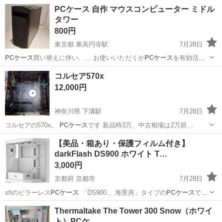
クトップPC整理に伴い出品致します。 付属品は全て揃っております。
東京
港区
三田駅
PCパーツ
ネジ
PCケース 自作 マウスコンピューター ミドル
ネジはマニュアルにあるものを確認して数が足りないものがありま
タワー
す。組み立てには支障ございません...
800円
東京都 東高円寺駅
7月28日
PCケース
買い替えに伴い、… お使いいただくか
PCケース
を有効活用
考えら…
東京
杉並区
東高円寺駅
デスクトップパソコン
コルセア570x
PCケース
12,000円
神奈川県 下溝駅
7月28日
コルセアの570x。
PCケース
です 新品時3万、中古相場は2万前…
神奈川
厚木市
下溝駅
PCパーツ
PCケース
【美品・箱あり・保護フィルム付き】
darkFlash DS900 ホワイト T…
3,000円
京都府 京都市
7月28日
shのピラーレス
PCケース
「DS900… 海景房」タイプの
PCケース
で
す。 内部が… ません。 中古
PCケース
のため、組み立て… 【付属品】
京都
京都市
その他
PCケース
Thermaltake The Tower 300 Snow（ホワイ
・
PCケース
本体 ・強化ガ…
ト）PCケ…