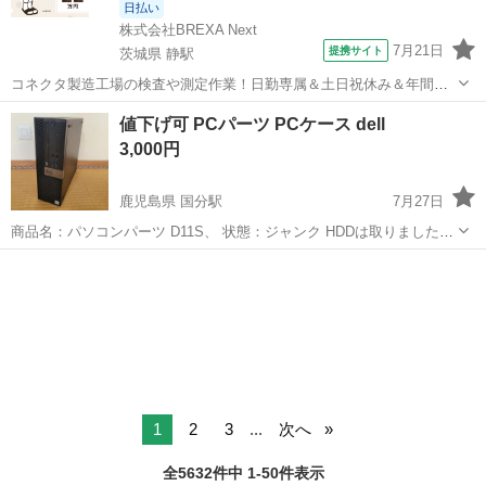
日払い
株式会社BREXA Next
7月21日
提携サイト
茨城県 静駅
コネクタ製造工場の検査や測定作業！日勤専属＆土日祝休み＆年間休
日128日★クリーンルーム内作業★マイカー通勤OK＆無料駐車場あり
茨城
常陸大宮市
静駅
その他
値下げ可 PCパーツ PCケース dell
★就業先食堂利用可！日払い制度あり！《茨城県常陸大宮市》 人気の
3,000円
工場のお仕事 ◇コネクタ製造工...
鹿児島県 国分駅
7月27日
商品名：パソコンパーツ D11S、 状態：ジャンク HDDは取りましたが
その他は不明です 動作未確認 国分での取り引きとなります。 プラス
鹿児島
霧島市
国分駅
デスクトップパソコン
料金にて配送可能。（郵送等はいたしません） 鹿児島市内や都城方面
でもタイミング合...
1
2
3
...
次へ
全5632件中 1-50件表示