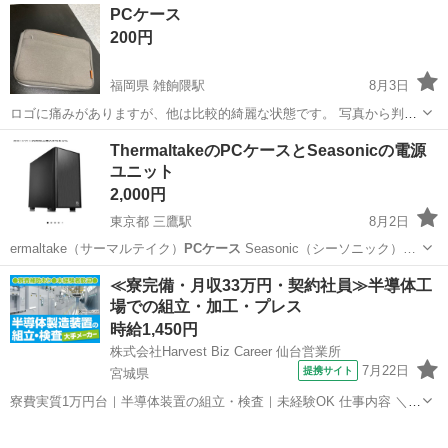
栃木
那須郡
黒磯駅
その他
スイングドア
PCケース
200円
福岡県 雑餉隈駅
8月3日
ロゴに痛みがありますが、他は比較的綺麗な状態です。 写真から判断
お願い致します。
福岡
福岡市
雑餉隈駅
その他
ThermaltakeのPCケースとSeasonicの電源
ユニット
2,000円
東京都 三鷹駅
8月2日
ermaltake（サーマルテイク）
PCケース
Seasonic（シーソニック）…
東京
武蔵野市
三鷹駅
PCパーツ
≪寮完備・月収33万円・契約社員≫半導体工
場での組立・加工・プレス
時給1,450円
株式会社Harvest Biz Career 仙台営業所
7月22日
提携サイト
宮城県
寮費実質1万円台｜半導体装置の組立・検査｜未経験OK 仕事内容 ＼半
導体製造装置の組立・検査スタッフ／ 大手メーカー工場内で、半導体
宮城
その他
をつくるための装置を組み立てる仕事です。 タブレットや図面を確認