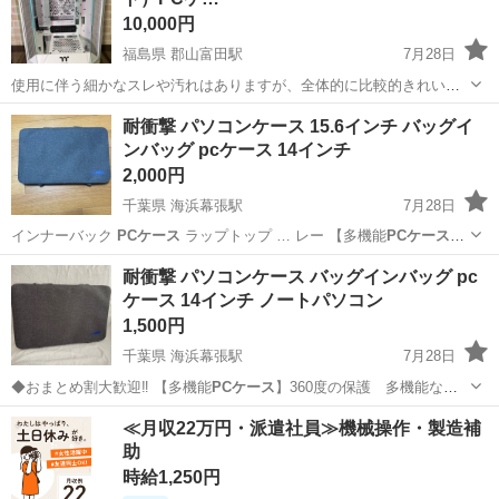
10,000円
福島県 郡山富田駅
7月28日
使用に伴う細かなスレや汚れはありますが、全体的に比較的きれいな
状態です。 【付属品】 ・本体 ・写真に写っているものがすべてで
福島
郡山市
郡山富田駅
その他
耐衝撃 パソコンケース 15.6インチ バッグイ
す。 【欠品】 ・電源ケーブル ・元箱 ・その他付属品の有無は分かり
ンバッグ pcケース 14インチ
かねます。 動作確認は行...
2,000円
千葉県 海浜幕張駅
7月28日
インナーバック
PCケース
ラップトップ … レー 【多機能
PCケース
】
360度の保護…
千葉
千葉市
海浜幕張駅
その他
パソコンケース
耐衝撃 パソコンケース バッグインバッグ pc
ケース 14インチ ノートパソコン
1,500円
千葉県 海浜幕張駅
7月28日
◆おまとめ割大歓迎‼︎ 【多機能
PCケース
】360度の保護 多機能なパ
ソコンケ…
千葉
千葉市
海浜幕張駅
その他
パソコンケース
≪月収22万円・派遣社員≫機械操作・製造補
助
時給1,250円