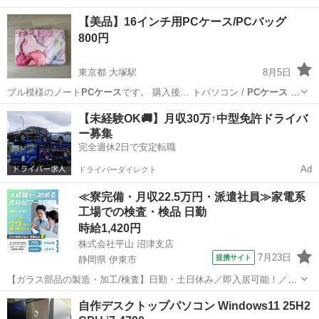
ますが動作に…
東京
板橋区
小竹向原駅
デスクトップパソコン
【美品】16インチ用PCケース/PCバッグ
800円
東京都 大塚駅
8月5日
ブル模様のノート
PCケース
です。 購入後… トパソコン /
PCケース
/
PCバッグ…
東京
豊島区
大塚駅
その他
【未経験OK🚚】月収30万↑中型免許ドライバ
ー募集
完全週休2日で安定転職
Ad
ドライバーダイレクト
≪寮完備・月収22.5万円・派遣社員≫家電系
工場での検査・検品 日勤
時給1,420円
株式会社平山 沼津支店
7月23日
提携サイト
静岡県 伊東市
【ガラス部品の製造・加工/検査】日勤・土日休み／即入居可能！／伊
豆でのんびりライフ♪ ガラス部品の製造・加工/検査 【株式会社平山で
静岡
伊東市
その他
自作デスクトップパソコン Windows11 25H2
の正社員採用（無期雇用派遣）となります】 「2人で同じ職場で働き