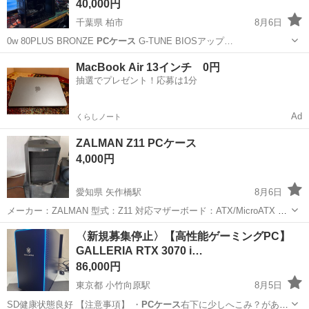
40,000円
千葉県 柏市
8月6日
0w 80PLUS BRONZE
PCケース
G-TUNE BIOSアップ…
千葉
柏市
デスクトップパソコン
2TB
MacBook Air 13インチ 0円
抽選でプレゼント！応募は1分
Ad
くらしノート
ZALMAN Z11 PCケース
4,000円
愛知県 矢作橋駅
8月6日
メーカー：ZALMAN 型式：Z11 対応マザーボード：ATX/MicroATX 寸
法：幅x高さx奥行 260x498x525 mm 箱付き 中古品につき汚れ及び使
愛知
岡崎市
矢作橋駅
PCパーツ
ZALMAN
〈新規募集停止〉【高性能ゲーミングPC】
用感がございます。 聞き逃げの方、既読ス...
GALLERIA RTX 3070 i…
86,000円
東京都 小竹向原駅
8月5日
SD健康状態良好 【注意事項】 ・
PCケース
右下に少しへこみ？があり