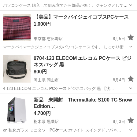
パソコンケース 購入して組み立てたら部品が無く、ジャンクとして出
品する事にしました。 リセットボタンでないと付かないそうです。 持
熊本
熊本市
南熊本駅
パソコン
パソコンケース
【美品】マークバイジェイコブスPCケース
ち主もどこが壊れたのか忘れたそうです。 再生出来る方、修理出来る
1,000円
方のご購入をお願い致しま...
東京都 恵比寿駅
8月5日
マークバイマークジェィコブスのパソコンケースです。 しっかり衝撃
を吸収してくれるタイプです。 汚れ、ペット，喫煙者なしです。 美品
東京
渋谷区
恵比寿駅
その他
0704-123 ELECOM エレコム PCケース ビジ
です。
ネスバッグ 黒
800円
岡山県 岡山市
8月4日
4-123 ELECOM エレコム
PCケース
ビジネスバッグ 黒 【状…
岡山
岡山市
バッグ
PCケース
新品 未開封 Thermaltake S100 TG Snow
Edition…
4,700円
栃木県 黒磯駅
8月3日
on 強化ガラス ミニタワー
PCケース
ホワイト スイングドアパネ…