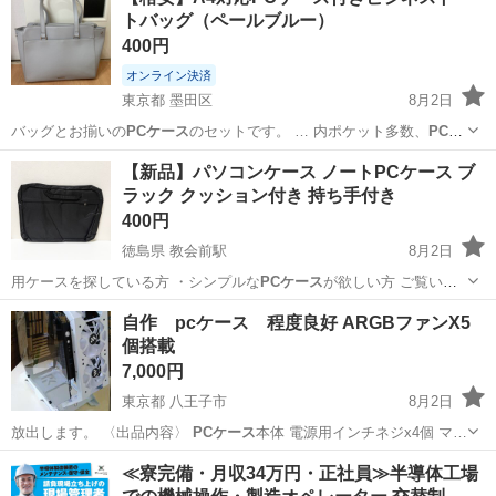
トバッグ（ペールブルー）
400円
オンライン決済
東京都 墨田区
8月2日
バッグとお揃いの
PCケース
のセットです。 … 内ポケット多数、
PCケ
ース
付属 ■ … め、バッグ表面や
PCケース
に擦れによる青・…
東京
墨田区
その他
【新品】パソコンケース ノートPCケース ブ
ラック クッション付き 持ち手付き
400円
徳島県 教会前駅
8月2日
用ケースを探している方 ・シンプルな
PCケース
が欲しい方 ご覧いた
だきありがとう…
徳島
板野郡
教会前駅
その他
自作 pcケース 程度良好 ARGBファンX5
個搭載
7,000円
東京都 八王子市
8月2日
放出します。 〈出品内容〉
PCケース
本体 電源用インチネジx4個 マ…
東京
八王子市
PCパーツ
≪寮完備・月収34万円・正社員≫半導体工場