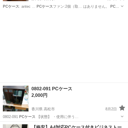
PCケース
: antec …
PCケース
ファン:2個（取… はありません。
PCケ
ース
は天板が剥げてい… あります。 また
PCケース
、マザーボード
静岡
磐田市
御厨駅
PCパーツ
共… 願いします。
PCケース
は、必ず引き取っ… す。 （例えば、
PC
ケース
...
0802-091 PCケース
2,000円
香川県 高松市
8月2日
0802-091
PCケース
【状態】 ・使用に伴う…
香川
高松市
PCパーツ
PCケース
【格安】A4対応PCケース付きビジネストー