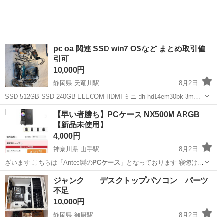
しながら、ドライバ...
pc oa 関連 SSD win7 OSなど まとめ取引値
引可
10,000円
静岡県 天竜川駅
8月2日
SSD 512GB SSD 240GB ELECOM HDMI ミニ dh-hd14em30bk 3m
sataケーブル 未開封 ×3 sataケーブル 開封済 ×4 PC用 LED 調光調色
静岡
浜松市
天竜川駅
その他
【早い者勝ち】PCケース NX500M ARGB
リモコン欠品 モバイルバッ...
【新品未使用】
4,000円
神奈川県 山手駅
8月2日
ざいます こちらは「Antec製の
PCケース
」となっております 寝惚けて
サ…
神奈川
横浜市
山手駅
デスクトップパソコン
PCケース
ジャンク デスクトップパソコン パーツ
不足
10,000円
静岡県 御厨駅
8月2日