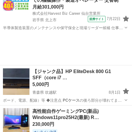
での機械操作・製造オペレーター 交替制
月給301,000円
株式会社Harvest Biz Career 仙台営業所
7月22日
提携サイト
岩手県 北上市
半導体製造装置のメンテナンスや保守保全と現場リーダー候補 仕事内
容 ＼フラッシュメモリの製造を行う工場で半導体製造装置の保守・点
岩手
北上市
その他
検のお仕事／ 【主な業務】 フラッシュメモリなどに使用される「半導
体」。 その半導体を...
【ジャンク品】HP EliteDesk 800 G1
SFF（core i7 …
5,000円
青森県 吹越駅
8月1日
ボード、電源、配線）等 ◆注意点
PCケース
の後ろ部分が壊れてま
す。 ※グラフィ…
青森
上北郡
吹越駅
デスクトップパソコン
高性能自作ゲーミングPC(新品)
Windows11pro25H2(最新) R…
230,000円