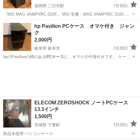
福岡県 二日市駅
7月30日
「MSI MAG VAMPIRIC 010X」 MSI 型番：MAG VAMPIRIC 010X 背
面に4分岐のARGB LED HUBを搭載することで、フロント上面のLED
福岡
筑紫野市
二日市駅
PCパーツ
MSI
hp Pavilion PCケース オマケ付き ジャン
スイッチボタンだけで簡単にシステム全体のLED...
ク
2,000円
岐阜県 岐阜市
7月30日
hpのPavilionの標のある
PCケース
に、オマケの中身付きです。 ケー
ス…
岐阜
岐阜市
デスクトップパソコン
ELECOM ZEROSHOCK ノートPCケース
13.3インチ
1,500円
茨城県 下妻駅
7月29日
新品未使用 パソコンケース