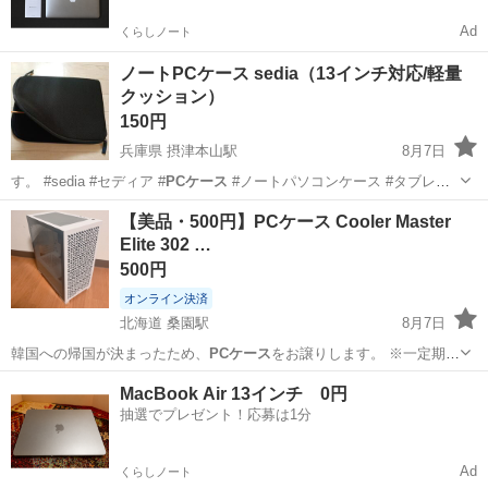
Ad
くらしノート
ノートPCケース sedia（13インチ対応/軽量
クッション）
150円
兵庫県 摂津本山駅
8月7日
す。 #sedia #セディア #
PCケース
#ノートパソコンケース #タブレ
ッ…
兵庫
神戸市
摂津本山駅
その他
タブレット
【美品・500円】PCケース Cooler Master
Elite 302 …
500円
オンライン決済
北海道 桑園駅
8月7日
韓国への帰国が決まったため、
PCケース
をお譲りします。 ※一定期間
買い手が…
北海道
札幌市
桑園駅
PCパーツ
MacBook Air 13インチ 0円
抽選でプレゼント！応募は1分
Ad
くらしノート