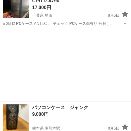
CPU i7-4790…
たい」 「仕事も休みも一...
17,000円
千葉県 柏市
8月5日
e 25H2
PCケース
ANTEC … チェック
PCケース
傷有り 分解し…
千葉
柏市
デスクトップパソコン
CPU
パソコンケース ジャンク
9,000円
熊本県 南熊本駅
8月5日