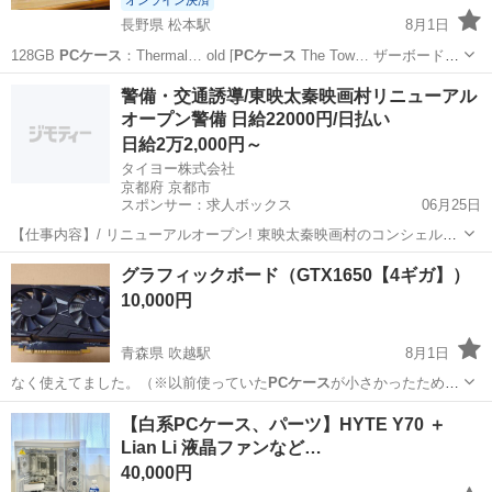
オンライン決済
長野県 松本駅
8月1日
128GB
PCケース
：Thermal… old [
PCケース
The Tow… ザーボード対
応の
PCケース
です。自作PCな…
長野
松本市
松本駅
デスクトップパソコン
31.5インチ
警備・交通誘導/東映太秦映画村リニューアル
オープン警備 日給22000円/日払い
日給2万2,000円～
タイヨー株式会社
京都府 京都市
スポンサー：求人ボックス
06月25日
【仕事内容】/ リニューアルオープン! 東映太秦映画村のコンシェルジ
ュ! お仕事内容 リニューアルオープンする東映太秦映画村での 警備ス
アルバイト・パート
グラフィックボード（GTX1650【4ギガ】）
タッフをお願いします! 目指せ!「おもてなし」のできる警備員! 具体的
10,000円
には…? ・出入管理業務...
青森県 吹越駅
8月1日
なく使えてました。（※以前使っていた
PCケース
が小さかったため、
他のパーツや配線に…
青森
上北郡
吹越駅
PCパーツ
【白系PCケース、パーツ】HYTE Y70 ＋
Lian Li 液晶ファンなど…
40,000円