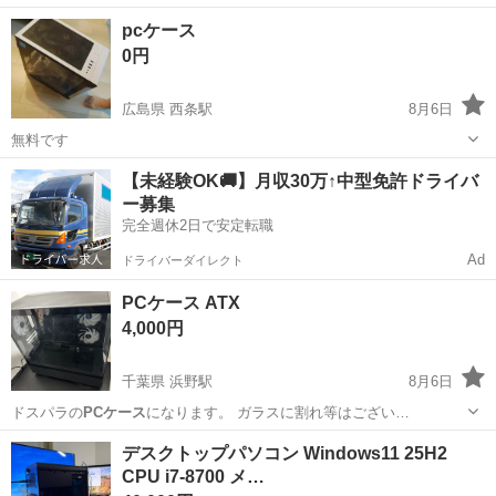
東京
豊島区
面影橋駅
PCパーツ
pcケース
0円
広島県 西条駅
8月6日
無料です
広島
東広島市
西条駅
PCパーツ
【未経験OK🚚】月収30万↑中型免許ドライバ
ー募集
完全週休2日で安定転職
Ad
ドライバーダイレクト
PCケース ATX
4,000円
千葉県 浜野駅
8月6日
ドスパラの
PCケース
になります。 ガラスに割れ等はござい…
千葉
千葉市
浜野駅
PCパーツ
PCケース
デスクトップパソコン Windows11 25H2
CPU i7-8700 メ…