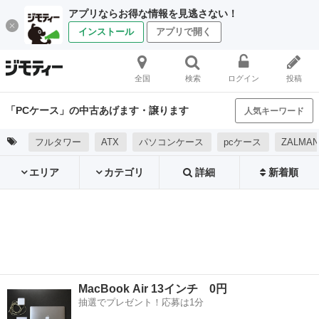
アプリならお得な情報を見逃さない！
インストール
アプリで開く
全国
検索
ログイン
投稿
「PCケース」の中古あげます・譲ります
人気キーワード
フルタワー
ATX
パソコンケース
pcケース
ZALMA
エリア
カテゴリ
詳細
新着順
MacBook Air 13インチ 0円
抽選でプレゼント！応募は1分