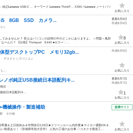
品：純正
Lenovo
USB-C … キーワード
Lenovo
ThinkP… X390 /
Lenovo
ノートパソ
お気に入り
更新8月8日
 i5 8GB SSD カメラ...
作成8月8日
コン
8
してみませんか？ 答えはパソコンの説明の中のどこかにありますよ。 ＜問題＞風邪
だ？ 【仕様】Thinkpad E440 ■カラー：...
お気に入り
作成8月8日
体型デスクトップPC メモリ32gb...
駅
デスクトップパソコン
まし…
お気に入り
更新8月7日
o レノボ純正USB接続日本語配列キ...
作成8月7日
機器
B接続日本語配列キ…
1
お気に入り
≫機械操作・製造補助
提携サイト
駅
その他
専属＆土日祝休み＆年間休日128日★クリーンルーム内作業★マイカー通勤OK＆
い制度あり！《茨城県常陸大宮市》 人気の工場のお仕事 ◇コネクタ製造工...
お気に入り