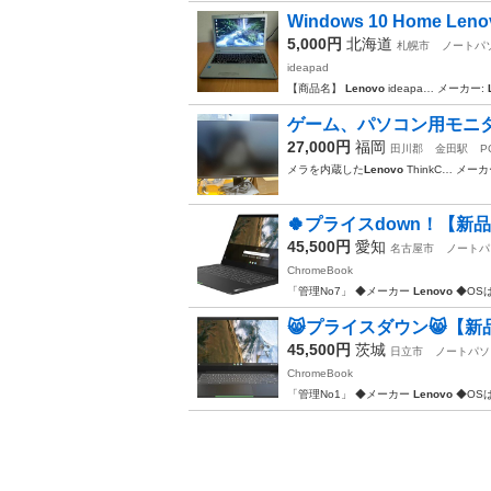
Windows 10 Home L
5,000円
北海道
札幌市
ノートパ
ideapad
​【商品名】
Lenovo
ideapa… ​メーカー:
ゲーム、パソコン用モニタ
27,000円
福岡
田川郡
金田駅
P
メラを内蔵した
Lenovo
ThinkC… メーカ
🍀プライスdown！【新品
45,500円
愛知
名古屋市
ノートパ
ChromeBook
「管理No7」 ◆メーカー
Lenovo
◆OSは
😸プライスダウン😸【新品
45,500円
茨城
日立市
ノートパソ
ChromeBook
「管理No1」 ◆メーカー
Lenovo
◆OSは