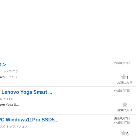
作成8月7日
コン
ノートパソコン
ovo
モデル: i…
1
お気に入り
作成8月7日
vo Yoga Smart ...
レットPC
ovo
Yoga S…
お気に入り
更新8月7日
ndows11Pro SSD5...
作成8月7日
スクトップパソコン
6