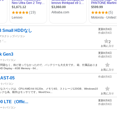
更新8月8日
73 Small HDDなし
作成8月8日
デスクトップパソコン
C「…
2
お気に入り
更新8月8日
k Gen3
作成8月8日
ートパソコン
。動作問題なく、殆ど使ってなかったので、バッテリーも大丈夫です。 箱、付属品ありま
lay - 4GB Memory - 64...
お気に入り
作成8月8日
1AST-05
ートパソコン
ックは、CPU:AMD A4 9120e、メモリ4G、ストレージ120GB、Windows10
な為、動作はモッサリです。Wordやex...
お気に入り
更新8月8日
0 LTE（Offic...
作成8月8日
ートパソコン