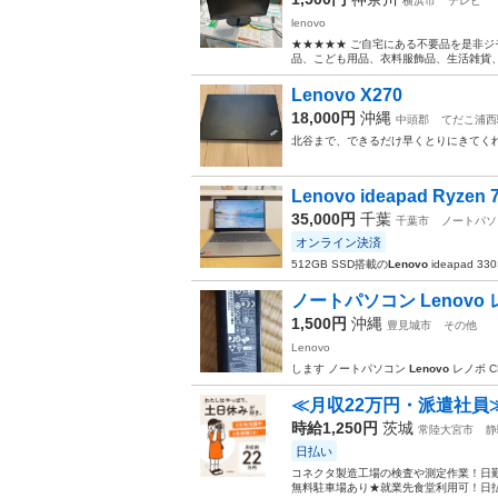
横浜市
テレビ
lenovo
★★★★★ ご自宅にある不要品を是非ジ
品、こども用品、衣料服飾品、生活雑貨、家
Lenovo X270
18,000円
沖縄
中頭郡
てだこ浦西
北谷まで、できるだけ早くとりにきてく
Lenovo ideapad Ry
35,000円
千葉
千葉市
ノートパソ
オンライン決済
512GB SSD搭載の
Lenovo
ideapad 33
ノートパソコン Lenovo レノ
1,500円
沖縄
豊見城市
その他
Lenovo
します ノートパソコン
Lenovo
レノボ CP
≪月収22万円・派遣社員
時給1,250円
茨城
常陸大宮市
静
日払い
コネクタ製造工場の検査や測定作業！日勤
無料駐車場あり★就業先食堂利用可！日払