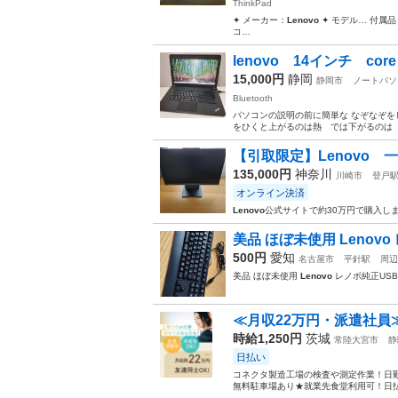
ThinkPad
✦ メーカー：
Lenovo
✦ モデル… 付属
コ…
lenovo 14インチ core
15,000円
静岡
静岡市
ノートパソ
Bluetooth
パソコンの説明の前に簡単な なぞなぞを
をひくと上がるのは熱 では下がるのは な〜ん
【引取限定】Lenovo 一
135,000円
神奈川
川崎市
登戸
オンライン決済
Lenovo
公式サイトで約30万円で購入し
美品 ほぼ未使用 Lenov
500円
愛知
名古屋市
平針駅
周辺
美品 ほぼ未使用
Lenovo
レノボ純正US
≪月収22万円・派遣社員
時給1,250円
茨城
常陸大宮市
静
日払い
コネクタ製造工場の検査や測定作業！日勤
無料駐車場あり★就業先食堂利用可！日払