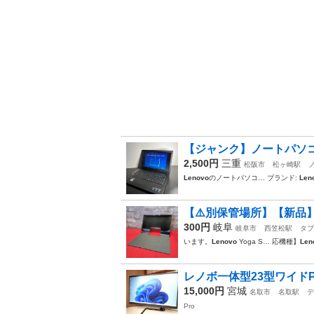
【ジャンク】ノートパソ
2,500円
三重
松阪市
松ヶ崎駅
Lenovo
のノートパソコ… ブランド:
Len
【⚠️別保管場所】​【新品】Leno
300円
岐阜
岐阜市
西笠松駅
タブ
います。 ​
Lenovo
Yoga S… 応機種】 ​
Len
レノボ一体型23型ワイドPC Wi
15,000円
宮城
名取市
名取駅
デ
Pro