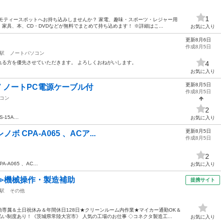
1
モティースポットへお持ち込みしませんか？ 家電、趣味・スポーツ・レジャー用
具、本、CD・DVDなどが無料でまとめて持ち込めます！ ※詳細はこ...
お気に入り
更新8月6日
作成8月5日
駅
ノートパソコン
れる方を優先させていただきます。 よろしくおねがいします。
4
お気に入り
更新8月5日
zen 7 ノートPC電源ケーブル付
作成8月5日
コン
2
0S-15A…
お気に入り
更新8月5日
ボ CPA-A065 、ACア...
作成8月5日
2
A-A065 、AC…
お気に入り
≫機械操作・製造補助
提携サイト
駅
その他
専属＆土日祝休み＆年間休日128日★クリーンルーム内作業★マイカー通勤OK＆
い制度あり！《茨城県常陸大宮市》 人気の工場のお仕事 ◇コネクタ製造工...
お気に入り