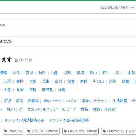
地元の掲示板 ジモティー
NOVO」
ります
全11351件
青森
岩手
宮城
秋田
山形
福島
新潟
富山
石川
福井
山梨
三重
静岡
大阪
兵庫
京都
滋賀
奈良
和歌山
鳥取
島根
大分
長崎
宮崎
鹿児島
沖縄
家具
家電
自転車
車のパーツ
バイク
楽器
チケット
生活雑貨
子
ン
靴/バッグ
コスメ/ヘルスケア
スポーツ
食品
お酒
その他
オンライン決済投稿のみ
オンライン決済投稿以外
Pavilion
2in1 PC Lenovo
LaVie tab Lenovo
Lenovo 13インチ