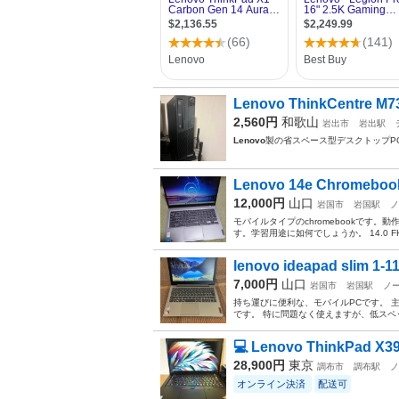
Lenovo ThinkCentre M
2,560円
和歌山
岩出市
岩出駅
Lenovo
製の省スペース型デスクトップP
Lenovo 14e Chromeboo
12,000円
山口
岩国市
岩国駅
ノ
モバイルタイプのchromebookです
す。学習用途に如何でしょうか。 14.0 FHD Disp
lenovo ideapad slim 1-1
7,000円
山口
岩国市
岩国駅
ノ
持ち運びに便利な、モバイルPCです。 主なスペ
です。 特に問題なく使えますが、低スペック
💻 Lenovo ThinkPad X39
28,900円
東京
調布市
調布駅
ノ
オンライン決済
配送可