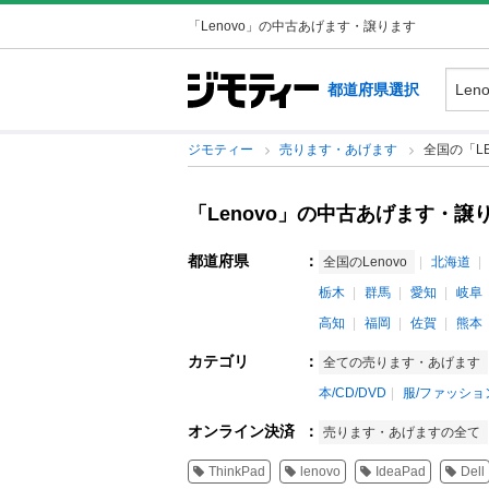
「Lenovo」の中古あげます・譲ります
都道府県選択
ジモティー
売ります・あげます
全国の「LE
「Lenovo」の中古あげます・譲
都道府県
：
全国のLenovo
北海道
栃木
群馬
愛知
岐阜
高知
福岡
佐賀
熊本
カテゴリ
：
全ての売ります・あげます
本/CD/DVD
服/ファッショ
オンライン決済
：
売ります・あげますの全て
ThinkPad
lenovo
IdeaPad
Dell