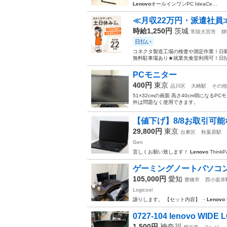
Lenovo
オールインワンPC IdeaCe…
≪月収22万円・派遣社員
時給1,250円
茨城
常陸大宮市
静
日払い
コネクタ製造工場の検査や測定作業！日勤
無料駐車場あり★就業先食堂利用可！日払
PCモニター
400円
東京
品川区
大崎駅
その他
51×32cmの画面 高さ40cm弱になるP
外は問題なく使用できます。
【値下げ】8/8お取引可能な方限定
29,800円
東京
台東区
秋葉原駅
Gen
宜しくお願い致します！
Lenovo
ThinkP
ゲーミングノートパソコ
105,000円
愛知
豊橋市
西小坂井
Logicool
譲りします。 【セット内容】 ・
Lenovo
0727-104 lenovo WIDE 
1,500円
神奈川