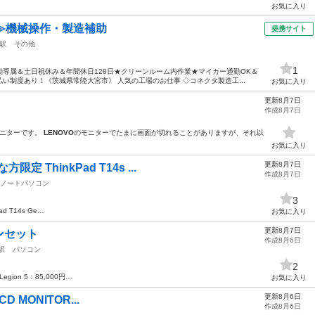
お気に入り
≫機械操作・製造補助
提携サイト
駅
その他
1
専属＆土日祝休み＆年間休日128日★クリーンルーム内作業★マイカー通勤OK＆
い制度あり！《茨城県常陸大宮市》 人気の工場のお仕事 ◇コネクタ製造工...
お気に入り
更新8月7日
作成8月7日
Cモニターです。
LENOVO
のモニターでたまに画面が切れることがありますが、それ以
お気に入り
更新8月7日
 ThinkPad T14s ...
作成8月7日
ノートパソコン
3
ad T14s Ge…
お気に入り
更新8月7日
ンセット
作成8月6日
駅
パソコン
2
Legion 5：85,000円…
お気に入り
更新8月6日
LCD MONITOR...
作成8月6日