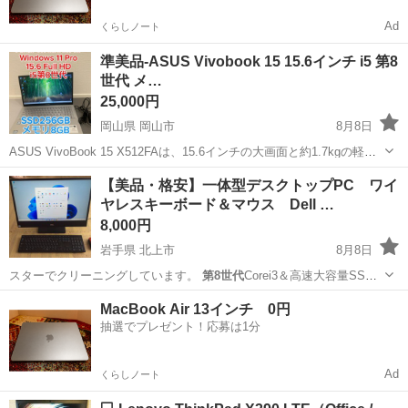
Ad
くらしノート
準美品-ASUS Vivobook 15 15.6インチ i5 第8
世代 メ…
25,000円
岡山県 岡山市
8月8日
ASUS VivoBook 15 X512FAは、15.6インチの大画面と約1.7kgの軽量
ボディを両立したコンパクトなノートPCです。エルゴリフトヒンジや
岡山
岡山市
ノートパソコン
ASUS
【美品・格安】一体型デスクトップPC ワイ
インテル Core プロセッサーを搭載し、ビジネスから学習まで幅広く...
ヤレスキーボード＆マウス Dell …
8,000円
岩手県 北上市
8月8日
スターでクリーニングしています。
第8世代
Corei3＆高速大容量SSD
搭載で…
岩手
北上市
デスクトップパソコン
MacBook Air 13インチ 0円
抽選でプレゼント！応募は1分
Ad
くらしノート