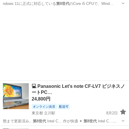
ndows 11に正式に対応している
第8世代
のCore i5 CPUで、Wind…
北海道
札幌市
ノートパソコン
512GB
💻 Panasonic Let's note CF-LV7 ビジネスノ
ートPC…
24,800円
オンライン決済
配送可
東京都 立川駅
8月2日
態まで更新済み。
第8世代
Intel C… 作が快適 ✦
第8世代
Intel C…
8350U /
第8世代
/ 8GB R…
東京
立川市
立川駅
ノートパソコン
Windows