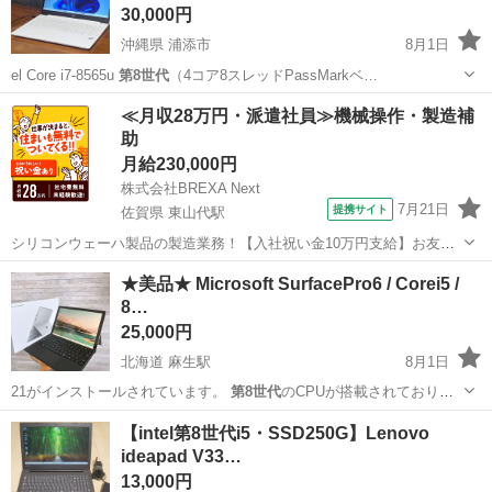
30,000円
沖縄県 浦添市
8月1日
el Core i7-8565u
第8世代
（4コア8スレッドPassMarkベ…
沖縄
浦添市
ノートパソコン
CPU
≪月収28万円・派遣社員≫機械操作・製造補
助
月給230,000円
株式会社BREXA Next
7月21日
提携サイト
佐賀県 東山代駅
シリコンウェーハ製品の製造業務！【入社祝い金10万円支給】お友達
やカップルとの応募OK◎年間休日129日＆休出なしでプライベート充
佐賀
伊万里市
東山代駅
その他
★美品★ Microsoft SurfacePro6 / Corei5 /
実♪業務はクリーンルームで快適作業◎自社正社員登用制度あり★1食
8…
300円～の格安食堂あり！《佐...
25,000円
北海道 麻生駅
8月1日
21がインストールされています。
第8世代
のCPUが搭載されており、
日常的な動…
北海道
札幌市
麻生駅
ノートパソコン
【intel第8世代i5・SSD250G】Lenovo
ideapad V33…
13,000円