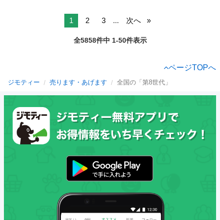
1
2
3
...
次へ
全5858件中 1-50件表示
ページTOPへ
ジモティー
売ります・あげます
全国の「第8世代」