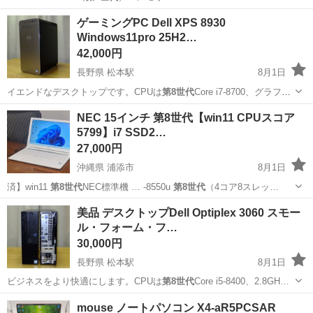
大阪
大阪市
大国町駅
ノートパソコン
第8世代
ゲーミングPC Dell XPS 8930
Windows11pro 25H2…
42,000円
長野県 松本駅
8月1日
イエンドなデスクトップです。CPUは
第8世代
Core i7-8700、グラフィ
ッ…
長野
松本市
松本駅
デスクトップパソコン
タワー
NEC 15インチ 第8世代【win11 CPUスコア
5799】i7 SSD2…
27,000円
沖縄県 浦添市
8月1日
済】win11
第8世代
NEC標準機 … -8550u
第8世代
（4コア8スレッ…
沖縄
浦添市
ノートパソコン
CPU
美品 デスクトップDell Optiplex 3060 スモー
ル・フォーム・フ…
30,000円
長野県 松本駅
8月1日
ビジネスをより快適にします。CPUは
第8世代
Core i5-8400、2.8GH…
長野
松本市
松本駅
デスクトップパソコン
Office
mouse ノートパソコン X4-aR5PCSAR