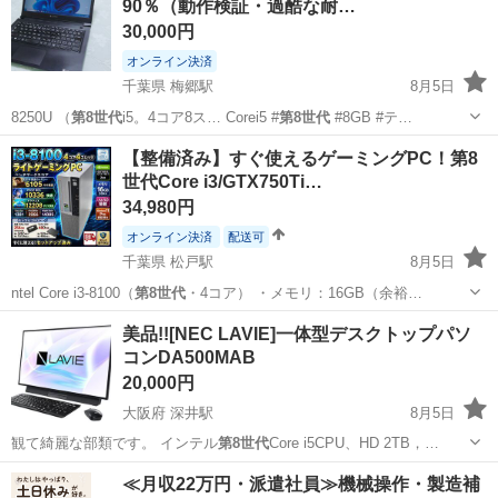
90％（動作検証・過酷な耐…
30,000円
オンライン決済
千葉県 梅郷駅
8月5日
8250U （
第8世代
i5。4コア8ス… Corei5 #
第8世代
#8GB #テ…
千葉
野田市
梅郷駅
パソコン
【整備済み】すぐ使えるゲーミングPC！第8
世代Core i3/GTX750Ti…
34,980円
オンライン決済
配送可
千葉県 松戸駅
8月5日
ntel Core i3-8100（
第8世代
・4コア） ・メモリ：16GB（余裕…
千葉
松戸市
松戸駅
デスクトップパソコン
SSD
美品!![NEC LAVIE]一体型デスクトップパソ
コンDA500MAB
20,000円
大阪府 深井駅
8月5日
観て綺麗な部類です。 インテル
第8世代
Core i5CPU、HD 2TB，…
大阪
大阪市
深井駅
デスクトップパソコン
≪月収22万円・派遣社員≫機械操作・製造補