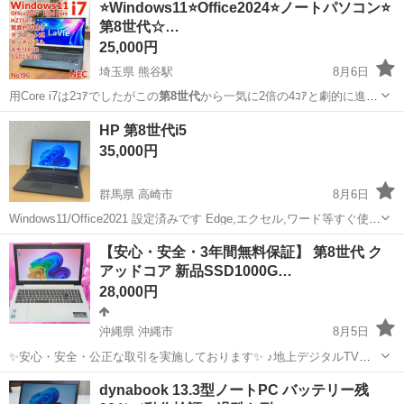
⭐️Windows11⭐️Office2024⭐️ノートパソコン⭐️
第8世代☆…
25,000円
埼玉県 熊谷駅
8月6日
用Core i7は2ｺｱでしたがこの
第8世代
から一気に2倍の4ｺｱと劇的に進
化！…
埼玉
熊谷市
熊谷駅
ノートパソコン
SSD
HP 第8世代i5
35,000円
群馬県 高崎市
8月6日
Windows11/Office2021 設定済みです Edge,エクセル,ワード等すぐ使え
ます HP 250G7 15.6インチ CPU:Core i5-8265U メモリ:8GB
群馬
高崎市
ノートパソコン
Office
【安心・安全・3年間無料保証】 第8世代 ク
SSD:128...
アッドコア 新品SSD1000G…
28,000円
沖縄県 沖縄市
8月5日
✨安心・安全・公正な取引を実施しております✨ ♪地上デジタルTVチ
ューナー♪ ☑️テレビ番組をパソコンで観れる・撮れる！ ☑️電子番組表
沖縄
沖縄市
ノートパソコン
動画
dynabook 13.3型ノートPC バッテリー残
対応！ 録画予約もＯＫ！ ☑️オプション 500円 *️⃣✴️取引場所は、...