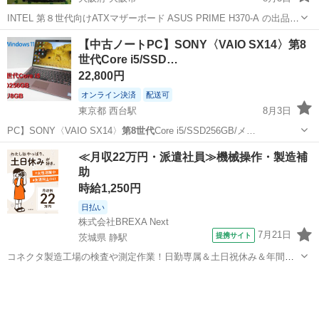
INTEL 第８世代向けATXマザーボード ASUS PRIME H370-A の出品と
なります。 手持ちのメモリとCPUを装着してBIOS起動するところま
大阪
大阪市
PCパーツ
BIOS
【中古ノートPC】SONY〈VAIO SX14〉第8
で確認しています。 参考までに動作確認に使用したCPUはi7 ...
世代Core i5/SSD…
22,800円
オンライン決済
配送可
東京都 西台駅
8月3日
PC】SONY〈VAIO SX14〉
第8世代
Core i5/SSD256GB/メ…
東京
板橋区
西台駅
ノートパソコン
≪月収22万円・派遣社員≫機械操作・製造補
助
時給1,250円
日払い
株式会社BREXA Next
7月21日
提携サイト
茨城県 静駅
コネクタ製造工場の検査や測定作業！日勤専属＆土日祝休み＆年間休
日128日★クリーンルーム内作業★マイカー通勤OK＆無料駐車場あり
茨城
常陸大宮市
静駅
その他
★就業先食堂利用可！日払い制度あり！《茨城県常陸大宮市》 人気の
工場のお仕事 ◇コネクタ製造工...