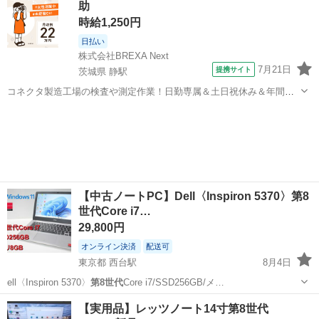
助
時給1,250円
日払い
株式会社BREXA Next
7月21日
提携サイト
茨城県 静駅
コネクタ製造工場の検査や測定作業！日勤専属＆土日祝休み＆年間休
日128日★クリーンルーム内作業★マイカー通勤OK＆無料駐車場あり
茨城
常陸大宮市
静駅
その他
★就業先食堂利用可！日払い制度あり！《茨城県常陸大宮市》 人気の
工場のお仕事 ◇コネクタ製造工...
【中古ノートPC】Dell〈Inspiron 5370〉第8
世代Core i7…
29,800円
オンライン決済
配送可
東京都 西台駅
8月4日
ell〈Inspiron 5370〉
第8世代
Core i7/SSD256GB/メ…
東京
板橋区
西台駅
ノートパソコン
第8世代
【実用品】レッツノート14寸第8世代