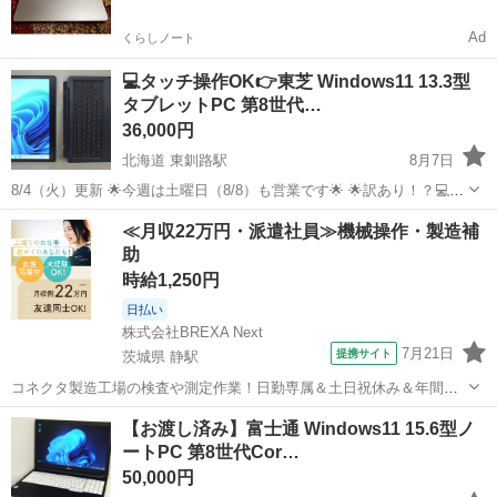
Ad
くらしノート
💻タッチ操作OK👉東芝 Windows11 13.3型
タブレットPC 第8世代…
36,000円
北海道 東釧路駅
8月7日
8/4（火）更新 🌟今週は土曜日（8/8）も営業です🌟 🌟訳あり！？💻１
万円台💰パソコン💻あります🙌🙌🙌 👉一部キートップ外れ👊18,000
北海道
釧路市
東釧路駅
タブレットPC
メモリ
≪月収22万円・派遣社員≫機械操作・製造補
円‼️ https://jmty.jp/hokkaido/sale-pc...
助
時給1,250円
日払い
株式会社BREXA Next
7月21日
提携サイト
茨城県 静駅
コネクタ製造工場の検査や測定作業！日勤専属＆土日祝休み＆年間休
日128日★クリーンルーム内作業★マイカー通勤OK＆無料駐車場あり
茨城
常陸大宮市
静駅
その他
【お渡し済み】富士通 Windows11 15.6型ノ
★就業先食堂利用可！日払い制度あり！《茨城県常陸大宮市》 人気の
ートPC 第8世代Cor…
工場のお仕事 ◇コネクタ製造工...
50,000円