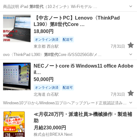
商品説明 iPad
第8世代
（10.2インチ）Wi-Fiモデル …
熊本
熊本市
御代志駅
iPad
第8世代
【中古ノートPC】Lenovo〈ThinkPad
L390〉第8世代Core …
18,800円
オンライン決済
配送可
東京都 西台駅
7月31日
ovo〈ThinkPad L390〉
第8世代
Core i5/SSD256GB/メ…
東京
板橋区
西台駅
ノートパソコン
第8世代
NECノートcore i5 Windows11 office Adobe
il…
50,000円
オンライン決済
配送可
北海道 白石駅
7月31日
Windows10プロからWindows11プロへアップグレード正規認証済みで
す。 CPU Core i5 8250U 1.6GHz M.2 SSD 256G メモリ8G 光学ドライ
北海道
札幌市
白石駅
ノートパソコン
Windows
≪月収28万円・派遣社員≫機械操作・製造補
ブレス 無線LAN有り ...
助
月給230,000円
株式会社BREXA Next