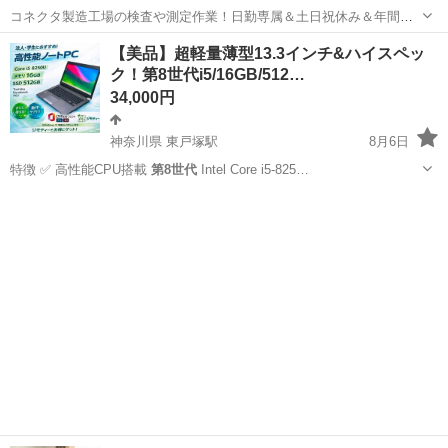
コネクタ製造工場の検査や測定作業！日勤専属＆土日祝休み＆年間休
日128日★クリーンルーム内作業★マイカー通勤OK＆無料駐車場あり
茨城
常陸大宮市
静駅
その他
【美品】超軽量薄型13.3インチ&ハイスペッ
★就業先食堂利用可！日払い制度あり！《茨城県常陸大宮市》 人気の
ク！第8世代i5/16GB/512…
工場のお仕事 ◇コネクタ製造工...
34,000円
神奈川県 東戸塚駅
8月6日
特徴 ✅ 高性能CPU搭載
第8世代
Intel Core i5-825…
神奈川
横浜市
東戸塚駅
ノートパソコン
Pro