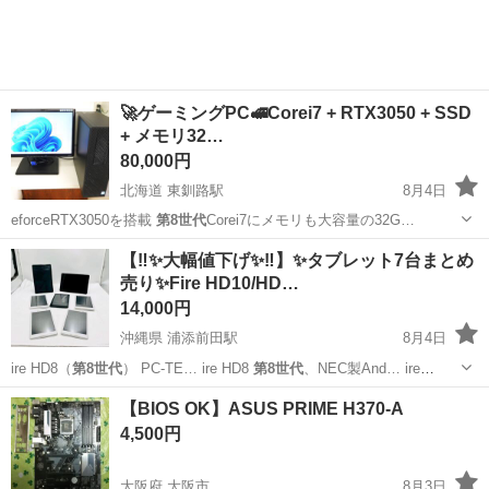
🚀ゲーミングPC🚅Corei7 + RTX3050 + SSD
+ メモリ32…
80,000円
北海道 東釧路駅
8月4日
eforceRTX3050を搭載
第8世代
Corei7にメモリも大容量の32G…
北海道
釧路市
東釧路駅
デスクトップパソコン
RTX
【‼️✨大幅値下げ✨‼️】✨タブレット7台まとめ
売り✨Fire HD10/HD…
14,000円
沖縄県 浦添前田駅
8月4日
ire HD8（
第8世代
） PC-TE… ire HD8
第8世代
、NEC製And… ire
HD8（
第8世代
） ・NEC …
沖縄
浦添市
浦添前田駅
その他
【BIOS OK】ASUS PRIME H370-A
4,500円
大阪府 大阪市
8月3日