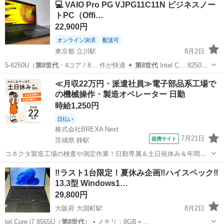
💻 VAIO Pro PG VJPG11C11N ビジネスノー
トPC（Offi…
22,900円
オンライン決済
配送可
東京都 立川駅
8月2日
5-8250U（
第8世代
・4コア / 8… 作が快適 ✦
第8世代
Intel C… 8250U /
第8世代
/ 8GB R…
東京
立川市
立川駅
ノートパソコン
VAIO
≪月収22万円・派遣社員≫電子部品系工場で
の機械操作・製造オペレーター 日勤
時給1,250円
日払い
株式会社BREXA Next
7月21日
提携サイト
茨城県 静駅
コネクタ製造工場の検査や測定作業！日勤専属＆土日祝休み＆年間休
日128日★クリーンルーム内作業★マイカー通勤OK＆無料駐車場あり
茨城
常陸大宮市
静駅
その他
‼️ラスト1台限定！夏休み企画‼️ハイスペック‼️
★就業先食堂利用可！日払い制度あり！《茨城県常陸大宮市》 人気の
13.3型 Windows1…
工場のお仕事 ◇コネクタ製造工...
29,800円
大阪府 大国町駅
8月2日
tel Core i7 8565U（
第8世代
） • メモリ：8GB • …