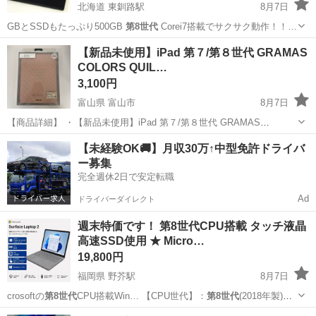
北海道 東釧路駅
8月7日
GBとSSDもたっぷり500GB
第8世代
Corei7搭載でサクサク動作！！…
北海道
釧路市
東釧路駅
ノートパソコン
SSD
【新品未使用】iPad 第７/第８世代 GRAMAS
COLORS QUIL…
3,100円
富山県 富山市
8月7日
【商品詳細】 ・【新品未使用】iPad 第７/第８世代 GRAMAS
COLORS QUILT Leater Case / Pink Beige レザー ピンクベージュ アイ
富山
富山市
携帯アクセサリー
【未経験OK🚚】月収30万↑中型免許ドライバ
パッドケース C0115 ・未使...
ー募集
完全週休2日で安定転職
Ad
ドライバーダイレクト
週末特価です！ 第8世代CPU搭載 タッチ液晶
高速SSD使用 ★ Micro…
19,800円
福岡県 野芥駅
8月7日
crosoftの
第8世代
CPU搭載Win… 【CPU世代】：
第8世代
(2018年製)…
を搭載しており、
第8世代
のCore i5…
福岡
福岡市
野芥駅
タブレットPC
第8世代