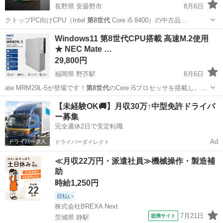
長野県 安曇野市
8月6日
クトップPC向けCPU（Intel
第8世代
Core i5 8400）の中古品…
長野
安曇野市
PCパーツ
第8世代
Windows11 第8世代CPU搭載 高速M.2使用
★ NEC Mate …
29,800円
福岡県 野芥駅
8月6日
ate MRM29L-5が登場です！
第8世代
のCore i5プロセッサを搭載し、…
福岡
福岡市
野芥駅
デスクトップパソコン
NEC
【未経験OK🚚】月収30万↑中型免許ドライバ
ー募集
完全週休2日で安定転職
Ad
ドライバーダイレクト
≪月収22万円・派遣社員≫機械操作・製造補
助
時給1,250円
日払い
株式会社BREXA Next
7月21日
提携サイト
茨城県 静駅