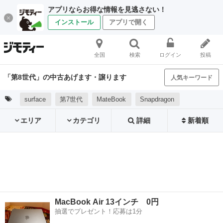
アプリならお得な情報を見逃さない！
インストール
アプリで開く
全国
検索
ログイン
投稿
「第8世代」の中古あげます・譲ります
人気キーワード
surface
第7世代
MateBook
Snapdragon
エリア
カテゴリ
詳細
新着順
MacBook Air 13インチ 0円
抽選でプレゼント！応募は1分