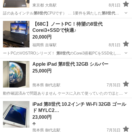
東京都 大島駅
8月1日
証のあるインテル
第8世代
CPUです） … 1要件を満たした
第8世代
IntelCPU…
東京
江東区
大島駅
ノートパソコン
第8世代
【68C】ノートPC！待望の8世代
Corei3+SSDで快適♪
20,000円
福岡県 吉塚駅
8月1日
ートPCのVOSTROシリーズ！
第8世代
のCorei3搭載PCをSSD化し
て…
福岡
福岡市
吉塚駅
ノートパソコン
SSD
Apple iPad 第8世代 32GB シルバー
25,000円
熊本県 御代志駅
7月31日
動作確認済みで問題ありません ケースに入れて使っていたのでほとん
ど傷はありません Wi-Fiモデル 100%まで問題なく充電可能です。
熊本
菊池市
御代志駅
iPad
iPad 第8世代 10.2インチ Wi-Fi 32GB ゴール
ド MYLC2…
23,000円
熊本県 御代志駅
7月31日