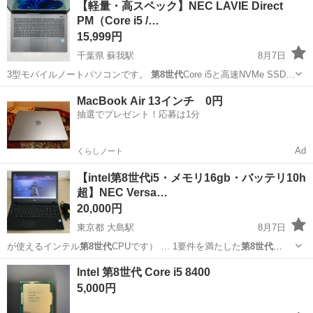
【軽量・高スペック】NEC LAVIE Direct
PM（Core i5 /…
15,999円
千葉県 蘇我駅
8月7日
3型モバイルノートパソコンです。
第8世代
Core i5と高速NVMe SSD…
千葉
千葉市
蘇我駅
ノートパソコン
MacBook Air 13インチ 0円
抽選でプレゼント！応募は1分
Ad
くらしノート
【intel第8世代i5・メモリ16gb・バッテリ10h
超】NEC Versa…
20,000円
東京都 大島駅
8月7日
が使えるインテル
第8世代
CPUです） … 1要件を満たした
第8世代
IntelCPU…
東京
江東区
大島駅
ノートパソコン
Windows
Intel 第8世代 Core i5 8400
5,000円