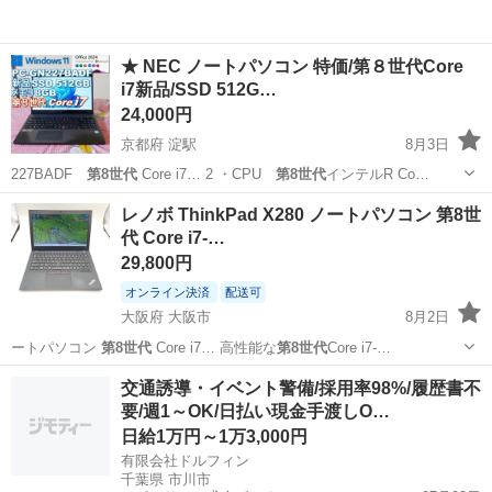
★ NEC ノートパソコン 特価/第８世代Core
i7新品/SSD 512G…
24,000円
京都府 淀駅
8月3日
227BADF
第8世代
Core i7… 2 ・CPU
第8世代
インテルR Co…
京都
京都市
淀駅
ノートパソコン
第8世代
レノボ ThinkPad X280 ノートパソコン 第8世
代 Core i7-…
29,800円
オンライン決済
配送可
大阪府 大阪市
8月2日
ートパソコン
第8世代
Core i7… 高性能な
第8世代
Core i7-…
大阪
大阪市
ノートパソコン
交通誘導・イベント警備/採用率98%/履歴書不
要/週1～OK/日払い現金手渡しO…
日給1万円～1万3,000円
有限会社ドルフィン
千葉県 市川市