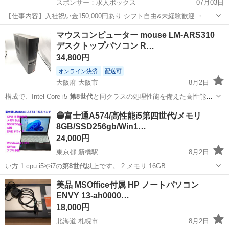
スポンサー：求人ボックス
07月03日
【仕事内容】入社祝い金150,000円あり シフト自由&未経験歓迎
・直
行直帰OK ・一部車・自転車・バイク通勤OK ・週1～OK ・日払い・
アルバイト・パート
マウスコンピューター mouse LM-ARS310
週払いOK、現金手渡しも可能です! <仕事内容> 建築・土木工事現場
デスクトップパソコン R…
で...
34,800円
オンライン決済
配送可
大阪府 大阪市
8月2日
構成で、Intel Core i5
第8世代
と同クラスの処理性能を備えた高性能
モ…
大阪
大阪市
デスクトップパソコン
Ryzen
🔵富士通A574/高性能i5第四世代/メモリ
8GB/SSD256gb/Win1…
24,000円
東京都 新橋駅
8月2日
い方 1.cpu i5やi7の
第8世代
以上です。 2.メモリ 16GB…
東京
港区
新橋駅
ノートパソコン
Windows
美品 MSOffice付属 HP ノートパソコン
ENVY 13-ah0000…
18,000円
北海道 札幌市
8月2日