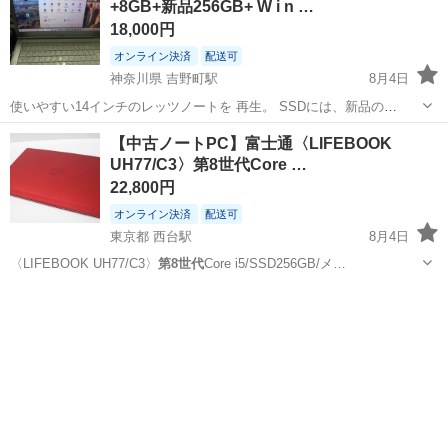
+8GB+新品256GB+ W i n …
18,000円
オンライン決済
配送可
神奈川県 吉野町駅
8月4日
使いやすい14インチのレッツノートを 再生。 SSDには、新品の
256GBを積んで Windows11 25H2までBIOS含めて アップデートして
神奈川
横浜市
吉野町駅
ノートパソコン
レッツノート
【中古ノートPC】富士通〈LIFEBOOK
あります。 少し液晶にくもりありで、念の為 液晶交換しました。 明
UH77/C3〉第8世代Core …
るく綺麗に...
22,800円
オンライン決済
配送可
東京都 西台駅
8月4日
〈LIFEBOOK UH77/C3〉
第8世代
Core i5/SSD256GB/メ…
東京
板橋区
西台駅
ノートパソコン
第8世代