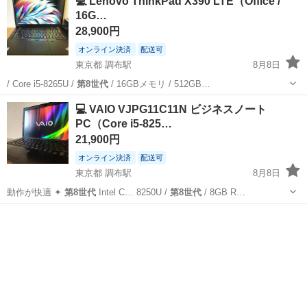
💻 Lenovo ThinkPad X390 LTE（Office /
16G…
28,900円
オンライン決済
配送可
東京都 調布駅
8月8日
/ Core i5-8265U /
第8世代
/ 16GBメモリ / 512GB…
東京
調布市
調布駅
ノートパソコン
ThinkPad
💻 VAIO VJPG11C11N ビジネスノート
PC（Core i5-825…
21,900円
オンライン決済
配送可
東京都 調布駅
8月8日
動作が快適 ✦
第8世代
Intel C… 8250U /
第8世代
/ 8GB R…
東京
調布市
調布駅
ノートパソコン
VAIO