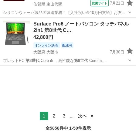
7月21日
提携サイト
佐賀県 東山代駅
シリコンウェーハ製品の製造業務！【入社祝い金10万円支給】お友達
やカップルとの応募OK◎年間休日129日＆休出なしでプライベート充
佐賀
伊万里市
東山代駅
その他
Surface Pro6 ノートパソコン タッチパネル
実♪業務はクリーンルームで快適作業◎自社正社員登用制度あり★1食
2in1 第8世代 C…
300円～の格安食堂あり！《佐...
42,800円
オンライン決済
配送可
大阪府 大阪市
7月30日
ブレットPC
第8世代
Core i5… 高性能な
第8世代
Core i5…
大阪
大阪市
ノートパソコン
Surface Pro
1
2
3
...
次へ
全5858件中 1-50件表示