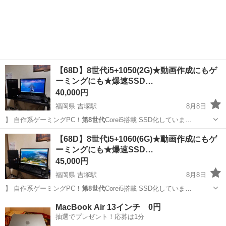
【68D】8世代i5+1050(2G)★動画作成にもゲ
ーミングにも★爆速SSD…
40,000円
福岡県 吉塚駅
8月8日
】 自作系ゲーミングPC！
第8世代
Corei5搭載 SSD化していま…
福岡
福岡市
吉塚駅
デスクトップパソコン
SSD
【68D】8世代i5+1060(6G)★動画作成にもゲ
ーミングにも★爆速SSD…
45,000円
福岡県 吉塚駅
8月8日
】 自作系ゲーミングPC！
第8世代
Corei5搭載 SSD化していま…
福岡
福岡市
吉塚駅
デスクトップパソコン
SSD
MacBook Air 13インチ 0円
抽選でプレゼント！応募は1分