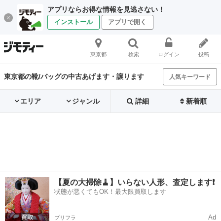
アプリならお得な情報を見逃さない！
インストール
アプリで開く
東京都
検索
ログイン
投稿
東京都の靴/バッグの中古あげます・譲ります
人気キーワード
エリア
ジャンル
詳細
新着順
【夏の大掃除🧹】いらない人形、査定します❗️
状態が悪くてもOK！最大限買取します
Ad
プリフラ