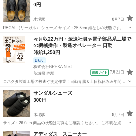
0円
木場駅
8月7日
REGAL（リーガル） シューズ サイズ：25.5cm 紐なしの状態です。
他の商品をご購入いただいた方に、無料でお譲りいたします。 ご希望
東京
江東区
木場駅
靴
シューズ
≪月収22万円・派遣社員≫電子部品系工場で
の方がいらっしゃいましたら、お気軽にお声がけください。
の機械操作・製造オペレーター 日勤
時給1,250円
日払い
株式会社BREXA Next
7月21日
提携サイト
茨城県 静駅
コネクタ製造工場の検査や測定作業！日勤専属＆土日祝休み＆年間休
日128日★クリーンルーム内作業★マイカー通勤OK＆無料駐車場あり
茨城
常陸大宮市
静駅
その他
サンダルシューズ
★就業先食堂利用可！日払い制度あり！《茨城県常陸大宮市》 人気の
300円
工場のお仕事 ◇コネクタ製造工...
木場駅
8月7日
サイズ：26.0cm 商品の状態は写真をご確認ください。 ご不明な点が
ございましたら、お気軽にお問い合わせください。
東京
江東区
木場駅
靴
アディダス スニーカー