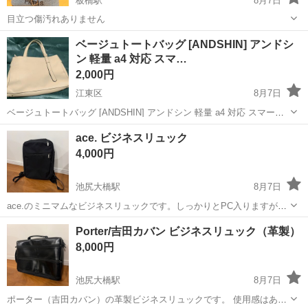
板橋駅
8月7日
目立つ傷汚れありません
東京
板橋区
板橋駅
バッグ
ベージュトートバッグ [ANDSHIN] アンドシ
ン 軽量 a4 対応 スマ…
2,000円
江東区
8月7日
ベージュトートバッグ [ANDSHIN] アンドシン 軽量 a4 対応 スマート
A0009 ほぼ新品 江東区東砂の自宅アパートの駐車場で手渡しとなりま
東京
江東区
バッグ
ace. ビジネスリュック
す サイズ：横幅39cm/高さ27cm/マチ1...
4,000円
池尻大橋駅
8月7日
ace.のミニマムなビジネスリュックです。しっかりとPC入りますが、
薄くて場所をとりません。 背あたり部分にやや使用感はありますが、
東京
世田谷区
池尻大橋駅
バッグ
リュック
Porter/吉田カバン ビジネスリュック（革製）
ほとんど使っておらず中もきれいです。 ドタキャンしない方、中古品
8,000円
のためサイズや状態などが目...
池尻大橋駅
8月7日
ポーター（吉田カバン）の革製ビジネスリュックです。 使用感はあり