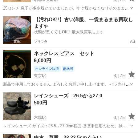
25センチ 息子が多少履いていましたが、すぐ履かなくなりそのままし
まっていました。 外見は大きなダメージなさそうですが、中敷に少し
東京
目黒区
駒場東大前駅
靴
【汚れOK‼️】古い洋服、一袋まるまる買取し
穴開いてます。
ます✨
状態が悪くてもOK！最大限買取します
Ad
プリフラ
ネックレス ピアス セット
9,600円
オンライン決済
配送可
東京駅
8月7日
新品で使用しておりません よろしくお願い申し上げます。 バラ売り可
原価2万円
東京
中央区
東京駅
バッグ
セット
レインシューズ 26.5から27.0
500円
木場駅
8月7日
レインシューズ サイズ：26.5～27.0cm程度 ほぼ未使用のため、状態
は良好です。 雨の日の通勤・通学や普段使いにおすすめです。
東京
江東区
木場駅
靴
中古 草履 23.23.5cmくらい