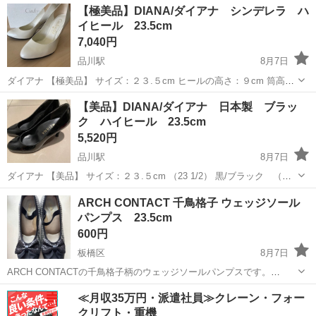
東京
港区
広尾駅
バッグ
ミッキーマウス
【極美品】DIANA/ダイアナ シンデレラ ハ
い 麻布・広尾にて
イヒール 23.5cm
7,040円
品川駅
8月7日
ダイアナ 【極美品】 サイズ：２３.５cm ヒールの高さ：９cm 筒高
さ：６cm 正規箱：有 室内１回のみの使用です。 ほとんど汚れもな
東京
港区
品川駅
靴
ダイアナ
【美品】DIANA/ダイアナ 日本製 ブラッ
く、綺麗だと思います。 ブライダルはもちろんですが普段ばきにもご
ク ハイヒール 23.5cm
活用...
5,520円
品川駅
8月7日
ダイアナ 【美品】 サイズ：２３.５cm （23 1/2） 黒/ブラック （光
沢） 日本製 ほとんど汚れ、スレもなく、綺麗だと思います。 試着後
東京
港区
品川駅
靴
ダイアナ
ARCH CONTACT 千鳥格子 ウェッジソール
お決めいただいても結構です。 お気軽にご相談ください。 ...
パンプス 23.5cm
600円
板橋区
8月7日
ARCH CONTACTの千鳥格子柄のウェッジソールパンプスです。
23.5cm
東京
板橋区
靴
ウェッジソール
≪月収35万円・派遣社員≫クレーン・フォー
クリフト・重機