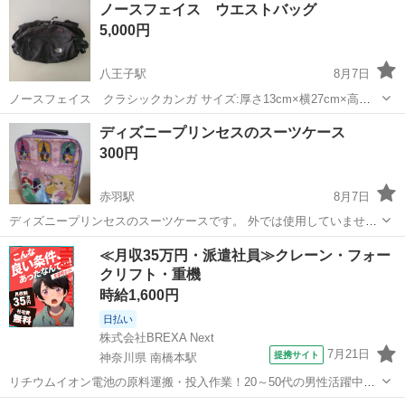
ノースフェイス ウエストバッグ
5,000円
八王子駅
8月7日
ノースフェイス クラシックカンガ サイズ:厚さ13cm×横27cm×高さ
16cm ◎メインルーム(ダブルファスナー) ◎ポケット 外側ポケット:1
東京
八王子市
八王子駅
バッグ
ノースフェイス
ディズニープリンセスのスーツケース
ヶ所(ファスナー) サイドポケット:2ヶ所(メッシュ) ○肩から斜めに掛...
300円
赤羽駅
8月7日
ディズニープリンセスのスーツケースです。 外では使用していませ
ん。 家の中で少し遊んだくらいです。 目立った汚れはありません。
東京
北区
赤羽駅
バッグ
≪月収35万円・派遣社員≫クレーン・フォー
受け渡しは赤羽駅か赤羽公園でお願いします。 ディズニー キャリー
クリフト・重機
アリエル ラプンツェル ベ...
時給1,600円
日払い
株式会社BREXA Next
7月21日
提携サイト
神奈川県 南橋本駅
リチウムイオン電池の原料運搬・投入作業！20～50代の男性活躍中★
ワンルーム寮完備！赴任旅費会社負担！年間休日130日★フォークリフ