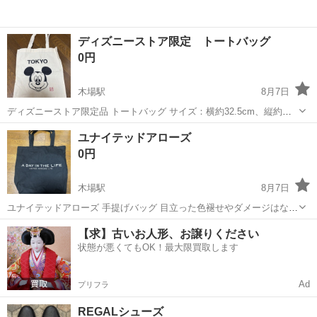
ディズニーストア限定 トートバッグ
0円
木場駅
8月7日
ディズニーストア限定品 トートバッグ サイズ：横約32.5cm、縦約
38.5cm 他の商品をご購入いただいた方で、ご希望の方には無料でお譲
東京
江東区
木場駅
バッグ
ユナイテッドアローズ
りいたします。 ディズニーストア限定品のため、お好きな方にぜひご
0円
使用いただければ...
木場駅
8月7日
ユナイテッドアローズ 手提げバッグ 目立った色褪せやダメージはな
く、全体的にきれいな状態です。 まだまだご使用いただけます。 他の
東京
江東区
木場駅
バッグ
【求】古いお人形、お譲りください
商品をご購入いただいた方で、ご希望の方には無料でお譲りいたしま
状態が悪くてもOK！最大限買取します
す。
Ad
プリフラ
REGALシューズ