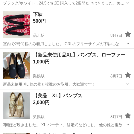
ブラック/ホワイト , 24.5 cm 2E 購入して2週間だけはきました。美品
です
東京
中央区
浅草橋駅
靴
下駄
500円
品川駅
8月7日
室内で2時間程のみ着用しました。 GRLのフリーサイズの下駄になり
ます。
東京
港区
品川駅
靴
GRL
【新品未使用品XL】パンプス、ローファー
1,000円
巣鴨駅
8月7日
新品未使用 XL 他の靴と複数のお取引、大歓迎です！
東京
文京区
巣鴨駅
靴
新品
【美品 XL】パンプス
2,000円
巣鴨駅
8月7日
3回ほど履きました。 XL パーティ、結婚式などにも。 他の靴と複数の
お取引、大歓迎です！
東京
文京区
巣鴨駅
靴
結婚式