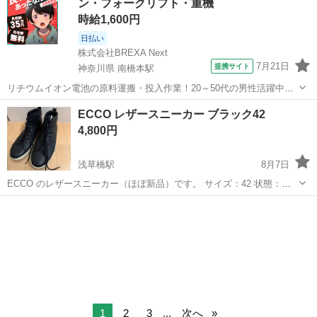
ン・フォークリフト・重機
感がきれいに残っています。 ...
時給1,600円
日払い
株式会社BREXA Next
7月21日
提携サイト
神奈川県 南橋本駅
リチウムイオン電池の原料運搬・投入作業！20～50代の男性活躍中★
ワンルーム寮完備！赴任旅費会社負担！年間休日130日★フォークリフ
神奈川
相模原市
南橋本駅
その他
ECCO レザースニーカー ブラック42
ト免許お持ちの方、活躍中！就業先食堂利用可★《神奈川県相模原
4,800円
市》 人気の工場のお仕事 ◇電...
浅草橋駅
8月7日
ECCO のレザースニーカー（ほぼ新品）です。 サイズ：42 状態：購
入したもののサイズが少しキツイので1〜2回履いたきりです。 僕は
東京
台東区
浅草橋駅
靴
レザー
26.5cmなので25.5〜26cmの方にはちょうどいいくらいかと。
1
2
3
...
次へ