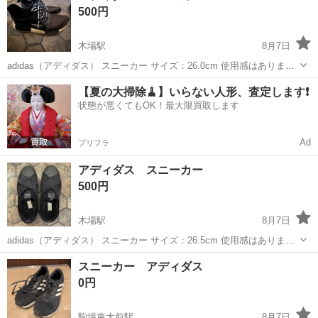
500円
木場駅
8月7日
adidas（アディダス） スニーカー サイズ：26.0cm 使用感はあります
が、まだお使いいただけます。 もしご入用の方がいらっしゃいました
東京
江東区
木場駅
靴
アディダス
【夏の大掃除🧹】いらない人形、査定します❗️
ら、ぜひどうぞ。
状態が悪くてもOK！最大限買取します
Ad
プリフラ
アディダス スニーカー
500円
木場駅
8月7日
adidas（アディダス） スニーカー サイズ：26.5cm 使用感はあります
が、まだまだご使用いただけます。 ご興味のある方は、ぜひご検討く
東京
江東区
木場駅
靴
アディダス
スニーカー アディダス
ださい。
0円
駒場東大前駅
8月7日