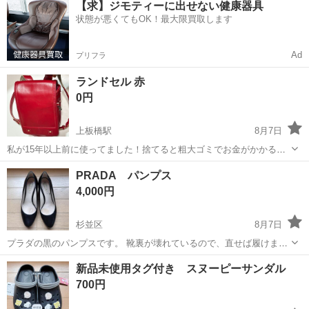
【求】ジモティーに出せない健康器具
OK◎無料駐車場完備！《茨城県常陸大宮市》 人気の工場のお仕事 ◇
状態が悪くてもOK！最大限買取します
電子部品製造倉庫内の事務...
Ad
プリフラ
ランドセル 赤
0円
上板橋駅
8月7日
私が15年以上前に使ってました！捨てると粗大ゴミでお金がかかるの
で、どなたか貰って欲しいです。どうやらこのレザーを使ってキーホ
東京
板橋区
上板橋駅
バッグ
PRADA パンプス
ルダー作ってくれるサービスとかあるらしいので、本来の使い道でな
4,000円
くとも使い勝手のあるものだとは思います！
杉並区
8月7日
プラダの黒のパンプスです。 靴裏が壊れているので、直せば履けます
ピンヒールの替えはありますのでお付けします 39なので、25.5です。
東京
杉並区
靴
新品未使用タグ付き スヌーピーサンダル
履きませんので出品します
700円