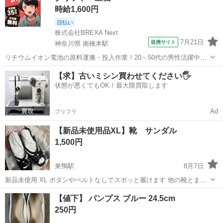
時給1,600円
日払い
株式会社BREXA Next
7月21日
提携サイト
神奈川県 南橋本駅
リチウムイオン電池の原料運搬・投入作業！20～50代の男性活躍中★
ワンルーム寮完備！赴任旅費会社負担！年間休日130日★フォークリフ
神奈川
相模原市
南橋本駅
その他
【求】古いミシン買わせてください🖐️
ト免許お持ちの方、活躍中！就業先食堂利用可★《神奈川県相模原
状態が悪くてもOK！最大限買取します
市》 人気の工場のお仕事 ◇電...
Ad
プリフラ
【新品未使用品XL】靴 サンダル
1,500円
巣鴨駅
8月7日
新品未使用 XL ボタンやベルトなしでスポッと履けます 他の靴とまと
めての取引、大歓迎です！
東京
文京区
巣鴨駅
靴
【値下】 パンプス ブルー 24.5cm
250円