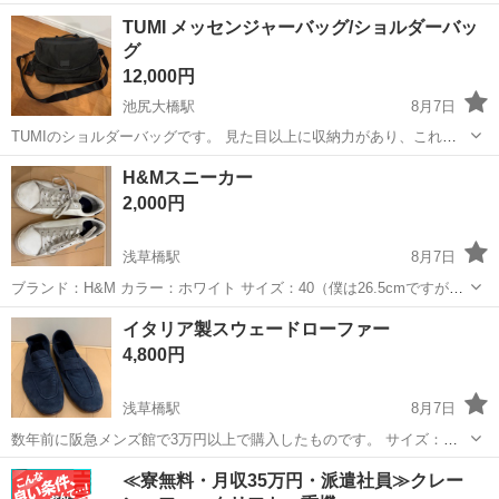
ますが、まだまだつかえると思います。 リュックの肩紐は収納できる
東京
世田谷区
池尻大橋駅
バッグ
リュック
TUMI メッセンジャーバッグ/ショルダーバッ
ので、オフィシャルな場では肩紐なくスッキリ見せることができま
グ
す。 ポケットもたくさんで便利です。...
12,000円
池尻大橋駅
8月7日
TUMIのショルダーバッグです。 見た目以上に収納力があり、これ一
つで出かけられます。 まだ綺麗ですが、最近使用頻度が減ったため出
東京
世田谷区
池尻大橋駅
バッグ
TUMI
H&Mスニーカー
品します。 ドタキャンしない方、中古品のためサイズや状態などが目
2,000円
安であることをご了承いただけ...
浅草橋駅
8月7日
ブランド：H&M カラー：ホワイト サイズ：40（僕は26.5cmですが問
題なく履けました） 購入場所：ハワイ 状態：画像のとおり、使用感は
東京
台東区
浅草橋駅
靴
イタリア製スウェードローファー
軽め（ソールの減り少なめ）
4,800円
浅草橋駅
8月7日
数年前に阪急メンズ館で3万円以上で購入したものです。 サイズ：
41（26.5cmの僕で問題なく履けました） カラー：ネイビー 状態：オ
東京
台東区
浅草橋駅
靴
≪寮無料・月収35万円・派遣社員≫クレー
シャレすぎて数回しか履きませんでした。アッパーはスウェードの質