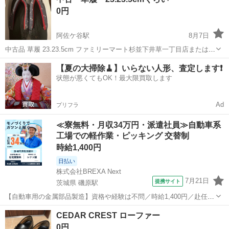
0円
阿佐ケ谷駅
8月7日
中古品 草履 23.23.5cm ファミリーマート杉並下井草一丁目店または阿
佐ヶ谷駅での受け渡しとなります。 ご希望の日時をいくつかお知らせ
東京
杉並区
阿佐ケ谷駅
靴
ファミリーマート
【夏の大掃除🧹】いらない人形、査定します❗️
ください。
状態が悪くてもOK！最大限買取します
Ad
プリフラ
≪寮無料・月収34万円・派遣社員≫自動車系
工場での軽作業・ピッキング 交替制
時給1,400円
日払い
株式会社BREXA Next
7月21日
提携サイト
茨城県 磯原駅
【自動車用の金属部品製造】資格や経験は不問／時給1,400円／赴任旅
費会社負担／正社員登用のチャンスあり／食堂利用可能／マイカー通
茨城
北茨城市
磯原駅
その他
CEDAR CREST ローファー
勤OK《茨城県茨城市》 人気の工場のお仕事 ◇トラックの金属部品の
0円
製造◇ ★トラックの金属...