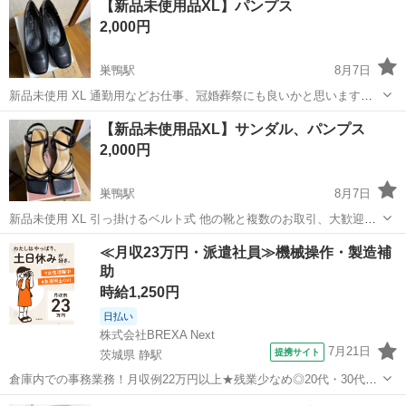
【新品未使用品XL】パンプス
2,000円
巣鴨駅
8月7日
新品未使用 XL 通勤用などお仕事、冠婚葬祭にも良いかと思います。
他の靴と複数のお取引、大歓迎です！
東京
文京区
巣鴨駅
靴
新品
【新品未使用品XL】サンダル、パンプス
2,000円
巣鴨駅
8月7日
新品未使用 XL 引っ掛けるベルト式 他の靴と複数のお取引、大歓迎で
す！
東京
文京区
巣鴨駅
靴
新品
≪月収23万円・派遣社員≫機械操作・製造補
助
時給1,250円
日払い
株式会社BREXA Next
7月21日
提携サイト
茨城県 静駅
倉庫内での事務業務！月収例22万円以上★残業少なめ◎20代・30代・
40代の男女活躍中！空調完備で快適作業★食堂利用可◎マイカー通勤
茨城
常陸大宮市
静駅
その他