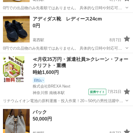
0円での出品物のみ先着順ではありません。 具体的な日時や対応可能
時間を複数日時お知らせ下さい。後日、お返事致します。 ジェリービ
東京
江戸川区
葛西駅
靴
アディダス靴 レディース24cm
ーンズ（JELLY BEANS）のスニーカー Lサイズ 素材➡おそらく合皮
0円
サイドが編み込みに...
葛西駅
8月7日
0円での出品物のみ先着順ではありません。 具体的な日時や対応可能
時間を複数日時お知らせ下さい。後日、お返事致します。 アディダス
東京
江戸川区
葛西駅
靴
≪月収35万円・派遣社員≫クレーン・フォー
スニーカー（公式サイトで購入） レディース 24cm 靴底が少しすり
クリフト・重機
減っていて、ウォーキングで...
時給1,600円
日払い
株式会社BREXA Next
7月21日
提携サイト
神奈川県 南橋本駅
リチウムイオン電池の原料運搬・投入作業！20～50代の男性活躍中★
ワンルーム寮完備！赴任旅費会社負担！年間休日130日★フォークリフ
神奈川
相模原市
南橋本駅
その他
バック
ト免許お持ちの方、活躍中！就業先食堂利用可★《神奈川県相模原
50,000円
市》 人気の工場のお仕事 ◇電...