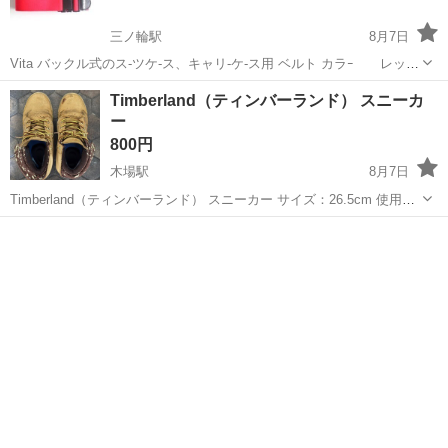
三ノ輪駅
8月7日
Vita バックル式のス-ツケ-ス、キャリ-ケ-ス用 ベルト カラｰ レッド
系色 サイズ w 約 5cm L 約 178cm ネ-ムタグが入れられます、少し
東京
台東区
三ノ輪駅
バッグ
Timberland（ティンバーランド） スニーカ
汚れのところありますが、問題なくお使いいただけます、お探...
ー
800円
木場駅
8月7日
Timberland（ティンバーランド） スニーカー サイズ：26.5cm 使用感
はありますが、まだまだ履いていただけます。 普段使いにおすすめで
東京
江東区
木場駅
靴
す。 状態は写真をご確認のうえ、ご検討ください。