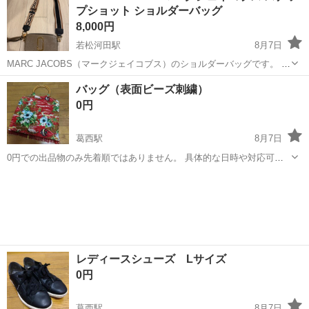
プショット ショルダーバッグ
トが確認できず、真贋等がわから...
8,000円
若松河田駅
8月7日
MARC JACOBS（マークジェイコブス）のショルダーバッグです。 カ
ラーはブラウン・ベージュ系で、ゴールドの金具と太めのデザインス
東京
新宿区
若松河田駅
バッグ
バッグ（表面ビーズ刺繍）
トラップが付いています。 【商品情報】 ・型番：M0012007 064 ・シ
0円
ョルダー...
葛西駅
8月7日
0円での出品物のみ先着順ではありません。 具体的な日時や対応可能
時間を複数日時お知らせ下さい。後日、お返事致します。 以前、グア
東京
江戸川区
葛西駅
バッグ
ム旅行で購入したお土産です。 バッグの表面は絵に沿ってビーズが刺
繍してあり、所々取れてますが気...
レディースシューズ Lサイズ
0円
葛西駅
8月7日