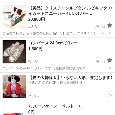
【美品】クリスチャンルブタン ルビキック ハ
イカットスニーカー 41 レオパー…
20,000円
上町駅
8月7日
自宅のコレクション整理のため出品いたします。 クリスチャン・ルブ
タン（Christian Louboutin）のハイカットスニーカー「ルビキック
東京
世田谷区
上町駅
靴
ハイカットスニーカー
コンバース 24.0cm グレー
（Loubikick）」です。90年代のバスケットボールシューズをベースに
1,500円
したデ...
町田駅
8月7日
コンバースの24.0cm グレーです 比較的綺麗な状態です
東京
町田市
町田駅
靴
コンバース
【夏の大掃除🧹】いらない人形、査定します❗️
状態が悪くてもOK！最大限買取します
Ad
プリフラ
⋆. スーツケース ベルト ⋆.
0円