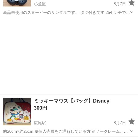
杉並区
8月7日
新品未使用のスヌーピーのサンダルです。 タグ付きです 25センチです
欲しい方どうぞ
東京
杉並区
靴
ミッキーマウス【バッグ】Disney
300円
広尾駅
8月7日
約20cm×約26cm ※個人売買をご理解している方 ※ノークレーム、ノ
ーリターンでお願いします ※Usedですので神経質な方はご遠慮くださ