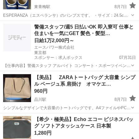
東青梅駅
8月7日
ESPERANZA（エスペランサ）のパンプスです。 ・サイズ：24.5cm
・カラー：ブルー（ラメ入り）×ホワイトリボン 中古品のため、使用
東京
青梅市
東青梅駅
靴
警備スタッフ/週5 日払いOK 即入寮可 仕事と
に伴う小傷やソールの汚れ・擦れがあります。 状態は写真でご確認く
住まいを一気にGET 髪色・髪型…
ださい。 ...
日給1万2,000円～
エースパワー株式会社
東京都
スポンサー：求人ボックス
07月31日
【仕事内容】警備スタッフ アルバイト コンサート・スポーツイベン
ト・展示会などのイベントや、 工事現場周辺で警備・交通誘導をして
アルバイト・パート
【美品】 ZARAトートバッグ 大容量 シンプ
いただきます。 経験者の方はもちろん、未経験者の方も積極的に採用
ル ベージュ系 肩掛け オマケエ…
中! 難しいスキルは不要! 基本的なル...
960円
品川駅
8月7日
シンプルなデザインで大容量のトートバッグです。A4ファイルやPCな
ども収納可能で、通勤・通学にもおすすめです。目立った傷や汚れは
東京
港区
品川駅
バッグ
【希少・極美品】Echo エコー ビジネスバッ
なく、きれいな状態です。 【カテゴリ】トートバッグ 【商品の状態】
グ ソフトアタッシュケース 日本製
目立った傷や汚れなし ...
1,280円