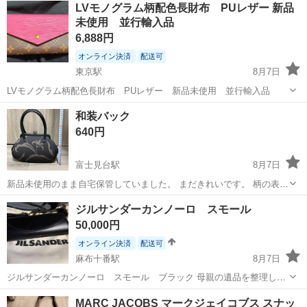
神奈川
相模原市
南橋本駅
その他
LVモノグラム柄配色長財布 PUレザー 新品
ト免許お持ちの方、活躍中！就業先食堂利用可★《神奈川県相模原
未使用 並行輸入品
市》 人気の工場のお仕事 ◇電...
6,888円
オンライン決済
配送可
東京駅
8月7日
LVモノグラム柄配色長財布 PUレザー 新品未使用 並行輸入品
東京
中央区
東京駅
バッグ
レザー
和装バック
640円
富士見台駅
8月7日
新品未使用のまま自宅保管していました。 まだきれいです。 柄の表地
は正絹です。 横23cm 縦16cm（持ち手含まず） 底9cm がま口開口：
東京
中野区
富士見台駅
バッグ
新品
ジルサンダーカンノーロ スモール
横14.5cm×縦12cm 受け渡しは池袋でも可能です。
50,000円
オンライン決済
配送可
麻布十番駅
8月7日
ジルサンダーカンノーロ スモール ブラック 母親の遺品を整理して
いたら出てきたものです。 自宅に保存してあり使用感はあまりまりま
東京
港区
麻布十番駅
バッグ
MARC JACOBS マークジェイコブス スナッ
せんが、内ポケットが少しだけ緩んでいるように感じます。 購入ルー