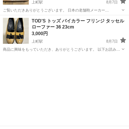
上町駅
8月7日
ご覧いただきありがとうございます。 日本の老舗鞄メーカー
「IKETEI（イケテイ）」が手掛けていた本格ビジネスバッグブランド
東京
世田谷区
上町駅
バッグ
TOD'S トッズ バイカラー フリンジ タッセル
「Echo（エコー）」のソフトアタッシュケース（ブリーフケース）で
ローファー 36 23cm
す。 熟練の職人によって作られた「...
3,000円
上町駅
8月7日
商品に興味をもっていただき、ありがとうございます。 以下お読みい
ただき、ご購入をお待ちしています。 【商品の説明】 ブランド：
東京
世田谷区
上町駅
靴
TOD'S（トッズ） アイテム：バイカラー フリンジ タッセル ローファ
ー / フラットシューズ...