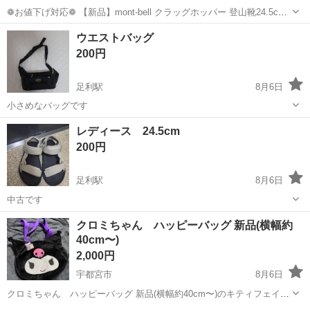
❁お値下げ対応❁ 【新品】mont-bell クラッグホッパー 登山靴24.5cm
ハイキングシューズ 家族が購入後に使用せず自宅保管しておりまし
栃木
鹿沼市
鹿沼駅
靴
ウエストバッグ
た。 使っていただける方に是非。 以下サイト参照↓ アウトソールの
200円
つ...
足利駅
8月6日
小さめなバッグです
栃木
足利市
足利駅
バッグ
レディース 24.5cm
200円
足利駅
8月6日
中古です
栃木
足利市
足利駅
靴
クロミちゃん ハッピーバッグ 新品(横幅約
40cm〜)
2,000円
宇都宮市
8月6日
クロミちゃん ハッピーバッグ 新品(横幅約40cm〜)のキティフェイス
のインパクトある可愛いバッグです。 付属していたアクリルスタンド