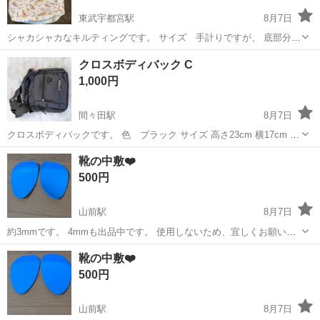
東武宇都宮駅
8月7日
シャカシャカなキルティングです。 サイズ 手計りですが、 底部分
マチ13.5cm ヨコ20.5cm 開口部 ヨコ30.5cm 高さ 21cm オキシ漬
栃木
宇都宮市
東武宇都宮駅
バッグ
ラプンツェル
クロスボディバック C
け済み、すぐご使用になれます！ ノークレームノーリターンで
1,000円
間々田駅
8月7日
クロスボディバックです。 色 ブラック サイズ 高さ23cm 横17cm 厚
さ5cm 未使用品 ※ジッパー方向はランダム できるだけ早くとりにき
栃木
小山市
間々田駅
バッグ
方向
靴の中敷❤️
てくれる方を優先させていただきます。 よろしくおねがいします。
500円
山前駅
8月7日
約3mmです。 4mmも出品中です。 使用しないため、宜しくお願い致
します🙇‍♀️
栃木
足利市
山前駅
靴
靴の中敷❤️
500円
山前駅
8月7日