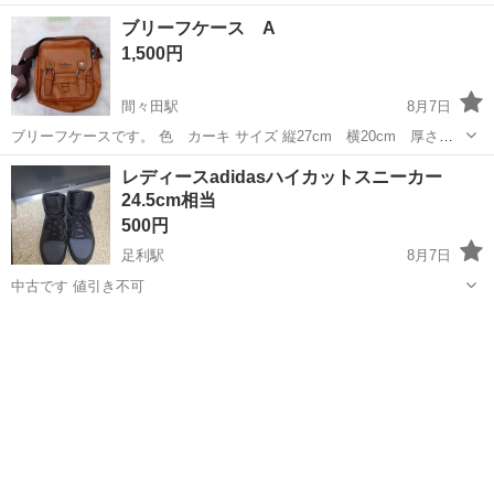
さ8cm 未使用品 ※ジッパー方向はランダム できるだけ早くとりにき
栃木
小山市
間々田駅
バッグ
ブリーフケース
ブリーフケース A
てくれる方を優先させていただきます。 よろしくおねがいします。
1,500円
間々田駅
8月7日
ブリーフケースです。 色 カーキ サイズ 縦27cm 横20cm 厚さ
7cm 未使用品 ※ジッパー方向はランダム できるだけ早くとりにきて
栃木
小山市
間々田駅
バッグ
レディースadidasハイカットスニーカー
くれる方を優先させていただきます。 よろしくおねがいします。
24.5cm相当
500円
足利駅
8月7日
中古です 値引き不可
栃木
足利市
足利駅
靴