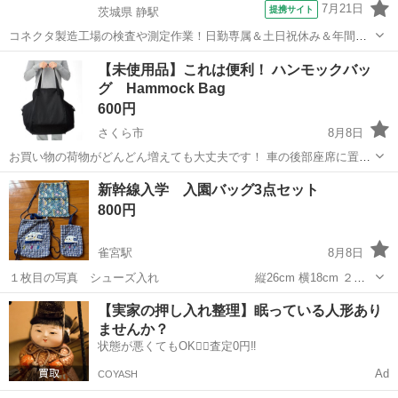
7月21日
提携サイト
茨城県 静駅
コネクタ製造工場の検査や測定作業！日勤専属＆土日祝休み＆年間休
日128日★クリーンルーム内作業★マイカー通勤OK＆無料駐車場あり
茨城
常陸大宮市
静駅
その他
【未使用品】これは便利！ ハンモックバッ
★就業先食堂利用可！日払い制度あり！《茨城県常陸大宮市》 人気の
グ Hammock Bag
工場のお仕事 ◇コネクタ製造工...
600円
さくら市
8月8日
お買い物の荷物がどんどん増えても大丈夫です！ 車の後部座席に置
き、取っ手を前後の座席のヘッドレストにひっかけて使用します。 走
栃木
さくら市
バッグ
ハンモック
新幹線入学 入園バッグ3点セット
行中のレジ袋などの崩れ落ちの心配もありません。 本体サイズ:約
800円
60.5×32...
雀宮駅
8月8日
１枚目の写真 シューズ入れ 縦26cm 横18cm ２枚
目の写真 体操着入れ 縦33cm 28cm ３枚目の写真
栃木
宇都宮市
雀宮駅
バッグ
新幹線
【実家の押し入れ整理】眠っている人形あり
ショルダーバッグ 縦37cm 横30cm ４枚目の写真 シ
ませんか？
ミが少...
状態が悪くてもOK🙆‍♀️査定0円‼️
Ad
COYASH