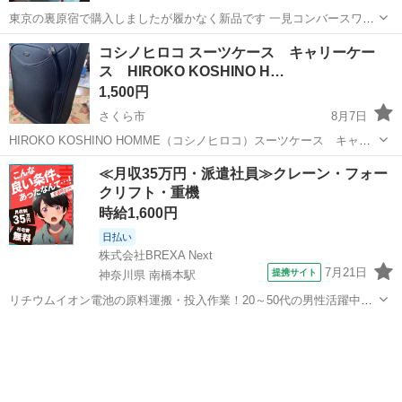
東京の裏原宿で購入しましたが履かなく新品です 一見コンバースワン
スター★に似たベルクストラップ Sizeは27.0cm 9日まで限定で処分し
栃木
足利市
足利市駅
靴
コシノヒロコ スーツケース キャリーケー
ます ❊他にも色々出品中なので… 3️⃣点以上でお安くします
ス HIROKO KOSHINO H…
1,500円
さくら市
8月7日
HIROKO KOSHINO HOMME（コシノヒロコ）スーツケース キャリ
ーケース カラー···ブラック 柄・デザイン···無地 縦 約57cm 横 約
栃木
さくら市
バッグ
コシノヒロコ
≪月収35万円・派遣社員≫クレーン・フォー
36.5cm 奥行 約25cm 機内持ち込...
クリフト・重機
時給1,600円
日払い
株式会社BREXA Next
7月21日
提携サイト
神奈川県 南橋本駅
リチウムイオン電池の原料運搬・投入作業！20～50代の男性活躍中★
ワンルーム寮完備！赴任旅費会社負担！年間休日130日★フォークリフ
神奈川
相模原市
南橋本駅
その他
ト免許お持ちの方、活躍中！就業先食堂利用可★《神奈川県相模原
市》 人気の工場のお仕事 ◇電...