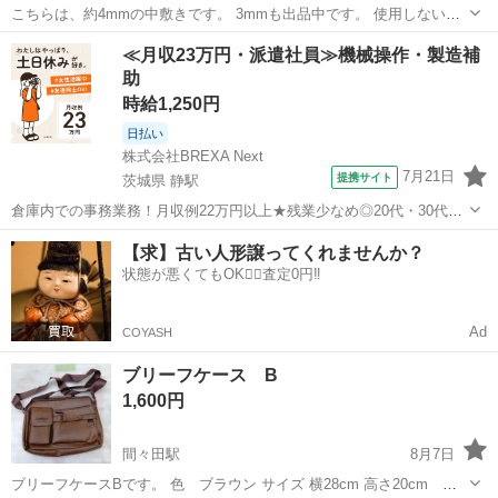
こちらは、約4mmの中敷きです。 3mmも出品中です。 使用しないた
め宜しくお願い致します🙇‍♀️
栃木
足利市
山前駅
靴
≪月収23万円・派遣社員≫機械操作・製造補
助
時給1,250円
日払い
株式会社BREXA Next
7月21日
提携サイト
茨城県 静駅
倉庫内での事務業務！月収例22万円以上★残業少なめ◎20代・30代・
40代の男女活躍中！空調完備で快適作業★食堂利用可◎マイカー通勤
茨城
常陸大宮市
静駅
その他
【求】古い人形譲ってくれませんか？
OK◎無料駐車場完備！《茨城県常陸大宮市》 人気の工場のお仕事 ◇
状態が悪くてもOK🙆‍♀️査定0円‼️
電子部品製造倉庫内の事務...
Ad
COYASH
ブリーフケース B
1,600円
間々田駅
8月7日
ブリーフケースBです。 色 ブラウン サイズ 横28cm 高さ20cm 厚