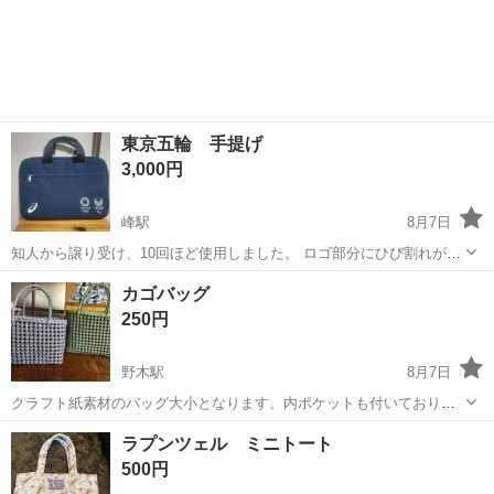
東京五輪 手提げ
3,000円
峰駅
8月7日
知人から譲り受け、10回ほど使用しました。 ロゴ部分にひび割れがあ
りますが、それ以外状態は良好です。
栃木
宇都宮市
峰駅
バッグ
ひび割れ
カゴバッグ
250円
野木駅
8月7日
クラフト紙素材のバッグ大小となります。内ポケットも付いておりま
す。 緑 縦25 横27 ダークグレー 縦21 横27
栃木
下都賀郡
野木駅
バッグ
カゴ
ラプンツェル ミニトート
500円