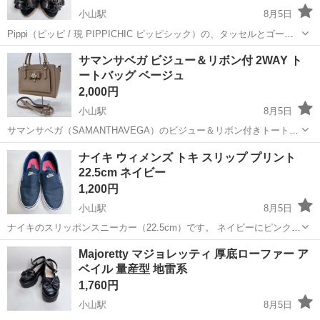
小山駅
8月5日
Pippi（ピッピ / 現 PIPPICHIC ピッピシック）の、タッセルとゴール
ド金具が上品な厚底サンダルです。本革、レザーになります。 アンク
栃木
小山市
小山駅
靴
サマンサベガ ビジュー＆リボン付 2WAY ト
ルストラップ付きで足元がしっかり固定され、安定感があります。 ■
ートバッグ ベージュ
サイズ ・表...
2,000円
小山駅
8月5日
サマンサベガ（SAMANTHAVEGA）のビジュー＆リボン付きトートバ
ッグです。 上品なベージュカラーで、正面の華やかなビジューがアク
栃木
小山市
小山駅
バッグ
サマンサベガ
ナイキ ウィメンズ トキ スリップ プリント
セントになっています。 取り外し可能なショルダーストラップ付き
22.5cm ネイビー
で、ハンドバッグとしてもショ...
1,200円
小山駅
8月5日
ナイキのスリッポンスニーカー（22.5cm）です。 ネイビーにピンクの
差し色が可愛いデザインです。 ■ブランド：NIKE（ウィメンズ トキ
栃木
小山市
小山駅
靴
Majoretty マジョレッティ 厚底ローファー ア
スリップ プリント） ■品番：724769-410 ■サイズ：22.5cm ■商品...
ベイル 量産型 地雷系
1,760円
小山駅
8月5日