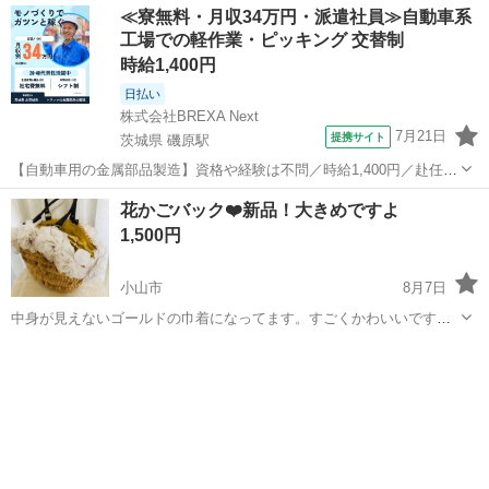
≪寮無料・月収34万円・派遣社員≫自動車系
工場での軽作業・ピッキング 交替制
時給1,400円
日払い
株式会社BREXA Next
7月21日
提携サイト
茨城県 磯原駅
【自動車用の金属部品製造】資格や経験は不問／時給1,400円／赴任旅
費会社負担／正社員登用のチャンスあり／食堂利用可能／マイカー通
茨城
北茨城市
磯原駅
その他
花かごバック❤️新品！大きめですよ
勤OK《茨城県茨城市》 人気の工場のお仕事 ◇トラックの金属部品の
1,500円
製造◇ ★トラックの金属...
小山市
8月7日
中身が見えないゴールドの巾着になってます。すごくかわいいですよ
ー。お買い得です。購入時5000円ほどしました^_^ ＊ 他にも色々と出
栃木
小山市
靴/バッグ
花かご
品してます。これからも色々と出品しますのでもしよかったら見て下
さい(^^)