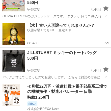
550円
宇都宮駅
8月8日
OLIVIA BURTONのガジェットケースです。 タブレット(ミニ)を入れて
使用する予定でしたが、別の物を使うことにしたので、こちらは未使
栃木
宇都宮市
宇都宮駅
バッグ
BURTON
【求】古い人形譲ってくれませんか？
用品です。 サイズ感がわかるようシャーペンを置きました(シャーペン
状態が悪くてもOK🙆‍♀️査定0円‼️
は商品に含まれ...
Ad
COYASH
JILLSTUART ミッキーのトートバッグ
500円
宇都宮駅
8月8日
バッグが増えてしまったのでお譲りします。 こちらは雑誌の付録だっ
たと思います。 2、3回使用してクローゼット保管です。 A4サイズ入
栃木
宇都宮市
宇都宮駅
バッグ
≪月収22万円・派遣社員≫電子部品系工場で
ります！ 受け渡しは、 平日は18時〜18時30分頃を希望します。 土日
の機械操作・製造オペレーター 日勤
は応相談でお願い...
時給1,250円
日払い
株式会社BREXA Next