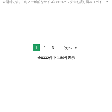
未開封です。1点 ✕一般的なサイズのエコバッグ※お譲り済み ○ポイン
コノート 人気流行り定番見落とし込み安価 限定希少キャラクター
栃木
宇都宮市
バッグ
エコバッグ
Docomoドコモ
1
2
3
...
次へ
全8332件中 1-50件表示