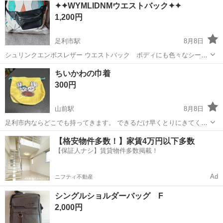
✦✦WYMLIDNMウエストバック✦✦
1,200円
足利市駅
8月8日
シュリンクエンボスレザー ウエストバック ボディにも色々なシーン
に合わせて📳やタバコ等が入り重宝してました… ❊👖ポケットに物を
栃木
足利市
足利市駅
バッグ
にも
ちいかわの巾着
入れた りがサバって嫌な方に ❊ちょっとしたお出かけに どうで
300円
すか? ❊横幅 33 ...
山前駅
8月8日
足利市内ならどこでも持ってきます。 できるだけ早くとりにきてくれ
る方を優先させていただきます。 よろしくおねがいします。 汚れはな
栃木
足利市
山前駅
バッグ
【格安物件多数！】家賃4万円以下多数
いですが素人保管なので神経質な方はお控えください
【保証人ナシ】賃貸物件多数掲載！
Ad
ニフティ不動産
シングルショルダーバッグ F
2,000円