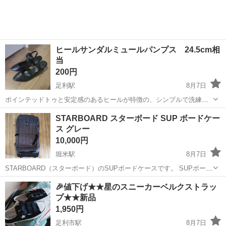
ヒールサンダルミュールパンプス 24.5cm相
当
200円
足利駅
8月7日
ポインテッドトゥと安定感のあるヒールが特徴の、シンプルで洗練さ
れたブラックストラップサンダルです。 - カラー: ブラック - サイズ:
栃木
足利市
足利駅
靴
STARBOARD スターボード SUP ボードケー
24.5cm - スタイル: ストラップサンダル - トゥ形状: ポインテッドトゥ
ス グレー
...
10,000円
堀米駅
8月7日
STARBOARD（スターボード）のSUPボードケースです。 SUPボード
の持ち運びや保管に便利なアイテムです。 全体的に使用感があり、一
栃木
佐野市
堀米駅
バッグ
🎉値下げ★★星のスニーカーベルクストラッ
部に擦れや汚れが見られますが、使用には問題ありません。 【ブラン
プ★★新品
ド】STARBOAR...
1,950円
足利市駅
8月7日