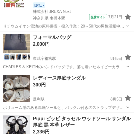
日払い
株式会社BREXA Next
7月21日
提携サイト
神奈川県 南橋本駅
リチウムイオン電池の原料運搬・投入作業！20～50代の男性活躍中★
ワンルーム寮完備！赴任旅費会社負担！年間休日130日★フォークリフ
神奈川
相模原市
南橋本駅
その他
フォーマルバッグ
ト免許お持ちの方、活躍中！就業先食堂利用可★《神奈川県相模原
2,000円
市》 人気の工場のお仕事 ◇電...
東武宇都宮駅
8月5日
CHARLES & KEITHのハンドバッグです。落ち着いたネイビーカラー
で、様々なシーンで使いやすいデザインです。目立った傷や汚れはな
栃木
宇都宮市
東武宇都宮駅
バッグ
フォーマルバッグ
レディース厚底サンダル
く、きれいな状態です。 【ブランド】CHARLES & KEITH 【カテゴ
300円
リ】ハンド...
足利駅
8月5日
ボリューム感のある厚底ソールと、バックル付きのストラップデザイ
ンが特徴的なスポーツサンダルです。 - ブランド: Anapgirl - 色: アイボ
栃木
足利市
足利駅
靴
Pippi ピッピ タッセル ウッドソール サンダル
リー - デザイン: 厚底ソール、バックル付きストラップ、面ファスナー
厚底 黒 本革 レザー
...
2,336円