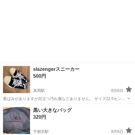
のみの方には返信 ...
slazengerスニーカー
500円
真岡駅
8月6日
黄ばみがありますが目立つ汚れ傷などありません。 サイズ22.5センチ
になります。
栃木
真岡市
真岡駅
靴
黒い大きなバッグ
320円
宇都宮駅
8月6日