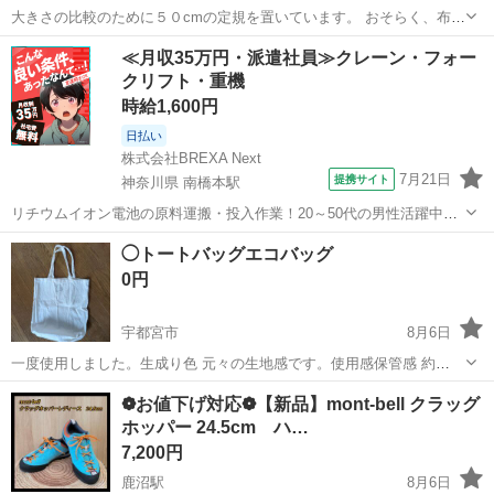
大きさの比較のために５０cmの定規を置いています。 おそらく、布団
のようなものを入れていたのかと思います。 使わないのでお使いにな
栃木
宇都宮市
宇都宮駅
バッグ
使い
≪月収35万円・派遣社員≫クレーン・フォー
る方にお譲りします。
クリフト・重機
時給1,600円
日払い
株式会社BREXA Next
7月21日
提携サイト
神奈川県 南橋本駅
リチウムイオン電池の原料運搬・投入作業！20～50代の男性活躍中★
ワンルーム寮完備！赴任旅費会社負担！年間休日130日★フォークリフ
神奈川
相模原市
南橋本駅
その他
◯トートバッグエコバッグ
ト免許お持ちの方、活躍中！就業先食堂利用可★《神奈川県相模原
0円
市》 人気の工場のお仕事 ◇電...
宇都宮市
8月6日
一度使用しました。生成り色 元々の生地感です。使用感保管感 約
32×33×4 フロントにカレンダープリントが施された、コットン素材の
栃木
宇都宮市
バッグ
エコバッグ
❁お値下げ対応❁【新品】mont-bell クラッグ
シンプルなトートバッグです。 - ブランド: Maison Margiela...
ホッパー 24.5cm ハ…
7,200円
鹿沼駅
8月6日