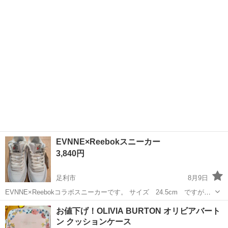
間🏃でも疲れにくい構造に作られた👟です！ちょっとした🏔️登りやオ
シャレにどうですか Siz...
EVNNE×Reebokスニーカー
3,840円
足利市
8月9日
EVNNE×Reebokコラボスニーカーです。 サイズ 24.5cm ですが、
小さめだと思います。 試し履きのみで新品同様です。 袋や箱はありま
栃木
足利市
靴
アピタ
お値下げ！OLIVIA BURTON オリビアバート
せん。 かわいいのですが、サイズが合わなかったため出品します。 靴
ン クッションケース
のかかとの方...