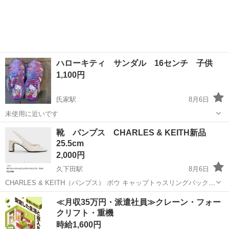
栃木
宇都宮市
バッグ
クロミ
もお付けいたします。 新品未使用保管品なので綺麗です。 宇都宮近郊
での手渡し希望です。...
ハローキティ サンダル 16センチ 子供
1,100円
氏家駅
8月6日
未使用に近いです
栃木
さくら市
氏家駅
靴
ハローキティ
靴 パンプス CHARLES & KEITH新品
25.5cm
2,000円
久下田駅
8月6日
CHARLES & KEITH（パンプス） ボウ キャップトゥスリングバックバ
ンプス の靴で新品です。 子供がサイズが合わないので出品してます。
栃木
真岡市
久下田駅
靴
新品
≪月収35万円・派遣社員≫クレーン・フォー
クリフト・重機
時給1,600円