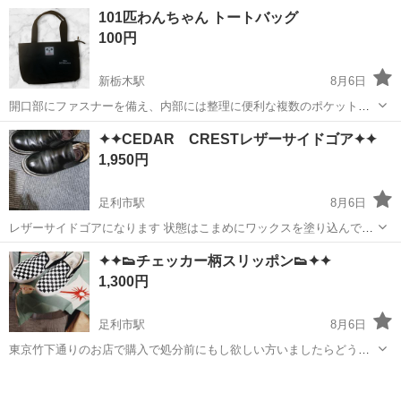
したい」 「まずはアルバイトから始めてみたい」 そんな方、大歓迎で
アルバイト・パート / 契約社員 / 業務委託
101匹わんちゃん トートバッグ
す! 株式会社Oslinkでは業務拡大につき、外構・土木工事スタッフを募
100円
集しています。 勤務は週1日...
新栃木駅
8月6日
開口部にファスナーを備え、内部には整理に便利な複数のポケットを
配置した、実用的な101匹わんちゃんデザインのトートバッグです。 -
栃木
栃木市
新栃木駅
バッグ
✦✦CEDAR CRESTレザーサイドゴア✦✦
キャラクター: 101 Dalmatians - カラー: ブラック - 開閉方式: ファ...
1,950円
足利市駅
8月6日
レザーサイドゴアになります 状態はこまめにワックスを塗り込んでい
るので綺麗です Sizeは26.5 ¥12000で購入しました 処分も考えていま
栃木
足利市
足利市駅
靴
✦✦👟チェッカー柄スリッポン👟✦✦
すので 欲しい方いましたら… ⚠️定型文には返信しません ✴他にも色々
1,300円
出品中な...
足利市駅
8月6日
東京竹下通りのお店で購入で処分前にもし欲しい方いましたらどうで
すか? Vansに似たアイコニックなチェッカー柄のクラシックスリッポ
栃木
足利市
足利市駅
靴
ン👟です 26.5㌢ ❊蛍光の成分入りなので夜とか光✨ります ⚠️定型文