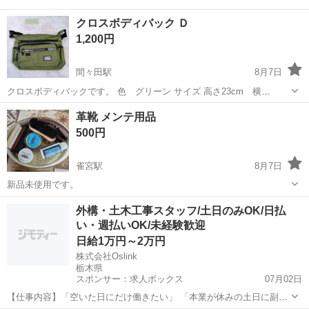
クロスボディバック Ｄ
1,200円
間々田駅
8月7日
クロスボディバックです。 色 グリーン サイズ 高さ23cm 横
25cm 厚さ9cm 未使用品 ※ジッパー方向はランダム できるだけ早く
栃木
小山市
間々田駅
バッグ
革靴 メンテ用品
とりにきてくれる方を優先させていただきます。 よろしくおねがいし
500円
ます。
雀宮駅
8月7日
新品未使用です。
栃木
宇都宮市
雀宮駅
靴
外構・土木工事スタッフ/土日のみOK/日払
い・週払いOK/未経験歓迎
日給1万円～2万円
株式会社Oslink
栃木県
スポンサー：求人ボックス
07月02日
【仕事内容】「空いた日にだけ働きたい」 「本業が休みの土日に副業