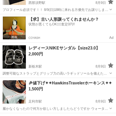
西那須野駅
8月9日
プロフィール必須です！！ 8/9(日)18時に来れる方優先でお譲りしま
す。
栃木
那須塩原市
西那須野駅
バッグ
譲り
【求】古い人形譲ってくれませんか？
状態が悪くてもOK🙆‍♀️査定0円‼️
Ad
COYASH
レディースNIKEサンダル【size23.0】
2,000円
新栃木駅
8月9日
調整可能なストラップとグリップ力の高いラギッドソールを備えた、
機能的なスポーツサンダルです。 - ブランド: NIKE - カラー: ブラック
栃木
栃木市
新栃木駅
靴
🎉値下げ✦✦HawkinsTravelerホーキンス✦✦
- デザイン: 調整可能ストラップ、ヒールトグル仕様 - ソール: ラギッ
1,500円
ドア...
足利市駅
8月9日
履かなくなったので何方か欲しい方しましたらどうですか ウォーター
タッチを採用なので☔の日でも浸水を防ぎ 滑り止めグリップ採用 長時
栃木
足利市
足利市駅
靴