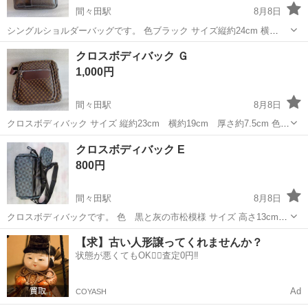
間々田駅
8月8日
シングルショルダーバッグです。 色ブラック サイズ縦約24cm 横
21cm 厚さ5cm 未使用品 できるだけ早くとりにきてくれる方を優先
栃木
小山市
間々田駅
バッグ
クロスボディバック Ｇ
させていただきます。 よろしくおねがいします。
1,000円
間々田駅
8月8日
クロスボディバック サイズ 縦約23cm 横約19cm 厚さ約7.5cm 色黒
茶 未使用品 ※ジッパーの向きはランダム できるだけ早くとりにきて
栃木
小山市
間々田駅
バッグ
クロスボディバック E
くれる方を優先させていただきます。 よろしくおねがいします。
800円
間々田駅
8月8日
クロスボディバックです。 色 黒と灰の市松模様 サイズ 高さ13cm
横20cm 厚さ6cm ミニポーチ付 未使用品 ※ジッパー方向はランダム
栃木
小山市
間々田駅
バッグ
市松模様
【求】古い人形譲ってくれませんか？
できるだけ早くとりにきてくれる方を優先させていただきます。 よろ
状態が悪くてもOK🙆‍♀️査定0円‼️
しくおねがいします。
Ad
COYASH