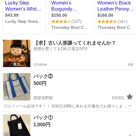
【求】古い人形譲ってくれませんか？
状態が悪くてもOK🙆‍♀️査定0円‼️
Ad
COYASH
バック②
500円
西那須野駅
8月9日
プロフィール必須です！！ 8/9(日)18時に来れる方優先でお譲りしま
す。
栃木
那須塩原市
西那須野駅
バッグ
譲り
バック①
1,000円