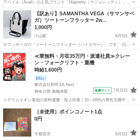
アベイル（Avail）の人気ブランド「Majoretty（マジョレッティ）」の
厚底エナメルローファー（パンプス）です。 量産型や地雷系のコーデ
栃木
小山市
小山駅
靴
【訳あり】SAMANTHA VEGA（サマンサベ
ィネートに大活躍するデザインです。 [ 2〜3回 ]ほど着用しましたが、
ガ）ツートーンフラッター 2w…
最近は出...
1,000円
小山駅
8月5日
サマンサベガの「ツートーンフラッター（バイカラー）」です。 白と
黒のモノトーンに、フリルが可愛いデザインのハンドバッグです。シ
栃木
小山市
小山駅
バッグ
サマンサベガ
≪寮無料・月収35万円・派遣社員≫クレー
ョルダーストラップ付きで、2wayでご使用いただけます。 気に入って
ン・フォークリフト・重機
使用していたため、経年劣化によ...
時給1,600円
日払い
株式会社BREXA Next
7月21日
提携サイト
神奈川県 南橋本駅
リチウムイオン電池の原料運搬・投入作業！20～50代の男性活躍中★
ワンルーム寮完備！赴任旅費会社負担！年間休日130日★フォークリフ
神奈川
相模原市
南橋本駅
その他
［未使用］ポインコノート1点
ト免許お持ちの方、活躍中！就業先食堂利用可★《神奈川県相模原
0円
市》 人気の工場のお仕事 ◇電...
宇都宮市
8月5日