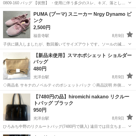
0809-160 バッグ 【状態】 ・使用に伴う多少のスレ、キズ、落としき
れない汚れなどございます ・詳細は現地でご確認ください ・お値引き
愛媛
松山市
バッグ
現地
PUMA (プーマ) スニーカー Nrgy Dynamo ピ
は出来かねますのでご了承願います ※中古品のため、状態については
ンク
ご...
2,500円
福音寺駅
8月9日
子供に購入しましたが、数回履いてサイズアウトです。ソールの減り
もなく、キレイな状態です。 23センチです。
愛媛
松山市
福音寺駅
靴
【新品未使用】スマホポシェット ショルダー
バッグ
480円
光洋台駅
8月9日
◇商品名 サキナのノベルティのポシェットバック ◇商品説明 外側に
ファスナー付きポケットと内側に3つポケットがあります。 スマホ、
愛媛
松山市
光洋台駅
バッグ
【7480円の品】hiromichi nakano リクルー
小さめの財布、ハンカチ、リップなどメイク用品が入り収納力は抜群
トバッグ ブラック
です！ ◇サイズ（素人採寸の...
950円
光洋台駅
8月9日
ひろみち中野のリクルートバッグ(7480円で購入) 遠目では目立ちませ
んが、擦り傷あり(画像3枚目) 他は破れもなく、美品です。 【サイ
愛媛
松山市
光洋台駅
バッグ