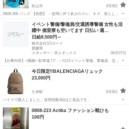
松山市
8月8日
0808-268 バッグ 【状態】 ・使用に伴う多少のスレ、キズ、落としき
れない汚れなどございます ・詳細は現地でご確認ください ・お値引き
愛媛
松山市
バッグ
現地
イベント警備/警備員/交通誘導警備 女性も活
は出来かねますのでご了承願います ※中古品のため、状態については
躍中 個室寮も空いてます 日払い 週…
ご...
日給8,500円～
株式会社SSガード
愛媛県
スポンサー：求人ボックス
08月07日
【仕事内容】<職種> 駐車場 [ア・パ]123イベント警備、警備員、交通
誘導警備 <雇用形態> アルバイト・パート <給与> [ア・パ]1日給8,500
アルバイト・パート
今日限定‼️BALENCIAGAリュック
円～、2日給9,500円～、3日給10,380円～ 交通費:一部支給 規定内支...
23,000円
久米駅
8月8日
バイマで購入しました。使用回数4回ほど美品です。
愛媛
伊予郡
久米駅
バッグ
0808-223 Actika ファッション靴ひも
100円