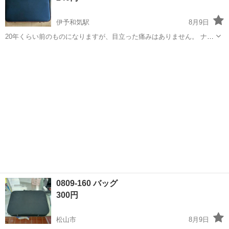
伊予和気駅
8月9日
20年くらい前のものになりますが、目立った痛みはありません。 ナッ
プ型に買い替えたので出品します。 なお、受け渡しは週末に限りま
愛媛
松山市
伊予和気駅
バッグ
す。 ※7月20日 写真を追加しました。値段を500円から300円に値下
げしました。 今月中にジ...
0809-160 バッグ
300円
松山市
8月9日