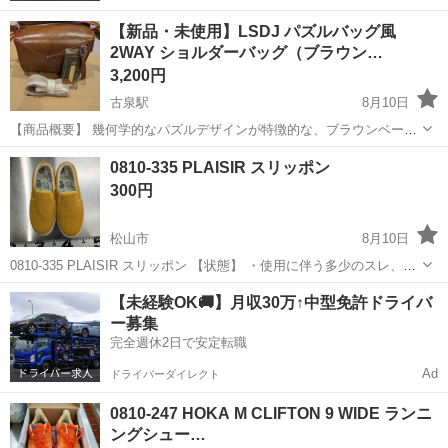
【新品・未使用】LSDJ パズルバッグ風
2WAY ショルダーバッグ（ブラウン…
3,200円
古泉駅
8月10日
【商品概要】 幾何学的なパズルデザインが特徴的な、ブラウンベース
にオレンジのパイピングが映えるおしゃれなショルダーバッグです。
愛媛
伊予郡
古泉駅
バッグ
オレンジ
0810-335 PLAISIR スリッポン
ハンドバッグとしても、付属のストラップを取り付けてショルダーバ
300円
ッグとしても使える2WAY仕様です。...
松山市
8月10日
0810-335 PLAISIR スリッポン 【状態】 ・使用に伴う多少のスレ、キ
ズ、落としきれない汚れなどございます ・詳細は現地でご確認くださ
愛媛
松山市
靴
現地
【未経験OK🚚】月収30万↑中型免許ドライバ
い ・お値引きは出来かねますのでご了承願います ※中古品のた...
ー募集
完全週休2日で安定転職
Ad
ドライバーダイレクト
0810-247 HOKA M CLIFTON 9 WIDE ランニ
ングシュー…