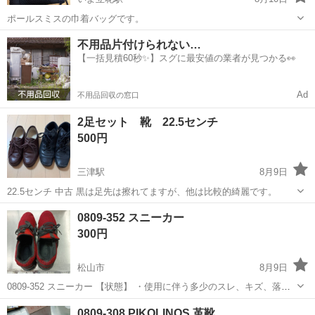
ポールスミスの巾着バッグです。
愛媛
松山市
いよ立花駅
バッグ
不用品片付けられない…
【一括見積60秒✨】スグに最安値の業者が見つかる👀
Ad
不用品回収の窓口
2足セット 靴 22.5センチ
500円
三津駅
8月9日
22.5センチ 中古 黒は足先は擦れてますが、他は比較的綺麗です。
愛媛
松山市
三津駅
靴
0809-352 スニーカー
300円
松山市
8月9日
0809-352 スニーカー 【状態】 ・使用に伴う多少のスレ、キズ、落と
しきれない汚れなどございます ・詳細は現地でご確認ください ・お値
愛媛
松山市
靴
現地
0809-308 PIKOLINOS 革靴
引きは出来かねますのでご了承願います ※中古品のため、状態につい