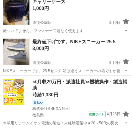
キャリーケース
ズ】 横37.5cm 縦28cm ...
1,000円
道後公園駅
8月9日
鍵ついてません。ファスナー問題なく使えます
愛媛
松山市
道後公園駅
バッグ
キャリー
最終値下げです。NIKEスニーカー 25.5
3,000円
道後公園駅
8月9日
NIKEスニーカーです。25.5センチ 箱は違うスニーカーの箱ですが箱付
きで渡します
愛媛
松山市
道後公園駅
靴
NIKE
≪月収29万円・派遣社員≫機械操作・製造補
助
時給1,330円
日払い
株式会社BREXA Next
4月23日
提携サイト
徳島県
車載用リチウムイオン電池の製造！未経験活躍中★20～50代の男女活
躍中！寮費無料★備品付き1R寮完備！自宅からマイカー通勤OK！無料
徳島
その他