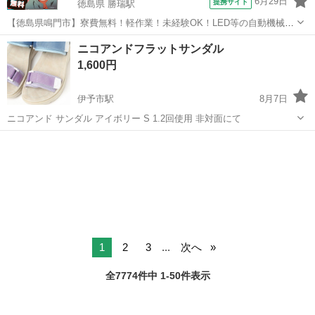
6月29日
提携サイト
徳島県 勝瑞駅
【徳島県鳴門市】寮費無料！軽作業！未経験OK！LED等の自動機械加
工・検査・梱包・データ入力《お仕事No.NS0560》 お仕事について ス
徳島
鳴門市
勝瑞駅
その他
ニコアンドフラットサンダル
マートフォンやパソコン、車などに使われるLED等の電子部品の製造
1,600円
とそれに付帯する作...
伊予市駅
8月7日
ニコアンド サンダル アイボリー S 1.2回使用 非対面にて
愛媛
伊予市
伊予市駅
靴
1
2
3
...
次へ
全7774件中 1-50件表示