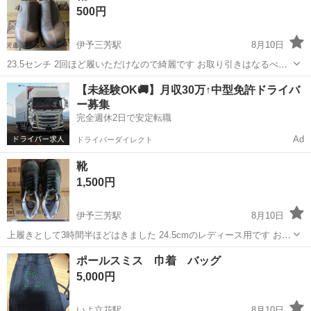
500円
伊予三芳駅
8月10日
23.5センチ 2回ほど履いただけなので綺麗です お取り引きはなるべく
近くまでお持ちいたします
愛媛
西条市
伊予三芳駅
靴
【未経験OK🚚】月収30万↑中型免許ドライバ
ー募集
完全週休2日で安定転職
Ad
ドライバーダイレクト
靴
1,500円
伊予三芳駅
8月10日
上履きとして3時間半ほどはきました 24.5cmのレディース用です お取
り引きはなるべく近くまでお持ちいたします
愛媛
西条市
伊予三芳駅
靴
上履き
ポールスミス 巾着 バッグ
5,000円
いよ立花駅
8月10日