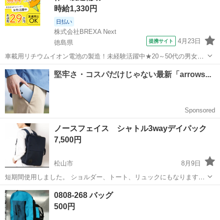
時給1,330円
日払い
株式会社BREXA Next
4月23日
提携サイト
徳島県
車載用リチウムイオン電池の製造！未経験活躍中★20～50代の男女活
躍中！寮費無料★備品付き1R寮完備！自宅からマイカー通勤OK！無料
徳島
その他
駐車場完備◎正社員登用制度あり！《徳島県板野郡松茂町》 人気の工
場のお仕事 ◇車載用リチウ...
ノースフェイス シャトル3wayデイパック
7,500円
松山市
8月9日
短期間使用しました。 ショルダー、トート、リュックにもなります。
数カ所擦れにより白っぽい所あります。 実物は写真より目立たないと
愛媛
松山市
バッグ
デイパック
0808-268 バッグ
思います。 お探しの方おられましたらよろしくお願いいたします。 あ
500円
んしん決済は9...