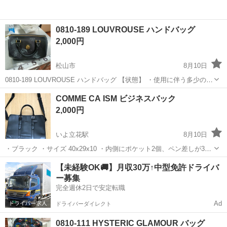
0810-189 LOUVROUSE ハンドバッグ
2,000円
松山市
8月10日
0810-189 LOUVROUSE ハンドバッグ 【状態】 ・使用に伴う多少のス
レ、キズ、落としきれない汚れなどございます ・詳細は現地でご確認
愛媛
松山市
バッグ
現地
COMME CA ISM ビジネスバック
ください ・お値引きは出来かねますのでご了承願います ※中古...
2,000円
いよ立花駅
8月10日
・ブラック ・サイズ 40x29x10 ・内側にポケット2個、ペン差しが3本
あります。 ・3枚目の写真に写ってる傷があります。
愛媛
松山市
いよ立花駅
バッグ
ISM
【未経験OK🚚】月収30万↑中型免許ドライバ
ー募集
完全週休2日で安定転職
Ad
ドライバーダイレクト
0810-111 HYSTERIC GLAMOUR バッグ