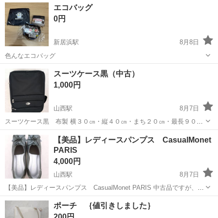
愛媛
松山市
靴
エコバッグ
す。 近くまでお伺いすることも場所によって可能です。
0円
新居浜駅
8月8日
色んなエコバッグ
愛媛
新居浜市
新居浜駅
バッグ
スーツケース黒（中古）
1,000円
山西駅
8月7日
スーツケース黒 布製 横３０㎝・縦４０㎝・まち２０㎝・最長９０㎝
大きい傷はありませんが、過度に布スレがあります。 気にならない方
愛媛
松山市
山西駅
バッグ
スーツケース
【美品】レディースパンプス CasualMonet
に使っていただけらばと思い出店しました。 別府のセブンスターに取
PARIS
りに来てくれる...
4,000円
山西駅
8月7日
【美品】レディースパンプス CasualMonet PARIS 中古品ですが、あ
まり使用していません。 サイズ22㎝ 高さ約4㎝ 5枚目の写真は、類
愛媛
松山市
山西駅
靴
セブンスター
ポーチ ｛値引きしました｝
似品の参考写真です。 別府のセブンスターに取りに来てくれる方...
200円