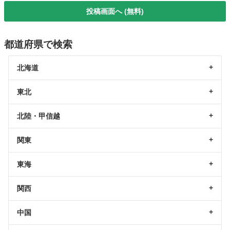
投稿画面へ (無料)
都道府県で検索
北海道
東北
北陸・甲信越
関東
東海
関西
中国