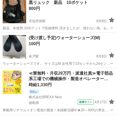
黒リュック 新品 10ポケット
800円
市役所前駅
8月8日
新品、未使用 10ポケットで収納便利 頂きましたが、使わない為、お譲
りします。 30✖️33✖️10cm クマの可愛い反射板キーホルダー付き 他に
愛媛
松山市
市役所前駅
バッグ
(受け渡し予定)ウォーターシューズ(M)
もいろいろ出してます。
100円
余戸駅
8月8日
ウォーターシューズです。 サイズはM 女性用で23センチから24センチ
くらいだと思います
愛媛
松山市
余戸駅
靴
シューズ
≪寮無料・月収29万円・派遣社員≫電子部品
系工場での機械操作・製造オペレーター…
時給1,330円
日払い
株式会社BREXA Next
4月17日
提携サイト
徳島県
車載用リチウムイオン電池の製造！未経験活躍中★20～50代の男女活
躍中！寮費無料★備品付き1R寮完備！自宅からマイカー通勤OK！無料
徳島
その他