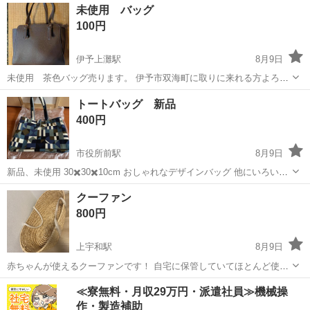
愛媛
松山市
バッグ
現地
未使用 バッグ
ください ・お値引きは出来かねますのでご了承願います ※中古品の...
100円
伊予上灘駅
8月9日
未使用 茶色バッグ売ります。 伊予市双海町に取りに来れる方よろし
くお願いします。
愛媛
伊予市
伊予上灘駅
バッグ
トートバッグ 新品
400円
市役所前駅
8月9日
新品、未使用 30✖️30✖️10cm おしゃれなデザインバッグ 他にいろいろ
出してます
愛媛
松山市
市役所前駅
バッグ
新品
クーファン
800円
上宇和駅
8月9日
赤ちゃんが使えるクーファンです！ 自宅に保管していてほとんど使用
していません。 中のクッションは捨ててしまいありません。 ※多少の
愛媛
西予市
上宇和駅
靴
クーファン
≪寮無料・月収29万円・派遣社員≫機械操
値下げはできますのでお声かけくださいませ
作・製造補助