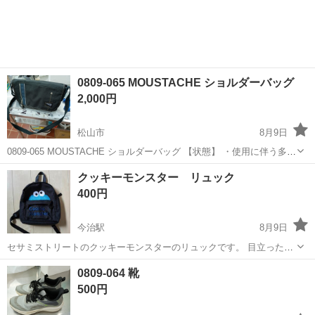
駐車場完備◎正社員登用制度あり！《徳島県板野郡松茂町》 人気の工
場のお仕事 ◇車載用リチウ...
0809-065 MOUSTACHE ショルダーバッグ
2,000円
松山市
8月9日
0809-065 MOUSTACHE ショルダーバッグ 【状態】 ・使用に伴う多少
のスレ、キズ、落としきれない汚れなどございます ・詳細は現地でご
愛媛
松山市
バッグ
MOUSTACHE
クッキーモンスター リュック
確認ください ・お値引きは出来かねますのでご了承願います ※...
400円
今治駅
8月9日
セサミストリートのクッキーモンスターのリュックです。 目立った汚
れ等はありません。 外ポケットの内側に記名があるので、マジックで
愛媛
今治市
今治駅
バッグ
クッキーモンスター
0809-064 靴
塗りつぶしてお渡しします。 サイズ 縦34cm 横25cm マチ
500円
10cm チェストベルトがつ...