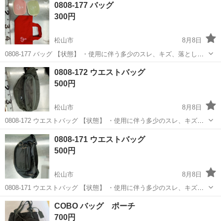
0808-177 バッグ
駐車場完備◎正社員登用制度あり！《徳島県板野郡松茂町》 人気の工
300円
場のお仕事 ◇車載用リチウ...
松山市
8月8日
0808-177 バッグ 【状態】 ・使用に伴う多少のスレ、キズ、落としき
れない汚れなどございます ・詳細は現地でご確認ください ・お値引き
愛媛
松山市
バッグ
現地
0808-172 ウエストバッグ
は出来かねますのでご了承願います ※中古品のため、状態については
500円
ご...
松山市
8月8日
0808-172 ウエストバッグ 【状態】 ・使用に伴う多少のスレ、キズ、
落としきれない汚れなどございます ・詳細は現地でご確認ください ・
愛媛
松山市
バッグ
現地
0808-171 ウエストバッグ
お値引きは出来かねますのでご了承願います ※中古品のため、状態に
500円
つ...
松山市
8月8日
0808-171 ウエストバッグ 【状態】 ・使用に伴う多少のスレ、キズ、
落としきれない汚れなどございます ・詳細は現地でご確認ください ・
愛媛
松山市
バッグ
現地
COBO バッグ ポーチ
お値引きは出来かねますのでご了承願います ※中古品のため、状態に
700円
つ...