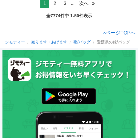
1
2
3
...
次へ
全7774件中 1-50件表示
ページTOPへ
ジモティー
売ります・あげます
靴/バッグ
愛媛県の靴/バッグ