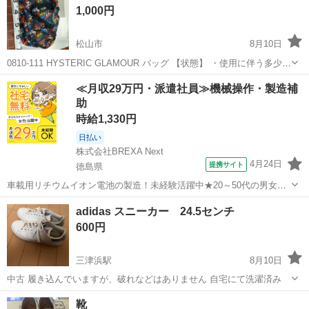
1,000円
松山市
8月10日
0810-111 HYSTERIC GLAMOUR バッグ 【状態】 ・使用に伴う多少の
スレ、キズ、落としきれない汚れなどございます ・詳細は現地でご確
愛媛
松山市
バッグ
現地
≪月収29万円・派遣社員≫機械操作・製造補
認ください ・お値引きは出来かねますのでご了承願います ...
助
時給1,330円
日払い
株式会社BREXA Next
4月24日
提携サイト
徳島県
車載用リチウムイオン電池の製造！未経験活躍中★20～50代の男女活
躍中！寮費無料★備品付き1R寮完備！自宅からマイカー通勤OK！無料
徳島
その他
adidas スニーカー 24.5センチ
駐車場完備◎正社員登用制度あり！《徳島県板野郡松茂町》 人気の工
600円
場のお仕事 ◇車載用リチウ...
三津浜駅
8月10日
中古 履き込んでいますが、破れなどはありません 自宅にて洗濯済み
愛媛
松山市
三津浜駅
靴
adidas
靴