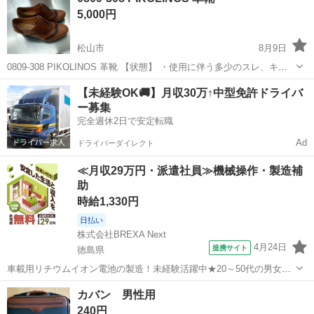
5,000円
て...
松山市
8月9日
0809-308 PIKOLINOS 革靴 【状態】 ・使用に伴う多少のスレ、キ
ズ、落としきれない汚れなどございます ・詳細は現地でご確認くださ
愛媛
松山市
靴
現地
【未経験OK🚚】月収30万↑中型免許ドライバ
い ・お値引きは出来かねますのでご了承願います ※中古品のため...
ー募集
完全週休2日で安定転職
Ad
ドライバーダイレクト
≪月収29万円・派遣社員≫機械操作・製造補
助
時給1,330円
日払い
株式会社BREXA Next
4月24日
提携サイト
徳島県
車載用リチウムイオン電池の製造！未経験活躍中★20～50代の男女活
躍中！寮費無料★備品付き1R寮完備！自宅からマイカー通勤OK！無料
徳島
その他
カバン 男性用
駐車場完備◎正社員登用制度あり！《徳島県板野郡松茂町》 人気の工
240円
場のお仕事 ◇車載用リチウ...