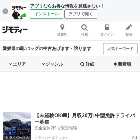
アプリならお得な情報を見逃さない！
インストール
アプリで開く
愛媛県
検索
ログイン
投稿
愛媛県の靴/バッグの中古あげます・譲ります
人気キーワード
エリア
ジャンル
詳細
新着順
【未経験OK🚚】月収30万↑中型免許ドライバ
ー募集
完全週休2日で安定転職
Ad
ドライバーダイレクト