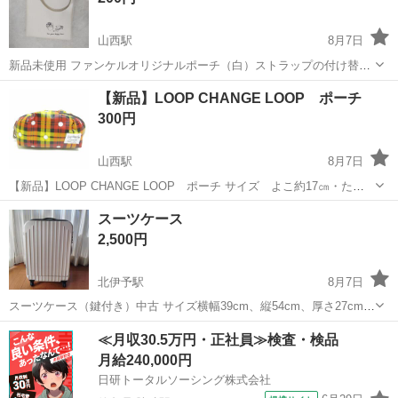
山西駅
8月7日
新品未使用 ファンケルオリジナルポーチ（白）ストラップの付け替え
可能 縦１７．５㎝横１４．５㎝ 別府のセブンスターに取りに来てくれ
愛媛
松山市
山西駅
バッグ
セブンスター
【新品】LOOP CHANGE LOOP ポーチ
る方、よろしくお願い致します。 ※一般家庭の自宅管理の為、神経質
300円
の方はご遠慮下さい...
山西駅
8月7日
【新品】LOOP CHANGE LOOP ポーチ サイズ よこ約17㎝・たて
約10cm・まち約7㎝ 別府のセブンスターに取りに来てくれる方、よろ
愛媛
松山市
山西駅
バッグ
セブンスター
スーツケース
しくお願い致します。 ※一般家庭の自宅管理の為、神経質の方はご遠
2,500円
慮...
北伊予駅
8月7日
スーツケース（鍵付き）中古 サイズ横幅39cm、縦54cm、厚さ27cm
中古品なので多少の細かい傷あり 滑車のゴム無しリムのみ（走行には
愛媛
伊予郡
北伊予駅
バッグ
≪月収30.5万円・正社員≫検査・検品
問題無し）写真⑤ 中見は至って綺麗で、大容量！
月給240,000円
日研トータルソーシング株式会社