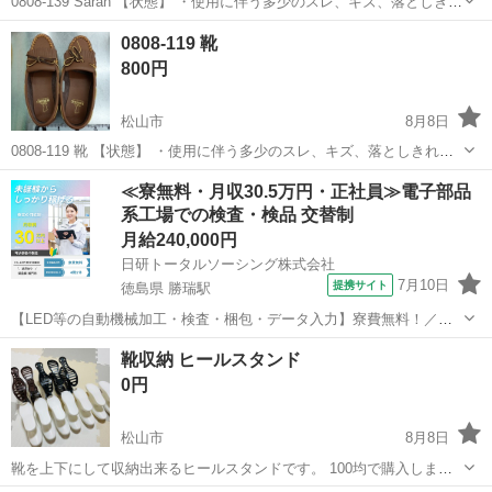
0808-139 Sarah 【状態】 ・使用に伴う多少のスレ、キズ、落としきれ
ない汚れなどございます ・詳細は現地でご確認ください ・お値引きは
愛媛
松山市
靴
現地
0808-119 靴
出来かねますのでご了承願います ※中古品のため、状態について...
800円
松山市
8月8日
0808-119 靴 【状態】 ・使用に伴う多少のスレ、キズ、落としきれな
い汚れなどございます ・詳細は現地でご確認ください ・お値引きは出
愛媛
松山市
靴
現地
≪寮無料・月収30.5万円・正社員≫電子部品
来かねますのでご了承願います ※中古品のため、状態についてはご理
系工場での検査・検品 交替制
解...
月給240,000円
日研トータルソーシング株式会社
7月10日
提携サイト
徳島県 勝瑞駅
【LED等の自動機械加工・検査・梱包・データ入力】寮費無料！／年
間休日は130日以上／未経験OK！ お仕事について スマートフォンやパ
徳島
鳴門市
勝瑞駅
その他
靴収納 ヒールスタンド
ソコン、車などに使われるLED等の電子部品の製造とそれに付帯する
0円
作業になります。①部品を...
松山市
8月8日
靴を上下にして収納出来るヒールスタンドです。 100均で購入しまし
た。 綺麗です。 全部で12個あります。 お渡し場所は相談で決めま