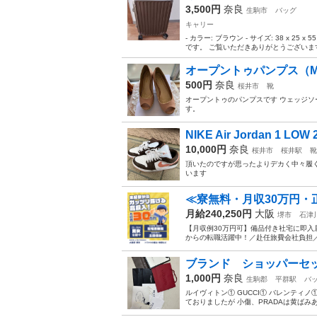
3,500円
奈良
生駒市
バッグ
キャリー
- カラー: ブラウン - サイズ: 38 x 2
です。 ご覧いただきありがとうございま
オープントゥパンプス（
500円
奈良
桜井市
靴
オープントゥのパンプスです ウェッジソー
す。
NIKE Air Jordan 1 LOW 
10,000円
奈良
桜井市
桜井駅
靴
頂いたのですが思ったよりデカく中々履
います
≪寮無料・月収30万円・
月給240,250円
大阪
堺市
石津
【月収例30万円可】備品付き社宅に即入
からの転職活躍中！／赴任旅費会社負担／
ブランド ショッパーセ
1,000円
奈良
生駒郡
平群駅
バ
ルイヴィトン① GUCCI① バレンティノ
ておりましたが 小傷、PRADAは黄ばみ