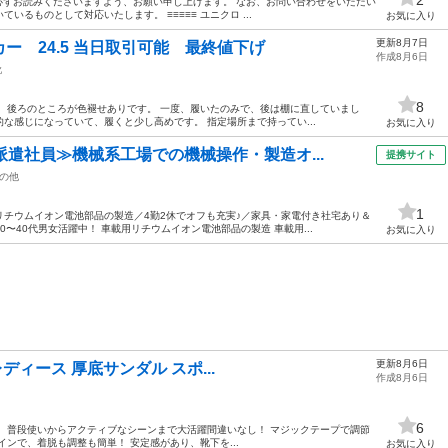
必ずお読みくださいますよう、お願い申し上げます。 なお、お問い合わせをいただい
るものとして対応いたします。 ≡≡≡≡≡ ユニクロ ...
お気に入り
更新8月7日
ー 24.5 当日取引可能 最終値下げ
作成8月6日
靴
8
 後ろのところが色褪せありです。 一度、履いたのみで、後は棚に直していまし
？的な感じになっていて、履くと少し高めです。 指定場所まで持ってい...
お気に入り
派遣社員≫機械系工場での機械操作・製造オ...
提携サイト
の他
1
用リチウムイオン電池部品の製造／4勤2休でオフも充実♪／家具・家電付き社宅あり＆
〜40代男女活躍中！ 車載用リチウムイオン電池部品の製造 車載用...
お気に入り
更新8月6日
 レディース 厚底サンダル スポ...
作成8月6日
6
 普段使いからアクティブなシーンまで大活躍間違いなし！ マジックテープで調節
ンで、着脱も調整も簡単！ 安定感があり、靴下を...
お気に入り