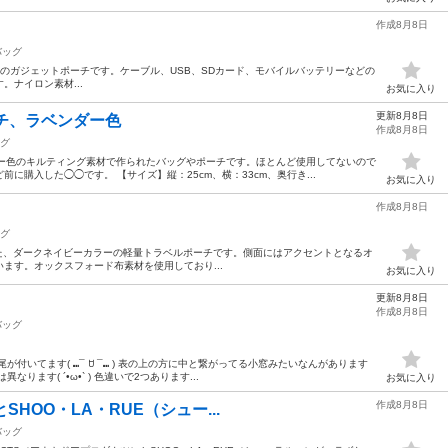
作成8月8日
バッグ
入った黒のガジェットポーチです。ケーブル、USB、SDカード、モバイルバッテリーなどの
ナイロン素材...
お気に入り
更新8月8日
ーチ、ラベンダー色
作成8月8日
グ
ダー色のキルティング素材で作られたバッグやポーチです。ほとんど使用してないので
に購入した◯◯です。 【サイズ】縦：25cm、横：33cm、奥行き...
お気に入り
作成8月8日
グ
ゴが付いた、ダークネイビーカラーの軽量トラベルポーチです。側面にはアクセントとなるオ
ます。オックスフォード布素材を使用しており...
お気に入り
更新8月8日
作成8月8日
バッグ
付いてます( ⑉¯ ꇴ ¯⑉ ) 表の上の方に中と繋がってる小窓みたいなんがあります
ます( ´•ω•` ) 色違いで2つあります...
お気に入り
作成8月8日
とSHOO・LA・RUE（シュー...
バッグ