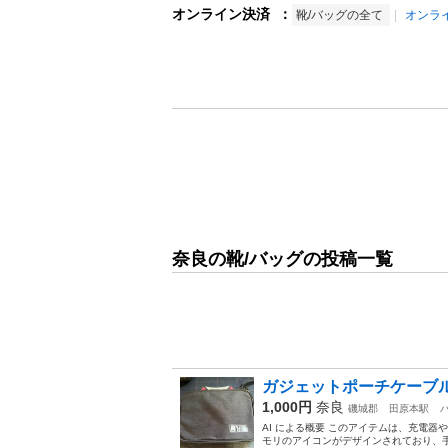
オンライン決済
：
靴/バッグの全て
オンラ
奈良の靴/バッグの投稿一覧
ガジェットポーチケーブ
1,000円
奈良
磯城郡
田原本駅
AI による概要 このアイテムは、充電
モリのアイコンがデザインされており、手