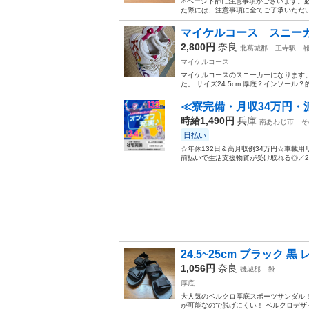
⚠ページ下部に注意事項がございます。
た際には、注意事項に全てご了承いただいてい
マイケルコース スニーカ
2,800円
奈良
北葛城郡
王寺駅
マイケルコース
マイケルコースのスニーカーになります。
た。 サイズ24.5cm 厚底？インソール
≪寮完備・月収34万円・
時給1,490円
兵庫
南あわじ市
そ
日払い
☆年休132日＆高月収例34万円☆車載
前払いで生活支援物資が受け取れる◎／20
24.5~25cm ブラック 黒
1,056円
奈良
磯城郡
靴
厚底
大人気のベルクロ厚底スポーツサンダル！
が可能なので脱げにくい！ ベルクロデザイ