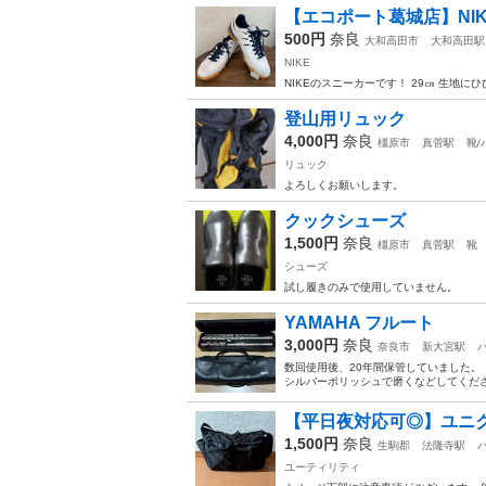
【エコポート葛城店】NIKE
500円
奈良
大和高田市
大和高田駅
NIKE
NIKEのスニーカーです！ 29㎝ 生地
登山用リュック
4,000円
奈良
橿原市
真菅駅
靴/
リュック
よろしくお願いします。
クックシューズ
1,500円
奈良
橿原市
真菅駅
靴
シューズ
試し履きのみで使用していません。
YAMAHA フルート
3,000円
奈良
奈良市
新大宮駅
数回使用後、20年間保管していました。
シルバーポリッシュで磨くなどしてくださ
【平日夜対応可◎】ユニク
1,500円
奈良
生駒郡
法隆寺駅
ユーティリティ