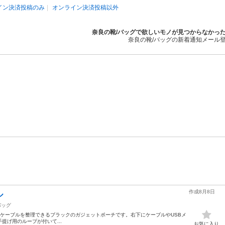
イン決済投稿のみ
オンライン決済投稿以外
奈良の靴/バッグで欲しいモノが見つからなかっ
奈良の靴/バッグの新着通知メール
作成8月8日
ル
バッグ
器やケーブルを整理できるブラックのガジェットポーチです。右下にケーブルやUSBメ
提げ用のループが付いて...
お気に入り