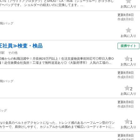
RODUCTS（アウトドアプロダクツ）とSHOO・LA・RUE（シューラルー）がコラボし
ーバッグです。 ショルダーの紐太いのに交換してます。...
お気に入り
更新8月8日
作成8月8日
靴/バッグ
お気に入り
正社員≫検査・検品
提携サイト
川駅
その他
業種からの転職活躍中！月収例29万円以上！生活支援物資事前対応可◎即日入寮O
1
備！赴任旅費会社負担！工場まで無料送迎あり◎《大阪府堺市》 人気の工場の...
お気に入り
更新8月8日
作成8月8日
靴/バッグ
2
お気に入り
更新8月8日
作成8月8日
バッグ
1
ひねり金具のベルトがアクセントになった、トレンド感のあるハーフムーン型のワン
カラーで、肩掛けしやすく、カジュアルから綺麗めまで幅広いコーディネートに...
お気に入り
更新8月8日
作成8月8日