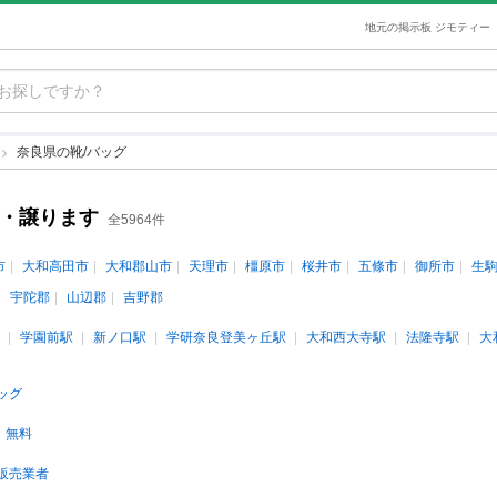
地元の掲示板 ジモティー
奈良県の靴/バッグ
す・譲ります
全5964件
市
大和高田市
大和郡山市
天理市
橿原市
桜井市
五條市
御所市
生
宇陀郡
山辺郡
吉野郡
学園前駅
新ノ口駅
学研奈良登美ヶ丘駅
大和西大寺駅
法隆寺駅
大
ッグ
無料
販売業者