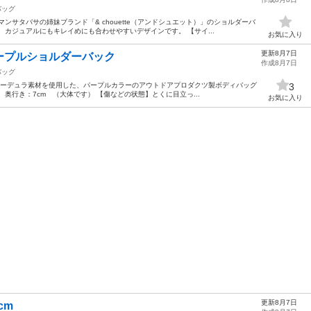
バッグ
ンサタバサの姉妹ブランド「& chouette（アンドシュエット）」のショルダーバ
、カジュアルにもキレイめにも合わせやすいデザインです。 【サイ...
お気に入り
更新8月7日
ープルショルダーバック
作成8月7日
バッグ
たコーデュラ素材を使用した、パープルカラーのアウトドアプロダクツ製ボディバッグ
3
m、奥行き：7cm （大体です） 【傷などの状態】とくに目立っ...
お気に入り
更新8月7日
cm