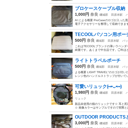
プロケースケーブル収納
1,000円
奈良
磯城郡
田原本駅
AI による概要 ProCaseのロゴが
電子アクセサリーを整理して収納できます。
TECOOLパソコン用ポ
500円
奈良
磯城郡
田原本駅
バッ
これはTECOOLブランドの薄いラベン
綺麗です。あくまで中古品です。◯年ほど前
ライトトラベルポーチ
500円
奈良
磯城郡
田原本駅
バッ
よる概要 LIGHT TRAVEL"のロ
レンジ色のハンドルストラップが付いてい
可愛いリュック(⑅•ᴗ•⑅)
1,980円
奈良
磯城郡
田原本駅
リュック
新品未使用の猫のリュックです☆ 耳と尻尾が
☆ 画像カラーはサンプルですので実際とは異なり
OUTDOOR PRODUCTS
3,000円
奈良
磯城郡
田原本駅