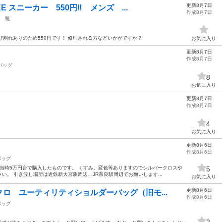
更新8月7日
 スニーカー 550円‼️ メンズ ...
作成8月7日
靴
にひび割れありのため550円です！ 修理される方などいかがですか？
お気に入り
更新8月7日
作成8月7日
バッグ
8
お気に入り
更新8月7日
作成8月7日
4
お気に入り
更新8月6日
作成8月6日
バッグ
 当時5万円台で購入したものです。 くすみ、変色等ありますのでシルバークロスや
5
い。 引き渡し場所は近鉄新大宮駅周辺、JR奈良駅周辺でお願いします...
お気に入り
更新8月6日
ロ ユーティリティショルダーバッグ（旧モ...
作成8月6日
バッグ
2