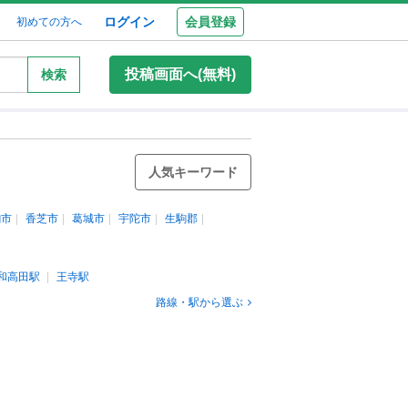
ログイン
会員登録
初めての方へ
投稿画面へ(無料)
検索
人気キーワード
駒市
香芝市
葛城市
宇陀市
生駒郡
和高田駅
王寺駅
路線・駅から選ぶ