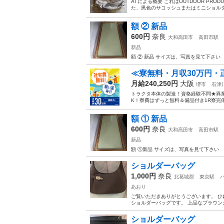
AI による概要 これはOUTDOOR P
た、黒色のサコッシュまたはミニショルダ
額 ② 新品
600円
奈良
大和高田市
高田市駅
新品
額 ② 新品 サイズは、写真を見て下さい
≪寮無料・月収30万円・
月給240,250円
大阪
堺市
石津
トラクタ本体の製造！資格経験不問★異
K！寮費はずっと無料＆備品付き1R寮完
額 ① 新品
600円
奈良
大和高田市
高田市駅
新品
額 ①新品 サイズは、写真を見て下さい
ショルダーバッグ
1,000円
奈良
北葛城郡
東京駅
あおり
ご覧いただきありがとうございます。 
ショルダーバッグです。 上品なブラウン
ショルダーバッグ