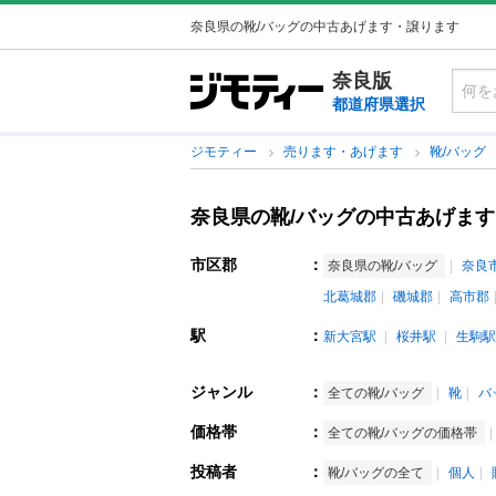
奈良県の靴/バッグの中古あげます・譲ります
奈良版
都道府県選択
ジモティー
売ります・あげます
靴/バッグ
奈良県の靴/バッグの中古あげま
市区郡
：
奈良県の靴/バッグ
奈良
北葛城郡
磯城郡
高市郡
駅
：
新大宮駅
桜井駅
生駒駅
ジャンル
：
全ての靴/バッグ
靴
バ
価格帯
：
全ての靴/バッグの価格帯
投稿者
：
靴/バッグの全て
個人