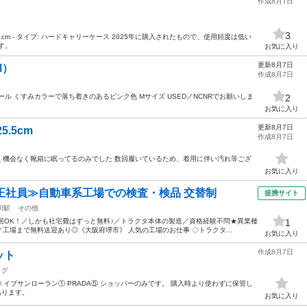
作成8月7日
3
5 x 55 cm - タイプ: ハードキャリーケース 2025年に購入されたもので、使用頻度は低い
す。
お気に入り
更新8月7日
M）
作成8月7日
ル くすみカラーで落ち着きのあるピンク色 Mサイズ USED／NCNRでお願いしま
2
お気に入り
更新8月7日
25.5cm
作成8月7日
く機会なく靴箱に眠ってるのみでした 数回履いているため、着用に伴い汚れ等ござ
お気に入り
正社員≫自動車系工場での検査・検品 交替制
提携サイト
川駅
その他
居OK！／しかも社宅費はずっと無料♪／トラクタ本体の製造／資格経験不問★異業種
1
工場まで無料送迎あり◎《大阪府堺市》 人気の工場のお仕事 ◇トラクタ...
お気に入り
作成8月7日
ット
ッグ
① イブサンローラン① PRADA⑤ ショッパーのみです。 購入時より使わずに保管し
あります。
お気に入り