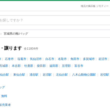
地元の掲示板 ジモティー
宮城県の靴/バッグ
す・譲ります
全11804件
市
石巻市
塩竈市
気仙沼市
白石市
名取市
角田市
多賀城市
岩沼市
宮城郡
本吉郡
牡鹿郡
柴田郡
遠田郡
亘理郡
富谷市
仙台駅
東仙台駅
涌谷駅
岩沼駅
北仙台駅
八木山動物公園駅
岩切駅
ッグ
無料
販売業者