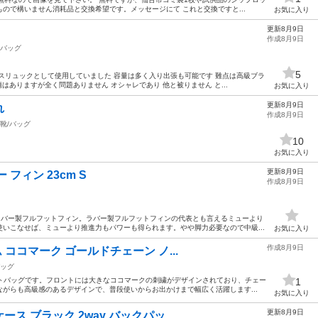
ので構いません消耗品と交換希望です。メッセージにて これと交換ですと...
お気に入り
更新8月9日
作成8月9日
バッグ
5
スリュックとして使用していました 容量は多く入り出張も可能です 難点は高級ブラ
傷はありますが全く問題ありません オシャレであり 他と被りません と...
お気に入り
更新8月9日
れ
作成8月9日
靴/バッグ
10
お気に入り
更新8月9日
 フィン 23cm S
作成8月9日
ラバー製フルフットフィン。ラバー製フルフットフィンの代表とも言えるミューより
いこなせば、ミューより推進力もパワーも得られます。やや脚力必要なので中級...
お気に入り
作成8月9日
ム ココマーク ゴールドチェーン ノ...
ッグ
ートバッグです。フロントには大きなココマークの刺繍がデザインされており、チェー
1
がらも高級感のあるデザインで、普段使いからお出かけまで幅広く活躍します...
お気に入り
更新8月9日
ス ブラック 2way バックパッ...