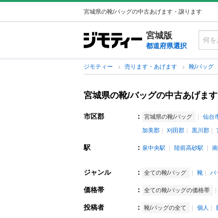
宮城県の靴/バッグの中古あげます・譲ります
宮城版
都道府県選択
ジモティー
売ります・あげます
靴/バッグ
宮城県の靴/バッグの中古あげま
市区郡
：
宮城県の靴/バッグ
仙台
加美郡
刈田郡
黒川郡
駅
：
泉中央駅
陸前高砂駅
南
ジャンル
：
全ての靴/バッグ
靴
バ
価格帯
：
全ての靴/バッグの価格帯
投稿者
：
靴/バッグの全て
個人