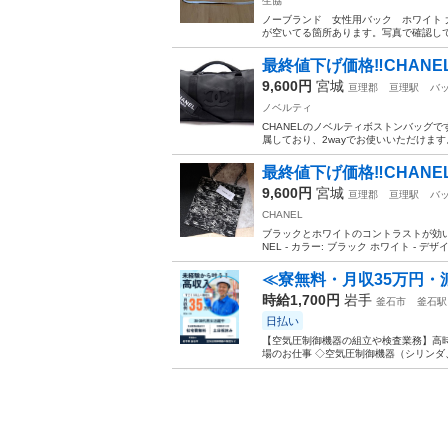
生協
ノーブランド 女性用バック ホワイト 大
が空いてる箇所あります。写真で確認して
最終値下げ価格‼️CHANE
9,600円
宮城
亘理郡
亘理駅
バ
ノベルティ
CHANELのノベルティボストンバッグ
属しており、2wayでお使いいただけます
最終値下げ価格‼️CHAN
9,600円
宮城
亘理郡
亘理駅
バ
CHANEL
ブラックとホワイトのコントラストが効いた
NEL - カラー: ブラック ホワイト - デザイ
≪寮無料・月収35万円・
時給1,700円
岩手
釜石市
釜石駅
日払い
【空気圧制御機器の組立や検査業務】高時
場のお仕事 ◇空気圧制御機器（シリンダ