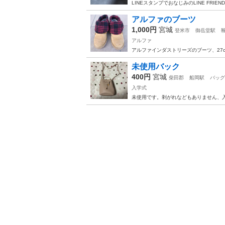
LINEスタンプでおなじみのLINE FR
アルファのブーツ
1,000円
宮城
登米市
御岳堂駅
アルファ
アルファインダストリーズのブーツ、27
未使用バック
400円
宮城
柴田郡
船岡駅
バッグ
入学式
未使用です。剥がれなどもありません、