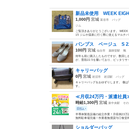
新品未使用 WEEK EIG
1,000円
宮城
富谷市
バッグ
ジム
ご覧頂きありがとうございます。 WEEK E
15 ジムや温泉に行く際に使えるマルチバッ
パンプス ベージュ S 22
100円
宮城
仙台市
薬師堂駅
靴
何年も前に購入したものですが、数回し
が、普段22.5を履いており、ピッタリサイ
キャリーバッグ
0円
宮城
岩沼市
岩沼駅
バッグ
キャリーバッグをおゆずりします。 傷は
す。
≪月収24万円・派遣社員
時給1,300円
宮城
泉中央駅
その
日払い
半導体製造設備の組立作業！月収例23万
無料駐車場完備！作業着無償貸与◎食堂利
ショルダーバッグ