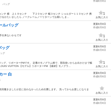
作成8月9日
バッグ
1
2センチ 横 上１９センチ 下２０センチ 幅３センチ ショルダー１１０センチ 携
るかたいましたら ノークレームノーリターンでお願いしま...
お気に入り
更新8月9日
ニールバッグ
作成8月9日
手出来ないかもです
1
お気に入り
更新8月8日
バッグ
作成8月8日
ッグ
1
ッグ、リポーターPMです。 定番のモノグラム柄で、普段使いからお出かけまで幅
IS VUITTON 【モデル】リポーターPM 【素材】モノグラ...
お気に入り
更新8月8日
カー 白
作成8月8日
靴
チ 数回履きましたが足に合わなかったため出費します。 洗ってからお渡しになりま
お気に入り
更新8月9日
作成8月8日