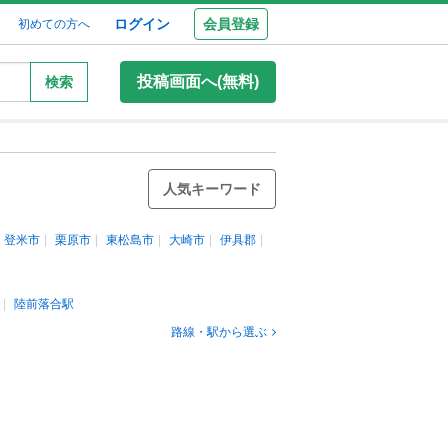
ログイン
会員登録
初めての方へ
投稿画面へ(無料)
検索
人気キーワード
登米市
栗原市
東松島市
大崎市
伊具郡
陸前落合駅
路線・駅から選ぶ