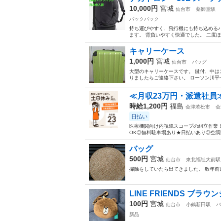
10,000円
宮城
仙台市
薬師堂駅
バックパック
持ち運びやすく、飛行機にも持ち込める
ます。 背負いやすく快適でした。 二度ほ
キャリーケース
1,000円
宮城
仙台市
バッグ
大型のキャリーケースです。 鍵付、中は
りましたらご連絡下さい。 ローソン川
≪月収23万円・派遣社員
時給1,200円
福島
会津若松市
会
日払い
医療機関向け内視鏡スコープの組立作業！
OK◎無料駐車場あり★日払いあり◎空調完
バッグ
500円
宮城
仙台市
東北福祉大前駅
掃除をしていたら出てきました。 数年前
LINE FRIENDS ブラ
100円
宮城
仙台市
小鶴新田駅
バ
新品