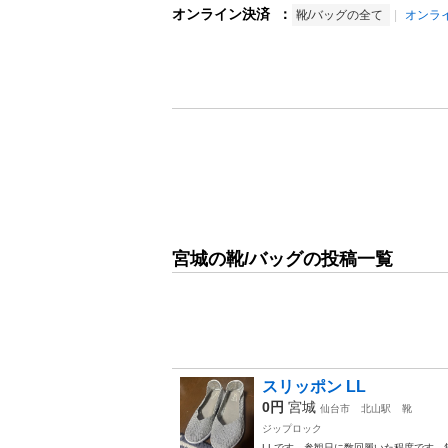
オンライン決済
：
靴/バッグの全て
オンラ
宮城の靴/バッグの投稿一覧
スリッポン LL
0円
宮城
仙台市
北山駅
靴
ジップロック
LLです。参観日に数回履いた程度です。