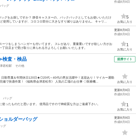
作成8月9日
バッグ
5
バッグをお探しですか？ 静音キャスターの、バックパックとしてもお使いいただけ
ど使用していますが、コロコロ部分に大きなすり減りはありません。 キャリ...
お気に入り
更新8月9日
作成8月9日
スーツをしまうハンガーも付いてます。 スレがあり、重量重いですが欲しい方がお
1
平一丁目店まで受け取りに来られる方よろしくお願いいたします。
お気に入り
≫検査・検品
提携サイト
津若松駅
その他
日勤専属＆年間休日120日★◎20代～40代の男女活躍中！送迎あり！マイカー通勤
備で快適作業！《福島県会津若松市》 人気の工場のお仕事 ◇医療機...
お気に入り
更新8月9日
作成8月9日
バッグ
に使ったものだと思います。 使用品ですので神経質な方はご遠慮下さい。
1
お気に入り
更新8月9日
ウンショルダーバッグ
作成8月9日
ッグ