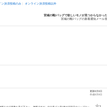
イン決済投稿のみ
オンライン決済投稿以外
宮城の靴/バッグで欲しいモノが見つからなかっ
宮城の靴/バッグの新着通知メール
更新8月9日
作成8月9日
1
無料なので画像を見て下さい。 無料ですが、仙台市ゴミ袋1枚や試供品のジップロッ