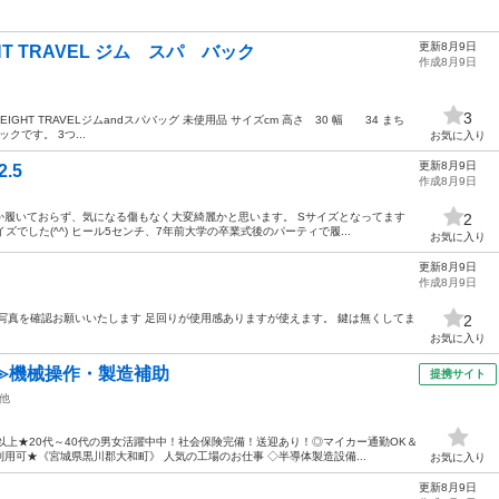
更新8月9日
HT TRAVEL ジム スパ バック
作成8月9日
3
IGHT TRAVELジムandスパバッグ 未使用品 サイズcm 高さ 30 幅 34 まち
クです。 3つ...
お気に入り
更新8月9日
.5
作成8月9日
か履いておらず、気になる傷もなく大変綺麗かと思います。 Sサイズとなってます
2
ズでした(^^) ヒール5センチ、7年前大学の卒業式後のパーティで履...
お気に入り
更新8月9日
作成8月9日
写真を確認お願いいたします 足回りが使用感ありますが使えます。 鍵は無くしてま
2
お気に入り
≫機械操作・製造補助
提携サイト
他
以上★20代～40代の男女活躍中中！社会保険完備！送迎あり！◎マイカー通勤OK＆
用可★《宮城県黒川郡大和町》 人気の工場のお仕事 ◇半導体製造設備...
お気に入り
更新8月9日