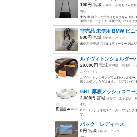
100円
宮城
石巻市
石巻あゆみ野駅
現状
中古 黒 目立った汚れはありません 縦1
帯用に使ってました 現状で使っていただけ
非売品 未使用 BMW ビ
800円
宮城
仙台市
バッグ
未使用 非売品で現在はディーラーでは入
ルイヴィトンショルダー
28,000円
宮城
亘理郡
亘理駅
バ
ルイヴィトン
ルイヴィトンのモノグラム柄ショルダーバ
広くお使いいただけます。 【ブランド】LOU
GRL 厚底メッシュスニー
2,000円
宮城
仙台市
太子堂駅
GRL
GRL メッシュ厚底スニーカー 23セン
す。
バック レディース
0円
宮城
仙台市
バッグ