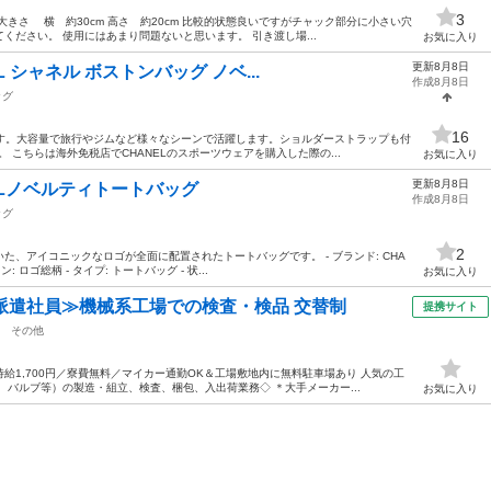
3
きさ 横 約30cm 高さ 約20cm 比較的状態良いですがチャック部分に小さい穴
ください。 使用にはあまり問題ないと思います。 引き渡し場...
お気に入り
更新8月8日
L シャネル ボストンバッグ ノベ...
作成8月8日
ッグ
16
です。大容量で旅行やジムなど様々なシーンで活躍します。ショルダーストラップも付
。 こちらは海外免税店でCHANELのスポーツウェアを購入した際の...
お気に入り
更新8月8日
ELノベルティトートバッグ
作成8月8日
ッグ
2
、アイコニックなロゴが全面に配置されたトートバッグです。 - ブランド: CHA
ン: ロゴ総柄 - タイプ: トートバッグ - 状...
お気に入り
派遣社員≫機械系工場での検査・検品 交替制
提携サイト
その他
給1,700円／寮費無料／マイカー通勤OK＆工場敷地内に無料駐車場あり 人気の工
、バルブ等）の製造・組立、検査、梱包、入出荷業務◇ ＊大手メーカー...
お気に入り