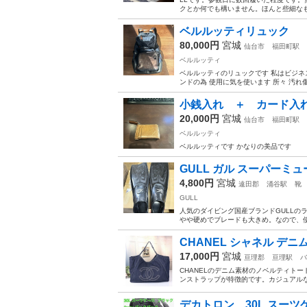
クとか何でも構いません。ほんと些細なも
ベルルッティリュック
80,000円
宮城
仙台市
福田町駅
ベルルッティ
ベルルッティのリュックです 私はビジネ
ンドの為 使用に気を使います 所々 汚れ
小銭入れ ＋ カード入
20,000円
宮城
仙台市
福田町駅
ベルルッティ
ベルルッティです かなりの美品です
GULL ガル スーパーミュー
4,800円
宮城
遠田郡
涌谷駅
靴
GULL
人気のダイビング国産ブランドGULLの
やや硬めでブレードも大きめ。なので、使
CHANEL シャネル デニ
17,000円
宮城
亘理郡
亘理駅
バ
CHANELのデニム素材のノベルティト
ンストラップが特徴的です。カジュアルな
デカトロン 30L スーツケー