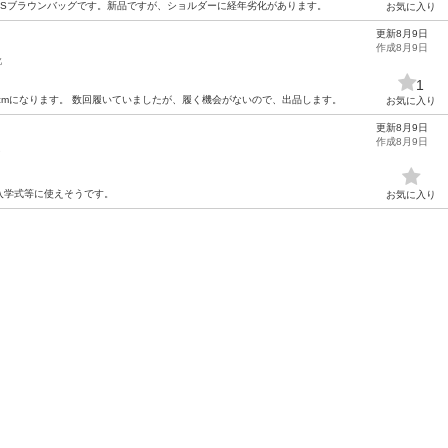
IENDSブラウンバッグです。新品ですが、ショルダーに経年劣化があります。
お気に入り
更新8月9日
作成8月9日
靴
1
cmになります。 数回履いていましたが、履く機会がないので、出品します。
お気に入り
更新8月9日
作成8月9日
入学式等に使えそうです。
お気に入り