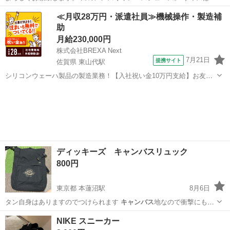
27cm。 何…
大阪
和泉市
和泉府中駅
靴
キャンバス
≪月収28万円・派遣社員≫機械操作・製造補
助
月給230,000円
株式会社BREXA Next
7月21日
提携サイト
佐賀県 東山代駅
シリコンウェーハ製品の製造業務！【入社祝い金10万円支給】お友達
やカップルとの応募OK◎年間休日129日＆休出なしでプライベート充
佐賀
伊万里市
東山代駅
その他
実♪業務はクリーンルームで快適作業◎自社正社員登用制度あり★1食
300円～の格安食堂あり！《佐...
ディッキーズ キャンバスリュック
800円
東京都 本蓮沼駅
8月6日
タン自身はありますのでつけられます
キャンバス
地なので衝撃にも強
く洗えて衛生的 …
東京
板橋区
本蓮沼駅
その他
キャンバス
NIKE スニーカー