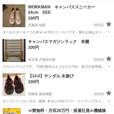
感と躍動感が生まれて…
香川
丸亀市
岡田駅
インテリア雑貨/小物
WORKMAN キャンバススニーカー
24cm EEE
100円
京都府 桂駅
8月5日
オールスタータイプの
キャンバス
スニーカーです。履き心地はオール
スタ…
京都
京都市
桂駅
靴
WORKMAN
キャンバスマガジンラック 本棚
100円
埼玉県 戸塚安行駅
8月5日
マガジンラックです。 写真2枚目のようなサビ汚れ、多少の使用感が
あります。 喫煙者、ペットはいません。
埼玉
草加市
戸塚安行駅
収納家具
【14.0】サンダル 水遊び
100円
宮崎県 南宮崎駅
8月5日
オープントゥサンダル - 素材:
キャンバス
/ラバー - ストラップタイプ:
ベ…
宮崎
宮崎市
南宮崎駅
キッズ用品
ストラップ
≪寮無料・月収28万円・派遣社員≫機械操