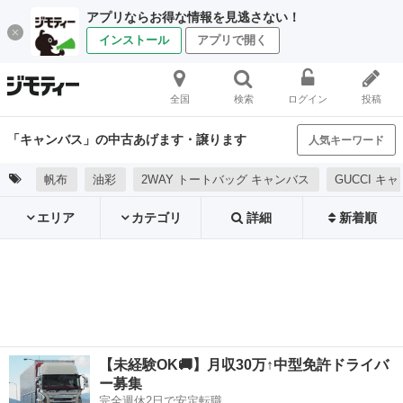
アプリならお得な情報を見逃さない！
インストール
アプリで開く
全国
検索
ログイン
投稿
「キャンバス」の中古あげます・譲ります
人気キーワード
帆布
油彩
2WAY トートバッグ キャンバス
GUCCI キ
エリア
カテゴリ
詳細
新着順
【未経験OK🚚】月収30万↑中型免許ドライバ
ー募集
完全週休2日で安定転職