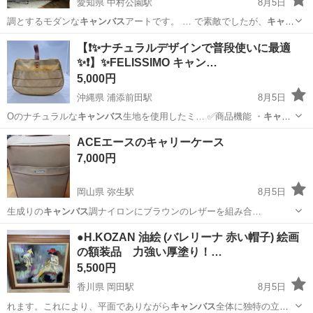
愛知県 中村公園駅
8月5日
調とするモダンな
キャンバス
アートです。 … で素敵でしたが、
キャン
バス
アートや絵画等が…
愛知
名古屋市
中村公園駅
その他
【❗️✨ナチュラルデザインで普段使いに最適
✨❗️】✨FELISSIMO キャン…
5,000円
沖縄県 浦添前田駅
8月5日
Oのナチュラルな
キャンバス
生地を使用したミ… ✅商品機能 ・
キャン
バス
生地 ・外側オ… ラル系 素材：
キャンバス
生地 開閉：ボ… トート
沖縄
浦添市
浦添前田駅
バッグ
ACEエースのキャリーケース
バッグ #
キャンバス
バッグ #ランチ…
7,000円
岡山県 弥生駅
8月5日
生成りの
キャンバス
調ナイロンにブラウンのレザーを組み合…
岡山
倉敷市
弥生駅
バッグ
●H.KOZAN 油絵 (バレリーナ 赤い帽子) 絵画
の額装品 力強い厚塗り！…
5,500円
香川県 岡田駅
8月5日
れます。これにより、平面でありながら
キャンバス
全体に独特の立体