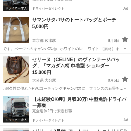
Ad
ドライバーダイレクト
サマンサタバサのトートバッグとポーチ
5,000円
東京都 綾瀬駅
8月6日
です。ベージュの
キャンバス
地にホワイトのレ… ワイト 【素材】
キャ
ンバス
、合成皮革 日…
東京
足立区
綾瀬駅
バッグ
サマンサタバサ
セリーヌ（CELINE）のヴィンテージバッ
グ、「マカダム柄 巾着型 ショルダー…
15,000円
大分県 大分駅
8月6日
: 耐久性に優れたPVCコーティング
キャンバス
に、フランスの石畳をイ
メージした「マ…
大分
大分市
大分駅
バッグ
【未経験OK🚚】月収30万↑中型免許ドライバ
ー募集
完全週休2日で安定転職
Ad
ドライバーダイレクト