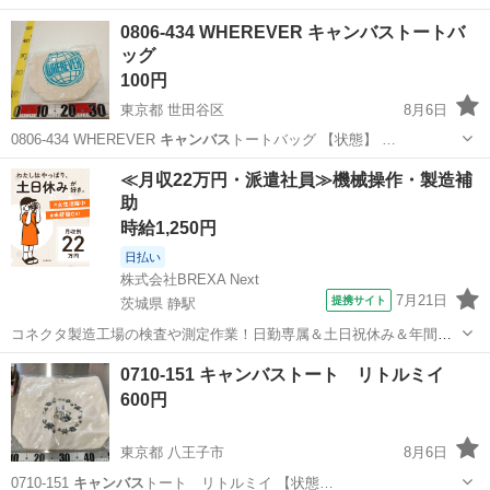
0806-434 WHEREVER キャンバストートバ
ッグ
100円
東京都 世田谷区
8月6日
0806-434 WHEREVER
キャンバス
トートバッグ 【状態】 …
東京
世田谷区
バッグ
スポット
≪月収22万円・派遣社員≫機械操作・製造補
助
時給1,250円
日払い
株式会社BREXA Next
7月21日
提携サイト
茨城県 静駅
コネクタ製造工場の検査や測定作業！日勤専属＆土日祝休み＆年間休
日128日★クリーンルーム内作業★マイカー通勤OK＆無料駐車場あり
茨城
常陸大宮市
静駅
その他
0710-151 キャンバストート リトルミイ
★就業先食堂利用可！日払い制度あり！《茨城県常陸大宮市》 人気の
600円
工場のお仕事 ◇コネクタ製造工...
東京都 八王子市
8月6日
0710-151
キャンバス
トート リトルミイ 【状態…