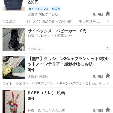
220円
オンライン決済
配送可
北海道 南郷７丁目駅
8月6日
◇ご決済 オンライン決済のみ ◇対応時間 平日10:30～
17:30（土日祝休み） （その他季節休業あり） ◇引取
北海道
札幌市
南郷７丁目駅
バッグ
サイベックス ベビーカー 0円
対応日 15時までの注文で最短2営業日以降 （一部商
抽選でプレゼント！応募は1分
品は予約制） ...
Ad
ママのぜんぶ
【無料】クッション2個＋ブランケット3枚セ
ット／インテリア・撮影小物にも◎
0円
大阪府 宿院駅
8月6日
ワイト、イエロー ・花柄デザイン ・
キャンバス
のようなしっかりし
た素材感 ・丈夫で…
大阪
堺市
宿院駅
ファブリック、カバー
KARE（カレ） 絵画
0円
神奈川県 みなとみらい駅
8月6日