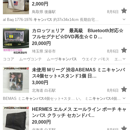
2,000円
鳥取県 後藤駅
8月6日
al Bag 1776-1976
キャンバス
約37x34x14cm 長期自宅…
鳥取
米子市
後藤駅
バッグ
キャンバス
カロッツェリア 最高級 Bluetooth対応☆
フルセグナビ☆DVD再生☆ＣＤ…
20,000円
埼玉県 深谷市
8月6日
ココア ムーヴコンテ ムーヴ
キャンバス
ウエイク バモス エブ
リ…
埼玉
深谷市
カーナビ、テレビ
クラリオン
未使用 Mリーグ 渋谷ABEMAS ミニキャンバ
ス4個セット+スタンド1個 日…
3,000円
北海道 白石駅
8月6日
BEMAS ミニ
キャンバス
4個セット+スタ… い。 ミニ
キャンバス
4個セ
ット+スタ…
北海道
札幌市
白石駅
その他
HERMES エルメス エールライン ポーチ キャ
ンバス クラッチ セカンドバ…
20,000円
北海道 白石駅
8月6日