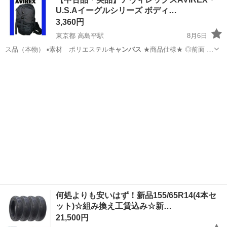
U.S.Aイーグルシリーズ ボディ…
3,360円
東京都 高島平駅
8月6日
ス品（本物） ▪️素材 ポリエステル
キャンバス
★商品仕様★ ◎前面 フ
ァスナー…
東京
板橋区
高島平駅
バッグ
AVX
何処よりも安いはず！新品155/65R14(4本セ
ット)☆組み換え工賃込み☆新…
21,500円