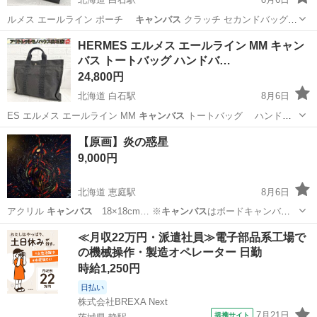
ルメス エールライン ポーチ
キャンバス
クラッチ セカンドバッグ
バニティ…
北海道
札幌市
白石駅
バッグ
フールトゥ
HERMES エルメス エールライン MM キャン
バス トートバッグ ハンドバ…
24,800円
北海道 白石駅
8月6日
ES エルメス エールライン MM
キャンバス
トートバッグ ハンドバ
ッグ 鞄…
北海道
札幌市
白石駅
バッグ
フールトゥ
【原画】炎の惑星
9,000円
北海道 恵庭駅
8月6日
アクリル
キャンバス
18×18cm… ※
キャンバス
はボードキャンバ…
ス(薄い
キャンバス
)を使用しており…
北海道
恵庭市
恵庭駅
インテリア雑貨/小物
キャンバス
≪月収22万円・派遣社員≫電子部品系工場で
の機械操作・製造オペレーター 日勤
時給1,250円
日払い
株式会社BREXA Next
7月21日
提携サイト