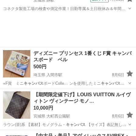
茨城県 静駅
コネクタ製造工場の検査や測定作業！日勤専属＆土日祝休み＆年間休
日128日★クリーンルーム内作業★マイカー通勤OK＆無料駐車場あり
茨城
常陸大宮市
静駅
その他
★就業先食堂利用可！日払い制度あり！《茨城県常陸大宮市》 人気の
工場のお仕事 ◇コネクタ製造工...
ディズニー プリンセス 1番くじ F賞 キャンパ
スボード ベル
500円
埼玉県 入間市駅
8月6日
⭐︎F賞 ミニ
キャンバス
ボードColle… ンを使用したミニ
キャンバス
ボ
ードです。お部…
埼玉
入間市
入間市駅
その他
プリンセス
【期間限定値下げ】LOUIS VUITTON ルイヴ
ィトン ヴィンテージ モノ…
10,000円
宮城県 大町西公園駅
8月6日
ラウン(茶)系 【素材】モノグラム・
キャンバス
【サイズ】表記無し
幅：25.5 …
宮城
仙台市
大町西公園駅
バッグ
【中古品・美品】アヴィレックスAVIREX・