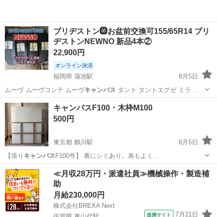
ブリヂストン🛞お盆前交換可155/65R14 ブリ
ヂストンNEWNO 新品4本②
22,900円
オンライン決済
福岡県 蒲池駅
8月5日
ムーヴ ムーヴコンテ ムーヴ
キャンバス
タント タントエグゼ ミラ …
福岡
大川市
蒲池駅
タイヤ、ホイール
タイヤ
キャンバスF100・木枠M100
500円
東京都 鶴川駅
8月5日
【張り
キャンバス
F100号】 裏にシミあり。表もよく…
東京
町田市
鶴川駅
その他
≪月収28万円・派遣社員≫機械操作・製造補
助
月給230,000円
株式会社BREXA Next
7月21日
提携サイト
佐賀県 東山代駅