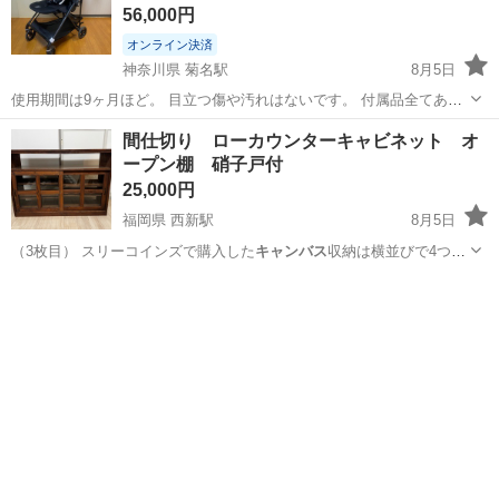
56,000円
オンライン決済
神奈川県 菊名駅
8月5日
使用期間は9ヶ月ほど。 目立つ傷や汚れはないです。 付属品全てあり
ます。 画像に写ってる後付けのアクセサリーもお付けします。
神奈川
横浜市
菊名駅
ベビー用品
間仕切り ローカウンターキャビネット オ
ープン棚 硝子戸付
25,000円
福岡県 西新駅
8月5日
（3枚目） スリーコインズで購入した
キャンバス
収納は横並びで4つぴ
ったり収まりまし…
福岡
福岡市
西新駅
収納家具