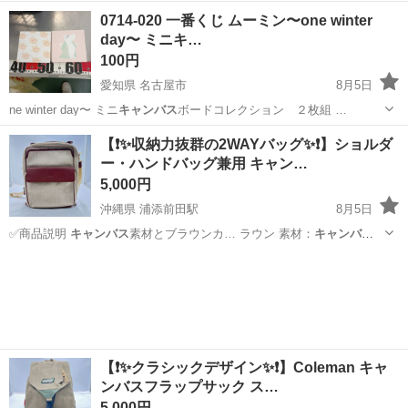
みしませんか？ 家電、趣味・スポーツ・レジャー用品、こども用品、
埼玉
坂戸市
インテリア雑貨/小物
スポット
0714-020 一番くじ ムーミン〜one winter
衣料服飾品、生活雑貨、家具、本、CD・DVDなどが無料でまとめて持
day〜 ミニキ…
ち込めます！ ※詳細はこ...
100円
愛知県 名古屋市
8月5日
ne winter day〜 ミニ
キャンバス
ボードコレクション ２枚組 …
愛知
名古屋市
ファブリック、カバー
one
【❗️✨収納力抜群の2WAYバッグ✨❗️】ショルダ
ー・ハンドバッグ兼用 キャン…
5,000円
沖縄県 浦添前田駅
8月5日
✅商品説明
キャンバス
素材とブラウンカ… ラウン 素材：
キャンバ
ス
・レザー調素材（… WAYバッグ #
キャンバス
バッグ #ハンド…
沖縄
浦添市
浦添前田駅
バッグ
【❗️✨クラシックデザイン✨❗️】Coleman キャ
ンバスフラップサック ス…
5,000円