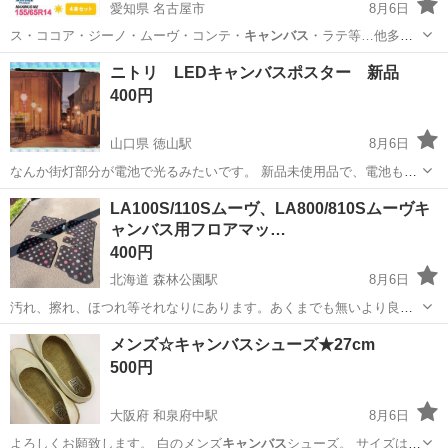
愛知県 名古屋市
8月6日
ス・ココア・ジーノ・ムーヴ・コンテ・
キャンバス
・ラテ等…他多車
種。 ≒≒≒≒…
愛知
名古屋市
タイヤ、ホイール
タイヤ
ニトリ LEDキャンバスポスター 新品
400円
山口県 徳山駅
8月6日
なんか街灯部分が電池で光るみたいです。 新品未使用品で、電池も付
けます。
山口
周南市
徳山駅
その他
LA100S/110Sムーヴ、LA800/810Sムーヴキ
ャンバス用フロアマッ…
400円
北海道 森林公園駅
8月6日
汚れ、擦れ、ほつれ等それなりにあります。あくまでも無いより良い
という方のみご連絡お願いいたします‼️ 基本的にお渡し場所は厚別
北海道
札幌市
森林公園駅
内装、インテリア
メンズ☆キャンバスシューズ★27cm
トライアル、厚別キャッツアイ、大麻ジョイフルですが、平日の仕事
ムーヴキャンバス
500円
帰りに南郷オフハウスや、白石神社...
大阪府 和泉府中駅
8月6日
よろしくお願致します。 白のメンズ
キャンバス
シューズ。 サイズは