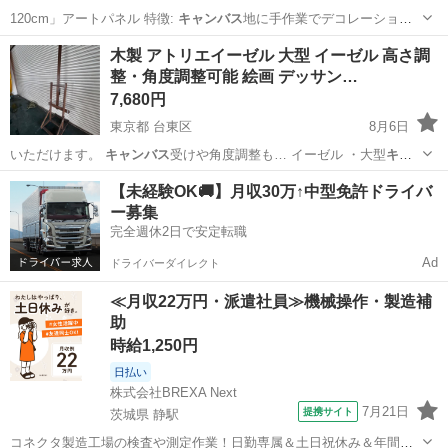
120cm」アートパネル 特徴:
キャンバス
地に手作業でデコレーション
が施された…
神奈川
横浜市
みなとみらい駅
その他
KARE
木製 アトリエイーゼル 大型 イーゼル 高さ調
整・角度調整可能 絵画 デッサン…
7,680円
東京都 台東区
8月6日
いただけます。
キャンバス
受けや角度調整も… イーゼル ・大型
キャ
ンバス
対応 ・傾斜角度… 調整可能 ・
キャンバス
高さ調整可能 ・…
東京
台東区
その他
【未経験OK🚚】月収30万↑中型免許ドライバ
ー募集
完全週休2日で安定転職
Ad
ドライバーダイレクト
≪月収22万円・派遣社員≫機械操作・製造補
助
時給1,250円
日払い
株式会社BREXA Next
7月21日
提携サイト
茨城県 静駅
コネクタ製造工場の検査や測定作業！日勤専属＆土日祝休み＆年間休