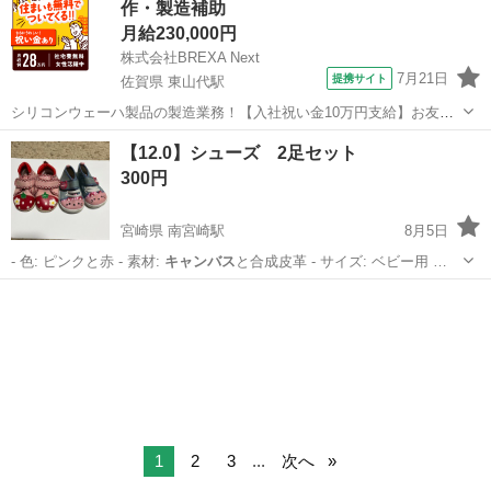
作・製造補助
月給230,000円
株式会社BREXA Next
7月21日
提携サイト
佐賀県 東山代駅
シリコンウェーハ製品の製造業務！【入社祝い金10万円支給】お友達
やカップルとの応募OK◎年間休日129日＆休出なしでプライベート充
佐賀
伊万里市
東山代駅
その他
【12.0】シューズ 2足セット
実♪業務はクリーンルームで快適作業◎自社正社員登用制度あり★1食
300円
300円～の格安食堂あり！《佐...
宮崎県 南宮崎駅
8月5日
- 色: ピンクと赤 - 素材:
キャンバス
と合成皮革 - サイズ: ベビー用 …
宮崎
宮崎市
南宮崎駅
キッズ用品
いちご
1
2
3
...
次へ