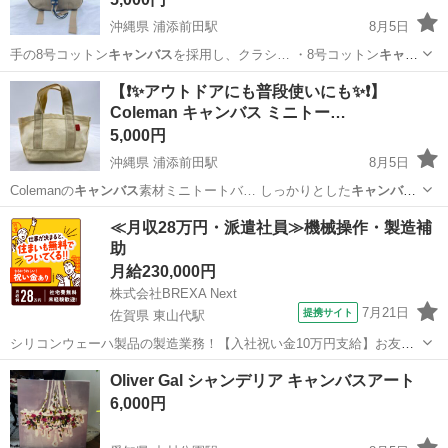
沖縄県 浦添前田駅
8月5日
手の8号コットン
キャンバス
を採用し、クラシ… ・8号コットン
キャン
バス
素材 ・フラッ… 材：8号コットン
キャンバス
カラー：サン… バ
沖縄
浦添市
浦添前田駅
バッグ
Coleman
【❗️✨アウトドアにも普段使いにも✨❗️】
ックパック #
キャンバス
バッグ #デイパ… ック #コットン
キャンバス
#
Coleman キャンバス ミニトー…
アウトドア用…
5,000円
沖縄県 浦添前田駅
8月5日
Colemanの
キャンバス
素材ミニトートバ… しっかりとした
キャンバス
生地を採用してお… 機能 ・丈夫な
キャンバス
素材 ・コンパ… 仕様 ・
沖縄
浦添市
浦添前田駅
バッグ
キャンバス
≪月収28万円・派遣社員≫機械操作・製造補
素材：
キャンバス
・本体サイズ… トートバッグ #
キャンバス
トート #
助
キャン…
月給230,000円
株式会社BREXA Next
7月21日
提携サイト
佐賀県 東山代駅
シリコンウェーハ製品の製造業務！【入社祝い金10万円支給】お友達
やカップルとの応募OK◎年間休日129日＆休出なしでプライベート充
佐賀
伊万里市
東山代駅
その他
Oliver Gal シャンデリア キャンバスアート
実♪業務はクリーンルームで快適作業◎自社正社員登用制度あり★1食
6,000円
300円～の格安食堂あり！《佐...