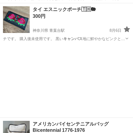
日128日★クリーンルーム内作業★マイカー通勤OK＆無料駐車場あり
茨城
常陸大宮市
静駅
その他
タイ エスニックポーチ🇹🇭🐘
★就業先食堂利用可！日払い制度あり！《茨城県常陸大宮市》 人気の
300円
工場のお仕事 ◇コネクタ製造工...
神奈川県 青葉台駅
8月6日
チです。 購入後未使用です。 黒い
キャンバス
地に鮮やかなピンクとグ
リーンの花柄が…
神奈川
横浜市
青葉台駅
小物
アメリカンバイセンテニアルバッグ
Bicentennial 1776-1976