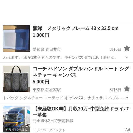
額縁 メタリックフレーム 43 x 32.5 cm
1,000円
愛知県 春日井市
8月6日
われます。 紙が1枚入るものです。
キャンバス
用ではありません。
愛知
春日井市
その他
コーチ ハドソン ダブル ハンドル トート シグ
ネチャー キャンバス
5,000円
東京都 谷在家駅
8月6日
トバッグ シグネチャー コーテッド
キャンバス
、ナチュラル ペブル レ
ザー 内側に…
東京
足立区
谷在家駅
バッグ
ハンドル
【未経験OK🚚】月収30万↑中型免許ドライバ
ー募集
完全週休2日で安定転職
Ad
ドライバーダイレクト