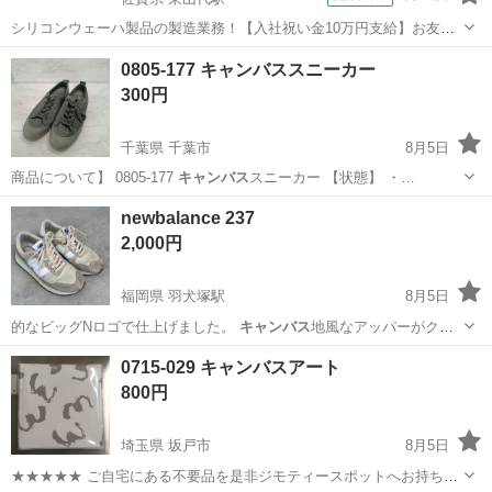
シリコンウェーハ製品の製造業務！【入社祝い金10万円支給】お友達
やカップルとの応募OK◎年間休日129日＆休出なしでプライベート充
佐賀
伊万里市
東山代駅
その他
0805-177 キャンバススニーカー
実♪業務はクリーンルームで快適作業◎自社正社員登用制度あり★1食
300円
300円～の格安食堂あり！《佐...
千葉県 千葉市
8月5日
商品について】 0805-177
キャンバス
スニーカー 【状態】 ・…
千葉
千葉市
靴
キャンバス
newbalance 237
2,000円
福岡県 羽犬塚駅
8月5日
的なビッグNロゴで仕上げました。
キャンバス
地風なアッパーがクラ
シカルな印象でト…
福岡
筑後市
羽犬塚駅
靴
0715-029 キャンバスアート
800円
埼玉県 坂戸市
8月5日
★★★★★ ご自宅にある不要品を是非ジモティースポットへお持ち込