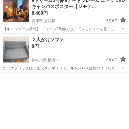
⭐︎ドリーム2号館⭐︎アートフレーム ニトリ LED
キャンバスポスター【ジモテ…
8,480円
兵庫県 立花駅
8月6日
【キャンペーン情報】 ドリーム2号館では、『ジモティーを見まし
た！』とお伝えいただくと、こちらの掲載商品をジモティー限定価格
兵庫
尼崎市
立花駅
インテリア雑貨/小物
ドリーム
２人がけソファ
（掲載価格の3%OFF）にてご購入いただけます！ お会計時にこちら
0円
の商品画面をご提示くださいませ(*...
神奈川県 横浜市
8月6日
たファブリックは、丈夫さがポイント。
キャンバス
生地のようなサラ
リとした手触りで、オ…
神奈川
横浜市
ソファ