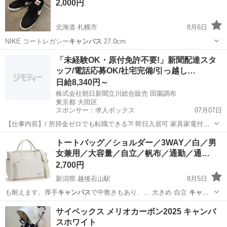
2,000円
北海道 札幌市
8月6日
NIKE コートレガシー
キャンバス
27.0cm
北海道
札幌市
靴
NIKE
「未経験OK・原付免許不要!」新聞配達スタ
ッフ/電話応募OK/社宅完備/引っ越し…
日給8,340円～
株式会社朝日新聞立川総合販売 田園調布
東京都 大田区
スポンサー：求人ボックス
07月07日
【仕事内容】/ 所持金ゼロでも転職できる?! 即日入居可 家具家電付き
の寮・社宅あり! 引っ越しや上京の費用は”すべて”負担します 必ず面
アルバイト・パート
トートバッグ／ショルダー／3WAY／白／男
接!電話面接もOK! 魅力ポイント 家具家電付きの寮・社宅を完備 無資
女兼用／大容量／自立／帆布／通勤／通…
格・未経験OK! 年齢...
2,700円
新潟県 越後石山駅
8月5日
も耐えます。厚手
キャンバス
で中敷きもあり、… 大きめ 自立
キャン
バス
トート 帆布 ト…
新潟
新潟市
越後石山駅
バッグ
サイベックス メリオカーボン2025 キャンバ
スホワイト