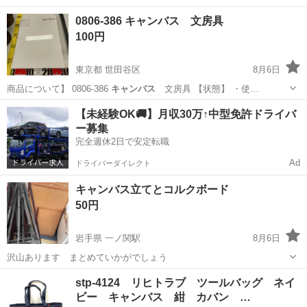
東京
八王子市
バッグ
キャンバストート
0806-386 キャンバス 文房具
100円
東京都 世田谷区
8月6日
商品について】 0806-386
キャンバス
文房具 【状態】 ・使…
東京
世田谷区
インテリア雑貨/小物
文房具
【未経験OK🚚】月収30万↑中型免許ドライバ
ー募集
完全週休2日で安定転職
Ad
ドライバーダイレクト
キャンバス立てとコルクボード
50円
岩手県 一ノ関駅
8月6日
沢山あります まとめていかがでしょう
岩手
奥州市
一ノ関駅
その他
コルクボード
stp-4124 リヒトラブ ツールバッグ ネイ
ビー キャンバス 紺 カバン …