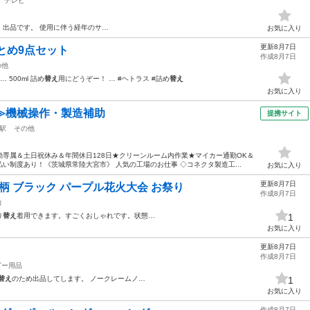
テレビ
、出品です。 使用に伴う経年のサ…
お気に入り
更新8月7日
とめ9点セット
作成8月7日
の他
 500ml 詰め
替え
用にどうぞー！ … #ヘトラス #詰め
替え
お気に入り
≫機械操作・製造補助
提携サイト
駅
その他
専属＆土日祝休み＆年間休日128日★クリーンルーム内作業★マイカー通勤OK＆
い制度あり！《茨城県常陸大宮市》 人気の工場のお仕事 ◇コネクタ製造工...
お気に入り
更新8月7日
柄 ブラック パープル花火大会 お祭り
作成8月7日
物
り
替え
着用できます。すごくおしゃれです。状態…
1
お気に入り
更新8月7日
作成8月7日
ビー用品
替え
のため出品してします。 ノークレームノ…
1
お気に入り
作成8月7日