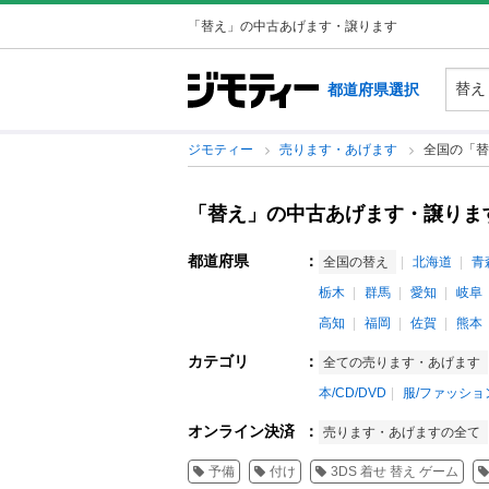
「替え」の中古あげます・譲ります
都道府県選択
ジモティー
売ります・あげます
全国の「替
「替え」の中古あげます・譲りま
都道府県
：
全国の替え
北海道
青
栃木
群馬
愛知
岐阜
高知
福岡
佐賀
熊本
カテゴリ
：
全ての売ります・あげます
本/CD/DVD
服/ファッショ
オンライン決済
：
売ります・あげますの全て
予備
付け
3DS 着せ 替え ゲーム