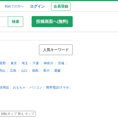
ログイン
会員登録
初めての方へ
投稿画面へ(無料)
検索
人気キーワード
長野
東京
埼玉
千葉
神奈川
茨城
岡山
広島
山口
徳島
香川
愛媛
供用品
おもちゃ
パソコン
携帯電話/スマホ
回転モップ 替え モップ