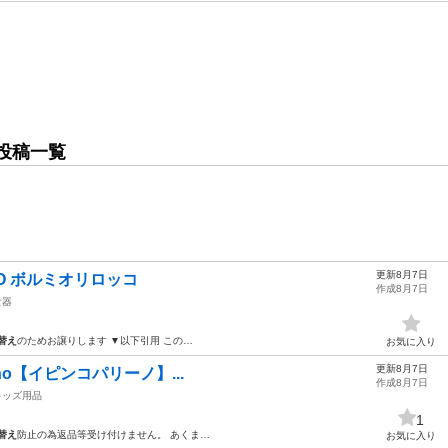
投稿一覧
更新8月7日
OCCO ボルミオリロッコ
作成8月7日
食器
替え
のためお譲りします ▼以下引用 この…
お気に入り
更新8月7日
llino【イピンコパリーノ】...
作成8月7日
キッズ用品
1
替え
防止の為返品等受け付けません。 あくま…
お気に入り