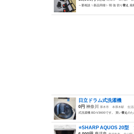
～要相談 ✨新品同様✨ 弱 強 切り
替え
扇
日立ドラム式洗濯機
0円
神奈川
厚木市
本厚木駅
生活
式洗濯機 BD-V3600です。 買い
替え
のた
⭐️SHARP AQUOS 20
6,000円
鹿児島