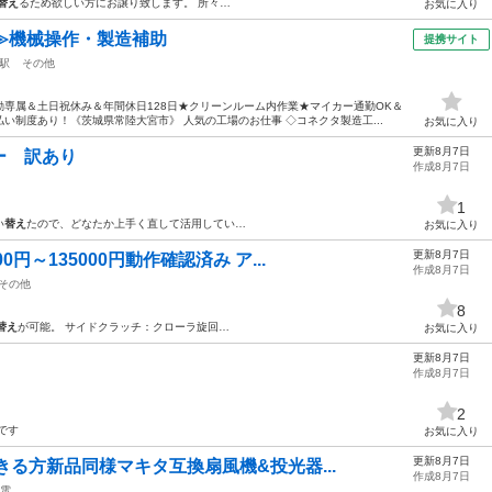
替え
るため欲しい方にお譲り致します。 所々…
お気に入り
≫機械操作・製造補助
提携サイト
駅
その他
専属＆土日祝休み＆年間休日128日★クリーンルーム内作業★マイカー通勤OK＆
い制度あり！《茨城県常陸大宮市》 人気の工場のお仕事 ◇コネクタ製造工...
お気に入り
更新8月7日
ー 訳あり
作成8月7日
1
い
替え
たので、どなたか上手く直して活用してい…
お気に入り
更新8月7日
円～135000円動作確認済み ア...
作成8月7日
その他
8
替え
が可能。 サイドクラッチ：クローラ旋回…
お気に入り
更新8月7日
作成8月7日
2
です
お気に入り
更新8月7日
きる方新品同様マキタ互換扇風機&投光器...
作成8月7日
電