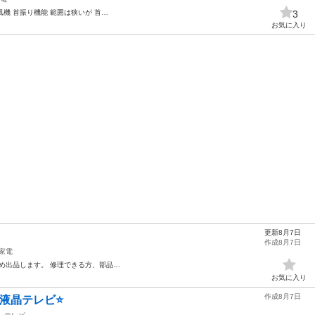
風機 首振り機能 範囲は狭いが 首…
3
お気に入り
更新8月7日
作成8月7日
家電
め出品します。 修理できる方、部品…
お気に入り
作成8月7日
型 液晶テレビ⭐️