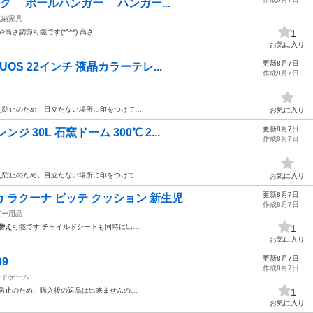
ーキグ ポールハンガー ハンガー...
収納家具
や高さ調節可能です(*^^*) 高さ…
1
お気に入り
更新8月7日
UOS 22インチ 液晶カラーテレ...
作成8月7日
え
防止のため、目立たない場所に印をつけて…
お気に入り
更新8月7日
 30L 石窯ドーム 300℃ 2...
作成8月7日
え
防止のため、目立たない場所に印をつけて…
お気に入り
更新8月7日
 ラクーナ ビッテ クッション 新生児
作成8月7日
ビー用品
替え
可能です チャイルドシートも同時に出…
1
お気に入り
更新8月7日
9
作成8月7日
ードゲーム
防止のため、購入後の返品は出来ませんの…
1
お気に入り