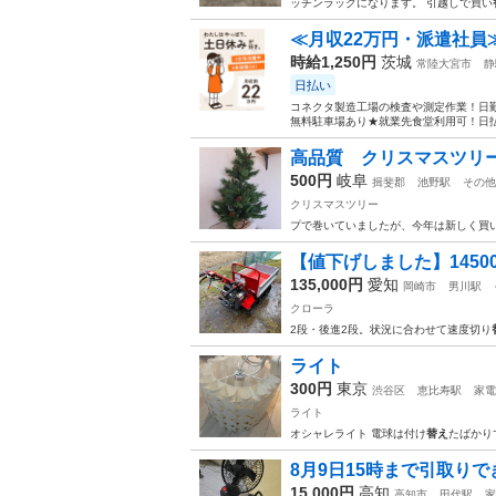
ッチンラックになります。 引越しで買い
≪月収22万円・派遣社員
時給1,250円
茨城
常陸大宮市
静
日払い
コネクタ製造工場の検査や測定作業！日勤
無料駐車場あり★就業先食堂利用可！日払
高品質 クリスマスツリ
500円
岐阜
揖斐郡
池野駅
その他
クリスマスツリー
プで巻いていましたが、今年は新しく買
【値下げしました】145000
135,000円
愛知
岡崎市
男川駅
クローラ
2段・後進2段。状況に合わせて速度切り
ライト
300円
東京
渋谷区
恵比寿駅
家電
ライト
オシャレライト 電球は付け
替え
たばかり
8月9日15時まで引取りで
15,000円
高知
高知市
田代駅
家