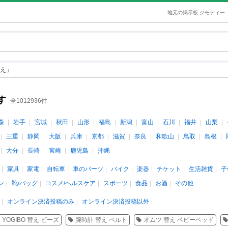
地元の掲示板 ジモティー
え」
す
全1012936件
森
岩手
宮城
秋田
山形
福島
新潟
富山
石川
福井
山梨
三重
静岡
大阪
兵庫
京都
滋賀
奈良
和歌山
鳥取
島根
大分
長崎
宮崎
鹿児島
沖縄
家具
家電
自転車
車のパーツ
バイク
楽器
チケット
生活雑貨
子
ン
靴/バッグ
コスメ/ヘルスケア
スポーツ
食品
お酒
その他
オンライン決済投稿のみ
オンライン決済投稿以外
YOGIBO 替え ビーズ
腕時計 替え ベルト
オムツ 替え ベビーベッド