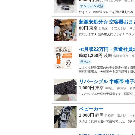
鹿児島市
谷山駅
オンライン決済
付き！ 2010年製 テレビを買い
替え
た為
超激安処分☆ 空容器おま
80円
東京
目黒区
学芸大学駅
そ
になります★ 詰め
替え
にどうぞ！ コスメ…
≪月収22万円・派遣社員
時給1,250円
茨城
常陸大宮市
静
日払い
コネクタ製造工場の検査や測定作業！日勤
無料駐車場あり★就業先食堂利用可！日払
リバーシブル 半幅帯 格子
1,000円
東京
練馬区
練馬駅
着
リバーシブル仕様の半幅帯です。两面切
ベビーカー
1,000円
静岡
浜松市
浜北駅
ベ
スのように持ち運べて便利でした。 買い