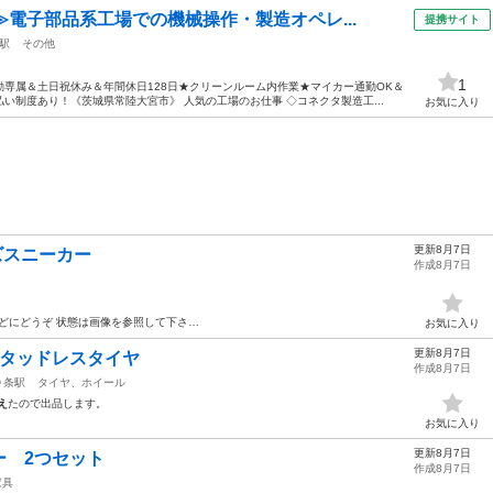
≫電子部品系工場での機械操作・製造オペレ...
提携サイト
駅
その他
1
専属＆土日祝休み＆年間休日128日★クリーンルーム内作業★マイカー通勤OK＆
い制度あり！《茨城県常陸大宮市》 人気の工場のお仕事 ◇コネクタ製造工...
お気に入り
更新8月7日
ズスニーカー
作成8月7日
どにどうぞ 状態は画像を参照して下さ…
お気に入り
更新8月7日
I 7 スタッドレスタイヤ
作成8月7日
９条駅
タイヤ、ホイール
え
たので出品します。
お気に入り
更新8月7日
ー 2つセット
作成8月7日
家具