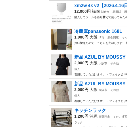
xm2w 4k v2【2026.4.
12,000円
福岡
朝倉市
馬田駅
周
購入してソールを張り
替え
て使ってみた
冷蔵庫panasonic 168L
1,000円
大阪
堺市
新金岡駅
キ
買い
替え
たので、こちらを売却します。 
新品 AZUL BY MOUS
2,000円
大阪
大阪市
その他
個人
着用していただけます。 ・フェイク切り
新品 AZUL BY MOU
2,000円
大阪
大阪市
その他
個人
着用していただけます。 ・フェイク切り
キッチンラック
1,200円
沖縄
宜野湾市
てだこ浦
ラック