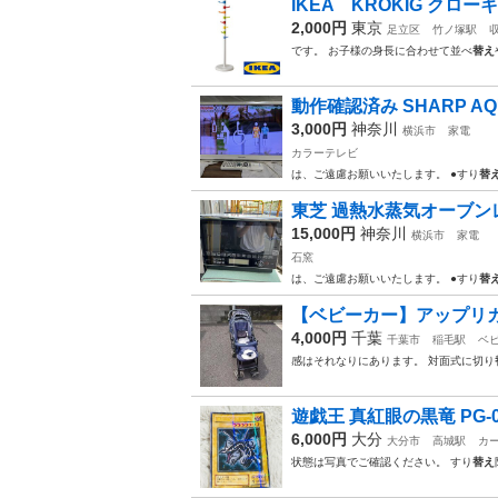
IKEA KROKIG クロ
2,000円
東京
足立区
竹ノ塚駅
です。 お子様の身長に合わせて並べ
替え
動作確認済み SHARP AQ
3,000円
神奈川
横浜市
家電
カラーテレビ
は、ご遠慮お願いいたします。 ●すり
替
東芝 過熱水蒸気オーブンレンジ
15,000円
神奈川
横浜市
家電
石窯
は、ご遠慮お願いいたします。 ●すり
替
【ベビーカー】アップリカ
4,000円
千葉
千葉市
稲毛駅
ベ
感はそれなりにあります。 対面式に切り
遊戯王 真紅眼の黒竜 PG-0
6,000円
大分
大分市
高城駅
カ
状態は写真でご確認ください。 すり
替え