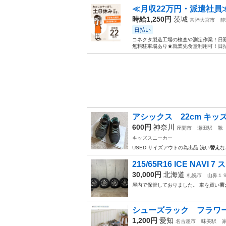
≪月収22万円・派遣社員
時給1,250円
茨城
常陸大宮市
静
日払い
コネクタ製造工場の検査や測定作業！日勤
無料駐車場あり★就業先食堂利用可！日払
アシックス 22cm キッ
600円
神奈川
座間市
瀬田駅
靴
キッズスニーカー
USED サイズアウトの為出品 洗い
替え
な
215/65R16 ICE NAV
30,000円
北海道
札幌市
山鼻１
屋内で保管しておりました。 車を買い
替
シューズラック フラワ
1,200円
愛知
名古屋市
味美駅