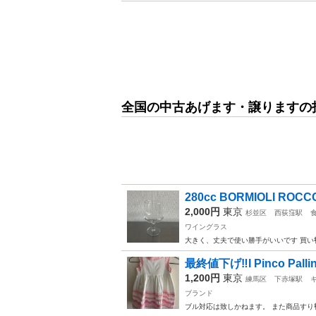
全国の中古あげます・譲りますの
280cc BORMIOLI R
2,000円
東京
杉並区
西荻窪駅
ワイングラス
大きく、丈夫で使い勝手がいいです 買い
最終値下げ‼️I Pinco Pa
1,200円
東京
練馬区
下赤塚駅
ブランド
ブル対応は致しかねます。 また商品すり