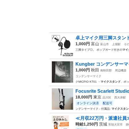
卓上マイク用三脚スタンド
1,000円
富山
富山市
上堀駅
そ
三脚タイプ◎。 ポップガード付きの
マイ
Kungber コンデンサー
1,000円
秋田
南秋田郡
周辺機器
コンデンサーマイク
クMICPIO KT01 ・
マイクスタンド
、ポッ
Focusrite Scarlett 
18,000円
東京
品川区
西大井駅
オンライン決済
配送可
ンデンサーマイク - 付属品:
マイクスタン
≪月収22万円・派遣社員
時給1,250円
茨城
常陸大宮市
静