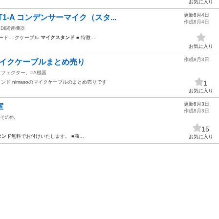
お気に入り
更新8月4日
T1-A コンデンサーマイク（スタ...
作成8月4日
IDI関連機器
ード… クケーブル
マイクスタンド
■ 特徴 …
お気に入り
作成8月3日
マイクケーブルまとめ売り
エフェクター、PA機器
スタンド nimasoのマイクケーブルのまとめ売りです
1
お気に入り
更新8月3日
室
作成8月3日
その他
15
タンド
無料でお付けいたします。 ■商…
お気に入り