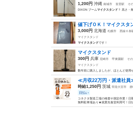
1,200円
沖縄
南城市
首里駅
そ
DIXON ブーム
マイクスタンド
？ 高さ・
値下げＯＫ！マイクスタ
3,000円
北海道
札幌市
西線６条
マイクスタンド
マイクスタンド
です！
マイクスタンド
300円
兵庫
尼崎市
甲東園駅
その
マイクスタンド
数年前に購入しましたが、ほとんど使用
≪月収22万円・派遣社員
時給1,250円
茨城
常陸大宮市
静
日払い
コネクタ製造工場の検査や測定作業！日勤
無料駐車場あり★就業先食堂利用可！日払