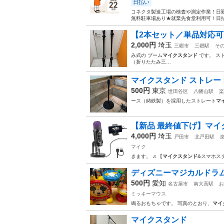
日払い
コネクタ製造工場の検査や測定作業！日勤
無料駐車場あり★就業先食堂利用可！日払
【2本セット／単品対応可】
2,000円
埼玉
三郷市
三郷駅
そ
み式の ブーム
マイクスタンド
です。 スト
（折りたたみ三…
マイクスタンド ストレート
500円
東京
世田谷区
八幡山駅
楽
ース（鋳鉄製）を採用したストレート
マ
【新品 最終値下げ】マイク 
4,000円
埼玉
戸田市
北戸田駅
マイク
きます。 ♬【
マイクスタンド
&スマホス
ディズニーマジカルドラ
500円
愛知
名古屋市
南大高駅
お
ミッキーマウス
鳴るおもちゃです。 写真のとおり、
マイ
マイクスタンド