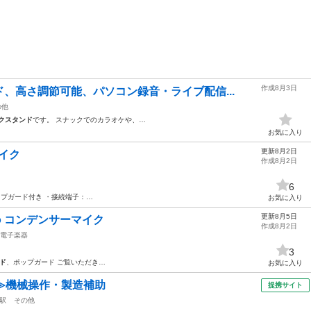
作成8月3日
、高さ調節可能、パソコン録音・ライブ配信...
の他
クスタンド
です。 スナックでのカラオケや、…
お気に入り
更新8月2日
マイク
作成8月2日
6
プガード付き ・接続端子：…
お気に入り
更新8月5日
Studio コンデンサーマイク
作成8月2日
電子楽器
3
ド
、ポップガード ご覧いただき…
お気に入り
≫機械操作・製造補助
提携サイト
駅
その他