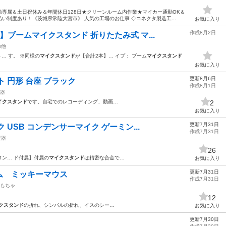
専属＆土日祝休み＆年間休日128日★クリーンルーム内作業★マイカー通勤OK＆
い制度あり！《茨城県常陸大宮市》 人気の工場のお仕事 ◇コネクタ製造工...
お気に入り
作成8月2日
ブームマイクスタンド 折りたたみ式 マ...
の他
… す。 ※同様の
マイクスタンド
が【合計2本】… イプ： ブーム
マイクスタンド
お気に入り
更新8月6日
 円形 台座 ブラック
作成8月1日
器
イクスタンド
です。自宅でのレコーディング、動画…
2
お気に入り
更新7月31日
USB コンデンサーマイク ゲーミン...
作成7月31日
楽器
26
タン… ド付属】付属の
マイクスタンド
は精密な合金で…
お気に入り
更新7月31日
ム ミッキーマウス
作成7月31日
もちゃ
12
クスタンド
の折れ、シンバルの折れ、イスのシー…
お気に入り
更新7月30日