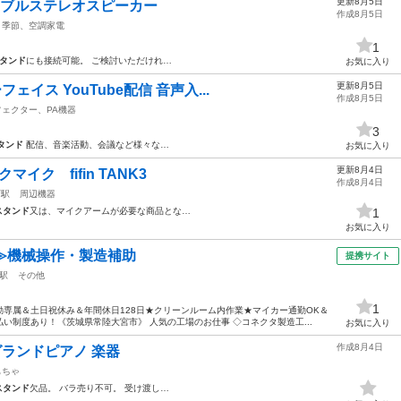
更新8月5日
a ポータブルステレオスピーカー
作成8月5日
季節、空調家電
1
タンド
にも接続可能。 ご検討いただけれ…
お気に入り
更新8月5日
ェイス YouTube配信 音声入...
作成8月5日
フェクター、PA機器
3
タンド
配信、音楽活動、会議など様々な…
お気に入り
更新8月4日
マイク fifin TANK3
作成8月4日
西駅
周辺機器
スタンド
又は、マイクアームが必要な商品とな…
1
お気に入り
≫機械操作・製造補助
提携サイト
駅
その他
1
専属＆土日祝休み＆年間休日128日★クリーンルーム内作業★マイカー通勤OK＆
い制度あり！《茨城県常陸大宮市》 人気の工場のお仕事 ◇コネクタ製造工...
お気に入り
作成8月4日
グランドピアノ 楽器
もちゃ
スタンド
欠品。 バラ売り不可。 受け渡し…