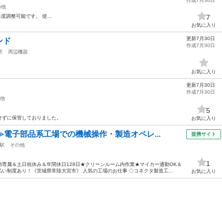
作成7月30日
の他
角度調整可能です。 使…
7
お気に入り
更新7月30日
ンド
作成7月30日
駅
周辺機器
お気に入り
更新7月30日
作成7月30日
他
5
せずに保管しておりました。
お気に入り
≫電子部品系工場での機械操作・製造オペレ...
提携サイト
駅
その他
1
専属＆土日祝休み＆年間休日128日★クリーンルーム内作業★マイカー通勤OK＆
い制度あり！《茨城県常陸大宮市》 人気の工場のお仕事 ◇コネクタ製造工...
お気に入り