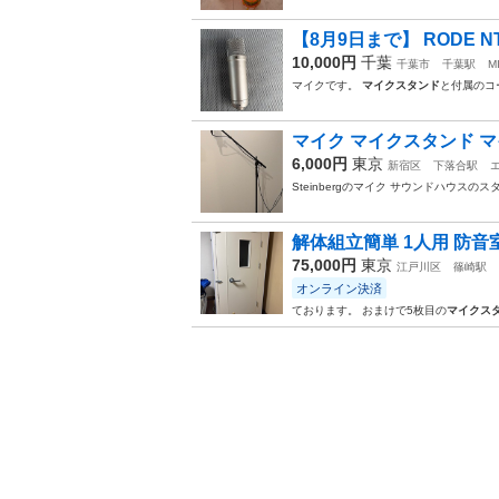
【8月9日まで】 RODE N
10,000円
千葉
千葉市
千葉駅
M
マイクです。
マイクスタンド
と付属のコ
マイク マイクスタンド 
6,000円
東京
新宿区
下落合駅
Steinbergのマイク サウンドハウスの
解体組立簡単 1人用 防音
75,000円
東京
江戸川区
篠崎駅
オンライン決済
ております。 おまけで5枚目の
マイクス