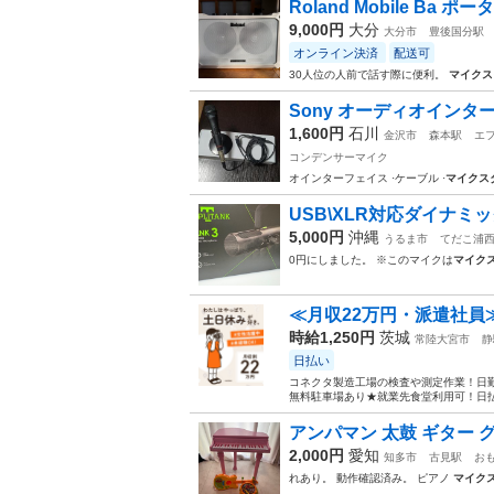
Roland Mobile B
9,000円
大分
大分市
豊後国分駅
オンライン決済
配送可
30人位の人前で話す際に便利。
マイクス
Sony オーディオインターフ
1,600円
石川
金沢市
森本駅
エ
コンデンサーマイク
オインターフェイス ·ケーブル ·
マイクス
USB\XLR対応ダイナミック
5,000円
沖縄
うるま市
てだこ浦
0円にしました。 ※このマイクは
マイク
≪月収22万円・派遣社員
時給1,250円
茨城
常陸大宮市
静
日払い
コネクタ製造工場の検査や測定作業！日勤
無料駐車場あり★就業先食堂利用可！日払
アンパマン 太鼓 ギター 
2,000円
愛知
知多市
古見駅
お
れあり。 動作確認済み。 ピアノ
マイク