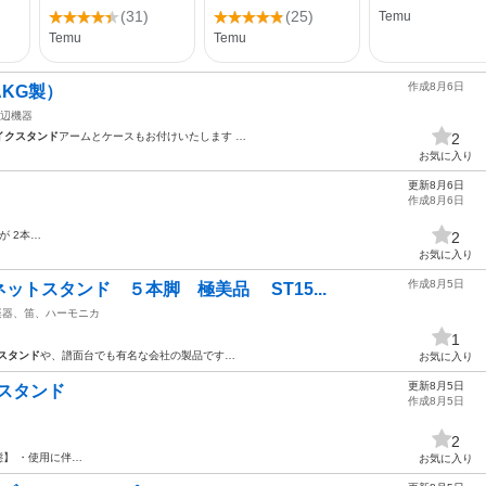
作成8月6日
KG製）
辺機器
イクスタンド
アームとケースもお付けいたします …
2
お気に入り
更新8月6日
作成8月6日
が 2本…
2
お気に入り
作成8月5日
ットスタンド ５本脚 極美品 ST15...
楽器、笛、ハーモニカ
1
スタンド
や、譜面台でも有名な会社の製品です…
お気に入り
更新8月5日
イクスタンド
作成8月5日
2
】 ・使用に伴…
お気に入り