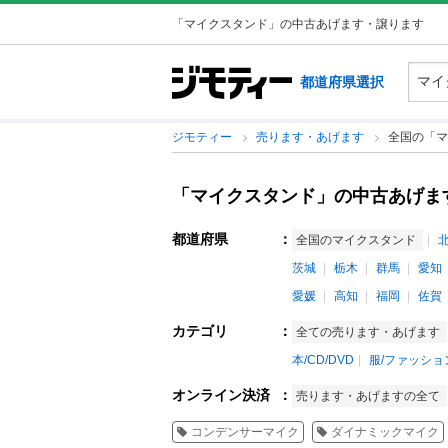
「マイクスタンド」の中古あげます・譲ります
都道府県選択
ジモティー
売ります・あげます
全国の「マ
「マイクスタンド」の中古あげま
都道府県
：
全国のマイクスタンド
茨城
栃木
群馬
愛知
愛媛
高知
福岡
佐賀
カテゴリ
：
全ての売ります・あげます
本/CD/DVD
服/ファッショ
オンライン決済
：
売ります・あげますの全て
コンデンサーマイク
ダイナミックマイク