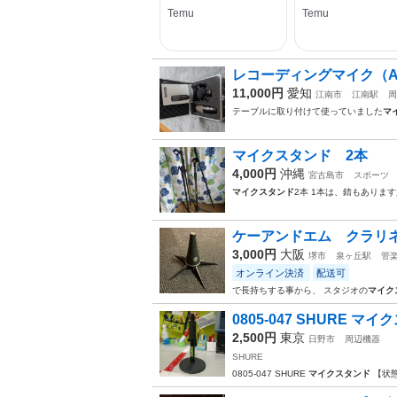
レコーディングマイク（A
11,000円
愛知
江南市
江南駅
周
テーブルに取り付けて使っていました
マ
マイクスタンド 2本
4,000円
沖縄
宮古島市
スポーツ
マイクスタンド
2本 1本は、錆もあります
ケーアンドエム クラリネ
3,000円
大阪
堺市
泉ヶ丘駅
管
オンライン決済
配送可
で長持ちする事から、 スタジオの
マイク
0805-047 SHURE マ
2,500円
東京
日野市
周辺機器
SHURE
0805-047 SHURE
マイクスタンド
【状態