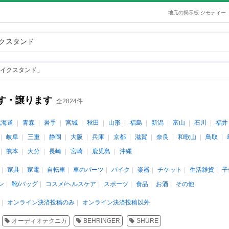
地元の掲示板 ジモティー
イクスタンド」
す・譲ります
全2824件
北海道
青森
岩手
宮城
秋田
山形
福島
新潟
富山
石川
福井
岐阜
三重
静岡
大阪
兵庫
京都
滋賀
奈良
和歌山
鳥取
熊本
大分
長崎
宮崎
鹿児島
沖縄
家具
家電
自転車
車のパーツ
バイク
楽器
チケット
生活雑貨
子
ン
靴/バッグ
コスメ/ヘルスケア
スポーツ
食品
お酒
その他
オンライン決済投稿のみ
オンライン決済投稿以外
オーディオテクニカ
BEHRINGER
SHURE