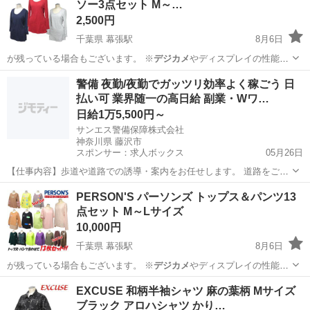
ソー3点セット M～…
2,500円
千葉県 幕張駅
8月6日
が残っている場合もございます。 ※
デジカメ
やディスプレイの性能
上、画像が実物と…
千葉
千葉市
幕張駅
カットソー
警備 夜勤/夜勤でガッツリ効率よく稼ごう 日
払い可 業界随一の高日給 副業・Wワ…
日給1万5,500円～
サンエス警備保障株式会社
神奈川県 藤沢市
スポンサー：求人ボックス
05月26日
【仕事内容】歩道や道路での誘導・案内をお任せします。 道路をご利
用される車両や歩行者の方が安全に安心して通行するために適切に誘
アルバイト・パート
PERSON'S パーソンズ トップス＆パンツ13
導してください。 勤務地へは直行直帰OKです! <未経験でも安心!!> 丁
点セット M～Lサイズ
寧な研修20hで基本的な知識を...
10,000円
千葉県 幕張駅
8月6日
が残っている場合もございます。 ※
デジカメ
やディスプレイの性能
上、画像が実物と…
千葉
千葉市
幕張駅
カットソー
パーソンズ
EXCUSE 和柄半袖シャツ 麻の葉柄 Mサイズ
ブラック アロハシャツ かり…