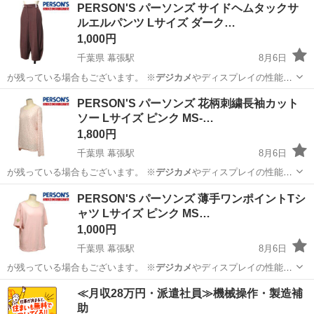
千葉
千葉市
幕張駅
ボトムス
パーソンズ
PERSON'S パーソンズ サイドヘムタックサ
ルエルパンツ Lサイズ ダーク…
1,000円
千葉県 幕張駅
8月6日
が残っている場合もございます。 ※
デジカメ
やディスプレイの性能
上、画像が実物と…
千葉
千葉市
幕張駅
ボトムス
パーソンズ
PERSON'S パーソンズ 花柄刺繍長袖カット
ソー Lサイズ ピンク MS-…
1,800円
千葉県 幕張駅
8月6日
が残っている場合もございます。 ※
デジカメ
やディスプレイの性能
上、画像が実物と…
千葉
千葉市
幕張駅
Tシャツ
パーソンズ
PERSON'S パーソンズ 薄手ワンポイントTシ
ャツ Lサイズ ピンク MS…
1,000円
千葉県 幕張駅
8月6日
が残っている場合もございます。 ※
デジカメ
やディスプレイの性能
上、画像が実物と…
千葉
千葉市
幕張駅
Tシャツ
パーソンズ
≪月収28万円・派遣社員≫機械操作・製造補
助