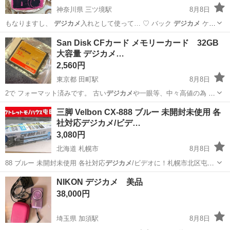
神奈川県 三ツ境駅
8月8日
もなりますし、
デジカメ
入れとして使って… ♡ バック
デジカメ
ケー
ス カメラ…
神奈川
横浜市
三ツ境駅
靴/バッグ
デジカメ
San Disk CFカード メモリーカード 32GB
大容量 デジカメ…
2,560円
東京都 田町駅
8月8日
2で フォーマット済みです。 古い
デジカメ
や一眼等、中々高値の為 い
かがでしょ…
東京
港区
田町駅
メモリーカード
San
三脚 Velbon CX-888 ブルー 未開封未使用 各
社対応デジカメ/ビデ…
3,080円
北海道 札幌市
8月8日
88 ブルー 未開封未使用 各社対応
デジカメ
/ビデオに！札幌市北区屯田
ベ…
北海道
札幌市
カメラ
Velbon
NIKON デジカメ 美品
38,000円
埼玉県 加須駅
8月8日