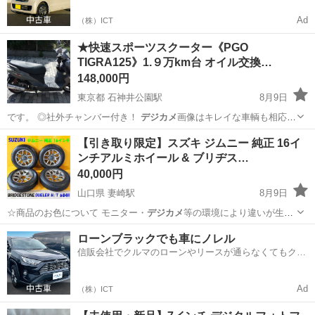
Ad
（株）ICT
★快速スポーツスクーター《PGO
TIGRA125》1.９万km台 オイル交換…
148,000円
東京都 石神井公園駅
8月9日
です。 ◎社外チャンバー付き！
デジカメ
画像はキレイな車輌も相応の
車輌も同じ…
東京
練馬区
石神井公園駅
その他
【引き取り限定】スズキ ジムニー 純正 16イ
ンチアルミホイール & ブリヂス…
40,000円
山口県 妻崎駅
8月9日
☆商品のお色について モニター・
デジカメ
等の環境により違いが生じ
る場合がござ…
山口
宇部市
妻崎駅
タイヤ、ホイール
ローンブラックでも車にノレル
信販会社でクルマのローンやリースが通らなくてもクル
マをご利用いただけるサービスがあります！
Ad
（株）ICT