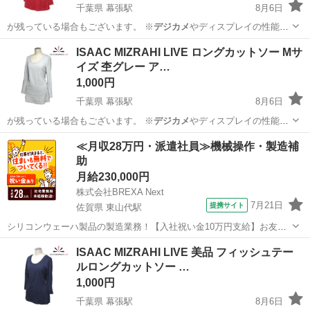
千葉県 幕張駅
8月6日
が残っている場合もございます。 ※
デジカメ
やディスプレイの性能
上、画像が実物と…
千葉
千葉市
幕張駅
カットソー
レッド
ISAAC MIZRAHI LIVE ロングカットソー Mサ
イズ 杢グレー ア…
1,000円
千葉県 幕張駅
8月6日
が残っている場合もございます。 ※
デジカメ
やディスプレイの性能
上、画像が実物と…
千葉
千葉市
幕張駅
カットソー
個人
≪月収28万円・派遣社員≫機械操作・製造補
助
月給230,000円
株式会社BREXA Next
7月21日
提携サイト
佐賀県 東山代駅
シリコンウェーハ製品の製造業務！【入社祝い金10万円支給】お友達
やカップルとの応募OK◎年間休日129日＆休出なしでプライベート充
佐賀
伊万里市
東山代駅
その他
ISAAC MIZRAHI LIVE 美品 フィッシュテー
実♪業務はクリーンルームで快適作業◎自社正社員登用制度あり★1食
ルロングカットソー …
300円～の格安食堂あり！《佐...
1,000円
千葉県 幕張駅
8月6日