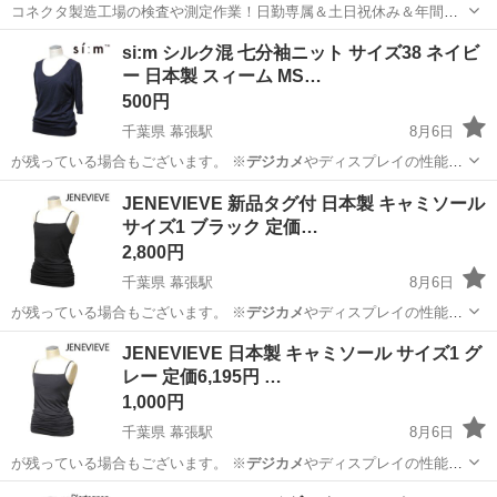
コネクタ製造工場の検査や測定作業！日勤専属＆土日祝休み＆年間休
日128日★クリーンルーム内作業★マイカー通勤OK＆無料駐車場あり
茨城
常陸大宮市
静駅
その他
si:m シルク混 七分袖ニット サイズ38 ネイビ
★就業先食堂利用可！日払い制度あり！《茨城県常陸大宮市》 人気の
ー 日本製 スィーム MS…
工場のお仕事 ◇コネクタ製造工...
500円
千葉県 幕張駅
8月6日
が残っている場合もございます。 ※
デジカメ
やディスプレイの性能
上、画像が実物と…
千葉
千葉市
幕張駅
カットソー
ネイビー
JENEVIEVE 新品タグ付 日本製 キャミソール
サイズ1 ブラック 定価…
2,800円
千葉県 幕張駅
8月6日
が残っている場合もございます。 ※
デジカメ
やディスプレイの性能
上、画像が実物と…
千葉
千葉市
幕張駅
カットソー
キャミソール
JENEVIEVE 日本製 キャミソール サイズ1 グ
レー 定価6,195円 …
1,000円
千葉県 幕張駅
8月6日
が残っている場合もございます。 ※
デジカメ
やディスプレイの性能
上、画像が実物と…
千葉
千葉市
幕張駅
カットソー