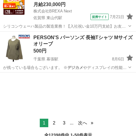
月給230,000円
株式会社BREXA Next
7月21日
提携サイト
佐賀県 東山代駅
シリコンウェーハ製品の製造業務！【入社祝い金10万円支給】お友達
やカップルとの応募OK◎年間休日129日＆休出なしでプライベート充
佐賀
伊万里市
東山代駅
その他
PERSON'S パーソンズ 長袖Tシャツ Mサイズ
実♪業務はクリーンルームで快適作業◎自社正社員登用制度あり★1食
オリーブ
300円～の格安食堂あり！《佐...
500円
千葉県 幕張駅
8月6日
が残っている場合もございます。 ※
デジカメ
やディスプレイの性能
上、画像が実物と…
千葉
千葉市
幕張駅
Tシャツ
パーソンズ
1
2
3
...
次へ
全12398件中 1-50件表示