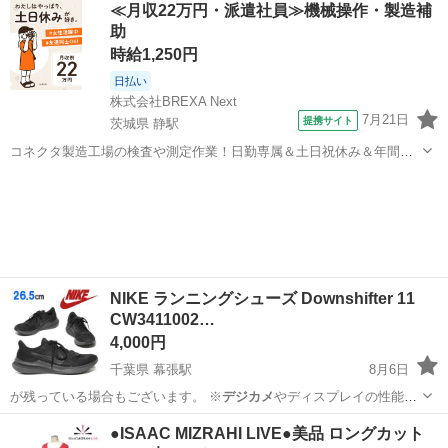
≪月収22万円・派遣社員≫機械操作・製造補
助
時給1,250円
日払い
株式会社BREXA Next
7月21日
提携サイト
茨城県 静駅
コネクタ製造工場の検査や測定作業！日勤専属＆土日祝休み＆年間休
日128日★クリーンルーム内作業★マイカー通勤OK＆無料駐車場あり
茨城
常陸大宮市
静駅
その他
★就業先食堂利用可！日払い制度あり！《茨城県常陸大宮市》 人気の
工場のお仕事 ◇コネクタ製造工...
NIKE ランニングシューズ Downshifter 11
CW3411002…
4,000円
千葉県 幕張駅
8月6日
が残っている場合もございます。 ※
デジカメ
やディスプレイの性能
上、画像が実物と…
千葉
千葉市
幕張駅
ランニング、ジョギング
●ISAAC MIZRAHI LIVE●美品 ロングカット