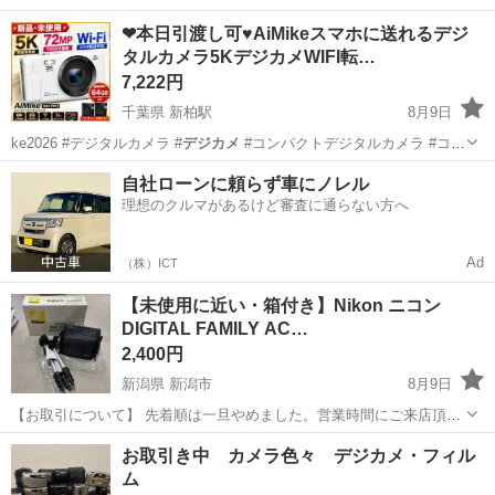
機能を備えたカメラ付きボールペンです。
埼玉
さいたま市
カメラ
Switch
❤本日引渡し可♥AiMikeスマホに送れるデジ
タルカメラ5KデジカメWIFI転…
7,222円
千葉県 新柏駅
8月9日
ke2026 #デジタルカメラ #
デジカメ
#コンパクトデジタルカメラ #コ
ン…
千葉
柏市
新柏駅
カメラ
自社ローンに頼らず車にノレル
理想のクルマがあるけど審査に通らない方へ
Ad
（株）ICT
【未使用に近い・箱付き】Nikon ニコン
DIGITAL FAMILY AC…
2,400円
新潟県 新潟市
8月9日
【お取引について】 先着順は一旦やめました。営業時間にご来店頂
き、引取者が決まっていなければ、その場で購入も可能です。 ご不明
新潟
新潟市
カメラ
お取引き中 カメラ色々 デジカメ・フィル
な点がありましたら連絡ください。 【お渡し場所】 ニイガタベース
ム
新潟市中央区西馬越7-18 （...