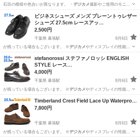
石目の模様や色合いが異なります。 ・
デジカメ
撮影やご使用のモニタ
ー環境により、実…
静岡
浜松市
浜松駅
テーブル
ビジネスシューズ メンズ プレーントゥレザー
シューズ 27.5cm レースアッ…
2,500円
千葉県 幕張駅
8月6日
が残っている場合もございます。 ※
デジカメ
やディスプレイの性能
上、画像が実物と…
千葉
千葉市
幕張駅
靴
stefanorossi ステファノロッシ ENGLISH
STYLE レース…
4,000円
千葉県 幕張駅
8月6日
が残っている場合もございます。 ※
デジカメ
やディスプレイの性能
上、画像が実物と…
千葉
千葉市
幕張駅
靴
Timberland Crest Field Lace Up Waterpro…
7,800円
千葉県 幕張駅
8月6日
が残っている場合もございます。 ※
デジカメ
やディスプレイの性能
上、画像が実物と…
千葉
千葉市
幕張駅
靴