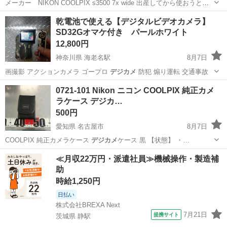
メーカー NIKON COOLPIX s3500 7x wide 出産してから使おうとお
もったんですが携帯で撮影ばかりするのでほとんどつかってません！
埼玉
加須市
加須駅
カメラ
デジカメ
乾電池で使える【デジタルビデオカメラ】
カラー パープル 動作確認済み 充電器と本体とケースがセットです
SD32Gオマケ付き パールホワイト
12,800円
神奈川県 海老名駅
8月7日
画撮影 アクションカメラ ゴープロ
デジカメ
防犯 煽り運転 交通事故
神奈川
海老名市
海老名駅
カメラ
動画
0721-101 Nikon ニコン COOLPIX 純正カメ
ラケース デジカ…
500円
愛知県 名古屋市
8月7日
COOLPIX 純正カメラケース
デジカメ
ケース 黒 【状態】 ・…
愛知
名古屋市
カメラ
COOLPIX
≪月収22万円・派遣社員≫機械操作・製造補
助
時給1,250円
日払い
株式会社BREXA Next
7月21日
提携サイト
茨城県 静駅