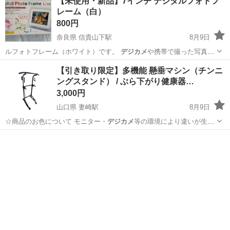
【未使用・新品】7インチ デジタルフォトフ
レーム（白）
800円
奈良県 信貴山下駅
8月9日
ルフォトフレーム（ホワイト）です。
デジカメ
や携帯で撮った写真
（JPEGデータ）…
奈良
生駒郡
信貴山下駅
カメラ
【引き取り限定】多機能 懸垂マシン（チンニ
ングスタンド） / ぶら下がり健康器…
3,000円
山口県 妻崎駅
8月9日
☆商品のお色について モニター・
デジカメ
等の環境により違いが生じ
る場合がござ…
山口
宇部市
妻崎駅
フィットネス、トレーニング
チンニング