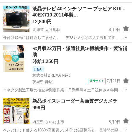
液晶テレビ 40インチ ソニー ブラビア KDL-
40EX710 2011年製…
12,800円
北海道 大谷地駅
8月9日
外付け録画には対応してません。
デジカメ
などの入力専用です。 通
電し、…
北海道
札幌市
大谷地駅
テレビ
ブラビア
≪月収22万円・派遣社員≫機械操作・製造補
助
時給1,250円
日払い
株式会社BREXA Next
7月21日
提携サイト
茨城県 静駅
コネクタ製造工場の検査や測定作業！日勤専属＆土日祝休み＆年間休
日128日★クリーンルーム内作業★マイカー通勤OK＆無料駐車場あり
茨城
常陸大宮市
静駅
その他
新品ボイスレコーダー高画質デジカメラ
★就業先食堂利用可！日払い制度あり！《茨城県常陸大宮市》 人気の
999円
工場のお仕事 ◇コネクタ製造工...
埼玉県 さいたま市
8月9日
ペンとしても使える1080p高画質フルHDで録画機能と、長時間の録音