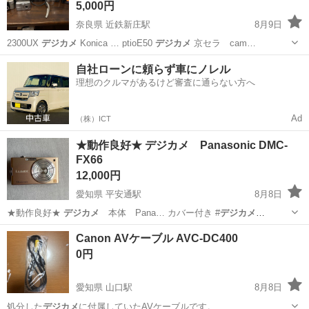
5,000円
奈良県 近鉄新庄駅
8月9日
2300UX
デジカメ
Konica … ptioE50
デジカメ
京セラ cam…
奈良
葛城市
近鉄新庄駅
カメラ
自社ローンに頼らず車にノレル
理想のクルマがあるけど審査に通らない方へ
Ad
（株）ICT
★動作良好★ デジカメ Panasonic DMC-
FX66
12,000円
愛知県 平安通駅
8月8日
★動作良好★
デジカメ
本体 Pana… カバー付き #
デジカメ
#Panaso…
愛知
名古屋市
平安通駅
カメラ
Canon AVケーブル AVC-DC400
0円
愛知県 山口駅
8月8日
処分した
デジカメ
に付属していたAVケーブルです。 …