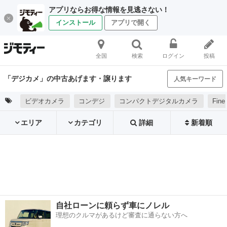
アプリならお得な情報を見逃さない！
インストール
アプリで開く
全国
検索
ログイン
投稿
「デジカメ」の中古あげます・譲ります
人気キーワード
ビデオカメラ
コンデジ
コンパクトデジタルカメラ
Fine
エリア
カテゴリ
詳細
新着順
自社ローンに頼らず車にノレル
理想のクルマがあるけど審査に通らない方へ