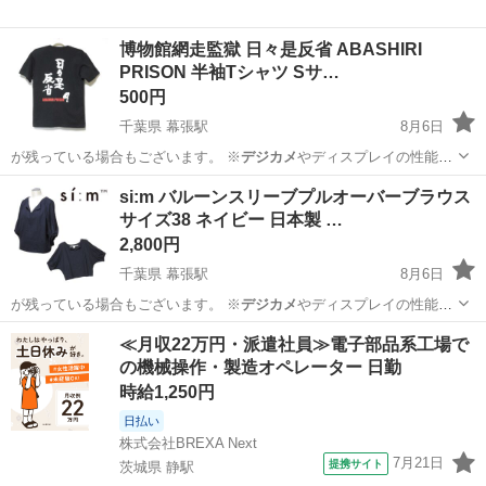
博物館網走監獄 日々是反省 ABASHIRI
PRISON 半袖Tシャツ Sサ…
500円
千葉県 幕張駅
8月6日
が残っている場合もございます。 ※
デジカメ
やディスプレイの性能
上、画像が実物と…
千葉
千葉市
幕張駅
Tシャツ
si:m バルーンスリーブプルオーバーブラウス
サイズ38 ネイビー 日本製 …
2,800円
千葉県 幕張駅
8月6日
が残っている場合もございます。 ※
デジカメ
やディスプレイの性能
上、画像が実物と…
千葉
千葉市
幕張駅
ブラウス
ネイビー
≪月収22万円・派遣社員≫電子部品系工場で
の機械操作・製造オペレーター 日勤
時給1,250円
日払い
株式会社BREXA Next
7月21日
提携サイト
茨城県 静駅