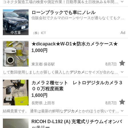
コネクタ製造工場の検査や測定作業！日勤専属＆土日祝休み＆年間休
日128日★クリーンルーム内作業★マイカー通勤OK＆無料駐車場あり
茨城
常陸大宮市
静駅
その他
ローンブラックでも車にノレル
★就業先食堂利用可！日払い制度あり！《茨城県常陸大宮市》 人気の
信販会社でクルマのローンやリースが通らなくてもクル
工場のお仕事 ◇コネクタ製造工...
マをご利用いただけるサービスがあります！
Ad
（株）ICT
★dicapack★W-D1★防水カメラケース★
1,000円
東京都 保谷駅
8月7日
して数回使用しましたが新しく購入した
デジカメ
にサイズが合わなく
なったので出品しま…
東京
練馬区
保谷駅
カメラ
デジカメ
カメラ２種セット レトロデジタルカメラ３
００万程度画素
1,600円
長野県 上田市
8月7日
結構貴重です。 通常は最新の鮮明な
デジカメ
とかのほうが良いです
が、あえてレトロ…
長野
上田市
カメラ
レトロ
RICOH D-L192 (A) 充電式リチウムイオンバ
ッテリー