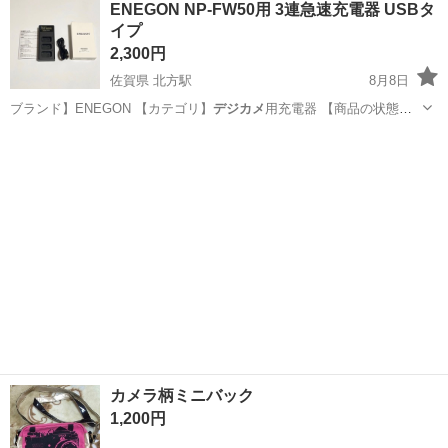
ENEGON NP-FW50用 3連急速充電器 USBタ
★就業先食堂利用可！日払い制度あり！《茨城県常陸大宮市》 人気の
イプ
工場のお仕事 ◇コネクタ製造工...
2,300円
佐賀県 北方駅
8月8日
ブランド】ENEGON 【カテゴリ】
デジカメ
用充電器 【商品の状態】
未使用 【カ…
佐賀
武雄市
北方駅
その他
カメラ柄ミニバック
1,200円