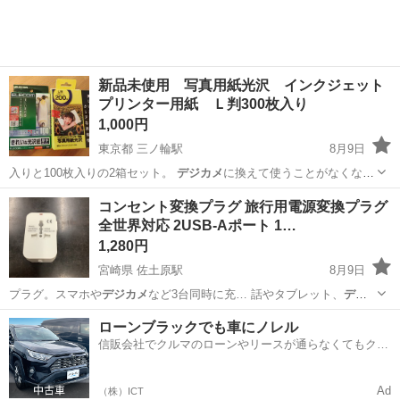
新品未使用 写真用紙光沢 インクジェット
プリンター用紙 Ｌ判300枚入り
1,000円
東京都 三ノ輪駅
8月9日
入りと100枚入りの2箱セット。
デジカメ
に換えて使うことがなくなり
ました。 …
東京
台東区
三ノ輪駅
カメラ
用紙
コンセント変換プラグ 旅行用電源変換プラグ
全世界対応 2USB-Aポート 1…
1,280円
宮崎県 佐土原駅
8月9日
プラグ。スマホや
デジカメ
など3台同時に充… 話やタブレット、
デジ
カメ
など様々なデバイ…
宮崎
宮崎市
佐土原駅
家電
プラグ
ローンブラックでも車にノレル
信販会社でクルマのローンやリースが通らなくてもクル
マをご利用いただけるサービスがあります！
Ad
（株）ICT