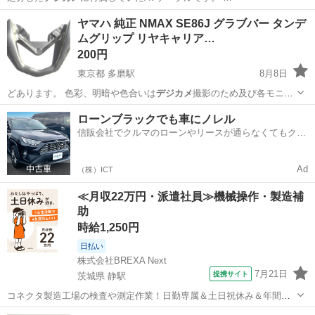
愛知
瀬戸市
山口駅
その他
ヤマハ 純正 NMAX SE86J グラブバー タンデ
ムグリップ リヤキャリア…
200円
東京都 多磨駅
8月8日
どあります。 色彩、明暗や色合いは
デジカメ
撮影のため及び各モニタ
設定により実物…
東京
府中市
多磨駅
ヤマハ
ローンブラックでも車にノレル
信販会社でクルマのローンやリースが通らなくてもクル
マをご利用いただけるサービスがあります！
Ad
（株）ICT
≪月収22万円・派遣社員≫機械操作・製造補
助
時給1,250円
日払い
株式会社BREXA Next
7月21日
提携サイト
茨城県 静駅
コネクタ製造工場の検査や測定作業！日勤専属＆土日祝休み＆年間休
日128日★クリーンルーム内作業★マイカー通勤OK＆無料駐車場あり
茨城
常陸大宮市
静駅
その他