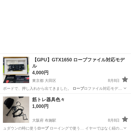
【GPU】GTX1650 ローブファイル対応モデ
ル
4,000円
東京都 大田区
8月8日
ボードで、押し入れから出てきました。
ロープ
ロファイル対応モデル
で、取り付け板金は…
東京
大田区
パソコン
筋トレ器具色々
1,000円
大阪府 布施駅
8月8日
ュダウンの時に使う
ロープ
ローイングで使う… イヤーではなく紐の
ロ