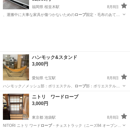
福岡県 桜並木駅
8月8日
、運搬中に大事な家具が傷つかないための
ロープ
固定・毛布のあてが
いなどは当店専門スタ…
福岡
大野城市
桜並木駅
収納家具
ハンモック&スタンド
3,000円
愛知県 七宝駅
8月8日
ハンモック／メッシュ部：ポリエステル、
ロープ
部：ポリエステル、
バー部：ABS様脂、…
愛知
あま市
七宝駅
その他
ハンモック
ニトリ ワードローブ
3,000円
東京都 池袋駅
8月8日
NITORI ニトリ ワード
ロープ
・チェストラック（ニーズ84 オープン…