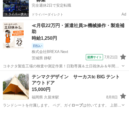
完全週休2日で安定転職
Ad
ドライバーダイレクト
≪月収22万円・派遣社員≫機械操作・製造補
助
時給1,250円
日払い
株式会社BREXA Next
7月21日
提携サイト
茨城県 静駅
コネクタ製造工場の検査や測定作業！日勤専属＆土日祝休み＆年間休
日128日★クリーンルーム内作業★マイカー通勤OK＆無料駐車場あり
茨城
常陸大宮市
静駅
その他
テンマクデザイン サーカスtc BIG テント
★就業先食堂利用可！日払い制度あり！《茨城県常陸大宮市》 人気の
アウトドア
工場のお仕事 ◇コネクタ製造工...
15,000円
福岡県 久留米駅
8月8日
ランドシートを付属します。 ペグ、ガイ
ロープ
は付いてます。 上部が
開けれて空気の循…
福岡
久留米市
久留米駅
その他
テンマクデザイン