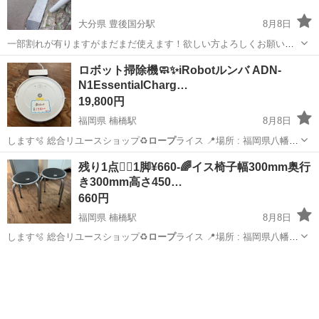
大分県 豊後国分駅
8月8日
一部割れが有りますがまだまだ使えます！欲しい方よろしくお願いし
ます。清掃して、バラしてさしあげます！ボルト付き
大分
大分市
豊後国分駅
その他
ロボット掃除機🧼✨iRobotルンバ ADN-
N1EssentialCharg…
19,800円
福岡県 楠橋駅
8月8日
します🫧 総合リユースショップ♻️
ロープ
ライス 📍場所 : 福岡県八幡西
区木屋…
福岡
北九州市
楠橋駅
生活家電
ロボット掃除機
残り1点🙇‍♂️1脚¥660-🌈イス椅子幅300mm奥行
き300mm高さ450…
660円
福岡県 楠橋駅
8月8日
します🫧 総合リユースショップ♻️
ロープ
ライス 📍場所 : 福岡県八幡西
区木屋…
福岡
北九州市
楠橋駅
椅子
イス