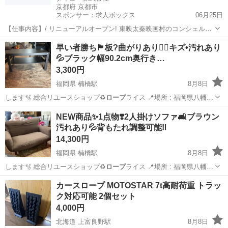
京都府 京都市
スポンサー：求人ボックス
06月25日
【仕事内容】/ リニューアルオープン! 東映太秦映画村のコンシェルジ
ュ! お仕事内容 リニューアルオープンする東映太秦映画村での 警備ス
アルバイト・パート
早い者勝ち🏴板?曲がりあり🙇‍♀️キズ•汚れあり
タッフをお願いします! 目指せ!「おもてなし」のできる警備員! 具体的
💦ブラック幅90.2cm奥行き…
には…? ・出入管理業務...
3,300円
福岡県 楠橋駅
8月8日
します🫧 総合リユースショップ♻️
ロープ
ライス 📍場所 : 福岡県八幡西
区木屋…
福岡
北九州市
楠橋駅
収納家具
キズ
NEW商品✨1点物❣️2人掛けソファ🛋️ブラウン
汚れあり💦背もたれ調整可能‼️
14,300円
福岡県 楠橋駅
8月8日
します🫧 総合リユースショップ♻️
ロープ
ライス 📍場所 : 福岡県八幡西
区木屋…
福岡
北九州市
楠橋駅
ソファ
カースロープ MOTOSTAR 7t高耐荷重 トラッ
ク対応可能 2個セット
4,000円
北海道 上富良野駅
8月8日