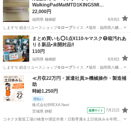
WalkingPadMatMTD1KINGSMI…
22,000円
福岡県 楠橋駅
8月8日
します🫧 総合リユースショップ♻️
ロープ
ライス 📍場所 : 福岡県八幡西
区木屋…
福岡
北九州市
楠橋駅
その他
ランナー
まとめ買いも⭕️1点¥110-✨マスク😷箱汚れあ
り💧新品•未開封品‼️
110円
福岡県 楠橋駅
8月8日
します🫧 総合リユースショップ♻️
ロープ
ライス 📍場所 : 福岡県八幡西
区木屋…
福岡
北九州市
楠橋駅
その他
マスク
≪月収22万円・派遣社員≫機械操作・製造補
助
時給1,250円
日払い
株式会社BREXA Next
7月21日
提携サイト
茨城県 静駅
コネクタ製造工場の検査や測定作業！日勤専属＆土日祝休み＆年間休
日128日★クリーンルーム内作業★マイカー通勤OK＆無料駐車場あり
茨城
常陸大宮市
静駅
その他
★就業先食堂利用可！日払い制度あり！《茨城県常陸大宮市》 人気の