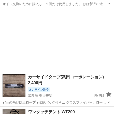
オイル交換のために購入し、１回だけ使用しました。 ほぼ新品に近い
状態です。 購入時の箱はございません。 受け渡し場所は上富良野駅と
北海道
空知郡
上富良野駅
メンテナンス用品
していますが、50km圏内であればお届けします。
カーサイドタープ(武田コーポレーション)
2,400円
オンライン決済
愛知県 春日井駅
8月8日
●4mの飛び防止
ロープ
●収納バッグ付き… グラスファイバー、
ロープ
/
ポリプロピレン、…
愛知
春日井市
春日井駅
その他
ワンタッチテント WT200