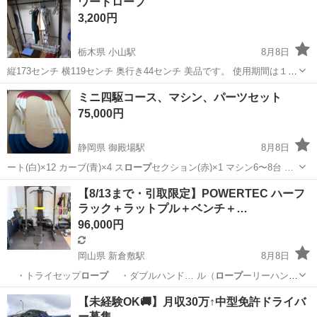
ワードロープ
3,200円
栃木県 小山駅
8月8日
縦173センチ 横119センチ 奥行き44センチ 美品です。 使用期間は１年
程です。 まとめて購入の方は1000円引きします。
栃木
小山市
小山駅
収納家具
ロープ
ミニ四駆コース、マシン、パーツセット
75,000円
静岡県 御殿場駅
8月8日
ート(白)×12 カーブ(青)×4 ス
ロープ
セクション(赤)×1 マシン6〜8台 …
静岡
御殿場市
御殿場駅
模型、プラモデル
マシン
【8/13まで・引取限定】POWERTEC ハーフ
ラック＋ラットプル＋ベンチ＋…
96,000円
岡山県 新倉敷駅
8月8日
・トライセップ
ロープ
・ダブルハンド… ル（
ロープ
ーリーハンド
ル） …
岡山
倉敷市
新倉敷駅
フィットネス、トレーニング
【未経験OK🚚】月収30万↑中型免許ドライバ
ー募集