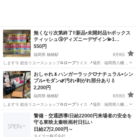
工場のお仕事 ◇コネクタ製造工...
無くなり次第終了‼️新品•未開封品✨ボックス
ティッシュ🤧ディズニーデザイン💫1…
550円
福岡県 楠橋駅
8月8日
します🫧 総合リユースショップ♻️
ロープ
ライス 📍場所 : 福岡県八幡西
区木屋…
福岡
北九州市
楠橋駅
その他
おしゃれ🌷ハンガーラック👕ナチュラル•シン
プル•モダン🌿汚れ•剥がれ部分あり💧
2,200円
福岡県 楠橋駅
8月8日
します🫧 総合リユースショップ♻️
ロープ
ライス 📍場所 : 福岡県八幡西
区木屋…
福岡
北九州市
楠橋駅
その他
警備・交通誘導/日給22000円来場者の安全を
守る東映太秦映画村日払い
日給2万2,000円～
タイヨー株式会社