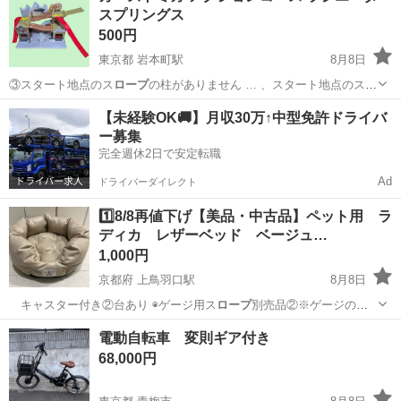
スプリングス
500円
東京都 岩本町駅
8月8日
③スタート地点のス
ロープ
の柱がありません … 、スタート地点のス
ロ
ープ
は柱なしで使用して…
東京
千代田区
岩本町駅
ミニカー
カーズトミカ
【未経験OK🚚】月収30万↑中型免許ドライバ
ー募集
完全週休2日で安定転職
Ad
ドライバーダイレクト
1️⃣8/8再値下げ【美品・中古品】ペット用 ラ
ディカ レザーベッド ベージュ…
1,000円
京都府 上鳥羽口駅
8月8日
キャスター付き②台あり ◉ゲージ用ス
ロープ
別売品②※ゲージの方
優先 【お取引…
京都
京都市
上鳥羽口駅
ソファ
ラディカ
電動自転車 変則ギア付き
68,000円