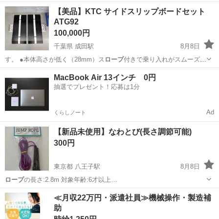
岐阜
岐阜市
茶所駅
その他
【美品】KTC サイドスリップボードセット
ATG92
100,000円
千葉県 成田駅
8月8日
す。 ●本体高さが低く（28mm）ス
ロープ
付きで乗り入れがスムーズで
す。 ●表…
千葉
千葉市
成田駅
メンテナンス用品
MacBook Air 13インチ 0円
抽選でプレゼント！応募は1分
Ad
くらしノート
【新品未使用】なわとび(長さ調節可能)
300円
東京都 八王子駅
8月8日
ロープ
の長さ:2.8m 対象年齢:6才以上…
東京
八王子市
八王子駅
その他
ロープ
≪月収22万円・派遣社員≫機械操作・製造補
助