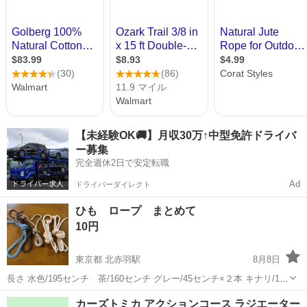
【未経験OK🚚】月収30万↑中型免許ドライバ
ー募集
完全週休2日で安定転職
Ad
ドライバーダイレクト
ひも ロープ まとめて
10円
東京都 北赤羽駅
8月8日
長さ 水色/195センチ 茶/160センチ グレー/45センチ×２本 キナリ/160
センチ×２本 製作に使用した残りやバッグについていたものです
東京
北区
北赤羽駅
その他
ロープ
カーズトミカ アクションコース ラジエーター