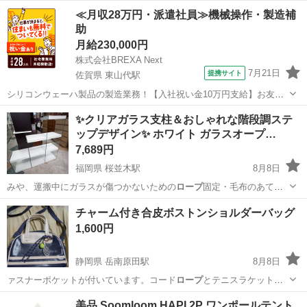
東京
豊島区
池袋駅
収納家具
チェス
≪月収28万円・派遣社員≫機械操作・製造補
助
月給230,000円
株式会社BREXA Next
7月21日
提携サイト
佐賀県 東山代駅
シリコンウェーハ製品の製造業務！【入社祝い金10万円支給】お友達
やカップルとの応募OK◎年間休日129日＆休出なしでプライベート充
佐賀
伊万里市
東山代駅
その他
✨クリアガラス支柱＆おしゃれな階段調ステ
実♪業務はクリーンルームで快適作業◎自社正社員登用制度あり★1食
ップデザイン✨ ホワイト ガラスオープ…
300円～の格安食堂あり！《佐...
7,689円
福岡県 桜並木駅
8月8日
みや、運搬中にガラスが傷つかないための
ロープ
固定・毛布のあてが
いなどは当店専門スタ…
福岡
大野城市
桜並木駅
収納家具
チャーム付き合皮ボストンショルダーバッグ
1,600円
静岡県 岳南原田駅
8月8日
ァスナーポケットが付いています。コード
ロープ
とテニスラケット、
ボールの取り外し可能…
静岡
富士市
岳南原田駅
バッグ
美品 Soomloom HAPI 2P ワンポールテント