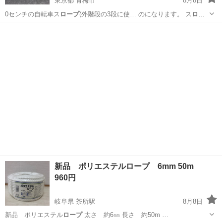
東京都 青梅市
8月8日
0センチの自転車ス
ロープ
(外階段の3段に使… のになります。 ス
ロー
プ
は13000円位で…
東京
青梅市
電動アシスト自転車
新品 ポリエステルロープ 6mm 50m
960円
岐阜県 茶所駅
8月8日
新品 ポリエステル
ロープ
太さ 約6㎜ 長さ 約50m …