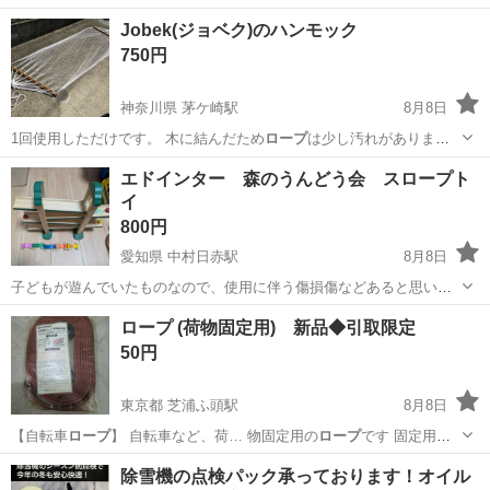
ープ
) 荷重懸垂用のベ…
大阪
東大阪市
布施駅
フィットネス、トレーニング
Jobek(ジョベク)のハンモック
750円
神奈川県 茅ケ崎駅
8月8日
1回使用しただけです。 木に結んだため
ロープ
は少し汚れがあります
が、本体の汚れはほ…
神奈川
茅ヶ崎市
茅ケ崎駅
ベッド
ハンモック
エドインター 森のうんどう会 スロープト
イ
800円
愛知県 中村日赤駅
8月8日
子どもが遊んでいたものなので、使用に伴う傷損傷などあると思いま
す。 ※プロフィール必読でお願いいたします。 ※ノークレーム・ノー
愛知
名古屋市
中村日赤駅
ミニカー
うんどう会
ロープ (荷物固定用) 新品◆引取限定
クレームでお願いいたします。
50円
東京都 芝浦ふ頭駅
8月8日
【自転車
ロープ
】 自転車など、荷… 物固定用の
ロープ
です 固定用フ
ック…
東京
港区
芝浦ふ頭駅
その他
除雪機の点検パック承っております！オイル