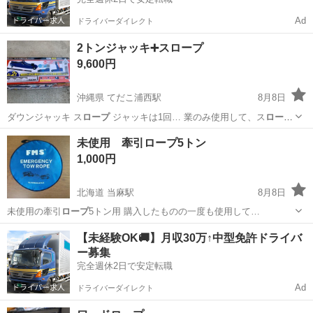
Ad
ドライバーダイレクト
2トンジャッキ➕スロープ
9,600円
沖縄県 てだこ浦西駅
8月8日
ダウンジャッキ ス
ロープ
ジャッキは1回… 業のみ使用して、ス
ロープ
は新品未使用です。…
沖縄
国頭郡
てだこ浦西駅
車のパーツ
スロープ
未使用 牽引ロープ5トン
1,000円
北海道 当麻駅
8月8日
未使用の牽引
ロープ
5トン用 購入したものの一度も使用して…
北海道
上川郡
当麻駅
セーフティ、チャイルドシート
【未経験OK🚚】月収30万↑中型免許ドライバ
ー募集
完全週休2日で安定転職
Ad
ドライバーダイレクト