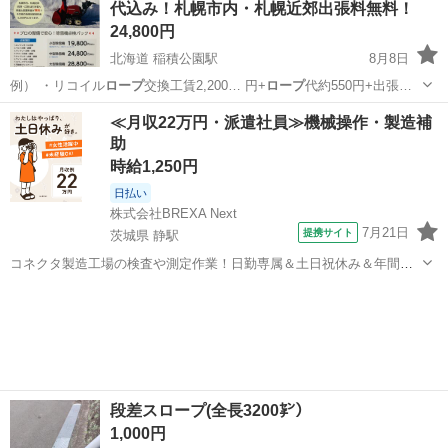
代込み！札幌市内・札幌近郊出張料無料！
24,800円
北海道 稲積公園駅
8月8日
例） ・リコイル
ロープ
交換工賃2,200… 円+
ロープ
代約550円+出張…
北海道
札幌市
稲積公園駅
ホンダ
馬力
≪月収22万円・派遣社員≫機械操作・製造補
助
時給1,250円
日払い
株式会社BREXA Next
7月21日
提携サイト
茨城県 静駅
コネクタ製造工場の検査や測定作業！日勤専属＆土日祝休み＆年間休
日128日★クリーンルーム内作業★マイカー通勤OK＆無料駐車場あり
茨城
常陸大宮市
静駅
その他
★就業先食堂利用可！日払い制度あり！《茨城県常陸大宮市》 人気の
工場のお仕事 ◇コネクタ製造工...
段差スロープ(全長3200㌢）
1,000円