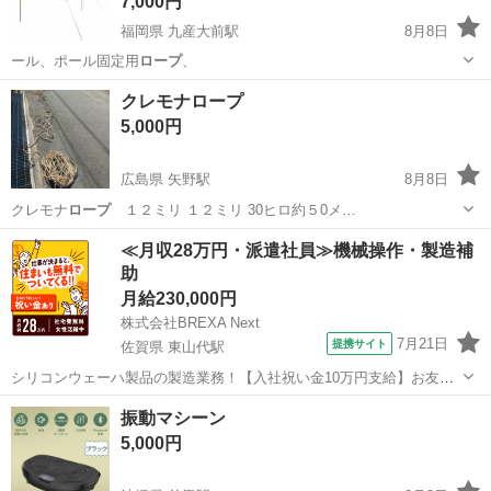
7,000円
福岡県 九産大前駅
8月8日
ール、ポール固定用
ロープ
、
福岡
福岡市
九産大前駅
その他
LOGOS
クレモナロープ
5,000円
広島県 矢野駅
8月8日
クレモナ
ロープ
１２ミリ １２ミリ 30ヒロ約５0メ…
広島
広島市
矢野駅
マリンスポーツ
≪月収28万円・派遣社員≫機械操作・製造補
助
月給230,000円
株式会社BREXA Next
7月21日
提携サイト
佐賀県 東山代駅
シリコンウェーハ製品の製造業務！【入社祝い金10万円支給】お友達
やカップルとの応募OK◎年間休日129日＆休出なしでプライベート充
佐賀
伊万里市
東山代駅
その他
振動マシーン
実♪業務はクリーンルームで快適作業◎自社正社員登用制度あり★1食
5,000円
300円～の格安食堂あり！《佐...