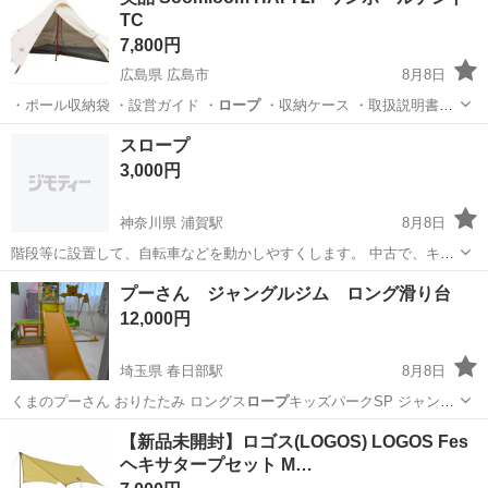
TC
7,800円
広島県 広島市
8月8日
・ポール収納袋 ・設営ガイド ・
ロープ
・収納ケース ・取扱説明書
写…
広島
広島市
その他
スロープ
3,000円
神奈川県 浦賀駅
8月8日
階段等に設置して、自転車などを動かしやすくします。 中古で、キ
ズ、傷みあります。 取りに来ていただける方お願いします。
神奈川
横須賀市
浦賀駅
その他
スロープ
プーさん ジャングルジム ロング滑り台
12,000円
埼玉県 春日部駅
8月8日
くまのプーさん おりたたみ ロングス
ロープ
キッズパークSP ジャング
ルジム 室内…
埼玉
春日部市
春日部駅
おもちゃ
ジャングルジム
【新品未開封】ロゴス(LOGOS) LOGOS Fes
ヘキサタープセット M…