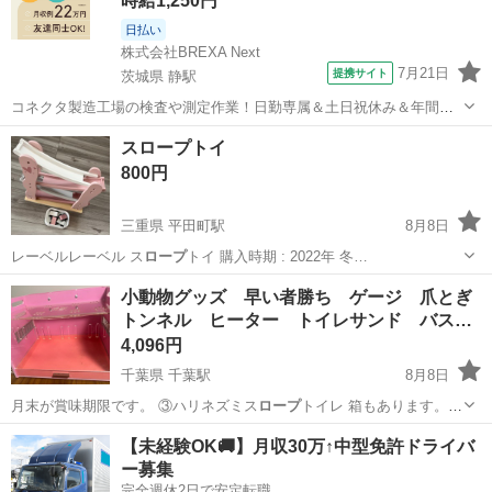
時給1,250円
日払い
株式会社BREXA Next
7月21日
提携サイト
茨城県 静駅
コネクタ製造工場の検査や測定作業！日勤専属＆土日祝休み＆年間休
日128日★クリーンルーム内作業★マイカー通勤OK＆無料駐車場あり
茨城
常陸大宮市
静駅
その他
スロープトイ
★就業先食堂利用可！日払い制度あり！《茨城県常陸大宮市》 人気の
800円
工場のお仕事 ◇コネクタ製造工...
三重県 平田町駅
8月8日
レーベルレーベル ス
ロープ
トイ 購入時期 : 2022年 冬…
三重
鈴鹿市
平田町駅
おもちゃ
スロープ
小動物グッズ 早い者勝ち ゲージ 爪とぎ
トンネル ヒーター トイレサンド バス…
4,096円
千葉県 千葉駅
8月8日
月末が賞味期限です。 ③ハリネズミス
ロープ
トイレ 箱もあります。
④爪研ぎトン…
千葉
千葉市
千葉駅
その他
サンド
【未経験OK🚚】月収30万↑中型免許ドライバ
ー募集
完全週休2日で安定転職