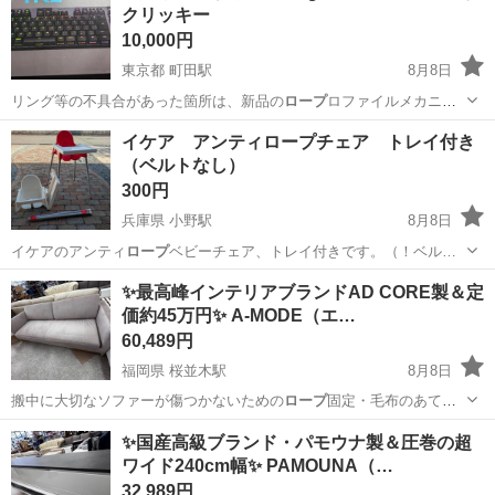
クリッキー
10,000円
東京都 町田駅
8月8日
リング等の不具合があった箇所は、新品の
ロープ
ロファイルメカニカ
ルスイッチ（ホワイト…
東京
町田市
町田駅
PCパーツ
イケア アンティロープチェア トレイ付き
（ベルトなし）
300円
兵庫県 小野駅
8月8日
イケアのアンティ
ロープ
ベビーチェア、トレイ付きです。（！ベル…
兵庫
小野市
小野駅
ベビー用品
✨最高峰インテリアブランドAD CORE製＆定
価約45万円✨ A-MODE（エ…
60,489円
福岡県 桜並木駅
8月8日
搬中に大切なソファーが傷つかないための
ロープ
固定・毛布のあてが
いなどは当店専門スタ…
福岡
大野城市
桜並木駅
ソファ
✨国産高級ブランド・パモウナ製＆圧巻の超
ワイド240cm幅✨ PAMOUNA（…
32,989円