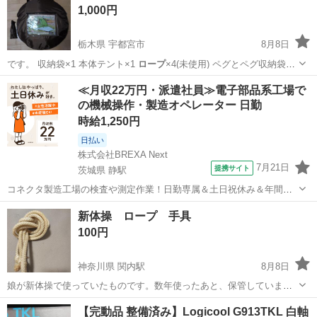
1,000円
栃木県 宇都宮市
8月8日
です。 収納袋×1 本体テント×1
ロープ
×4(未使用) ペグとペグ収納袋付
き(…
栃木
宇都宮市
その他
≪月収22万円・派遣社員≫電子部品系工場で
の機械操作・製造オペレーター 日勤
時給1,250円
日払い
株式会社BREXA Next
7月21日
提携サイト
茨城県 静駅
コネクタ製造工場の検査や測定作業！日勤専属＆土日祝休み＆年間休
日128日★クリーンルーム内作業★マイカー通勤OK＆無料駐車場あり
茨城
常陸大宮市
静駅
その他
新体操 ロープ 手具
★就業先食堂利用可！日払い制度あり！《茨城県常陸大宮市》 人気の
100円
工場のお仕事 ◇コネクタ製造工...
神奈川県 関内駅
8月8日
娘が新体操で使っていたものです。数年使ったあと、保管していまし
た。保管期間が長かったので、一度洗濯をおすすめします。現状渡し
神奈川
横浜市
関内駅
その他
【完動品 整備済み】Logicool G913TKL 白軸
ご理解ください！