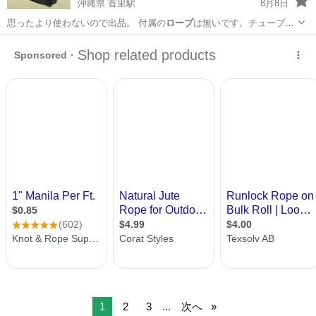
沖縄県 首里駅
8月8日
思ったより使わないので出品。 付属の
ロープ
は無いです。チューブや
何かで代用可能。…
沖縄
うるま市
首里駅
フィットネス、トレーニング
1
2
3
...
次へ