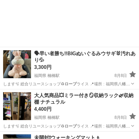
🗣️早い者勝ち‼️BIGぬいぐるみウサギ🐰汚れあ
り💦
3,300円
福岡県 楠橋駅
8月8日
します🫧 総合リユースショップ♻️
ロープ
ライス 📍場所 : 福岡県八幡西
区木屋…
福岡
北九州市
楠橋駅
おもちゃ
ウサギ
大人気商品💥ミラー付き🪞収納ラック🌿‬収納
棚 ナチュラル
4,400円
福岡県 楠橋駅
8月8日
します🫧 総合リユースショップ♻️
ロープ
ライス 📍場所 : 福岡県八幡西
区木屋…
福岡
北九州市
楠橋駅
収納家具
商品
未開封❗️ウォーキングマット🚶