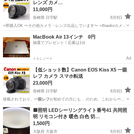
レンズ カメ…
11,000円
長崎県 日宇駅
8月8日
⭐️即購入OK 〜その他カメラ・レンズ出品しています〜 ⭐️#naokoカメラ
■ Canon EF-S 55-250mm F4-5.6 IS II 軽量・コンパクトながら250mm
長崎
佐世保市
日宇駅
カメラ
MacBook Air 13インチ 0円
までカバーする、使いやすい...
抽選でプレゼント！応募は1分
Ad
くらしノート
【低ショット数】Canon EOS Kiss X5 一眼
レフ カメラ スマホ転送
23,000円
長崎県 日宇駅
8月8日
搭載されており、
一眼レフ
が初めての方にも… のため、これから
一眼
レフ
撮影を始めたい方… / X5 /
一眼レフ
/ カメラ …
長崎
佐世保市
日宇駅
カメラ
EOS Kiss X5
🟨照明 LEDシーリングライト番号41 共同照
明 リモコン付き 暖色 白色 切…
1,500円
大阪府 大阪市
8月8日