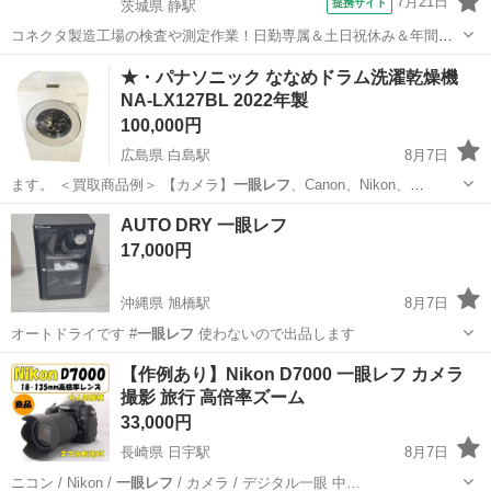
7月21日
提携サイト
茨城県 静駅
コネクタ製造工場の検査や測定作業！日勤専属＆土日祝休み＆年間休
日128日★クリーンルーム内作業★マイカー通勤OK＆無料駐車場あり
茨城
常陸大宮市
静駅
その他
★・パナソニック ななめドラム洗濯乾燥機
★就業先食堂利用可！日払い制度あり！《茨城県常陸大宮市》 人気の
NA-LX127BL 2022年製
工場のお仕事 ◇コネクタ製造工...
100,000円
広島県 白島駅
8月7日
ます。 ＜買取商品例＞ 【カメラ】
一眼レフ
、Canon、Nikon、
Olymp…
広島
広島市
白島駅
生活家電
AUTO DRY 一眼レフ
17,000円
沖縄県 旭橋駅
8月7日
オートドライです #
一眼レフ
使わないので出品します
沖縄
那覇市
旭橋駅
カメラ
【作例あり】Nikon D7000 一眼レフ カメラ
撮影 旅行 高倍率ズーム
33,000円
長崎県 日宇駅
8月7日
ニコン / Nikon /
一眼レフ
/ カメラ / デジタル一眼 中…