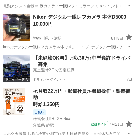
電動アシスト自転車 📷カメラ・
一眼レフ
・ミラーレス ☀️ウインドエア
コン…
大阪
大阪市
家電
シーリングライト
Nikon デジタル一眼レフカメラ 本体D5000
10,000円
神奈川県 下溝駅
8月8日
konのデジタル
一眼レフ
カメラ本体です。… イプ: デジタル
一眼レフ
詳細チェック…
神奈川
相模原市
下溝駅
カメラ
Nikon
【未経験OK🚚】月収30万↑中型免許ドライバ
ー募集
完全週休2日で安定転職
Ad
ドライバーダイレクト
≪月収22万円・派遣社員≫機械操作・製造補
助
時給1,250円
日払い
株式会社BREXA Next
7月21日
提携サイト
茨城県 静駅
コネクタ製造工場の検査や測定作業！日勤専属＆土日祝休み＆年間休