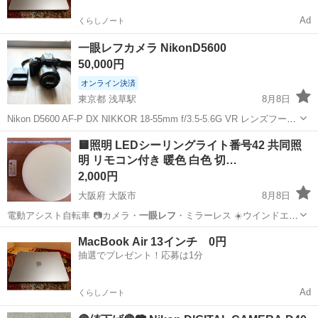
Ad
くらしノート
一眼レフカメラ NikonD5600
50,000円
オンライン決済
東京都 浅草駅
8月8日
Nikon D5600 AF-P DX NIKKOR 18-55mm f/3.5-5.6G VR レンズフード
レンズキャップ 付属充電器 2021年に新品で購入しましたが、使用し
東京
台東区
浅草駅
カメラ
🟨照明 LEDシーリングライト番号42 共同照
たのは合計10回ほどです。 目立つ傷や汚れ...
明 リモコン付き 暖色 白色 切…
2,000円
大阪府 大阪市
8月8日
電動アシスト自転車 📷カメラ・
一眼レフ
・ミラーレス ☀️ウインドエア
コン…
大阪
大阪市
家具
シーリングライト
MacBook Air 13インチ 0円
抽選でプレゼント！応募は1分
Ad
くらしノート