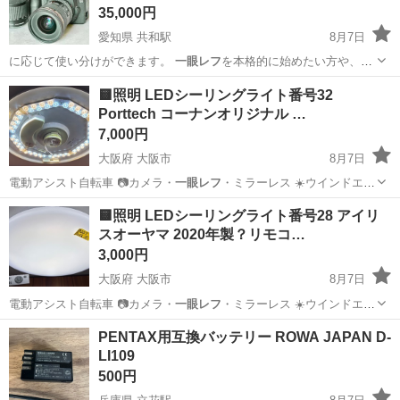
35,000円
愛知県 共和駅
8月7日
に応じて使い分けができます。
一眼レフ
を本格的に始めたい方や、EF
マウント…
愛知
大府市
共和駅
家電
🟨照明 LEDシーリングライト番号32
Porttech コーナンオリジナル …
7,000円
大阪府 大阪市
8月7日
電動アシスト自転車 📷カメラ・
一眼レフ
・ミラーレス ☀️ウインドエア
コン…
大阪
大阪市
照明器具
個人
🟨照明 LEDシーリングライト番号28 アイリ
スオーヤマ 2020年製？リモコ…
3,000円
大阪府 大阪市
8月7日
電動アシスト自転車 📷カメラ・
一眼レフ
・ミラーレス ☀️ウインドエア
コン…
大阪
大阪市
照明器具
シーリングライト
PENTAX用互換バッテリー ROWA JAPAN D-
LI109
500円