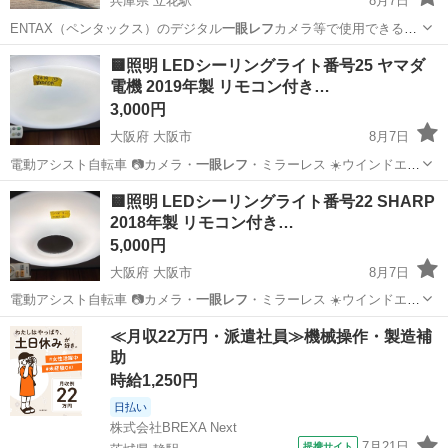
兵庫県 立花駅
8月7日
ENTAX（ペンタックス）のデジタル
一眼レフ
カメラ等で使用できる、
ROWA JA…
兵庫
尼崎市
立花駅
カメラ
JAPAN
🟨照明 LEDシーリングライト番号25 ヤマダ
電機 2019年製 リモコン付き…
3,000円
大阪府 大阪市
8月7日
電動アシスト自転車 📷カメラ・
一眼レフ
・ミラーレス ☀️ウインドエア
コン…
大阪
大阪市
家電
シーリングライト
🟨照明 LEDシーリングライト番号22 SHARP
2018年製 リモコン付き…
5,000円
大阪府 大阪市
8月7日
電動アシスト自転車 📷カメラ・
一眼レフ
・ミラーレス ☀️ウインドエア
コン…
大阪
大阪市
家電
TIGER
≪月収22万円・派遣社員≫機械操作・製造補
助
時給1,250円
日払い
株式会社BREXA Next
7月21日
提携サイト