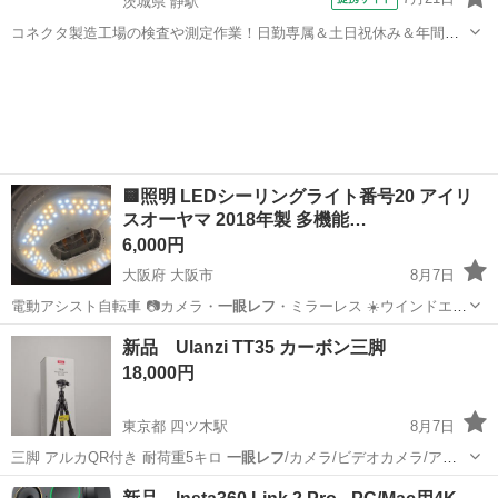
茨城県 静駅
コネクタ製造工場の検査や測定作業！日勤専属＆土日祝休み＆年間休
日128日★クリーンルーム内作業★マイカー通勤OK＆無料駐車場あり
茨城
常陸大宮市
静駅
その他
★就業先食堂利用可！日払い制度あり！《茨城県常陸大宮市》 人気の
工場のお仕事 ◇コネクタ製造工...
🟨照明 LEDシーリングライト番号20 アイリ
スオーヤマ 2018年製 多機能…
6,000円
大阪府 大阪市
8月7日
電動アシスト自転車 📷カメラ・
一眼レフ
・ミラーレス ☀️ウインドエア
コン…
大阪
大阪市
家電
個人
新品 Ulanzi TT35 カーボン三脚
18,000円
東京都 四ツ木駅
8月7日
三脚 アルカQR付き 耐荷重5キロ
一眼レフ
/カメラ/ビデオカメラ/アク
ションカ…
東京
葛飾区
四ツ木駅
カメラ
雲台