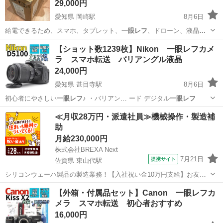
29,000円
愛知県 岡崎駅
8月6日
給電できるため、スマホ、タブレット、
一眼レフ
、ドローン、液晶ラ
イト、ノートパソコ…
愛知
岡崎市
岡崎駅
生活家電
【ショット数1239枚】Nikon 一眼レフカメ
ラ スマホ転送 バリアングル液晶
24,000円
愛知県 甚目寺駅
8月6日
初心者にやさしい
一眼レフ
♪ ・バリアン… ード デジタル
一眼レフ
愛知
あま市
甚目寺駅
カメラ
アングル
≪月収28万円・派遣社員≫機械操作・製造補
助
月給230,000円
株式会社BREXA Next
7月21日
提携サイト
佐賀県 東山代駅
シリコンウェーハ製品の製造業務！【入社祝い金10万円支給】お友達
やカップルとの応募OK◎年間休日129日＆休出なしでプライベート充
佐賀
伊万里市
東山代駅
その他
【外箱・付属品セット】Canon 一眼レフカ
実♪業務はクリーンルームで快適作業◎自社正社員登用制度あり★1食
メラ スマホ転送 初心者おすすめ
300円～の格安食堂あり！《佐...
16,000円