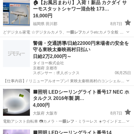
🏠【お風呂まわり】入荷！新品 カクダイ サ
ーモスタットシャワー混合栓 173…
16,000円
福岡県 田川郡
8月7日
どデジタル家電 ☆デジタルカメラ、
一眼レフ
カメラetcカメラ全般 Ｎ
ｉｋｏｎ…
福岡
田川郡
生活家電
ダイソン
警備・交通誘導/日給22000円来場者の安全を
守る東映太秦映画村日払い
日給2万2,000円～
タイヨー株式会社
京都府 京都市
スポンサー：求人ボックス
06月25日
【仕事内容】/ リニューアルオープン! 東映太秦映画村のコンシェルジ
ュ! お仕事内容 リニューアルオープンする東映太秦映画村での 警備ス
アルバイト・パート
🟨照明 LEDシーリングライト番号17 NEC ホ
タッフをお願いします! 目指せ!「おもてなし」のできる警備員! 具体的
タルクス 2016年製 調…
には…? ・出入管理業務...
4,000円
大阪府 大阪市
8月7日
電動アシスト自転車 📷カメラ・
一眼レフ
・ミラーレス ☀️ウインドエア
コン…
大阪
大阪市
家電
SHARP
🟨照明 LEDシーリングライト番号14