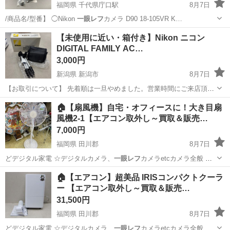
福岡県 千代県庁口駅
8月7日
/商品名/型番】 ◯Nikon
一眼レフ
カメラ D90 18-105VR K…
福岡
福岡市
千代県庁口駅
カメラ
一眼レフカメラ
【未使用に近い・箱付き】Nikon ニコン
DIGITAL FAMILY AC…
3,000円
新潟県 新潟市
8月7日
【お取引について】 先着順は一旦やめました。営業時間にご来店頂
き、引取者が決まっていなければ、その場で購入も可能です。 ご不明
新潟
新潟市
カメラ
🏠【扇風機】自宅・オフィースに！大き目扇
な点がありましたら連絡ください。 【お渡し場所】 ニイガタベース
風機2-1【エアコン取外し～買取＆販売…
新潟市中央区西馬越7-18 （...
7,000円
福岡県 田川郡
8月7日
どデジタル家電 ☆デジタルカメラ、
一眼レフ
カメラetcカメラ全般 Ｎ
ｉｋｏｎ…
福岡
田川郡
季節、空調家電
買取
🏠【エアコン】超美品 IRISコンパクトクーラ
ー 【エアコン取外し～買取＆販売…
31,500円
福岡県 田川郡
8月7日
どデジタル家電 ☆デジタルカメラ、
一眼レフ
カメラetcカメラ全般 Ｎ