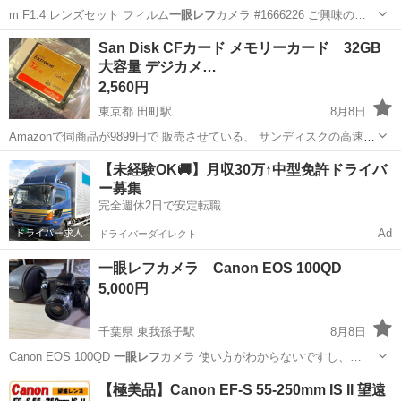
m F1.4 レンズセット フィルム
一眼レフ
カメラ #1666226 ご興味の…
石川
金沢市
その他
San Disk CFカード メモリーカード 32GB
大容量 デジカメ…
2,560円
東京都 田町駅
8月8日
Amazonで同商品が9899円で 販売させている、 サンディスクの高速、
大容量 コンパクト フラッシュ メモリーカードです。 PCにて認識、
東京
港区
田町駅
メモリーカード
San
【未経験OK🚚】月収30万↑中型免許ドライバ
FAT32で フォーマット済みです。 古いデジカメや一眼等、中々高値の
ー募集
為 いかが...
完全週休2日で安定転職
Ad
ドライバーダイレクト
一眼レフカメラ Canon EOS 100QD
5,000円
千葉県 東我孫子駅
8月8日
Canon EOS 100QD
一眼レフ
カメラ 使い方がわからないですし、…
千葉
我孫子市
東我孫子駅
カメラ
一眼レフカメラ
【極美品】Canon EF-S 55-250mm IS II 望遠