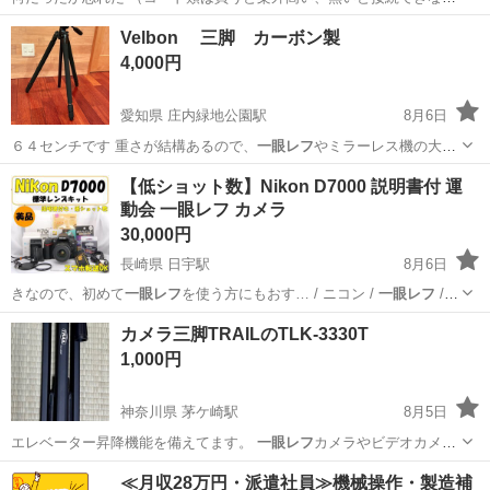
=作業できないという・・・）
大阪
大阪市
鶴見緑地駅
その他
Velbon 三脚 カーボン製
4,000円
愛知県 庄内緑地公園駅
8月6日
６４センチです 重さが結構あるので、
一眼レフ
やミラーレス機の大き
い物にも対応でき…
愛知
名古屋市
庄内緑地公園駅
カメラ
三脚
【低ショット数】Nikon D7000 説明書付 運
動会 一眼レフ カメラ
30,000円
長崎県 日宇駅
8月6日
きなので、初めて
一眼レフ
を使う方にもおす… / ニコン /
一眼レフ
/
カメラ /…
長崎
佐世保市
日宇駅
カメラ
Nikon
カメラ三脚TRAILのTLK-3330T
1,000円
神奈川県 茅ケ崎駅
8月5日
エレベーター昇降機能を備えてます。
一眼レフ
カメラやビデオカメラ
等の固定に利用で…
神奈川
茅ヶ崎市
茅ケ崎駅
カメラ
≪月収28万円・派遣社員≫機械操作・製造補