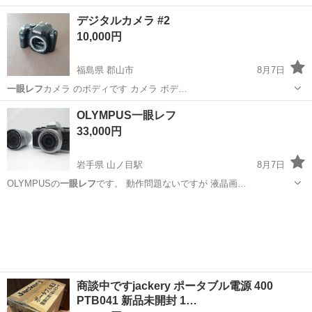
長崎
佐世保市
日宇駅
カメラ
倍率
デジタルカメラ #2
10,000円
福島県 郡山市
8月7日
一眼レフ
カメラ のボディです カメラ ボデ…
福島
郡山市
カメラ
PENTAX
OLYMPUS一眼レフ
33,000円
岩手県 山ノ目駅
8月7日
OLYMPUSの
一眼レフ
です。 動作問題ないですが 液晶画…
岩手
一関市
山ノ目駅
カメラ
商談中ですjackery ポータブル電源 400
PTB041 新品未開封 1…