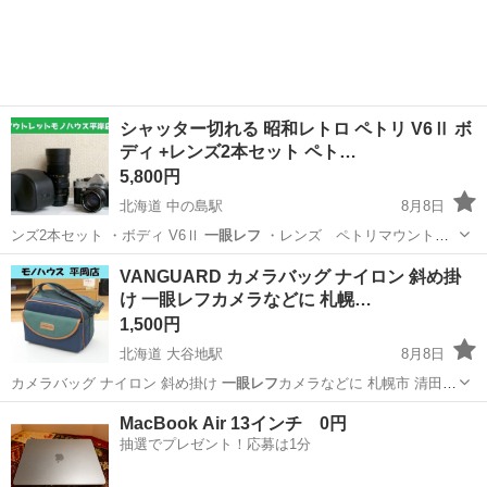
シャッター切れる 昭和レトロ ペトリ V6Ⅱ ボ
ディ +レンズ2本セット ペト…
5,800円
北海道 中の島駅
8月8日
ンズ2本セット ・ボディ V6Ⅱ
一眼レフ
・レンズ ペトリマウント
pe…
北海道
札幌市
中の島駅
カメラ
VANGUARD カメラバッグ ナイロン 斜め掛
け 一眼レフカメラなどに 札幌…
1,500円
北海道 大谷地駅
8月8日
カメラバッグ ナイロン 斜め掛け
一眼レフ
カメラなどに 札幌市 清田区
平岡 …
北海道
札幌市
大谷地駅
カメラ
一眼レフカメラ
MacBook Air 13インチ 0円
抽選でプレゼント！応募は1分