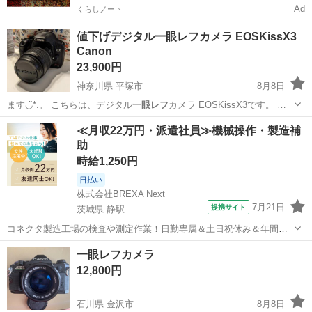
Ad
くらしノート
値下げデジタル一眼レフカメラ EOSKissX3
Canon
23,900円
神奈川県 平塚市
8月8日
ます◡̈*.。 こちらは、デジタル
一眼レフ
カメラ EOSKissX3です。 …
神奈川
平塚市
カメラ
デジタル一眼レフカメラ
≪月収22万円・派遣社員≫機械操作・製造補
助
時給1,250円
日払い
株式会社BREXA Next
7月21日
提携サイト
茨城県 静駅
コネクタ製造工場の検査や測定作業！日勤専属＆土日祝休み＆年間休
日128日★クリーンルーム内作業★マイカー通勤OK＆無料駐車場あり
茨城
常陸大宮市
静駅
その他
一眼レフカメラ
★就業先食堂利用可！日払い制度あり！《茨城県常陸大宮市》 人気の
12,800円
工場のお仕事 ◇コネクタ製造工...
石川県 金沢市
8月8日