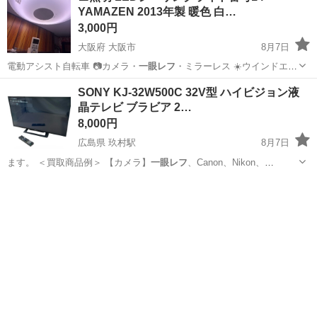
YAMAZEN 2013年製 暖色 白…
3,000円
大阪府 大阪市
8月7日
電動アシスト自転車 📷カメラ・
一眼レフ
・ミラーレス ☀️ウインドエア
コン…
大阪
大阪市
家電
シーリングライト
SONY KJ-32W500C 32V型 ハイビジョン液
晶テレビ ブラビア 2…
8,000円
広島県 玖村駅
8月7日
ます。 ＜買取商品例＞ 【カメラ】
一眼レフ
、Canon、Nikon、
Olymp…
広島
広島市
玖村駅
テレビ