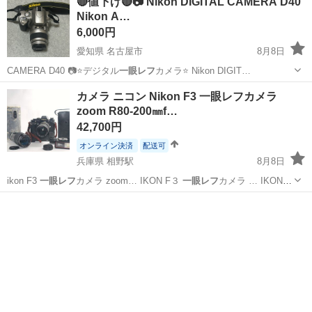
🔴値下げ🔴📷 Nikon DIGITAL CAMERA D40
Nikon A…
6,000円
愛知県 名古屋市
8月8日
CAMERA D40 📷⭐️デジタル
一眼レフ
カメラ⭐️ Nikon DIGIT…
愛知
名古屋市
カメラ
Nikon
カメラ ニコン Nikon F3 一眼レフカメラ
zoom R80-200㎜f…
42,700円
オンライン決済
配送可
兵庫県 相野駅
8月8日
ikon F3
一眼レフ
カメラ zoom… IKON F３
一眼レフ
カメラ … IKON F
３
一眼レフ
カメラとは、、、… 35mmフィルム
一眼レフ
です。 当…
兵庫
三田市
相野駅
カメラ
IKON F３
一眼レフ
カメラ 本体 …