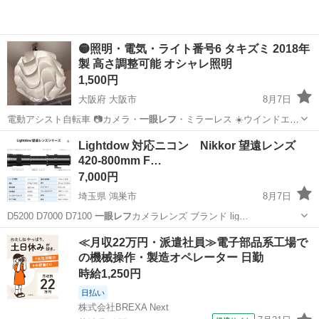
🟡照明・電気・ライト番号6 タキズミ 2018年
製 高さ調整可能 オシャレ照明
1,500円
大阪府 大阪市
8月7日
電動アシスト自転車 📷カメラ・
一眼レフ
・ミラーレス ☀️ウインドエア
コン…
大阪
大阪市
照明器具
タキズミ
Lightdow 対応ニコン Nikkor 望遠レンズ
420-800mm F…
7,000円
埼玉県 鴻巣市
8月7日
D5200 D7000 D7100
一眼レフ
カメラレンズ ブランド lig…
埼玉
鴻巣市
その他
望遠レンズ
≪月収22万円・派遣社員≫電子部品系工場で
の機械操作・製造オペレーター 日勤
時給1,250円
日払い
株式会社BREXA Next