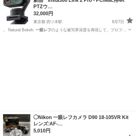
新品 Insta360 Link 2 Pro - PC/Mac用4K
PTZウ…
32,000円
東京都 四ツ木駅
8月7日
。 Natural Bokeh:
一眼レフ
のような被写界深度を再現して、プロフ…
東京
葛飾区
四ツ木駅
周辺機器
ジェスチャー
◯Nikon 一眼レフカメラ D90 18-105VR Kit
レンズ:AF-…
5,010円