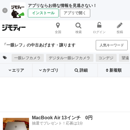
アプリならお得な情報を見逃さない！
インストール
アプリで開く
全国
検索
ログイン
投稿
「一眼レフ」の中古あげます・譲ります
人気キーワード
一眼レフカメラ
デジタル一眼レフカメラ
コンデジ
望遠
エリア
カテゴリ
詳細
新着順
MacBook Air 13インチ 0円
抽選でプレゼント！応募は1分