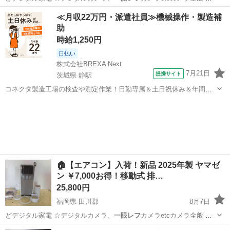
ｉｋｏｎ…
福岡
田川郡
季節、空調家電
買取
≪月収22万円・派遣社員≫機械操作・製造補
助
時給1,250円
日払い
株式会社BREXA Next
7月21日
提携サイト
茨城県 静駅
コネクタ製造工場の検査や測定作業！日勤専属＆土日祝休み＆年間休
日128日★クリーンルーム内作業★マイカー通勤OK＆無料駐車場あり
茨城
常陸大宮市
静駅
その他
★就業先食堂利用可！日払い制度あり！《茨城県常陸大宮市》 人気の
工場のお仕事 ◇コネクタ製造工...
🏠【エアコン】入荷！新品 2025年製 ヤマゼ
ン ￥7,000お得！移動式 排…
25,800円
福岡県 田川郡
8月7日
どデジタル家電 ☆デジタルカメラ、
一眼レフ
カメラetcカメラ全般 Ｎ
ｉｋｏｎ…
福岡
田川郡
季節、空調家電
買取