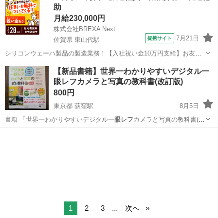
助
月給230,000円
株式会社BREXA Next
7月21日
提携サイト
佐賀県 東山代駅
シリコンウェーハ製品の製造業務！【入社祝い金10万円支給】お友達
やカップルとの応募OK◎年間休日129日＆休出なしでプライベート充
佐賀
伊万里市
東山代駅
その他
【新品書籍】世界一わかりやすいデジタル一
実♪業務はクリーンルームで快適作業◎自社正社員登用制度あり★1食
眼レフカメラと写真の教科書(改訂版)
300円～の格安食堂あり！《佐...
800円
東京都 荻窪駅
8月5日
書籍 「世界一わかりやすいデジタル
一眼レフ
カメラと写真の教科書(改
訂版)」です…
東京
杉並区
荻窪駅
就職、資格
デジタル一眼レフカメラ
1
2
3
...
次へ