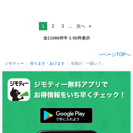
1
2
3
...
次へ
全11086件中 1-50件表示
ページTOPへ
ジモティー
売ります・あげます
全国の「一眼レフ」