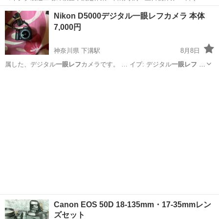
日128日★クリーンルーム内作業★マイカー通勤OK＆無料駐車場あり
茨城
常陸大宮市
静駅
その他
Nikon D5000デジタル一眼レフカメラ 本体
★就業先食堂利用可！日払い制度あり！《茨城県常陸大宮市》 人気の
7,000円
工場のお仕事 ◇コネクタ製造工...
神奈川県 下溝駅
8月8日
属した、デジタル
一眼レフ
カメラです。 … イプ: デジタル
一眼レフ
テ
ストバッテリ…
神奈川
相模原市
下溝駅
カメラ
D5000
Canon EOS 50D 18-135mm・17-35mmレン
ズセット