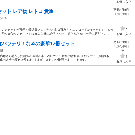
お気に入り
更新8月9日
枚セット レア物 レトロ 貴重
作成8月9日
その他
4
ジャケットが可愛く最近買いました(笑)山口百恵さんのレコード2枚セットで、如何
湖の決心のジャケットは有名な篠山紀信さんが、撮られた物で一瞬上戸彩？と...
お気に入り
更新8月9日
バッチリ！な本の豪華12冊セット
作成8月9日
他
千趣会で購入した料理の基礎の本 12冊セット 食卓の教科書 便利シート（画像4枚
1
化の多少の変色は見られ ますが、きれいな状態です。 これから...
お気に入り