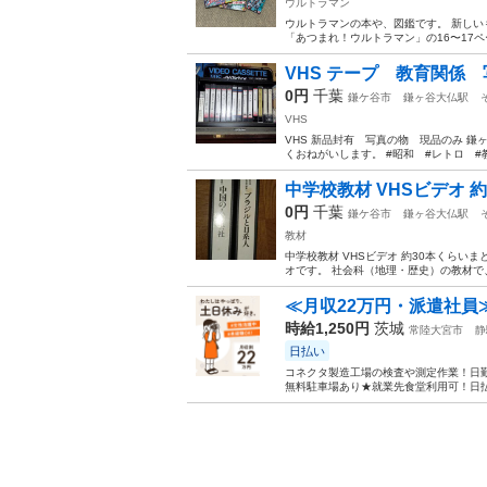
ウルトラマン
ウルトラマンの本や、図鑑です。 新しい
「あつまれ！ウルトラマン」の16〜17ペ
VHS テープ 教育関係
0円
千葉
鎌ケ谷市
鎌ヶ谷大仏駅
VHS
VHS 新品封有 写真の物 現品のみ 
くおねがいします。 #昭和 #レトロ #
中学校教材 VHSビデオ 
0円
千葉
鎌ケ谷市
鎌ヶ谷大仏駅
教材
中学校教材 VHSビデオ 約30本くらい
オです。 社会科（地理・歴史）の教材で
≪月収22万円・派遣社員
時給1,250円
茨城
常陸大宮市
静
日払い
コネクタ製造工場の検査や測定作業！日勤
無料駐車場あり★就業先食堂利用可！日払