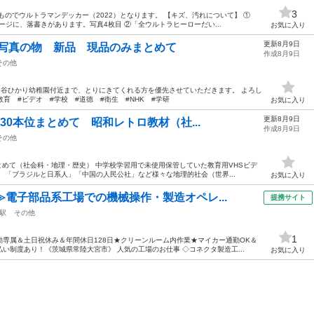
3
ものでウルトラマンデッカー（2022）となります。 【キズ、汚れについて】 ①
ージに、落書きがあります。写真4枚目 ②「全ウルトラヒーローだい...
お気に入り
更新8月9日
 写真の物 新品 現品のみまとめて
作成8月9日
その他
鎌ヶ谷ひかり幼稚園付近まで、とりにきてくれる方を優先させていただきます。 よろし
教育 #ビデオ #学校 #道徳 #衛生 #NHK #学研
お気に入り
更新8月9日
約30本位まとめて 昭和レトロ教材（社...
作成8月9日
その他
まとめて（社会科・地理・歴史） 中学校学習用で未使用保管していた教育用VHSビデ
、「ブラジルと日系人」「中国の人民公社」など様々な地理的社会（世界...
お気に入り
≫電子部品系工場での機械操作・製造オペレ...
提携サイト
駅
その他
1
専属＆土日祝休み＆年間休日128日★クリーンルーム内作業★マイカー通勤OK＆
い制度あり！《茨城県常陸大宮市》 人気の工場のお仕事 ◇コネクタ製造工...
お気に入り