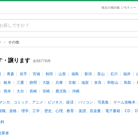
地元の掲示板 ジモティー
D
その他
ます・譲ります
全68776件
道
青森
岩手
宮城
秋田
山形
福島
新潟
富山
石川
福井
岐阜
三重
静岡
大阪
兵庫
京都
滋賀
奈良
和歌山
鳥取
熊本
大分
長崎
宮崎
鹿児島
沖縄
マンガ、コミック、アニメ
ビジネス、経済
パソコン
写真集
ゲーム攻略本
就職、資格
理学、工学
歴史、心理、教育
楽譜、音楽書
電子書籍
CD
D
無料
売業者