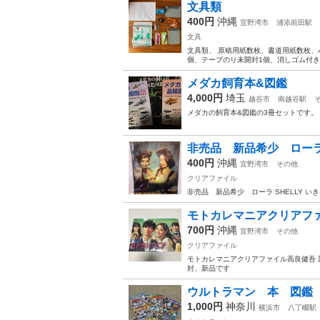
文具類
400円
沖縄
宜野湾市
浦添前田駅
文具
文具類、 原稿用紙数枚、書道用紙数枚、
個、テープのり未開封1個、消しゴム付
メダカ飼育本&図鑑
4,000円
埼玉
越谷市
南越谷駅
メダカの飼育本&図鑑の3冊セットです。
非売品 新品希少 ローラ S
400円
沖縄
宜野湾市
その他
クリアファイル
非売品 新品希少 ローラ SHELLY 
モトカレマニアクリアフ
700円
沖縄
宜野湾市
その他
クリアファイル
モトカレマニアクリアファイル高良健吾 新
封、新品です
ウルトラマン 本 図鑑
1,000円
神奈川
横浜市
八丁畷駅