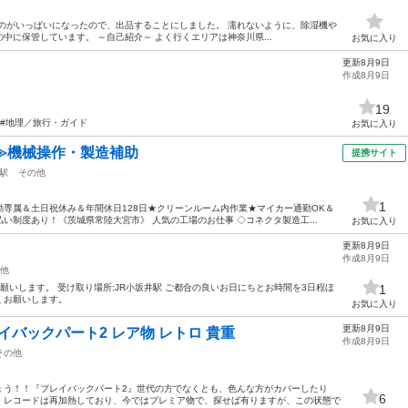
のがいっぱいになったので、出品することにしました。 濡れないように、除湿機や
中に保管しています。 ～自己紹介～ よく行くエリアは神奈川県...
お気に入り
更新8月9日
作成8月9日
19
#本 #地理／旅行・ガイド
お気に入り
≫機械操作・製造補助
提携サイト
駅
その他
1
専属＆土日祝休み＆年間休日128日★クリーンルーム内作業★マイカー通勤OK＆
い制度あり！《茨城県常陸大宮市》 人気の工場のお仕事 ◇コネクタ製造工...
お気に入り
更新8月9日
作成8月9日
他
願いします。 受け取り場所:JR小坂井駅 ご都合の良いお日にちとお時間を3日程ほ
1
くお願いします。
お気に入り
更新8月9日
レイバックパート2 レア物 レトロ 貴重
作成8月9日
その他
ょう！！『プレイバックパート2』世代の方でなくとも、色んな方がカバーしたり
6
！レコードは再加熱しており、今ではプレミア物で、探せば有りますが、この状態で