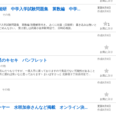
お気に入り
更新8月9日
能研 中学入学試験問題集 算数編 中学...
作成8月9日
その他
1
中学入学試験問題集 算数編 別冊解答付き。 みくに出版（日能研） 書き込みは無いと
ごめんなさい。 受け渡しは武蔵小金井駅周辺で。 日時応相談。
お気に入り
作成8月9日
お気に入り
作成8月9日
星のキセキ パンフレット
その他
に読んだつもりですが、一度人手に渡っておりますので美品でない可能性があること
に渡れば良いなと思っております✨ まいばすけっと 北新宿２丁目店付近で...
お気に入り
作成8月9日
その他
お気に入り
更新8月9日
ヤー 水咲加奈さんなど掲載 オンライン決...
作成8月9日