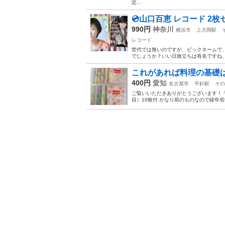
定...
💿️山口百恵 レコード 2
990円
神奈川
横浜市
上大岡駅
レコード
世代では無いのですが、ビックネームで、
でしょうか？いい日旅立ちは有名ですね、
これがあれば料理の基礎は
400円
愛知
名古屋市
平針駅
その
ご覧いいただきありがとうございます！ 
目）10枚付 かなり前のものなので経年劣