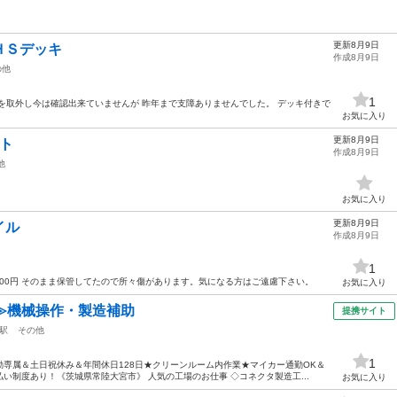
更新8月9日
ＨＳデッキ
作成8月9日
の他
1
を取外し今は確認出来ていませんが 昨年まで支障ありませんでした。 デッキ付きで
お気に入り
更新8月9日
ト
作成8月9日
他
お気に入り
更新8月9日
イル
作成8月9日
1
300円 そのまま保管してたので所々傷があります。気になる方はご遠慮下さい。
お気に入り
≫機械操作・製造補助
提携サイト
駅
その他
1
専属＆土日祝休み＆年間休日128日★クリーンルーム内作業★マイカー通勤OK＆
い制度あり！《茨城県常陸大宮市》 人気の工場のお仕事 ◇コネクタ製造工...
お気に入り