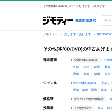
その他(本/CD/DVD)の中古あげます・譲ります
都道府県選択
ジモティー
売ります・あげます
本/CD/DV
その他(本/CD/DVD)の中古あげ
都道府県
：
全国の本/CD/DVD
北海
茨城
栃木
群馬
愛知
愛媛
高知
福岡
佐賀
ジャンル
：
全ての本/CD/DVD
文芸
医学、薬学、看護
絵本
価格帯
：
全てのその他の価格帯
投稿者
：
その他の全て
個人
販