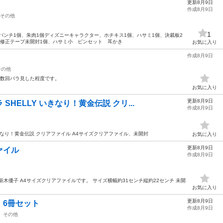
更新8月9日
作成8月9日
その他
1
パンチ1個、朱肉1個ディズニーキャラクター、ホチキス1個、ハサミ1個、決裁板2
き修正テープ未開封1個、ハサミ小 ピンセット 耳かき
お気に入り
作成8月9日
その他
 数回パラ見した程度です。
お気に入り
更新8月9日
HELLY いきなり！黄金伝説 クリ...
作成8月9日
いきなり！黄金伝説 クリアファイル A4サイズクリアファイル、未開封
お気に入り
更新8月9日
ァイル
作成8月9日
木優子 A4サイズクリアファイルです。 サイズ横幅約31センチ縦約22センチ 未開
お気に入り
更新8月9日
 6冊セット
作成8月9日
その他