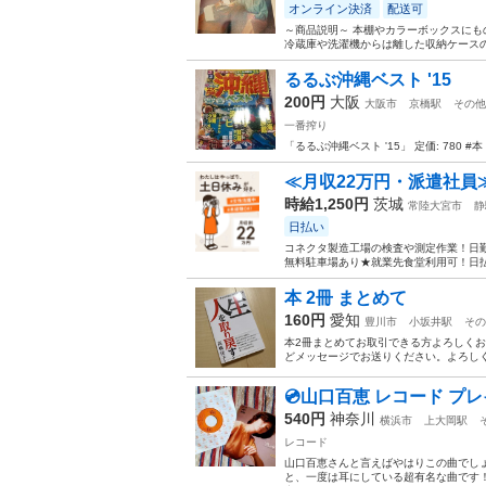
オンライン決済
配送可
～商品説明～ 本棚やカラーボックスにも
冷蔵庫や洗濯機からは離した収納ケースの
るるぶ沖縄ベスト '15
200円
大阪
大阪市
京橋駅
その他
一番搾り
「るるぶ沖縄ベスト '15」 定価: 780 
≪月収22万円・派遣社員
時給1,250円
茨城
常陸大宮市
静
日払い
コネクタ製造工場の検査や測定作業！日勤
無料駐車場あり★就業先食堂利用可！日払
本 2冊 まとめて
160円
愛知
豊川市
小坂井駅
その
本2冊まとめてお取引できる方よろしくお
どメッセージでお送りください。よろし
💿️山口百恵 レコード プ
540円
神奈川
横浜市
上大岡駅
レコード
山口百恵さんと言えばやはりこの曲でし
と、一度は耳にしている超有名な曲です