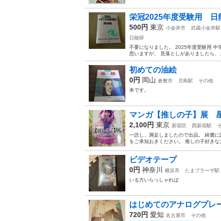
栄冠2025年度受験用 日
500円
東京
小金井市
武蔵小金井駅
日能研
不要になりました。 2025年度受験用 
思いますが、 見落としがありましたら、
初めての油絵
0円
岡山
倉敷市
児島駅
その他
本です。
マンガ【推しの子】展 
2,100円
東京
新宿区
西新宿駅
一読し、満足しましたので出品。 綺麗
をご承知おきください。 推しの子好きな方
ビデオテープ
0円
神奈川
横浜市
たまプラーザ駅
いる方いらっしゃれば
はじめてのアナログプレー
720円
愛知
名古屋市
その他