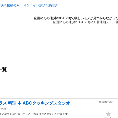
ン決済投稿のみ
オンライン決済投稿以外
全国のその他(本/CD/DVD)で欲しいモノが見つからなかっ
全国のその他(本/CD/DVD)の新着通知メール
一覧
作成8月9日
ス 料理 本 ABCクッキングスタジオ
その他
とまとめてお取引きして下さる方を優先させていただきます。