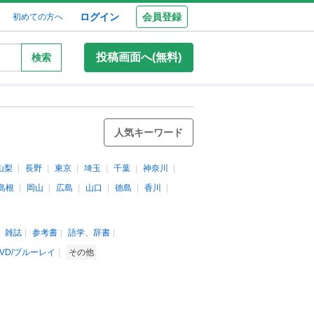
ログイン
会員登録
初めての方へ
投稿画面へ(無料)
検索
人気キーワード
山梨
長野
東京
埼玉
千葉
神奈川
島根
岡山
広島
山口
徳島
香川
雑誌
参考書
語学、辞書
VD/ブルーレイ
その他