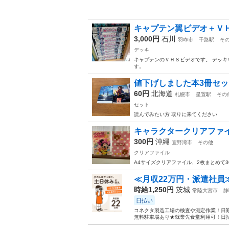
キャプテン翼ビデオ＋Ｖ
3,000円
石川
羽咋市
千路駅
そ
デッキ
キャプテンのＶＨＳビデオです。 デッキ
す。
値下げしました本3冊セッ
60円
北海道
札幌市
星置駅
その
セット
読んでみたい方 取りに来てください
キャラクタークリアファ
300円
沖縄
宜野湾市
その他
クリアファイル
A4サイズクリアファイル、2枚まとめて
≪月収22万円・派遣社員
時給1,250円
茨城
常陸大宮市
静
日払い
コネクタ製造工場の検査や測定作業！日勤
無料駐車場あり★就業先食堂利用可！日払