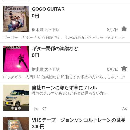
GOGO GUITAR
0円
栃木県 大平下駅
8月7日
ゴーゴー ギター という雑誌です。 お求めの方いらっしゃいますか？
1998年11月 1999年2,7,12月 2000年2,4,9月 2001年1,2月 2006年1月 計
栃木
栃木市
大平下駅
楽譜、音楽書
ギター関係の楽譜など
10冊
0円
栃木県 大平下駅
8月7日
ロックギター入門1-12 他楽譜など10冊ほど お求めの方いらっしゃいま
すか？
栃木
栃木市
大平下駅
楽譜、音楽書
自社ローンに頼らず車にノレル
理想のクルマがあるけど審査に通らない方へ
Ad
（株）ICT
VHSテープ ジョンソンコルトレーンの世界
300円