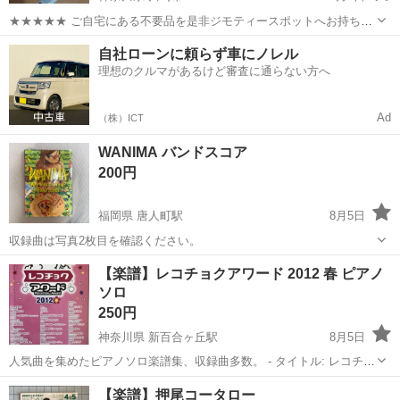
★★★★★ ご自宅にある不要品を是非ジモティースポットへお持ち込
みしませんか？ 家電、趣味・スポーツ・レジャー用品、こども用品、
神奈川
川崎市
楽譜、音楽書
五線譜
自社ローンに頼らず車にノレル
衣料服飾品、生活雑貨、家具、本、CD・DVDなどが無料でまとめて持
理想のクルマがあるけど審査に通らない方へ
ち込めます！ ※詳細はこ...
Ad
（株）ICT
WANIMA バンドスコア
200円
福岡県 唐人町駅
8月5日
収録曲は写真2枚目を確認ください。
福岡
福岡市
唐人町駅
楽譜、音楽書
【楽譜】レコチョクアワード 2012 春 ピアノ
ソロ
250円
神奈川県 新百合ヶ丘駅
8月5日
人気曲を集めたピアノソロ楽譜集、収録曲多数。 - タイトル: レコチョ
クアワード 2012 春 ピアノソロ - 収録曲: Love Story, Sit! Stay! Wait!
神奈川
川崎市
新百合ヶ丘駅
楽譜、音楽書
レコチョク
【楽譜】押尾コータロー
Down!, CRAZY FOR Y...