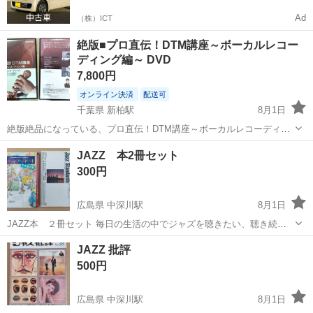
Ad
（株）ICT
絶版■プロ直伝！DTM講座～ボーカルレコー
ディング編～ DVD
7,800円
オンライン決済
配送可
千葉県 新柏駅
8月1日
絶版絶品になっている、プロ直伝！DTM講座～ボーカルレコーディン
グ編 DVD～になります。 ───────────── ある程度の期間お問い
千葉
柏市
新柏駅
楽譜、音楽書
DTM
JAZZ 本2冊セット
合わせがない商品は、ヤフオクに出品していますので、ご興味があり
300円
ましたらお早め...
広島県 中深川駅
8月1日
JAZZ本 ２冊セット 毎日の生活の中でジャズを聴きたい、聴き続け
ていきたい人のための道案内。 名演！ Jazz Standards 出版社：講談
広島
広島市
中深川駅
楽譜、音楽書
JAZZ
JAZZ 批評
社 発行年：1991年3月15日第5刷
500円
広島県 中深川駅
8月1日