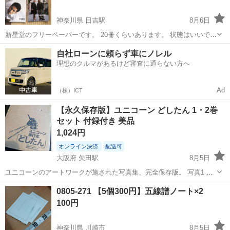
神奈川県 日吉駅
8月6日
新星堂のフリーペーパーです。 20冊くらいあります。 状態はいいで
す。
神奈川
横浜市
日吉駅
楽譜、音楽書
新星堂
自社ローンに頼らず車にノレル
理想のクルマがあるけど審査に通らない方へ
Ad
（株）ICT
【永久保存版】ユニコーン どしたん 1・2巻
セット 付録付き 美品
1,024円
オンライン決済
配送可
大阪府 矢田駅
8月5日
ユニコーンのアートワークが施された写真集、完全保存版。 写真1 梱
包箱に引越しによる擦り傷はありますが 大事に保管してましたので、
大阪
大阪市
矢田駅
楽譜、音楽書
0805-271 【5個300円】五線譜ノート×2
新品未使用です。 オマケ付き 伝説のオマケ冊子の パチパチが付きま
100円
す - タイトル: ユニ...
神奈川県 川崎市
8月5日