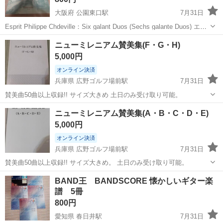
大阪府 公園東口駅
7月31日
Esprit Philippe Chdeville：Six galant Duos (Sechs galante Duos) エス
プリ・フィリップ・シェドヴィル：6つの風雅な二重奏曲 （Brenreiter
大阪
吹田市
公園東口駅
楽譜、音楽書
リコーダー
ニューミレニアム賛美集(F・G・H)
/ ベーレンライ...
5,000円
オンライン決済
兵庫県 広野ゴルフ場前駅
7月31日
賛美曲50曲以上収録!! サイズ大きめ 土日のみ受け取り可能。
兵庫
三木市
広野ゴルフ場前駅
楽譜、音楽書
ニューミレニアム賛美集(A・B・C・D・E)
5,000円
オンライン決済
兵庫県 広野ゴルフ場前駅
7月31日
賛美曲50曲以上収録!! サイズ大きめ。 土日のみ受け取り可能。
兵庫
三木市
広野ゴルフ場前駅
楽譜、音楽書
BAND王 BANDSCORE 懐かしいギター楽
譜 5冊
800円
愛知県 春日井駅
7月31日