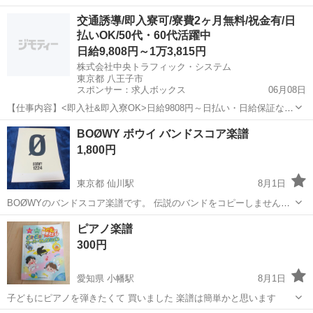
ピーしませんか？ 表紙に日焼け汚れ有ります。 中身は綺麗な方です。
東京
調布市
仙川駅
楽譜、音楽書
GIGS
交通誘導/即入寮可/寮費2ヶ月無料/祝金有/日
中古ですので神経質な方はご遠慮下さい。 他にもギター、機材等有り
払いOK/50代・60代活躍中
ます。 ご覧下さ...
日給9,808円～1万3,815円
株式会社中央トラフィック・システム
東京都 八王子市
スポンサー：求人ボックス
06月08日
【仕事内容】<即入社&即入寮OK>日給9808円～日払い・日給保証など
待遇充実!寮費2ヶ月無料×祝金4.5万円有 <募集情報> 時間・お金の心配
アルバイト・パート
BOØWY ボウイ バンドスコア楽譜
ゼロでスタート/ ・2ヶ月寮費費無料 ・入社祝い金4.5万円 ・日払いOK
1,800円
・プライベ...
東京都 仙川駅
8月1日
BOØWYのバンドスコア楽譜です。 伝説のバンドをコピーしません
か？ 表紙に日焼け等は有ります。 中身は綺麗な方です。 中古ですの
東京
調布市
仙川駅
楽譜、音楽書
ピアノ楽譜
で神経質な方はご遠慮下さい。 他にもギター、機材等有ります。 ご覧
300円
下さい。 宜しくお願いします。
愛知県 小幡駅
8月1日
子どもにピアノを弾きたくて 買いました 楽譜は簡単かと思います