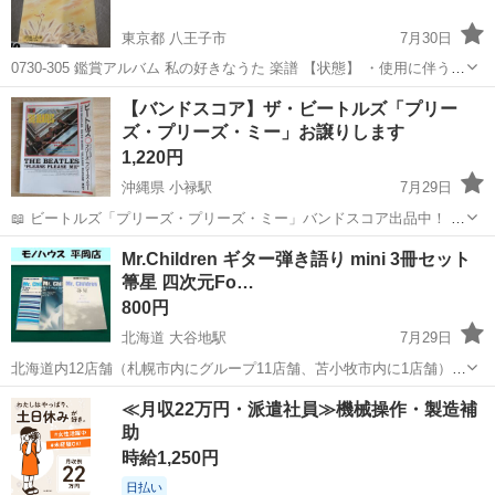
東京都 八王子市
7月30日
0730-305 鑑賞アルバム 私の好きなうた 楽譜 【状態】 ・使用に伴う多
少のスレ、キズ、落としきれない汚れなどございます ・詳細は現地で
東京
八王子市
楽譜、音楽書
楽譜
【バンドスコア】ザ・ビートルズ「プリー
ご確認ください ・お値引きは出来かねますのでご了承願います ※中...
ズ・プリーズ・ミー」お譲りします
1,220円
沖縄県 小禄駅
7月29日
📖 ビートルズ「プリーズ・プリーズ・ミー」バンドスコア出品中！ ビ
ートルズのデビューアルバム「Please Please Me」のバンドスコアで
沖縄
宜野湾市
小禄駅
楽譜、音楽書
Mr.Children ギター弾き語り mini 3冊セット
す！ 「I Saw Her Standing There」「Love M...
箒星 四次元Fo…
800円
北海道 大谷地駅
7月29日
北海道内12店舗（札幌市内にグループ11店舗、苫小牧市内に1店舗）
Used Goods Market ★ユーズドグッズマーケット★ 総合リサイクルシ
北海道
札幌市
大谷地駅
楽譜、音楽書
Mr.Children
≪月収22万円・派遣社員≫機械操作・製造補
ョップ アウトレットモノハウス平岡店です。 -------...
助
時給1,250円
日払い