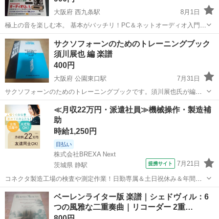
大阪府 西九条駅
8月1日
極上の音を楽しむ本。 基本がバッチリ！PC＆ネットオーディオ入門ガ
イド プロが推奨する魅惑のコンポセット16 スラスラわかるオーディオ
大阪
大阪市
西九条駅
楽譜、音楽書
大人
サクソフォーンのためのトレーニングブック
Q&A アナログを満喫！レコードプレーヤー”極楽”ガイド など、これ一
須川展也 編 楽譜
冊でオーデ...
400円
大阪府 公園東口駅
7月31日
サクソフォーンのためのトレーニングブックです。須川展也氏が編纂
しており、サクソフォーンの練習に役立つ内容となっています。 【商
大阪
吹田市
公園東口駅
楽譜、音楽書
楽譜
≪月収22万円・派遣社員≫機械操作・製造補
品名】サクソフォーンのためのトレーニングブック 【著者/編者】須川
助
展也 編 【発行】東亜音楽社 ...
時給1,250円
日払い
株式会社BREXA Next
7月21日
提携サイト
茨城県 静駅
コネクタ製造工場の検査や測定作業！日勤専属＆土日祝休み＆年間休
日128日★クリーンルーム内作業★マイカー通勤OK＆無料駐車場あり
茨城
常陸大宮市
静駅
その他
ベーレンライター版 楽譜｜シェドヴィル：6
★就業先食堂利用可！日払い制度あり！《茨城県常陸大宮市》 人気の
つの風雅な二重奏曲｜リコーダー 2重…
工場のお仕事 ◇コネクタ製造工...
800円