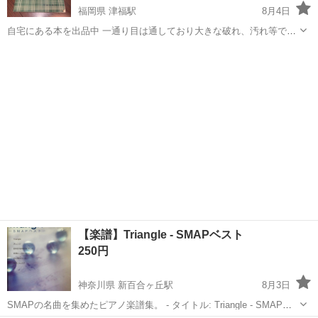
福岡県 津福駅
8月4日
自宅にある本を出品中 一通り目は通しており大きな破れ、汚れ等で読
めないものは無いと思いますが素人検品であることをご了承くださ
福岡
久留米市
津福駅
楽譜、音楽書
い。コレクションというよりは安く本、漫画を読みたいという方にオ
ススメです。 1対面での取引可。中...
【楽譜】Triangle - SMAPベスト
250円
神奈川県 新百合ヶ丘駅
8月3日
SMAPの名曲を集めたピアノ楽譜集。 - タイトル: Triangle - SMAPベ