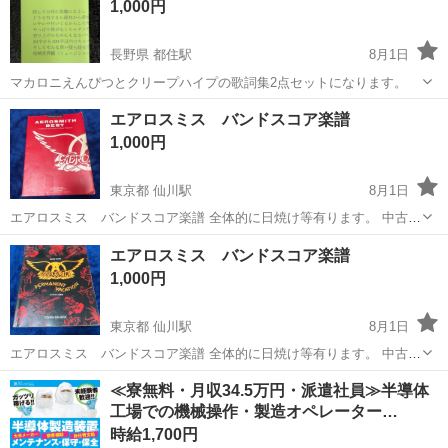
1,000円
長野県 都住駅
8月1日
マカロニえんぴつとクリープハイプの歌詞集2点セットになります。
長野
上高井郡
都住駅
楽譜、音楽書
エアロスミス バンドスコア楽譜
1,000円
東京都 仙川駅
8月1日
エアロスミス バンドスコア楽譜 全体的に日焼け等有ります。 中古で
すので神経質な方はご遠慮下さい。 他にもギター、機材等有ります。
東京
調布市
仙川駅
楽譜、音楽書
エアロスミス バンドスコア楽譜
ご覧下さい。 宜しくお願いします。
1,000円
東京都 仙川駅
8月1日
エアロスミス バンドスコア楽譜 全体的に日焼け等有ります。 中古で
すので神経質な方はご遠慮下さい。 他にもギター、機材等有ります。
東京
調布市
仙川駅
楽譜、音楽書
≪寮無料・月収34.5万円・派遣社員≫半導体
ご覧下さい。 宜しくお願いします。
工場での機械操作・製造オペレーター…
時給1,700円