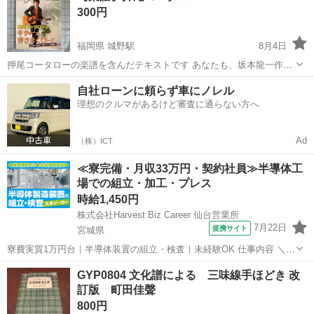
300円
福岡県 城野駅
8月4日
押尾コータローの楽譜を含んだテキストです あなたも、坂本龍一作の
『戦場のメリークリスマス』を弾いてみませんか？ ※商品をご覧頂
福岡
北九州市
城野駅
楽譜、音楽書
楽譜
自社ローンに頼らず車にノレル
き、有難うございます ※お時間があるお方は、プロフィールもご覧下
理想のクルマがあるけど審査に通らない方へ
さい ※最近、アポまでかなりの...
Ad
（株）ICT
≪寮完備・月収33万円・契約社員≫半導体工
場での組立・加工・プレス
時給1,450円
株式会社Harvest Biz Career 仙台営業所
7月22日
提携サイト
宮城県
寮費実質1万円台｜半導体装置の組立・検査｜未経験OK 仕事内容 ＼半
導体製造装置の組立・検査スタッフ／ 大手メーカー工場内で、半導体
宮城
その他
GYP0804 文化譜による 三味線手ほどき 改
をつくるための装置を組み立てる仕事です。 タブレットや図面を確認
訂版 町田佳聲
しながら、ドライバ...
800円