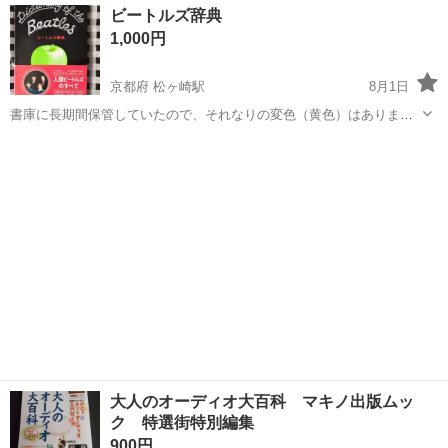
愛知
名古屋市
小幡駅
楽譜、音楽書
ビートルズ辞典
1,000円
京都府 松ヶ崎駅
8月1日
書庫に長期間保管していたので、それなりの変色（黄色）はあります
が、経年劣化の変色以外は美品です。
京都
松ヶ崎駅
楽譜、音楽書
書庫
大人のオーディオ大百科 マキノ出版ムッ
ク 特選街特別編集
900円