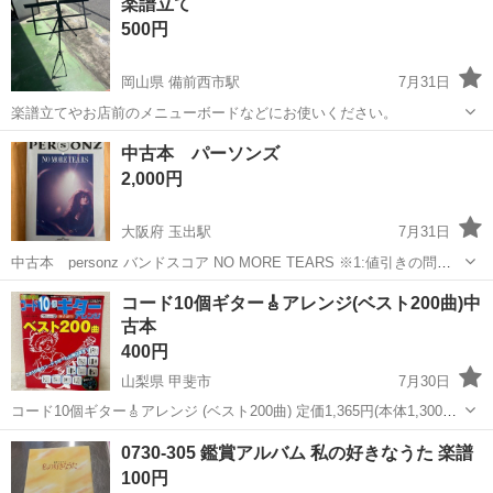
楽譜立て
冊】の豪華まとめ売りセットです。コレクション整理のため、お安く
500円
お譲りいたします。 ...
岡山県 備前西市駅
7月31日
楽譜立てやお店前のメニューボードなどにお使いください。
岡山
岡山市
備前西市駅
楽譜、音楽書
中古本 パーソンズ
2,000円
大阪府 玉出駅
7月31日
中古本 personz バンドスコア NO MORE TEARS ※1:値引きの問い
合わせはスルーします。 ※2:取り引き場所は西成区玉出国道26号線沿
大阪
大阪市
玉出駅
楽譜、音楽書
パーソンズ
コード10個ギター🎸アレンジ(ベスト200曲)中
いUFJ銀行前のみです。 ※3:取り引き時間は土日は午前9時...
古本
400円
山梨県 甲斐市
7月30日
コード10個ギター🎸アレンジ (ベスト200曲) 定価1,365円(本体1,300円)
中古本となります。 中はきれいだと思います。 よろしくお願いしま
山梨
甲斐市
楽譜、音楽書
古本
0730-305 鑑賞アルバム 私の好きなうた 楽譜
す。
100円