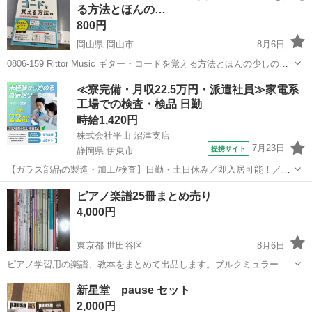
る方法とほんの…
800円
岡山県 岡山市
8月6日
0806-159 Rittor Music ギター・コードを覚える方法とほんの少しの理
論 書籍 【状態】 ・使用に伴う多少のスレ、キズ、落としきれない汚
岡山
岡山市
楽譜、音楽書
現地
≪寮完備・月収22.5万円・派遣社員≫家電系
れなどございます ・詳細は現地でご確認ください ・お値引...
工場での検査・検品 日勤
時給1,420円
株式会社平山 沼津支店
7月23日
提携サイト
静岡県 伊東市
【ガラス部品の製造・加工/検査】日勤・土日休み／即入居可能！／伊
豆でのんびりライフ♪ ガラス部品の製造・加工/検査 【株式会社平山で
静岡
伊東市
その他
ピアノ楽譜25冊まとめ売り
の正社員採用（無期雇用派遣）となります】 「2人で同じ職場で働き
4,000円
たい」 「仕事も休みも一...
東京都 世田谷区
8月6日
ピアノ学習用の楽譜、教本をまとめて出品します。ブルクミュラー、
ギロック、ソナチネアルバムなど、定番の教材が揃っています。練習
東京
世田谷区
楽譜、音楽書
楽譜
新星堂 pause セット
用としていかがでしょうか。 ・セット内容：写真の通り計25冊 ・状
2,000円
態：書き込みがあるものもあ...