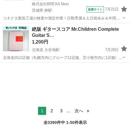
株式会社BREXA Next
7月21日
提携サイト
茨城県 静駅
コネクタ製造工場の検査や測定作業！日勤専属＆土日祝休み＆年間休
日128日★クリーンルーム内作業★マイカー通勤OK＆無料駐車場あり
茨城
常陸大宮市
静駅
その他
絶版 ギタースコア Mr.Children Complete
★就業先食堂利用可！日払い制度あり！《茨城県常陸大宮市》 人気の
Guitar S…
工場のお仕事 ◇コネクタ製造工...
1,200円
北海道 大谷地駅
7月29日
北海道内12店舗（札幌市内にグループ11店舗、苫小牧市内に1店舗）
Used Goods Market ★ユーズドグッズマーケット★ 総合リサイクルシ
北海道
札幌市
大谷地駅
楽譜、音楽書
Complete
ョップ アウトレットモノハウス平岡店です。 -------...
1
2
3
...
次へ
全3390件中 1-50件表示