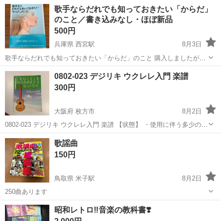
スト - メモページ: あり（未記入: 購入時のまま） - 定価 700円 - 書き
神奈川
川崎市
新百合ヶ丘駅
楽譜、音楽書
歌手ならだれでも知っておきたい「からだ」
込みなし お部屋を整理中のため、需要...
のこと／書き込みなし・ほぼ新品
500円
兵庫県 西宮駅
8月3日
歌手ならだれでも知っておきたい「からだ」のこと 購入しましたが、
読む時間がなく保管していました。 * 書き込み・マーカーなし * 帯付
兵庫
西宮市
西宮駅
楽譜、音楽書
0802-023 デジリキ ウクレレ入門 楽譜
き * ほぼ新品の状態です * 定価：2,400円＋税 歌を歌う方、ボイスト
300円
レーニン...
大阪府 枚方市
8月2日
0802-023 デジリキ ウクレレ入門 楽譜 【状態】 ・使用に伴う多少のス
レ、キズ、落としきれない汚れなどございます ・詳細は現地でご確認
大阪
枚方市
楽譜、音楽書
歌謡曲
ください ・お値引きは出来かねますのでご了承願います ※中古品...
150円
鳥取県 米子駅
8月2日
250曲あります
鳥取
米子市
米子駅
楽譜、音楽書
歌謡曲
昭和レトロ‼️音楽の教科書❣️