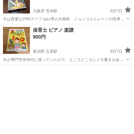
大阪府 荒本駅
8月7日
今は貴重なVHSテープ jazz界の大御所 ジョンコルトレーンの世界で
す 貴重な演奏が12曲入っています。
大阪
東大阪市
荒本駅
楽譜、音楽書
保育士 ピアノ 楽譜
900円
新潟県 五泉駅
8月7日
夫が専門学生時代に使っていたので、ところどころにメモ書きがあり
ます。
新潟
五泉市
五泉駅
楽譜、音楽書