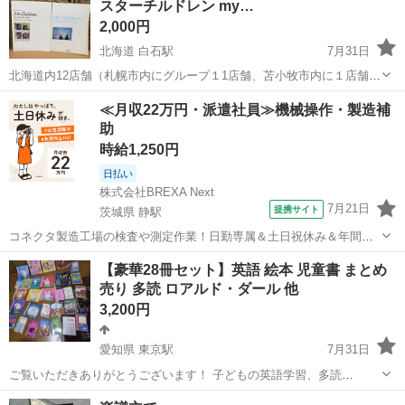
スターチルドレン my…
2,000円
北海道 白石駅
7月31日
北海道内12店舗（札幌市内にグループ１1店舗、苫小牧市内に１店舗）
総合リサイクルショップ ★ユーズドグッズマーケット★ アウトレット
北海道
札幌市
白石駅
楽譜、音楽書
ペイペイ
≪月収22万円・派遣社員≫機械操作・製造補
モノハウス白石店です。 PayPay(ペイペイ)支払い対応！ --------...
助
時給1,250円
日払い
株式会社BREXA Next
7月21日
提携サイト
茨城県 静駅
コネクタ製造工場の検査や測定作業！日勤専属＆土日祝休み＆年間休
日128日★クリーンルーム内作業★マイカー通勤OK＆無料駐車場あり
茨城
常陸大宮市
静駅
その他
【豪華28冊セット】英語 絵本 児童書 まとめ
★就業先食堂利用可！日払い制度あり！《茨城県常陸大宮市》 人気の
売り 多読 ロアルド・ダール 他
工場のお仕事 ◇コネクタ製造工...
3,200円
愛知県 東京駅
7月31日
ご覧いただきありがとうございます！ 子どもの英語学習、多読
（Extensive Reading）、読み聞かせに最適な洋書絵本・児童書【28
愛知
名古屋市
東京駅
楽譜、音楽書