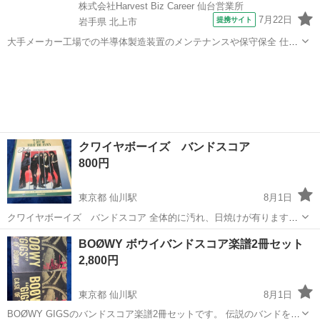
株式会社Harvest Biz Career 仙台営業所
7月22日
提携サイト
岩手県 北上市
大手メーカー工場での半導体製造装置のメンテナンスや保守保全 仕事
内容 ＼フラッシュメモリの製造を行う工場で半導体製造装置の保守・
岩手
北上市
その他
点検のお仕事／ 新工場新設に伴い、請負現場の立ち上げを行います！
※立ち上げ時期目安：2...
クワイヤボーイズ バンドスコア
800円
東京都 仙川駅
8月1日
クワイヤボーイズ バンドスコア 全体的に汚れ、日焼けが有ります。
中古ですので神経質な方はご遠慮下さい。 他にもギター、機材等有り
東京
調布市
仙川駅
楽譜、音楽書
汚れ
BOØWY ボウイバンドスコア楽譜2冊セット
ます。 ご覧下さい。 宜しくお願いします。
2,800円
東京都 仙川駅
8月1日
BOØWY GIGSのバンドスコア楽譜2冊セットです。 伝説のバンドをコ