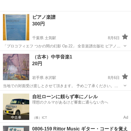
ピアノ楽譜
300円
千葉県 土気駅
8月6日
「プロコフィエフ つかの間の幻影 Op.22」 全音楽譜出版社 ピアノ組
曲 中級程度 ビニールカバー付きで書き込みはありません 古い楽譜を
千葉
千葉市
土気駅
楽譜、音楽書
楽譜
（古本）中学音楽1
少しずつ整理しています もし他にもお探しの物がありましたらお声が
20円
けください 取引ご...
岩手県 水沢駅
8月6日
当地での対面受け渡しとさせて頂きます。 予めご了承ください。
H202608061833H また、トラブル防止のため、お取り置きは原則とし
岩手
奥州市
水沢駅
楽譜、音楽書
古本
自社ローンに頼らず車にノレル
て1ヶ月以内とさせて頂きます。
理想のクルマがあるけど審査に通らない方へ
Ad
（株）ICT
0806-159 Rittor Music ギター・コードを覚え