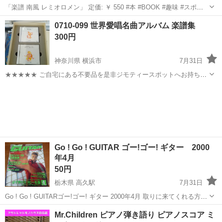
「楽譜 南風 レミオロメン」 定価: ￥ 550 #本 #BOOK #趣味 #スポー
ツ #実用 上海ハニー ¥550 One Night Carnival ¥550 以心電信 ¥525
愛知
春日井市
春日井駅
楽譜、音楽書
楽譜
0710-099 世界愛唱名曲アルバム 楽譜集
バンド王 天体...
300円
神奈川県 横浜市
7月31日
★★★★★ ご自宅にある不要品を是非ジモティースポットへお持ち込
みしませんか？ 家電、趣味・スポーツ・レジャー用品、こども用品、
神奈川
横浜市
楽譜、音楽書
衣料服飾品、生活雑貨、家具、本、CD・DVDなどが無料でまとめて持
ち込めます！ ※詳細はこ...
Go ! Go ! GUITAR ゴー!ゴー! ギター 2000
年4月
50円
栃木県 高久駅
7月31日
Go ! Go ! GUITARゴー!ゴー! ギター 2000年4月 取りに来てくれる方の
みとさせていただきます。 よろしくおねがいします。 清掃していませ
栃木
那須郡
高久駅
楽譜、音楽書
GUITAR
Mr.Children ピアノ弾き語り ピアノスコア ミ
ん 経年劣化等 こだわりのある方はご遠慮下...