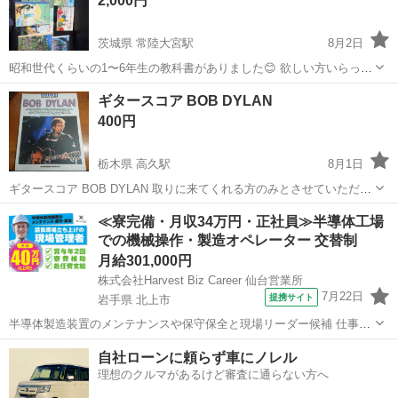
2,000円
茨城県 常陸大宮駅
8月2日
昭和世代くらいの1〜6年生の教科書がありました😊 欲しい方いらっし
ゃいましたら是非🫶
茨城
常陸大宮市
常陸大宮駅
楽譜、音楽書
ギタースコア BOB DYLAN
400円
栃木県 高久駅
8月1日
ギタースコア BOB DYLAN 取りに来てくれる方のみとさせていただき
ます。 よろしくおねがいします。 現状渡しです こだわりのある方は
栃木
那須郡
高久駅
楽譜、音楽書
ノリ
≪寮完備・月収34万円・正社員≫半導体工場
ご遠慮下さい ノークレーム ノーリターン お...
での機械操作・製造オペレーター 交替制
月給301,000円
株式会社Harvest Biz Career 仙台営業所
7月22日
提携サイト
岩手県 北上市
半導体製造装置のメンテナンスや保守保全と現場リーダー候補 仕事内
容 ＼フラッシュメモリの製造を行う工場で半導体製造装置の保守・点
岩手
北上市
その他
自社ローンに頼らず車にノレル
検のお仕事／ 【主な業務】 フラッシュメモリなどに使用される「半導
理想のクルマがあるけど審査に通らない方へ
体」。 その半導体を...