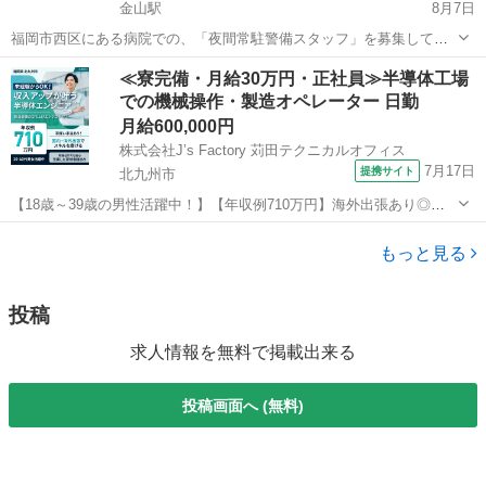
金山駅
8月7日
福岡市西区にある病院での、「夜間常駐警備スタッフ」を募集してい
ます！！ 未経験も大歓迎！ 落ち着いた環境で働ける施設警備のお仕事
福岡
福岡市
金山駅
警備員
スタッフ
≪寮完備・月給30万円・正社員≫半導体工場
です。 【仕事内容】 病院内での夜間施設警備業務をお願いします。
での機械操作・製造オペレーター 日勤
・夜間外...
月給600,000円
株式会社J’s Factory 苅田テクニカルオフィス
7月17日
提携サイト
北九州市
【18歳～39歳の男性活躍中！】【年収例710万円】海外出張あり◎未
経験から半導体エンジニアへ挑戦！｜充実研修で安心スタート◎ 半導
福岡
北九州市
その他
体装置のスタートアップエンジニア 半導体製造装置の組立から工場へ
もっと見る
の設置、動作確認などのスタ...
投稿
求人情報を無料で掲載出来る
投稿画面へ (無料)