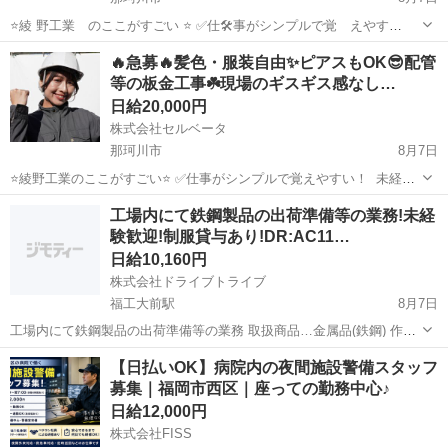
⭐綾 野工業 のここがすごい ⭐ ✅仕🛠️事がシンプルで覚 えやす
い！ 未経験から始 めた社員も活躍 中。 配管に保温材 、板金材
福岡
那珂川市
軽作業
社長
🔥急募🔥髪色・服装自由✨ピアスもOK😎配管
を巻くお仕事でカンタン。 ✅自由な服装OK！ 服 装、ピアス、
等の板金工事☘️現場のギスギス感なし…
髪 型、ヒ🛠ゲも自由...
日給20,000円
株式会社セルベータ
那珂川市
8月7日
⭐綾野工業のここがすごい⭐ ✅仕事がシンプルで覚えやすい！ 未経験
から始めた社員も活躍中。 配管に保温材、板金材を巻くお仕事でカン
福岡
那珂川市
軽作業
社長
工場内にて鉄鋼製品の出荷準備等の業務!未経
タン。 ✅自由な服装OK！ 服装、ピアス、髪型、ヒゲも自由。自分ら
験歓迎!制服貸与あり!DR:AC11…
しく働けます。 ✅...
日給10,160円
株式会社ドライブトライブ
福工大前駅
8月7日
工場内にて鉄鋼製品の出荷準備等の業務 取扱商品…金属品(鉄鋼) 作業
場所…工場内 勤務時間…8:30～17:30 年齢層 …20～44の方が活躍中
福岡
糟屋郡
福工大前駅
工場
給料日
【日払いOK】病院内の夜間施設警備スタッフ
☆面接は即日対応OK！履歴書不要☆ ◇定年60まで◇ ◇受...
募集｜福岡市西区｜座っての勤務中心♪
日給12,000円
株式会社FISS