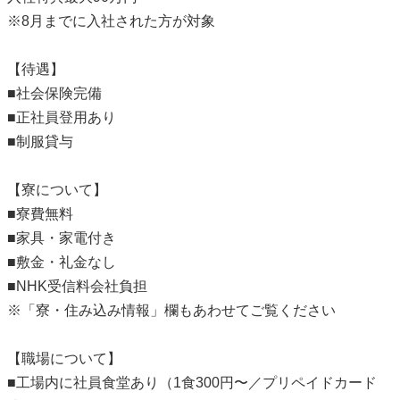
※8月までに入社された方が対象
【待遇】
■社会保険完備
■正社員登用あり
■制服貸与
【寮について】
■寮費無料
■家具・家電付き
■敷金・礼金なし
■NHK受信料会社負担
※「寮・住み込み情報」欄もあわせてご覧ください
【職場について】
■工場内に社員食堂あり（1食300円〜／プリペイドカード