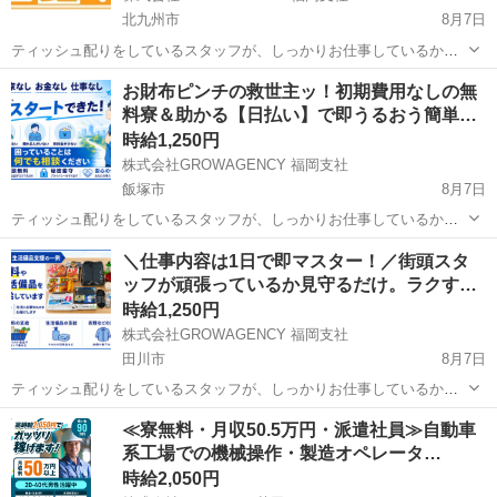
北九州市
8月7日
ティッシュ配りをしているスタッフが、しっかりお仕事しているかを
監視するお仕事！ カンタンな業務内容なので、1日でお仕事内容覚え
福岡
北九州市
その他
スタッフ
お財布ピンチの救世主ッ！初期費用なしの無
ちゃいます(笑) レアなお仕事なので周りの友達にネタ話になります(´∀
料寮＆助かる【日払い】で即うるおう簡単…
｀))ｹﾗｹﾗ ...
時給1,250円
株式会社GROWAGENCY 福岡支社
飯塚市
8月7日
ティッシュ配りをしているスタッフが、しっかりお仕事しているかを
監視するお仕事！ カンタンな業務内容なので、1日でお仕事内容覚え
福岡
飯塚市
その他
ピンチ
＼仕事内容は1日で即マスター！／街頭スタ
ちゃいます(笑) レアなお仕事なので周りの友達にネタ話になります(´∀
ッフが頑張っているか見守るだけ。ラクす…
｀))ｹﾗｹﾗ ...
時給1,250円
株式会社GROWAGENCY 福岡支社
田川市
8月7日
ティッシュ配りをしているスタッフが、しっかりお仕事しているかを
監視するお仕事！ カンタンな業務内容なので、1日でお仕事内容覚え
福岡
田川市
その他
スタッフ
≪寮無料・月収50.5万円・派遣社員≫自動車
ちゃいます(笑) レアなお仕事なので周りの友達にネタ話になります(´∀
系工場での機械操作・製造オペレータ…
｀))ｹﾗｹﾗ ...
時給2,050円