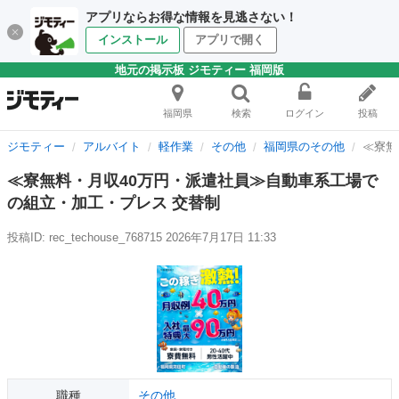
アプリならお得な情報を見逃さない！
インストール
アプリで開く
地元の掲示板 ジモティー 福岡版
福岡県
検索
ログイン
投稿
ジモティー
アルバイト
軽作業
その他
福岡県のその他
≪寮無
≪寮無料・月収40万円・派遣社員≫自動車系工場で
の組立・加工・プレス 交替制
投稿ID: rec_techouse_768715
2026年7月17日 11:33
職種
その他