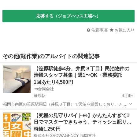
応募する（ジョブハウス工場へ）
注意事項
お気に入り
その他(軽作業)のアルバイトの関連記事
【笹原駅徒歩4分、井尻３丁目】民泊物件の
清掃スタッフ募集｜週1〜OK・業務委託
1回あたり4,500円
en合同会社
笹原駅
8月8日
福岡市南区の笹原駅周辺（井尻３丁目）で民泊を運営しており、チェ
ックアウト後のお部屋清掃を定期的にお手伝いいただける方を探して
福岡
福岡市
笹原駅
清掃
スタッフ
【究極の見守りバイト👀】かんたんすぎて1
います。 お子さんを送り出した後の時間や、日中の空き時間を有効に
日でマスターできちゃう。ティッシュ配り…
使いたい主婦・主夫の方にとくに向い...
時給1,250円
株式会社GROWAGENCY 福岡支社