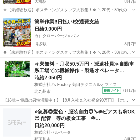
大橋駅
8月7日
🍀【未経験歓迎】ポスティングスタッフ大募集！🍀 ＼20代・30代のレ
ギュラースタッフ募集中✨ ━━🔍 こんな方にピッタリ！ ・元気に歩く
福岡
福岡市
大橋駅
軽作業
スタッフ
簡単作業‼️日払い❗️交通費支給
のが好き ・外で体を動かす仕事がしたい ・自由シフトでプライベート
日給9,000円
も充実させ...
カ）クローバージャパン
博多駅
8月7日
🍀【未経験歓迎】ポスティングスタッフ大募集！🍀 ＼20代・30代のレ
ギュラースタッフ募集中✨ ━━🔍 こんな方にピッタリ！ ・元気に歩く
福岡
福岡市
博多駅
軽作業
スタッフ
≪寮無料・月収50.5万円・派遣社員≫自動車
のが好き ・外で体を動かす仕事がしたい ・自由シフトでプライベート
系工場での機械操作・製造オペレータ…
も充実させ...
時給2,050円
株式会社J’s Factory 苅田テクニカルオフィス
7月17日
提携サイト
北九州市
【18歳～49歳の男性活躍中！】【8月入社＆入社祝金90万円】【ホク
ホク稼げちゃう！2000円×祝金90万円×寮費無料】即内定×即入寮！月
福岡
北九州市
その他
⭐️急募😎髪色・服装自由🧑‍🔧☘️ピアスも🛠️OK
収50万越え 新規寮完備 車体製造スタッフになります！ 仕事内容 自
😎 配管 等の板金工事 ☘️…
動車製造に伴うラ...
日給20,000円
株式会社セルベータ
那珂川市
8月7日