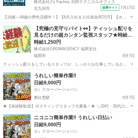
株式会社J’s Factory 苅田テクニカルオフィス
7月17日
提携サイト
北九州市
【18歳～49歳の男性活躍中！】【8月入社＆入社祝金90万円】【ホク
ホク稼げちゃう！2000円×祝金90万円×寮費無料】即内定×即入寮！月
福岡
北九州市
その他
【究極の見守りバイト👀】ティッシュ配りを
収50万越え 新規寮完備 車体製造スタッフになります！ 仕事内容 自
見るだけの超カンタン監視スタッフ★時給…
動車製造に伴うラ...
時給1,250円
株式会社GROWAGENCY 福岡支社
福岡市
8月7日
ティッシュ配りをしているスタッフが、しっかりお仕事しているかを
監視するお仕事！ カンタンな業務内容なので、1日でお仕事内容覚え
福岡
福岡市
その他
スタッフ
うれしい簡単作業‼
ちゃいます(笑) レアなお仕事なので周りの友達にネタ話になります(´∀
日給9,000円
｀))ｹﾗｹﾗ ...
カ）クローバージャパン
東比恵駅
8月7日
🍀【未経験歓迎】ポスティングスタッフ大募集！🍀 ＼20代・30代のレ
ギュラースタッフ募集中✨ ━━🔍 こんな方にピッタリ！ ・元気に歩く
福岡
福岡市
東比恵駅
軽作業
スタッフ
ニコニコ簡単作業‼️ うれしい日払い
のが好き ・外で体を動かす仕事がしたい ・自由シフトでプライベート
日給9,000円
も充実させ...
カ）クローバージャパン