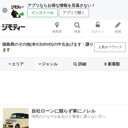
アプリならお得な情報を見逃さない！
インストール
アプリで開く
徳島県
検索
ログイン
投稿
徳島県のその他(本/CD/DVD)の中古あげます・譲り
人気キーワード
ます
エリア
ジャンル
詳細
新着順
自社ローンに頼らず車にノレル
理想のクルマがあるけど審査に通らない方へ