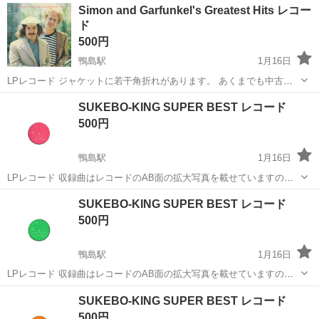
徳島
吉野川市
鴨島駅
その他
レコード
Simon and Garfunkel's Greatest Hits レコー
いです。 よろしくお願いします。
ド
500円
鴨島駅
1月16日
LPレコード ジャケットに若干角折れがあります。 あくまでも中古品
です。 気に入ってもらえると幸いです。 よろしくお願いします。
徳島
吉野川市
鴨島駅
その他
レコード
SUKEBO-KING SUPER BEST レコード
500円
鴨島駅
1月16日
LPレコード 収録曲はレコードのAB面の拡大写真を載せていますので
ご確認ください。 直接お引き取りしていただける方を希望します。 あ
徳島
吉野川市
鴨島駅
その他
レコード
SUKEBO-KING SUPER BEST レコード
くまでも中古品です。 気に入ってもらえると幸いです。 よろしくお願
500円
い...
鴨島駅
1月16日
LPレコード 収録曲はレコードのAB面の拡大写真を載せていますので
ご確認ください。 直接お引き取りしていただける方を希望します。 あ
徳島
吉野川市
鴨島駅
その他
レコード
SUKEBO-KING SUPER BEST レコード
くまでも中古品です。 気に入ってもらえると幸いです。 よろしくお願
500円
い...