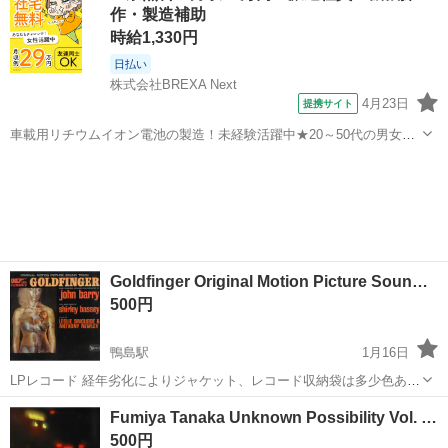
作・製造補助
ると幸い...
時給1,330円
日払い
株式会社BREXA Next
4月23日
提携サイト
車載用リチウムイオン電池の製造！未経験活躍中★20～50代の男女活
躍中！寮費無料★備品付き1R寮完備！自宅からマイカー通勤OK！無料
徳島
その他
駐車場完備◎正社員登用制度あり！《徳島県板野郡松茂町》 人気の工
場のお仕事 ◇車載用リチウ...
Goldfinger Original Motion Picture Soun…
500円
鴨島駅
1月16日
LPレコード 経年劣化によりジャケット、レコード収納袋は多少色あせ
しております。 また収納袋底辺が破れています。 直接お引き取りして
徳島
吉野川市
鴨島駅
その他
レコード
Fumiya Tanaka Unknown Possibility Vol. …
いただける方を希望します。 あくまでも中古品です。 気に入ってもら
500円
える...