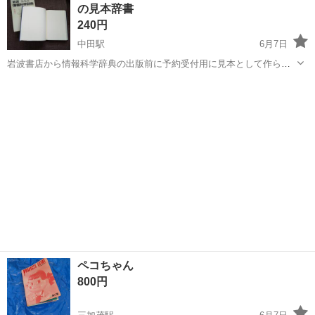
の見本辞書
場のお仕事 ◇車載用リチウ...
240円
中田駅
6月7日
岩波書店から情報科学辞典の出版前に予約受付用に見本として作られ
た物です 始めの一部のみ見本印刷されている頁もありますが、ほぼ中
徳島
小松島市
中田駅
その他
珍品
身は無地です 年代物で箱は少し汚れていますが、中身は表紙・中身と
もとてもきれいです 珍しい物なので...
ペコちゃん
800円