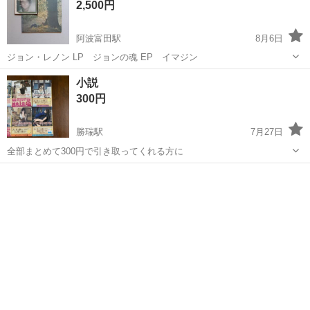
2,500円
阿波富田駅
8月6日
ジョン・レノン LP ジョンの魂 EP イマジン
徳島
徳島市
阿波富田駅
その他
LPレコード
小説
300円
勝瑞駅
7月27日
全部まとめて300円で引き取ってくれる方に
徳島
板野郡
勝瑞駅
その他
小説