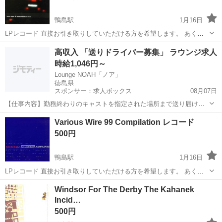
鴨島駅
1月16日
LPレコード 直接お引き取りしていただける方を希望します。 あくま
でも中古品です。 気に入ってもらえると幸いです。 よろしくお願いし
徳島
吉野川市
鴨島駅
その他
レコード
高収入 「送りドライバー募集」 ラウンジ求人
ます。
時給1,046円～
Lounge NOAH「ノア」
徳島県
スポンサー：求人ボックス
08月07日
【仕事内容】勤務終わりのキャストを指定された場所まで送り届ける
のがお仕事です。 車の運転が好きな方、安全運転に自信がある方にオ
アルバイト・パート
Various Wire 99 Compilation レコード
ススメ。 タクシーやトラックのドライバー経験がある方は歓迎しま
500円
す。 【経験・資格】20歳以上 未経験の方...
鴨島駅
1月16日
LPレコード 直接お引き取りしていただける方を希望します。 あくま
でも中古品です。 気に入ってもらえると幸いです。 よろしくお願いし
徳島
吉野川市
鴨島駅
その他
レコード
Windsor For The Derby The Kahanek
ます。
Incid…
500円