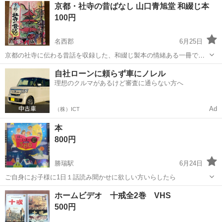
徳島
徳島市
その他
鬼滅の刃
京都・社寺の昔ばなし 山口青旭堂 和綴じ本
ウィン 第2弾」size 約60㎝×45㎝ とっても魅...
100円
名西郡
6月25日
京都の社寺に伝わる昔話を収録した、和綴じ製本の情緒ある一冊で
す。 - タイトル: 京都・社寺の昔ばなし - 発行元: 株式会社 山口青旭堂
徳島
名西郡
その他
自社ローンに頼らず車にノレル
- 画: 有吉弘行 - 話: 河野伸枝 - 製本様式: 和綴じ - 定価: 500...
理想のクルマがあるけど審査に通らない方へ
Ad
（株）ICT
本
800円
勝瑞駅
6月24日
ご自身にお子様に1日１話読み聞かせに欲しい方いらしたら
徳島
板野郡
勝瑞駅
その他
ホームビデオ 十戒全2巻 VHS
500円