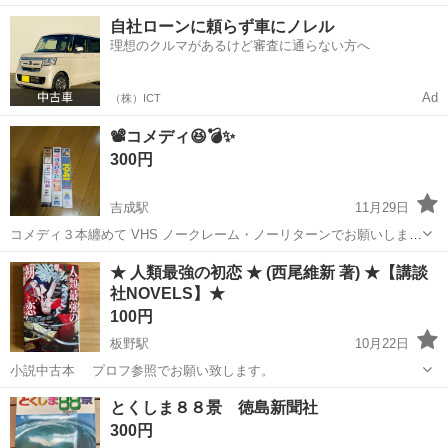
躍中！寮費無料★備品付き1R寮完備！自宅からマイカー通勤OK！無料
徳島
その他
自社ローンに頼らず車にノレル
駐車場完備◎正社員登用制度あり！《徳島県板野郡松茂町》 人気の工
理想のクルマがあるけど審査に通らない方へ
場のお仕事 ◇車載用リチウ...
Ad
（株）ICT
📽️コメディ😆💣️✨
300円
吉成駅
11月29日
コメディ３本纏めて VHS ノークレーム・ノーリターンでお願いしま
す。
徳島
徳島市
吉成駅
その他
ビデオテープ
★ 人類最強の初恋 ★ (西尾維新 著) ★【講談
社NOVELS】★
100円
板野駅
10月22日
小説中古本 プロフ参照でお願い致します。
徳島
板野郡
板野駅
その他
とくしま８８景 徳島新聞社
300円