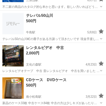
三加茂駅
6月7日
不二家の商品のカタログ的な本かと思います。欲しい方いればどう
ぞ。
徳島
三好郡
三加茂駅
その他
ペコちゃん
テレパル50山川
500円
牛島駅
5月8日
テレパル50の山川町の冊子がある方譲って頂きたいです 現金手渡しに
て対応します
徳島
吉野川市
牛島駅
その他
テレ
レンタルビデオ 中古
2,000円
文化の森駅
4月23日
レンタルビデオテープ 中古 昔レンタルビデオ 中古を買いました 今
はデッキがないので 見れません 確認もできませんので 飾りとして
徳島
徳島市
文化の森駅
その他
ビデオテープ
CDケース DVDケース
欲しい方
500円
南小松島駅
3月22日
新品のケース33枚 中古ケース84枚 中古の方は少しキズがあったりし