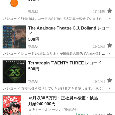
鴨島駅
1月16日
LPレコード 収録曲はレコードのAB面の拡大写真を載せていますので
ご確認ください。 直接お引き取りしていただける方を希望します。 あ
徳島
吉野川市
鴨島駅
その他
レコード
The Analogue Theatre C.J. Bolland レコー
くまでも中古品です。 気に入ってもらえると幸いです。 よろしくお願
ド
い...
500円
鴨島駅
1月16日
LPレコード レコード3枚組になりますが掲載数の関係でA面画像しか
掲載できませんでした。 特に目立った傷等はありませんでした。 直接
徳島
吉野川市
鴨島駅
その他
Analogue
Terratropin TWENTY THREE レコード
お引き取りしていただける方を希望します。 あくまでも中古品です。
500円
気に...
鴨島駅
1月16日
LPレコード 直接お引き取りしていただける方を希望します。 あくま
でも中古品です。 気に入ってもらえると幸いです。 よろしくお願いし
徳島
吉野川市
鴨島駅
その他
レコード
≪月収30.5万円・正社員≫検査・検品
ます。
月給240,000円
日研トータルソーシング株式会社