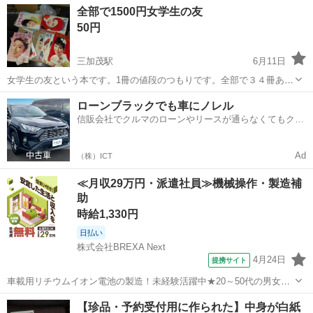
徳島
鳴門市
鳴門駅
その他
ポスター
全部で1500円女学生の友
ー12点計20点あります。 まだまだ片付けてたら次々ポスターや カレ
50円
ンダーや限定特大...
三加茂駅
6月11日
女学生の友という本です。1冊の値段のつもりです。全部で３４冊あり
ます。表紙に載っている芸能人によっては価値があるのもあるらしい
徳島
三好郡
三加茂駅
その他
ローンブラックでも車にノレル
です。画像３は本の付録だと思います。付録も何十冊かあります。ま
信販会社でクルマのローンやリースが通らなくてもクル
とめてや複数買ってくれたら安くします...
マをご利用いただけるサービスがあります！
Ad
（株）ICT
≪月収29万円・派遣社員≫機械操作・製造補
助
時給1,330円
日払い
株式会社BREXA Next
4月24日
提携サイト
車載用リチウムイオン電池の製造！未経験活躍中★20～50代の男女活
躍中！寮費無料★備品付き1R寮完備！自宅からマイカー通勤OK！無料
徳島
その他
【珍品・予約受付用に作られた】中身が白紙
駐車場完備◎正社員登用制度あり！《徳島県板野郡松茂町》 人気の工