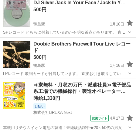
DJ Silver Jack In Your Face / Jack In Y…
500円
鴨島駅
1月16日
SPレコード どちらに付着しているのか不明な茶点があります。 直接
お引き取りしていただける方を希望します。 あくまでも中古品です。
徳島
吉野川市
鴨島駅
その他
レコード
Doobie Brothers Farewell Tour Live レコー
気に入ってもらえると幸いです。 よろしくお願いします。
ド
500円
鴨島駅
1月16日
LPレコード 歌詞カードが付属しています。 直接お引き取りしていた
だける方を希望します。 あくまでも中古品です。 気に入ってもらえる
徳島
吉野川市
鴨島駅
その他
レコード
≪寮無料・月収29万円・派遣社員≫電子部品
と幸いです。 よろしくお願いします。
系工場での機械操作・製造オペレーター…
時給1,330円
日払い
株式会社BREXA Next
4月17日
提携サイト
車載用リチウムイオン電池の製造！未経験活躍中★20～50代の男女活
躍中！寮費無料★備品付き1R寮完備！自宅からマイカー通勤OK！無料
徳島
その他