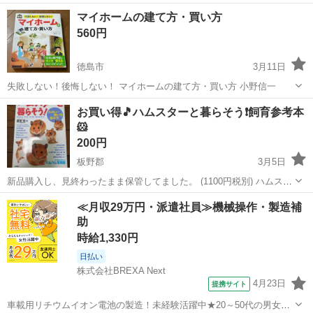
ますが中にはほとんど目立たない物もあります。 割れなどはなく使用
徳島
小松島市
南小松島駅
その他
ケース
マイホームの建て方・買い方
に問題ありません。
560円
徳島市
3月11日
失敗しない！後悔しない！ マイホームの建て方・買い方 小野信一
徳島
徳島市
その他
マイホーム
お買い得🎵ハムスターと暮らそう❗飼育参考本
🐹
200円
板野郡
3月5日
新品購入し、見終わったまま保管してました。 (1100円税別) ハムスタ
ーを飼ってる人、これから飼おうかな？と思っている人いれば、役立
徳島
板野郡
その他
ハムスター
≪月収29万円・派遣社員≫機械操作・製造補
ててください🐹 折れや、やぶれなどなく、多少の使用感ありますが、
助
美品と思います。 神...
時給1,330円
日払い
株式会社BREXA Next
4月23日
提携サイト
車載用リチウムイオン電池の製造！未経験活躍中★20～50代の男女活