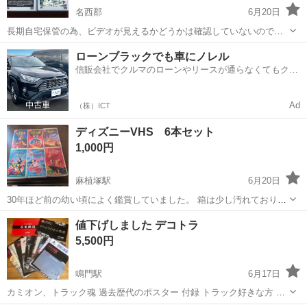
名西郡
6月20日
長期自宅保管の為、ビデオが見えるかどうかは確認していないので傷
や汚れありにしました。 今までに1回か2回しか見ていないと思いま
徳島
名西郡
その他
VHS
ローンブラックでも車にノレル
す。 ホームビデオ VHS ビデオ 映画
信販会社でクルマのローンやリースが通らなくてもクル
マをご利用いただけるサービスがあります！
Ad
（株）ICT
ディズニーVHS 6本セット
1,000円
麻植塚駅
6月20日
30年ほど前の幼い頃によく鑑賞していました。 箱は少し汚れておりま
すが、暗所にて保管しておりましたので恐らく問題無く視聴出来ると
徳島
吉野川市
麻植塚駅
その他
値下げしました デコトラ
思われます。 自宅にVHSの機会が無く、申し訳無いのですが確認でき
5,500円
ておりません。 宜しくお願い致...
鳴門駅
6月17日
カミオン、トラック魂 過去歴代のポスター 付録 トラック好きな方 カ
ミオン、トラック魂 過去歴代のポスター 付録 カレンダー8点 ポスタ