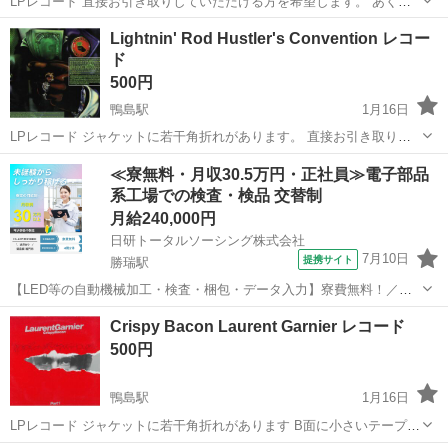
LPレコード 直接お引き取りしていただける方を希望します。 あくま
でも中古品です。 気に入ってもらえると幸いです。 よろしくお願いし
徳島
吉野川市
鴨島駅
その他
レコード
Lightnin' Rod Hustler's Convention レコー
ます。
ド
500円
鴨島駅
1月16日
LPレコード ジャケットに若干角折れがあります。 直接お引き取りし
ていただける方を希望します。 あくまでも中古品です。 気に入っても
徳島
吉野川市
鴨島駅
その他
レコード
≪寮無料・月収30.5万円・正社員≫電子部品
らえると幸いです。 よろしくお願いします。
系工場での検査・検品 交替制
月給240,000円
日研トータルソーシング株式会社
7月10日
提携サイト
勝瑞駅
【LED等の自動機械加工・検査・梱包・データ入力】寮費無料！／年
間休日は130日以上／未経験OK！ お仕事について スマートフォンやパ
徳島
鳴門市
勝瑞駅
その他
Crispy Bacon Laurent Garnier レコード
ソコン、車などに使われるLED等の電子部品の製造とそれに付帯する
500円
作業になります。①部品を...
鴨島駅
1月16日
LPレコード ジャケットに若干角折れがあります B面に小さいテープ辺
が貼ってあります。 あくまでも中古品です。 気に入ってもらえると幸