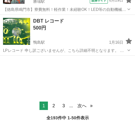
6月29日
提携サイト
勝瑞駅
【徳島県鳴門市】寮費無料！軽作業！未経験OK！LED等の自動機械加
工・検査・梱包・データ入力《お仕事No.NS0560》 お仕事について ス
徳島
鳴門市
勝瑞駅
その他
DBT レコード
マートフォンやパソコン、車などに使われるLED等の電子部品の製造
500円
とそれに付帯する作...
鴨島駅
1月16日
LPレコード 申し訳ございませんが、こちら詳細不明となります。 直
接お引き取りしていただける方を希望します。 あくまでも中古品で
徳島
吉野川市
鴨島駅
その他
レコード
す。 気に入ってもらえると幸いです。 よろしくお願いします。
1
2
3
...
次へ
全193件中 1-50件表示