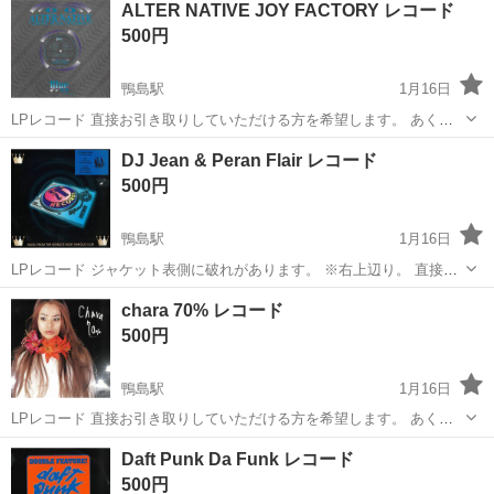
ALTER NATIVE JOY FACTORY レコード
駐車場完備◎正社員登用制度あり！《徳島県板野郡松茂町》 人気の工
500円
場のお仕事 ◇車載用リチウ...
鴨島駅
1月16日
LPレコード 直接お引き取りしていただける方を希望します。 あくま
でも中古品です。 気に入ってもらえると幸いです。 よろしくお願いし
徳島
吉野川市
鴨島駅
その他
FACTORY
DJ Jean & Peran Flair レコード
ます。
500円
鴨島駅
1月16日
LPレコード ジャケット表側に破れがあります。 ※右上辺り。 直接お
引き取りしていただける方を希望します。 あくまでも中古品です。 気
徳島
吉野川市
鴨島駅
その他
レコード
chara 70% レコード
に入ってもらえると幸いです。 よろしくお願いします。
500円
鴨島駅
1月16日
LPレコード 直接お引き取りしていただける方を希望します。 あくま
でも中古品です。 気に入ってもらえると幸いです。 よろしくお願いし
徳島
吉野川市
鴨島駅
その他
レコード
Daft Punk Da Funk レコード
ます。
500円