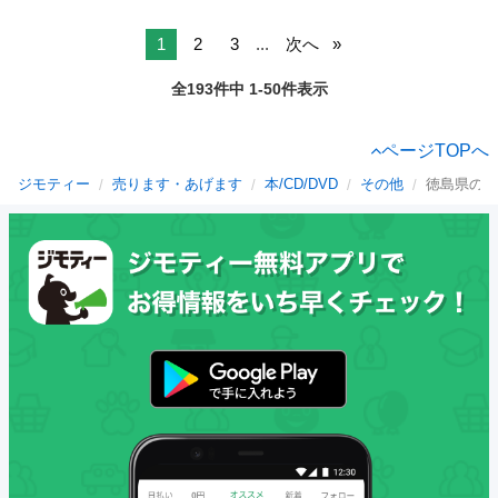
1
2
3
...
次へ
全193件中 1-50件表示
ページTOPへ
ジモティー
売ります・あげます
本/CD/DVD
その他
徳島県のそ