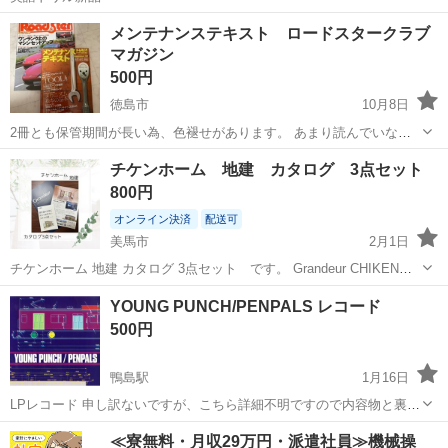
徳島
徳島市
新野駅
その他
ドリル
メンテナンステキスト ロードスタークラブ
マガジン
500円
徳島市
10月8日
2冊とも保管期間が長い為、色褪せがあります。 あまり読んでいない
ので、書き込みや破れはありません。 北島、藍住、松茂あたりでの取
徳島
徳島市
その他
テキスト
チケンホーム 地建 カタログ 3点セット
引希望です。
800円
オンライン決済
配送可
美馬市
2月1日
チケンホーム 地建 カタログ 3点セット です。 Grandeur CHIKEN
STYLING LIXIL 家を建てる前に知っておきたいタイルの話 高級感のあ
徳島
美馬市
その他
タイル
YOUNG PUNCH/PENPALS レコード
るタイルの外壁が特徴の 人気のハウスメーカーです♪ チケ...
500円
鴨島駅
1月16日
LPレコード 申し訳ないですが、こちら詳細不明ですので内容物と裏面
の写真を掲載しています。 直接お引き取りしていただける方を希望し
徳島
吉野川市
鴨島駅
その他
レコード
≪寮無料・月収29万円・派遣社員≫機械操
ます。 状態は綺麗ですが、あくまでも中古品です。 気に入ってもらえ