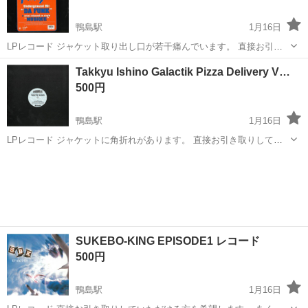
鴨島駅
1月16日
LPレコード ジャケット取り出し口が若干痛んでいます。 直接お引き
取りしていただける方を希望します。 あくまでも中古品です。 気に入
徳島
吉野川市
鴨島駅
その他
レコード
Takkyu Ishino Galactik Pizza Delivery V…
ってもらえると幸いです。 よろしくお願いします。
500円
鴨島駅
1月16日
LPレコード ジャケットに角折れがあります。 直接お引き取りしてい
ただける方を希望します。 あくまでも中古品です。 気に入ってもらえ
徳島
吉野川市
鴨島駅
その他
レコード
ると幸いです。 よろしくお願いします。
SUKEBO-KING EPISODE1 レコード
500円
鴨島駅
1月16日