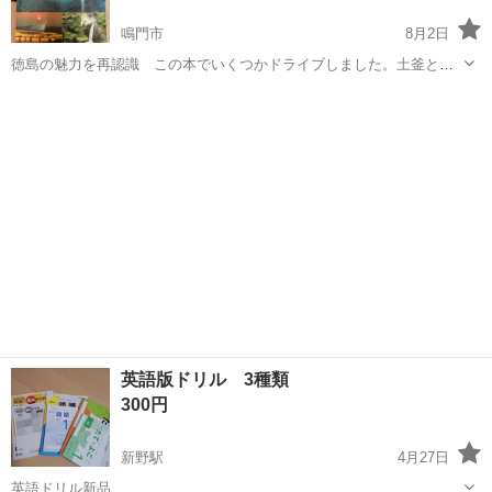
鳴門市
8月2日
徳島の魅力を再認識 この本でいくつかドライブしました。土釜とか
迫力あって良かったです✨
徳島
鳴門市
その他
しま
英語版ドリル 3種類
300円
新野駅
4月27日
英語ドリル新品