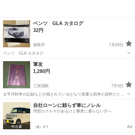
ベンツ GLA カタログ
32円
徳島市
7月24日
ベンツ GLA カタログ
徳島
徳島市
その他
ベンツ
軍友
1,280円
三加茂駅
7月3日
太平洋戦争の記録などが残されているかなり貴重な戦争の資料だと思
われます。けっこう分厚い本です。興味ある方よろしくお願いいたし
徳島
三好郡
三加茂駅
その他
自社ローンに頼らず車にノレル
ます。
理想のクルマがあるけど審査に通らない方へ
Ad
（株）ICT