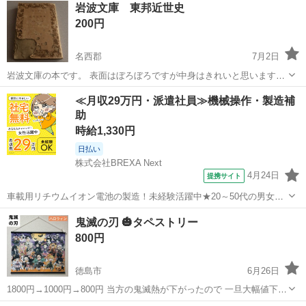
岩波文庫 東邦近世史
200円
名西郡
7月2日
岩波文庫の本です。 表面はぼろぼろですが中身はきれいと思います。
内容は分かりません。 昭和時代ので本です
徳島
名西郡
その他
≪月収29万円・派遣社員≫機械操作・製造補
助
時給1,330円
日払い
株式会社BREXA Next
4月24日
提携サイト
車載用リチウムイオン電池の製造！未経験活躍中★20～50代の男女活
躍中！寮費無料★備品付き1R寮完備！自宅からマイカー通勤OK！無料
徳島
その他
鬼滅の刃 🎃タペストリー
駐車場完備◎正社員登用制度あり！《徳島県板野郡松茂町》 人気の工
800円
場のお仕事 ◇車載用リチウ...
徳島市
6月26日
1800円→1000円→800円 当方の鬼滅熱が下がったので 一旦大幅値下げ
しました。 【商品】 「鬼滅の刃×ufotable cafe DINING ハッピーハロ