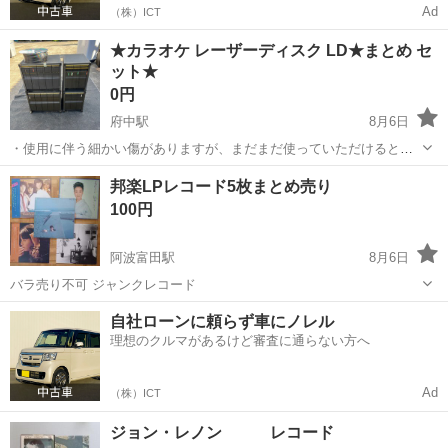
Ad
（株）ICT
★カラオケ レーザーディスク LD★まとめ セ
ット★
0円
府中駅
8月6日
・使用に伴う細かい傷がありますが、まだまだ使っていただけると思
います。 ・国府町までの直接引き取りでお願い致します。
徳島
徳島市
府中駅
その他
邦楽LPレコード5枚まとめ売り
100円
阿波富田駅
8月6日
バラ売り不可 ジャンクレコード
徳島
徳島市
阿波富田駅
その他
邦楽
自社ローンに頼らず車にノレル
理想のクルマがあるけど審査に通らない方へ
Ad
（株）ICT
ジョン・レノン レコード