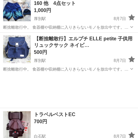
160 他 4点セット
1,000円
厚別駅
8月7日
断捨離敢行中。 食器棚や収納棚に入りきらないモノを放出中です。
USED。長期保管。 サイズ160のトランクスタイプの水着と 水泳キャ
北海道
札幌市
厚別駅
キッズ用品
【断捨離敢行】エルプチ ELLE petite 子供用
ップ・ゴーグル・ドラム型防水ポーチの4点セットまとめて。 約8年
リュックサック ネイビ…
前、息子が6...
500円
厚別駅
8月7日
断捨離敢行中。 食器棚や収納棚に入りきらないモノを放出中です。
USED。長期保管。 エルプチの子供用リュックサック。色はネイビ
北海道
札幌市
厚別駅
キッズ用品
ネイビー
ー。 保育園の通園(3年位)で、その後は外出用(4年位)に、使用してまし
た。 使用...
トラベルベストEC
700円
白石駅
8月7日