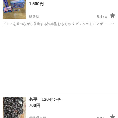
1,500円
幌市手稲区》 人気の工場のお...
篠路駅
8月7日
ドミノを並べながら前進する汽車型おもちゃ🎶 ピンクのドミノが1つ
欠品していますが、その他は揃っています^_^ 電池入ってます！
北海道
札幌市
篠路駅
キッズ用品
甚平 120センチ
700円