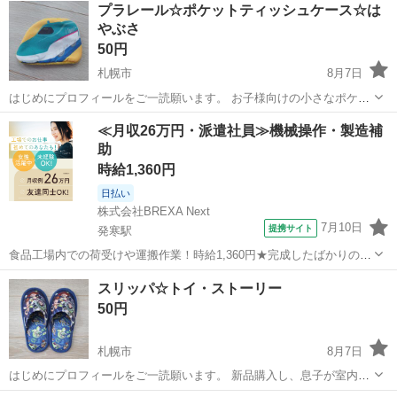
プラレール☆ポケットティッシュケース☆は
やぶさ
50円
札幌市
8月7日
はじめにプロフィールをご一読願います。 お子様向けの小さなポケッ
トティッシュ用ケースです。 (通常サイズのポケットティッシュは入り
北海道
札幌市
キッズ用品
ポケットティッシュ
≪月収26万円・派遣社員≫機械操作・製造補
ません) どのように手に入れたか記憶に無いのですが、ほとんど使いま
助
せんでしたのでキレイです♪...
時給1,360円
日払い
株式会社BREXA Next
7月10日
提携サイト
発寒駅
食品工場内での荷受けや運搬作業！時給1,360円★完成したばかりの新
しい工場での勤務◎空調完備で1年中快適作業★日払い制度あり！マイ
北海道
札幌市
発寒駅
その他
スリッパ☆トイ・ストーリー
カー通勤可！工場敷地内無料駐車場あり！休出ほぼなし！《北海道札
50円
幌市手稲区》 人気の工場のお...
札幌市
8月7日
はじめにプロフィールをご一読願います。 新品購入し、息子が室内で
履いたスリッパです。 正確なサイズ表記がないためメジャーで爪先か