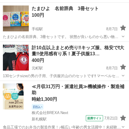
たまひよ 名前辞典 3冊セット
100円
手稲駅
8月7日
たまひよの名前辞典、3冊セットです。 状態が良いものから悪い物ま
で様々です。 折れや汚れ、マーカー跡などあります。 中古品にご理解
北海道
札幌市
手稲駅
子供用品
セット
計10点以上まとめ売り‼️キッズ服、格安で❗大
いただける方、取りに来ていただける方、どうぞ宜しくお願い致しま
量‼️使用感有り系！夏子供服13…
す。 今週中に破棄の予定です。
400円
元町駅
8月7日
130センチsizeの男の子用、子供服沢山ののセットです❗ マーベルセッ
ト上下も、ユニクロのマリオTシャツ、ステテコ、妖怪ウォッチやパジ
北海道
札幌市
元町駅
キッズ用品
マーベル
≪月収31万円・派遣社員≫機械操作・製造補
ャマ、H&Mのハーフパンツや、TKKIDSのハーフパンツや、ロゴスデ
助
イズハーフパンツ、...
時給1,300円
日払い
株式会社BREXA Next
7月21日
提携サイト
新札幌駅
食品工場でのお弁当の製造作業！♪幅広い年齢の男女活躍中！未経験活