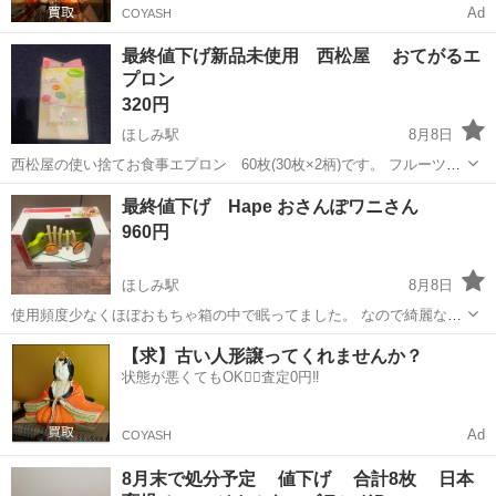
Ad
COYASH
最終値下げ新品未使用 西松屋 おてがるエ
プロン
320円
ほしみ駅
8月8日
西松屋の使い捨てお食事エプロン 60枚(30枚×2柄)です。 フルーツ柄
の新品未開封です。
北海道
札幌市
ほしみ駅
マタニティ用品
エプロン
最終値下げ Hape おさんぽワニさん
960円
ほしみ駅
8月8日
使用頻度少なくほぼおもちゃ箱の中で眠ってました。 なので綺麗な方
だと思います。 顔の一部に凹みがあります画像5で確認お願いしま
北海道
札幌市
ほしみ駅
ベビー用品
【求】古い人形譲ってくれませんか？
す。 木製のワニが動くたびに体をくねらせる、子供の歩行を促すプル
状態が悪くてもOK🙆‍♀️査定0円‼️
トイです。 楽天市場で4500円程...
Ad
COYASH
8月末で処分予定 値下げ 合計8枚 日本