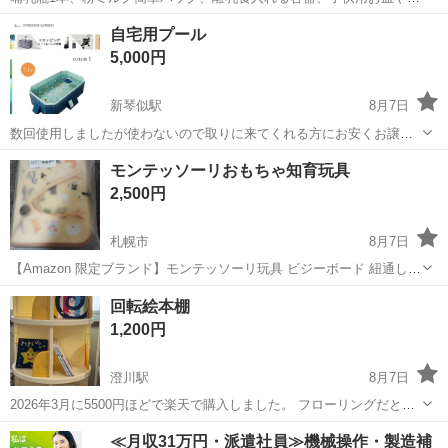
度で色が変わるスプーンなど… 粉ミルク簡単パックは2個セットです
北海道
札幌市
新道東駅
ベビー用品
粉ミルク
自宅用プール
が1個は開封済です。 哺乳瓶は洗って消毒済です。
5,000円
新琴似駅
8月7日
数回使用しましたが使わないので取りに来てくれる方にお安くお譲り
します！
北海道
札幌市
新琴似駅
その他
プール
モンテッソーリおもちゃ知育玩具
2,500円
札幌市
8月7日
【Amazon 限定ブランド】モンテッソーリ玩具 ビジーボード 紐通しお
もちゃ 誕生日プレゼント 3歳 4歳 5歳 もんてっそーり 入園祝い 布絵
北海道
札幌市
キッズ用品
モンテッソーリ
回転絵本棚
本 ビジーブック お着替えの練習 知育玩具 指先鍛錬 発達玩具 五感発
1,200円
育 フェ...
澄川駅
8月7日
2026年3月に5500円ほどで楽天で購入しました。 フローリングだと回
転するそうですが、 自宅がカーペットのため回転せず持て余していま
北海道
札幌市
澄川駅
ベビー用品
≪月収31万円・派遣社員≫機械操作・製造補
す。 B5サイズOKで、絵本も100冊入るそうです。 使っていただける