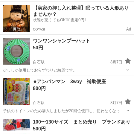
しい工場での勤務◎空調完備で1年中快適作業★日払い制度あり！マイ
北海道
札幌市
発寒駅
その他
【実家の押し入れ整理】眠っている人形あり
カー通勤可！工場敷地内無料駐車場あり！休出ほぼなし！《北海道札
ませんか？
幌市手稲区》 人気の工場のお...
状態が悪くてもOK🙆‍♀️査定0円‼️
Ad
COYASH
ワンワンシャンプーハット
50円
白石駅
8月7日
少ししか使用しておらずわりと綺麗です。
北海道
札幌市
白石駅
ベビー用品
✭アンパンマン 3way 補助便座
800円
白石駅
8月7日
子供のトイトレのため購入しましたが20回位使用し、使わなくなって
しまったのでお譲りします。 音などは、問題なく鳴ります。 未使用の
北海道
札幌市
白石駅
ベビー用品
100〜130サイズ まとめ売り ブランドあり
電池もお付けします。 楽天で3000円弱で購入しました。 洗剤にて洗
500円
い、熱湯消毒をし、箱付き...