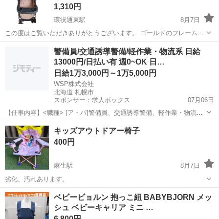
1,310円
環状通東駅
8月7日
この度はご覧いただきありがとうございます。 ゴールドのフレームと
ブラウンの落ち着いたカラーがおしゃれなベビーカーです。 便利なフ
北海道
札幌市
環状通東駅
ベビー用品
ゴールドフレーム
警備員/交通誘導警備/軽作業・物流系 日給
ロントトレイとカップホルダーが付いており、お出かけに重宝しま
13000円/日払い有 週0~OK 日…
す。 ​【商品について】 ​カラー:...
日給1万3,000円～1万5,000円
WSP株式会社
北海道 札幌市
スポンサー：求人ボックス
07月06日
【仕事内容】<職種> [ア・パ]警備員、交通誘導警備、軽作業・物流そ
の他 <雇用形態> アルバイト・パート <給与> [ア・パ]日給13,000円～
アルバイト・パート
キッズアウトドアー椅子
15,000円 交通費:一部支給 社内規定あり 仕事が早く終わっても日給全
400円
額支給!...
麻生駅
8月7日
劣化、汚れあります。
北海道
札幌市
麻生駅
キッズ用品
汚れ
ベビービョルン 抱っこ紐 BABYBJORN メッ
シュ ベビーキャリア ミニ …
6,800円