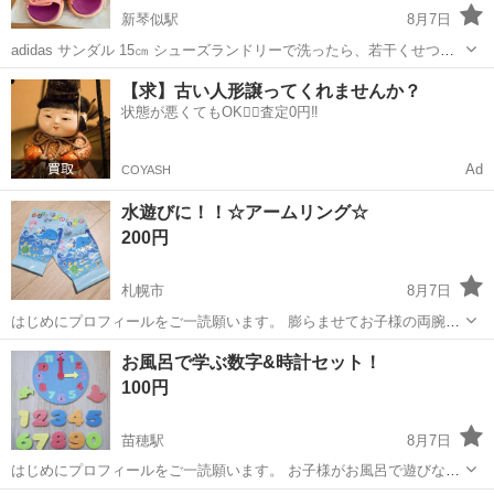
新琴似駅
8月7日
adidas サンダル 15㎝ シューズランドリーで洗ったら、若干くせつい
てます。 お気になさらない方いましたら
北海道
札幌市
新琴似駅
子供用品
【求】古い人形譲ってくれませんか？
状態が悪くてもOK🙆‍♀️査定0円‼️
Ad
COYASH
水遊びに！！☆アームリング☆
200円
札幌市
8月7日
はじめにプロフィールをご一読願います。 膨らませてお子様の両腕に
つける浮き輪のようなものです。(着画4枚目) 息子が1～2年ほど夏のプ
北海道
札幌市
キッズ用品
浮き輪
お風呂で学ぶ数字&時計セット！
ールで使いました。 サイズアウトしたためお譲りします！ 対象年齢は
100円
７歳以上。 少し折れ...
苗穂駅
8月7日
はじめにプロフィールをご一読願います。 お子様がお風呂で遊びなが
ら学べる数字と時計のセットです。らん 並び順や針の位置を変えると