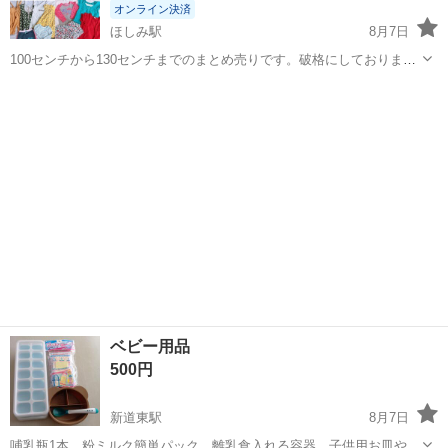
オンライン決済
ほしみ駅
8月7日
100センチから130センチまでのまとめ売りです。破格にしております
ので、一つ一つこの写真送ってくださいなどは控えていただけると幸
北海道
札幌市
ほしみ駅
キッズ用品
いです。ディズニーストアで購入したものやブランドも入っておりま
す。よろしくお願いします。
ベビー用品
500円
新道東駅
8月7日
哺乳瓶1本、粉ミルク簡単パック、離乳食入れる容器、子供用お皿や温