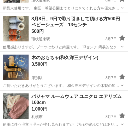
環状通東駅
8月7日
新品未使用です。 東区 希望公園までとりにきてくれる方を優先させ
ていただきます。 よろしくおねがいします。
北海道
札幌市
環状通東駅
キッズ用品
8月8日、9日で取り引きして頂ける方500円
ベビーシューズ 13センチ
500円
環状通東駅
8月7日
使用感ありますが、ブーツはわりと綺麗です。 13センチ 簡易的なクリ
ーニングはしました。
北海道
札幌市
環状通東駅
ベビー用品
シューズ
木のおもちゃ(和久洋三デザイン)
3,500円
厚別駅
8月7日
ご覧いただきありがとうございます。 和久洋三デザインの木製の知育
玩具3点セットセット+オマケ1点（ご希望であれば）です。 子供が遊
北海道
札幌市
厚別駅
キッズ用品
パジャマ ルームウェア ユニクロ エアリズム
んでいたので細かな傷や汚れはありますが、良質な木を使っていて今
160cm
も現役で問題なく遊べます。 ...
1,000円
札幌市
8月7日
使用に伴う毛立ち毛玉が少し見られますが、汚れや破れなどはありま