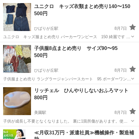
ブラック 2人乗りベビーカー 《特徴》 軽量でコンパクト設計なので、
北海道
札幌市
新道東駅
ベビー用品
ユニクロ キッズ衣類まとめ売り140〜150
持ち運びや収納がしやすいです♪ 型番: DUO...
500円
ひばりが丘駅
8月7日
ユニクロ キッズ服まとめ売り パーカーワンピース 150 綺麗です カ
ーディガン 150 使用感あり ヒートテックレギンスパンツ 140 シ
北海道
札幌市
ひばりが丘駅
キッズ用品
子供服8点まとめ売り サイズ90〜95
ミ、使用感、色褪せ デニムスカート 150 中古品をご理解いただき購
500円
入をお願いし...
ひばりが丘駅
8月7日
子供服まとめ売り ラングラージャンバースカート 95 ボーダーワンピ
ース 100 x-girlスカート 2T 白いキャミ 95 ピンクキャミ 95 黄色
北海道
札幌市
ひばりが丘駅
キッズ用品
リッチェル ひんやりしないおふろマット
キャミ95 ピンクのパンツ 90 カーキのパンツ 95 シミがあ...
800円
美園駅
8月7日
子供が成長し不要となくなりました。 裏に1箇所傷があります。使用
には問題ありません。 写真にてご確認ください。 よろしくお願いいた
北海道
札幌市
美園駅
ベビー用品
≪月収31万円・派遣社員≫機械操作・製造補
します。