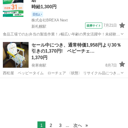
助
時給1,300円
日払い
株式会社BREXA Next
7月21日
提携サイト
新札幌駅
食品工場でのお弁当の製造作業！♪幅広い年齢の男女活躍中！未経験活
躍中♪日払い制度あり◎働きやすい空調完備♪車・バイク・自転車通勤
北海道
札幌市
新札幌駅
その他
セール中につき、通常特価1,958円より30％
可！安心の社会保険完備！駅から無料送迎あり◎《北海道札幌市厚別
引きの1,370円! ベビーチェ…
区》 人気の工場のお仕事 【お弁...
1,370円
発寒南駅
8月7日
西松屋 ペッピータイム ローチェア 〈状態〉 リサイクル品につき、
キズ、スレ等ございます。 テーブルは付属しておりません。 ★店頭展
北海道
札幌市
発寒南駅
ベビー用品
西松屋
示品のですのでご来店いただくと実物をご覧にいただけます★ ★各...
1
2
3
...
次へ