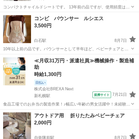
コンパクトチャイルドシートです。 13年前の品ですが、使用頻度は少
ないです。 軽くて小さいのが便利でした。 6年ほど、自宅保管してま
北海道
札幌市
白石駅
ベビー用品
コンビ バウンサー ルシエス
した。
3,500円
白石駅
8月7日
10年以上前の品です。バウンサーとして半年ほど、ベビーチェアとし
て半年ほど使用しました。 よごれ、傷は少なく、綺麗です。 スイン
北海道
札幌市
白石駅
ベビー用品
≪月収31万円・派遣社員≫機械操作・製造補
グ、メロディ、動作確認しました。問題ありません。 ずっと物入れに
助
入れていたので、シートは自宅洗濯...
時給1,300円
日払い
株式会社BREXA Next
7月21日
提携サイト
新札幌駅
食品工場でのお弁当の製造作業！♪幅広い年齢の男女活躍中！未経験活
躍中♪日払い制度あり◎働きやすい空調完備♪車・バイク・自転車通勤
北海道
札幌市
新札幌駅
その他
アウトドア用 折りたたみベビーチェア
可！安心の社会保険完備！駅から無料送迎あり◎《北海道札幌市厚別
2,000円
区》 人気の工場のお仕事 【お弁...
自衛隊前駅
8月7日