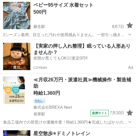
北海道
札幌市
苗穂駅
ベビー用品
セット
ベビー95サイズ 水着セット
無限に遊べますよ(笑)♪ 中古品にご理解の上、スムーズに連絡が取れて
500円
菊水元町まで取りに来てく...
麻生駅
8月7日
2シーズン着用、目立った汚れや使用感ありません。 一部引っ掻き傷
あります、3枚目見てください。 記名あります。
北海道
札幌市
麻生駅
キッズ用品
【実家の押し入れ整理】眠っている人形あり
ませんか？
状態が悪くてもOK🙆‍♀️査定0円‼️
Ad
COYASH
≪月収26万円・派遣社員≫機械操作・製造補
助
時給1,360円
日払い
株式会社BREXA Next
7月10日
提携サイト
発寒駅
食品工場内での荷受けや運搬作業！時給1,360円★完成したばかりの新
しい工場での勤務◎空調完備で1年中快適作業★日払い制度あり！マイ
北海道
札幌市
発寒駅
その他
星空散歩⭐️ドミノトレイン
カー通勤可！工場敷地内無料駐車場あり！休出ほぼなし！《北海道札