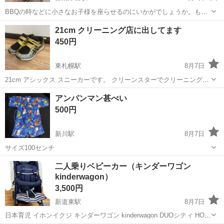
BBQの時などに小さなお子様を座らせるのにいかがでしょうか。もち
ろん室内でお食事の時にも！ 3回ほど使いました。使用回数は少ない
北海道
札幌市
自衛隊前駅
ベビー用品
21cm クリーニング店に出してます
ですが外での使用でしたので足の底などに多少汚れ、傷はあります。
450円
しまう前に洗ってはいます。 ...
東札幌駅
8月7日
21cm アシックス スニーカーです。 クリーンスターでクリーニングに
出したまま 保管していました。 紐ではなくマジックテープです。
北海道
札幌市
東札幌駅
キッズ用品
アンパンマン甚べい
500円
新川駅
8月7日
サイズ100センチ
北海道
札幌市
新川駅
キッズ用品
アンパンマン
二人乗りベビーカー（キンダーワゴン
kinderwagon）
3,500円
新道東駅
8月7日
日本育児 イホンイクジ キンダーワゴン kinderwagon DUOシティ HOP