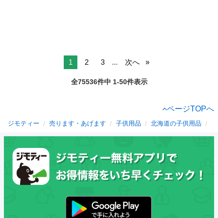
1
2
3
...
次へ
全75536件中 1-50件表示
ページTOPへ
ジモティー
売ります・あげます
子供用品
北海道の子供用品
札