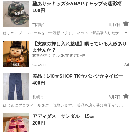
北海道
札幌市
キッズ用品
ストーリー
難あり☆キッズ☆ANAPキャップ☆迷彩柄
らかかとまで計測してます。画像を参考にご検討ください。 足を乗せ
100円
る部分の布に毛玉なし、フチはや...
苗穂駅
8月7日
はじめにプロフィールをご一読願います。 ネットで新品購入したかっ
こいいANAPのキャップです☆ サイズ表記無し。息子が幼稚園〜小学4
北海道
札幌市
苗穂駅
キッズ用品
迷彩
【実家の押し入れ整理】眠っている人形あり
年生までサイズ調整しながら使用しました。 目立つ汚れはありません
ませんか？
が ①ツバの先に色あせ ...
状態が悪くてもOK🙆‍♀️査定0円‼️
Ad
COYASH
美品！140☆SHOP TK☆パンツ☆ネイビー
400円
札幌市
8月7日
はじめにプロフィールをご一読願います。 美品を譲り受け息子がワン
シーズン使用したものです。 学校へは履いていかず休日出かける時の
北海道
札幌市
キッズ用品
アディダス サンダル 15㎝
み使用した程度。 ワールドのお品なので形もキレイで、生地も柔らか
200円
く使用感もあまりありません♪ ...