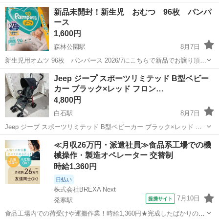
せん。
北海道
札幌市
キッズ用品
新品未開封！新生児 おむつ 96枚 パンパ
ース
1,600円
森林公園駅
8月7日
新生児用オムツ 96枚 パンパース 2026/7にこちらで新品でお譲り頂き
ましたが、 使わなかったので出品します。 新品未開封ですが自宅保管
北海道
札幌市
森林公園駅
ベビー用品
Jeep ジープ スポーツリミテッド B型ベビー
品です。 ノークレームノーリターンでよろしくお願い致します。
カー ブラック×レッド フロン…
4,800円
白石駅
8月7日
Jeep ジープ スポーツリミテッド B型ベビーカー ブラック×レッド フ
ロントバー付き J is for Jeep Sports Limited ​■商品情報 ・ブランド：
北海道
札幌市
白石駅
ベビー用品
≪月収26万円・派遣社員≫食品系工場での機
Jeep（ジープ） / ティーレックス（T-RE...
械操作・製造オペレーター 交替制
時給1,360円
日払い
株式会社BREXA Next
7月10日
提携サイト
発寒駅
食品工場内での荷受けや運搬作業！時給1,360円★完成したばかりの新