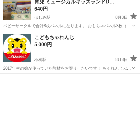
育児 ミュージカルキッズランドD…
640円
ほしみ駅
8月8日
ベビーサークルで合計8枚パネルになります。 おもちゃパネル3枚（3
枚受話器なし、2枚アクションボールなし、1枚鏡に一部小さい割れあ
北海道
札幌市
ほしみ駅
ベビー用品
こどもちゃれんじ
りですが引っ掛かりはなしで鏡自体擦り傷あります。） 扉パネル1枚
5,000円
標準パネル4枚 細かい傷、使...
稲穂駅
8月8日
2017年生の娘が使っていた教材をお譲りしたいです！ ちゃれんじぷち
からじゃんぷまであり、使ってない教材も多いです！ 年少ぐらいまで
北海道
札幌市
稲穂駅
キッズ用品
教材
はトイと絵本メインで遊んでいて、それ以降はトイ、絵本はほぼ使わ
ずにドリルメインで使っていまし...