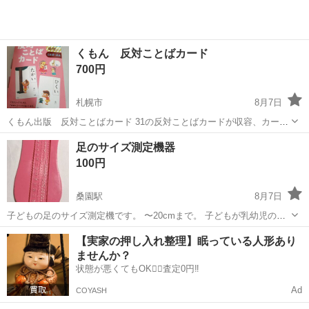
くもん 反対ことばカード
700円
札幌市
8月7日
くもん出版 反対ことばカード 31の反対ことばカードが収容、カード
全て揃っています。 発語が遅かった娘に、ことばに親しんでほしいと
北海道
札幌市
キッズ用品
カード
足のサイズ測定機器
思い時々自宅で使っていました。 大人が見せて使っていたので、破れ
100円
等はありません。こと...
桑園駅
8月7日
子どもの足のサイズ測定機です。 〜20cmまで。 子どもが乳幼児の時
に自宅で足のサイズを測るのに使用していました。 ノークレーム・ノ
北海道
札幌市
桑園駅
その他
【実家の押し入れ整理】眠っている人形あり
ーリターンでお願いします。 桑園駅近辺で受渡しできる方。 受渡しに
ませんか？
ついてプロフ...
状態が悪くてもOK🙆‍♀️査定0円‼️
Ad
COYASH