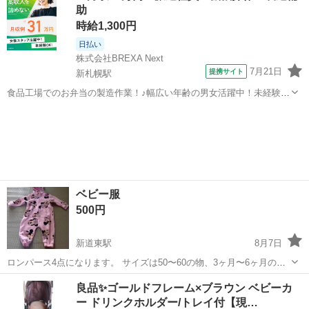
助
方、よろしくお願...
時給1,300円
日払い
株式会社BREXA Next
7月21日
提携サイト
新札幌駅
食品工場でのお弁当の製造作業！♪幅広い年齢の男女活躍中！未経験活
躍中♪日払い制度あり◎働きやすい空調完備♪車・バイク・自転車通勤
北海道
札幌市
新札幌駅
その他
可！安心の社会保険完備！駅から無料送迎あり◎《北海道札幌市厚別
区》 人気の工場のお仕事 【お弁...
ベビー服
500円
新道東駅
8月7日
ロンパース4点になります。 サイズは50〜60の物、3ヶ月〜6ヶ月の物
になります❢
北海道
札幌市
新道東駅
ベビー用品
​良品✨ゴールドフレーム×ブラウン ベビーカ
ー ドリンクホルダー/トレイ付【現…