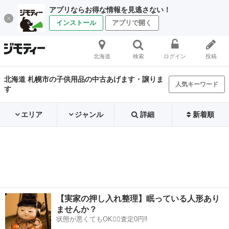
アプリならお得な情報を見逃さない！
インストール
アプリで開く
北海道
検索
ログイン
投稿
北海道 札幌市の子供用品の中古あげます・譲りま
人気キーワード
す
エリア
ジャンル
詳細
新着順
【実家の押し入れ整理】眠っている人形あり
ませんか？
状態が悪くてもOK🙆‍♀️査定0円‼️