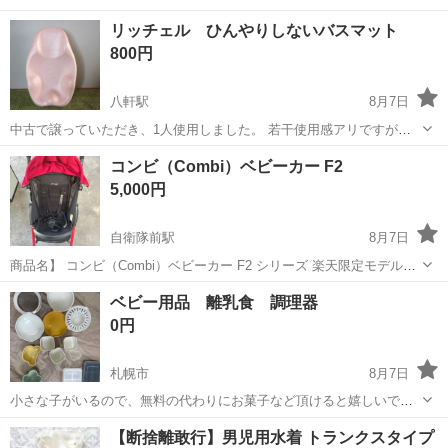
躍中♪日払い制度あり◎働きやすい空調完備♪車・バイク・自転車通勤
北海道
札幌市
新札幌駅
その他
リッチェル ひんやりしないバスマット
可！安心の社会保険完備！駅から無料送迎あり◎《北海道札幌市厚別
800円
区》 人気の工場のお仕事 【お弁...
八軒駅
8月7日
中古で譲っていただき、1人使用しました。 若干使用感アリですが、
使うぶんには特に問題ないと思います。 八軒ダイイチ横のひまわり公
北海道
札幌市
八軒駅
ベビー用品
コンビ（Combi）ベビーカー F2
園で受け渡し希望です
5,000円
自衛隊前駅
8月7日
商品名】 コンビ（Combi）ベビーカー F2 シリーズ 楽天限定モデル
（レッド） 【商品の状態】 ・動作確認済み（折りたたみ、走行、ブレ
北海道
札幌市
自衛隊前駅
ベビー用品
ベビー用品 離乳食 調理器
ーキなど問題ありません） ・シートやベルト部分は目立つ汚れはな
0円
く、通気性も良いため快...
札幌市
8月7日
小さな子がいるので、無料の代わりにお菓子など頂けると嬉しいで
す！！
北海道
札幌市
子供用品
【断捨離敢行】男児用水着 トランクスタイプ