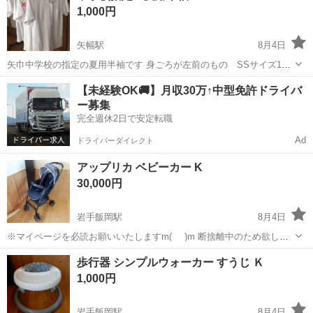
1,000円
濯お願いします。 ...
矢幅駅
8月4日
矢巾中学校の指定の夏用半袖です 身ごろが左前のもの SSサイズ1
枚・Sサイズ11枚 身ごろが右前のもの Sサイズ1枚 1枚のお値段が
岩手
紫波郡
矢幅駅
子供用品
矢巾
【未経験OK🚚】月収30万↑中型免許ドライバ
1000円でございます used品ですが、まだまだ着られます used品にご
ー募集
理解いただけます方へ
完全週休2日で安定転職
Ad
ドライバーダイレクト
アップリカ ベビーカー K
30,000円
岩手飯岡駅
8月4日
※マイページを必読お願いいたしますm(_ _)m 断捨離中のため欲しい
方にお譲りします。 よろしくお願いします(^-^) その他にも色々出品し
岩手
盛岡市
岩手飯岡駅
ベビー用品
歩行器 シンプルウォーカー すうじ Ｋ
ています、 おまとめ大歓迎です！
1,000円
岩手飯岡駅
8月4日