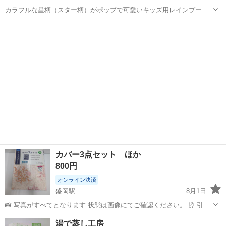
カラフルな星柄（スター柄）がポップで可愛いキッズ用レインブーツ
です！ 青地に黄・赤・水色の星がたくさん散りばめられており、雨の
岩手
花巻市
似内駅
キッズ用品
レインブーツ
日のお出かけや公園遊び、園での水遊びなどにぴったりのデザインで
す。 カラー： ブルー / 青（星...
カバー3点セット ほか
800円
オンライン決済
盛岡駅
8月1日
📸 写真がすべてとなります 状態は画像にてご確認ください。 ⏰ 引き
取り期限について ・引き取りは 「決済の翌々日」以降 にお願いしま
岩手
盛岡市
盛岡駅
マタニティ用品
場所
湯で蒸し工房
す。 （当日・翌日の指定はできません） ・原則として 決済後2週