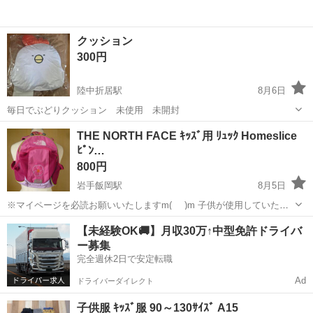
クッション
300円
陸中折居駅
8月6日
毎日でぶどりクッション 未使用 未開封
岩手
奥州市
陸中折居駅
ベビー用品
THE NORTH FACE ｷｯｽﾞ用 ﾘｭｯｸ Homeslice
ﾋﾟﾝ…
800円
岩手飯岡駅
8月5日
※マイページを必読お願いいたしますm(_ _)m 子供が使用していたの
で中古品です。 シミなどあるかもしれません。 欲しい方にお譲りしま
岩手
盛岡市
岩手飯岡駅
キッズ用品
【未経験OK🚚】月収30万↑中型免許ドライバ
す。 よろしくお願いします(^-^) その他にも色々出品してい...
ー募集
完全週休2日で安定転職
Ad
ドライバーダイレクト
子供服 ｷｯｽﾞ服 90～130ｻｲｽﾞ A15