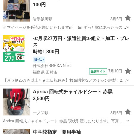
100円
岩手飯岡駅
8月5日
※マイページを必読お願いいたしますm(__)m ずっと家にあったもので
す。 断捨離中のため欲しい方にお譲りします。 よろしくお願いします
岩手
盛岡市
岩手飯岡駅
キッズ用品
≪月収27万円・派遣社員≫組立・加工・プレ
(^-^) その他にも色々出品していますのでよろしくお願いします...
ス
時給1,300円
日払い
株式会社BREXA Next
7月10日
提携サイト
福島県 田村市
【月収例26万円以上可★土日祝休み】救命胴衣などのミシン縫製！20
代～50代の男女大活躍中★日払い制度あり！マイカー通勤OK＆無料駐
福島
田村市
その他
Aprica 回転式チャイルドシート 赤黒
車場完備！食堂利用可★交通費支給◎《福島県田村市》 人気の工場の
3,500円
お仕事 ◇救命胴衣などのミ...
一ノ関駅
8月5日
Aprica 回転式チャイルドシート 赤黒 現状引渡しになります。写真に
て確認お願いします。 日焼け、傷、シール剥がれなどあります。 中古
岩手
一関市
一ノ関駅
ベビー用品
中学校指定 夏用半袖
品にご理解ある方お取引よろしくお願いします。 ご自身でカバー等洗