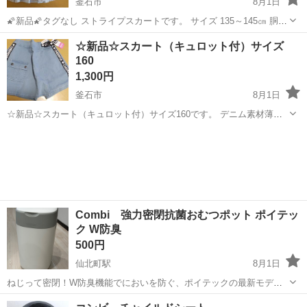
釜石市
8月1日
🌠新品🌠タグなし ストライプスカートです。 サイズ 135～145㎝ 胴囲
53～59㎝ 表生地 ポリエステル65％ 綿35％ 裏生地 ポリエステル100％
岩手
釜石市
キッズ用品
新品
☆新品☆スカート（キュロット付）サイズ
パイピング部分 綿90％ ポリエステル6％ レーヨン4...
160
1,300円
釜石市
8月1日
☆新品☆スカート（キュロット付）サイズ160です。 デニム素材薄ブ
ルーでロゴがcuteなスカートです。 素材 綿63% ﾎﾟﾘｴｽﾃﾙ20% ﾚｰﾖﾝ
岩手
釜石市
キッズ用品
キュロット
15% ﾎﾟﾘｳﾚﾀﾝ2% テープ部分 綿100% 前ひ...
Combi 強力密閉抗菌おむつポット ポイテッ
ク W防臭
500円
仙北町駅
8月1日
ねじって密閉！W防臭機能でにおいを防ぐ、ポイテックの最新モデ
ル。 サイズ W292×D255×H443mm 重量 1.6kg ※ゴミ袋カセットは別
岩手
盛岡市
仙北町駅
ベビー用品