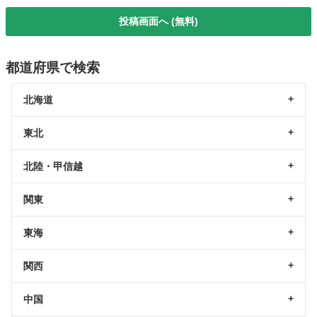
投稿画面へ (無料)
都道府県で検索
北海道
東北
北陸・甲信越
関東
東海
関西
中国