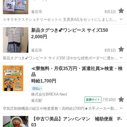
釜石市
8月1日
☆キラキラステショナリーセット☆ 文房具4点をセットにしました！
①マルチブック たて約15㎝ よこ約11㎝ 中はプラスチック風の台紙
岩手
釜石市
キッズ用品
メモ帳
新品タグつき🌠ワンピース サイズ150
（10枚付いてます）にプリクラなど貼れるミニブック。ルーズリーフ
2,000円
タイプなので、推...
釜石市
8月1日
新品タグつき🌠ワンピース サイズ150 涼やかな紺色ボーダーに透かし
レースがバラ🌹柄で、薄手のデニム調の３段フリルに、ドット柄のリ
岩手
釜石市
キッズ用品
新品
≪寮無料・月収35万円・派遣社員≫検査・検
ボンがあしらわれた可愛いぃワンピースです。 素材 上身頃表側 ポリ
品
エステル80％ レーヨン...
時給1,700円
日払い
株式会社BREXA Next
7月10日
提携サイト
釜石駅
空気圧制御機器の組立や検査業務！高時給1700円★大手メーカー勤
務！嬉しい寮費無料！ワンルーム寮完備★マイカー通勤OK＆工場敷地
岩手
釜石市
釜石駅
その他
【中古♡美品】アンパンマン 補助便座 P-
内に無料駐車場あり★！《岩手県釜石市》 人気の工場のお仕事 ◇空気
03
圧制御機器（シリンダ、バルブ...