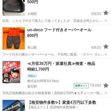
500円
った状態の未使用品です。 ...
大槌駅
8月2日
以前、こちらで中古で購入して使ってましたが、高速走る時とかにし
か使わずでした。 使用感はあります。カバーは洗濯済みです。 6歳な
岩手
上閉伊郡
大槌駅
キッズ用品
un-deco フード付きオーバーオール
ったので、不要になりました。
800円
青山駅
8月2日
フード付きの暖かいオーバーオール、子供用に最適。 - カラー: オレン
ジ/ネイビー - ブランド: un-deco - デザイン: フード付き/ボタン留め -
岩手
盛岡市
青山駅
ベビー用品
オーバーオール
≪月収35万円・派遣社員≫検査・検品
素材: 中綿入り/暖かい - スタイル: オーバーオールスタイ...
時給1,700円
日払い
株式会社BREXA Next
7月10日
提携サイト
釜石駅
空気圧制御機器の組立や検査業務！高時給1700円★大手メーカー勤
務！嬉しい寮費無料！ワンルーム寮完備★マイカー通勤OK＆工場敷地
岩手
釜石市
釜石駅
その他
【格安物件多数✨】家賃4万円以下多数
内に無料駐車場あり★！《岩手県釜石市》 人気の工場のお仕事 ◇空気
【保証人ナシ】賃貸物件多数掲載！
圧制御機器（シリンダ、バルブ...