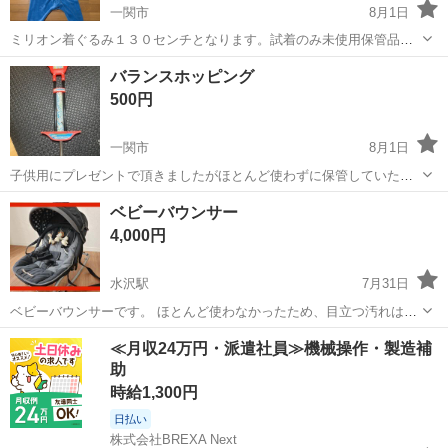
一関市
8月1日
ミリオン着ぐるみ１３０センチとなります。試着のみ未使用保管品と
なります。
岩手
一関市
キッズ用品
着ぐるみ
バランスホッピング
500円
一関市
8月1日
子供用にプレゼントで頂きましたがほとんど使わずに保管していた物
となります。
岩手
一関市
その他
ホッピング
ベビーバウンサー
4,000円
水沢駅
7月31日
ベビーバウンサーです。 ほとんど使わなかったため、目立つ汚れはあ
りません。 おもちゃが吊り下げられるトイバーが付属しているのが特
岩手
奥州市
水沢駅
ベビー用品
バウンサー
≪月収24万円・派遣社員≫機械操作・製造補
徴です。 背もたれのリクライニング調節や、脚のストッパーを切り替
助
えることで「ゆりかご（スイング...
時給1,300円
日払い
株式会社BREXA Next