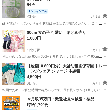
64円
間...
オンライン決済
盛岡駅
8月1日
📸 写真がすべてとなります 状態は画像にてご確認ください。 ⏰ 引き
取り期限について ・引き取りは 「決済の翌々日」以降 にお願いしま
岩手
盛岡市
盛岡駅
マタニティ用品
場所
80cm 女の子 可愛い まとめ売り
す。 （当日・翌日の指定はできません） ・原則として 決済後2週
1,000円
間...
仙北町駅
8月1日
別出品のしなぷしゅ 80cm 300円も無料でおつけ致します*ˊᵕˋ* 90cmも
少し入ってますが小さめでしたので、80cmの時に着てました*ˊᵕˋ* 子ど
岩手
盛岡市
仙北町駅
ベビー用品
子ども
【総額10,800円分】大釜幼稚園保育園 トレー
もが使用した物にご理解ある方のみ宜しくお願い致します◡̈⃝⋆*...
ニングウェア ジャージ 体操着
4,500円
厨川駅
8月1日
転園のため2～3回短時間の着用のみです。長袖長ズボンは1回くらいし
か着てないかも知れません。 半そでTシャツはゼッケンを縫いつけた
岩手
盛岡市
厨川駅
キッズ用品
トレーニングウェア
≪月収35万円・派遣社員≫検査・検品
針穴がありますが、またゼッケンを付けることになるので問題ないか
時給1,700円
と思います。 とても綺麗な状...