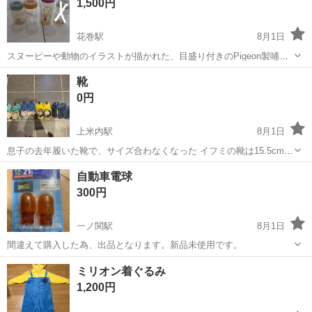
1,500円
花巻駅
8月1日
スヌーピーや動物のイラストが描かれた、目盛り付きのPigeon製哺乳
瓶3本セットです。 - ブランド: Pigeon - セット内容: 哺乳瓶3本 - 最大
岩手
盛岡市
花巻駅
ベビー用品
靴
容量: プラ160ml×1本、240ml×1本 ガラス1...
0円
上米内駅
8月1日
息子の去年履いた靴で、サイズ合わなくなった イフミの靴は15.5cm
長靴は15.0cm 全部で無料でお譲りします 記名あり、洗ってから使っ
岩手
盛岡市
上米内駅
キッズ用品
無料
自動車電球
てください 中古品のためサイズや状態などが目安であることをご了承
300円
いただける方のみお問...
一ノ関駅
8月1日
間違えて購入した為、出品となります。新品未使用です。
岩手
一関市
一ノ関駅
ベビー用品
自動車
ミリオン着ぐるみ
1,200円