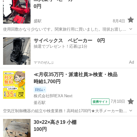
0円
盛駅
8月4日
使用回数かなり少ないです。関東旅行用に買いました。現状お渡しで
す。畳まります。
岩手
大船渡市
盛駅
ベビー用品
サイベックス ベビーカー 0円
抽選でプレゼント！応募は1分
Ad
ママのぜんぶ
≪月収35万円・派遣社員≫検査・検品
時給1,700円
日払い
株式会社BREXA Next
7月10日
提携サイト
釜石駅
空気圧制御機器の組立や検査業務！高時給1700円★大手メーカー勤
務！嬉しい寮費無料！ワンルーム寮完備★マイカー通勤OK＆工場敷地
岩手
釜石市
釜石駅
その他
30×22×高さ19 小棚
内に無料駐車場あり★！《岩手県釜石市》 人気の工場のお仕事 ◇空気
100円
圧制御機器（シリンダ、バルブ...