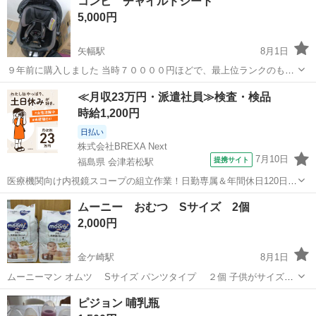
コンビ チャイルドシート
売りです
5,000円
矢幅駅
8月1日
９年前に購入しました 当時７００００円ほどで、最上位ランクのもの
でした ２年間使用後、自宅保管しておりました 変色がみられます 使
岩手
紫波郡
矢幅駅
ベビー用品
≪月収23万円・派遣社員≫検査・検品
用前に丸洗いすることをオススメいたします 美品ではありません
時給1,200円
日払い
株式会社BREXA Next
7月10日
提携サイト
福島県 会津若松駅
医療機関向け内視鏡スコープの組立作業！日勤専属＆年間休日120日
★◎20代～40代の男女活躍中！送迎あり！マイカー通勤OK◎無料駐車
福島
会津若松市
会津若松駅
その他
ムーニー おむつ Sサイズ 2個
場あり★日払いあり◎空調完備で快適作業！《福島県会津若松市》 人
2,000円
気の工場のお仕事 ◇医療機...
金ケ崎駅
8月1日
ムーニーマン オムツ Sサイズ パンツタイプ ２個 子供がサイズア
ウトした為 赤ちゃん ベビー用品
岩手
胆沢郡
金ケ崎駅
ベビー用品
ムーニー
ピジョン 哺乳瓶