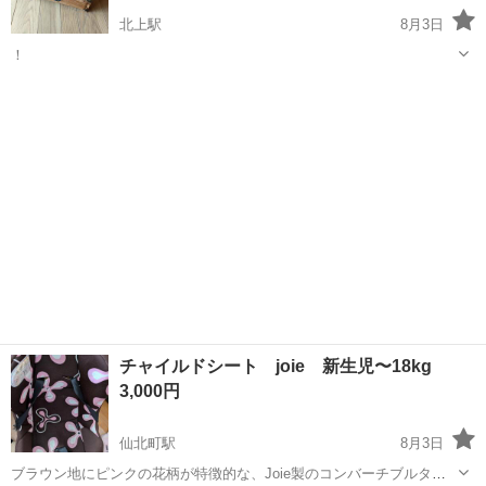
北上駅
8月3日
！
岩手
北上市
北上駅
ベビー用品
小棚
チャイルドシート joie 新生児〜18kg
3,000円
仙北町駅
8月3日
ブラウン地にピンクの花柄が特徴的な、Joie製のコンバーチブルタイ