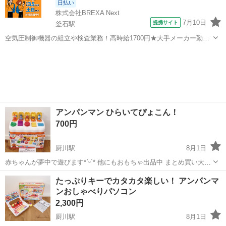
日払い
株式会社BREXA Next
7月10日
提携サイト
釜石駅
空気圧制御機器の組立や検査業務！高時給1700円★大手メーカー勤
務！嬉しい寮費無料！ワンルーム寮完備★マイカー通勤OK＆工場敷地
岩手
釜石市
釜石駅
その他
内に無料駐車場あり★！《岩手県釜石市》 人気の工場のお仕事 ◇空気
圧制御機器（シリンダ、バルブ...
アンパンマン ひらいてぴょこん！
700円
厨川駅
8月1日
赤ちゃんが夢中で遊びます*ˊᵕˋ* 他にもおもちゃ出品中 まとめ買い大歓
迎♪ 価格：3,630円（税込） 発売日：2013年09月21日 対象年齢：1才
岩手
盛岡市
厨川駅
ベビー用品
アンパンマン
たっぷりキーでカタカタ楽しい！ アンパンマ
以上 「ひねる」「さげる」「おす」「たおす」「まわす」の５つの
ンおしゃべりパソコン
ス...
2,300円
厨川駅
8月1日