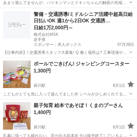
あまり遊んでませんが、バイキンマンとドキンちゃんの触覚の先端が
少しだけ剥げてます。 他にもおもちゃ出品中 まとめ買い大歓迎♪ 価
岩手
盛岡市
厨川駅
ベビー用品
アンパンマン
警備・交通誘導/ミドルシニア活躍中超高日給
格：6,380円（税込） 発売日：2021年06月26日 対象年齢：1.5才以上
日払いOK 週1から2日OK 交通誘…
「それい...
日給1万2,000円～
株式会社MSK
岩手県
スポンサー：求人ボックス
07月28日
【仕事内容】/ 交通誘導スタッフ大募集! Q.働く場所は? 工事現場や駐
車場、イベント会場など。 国際的なスポーツ大会の警備も 行っていま
アルバイト・パート
ボールでごきげん! ジャンピングコースター
した! Q.交通誘導スタッフって何するの? 先輩の指示に従って、 看板
1,300円
やカラーコーンの設置や...
厨川駅
8月1日
こどもがとても気に入って遊んでましたꕤ︎︎ シールが少しめくれてるの
と、ミッキーのプリントが他のに比べると剥げてます。 他にもおもち
岩手
盛岡市
厨川駅
ベビー用品
ボール
親子知育 絵本であそぼ！くまのプーさん
ゃ出品中 まとめ買い大歓迎♪ 6,600円（税込） ディズニーキャラクタ
1,400円
ーたちのかわ...
厨川駅
8月1日
乱暴に扱っても破れない、音が出る絵本ꕤ︎︎ 今は販売終了しているよう