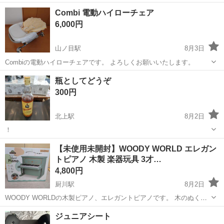
プチャイルドシートです。 - ブランド: Joie - タイプ: コンバーチブル
岩手
盛岡市
仙北町駅
ベビー用品
Combi 電動ハイローチェア
タイプチャイルドシート - 適応体重: 18kg以下 - カラー: ブラウン...
6,000円
山ノ目駅
8月3日
Combiの電動ハイローチェアです。 よろしくお願いいたします。
岩手
一関市
山ノ目駅
ベビー用品
瓶としてどうぞ
300円
北上駅
8月2日
！
岩手
北上市
北上駅
ベビー用品
【未使用未開封】WOODY WORLD エレガン
トピアノ 木製 楽器玩具 3才…
4,800円
厨川駅
8月2日
WOODY WORLDの木製ピアノ、エレガントピアノです。 木のぬくも
りを感じられる優しい音色の楽器玩具で、お子様の知育やリズム遊び
岩手
盛岡市
厨川駅
キッズ用品
ジュニアシート
に最適です。 対象年齢は3才以上となっております。 パッケージに入