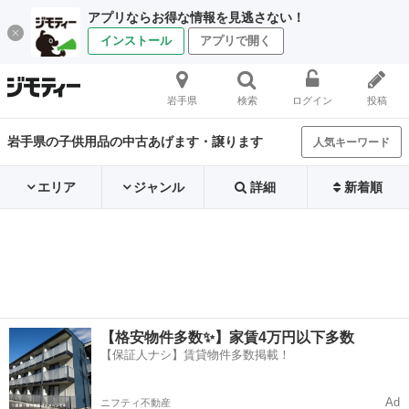
アプリならお得な情報を見逃さない！
インストール
アプリで開く
岩手県
検索
ログイン
投稿
岩手県の子供用品の中古あげます・譲ります
人気キーワード
エリア
ジャンル
詳細
新着順
【格安物件多数✨】家賃4万円以下多数
【保証人ナシ】賃貸物件多数掲載！
Ad
ニフティ不動産