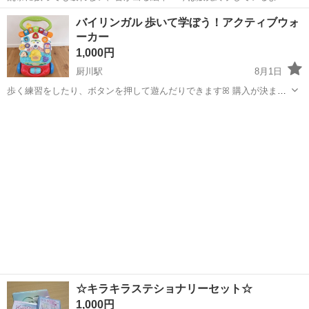
です。 他にもおもちゃ出品中 まとめ買い大歓迎♪ 定価7,150円 商品の
岩手
盛岡市
厨川駅
ベビー用品
くまのプーさん
バイリンガル 歩いて学ぼう！アクティブウォ
特長 【商品紹介】 世界中で愛され続ける「くまのプーさん」の人気の
ーカー
お話を、...
1,000円
厨川駅
8月1日
歩く練習をしたり、ボタンを押して遊んだりできますꕤ︎︎ 購入が決まり
ましたら細部も綺麗に拭きあげるつもりですが、凹凸が多く落としき
岩手
盛岡市
厨川駅
ベビー用品
アクティブウォーカー
れない部分もあるかも知れませんのでご了承ください( . .)" 定価6,999
円 19...
☆キラキラステショナリーセット☆
1,000円