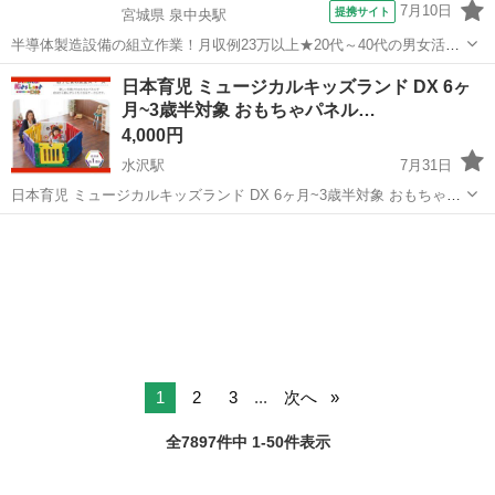
7月10日
提携サイト
宮城県 泉中央駅
半導体製造設備の組立作業！月収例23万以上★20代～40代の男女活躍
中中！社会保険完備！送迎あり！◎マイカー通勤OK＆無料駐車場完
宮城
泉中央駅
その他
日本育児 ミュージカルキッズランド DX 6ヶ
備！作業着無償貸与◎食堂利用可★《宮城県黒川郡大和町》 人気の工
月~3歳半対象 おもちゃパネル…
場のお仕事 ◇半導体製造設備...
4,000円
水沢駅
7月31日
日本育児 ミュージカルキッズランド DX 6ヶ月~3歳半対象 おもちゃパ
ネル付のベビーサークルです。 使用に伴う擦れなどございますが、ま
岩手
奥州市
水沢駅
ベビー用品
だ使えます。 全てウエットティッシュで拭き取りは行っております。
1
2
3
...
次へ
全7897件中 1-50件表示