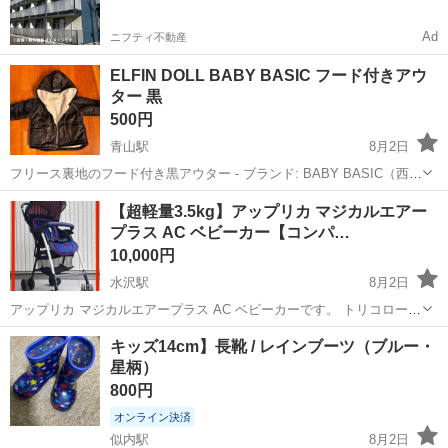
Ad
ニフティ不動産
ELFIN DOLL BABY BASIC フード付きアウ
ター 黒
500円
青山駅
8月2日
フリース裏地のフード付き黒アウター - ブランド: BABY BASIC（西松
屋） - 色: 黒 - デザイン: フード付き - 素材: 表地：ポリエステル、裏
岩手
盛岡市
青山駅
ベビー用品
BABY
【超軽量3.5kg】アップリカ マジカルエアー
地：フリース - ポケット: 前面に2つのポケット - タグ:...
プラス AC ベビーカー【コンパ…
10,000円
水沢駅
8月2日
アップリカ マジカルエアープラス AC ベビーカーです。 トリコロール
カラーでオシャレです。 写真の通り、目立つ汚れが無くて美品の部類
岩手
奥州市
水沢駅
ベビー用品
キッズ14cm】長靴 / レインブーツ（ブルー・
かと思います。 毎日散歩に使うような用途ではなく、休日に外出した
星柄）
際に使用する程度でした...
800円
オンライン決済
似内駅
8月2日