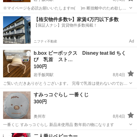
※マイページを必読お願いいたしますm(_ _)m 断捨離中のため欲しい
方にお譲りします。 よろしくお願いします(^-^) シミあります。 その
岩手
盛岡市
岩手飯岡駅
ベビー用品
【格安物件多数✨】家賃4万円以下多数
他にも色々出品しています、 おまとめ大歓迎です！
【保証人ナシ】賃貸物件多数掲載！
Ad
ニフティ不動産
b.box ビーボックス Disney teat lid ちく
び 乳首 スト…
100円
岩手飯岡駅
8月4日
ご覧いただきありがとうございます。 完母で乳首は使わないのでお譲
りします。開封済みですが、こちやは使用しておりません。 ※値下げ
岩手
盛岡市
岩手飯岡駅
ベビー用品
ストローマグ
すみっコぐらし 一番くじ
なし、幼い子どもがいるため、自宅前まで取りに来ていただける方限
300円
定
奥州市
8月4日
一番くじ すみっコぐらし 新品未使用品 数年前の物になります
岩手
奥州市
子供用品
二人乗りベビーカー