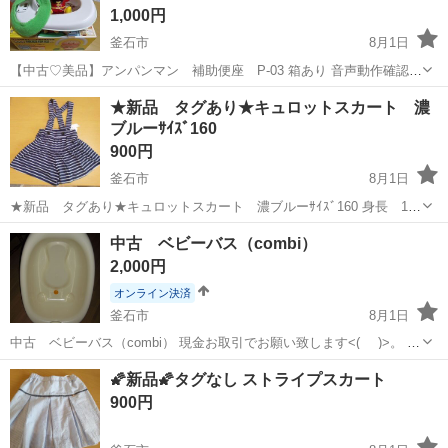
1,000円
釜石市
8月1日
【中古♡美品】アンパンマン 補助便座 P-03 箱あり 音声動作確認済
み（電池は購入者様でご準備をお願い致します。単3 3本使用しま
岩手
釜石市
ベビー用品
補助便座
★新品 タグあり★キュロットスカート 濃
す） トイレカバーもあり 過去に１～２回使用しました。子供が嫌がっ
ブルーｻｲｽﾞ160
たので、その後は保...
900円
釜石市
8月1日
★新品 タグあり★キュロットスカート 濃ブルーｻｲｽﾞ160 身長 155
～165cm 胴囲 58~66cm ﾎﾟﾘｴｽﾃﾙ65% 綿35% 右側にポケット1
岩手
釜石市
キッズ用品
ボタン
中古 ベビーバス（combi）
個あり 柔らかい素材で、肌触りがとてもいいキュロットスカート...
2,000円
オンライン決済
釜石市
8月1日
中古 ベビーバス（combi） 現金お取引でお願い致します<(_ _)>。 赤
ちゃんが生まれる必要な方！中古の赤ちゃんお風呂をお探しの方！ ♦
岩手
釜石市
マタニティ用品
ベビーバス
🌠新品🌠タグなし ストライプスカート
その他♦近隣の方（市内もしくはそのお近くの市町村の場合 駅駐車場
900円
お渡しなど、...