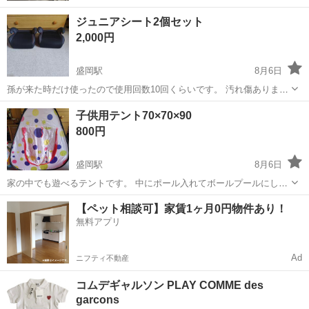
ジュニアシート2個セット
2,000円
盛岡駅
8月6日
孫が来た時だけ使ったので使用回数10回くらいです。 汚れ傷ありませ
ん
岩手
盛岡市
盛岡駅
キッズ用品
子供用テント70×70×90
800円
盛岡駅
8月6日
家の中でも遊べるテントです。 中にポール入れてボールプールにして
遊びました。 汚れ傷ありません。
岩手
盛岡市
盛岡駅
キッズ用品
【ペット相談可】家賃1ヶ月0円物件あり！
無料アプリ
Ad
ニフティ不動産
コムデギャルソン PLAY COMME des
garcons