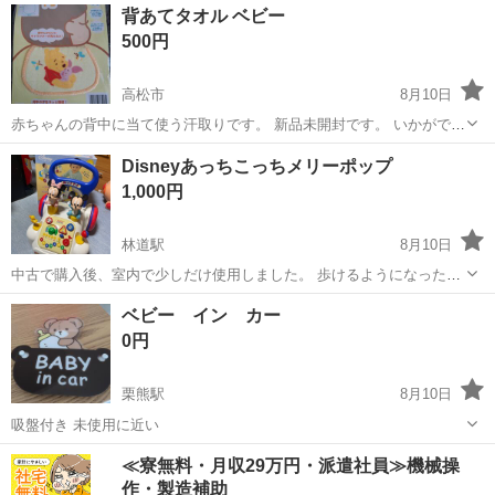
香川
高松市
挿頭丘駅
その他
ランドセル
背あてタオル ベビー
500円
高松市
8月10日
赤ちゃんの背中に当て使う汗取りです。 新品未開封です。 いかがでし
ょうか♪
香川
高松市
ベビー用品
タオル
Disneyあっちこっちメリーポップ
1,000円
林道駅
8月10日
中古で購入後、室内で少しだけ使用しました。 歩けるようになったの
で使ってくださる方に。
香川
高松市
林道駅
ベビー用品
ベビー イン カー
0円
栗熊駅
8月10日
吸盤付き 未使用に近い
香川
丸亀市
栗熊駅
ベビー用品
ベビー
≪寮無料・月収29万円・派遣社員≫機械操
作・製造補助