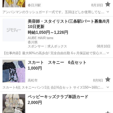
春日川駅
8月10日
アンパンマンのラッシュガード一式です。五回ほどしか使用してない
良品です。定価４５００円くらい、西松屋で昨年買いました。サイズ
香川
高松市
春日川駅
ベビー用品
美容師・スタイリスト/三条駅/パート募集/8月
９０です。
10日更新
時給1,050円～1,226円
AUBE HAIR terre
香川県
スポンサー：求人ボックス
08月10日
【仕事内容】最大80%の高歩合! 完全自由出勤 6ヶ月保証給で安心スタ
ート <募集職種> 美容師 <仕事内容> サロン内業務全般 希望や適性に
アルバイト・パート
スカート スキニー 6点セット
応じて、 店舗運営・スタッフ管理などの マネジメント業務にも携われ
1,000円
ます <必要経験> ス...
高松市
8月9日
スカート4点 スキニーパンツ2点 合計6点セット サイズ150〜160にな
ります。
香川
高松市
キッズ用品
スキニー
ペッピーキッズクラブ単語カード
2,000円