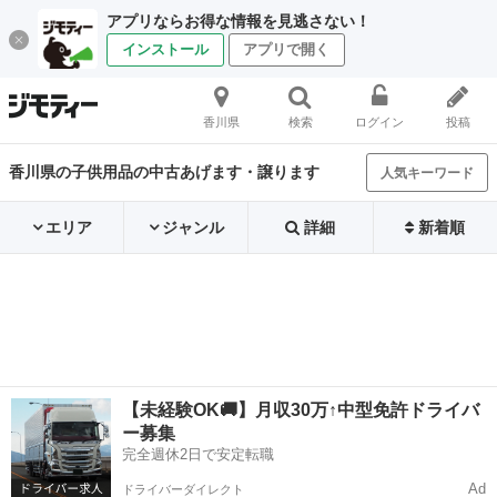
アプリならお得な情報を見逃さない！
インストール
アプリで開く
香川県
検索
ログイン
投稿
香川県の子供用品の中古あげます・譲ります
人気キーワード
エリア
ジャンル
詳細
新着順
【未経験OK🚚】月収30万↑中型免許ドライバ
ー募集
完全週休2日で安定転職
Ad
ドライバーダイレクト