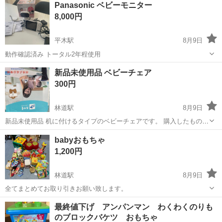
Panasonic ベビーモニター
駐車場完備◎正社員登用制度あり！《徳島県板野郡松茂町》 人気の工
8,000円
場のお仕事 ◇車載用リチウ...
平木駅
8月9日
動作確認済み トータル2年程使用
香川
木田郡
平木駅
ベビー用品
新品未使用品 ベビーチェア
300円
林道駅
8月9日
新品未使用品 机に付けるタイプのベビーチェアです。 購入したものの
使う機会がありませんでした。 箱は届いた時からボコボコで口が開い
香川
高松市
林道駅
子供用品
ベビー
babyおもちゃ
ていました。 中身に問題はないと思います。
1,200円
林道駅
8月9日
全てまとめてお取り引きお願い致します。
香川
高松市
林道駅
ベビー用品
最終値下げ アンパンマン わくわくのりも
のブロックバケツ おもちゃ