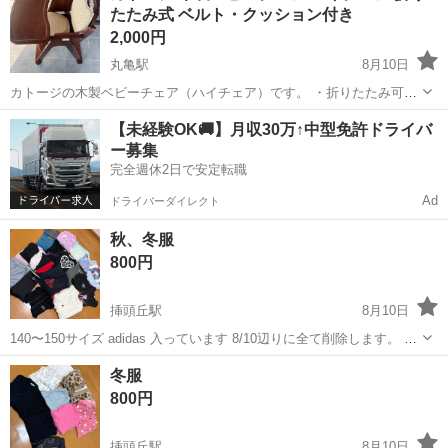
たたみ式 ベルト・クッション付き
2,000円
丸亀駅
8月10日
カトージの木製ベビーチェア（ハイチェア）です。 ・折りたたみ可能
で収納に便利 ・安全ベルト付き ・クッション付き ・動作に問題な
香川
丸亀市
丸亀駅
ベビー用品
【未経験OK🚚】月収30万↑中型免許ドライバ
く、まだまだお使いいただけます。 使用に伴う細かなキズやスレ、シ
ー募集
ミはありますので、中古品にご...
完全週休2日で安定転職
Ad
ドライバーダイレクト
秋、冬服
800円
挿頭丘駅
8月10日
140〜150サイズ adidas 入っています 8/10辺りに全て削除します。 早
めの購入おすすめします🥲💦
香川
高松市
挿頭丘駅
キッズ用品
adidas
冬服
800円
挿頭丘駅
8月10日