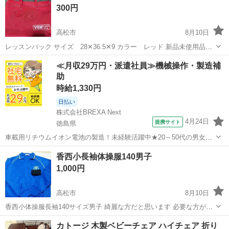
300円
高松市
8月10日
レッスンバック サイズ 28✕36.5✕9 カラー レッド 新品未使用品で
す
香川
高松市
その他
レッド
≪月収29万円・派遣社員≫機械操作・製造補
助
時給1,330円
日払い
株式会社BREXA Next
4月24日
提携サイト
徳島県
車載用リチウムイオン電池の製造！未経験活躍中★20～50代の男女活
躍中！寮費無料★備品付き1R寮完備！自宅からマイカー通勤OK！無料
徳島
その他
香西小長袖体操服140男子
駐車場完備◎正社員登用制度あり！《徳島県板野郡松茂町》 人気の工
1,000円
場のお仕事 ◇車載用リチウ...
高松市
8月10日
香西小体操服長袖140サイズ男子 綺麗な方だと思います 必要な方が居
ましたら
香川
高松市
キッズ用品
男子
カトージ 木製ベビーチェア ハイチェア 折り