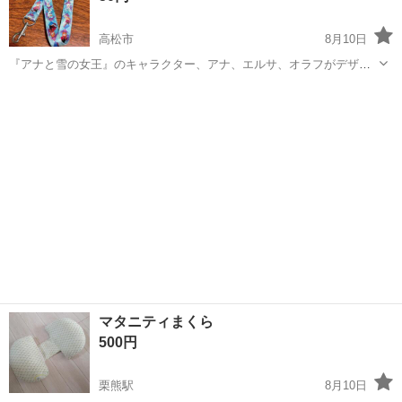
高松市
8月10日
『アナと雪の女王』のキャラクター、アナ、エルサ、オラフがデザイ
ンされたネックストラップです。 金属製のナスカン付きで、IDカード
香川
高松市
キッズ用品
や鍵の携帯に便利です。 古いものですが汚れは目立ちません。 長さは
約47cm(写真4、5枚目)
マタニティまくら
500円
栗熊駅
8月10日