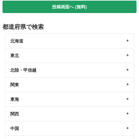
投稿画面へ (無料)
都道府県で検索
北海道
東北
北陸・甲信越
関東
東海
関西
中国