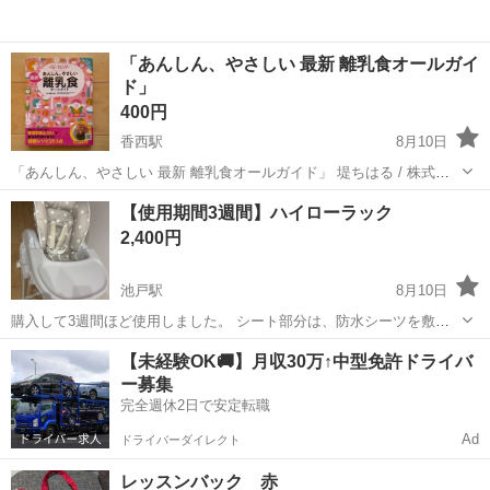
「あんしん、やさしい 最新 離乳食オールガイ
ド」
400円
香西駅
8月10日
「あんしん、やさしい 最新 離乳食オールガイド」 堤ちはる / 株式会
社ベビーカレンダー 定価: ￥1300+税 2021年秋に実店舗で購入しまし
香川
高松市
香西駅
ベビー用品
【使用期間3週間】ハイローラック
た。 下の子が離乳食を卒業したため出品します。 本を開いたまま調理
2,400円
したこと...
池戸駅
8月10日
購入して3週間ほど使用しました。 シート部分は、防水シーツを敷い
て使っていたので直接肌に触れる使い方はしていません。とてもキレ
香川
木田郡
池戸駅
ベビー用品
ハイローラック
【未経験OK🚚】月収30万↑中型免許ドライバ
イな状態です。 【希望取引場所】 三木町氷上 ファミリーマート駐車
ー募集
場 【希望取引日時】 平日18...
完全週休2日で安定転職
Ad
ドライバーダイレクト
レッスンバック 赤