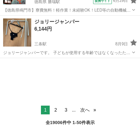
6月29日
提携サイト
徳島県 勝瑞駅
【徳島県鳴門市】寮費無料！軽作業！未経験OK！LED等の自動機械加
工・検査・梱包・データ入力《お仕事No.NS0560》 お仕事について ス
徳島
鳴門市
勝瑞駅
その他
ジョリージャンパー
マートフォンやパソコン、車などに使われるLED等の電子部品の製造
6,144円
とそれに付帯する作...
三条駅
8月9日
ジョリージャンパーです。 子どもが使用する年齢ではなくなったた
め、出品します。 ノークレーム、ノーリターンでお願いします。
香川
高松市
三条駅
ベビー用品
ジョリージャンパー
1
2
3
...
次へ
全19006件中 1-50件表示