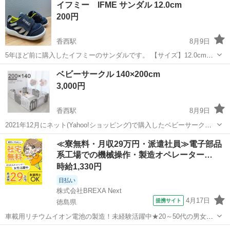
イフミー IFME サンダル 12.0cm
200円
香西駅
8月9日
5年ほど前に購入したイフミーのサンダルです。 【サイズ】12.0cm
【傷などの状態】二人の子どもが使用しました。1歳頃だったのでそれ
香川
高松市
香西駅
キッズ用品
ベビーサークル 140×200cm
ほどたくさん歩いてはいませんが、洗ってもアウトソール、インソー
3,000円
ルの汚れは取れませんでした。...
香西駅
8月9日
2021年12月にネット(Yahoo!ショッピング)で購入したベビーサークル
です。 【購入時価格】13000円ぐらい 【サイズ】140cm×200cm、高
香川
高松市
香西駅
ベビー用品
≪寮無料・月収29万円・派遣社員≫電子部品
さ：高い部分で約65cm 【傷などの状態】二人の子どもにそれぞれ2年
系工場での機械操作・製造オペレーター…
ず...
時給1,330円
日払い
株式会社BREXA Next
4月17日
提携サイト
徳島県
車載用リチウムイオン電池の製造！未経験活躍中★20～50代の男女活
躍中！寮費無料★備品付き1R寮完備！自宅からマイカー通勤OK！無料
徳島
その他