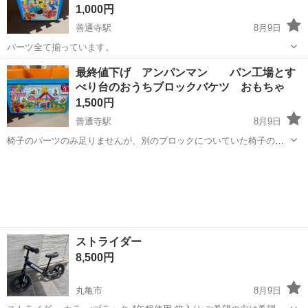
1,000円
善通寺駅
8月9日
パーツ全て揃っています。
香川
丸亀市
善通寺駅
その他
のりもの
最終値下げ アンパンマン パン工場とす
べり台のおうちブロックバケツ おもちゃ
1,500円
善通寺駅
8月9日
椅子のパーツのみ足りませんが、別のブロックについていた椅子のパ
ーツを入れておきます。 あとは全て入っています。
香川
丸亀市
善通寺駅
その他
パン工場
ストライダー
8,500円
丸亀市
8月9日