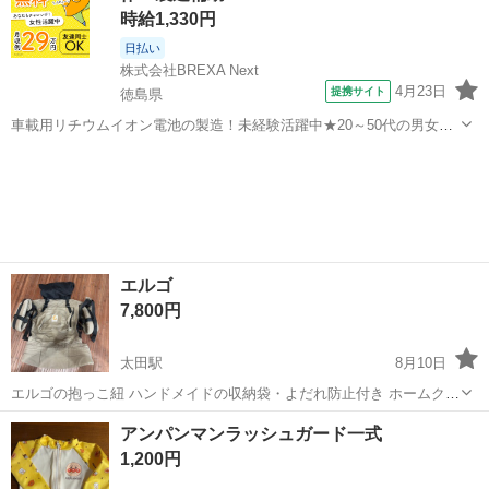
時給1,330円
日払い
株式会社BREXA Next
4月23日
提携サイト
徳島県
車載用リチウムイオン電池の製造！未経験活躍中★20～50代の男女活
躍中！寮費無料★備品付き1R寮完備！自宅からマイカー通勤OK！無料
徳島
その他
駐車場完備◎正社員登用制度あり！《徳島県板野郡松茂町》 人気の工
場のお仕事 ◇車載用リチウ...
エルゴ
7,800円
太田駅
8月10日
エルゴの抱っこ紐 ハンドメイドの収納袋・よだれ防止付き ホームクリ
ーニング済み
香川
高松市
太田駅
ベビー用品
エルゴ
アンパンマンラッシュガード一式
1,200円