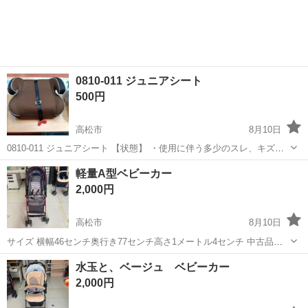
駐車場完備◎正社員登用制度あり！《徳島県板野郡松茂町》 人気の工
場のお仕事 ◇車載用リチウ...
0810-011 ジュニアシート
500円
高松市
8月10日
0810-011 ジュニアシート 【状態】 ・使用に伴う多少のスレ、キズ、
落としきれない汚れなどございます ・詳細は現地でご確認ください ・
香川
高松市
キッズ用品
現地
軽量A型ベビーカー
お値引きは出来かねますのでご了承願います ※中古品のため、状態に
2,000円
つ...
高松市
8月10日
サイズ 横幅46センチ奥行き77センチ高さ1メートル4センチ 中古品の
為複数のキズあり 3Nでお願いします
香川
高松市
ベビー用品
水玉と、ベージュ ベビーカー
2,000円