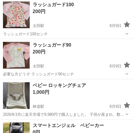
香川
高松市
太田駅
ベビー用品
浮き輪
ラッシュガード100
200円
太田駅
8月9日
ラッシュガード100センチ
香川
高松市
太田駅
キッズ用品
ラッシュガード
ラッシュガード90
200円
太田駅
8月9日
必要な方どうぞ ラッシュガード90センチ
香川
高松市
太田駅
キッズ用品
ベビー ロッキングチェア
1,000円
林道駅
8月9日
2026年3月に楽天市場で9,980円で購入しました。 子供が産まれ、数回
お風呂上がりなどの一時置きに使用しました。 目立った汚れなどはな
香川
高松市
林道駅
ベビー用品
スマートエンジェル ベビーカー
く美品です！ クッションは取り外しできるので、洗濯可能です。プラ
0円
スチックなので軽く...