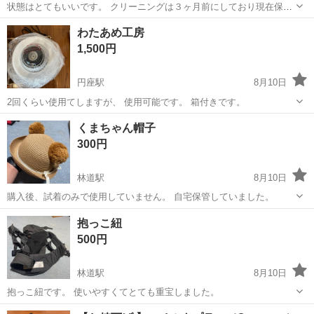
状態はとてもいいです。 クリーニングは３ヶ月前にしており現在保管
中です。
香川
丸亀市
栗熊駅
マタニティ用品
マタニティ
わたあめ工房
1,500円
円座駅
8月10日
2回くらい使用てしますが、 使用可能です。 箱付きです。
香川
高松市
円座駅
ベビー用品
くまちゃん帽子
300円
林道駅
8月10日
購入後、試着のみで使用していません。 自宅保管していました。
香川
高松市
林道駅
ベビー用品
抱っこ紐
500円
林道駅
8月10日
抱っこ紐です。 使いやすくてとても重宝しました。
香川
高松市
林道駅
ベビー用品