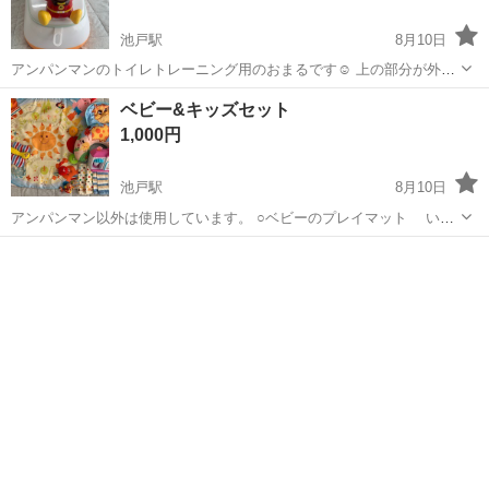
池戸駅
8月10日
アンパンマンのトイレトレーニング用のおまるです☺︎ 上の部分が外
れ、トイレにそのままつけることができます。 おまるの下の部分は使
香川
木田郡
池戸駅
ベビー用品
おまる
ベビー&キッズセット
用せずトイレにつけて使用しました。 アンパンマンの鼻部分が若干剥
1,000円
がれがありますがまだまだ綺麗で...
池戸駅
8月10日
アンパンマン以外は使用しています。 ○ベビーのプレイマット いろ
んな部分が音がしたり触った感触が楽しかったりするのでよく遊びま
香川
木田郡
池戸駅
子供用品
ベビー
す☺︎持ち運びにも便利ですよ☺︎ ○うつ伏せ寝練習クッション きりん
さんの首の部分カサカサ音が...