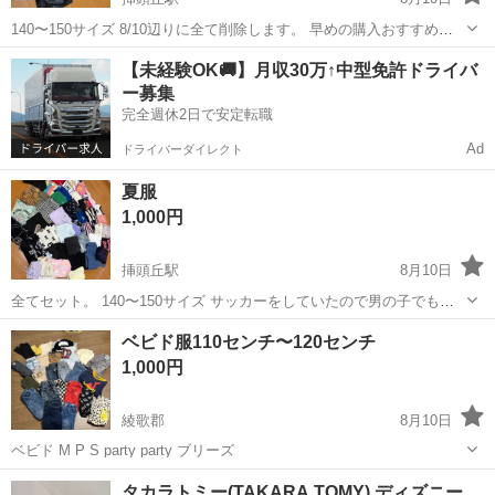
140〜150サイズ 8/10辺りに全て削除します。 早めの購入おすすめし
ます🥲💦
香川
高松市
挿頭丘駅
キッズ用品
【未経験OK🚚】月収30万↑中型免許ドライバ
ー募集
完全週休2日で安定転職
Ad
ドライバーダイレクト
夏服
1,000円
挿頭丘駅
8月10日
全てセット。 140〜150サイズ サッカーをしていたので男の子でも着
れる服あります。 adidas、umbro、LOVE TOXIC 入ってます。 8/10辺
香川
高松市
挿頭丘駅
キッズ用品
adidas
ベビド服110センチ〜120センチ
りに全て削除します。 早めの購入おすすめします🥲💦
1,000円
綾歌郡
8月10日
ベビド M P S party party ブリーズ
香川
綾歌郡
キッズ用品
タカラトミー(TAKARA TOMY) ディズニー