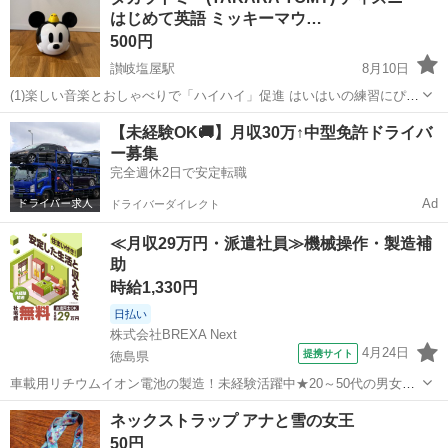
はじめて英語 ミッキーマウ…
500円
讃岐塩屋駅
8月10日
(1)楽しい音楽とおしゃべりで「ハイハイ」促進 はいはいの練習にぴっ
たりの商品がディズニーで登場。ミッキーマウスをゆらすだけで、動
香川
丸亀市
讃岐塩屋駅
ベビー用品
【未経験OK🚚】月収30万↑中型免許ドライバ
いたりおしゃべりするよ！ミッキーマウスが、まっすぐに進んだり、
ー募集
クルクル回ったりする動きに赤ちゃ...
完全週休2日で安定転職
Ad
ドライバーダイレクト
≪月収29万円・派遣社員≫機械操作・製造補
助
時給1,330円
日払い
株式会社BREXA Next
4月24日
提携サイト
徳島県
車載用リチウムイオン電池の製造！未経験活躍中★20～50代の男女活
躍中！寮費無料★備品付き1R寮完備！自宅からマイカー通勤OK！無料
徳島
その他
ネックストラップ アナと雪の女王
駐車場完備◎正社員登用制度あり！《徳島県板野郡松茂町》 人気の工
50円
場のお仕事 ◇車載用リチウ...