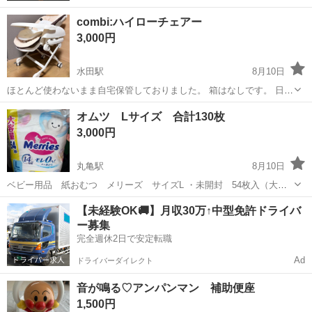
combi:ハイローチェアー
3,000円
水田駅
8月10日
ほとんど使わないまま自宅保管しておりました。 箱はなしです。 日の
当たらない所で保管しておりましたので 目立ったキズなどはありませ
香川
高松市
水田駅
ベビー用品
オムツ Lサイズ 合計130枚
ん。 こちらは手動となっております。
3,000円
丸亀駅
8月10日
ベビー用品 紙おむつ メリーズ サイズL ・未開封 54枚入（大容
量タイプ） 2袋 ・開封済 22枚入 1袋 合計130枚 サイズアウ
香川
丸亀市
丸亀駅
ベビー用品
オムツ
【未経験OK🚚】月収30万↑中型免許ドライバ
トの為出品します。 よろしくお願いします。
ー募集
完全週休2日で安定転職
Ad
ドライバーダイレクト
音が鳴る♡アンパンマン 補助便座
1,500円