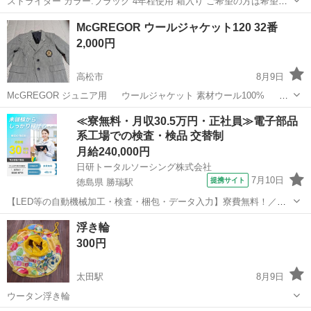
ストライダー カラー:ブラック 4年程使用 箱入り ご希望の方は希望日
時を記載の上、 メッセージください。 取りにきていただける方のみお
香川
丸亀市
子供用品
McGREGOR ウールジャケット120 32番
願いします。 ただ今断捨離中！ ベビー用品、キッズ用品出品中。
2,000円
2026年の間のみ出品！
高松市
8月9日
McGREGOR ジュニア用 ウールジャケット 素材ウール100% サ
イズ120 着丈48身幅39 袖丈39 かなり美品です。
香川
高松市
キッズ用品
かなり
≪寮無料・月収30.5万円・正社員≫電子部品
系工場での検査・検品 交替制
月給240,000円
日研トータルソーシング株式会社
7月10日
提携サイト
徳島県 勝瑞駅
【LED等の自動機械加工・検査・梱包・データ入力】寮費無料！／年
間休日は130日以上／未経験OK！ お仕事について スマートフォンやパ
徳島
鳴門市
勝瑞駅
その他
浮き輪
ソコン、車などに使われるLED等の電子部品の製造とそれに付帯する
300円
作業になります。①部品を...
太田駅
8月9日
ウータン浮き輪