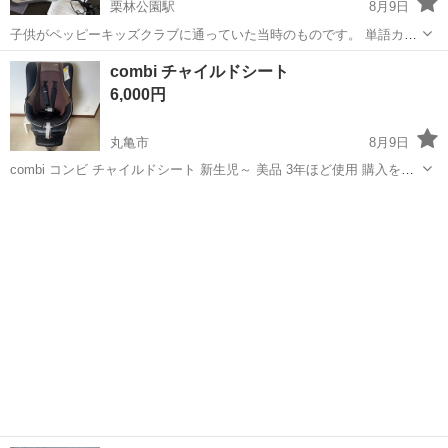
栗林公園駅
8月9日
子供がペッピーキッズクラブに通っていた当時のものです。 単語カー
ドにペンでタッチをすると発音が聞けます。説明書も付いています。
香川
高松市
栗林公園駅
キッズ用品
combi チャイルドシート
遊びの延長線で使えるので、お子様も覚えやすいかもしれません。 中
6,000円
古品ですが、捨てるのがもったいな...
丸亀市
8月9日
combi コンビ チャイルドシート 新生児～ 美品 3年ほど使用 購入を希
望の方は 希望日時を記載の上メッセージください。 取りにきていただ
香川
丸亀市
ベビー用品
ける方のみ お願いします。 ただ今断捨離中！ ベビー用品、子供用品
出品中。 ...