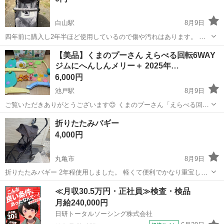
白山駅
8月9日
四年前に購入し2年半ほど使用しているので傷や汚れはあります。 対
面式にも変更でき背もたれの角度も調整可能 説明書あり
香川
木田郡
白山駅
ベビー用品
【美品】くまのプーさん えらべる回転6WAY
ジムにへんしんメリー＋ 2025年…
6,000円
池戸駅
8月9日
ご覧いただきありがとうございます😊 くまのプーさん「えらべる回転
6WAY ジムにへんしんメリー＋」です。 2025年購入の比較的新しいモ
香川
木田郡
池戸駅
ベビー用品
折りたたみバギー
デルで、使用期間も短く、目立った傷や汚れもなく美品です✨ 成長に
4,000円
合わせて形を変えら...
丸亀市
8月9日
折りたたみバギー 2年程使用しました。 軽くて便利でかなり重宝しま
した。 多少の使用感はありますが 綺麗な方だと思います。 ご希望の
香川
丸亀市
その他
≪月収30.5万円・正社員≫検査・検品
方は 希望日時を記入の上、メッセージください。 取りにきていただけ
月給240,000円
る方のみお願いします...
日研トータルソーシング株式会社