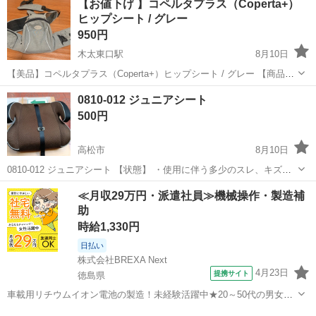
【お値下げ 】コペルタプラス（Coperta+）
ヒップシート / グレー
950円
木太東口駅
8月10日
【美品】コペルタプラス（Coperta+）ヒップシート / グレー 【商品概
要】 人気のコペルタプラスのヒップシートです。 収納力が非常に高
香川
高松市
木太東口駅
ベビー用品
シート
0810-012 ジュニアシート
く、ちょっとしたお出かけならこれ一つで十分なほど便利でした。 お
500円
色は落ち着いたグレー...
高松市
8月10日
0810-012 ジュニアシート 【状態】 ・使用に伴う多少のスレ、キズ、
落としきれない汚れなどございます ・詳細は現地でご確認ください ・
香川
高松市
キッズ用品
現地
≪月収29万円・派遣社員≫機械操作・製造補
お値引きは出来かねますのでご了承願います ※中古品のため、状態に
助
つ...
時給1,330円
日払い
株式会社BREXA Next
4月23日
提携サイト
徳島県
車載用リチウムイオン電池の製造！未経験活躍中★20～50代の男女活
躍中！寮費無料★備品付き1R寮完備！自宅からマイカー通勤OK！無料
徳島
その他