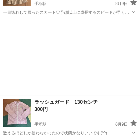
手稲駅
8月9日
一目惚れして買ったスカート♡予想以上に成長するスピードが早く着
せたい頃にはもうサイズオーバーでした。。 1回試しに着せてみただ
北海道
札幌市
手稲駅
ベビー用品
ラルフローレン
けなので、美品です♡ 肌寒い季節には、ロンTやパーカーと合わせ
て、暑い季節にはTシャツやタンクト...
ラッシュガード 130センチ
300円
手稲駅
8月9日
数えるほどしか使わなかったので状態かなりいいです(^^)