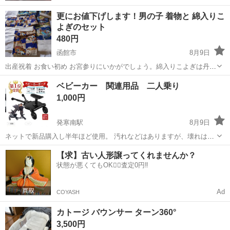
更にお値下げします！男の子 着物と 綿入りこ
よぎのセット
480円
函館市
8月9日
出産祝着 お食い初め お宮参りにいかがでしょう。綿入りこよぎは丹前
代わり、お昼寝用に最適です。とても暖かいです。 メリンス、手縫い
北海道
函館市
キッズ用品
ベビーカー 関連用品 二人乗り
未使用ですがタンス保管しておりました。 宜しくお願い致します。 綿
1,000円
入りこよぎは ブルーと白...
発寒南駅
8月9日
ネットで新品購入し半年ほど使用。 汚れなどはありますが、壊れはな
いためお譲りします！ 聞きたいことや何かあれば問い合わせお願いし
北海道
札幌市
発寒南駅
キッズ用品
【求】古い人形譲ってくれませんか？
ます！
状態が悪くてもOK🙆‍♀️査定0円‼️
Ad
COYASH
カトージ バウンサー ターン360°
3,500円