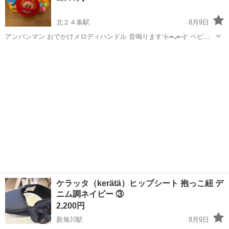
北２４条駅
8月9日
アンパンマン おでかけメロディハンドル 音鳴ります◝(⑅•ᴗ•⑅)◜ ベビー
カー等に取り付け出来ます◎ 子供が遊んだ物になりますので、 神経質
北海道
札幌市
北２４条駅
ベビー用品
メロディ
な方はご遠慮下さい(❁ᴗ͈ˬᴗ͈) ※ お互いのトラブル回避の為、プロフィー
ル...
ケラッタ（kerätä）ヒップシート 抱っこ紐 デ
ニム調ネイビー ③
2,200円
新旭川駅
8月9日