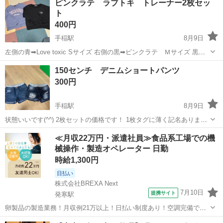
ピンクラテ ラブトキ トレーナー2枚セッ
ト
400円
手稲駅
8月9日
左側の青➡︎Love toxic Sサイズ 右側の黒➡︎ピンクラテ Ｍサイズ 黒の
方は使用感あります。
北海道
札幌市
手稲駅
キッズ用品
ピンクラテ
150センチ デニムショートパンツ
300円
手稲駅
8月9日
状態いいです(^^) 2枚セットの価格です！ 1枚タグに薄く記名ありま
す。
北海道
札幌市
手稲駅
キッズ用品
ショートパンツ
≪月収22万円・派遣社員≫食品系工場での機
械操作・製造オペレーター 日勤
時給1,300円
日払い
株式会社BREXA Next
7月10日
提携サイト
発寒駅
卵製品の製造業務！月収例21万以上！日払い制度あり！空調完備で快
適作業★20代～50代までの男女活躍中！作業着無償貸与★マイカー通
北海道
札幌市
発寒駅
その他