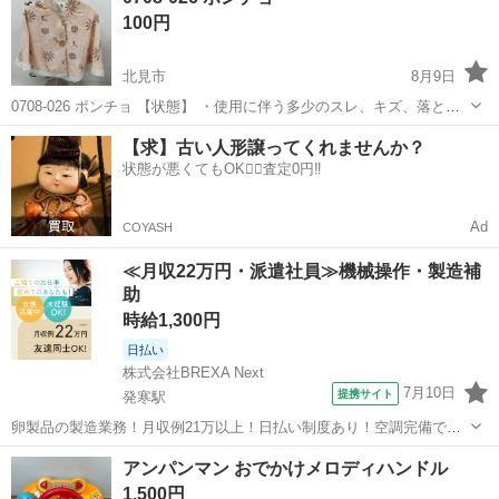
100円
北見市
8月9日
0708-026 ポンチョ 【状態】 ・使用に伴う多少のスレ、キズ、落とし
きれない汚れなどございます ・詳細は現地でご確認ください ・お値引
北海道
北見市
ベビー用品
ポンチョ
【求】古い人形譲ってくれませんか？
きは出来かねますのでご了承願います ※中古品のため、状態について
状態が悪くてもOK🙆‍♀️査定0円‼️
は...
Ad
COYASH
≪月収22万円・派遣社員≫機械操作・製造補
助
時給1,300円
日払い
株式会社BREXA Next
7月10日
提携サイト
発寒駅
卵製品の製造業務！月収例21万以上！日払い制度あり！空調完備で快
適作業★20代～50代までの男女活躍中！作業着無償貸与★マイカー通
北海道
札幌市
発寒駅
その他
アンパンマン おでかけメロディハンドル
勤OK＆無料駐車場完備！《北海道札幌市》 人気の工場のお仕事 ◇卵
1,500円
製品の製造業務◇ 作業内...