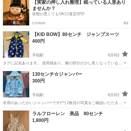
【実家の押し入れ整理】眠っている人形あり
勤OK＆無料駐車場完備！《北海道札幌市》 人気の工場のお仕事 ◇卵
ませんか？
製品の製造業務◇ 作業内...
状態が悪くてもOK🙆‍♀️査定0円‼️
Ad
COYASH
【KID BOW】80センチ ジャンプスーツ
400円
手稲駅
8月9日
タグに記名あります。 使用感あり、腕の部分が少し黒くなっているの
と お尻の部分が少し白くなっていますが まだまだ使えるのでお安くお
北海道
札幌市
手稲駅
キッズ用品
譲り
130センチ☆ジャンパー
譲りします(^^)
300円
手稲駅
8月9日
冬用のあったかいジャンバーです(^^) 2枚目の写真をご確認いただきた
いのですが、 少し薄い染みのようなものがありますので、 ご了承くだ
北海道
札幌市
手稲駅
キッズ用品
ジャンバー
ラルフローレン 美品 80センチ
さい。 その分お安くこの価格でお譲りします☆
1,800円