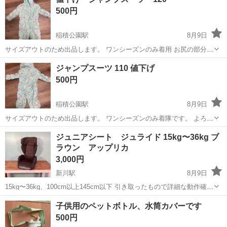
ったため、売りに出しました。 使用感はございますので、ご了承下さ
500円
い。 受け渡し日時ですが、仕事が不...
稲積公園駅
8月9日
サイズアウトのため出品します。 ワンシーズンのみ着用 お尻の部分少
し汚れあります。
北海道
札幌市
稲積公園駅
キッズ用品
汚れ
ジャンプスーツ 110 値下げ
500円
稲積公園駅
8月9日
サイズアウトのため出品します。 ワンシーズンのみ着隊です。 よろし
くお願いします。
北海道
札幌市
稲積公園駅
キッズ用品
ジュニアシート ジュライド 15kg〜36kg ブ
ラウン アップリカ
よろしくお願いします
3,000円
新川駅
8月9日
15kg〜36kg、100cm以上145cm以下 引き取ったもので詳細な動作確認
まではできておりません。 説明書なし。（調べたらサイトに説明書あ
北海道
札幌市
新川駅
キッズ用品
子供用のペットボトル、水筒カバーです
ります） そのため格安で出品いたします。 写真のもので全てになりま
500円
す。 中古品...