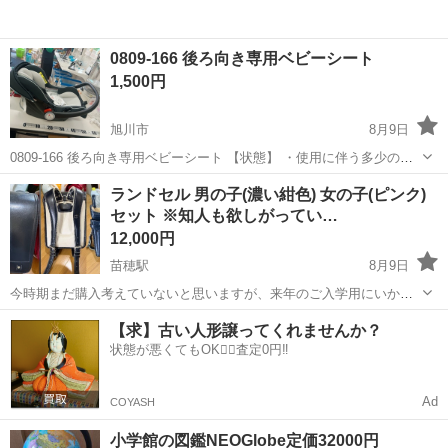
0809-166 後ろ向き専用ベビーシート
1,500円
旭川市
8月9日
0809-166 後ろ向き専用ベビーシート 【状態】 ・使用に伴う多少のス
レ、キズ、落としきれない汚れなどございます ・詳細は現地でご確認
北海道
旭川市
ベビー用品
現地
ランドセル 男の子(濃い紺色) 女の子(ピンク)
ください ・お値引きは出来かねますのでご了承願います ※中古品のた
セット ※知人も欲しがってい…
め...
12,000円
苗穂駅
8月9日
今時期まだ購入考えていないと思いますが、来年のご入学用にいかが
でしょうか。 もう使用しないのでお譲りします 基本セットでお譲りし
北海道
札幌市
苗穂駅
キッズ用品
【求】古い人形譲ってくれませんか？
ますが、単品の場合は各7000円となります。 ※ピンクはイオンで買っ
状態が悪くてもOK🙆‍♀️査定0円‼️
たような気がするんです...
Ad
COYASH
小学館の図鑑NEOGlobe定価32000円