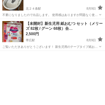
北２４条駅
8月9日
不要になりましたので出品します。 使用感はありますが問題なく使え
ます 購入の際は素人管理中古品のため ご了承の上ご購入ください。
北海道
札幌市
北２４条駅
ベビー用品
【未開封】新生児用 紙おむつ セット（メリー
自宅に取りに来れる方限定でお願いします
ズ 82枚 / グーン 68枚）合…
2,500円
帯広駅
8月9日
ご覧いただきありがとうございます！ 新生児用のテープタイプ紙おむ
つ2点セットです。 サイズアウトしてしまったため出品いたします。
北海道
帯広市
帯広駅
ベビー用品
どちらも新品未開封ですので、安心してご使用いただけます。 【商品
内容】 1. 花王 メリーズ ...