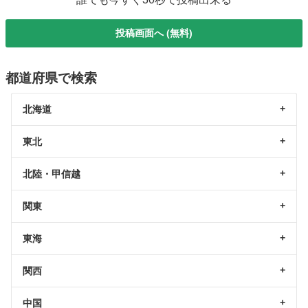
投稿画面へ (無料)
都道府県で検索
北海道
東北
北陸・甲信越
関東
東海
関西
中国