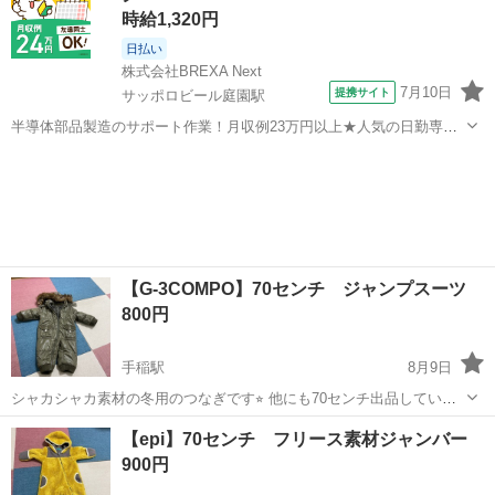
時給1,320円
日払い
株式会社BREXA Next
7月10日
提携サイト
サッポロビール庭園駅
半導体部品製造のサポート作業！月収例23万円以上★人気の日勤専属
★20～40代の男性活躍中！空調完備なので1年中快適作業◎マイカー通
北海道
恵庭市
サッポロビール庭園駅
その他
勤OK＆無料駐車場あり★作業着無償貸与◎《北海道恵庭市》 人気の
工場のお仕事 ◇半導体部品...
【G-3COMPO】70センチ ジャンプスーツ
800円
手稲駅
8月9日
シャカシャカ素材の冬用のつなぎです⭐︎ 他にも70センチ出品していま
す！
北海道
札幌市
手稲駅
ベビー用品
ジャンバー
【epi】70センチ フリース素材ジャンバー
900円