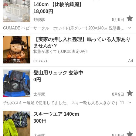
140cm 【比較的綺麗】
標準パネル4枚 細かい傷、使...
18,000円
野幌駅
8月9日
GUMADE ベビーサークル ホワイト(扉グレー) 200×140㎝ 説明書、
パーツ類揃ってます。 多少の傷はありますが良品です！ 1年前に購入
北海道
江別市
野幌駅
ベビー用品
【実家の押し入れ整理】眠っている人形あり
しました 以下転用 ・組立簡単、お一人でもできる ・180度開閉ドアで
ませんか？
ラク...
状態が悪くてもOK🙆‍♀️査定0円‼️
Ad
COYASH
登山用リュック 交渉中
0円
太平駅
8月9日
子供のスキー遠足で使用してました。 スキー靴も入る大きさです 11日
午前までに取りに来てくれる方で お譲りさせて頂きます。 その後は処
北海道
札幌市
太平駅
その他
リュック
スキーウエア 140cm
分予定です。 早く取りに来てくれる方優先させて頂きますので ご理解
300円
頂ける方のみお願いいたします
太平駅
8月9日