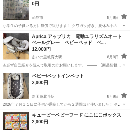
0円
お仕事 ◇半導体部品製造作...
函館市
8月9日
小学生の子供いる方に無償で譲ります！ クワガタ好き、夏休み中の自
由研究などにいかがですか？ ノコギリ、ミヤマ、カブトムシ各種♂♀
北海道
函館市
その他
クワガタ
Aprica アップリカ 電動ユラリズムオート
※転売事案があったため、子供と一緒に来れる方 ※取り引き日時合わ
ペールグレー ベビーベッド ベ…
せられる方で、連絡...
12,000円
あいの里教育大駅
8月9日
⚠️必ず自己紹介を読んで取引の方お願いします。 ⸻ 【商品情報】
幅： cm 奥行： cm 高さ： cm メーカー：アップリカ
北海道
札幌市
あいの里教育大駅
ベビー用品
ベビー/ベットインベット
年式： 備考： ⸻ 【お支払い方法】 ・現金 ・PayPay ※R5年10...
2,000円
新函館北斗駅
8月9日
2026年７月１１日に子供が退院してから２週間ほど使いました！ それ
以降は使ってません！ 目立った汚れ等ありません。 あくまでも中古品
北海道
北斗市
新函館北斗駅
ベビー用品
ベビー
キューピーベビーフード にこにこボックス
ですので神経質な方はご遠慮くださいm(_ _)mノークレームノーリター
2,000円
ンでおねがいします