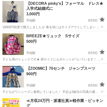
北海道
札幌市
手稲駅
キッズ用品
ラッシュガード
【DECORA pinky's】フォーマル ドレス★
入学式結婚式に
3,000円
手稲駅
8月9日
10000円程度で購入しましたが 着る頃にはサイズアウトしてしまい 着
ることができませんでした。 格安でお譲りします★ サイズ➡︎120セン
北海道
札幌市
手稲駅
キッズ用品
入学式
BREEZE★リュック Sサイズ
チ 着丈➡︎62センチ 胸囲➡︎31センチ 試着してからのお渡しでも大丈夫
500円
なの...
手稲駅
8月9日
子ども用のリュックです★ 両サイドにもポケットがついています！ 歩
き始めた頃に使ってたので状態いいです。 他にも子ども用カバン出品
北海道
札幌市
手稲駅
キッズ用品
リュック
【ZOOMIC】70センチ ジャンプスーツ
しています(^^)
900円
手稲駅
8月9日
子どもがワンシーズン着用していました！ 手足は3枚目の写真の通
り、くるんと白いところをひっくり返して、寒くないようにしまうこ
北海道
札幌市
手稲駅
ベビー用品
ジャンバー
≪月収24万円・派遣社員≫軽作業・ピッキン
とができます(^^) 他にも70センチ出品しています！
グ