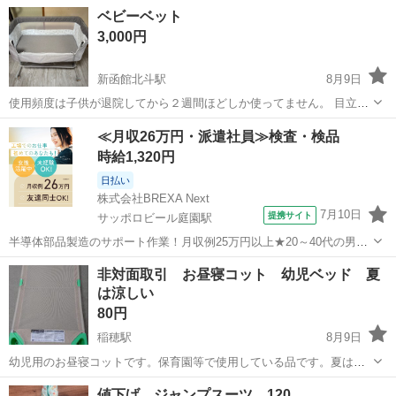
で1500円
北海道
河西郡
芽室駅
ベビー用品
ベビーベット
3,000円
新函館北斗駅
8月9日
使用頻度は子供が退院してから２週間ほどしか使ってません。 目立っ
た汚れなどもありません。 これにベットインベットを乗せて使用して
北海道
北斗市
新函館北斗駅
ベビー用品
≪月収26万円・派遣社員≫検査・検品
いました！ まだまだ使っていただけると思います! あくまでも中古品
時給1,320円
ですので神経質な方はご...
日払い
株式会社BREXA Next
7月10日
提携サイト
サッポロビール庭園駅
半導体部品製造のサポート作業！月収例25万円以上★20～40代の男女
活躍中！座り作業！空調完備なので1年中快適作業◎マイカー通勤OK
北海道
恵庭市
サッポロビール庭園駅
その他
非対面取引 お昼寝コット 幼児ベッド 夏
＆無料駐車場あり★作業着無償貸与◎《北海道恵庭市》 人気の工場の
は涼しい
お仕事 ◇半導体部品製造作...
80円
稲穂駅
8月9日
幼児用のお昼寝コットです。保育園等で使用している品です。夏は、
編み目になっているので、涼しいのでおすすめです。 子供が大きくな
北海道
札幌市
稲穂駅
ベビー用品
コット
値下げ ジャンプスーツ 120