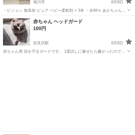
旭川市
8月9日
・ピジョン 無添加 ピュア ベビー柔軟剤 × 3本 ・水99％ あかちゃんの
おしりふき（80枚×3個パック） ノークレーム・ノーリターンでお願い
北海道
旭川市
ベビー用品
ピジョン
赤ちゃん ヘッドガード
いたします！！
100円
岩見沢駅
8月9日
赤ちゃん用 頭を守るガードです。 1度試しに被せたら嫌がったのでほ
ぼ使っていません。
北海道
岩見沢市
岩見沢駅
ベビー用品