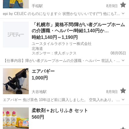
手稲駅
8月9日
epi by CELEC のものになります☆ 状態かなりいいです(^^) 他にも70
センチ出品しています！
北海道
札幌市
手稲駅
ベビー用品
ジャンバー
「札幌市」資格不問/障がい者グループホーム
の介護職・ヘルパー/時給1,140円か…
時給1,140円～1,190円
ユースタイルラボラトリー株式会社
北海道
スポンサー：求人ボックス
08月05日
【仕事内容】障がい者グループホームの介護職・ヘルパー 世話人・生
活支援員としての業務を行っていただきます。 <主な業務内容> お食
アルバイト・パート
エアバギー
事の準備 食事・入浴・就寝の支援 日常生活の相談業務 健康管理、記
1,000円
録 就業支援施設への送り出し など...
大谷地駅
8月9日
エアバギー 焦げ茶色 10年ほど前に購入しました。 空気入れあり。 前
輪と後輪の1ヶ所、エアーキャップ紛失しております。 タイヤキャッ
北海道
札幌市
大谷地駅
ベビー用品
柔軟剤＋おしりふき セット
プも1ヶ所紛失しております。 いずれもエアバギーで購入可能かと思
560円
います。 ...