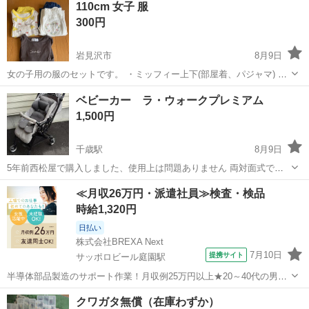
110cm 女子 服
300円
岩見沢市
8月9日
女の子用の服のセットです。 ・ミッフィー上下(部屋着、パジャマ) ・
ジーンズ ・白いお花柄の可愛いズボン ・長袖トップス 多少の使用感
北海道
岩見沢市
キッズ用品
ベビーカー ラ・ウォークプレミアム
はありますが、まだまだ着られます。 まとめてお譲りします。 受け渡
1,500円
し場所は岩見沢市内、も...
千歳駅
8月9日
5年前西松屋で購入しました、使用上は問題ありません 両対面式です 5
枚目の写真、右手ハンドル部分ドリンクホルダー付けていたので破け
北海道
千歳市
千歳駅
ベビー用品
ベビーカー
≪月収26万円・派遣社員≫検査・検品
てしまいました。 使いやすく、軽い、と妻もこれで良かったと使って
時給1,320円
ました。 フードを被せたときも...
日払い
株式会社BREXA Next
7月10日
提携サイト
サッポロビール庭園駅
半導体部品製造のサポート作業！月収例25万円以上★20～40代の男女
活躍中！座り作業！空調完備なので1年中快適作業◎マイカー通勤OK
北海道
恵庭市
サッポロビール庭園駅
その他
クワガタ無償（在庫わずか）
＆無料駐車場あり★作業着無償貸与◎《北海道恵庭市》 人気の工場の