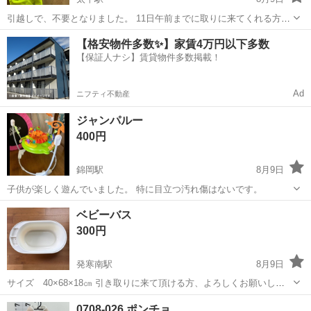
引越しで、不要となりました。 11日午前までに取りに来てくれる方で
お譲りさせて頂きます。 その後は処分予定です。 早く取りに来てくれ
北海道
札幌市
太平駅
キッズ用品
譲り
【格安物件多数✨】家賃4万円以下多数
る方優先させて頂きますので ご理解頂ける方のみお願いいたします
【保証人ナシ】賃貸物件多数掲載！
Ad
ニフティ不動産
ジャンパルー
400円
錦岡駅
8月9日
子供が楽しく遊んでいました。 特に目立つ汚れ傷はないです。
北海道
苫小牧市
錦岡駅
ベビー用品
ジャンパルー
ベビーバス
300円
発寒南駅
8月9日
サイズ 40×68×18㎝ 引き取りに来て頂ける方、よろしくお願いしま
す。
北海道
札幌市
発寒南駅
ベビー用品
ベビーバス
0708-026 ポンチョ