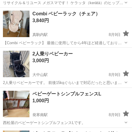
リサイクル＆リユース メガスマです！ ケラッタ（kerätä）のヒップシ
ートです。 子供の抱っこが格段に楽になり、お出かけや家の中での寝
北海道
旭川市
新旭川駅
ベビー用品
Combi ベビーラック（チェア）
かしつけ・お散歩に重宝しました！ サイズ調整可能なので、ママだけ
3,840円
でなくパパも兼用で...
真駒内駅
8月9日
【Combi ベビーラック】 最後に使用してから4年ほど経過しておりま
すが、劣化はございません。 サイドのボタンをON/OFFするとゆりか
北海道
札幌市
真駒内駅
ベビー用品
2人乗りベビーカー
ごのように動かせます。 説明書もございます。 洗濯済みですが、実家
3,000円
の両親がタバコを吸...
大中山駅
8月9日
2人乗りベビーカーです。 前後15kgぐらいまで対応だったと思いま
す。 なかなか2人乗りのベビーカーがないので双子ちゃんや年子の子
北海道
亀田郡
大中山駅
ベビー用品
ベビーゲートシンプルフェンスL
供達にぴったりです！ 擦り傷や少し錆がありますがまだまだ使えま
1,000円
す！ 下には荷物を入れるスペース...
発寒南駅
8月9日
西松屋のベビーゲートシンプルフェンスLです。
北海道
札幌市
発寒南駅
ベビー用品