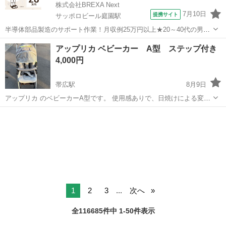
株式会社BREXA Next
7月10日
提携サイト
サッポロビール庭園駅
半導体部品製造のサポート作業！月収例25万円以上★20～40代の男女
活躍中！座り作業！空調完備なので1年中快適作業◎マイカー通勤OK
北海道
恵庭市
サッポロビール庭園駅
その他
アップリカ ベビーカー A型 ステップ付き
＆無料駐車場あり★作業着無償貸与◎《北海道恵庭市》 人気の工場の
4,000円
お仕事 ◇半導体部品製造作...
帯広駅
8月9日
アップリカ のベビーカーA型です。 使用感ありで、日焼けによる変色
があります。 通常使用する分には問題ありません。 ベビーカーに取り
北海道
帯広市
帯広駅
ベビー用品
A型
付けることができるステップ付属です。
1
2
3
...
次へ
全116685件中 1-50件表示