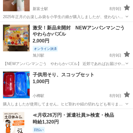
新富士駅
8月9日
2025年正月のお楽しみ袋を小学生の娘が購入しましたが、使わないと
の事で。
北海道
釧路市
新富士駅
キッズ用品
激安！新品未開封 NEWアンパンマンごう
やわらかパズル
2,000円
オンライン決済
旭川駅
8月9日
【NEWアンパンマンごう やわらかパズル】 近郊であればお届けやお
近くまで行けますので ご相談下さい！ 他にも出品しておりますので
北海道
旭川市
旭川駅
ベビー用品
アンパンマン
子供用そり、スコップセット
ご覧ください！ 激安のためこちらはまとめ買い値引きは 対象外とさせ
1,000円
て頂きます。 R7....
小樽駅
8月9日
購入しましたが使用してません。ヒビ割れや紐の切れなども有りませ
ん。小スコップはオマケです
北海道
小樽市
小樽駅
キッズ用品
≪月収26万円・派遣社員≫検査・検品
時給1,320円
日払い