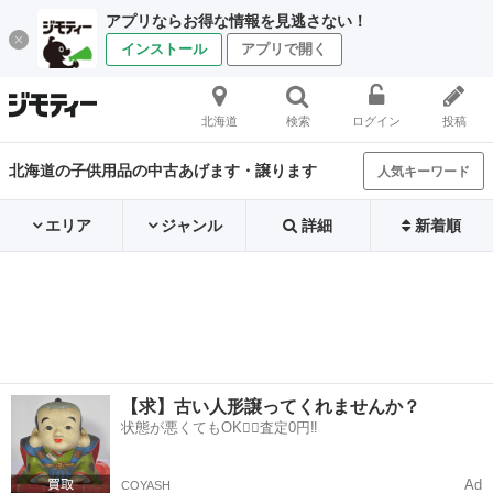
アプリならお得な情報を見逃さない！
インストール
アプリで開く
北海道
検索
ログイン
投稿
北海道の子供用品の中古あげます・譲ります
人気キーワード
エリア
ジャンル
詳細
新着順
【求】古い人形譲ってくれませんか？
状態が悪くてもOK🙆‍♀️査定0円‼️
Ad
COYASH