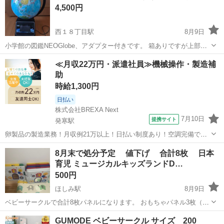
4,500円
西１８丁目駅
8月9日
小学館の図鑑NEOGlobe、アダプター付きです。 箱ありですが上部蓋
が破損してます。 箱に使用方法書いてありますが、説明用紙付いてま
北海道
札幌市
西１８丁目駅
キッズ用品
≪月収22万円・派遣社員≫機械操作・製造補
すので箱不要であれば本体のみお渡しでも可能です。 新品で購入しま
助
した。 作動確認し...
時給1,300円
日払い
株式会社BREXA Next
7月10日
提携サイト
発寒駅
卵製品の製造業務！月収例21万以上！日払い制度あり！空調完備で快
適作業★20代～50代までの男女活躍中！作業着無償貸与★マイカー通
北海道
札幌市
発寒駅
その他
8月末で処分予定 値下げ 合計8枚 日本
勤OK＆無料駐車場完備！《北海道札幌市》 人気の工場のお仕事 ◇卵
育児 ミュージカルキッズランドD…
製品の製造業務◇ 作業内...
500円
ほしみ駅
8月9日
ベビーサークルで合計8枚パネルになります。 おもちゃパネル3枚（3
枚受話器なし、2枚アクションボールなし、1枚鏡に一部小さい割れあ
北海道
札幌市
ほしみ駅
ベビー用品
GUMODE ベビーサークル サイズ 200
りですが引っ掛かりはなしで鏡自体擦り傷あります。） 扉パネル1枚