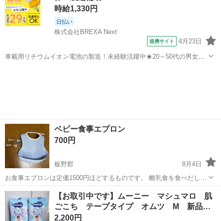
時給1,330円
日払い
株式会社BREXA Next
4月23日
提携サイト
車載用リチウムイオン電池の製造！未経験活躍中★20～50代の男女活
躍中！寮費無料★備品付き1R寮完備！自宅からマイカー通勤OK！無料
徳島
その他
駐車場完備◎正社員登用制度あり！《徳島県板野郡松茂町》 人気の工
場のお仕事 ◇車載用リチウ...
ベビー食事エプロン
700円
板野郡
8月4日
お食事エプロンは定価1500円ほどするものです。 離乳食を食べだした
時から、長い間使えます。 赤ちゃんでも持ちやすいフォークとスプー
徳島
板野郡
ベビー用品
【お取引中です】ムーニー マシュマロ 肌
ンもセットでお付けします。お祝いでいただいたのですが3〜4回くら
ごこち テープタイプ オムツ M 新品…
いしか使っていません。
2,200円