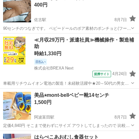
400円
佐古駅
8月7日
90センチのつなぎです。 ベビードールのボア素材のポンチョと(フード
付き)と 下に敷いてるスヌーピーのブランケットも お付けします。
徳島
徳島市
佐古駅
ベビー用品
≪月収29万円・派遣社員≫機械操作・製造補
助
時給1,330円
日払い
株式会社BREXA Next
4月24日
提携サイト
車載用リチウムイオン電池の製造！未経験活躍中★20～50代の男女活
躍中！寮費無料★備品付き1R寮完備！自宅からマイカー通勤OK！無料
徳島
その他
美品⭐︎mont-bellベビー靴14センチ
駐車場完備◎正社員登用制度あり！《徳島県板野郡松茂町》 人気の工
1,500円
場のお仕事 ◇車載用リチウ...
阿波富田駅
8月7日
定価4,840円 そこまで使わずにサイズ アウトしてしまったので 比較的
綺麗ですが、完璧を 求める方はご遠慮ください。 箱や説明書もお付け
徳島
徳島市
阿波富田駅
キッズ用品
mont bell
はらぺこあおむし食器セット
します♩