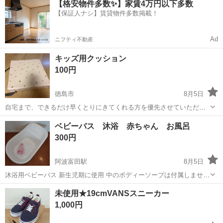
【格安物件多数✨】家賃4万円以下多数
駐車場完備◎正社員登用制度あり！《徳島県板野郡松茂町》 人気の工
【保証人ナシ】賃貸物件多数掲載！
場のお仕事 ◇車載用リチウ...
Ad
ニフティ不動産
キッズ用クッション
100円
徳島市
8月5日
自宅まで、できるだけ早くとりにきてくれる方を優先させていただき
ます。 よろしくおねがいします。
徳島
徳島市
ベビー用品
ベビー
ベビーバス 沐浴 赤ちゃん お風呂
300円
阿波富田駅
8月5日
沐浴用ベビーバス 新生児期に使用 中のボディーソープは付属しませ
ん。 値下げ不可
徳島
徳島市
阿波富田駅
ベビー用品
未使用★19cmVANSスニーカー
1,000円