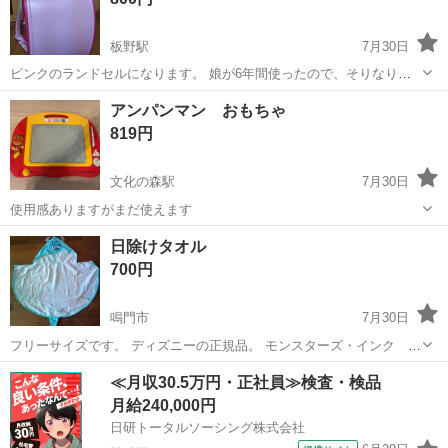
板野駅
7月30日
ピンクのランドセルになります。 娘が6年間使ったので、そりなりの
汚れ傷はありますが比較的綺麗な方だと思います。 使って頂ける方に
徳島
板野郡
板野駅
子供用品
ランドセル
アンパンマン おもちゃ
宜しくお願いします。 #ランドセル #クラリーノ #ピンク
819円
文化の森駅
7月30日
使用感ありますがまだ使えます
徳島
徳島市
文化の森駅
ベビー用品
アンパンマン
日除けタオル
700円
鳴門市
7月30日
フリーサイズです。 ディズニーの正規品。 モンスターズ・インク サ
リー
徳島
鳴門市
キッズ用品
タオル
≪月収30.5万円・正社員≫検査・検品
月給240,000円
日研トータルソーシング株式会社