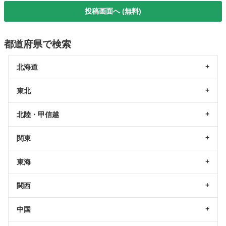
投稿画面へ (無料)
都道府県で検索
北海道
東北
北陸・甲信越
関東
東海
関西
中国