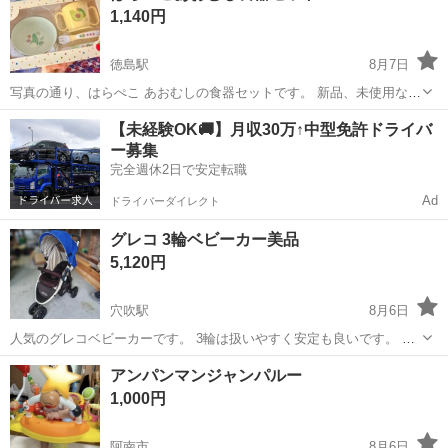
1,140円
徳島駅
8月7日
写真の通り、はらぺこ あおむしの食器セットです。 新品、未使用なの
で ノークレームノーリターンです。 綺麗状態です♩
徳島
徳島市
徳島駅
ベビー用品
食器セット
【未経験OK🚚】月収30万↑中型免許ドライバ
ー募集
完全週休2日で安定転職
Ad
ドライバーダイレクト
グレコ 3輪ベビーカー美品
5,120円
穴吹駅
8月6日
人気のグレコベビーカーです。 3輪は扱いやすく安定も良いです。 目
立つキズや汚れはなく、とても良い状態です。
徳島
美馬市
穴吹駅
ベビー用品
アンパンマンジャンパルー
1,000円
阿南市
8月6日