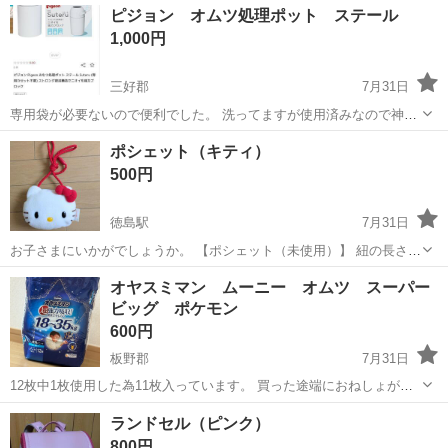
徳島
三好郡
ベビー用品
ぞうさん
ピジョン オムツ処理ポット ステール
短期間でも使って頂けると嬉しいです。
1,000円
三好郡
7月31日
専用袋が必要ないので便利でした。 洗ってますが使用済みなので神経
質な方はご遠慮ください。
徳島
三好郡
ベビー用品
ピジョン
ポシェット（キティ）
500円
徳島駅
7月31日
お子さまにいかがでしょうか。 【ポシェット（未使用）】 紐の長さ
約45cm🎀 「未使用」ですが、入手したままの状態で （紐をくくった
徳島
徳島市
徳島駅
キッズ用品
オヤスミマン ムーニー オムツ スーパー
ままの状態）手を付けていないまま保管していたため、紐に形がつい
ビッグ ポケモン
てしまっています。 また、...
600円
板野郡
7月31日
12枚中1枚使用した為11枚入っています。 買った途端におねしょが治
った為お譲りします♪(今年5月) パッケージの裏面に破れ 上部は全て切
徳島
板野郡
ベビー用品
ランドセル（ピンク）
り取ってる状態です。 藍住町内でのお取引お願い致します(^^)
800円