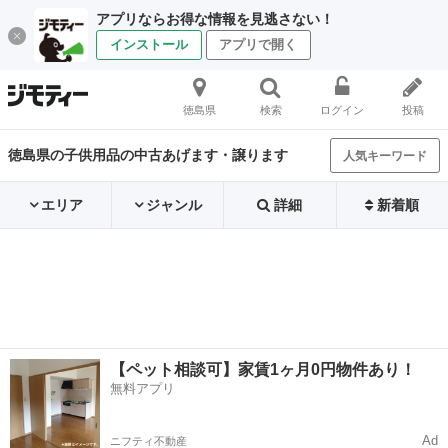
アプリならお得な情報を見逃さない！
インストール
アプリで開く
徳島県
検索
ログイン
投稿
徳島県の子供用品の中古あげます・譲ります
人気キーワード
エリア
ジャンル
詳細
新着順
【ペット相談可】家賃1ヶ月0円物件あり！
無料アプリ
Ad
ニフティ不動産