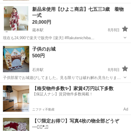
新品未使用【ひよこ商店】七五三3歳 着物
一式
20,000円
蔵本駅
8月8日
現在も24,990で楽天で販売中 [楽天] #Rakutenichiba
https://item.rakuten.co.jp/utatane/1403625500/?
徳島
徳島市
蔵本駅
キッズ用品
商店
子供のお城
scid=wi_ich_iphoneapp_item_s...
500円
石井駅
8月8日
子供部屋でお城遊びしてました。見る限りでは破れ解れ見当たりませ
ん。
徳島
名西郡
石井駅
ベビー用品
子供部屋
【格安物件多数✨】家賃4万円以下多数
【保証人ナシ】賃貸物件多数掲載！
Ad
ニフティ不動産
【♡限定お得♡】写真4枚の物全部どうぞ
┈❁⃘*.ﾟ