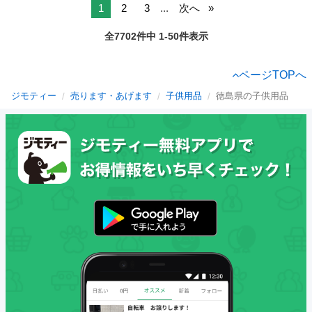
1
2
3
...
次へ
全7702件中 1-50件表示
ページTOPへ
ジモティー
売ります・あげます
子供用品
徳島県の子供用品