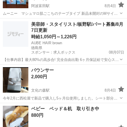
阿波富田駅
8月4日
ムーニー マシュマロ肌ごこちのテープタイプ 新品未開封のMサイズ2
セット 値下げ不可
徳島
徳島市
阿波富田駅
ベビー用品
ムーニー
美容師・スタイリスト/板野駅/パート募集/8月
7日更新
時給1,050円～1,226円
AUBE HAIR brown
徳島県
スポンサー：求人ボックス
08月07日
【仕事内容】最大80%の高歩合! 完全自由出勤 6ヶ月保証給で安心スタ
ート <募集職種> 美容師 <仕事内容> サロン内業務全般 希望や適性に
アルバイト・パート
バウンサー
応じて、 店舗運営・スタッフ管理などの マネジメント業務にも携われ
2,000円
ます <必要経験> ス...
文化の森駅
8月4日
今年2月に西松屋で新品で購入し5ヶ月位使用しました。シート部分は
洗濯済みです。 受け渡しは月〜金の18時以降、もしくは土日祝の早
徳島
徳島市
文化の森駅
ベビー用品
バウンサー
ベビー ベッド＆机 取り引き中
朝〜20時ごろまででお願いしたいです。 場所はできればキョーエイ大
880円
谷店希望ですが、5km以内の...