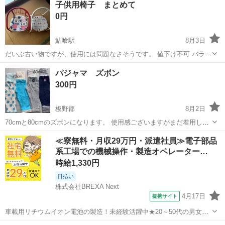
子供用椅子 まとめて
0円
鮎喰駅
8月3日
だいぶ古い物ですが、使用には問題なさそうです。 値下げ不可 バラ売
り不可
徳島
徳島市
鮎喰駅
ベビー用品
パジャマ ズボン
300円
板野郡
8月2日
70cmと80cmのズボンになります。 使用感ございますがまだ着用して
いただけると思います。 よろしくお願いいたします。
徳島
板野郡
キッズ用品
ズボン
≪寮無料・月収29万円・派遣社員≫電子部品
系工場での機械操作・製造オペレーター…
時給1,330円
日払い
株式会社BREXA Next
4月17日
提携サイト
車載用リチウムイオン電池の製造！未経験活躍中★20～50代の男女活
躍中！寮費無料★備品付き1R寮完備！自宅からマイカー通勤OK！無料
徳島
その他