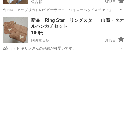
佐古駅
8月3日
Aprica（アップリカ）のベビーラック「ハイローベッド＆チェア」で
す。 多機能で新生児のうちはベッドとして、首が座ったらチェアとし
徳島
徳島市
佐古駅
子供用品
ベビー
新品 Ring Star リングスター 巾着・タオ
て利用でき、成長に合わせて長く使えます。 調整機能: シートの高さ
ルハンカチセット
調節やリクライニング機...
100円
阿波富田駅
8月3日
2点セット キリンさんの刺繍が可愛いです。
徳島
徳島市
阿波富田駅
キッズ用品