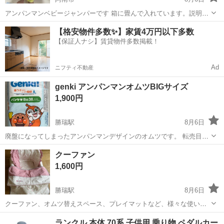
アンパンマンベビージャンパーです 箱に畳んで入れています。説明書
付です。 自身の子供が2人使用しましたが、まだまだ使用できます！
徳島
阿南市
ベビー用品
アンパンマンベビージャンパー
【格安物件多数✨】家賃4万円以下多数
メルカリで譲って頂きましたので、箱にガムテープや送り状シールの
【保証人ナシ】賃貸物件多数掲載！
跡があります。 一部模様がハゲ...
Ad
ニフティ不動産
genki アンパンマンオムツBIGサイズ
1,900円
勝瑞駅
8月6日
廃盤になってしまったアンパンマンデザインのオムツです。 転売目的
の譲渡はしません。 アンパンマン好きのお子様に使ってほしいです。
徳島
板野郡
勝瑞駅
ベビー用品
アンパンマン
クーファン
1,600円
勝瑞駅
8月6日
クーファン、オムツ替えスペース、プレイマットなど、様々な使い方
ができて持ち運びもできるバッグタイプのクーファンです。 黄色いシ
徳島
板野郡
勝瑞駅
ベビー用品
クーファン
ランクル 本体 70系 子供用 乗り物 ペダルカー
ミ(3枚目)がありますが、クーファンとして使う分には上に水玉の布を