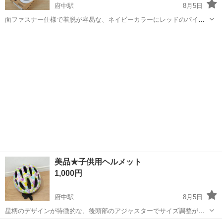
府中駅
8月5日
面ファスナー仕様で着脱が容易な、ネイビーカラーにレッドのパイピ
ングが映えるキッズ用オールドスクールです。 - ブランド: VANS - モ
徳島
徳島市
府中駅
キッズ用品
デル名: V36CS PIPING OLD SKOOL - カラー: ネイビー - ...
美品★子供用ヘルメット
1,000円
府中駅
8月5日
星柄のデザインが特徴的な、後頭部のアジャスターでサイズ調整が可
能な子供用ヘルメットです。 - 柄: スター柄 - 機能: サイズ調整アジャ