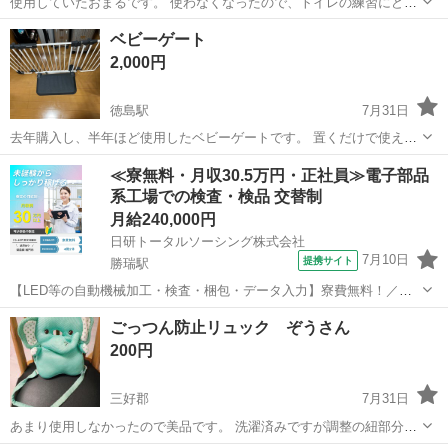
使用していたおまるです。 使わなくなったので、トイレの練習にどう
ぞ。 拭いていますが、取れない小さい汚れなどあることをご理解くだ
徳島
板野郡
ベビー用品
ベビーゲート
さる方、よろしくお願いします。 トイレトレーニング
2,000円
徳島駅
7月31日
去年購入し、半年ほど使用したベビーゲートです。 置くだけで使える
ので、パッと場所を変えたり、便利でした。 一つ欠点が、少しグラグ
徳島
徳島市
徳島駅
ベビー用品
≪寮無料・月収30.5万円・正社員≫電子部品
ラします。 レビューにも書かれています。 安全性は問題ないようで
系工場での検査・検品 交替制
す。 徳島市住吉の自宅に取...
月給240,000円
日研トータルソーシング株式会社
7月10日
提携サイト
勝瑞駅
【LED等の自動機械加工・検査・梱包・データ入力】寮費無料！／年
間休日は130日以上／未経験OK！ お仕事について スマートフォンやパ
徳島
鳴門市
勝瑞駅
その他
ごっつん防止リュック ぞうさん
ソコン、車などに使われるLED等の電子部品の製造とそれに付帯する
200円
作業になります。①部品を...
三好郡
7月31日
あまり使用しなかったので美品です。 洗濯済みですが調整の紐部分に
目立たない程度の点々のシミあります。 捨てるにはもったいないので