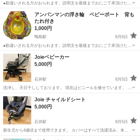
●勘違いされる方がおられます。説明文を最後までおにご了承頂けた方
のみご連絡ください ●仕事の都合で16時半にセブンイレブンでのお受
徳島
吉野川市
ベビー用品
アンパンマン
アンパンマンの浮き輪 ベビーボート 背も
け渡しとなります。当方のお休みの時は時間のご相談にのります。 ●
たれ付き
お受け取り場所● セブンイ...
1,000円
鴨島駅
8月6日
●勘違いされる方がおられます。説明文を最後までおにご了承頂けた方
のみご連絡ください ●仕事の都合で16時半以降にセブンイレブンでの
徳島
吉野川市
鴨島駅
ベビー用品
ボート
Joieベビーカー
お受け渡しとなります。当方のお休みの時は時間のご相談にのりま
5,000円
す。 ●お受け取り場所● セブ...
石井駅
8月5日
洗浄し、天日干ししております。 現在はビニールを被せています。 取
引場所は応相談。
徳島
名西郡
石井駅
ベビー用品
Joie チャイルドシート
5,000円
石井駅
8月5日
新生児から4歳頃まで使用できます。 カバーはすべて洗濯済み、本体
も天日干ししており、現在はカバーした状態でビニール被せていま
徳島
名西郡
石井駅
ベビー用品