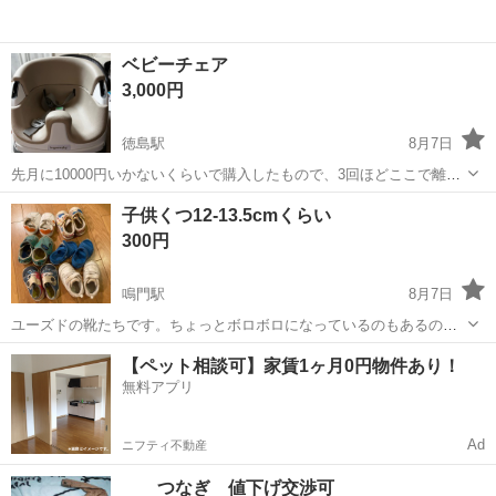
ベビーチェア
3,000円
徳島駅
8月7日
先月に10000円いかないくらいで購入したもので、3回ほどここで離乳
食をあげましたが、急遽引越が決まり、ハイチェアを買うことにしま
徳島
徳島市
徳島駅
子供用品
ベビー
子供くつ12-13.5cmくらい
した。 新品同様です。 椅子にくっつけて使えるベルトも付いています
300円
😊 徳島市住吉に取りに...
鳴門駅
8月7日
ユーズドの靴たちです。ちょっとボロボロになっているのもあるの
で、まとめてお安くしています。サイズも微妙に違います。現状のま
徳島
鳴門市
鳴門駅
キッズ用品
ボロボロ
【ペット相談可】家賃1ヶ月0円物件あり！
ま、まとめてとりにきてくださる方。ノークレーム、ノーリターンで
無料アプリ
お願いします🤲
Ad
ニフティ不動産
つなぎ 値下げ交渉可