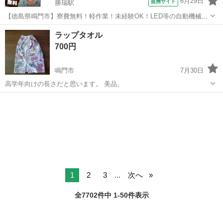
6月29日
提携サイト
勝瑞駅
【徳島県鳴門市】寮費無料！軽作業！未経験OK！LED等の自動機械加
工・検査・梱包・データ入力《お仕事No.NS0560》 お仕事について ス
徳島
鳴門市
勝瑞駅
その他
ラップタオル
マートフォンやパソコン、車などに使われるLED等の電子部品の製造
700円
とそれに付帯する作...
鳴門市
7月30日
高学年向けの長さだと思います。 美品。
徳島
鳴門市
キッズ用品
1
2
3
...
次へ
全7702件中 1-50件表示