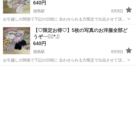
640円
徳島駅
8月8日
お引越しの関係で下記の日程に 合わせられる方限定で出品させて頂き
ます🌷◌˳𓇬 8/8、8/9、8/10に に取りに来れる方┈❁⃘*.ﾟ 今まで出品し
徳島
徳島市
徳島駅
ベビー用品
ケープ
【♡限定お得♡】5枚の写真のお洋服全部ど
ていた物をまとめて┈❁⃘*.ﾟ よりお得になってます(*´֊`*)！ ...
うぞ┈❁⃘*.ﾟ
640円
徳島駅
8月8日
お引越しの関係で下記の日程に 合わせられる方限定で出品させて頂き
ます！ 8/8、8/9、8/10に に取りに来れる方┈❁⃘*.ﾟ 今まで出品してい
徳島
徳島市
徳島駅
ベビー用品
た物をまとめて┈❁⃘*.ﾟ よりお得になってます(*´֊`*)！ pe...