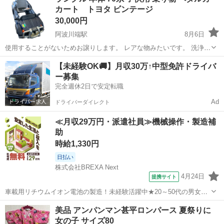
カート トヨタ ビンテージ
被せるので問題なく使えると思いま...
30,000円
阿波川端駅
8月6日
使用することがないためお譲りします。 レアな物みたいです。 洗浄済
みです。 飾ったりしても可愛いと思います。 他でも出品しているため
徳島
板野郡
阿波川端駅
キッズ用品
【未経験OK🚚】月収30万↑中型免許ドライバ
早い方優先します♪(๑ᴖ◡ᴖ๑)♪
ー募集
完全週休2日で安定転職
Ad
ドライバーダイレクト
≪月収29万円・派遣社員≫機械操作・製造補
助
時給1,330円
日払い
株式会社BREXA Next
4月24日
提携サイト
車載用リチウムイオン電池の製造！未経験活躍中★20～50代の男女活
躍中！寮費無料★備品付き1R寮完備！自宅からマイカー通勤OK！無料
徳島
その他
美品 アンパンマン甚平ロンパース 夏祭りに
駐車場完備◎正社員登用制度あり！《徳島県板野郡松茂町》 人気の工
女の子 サイズ80
場のお仕事 ◇車載用リチウ...