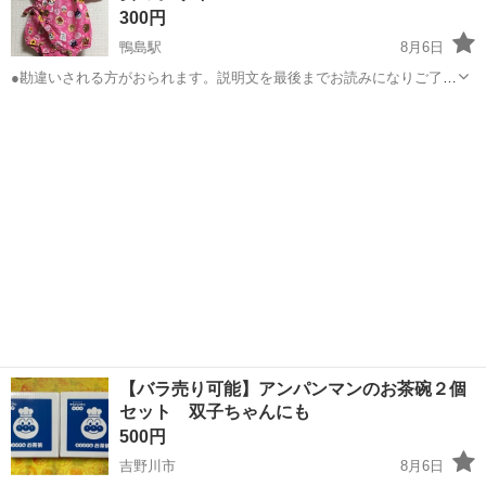
300円
鴨島駅
8月6日
●勘違いされる方がおられます。説明文を最後までお読みになりご了承
頂けた方のみご連絡ください● ●仕事の都合で18時半にセブンイレブン
徳島
吉野川市
鴨島駅
ベビー用品
甚平
でのお受け渡しとなります。当方のお休みの時は時間のご相談にのり
ます。 ●アンパンマンの可...
【バラ売り可能】アンパンマンのお茶碗２個
セット 双子ちゃんにも
500円
吉野川市
8月6日