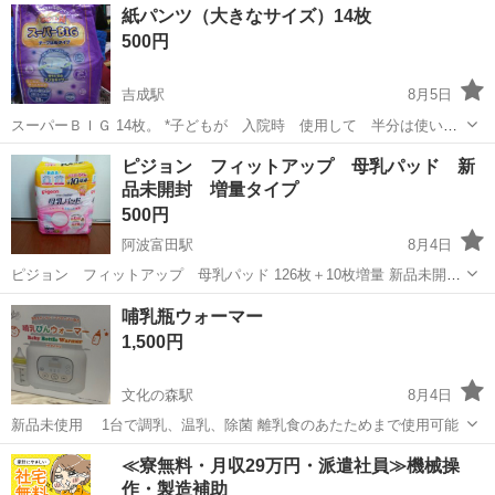
徳島
徳島市
府中駅
キッズ用品
ヘルメット
紙パンツ（大きなサイズ）14枚
スター付き - 内部仕様: ブルーのインナーパッド 自転車に乗ることが
500円
ほぼ無かった...
吉成駅
8月5日
スーパーＢＩＧ 14枚。 *子どもが 入院時 使用して 半分は使いま
した。 どなたか、必要な方 よろしくお願いします。
徳島
板野郡
吉成駅
ベビー用品
ピジョン フィットアップ 母乳パッド 新
品未開封 増量タイプ
500円
阿波富田駅
8月4日
ピジョン フィットアップ 母乳パッド 126枚＋10枚増量 新品未開封
値下げ不可
徳島
徳島市
阿波富田駅
ベビー用品
哺乳瓶ウォーマー
1,500円
文化の森駅
8月4日
新品未使用 1台で調乳、温乳、除菌 離乳食のあたためまで使用可能
徳島
徳島市
文化の森駅
ベビー用品
哺乳瓶
≪寮無料・月収29万円・派遣社員≫機械操
作・製造補助