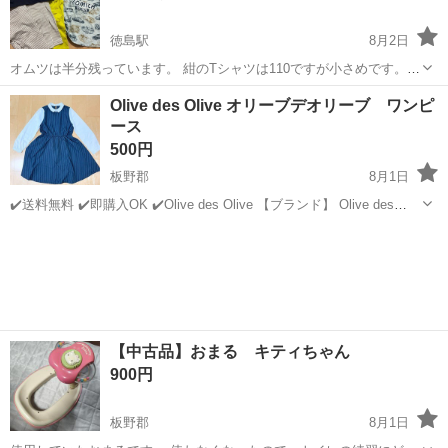
徳島駅
8月2日
オムツは半分残っています。 紺のTシャツは110ですが小さめです。
トミカTシャツ100 レギンス95
徳島
徳島市
徳島駅
ベビー用品
Olive des Olive オリーブデオリーブ ワンピ
ース
500円
板野郡
8月1日
✔️送料無料 ✔️即購入OK ✔️Olive des Olive 【ブランド】 Olive des
Olive 【スタイル】 ワンピース 【サイズ】 肩幅 34cm 袖丈
徳島
板野郡
マタニティ用品
オリーブデオリーブ
55cm 着丈 76cm 身幅 40...
【中古品】おまる キティちゃん
900円
板野郡
8月1日