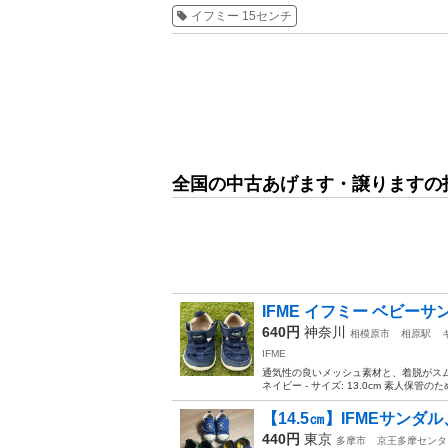
イフミー 15センチ
全国の中古あげます・譲りますの
IFME イフミー ベビーサン
640円
神奈川
相模原市
相原駅
IFME
通気性の良いメッシュ素材と、着脱がスムーズ
ネイビー - サイズ: 13.0cm 素人保
【14.5㎝】IFMEサンダル
440円
東京
多摩市
京王多摩センタ