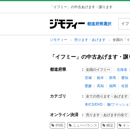
「イフミー」の中古あげます・譲ります
都道府県選択
ジモティー
売ります・あげます
全国の「イ
「イフミー」の中古あげます・譲
都道府県
：
全国のイフミー
北海道
茨城
栃木
群馬
愛知
愛媛
高知
福岡
佐賀
カテゴリ
：
全ての売ります・あげます
本/CD/DVD
服/ファッショ
オンライン決済
：
売ります・あげますの全て
IFME
ニューバランス
瞬足
キッ