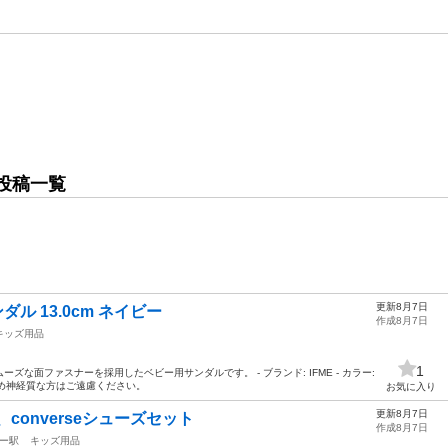
投稿一覧
更新8月7日
ダル 13.0cm ネイビー
作成8月7日
キッズ用品
1
な面ファスナーを採用したベビー用サンダルです。 - ブランド: IFME - カラー:
管のため神経質な方はご遠慮ください。
お気に入り
更新8月7日
、converseシューズセット
作成8月7日
ー駅
キッズ用品