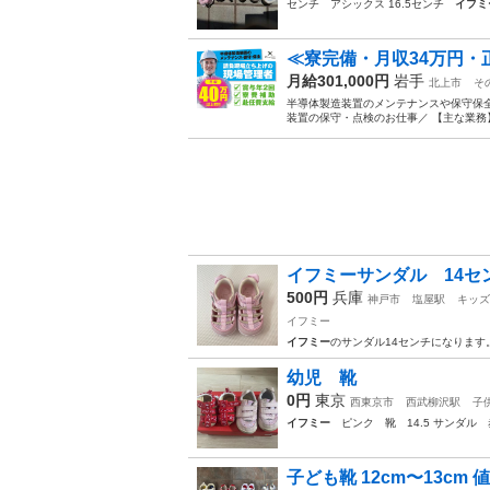
センチ アシックス 16.5センチ
イフミ
≪寮完備・月収34万円・
月給301,000円
岩手
北上市
そ
半導体製造装置のメンテナンスや保守保全
装置の保守・点検のお仕事／ 【主な業務】
イフミーサンダル 14セ
500円
兵庫
神戸市
塩屋駅
キッズ
イフミー
イフミー
のサンダル14センチになります
幼児 靴
0円
東京
西東京市
西武柳沢駅
子
イフミー
ピンク 靴 14.5 サンダル 
子ども靴 12cm〜13c