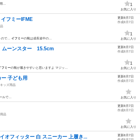
着用…
1
お気に入り
更新8月7日
イフミーIFME
作成8月7日
品
1
ゃうので…
イフミー
の靴は成長途中の…
お気に入り
更新8月7日
ムーンスター 15.5cm
作成8月7日
1
イフミー
の靴が履きやすいと思いますよ マジッ…
お気に入り
更新8月7日
ーカー 子ども用
作成8月7日
キッズ用品
ールで…
お気に入り
更新8月7日
作成8月7日
用品
お気に入り
更新8月7日
オフィッター 白 スニーカー 上履き...
作成8月7日