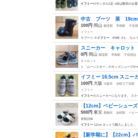
イフミー
のサンダル2足 ⭐︎緑は数回のみ
中古 ブーツ 茶 19cm 
100円
岡山
都窪郡
早島駅
子供用
イフミー
※ブーツ ※
イフミー
IFME ※1… ち
スニーカー キャロット 
0円
岡山
都窪郡
早島駅
子供用品
キャロット
ト「ムーンスター」のキッズシューズや
イフミー 16.5cm スニ
100円
大阪
大阪市
谷町六丁目駅
イフミー
イフミー
のスニーカーになります。 スク
【12cm】ベビーシューズ
500円
東京
葛飾区
金町駅
ベビー
避難訓練
イフミー
12cm ネットで購入しました…
【新学期に】【22cm】バイ