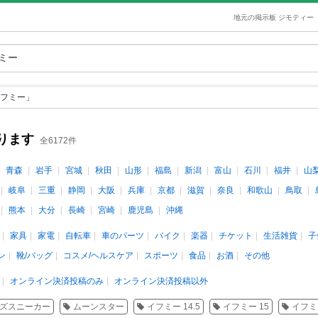
地元の掲示板 ジモティー
フミー」
ります
全6172件
青森
岩手
宮城
秋田
山形
福島
新潟
富山
石川
福井
山
岐阜
三重
静岡
大阪
兵庫
京都
滋賀
奈良
和歌山
鳥取
熊本
大分
長崎
宮崎
鹿児島
沖縄
家具
家電
自転車
車のパーツ
バイク
楽器
チケット
生活雑貨
子
ン
靴/バッグ
コスメ/ヘルスケア
スポーツ
食品
お酒
その他
オンライン決済投稿のみ
オンライン決済投稿以外
ズスニーカー
ムーンスター
イフミー 14.5
イフミー 15
イフミー