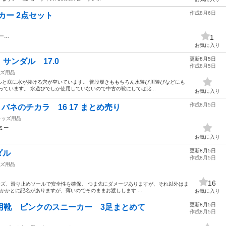
作成8月6日
カー 2点セット
ニー…
1
お気に入り
更新8月5日
サンダル 17.0
作成8月5日
ズ用品
穴 ソールと底に水が抜ける穴が空いています。 普段履きももちろん水遊び川遊びなどにも
っています。 水遊びでしか使用していないので中古の靴にしては比...
お気に入り
作成8月5日
ー バネのチカラ 16 17 まとめ売り
キッズ用品
ミー
お気に入り
更新8月5日
ダル
作成8月5日
ズ用品
16
ューズ、滑り止めソールで安全性を確保。 つま先にダメージありますが、それ以外はま
かかとに記名がありますが、薄いのでそのままお渡しします ...
お気に入り
更新8月5日
ども用靴 ピンクのスニーカー 3足まとめて
作成8月5日