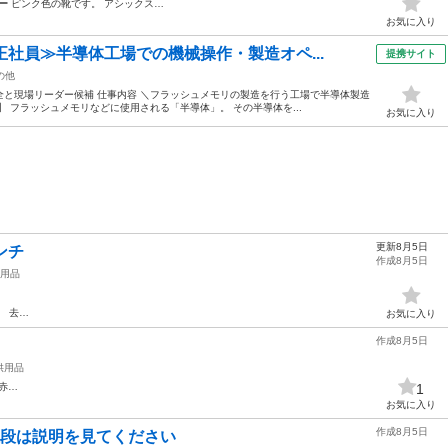
ー
ピンク色の靴です。 アシックス…
お気に入り
正社員≫半導体工場での機械操作・製造オペ...
提携サイト
の他
と現場リーダー候補 仕事内容 ＼フラッシュメモリの製造を行う工場で半導体製造
 フラッシュメモリなどに使用される「半導体」。 その半導体を...
お気に入り
更新8月5日
ンチ
作成8月5日
用品
。 去…
お気に入り
作成8月5日
供用品
赤…
1
お気に入り
作成8月5日
m 値段は説明を見てください