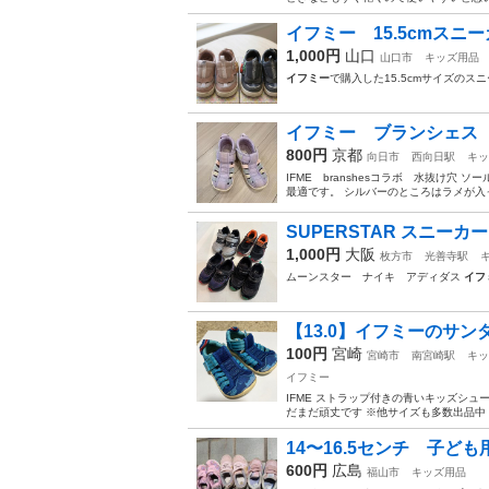
イフミー 15.5cmスニー
1,000円
山口
山口市
キッズ用品
イフミー
で購入した15.5cmサイズのス
イフミー ブランシェス 
800円
京都
向日市
西向日駅
キッ
IFME branshesコラボ 水抜け
最適です。 シルバーのところはラメが入
SUPERSTAR スニーカ
1,000円
大阪
枚方市
光善寺駅
ムーンスター ナイキ アディダス
イフ
【13.0】イフミーのサン
100円
宮崎
宮崎市
南宮崎駅
キッ
イフミー
IFME ストラップ付きの青いキッズシ
だまだ頑丈です ※他サイズも多数出品中 
14〜16.5センチ 子
600円
広島
福山市
キッズ用品