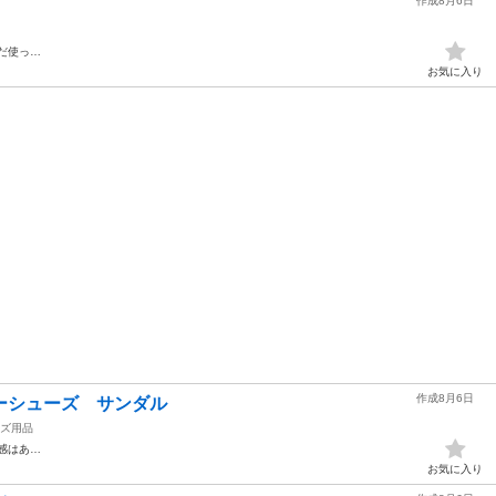
作成8月6日
だ使っ…
お気に入り
作成8月6日
ターシューズ サンダル
ズ用品
感はあ…
お気に入り