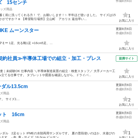
作成8月6日
 15センチ
ッズ用品
履く前に洗ってくれる方！ で、お願いします！✨ 半年ほど使いました。 サイズは15
1
がですか？☺️ 【希望取引場所】立山町 アカリエ 返信早い...
お気に入り
更新8月6日
m NIKE ムーンスター
作成8月6日
フミー
1足、光る靴1足 ○16cm5足、…
お気に入り
・契約社員≫半導体工場での組立・加工・プレス
提携サイト
査｜未経験OK 仕事内容 ＼半導体製造装置の組立・検査スタッフ／ 大手メーカー工
立てる仕事です。 タブレットや図面を確認しながら、ドライバ...
お気に入り
更新8月6日
ル13.5cm
作成8月6日
ズ用品
す。 サイズ1…
2
お気に入り
更新8月6日
ト 16cm
作成8月6日
ズ用品
1
ンダル 2足セット IFMEの水陸両用サンダルです。 夏の普段使いのほか、水遊びの
 色: 青 - サイズ: 16.0cm ビーサン...
お気に入り