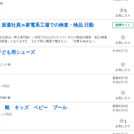
靴
5
体…
お気に入り
円・派遣社員≫家電系工場での検査・検品 日勤
提携サイト
土日休み／即入居可能！／伊豆でのんびりライフ♪ ガラス部品の製造・加工/検査
遣）となります】 「2人で同じ職場で働きたい」 「仕事も休みも一...
お気に入り
作成8月7日
 子ども用シューズ
のピンク色
お気に入り
更新8月7日
作成8月7日
ッズ用品
IFME 靴
お気に入り
更新8月6日
ダル 靴 キッズ ベビー プール
作成8月6日
ッズ用品
1
…
お気に入り