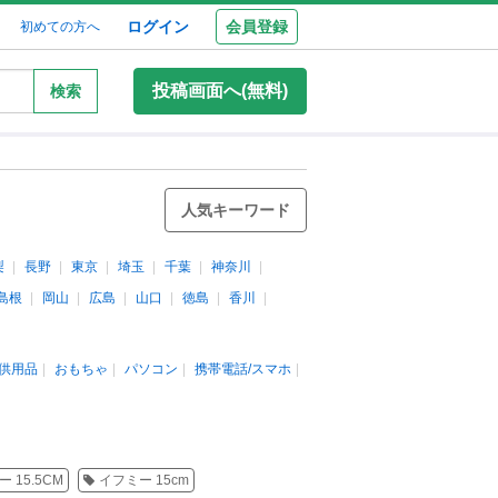
ログイン
会員登録
初めての方へ
投稿画面へ(無料)
検索
人気キーワード
梨
長野
東京
埼玉
千葉
神奈川
島根
岡山
広島
山口
徳島
香川
供用品
おもちゃ
パソコン
携帯電話/スマホ
 15.5CM
イフミー 15cm