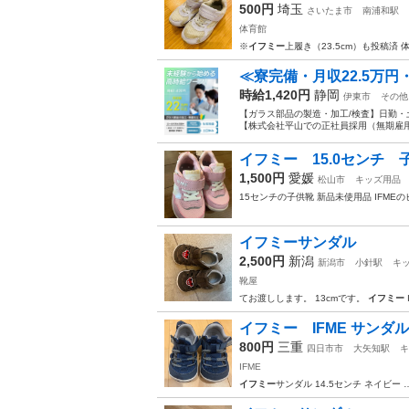
500円
埼玉
さいたま市
南浦和駅
体育館
※
イフミー
上履き（23.5cm）も投稿済 
≪寮完備・月収22.5万
時給1,420円
静岡
伊東市
その他
【ガラス部品の製造・加工/検査】日勤・
【株式会社平山での正社員採用（無期雇用派
イフミー 15.0センチ
1,500円
愛媛
松山市
キッズ用品
15センチの子供靴 新品未使用品 IFME
イフミーサンダル
2,500円
新潟
新潟市
小針駅
キ
靴屋
てお渡しします。 13cmです。
イフミー
イフミー IFME サン
800円
三重
四日市市
大矢知駅
キ
IFME
イフミー
サンダル 14.5センチ ネイビー 