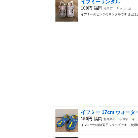
イフミーサンダル
100円
福岡
福岡市
キッズ用品
イフミー
のピンクのサンダルです まだま
イフミー 17cm ウォー
150円
福岡
北九州市
萩原駅
キッ
イフミー
の水陸両用シューズです。 使用