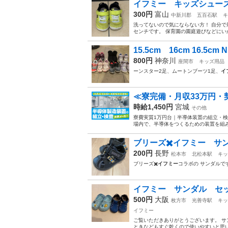
イフミー キッズシューズ
300円
富山
中新川郡
五百石駅
キ
洗ってないので気にならない方！ 自分で
センチです。 保育園の園庭遊びなどにいか
15.5cm 16cm 16.5c
800円
神奈川
座間市
キッズ用品
ーンスター2足、ムートンブーツ1足、
イ
≪寮完備・月収33万円
時給1,450円
宮城
その他
寮費実質1万円台｜半導体装置の組立・検
場内で、半導体をつくるための装置を組み
ブリーズ✖️イフミー サンダ
200円
長野
松本市
北松本駅
キッ
ブリーズ✖️
イフミー
コラボの サンダルで
イフミー サンダル セッ
500円
大阪
枚方市
光善寺駅
キッ
イフミー
ご覧いただきありがとうございます。 サ
ときなどもすぐ乾くので使いやすいと思います。 -