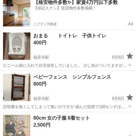
【格安物件多数✨】家賃4万円以下多数
駐車場完備◎正社員登用制度あり！《徳島県板野郡松茂町》 人気の工
【保証人ナシ】賃貸物件多数掲載！
場のお仕事 ◇車載用リチウ...
Ad
ニフティ不動産
おまる トイトレ 子供トイレ
400円
福音寺駅
8月8日
ビニール袋に入れて自宅保管していました。 少し埃がついてますが綺
麗です。 試し座りは数回しましたが一度もおしっこやうんちはしてい
愛媛
松山市
福音寺駅
ベビー用品
おまる
ベビーフェンス シンプルフェンス
ません。
800円
福音寺駅
8月8日
説明書を無くしてしまって無いのですが 縮んだ状態で108センチほど
あります。 突っ張りタイプです。
愛媛
松山市
福音寺駅
ベビー用品
シンプルフェンス
80cm 女の子服 8着セット
2,500円