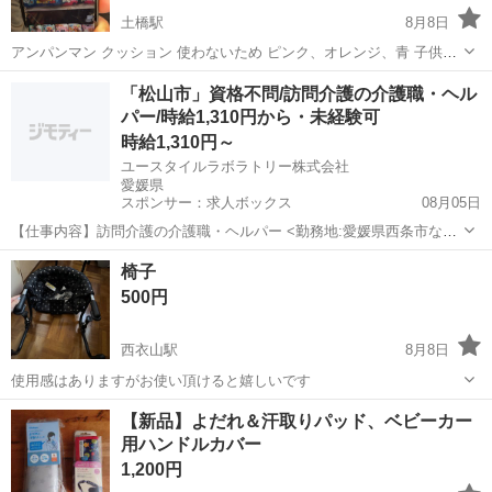
土橋駅
8月8日
アンパンマン クッション 使わないため ピンク、オレンジ、青 子供が
使った中古品にご理解お願いします。 洗濯はしました。 バラ売り不
愛媛
松山市
土橋駅
子供用品
「松山市」資格不問/訪問介護の介護職・ヘル
可！ お気持ち1Lの天然水2本お願いします。
パー/時給1,310円から・未経験可
時給1,310円～
ユースタイルラボラトリー株式会社
愛媛県
スポンサー：求人ボックス
08月05日
【仕事内容】訪問介護の介護職・ヘルパー <勤務地:愛媛県西条市など
> 障がいなどで身体が動かせないご利用者のご自宅に訪問し、ご自宅
アルバイト・パート
椅子
での生活を支援する、見守りがメインの訪問介護のお仕事です。もち
500円
ろん直行直帰OK。 <仕事内容> 見守...
西衣山駅
8月8日
使用感はありますがお使い頂けると嬉しいです
愛媛
松山市
西衣山駅
ベビー用品
使い
【新品】よだれ＆汗取りパッド、ベビーカー
用ハンドルカバー
1,200円