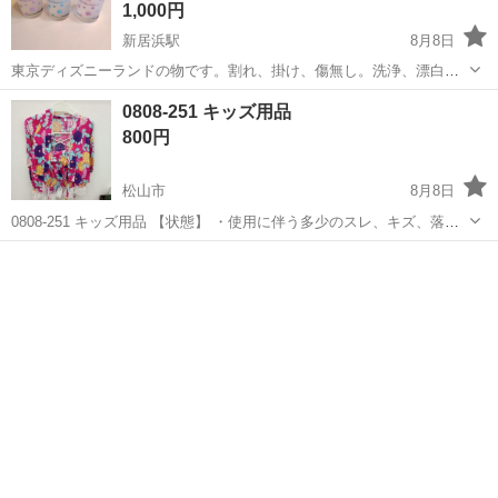
1,000円
新居浜駅
8月8日
東京ディズニーランドの物です。割れ、掛け、傷無し。洗浄、漂白し
ていますので綺麗 使用しませんので保管中 3N
愛媛
新居浜市
新居浜駅
ベビー用品
ガラス
0808-251 キッズ用品
800円
松山市
8月8日
0808-251 キッズ用品 【状態】 ・使用に伴う多少のスレ、キズ、落と
しきれない汚れなどございます ・詳細は現地でご確認ください ・お値
愛媛
松山市
キッズ用品
現地
引きは出来かねますのでご了承願います ※中古品のため、状態につい
て...