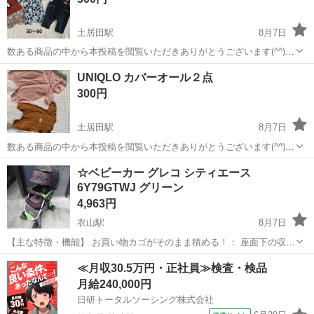
土居田駅
8月7日
数ある商品の中から本投稿を閲覧いただきありがとうございます(^^)
多少の色褪せや毛玉等ございますが、まだまだご使用いただけるかと
愛媛
松山市
土居田駅
ベビー用品
UNIQLO カバーオール２点
思います。 中古品、自宅保管であることをご了承のうえご検討をお願
300円
いいたします。
土居田駅
8月7日
数ある商品の中から本投稿を閲覧いただきありがとうございます(^^)
多少の色褪せや毛玉はありますが、まだまだご使用いただけるかと思
愛媛
松山市
土居田駅
ベビー用品
☆ベビーカー グレコ シティエース
います。 ・ピンク色…UNIQLOファーフリースオールインワン ・く
6Y79GTWJ グリーン
ま…UNIQLOキル...
4,963円
衣山駅
8月7日
​【主な特徴・機能】 ​お買い物カゴがそのまま積める！： 座面下の収納
スペースが非常に大きく、スーパーの買い物カゴをそのまま載せられ
愛媛
松山市
衣山駅
ベビー用品
買い物カゴ
≪月収30.5万円・正社員≫検査・検品
る「買い物カゴ受」機能付き。お買い物に非常に便利です。 ​軽量＆ハ
月給240,000円
イシート： 5.0...
日研トータルソーシング株式会社