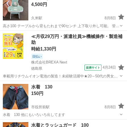
4,500円
久米駅
8月8日
高さ100 テーブルから背もたれまで90センチ 上下取り外し可能。 管理
番号 2778273
愛媛
松山市
久米駅
ベビー用品
≪月収29万円・派遣社員≫機械操作・製造補
助
時給1,330円
日払い
株式会社BREXA Next
4月24日
提携サイト
徳島県
車載用リチウムイオン電池の製造！未経験活躍中★20～50代の男女活
躍中！寮費無料★備品付き1R寮完備！自宅からマイカー通勤OK！無料
徳島
その他
水着 130
駐車場完備◎正社員登用制度あり！《徳島県板野郡松茂町》 人気の工
150円
場のお仕事 ◇車載用リチウ...
市役所前駅
8月8日
水着 130 他にもいろいろ出してます
愛媛
松山市
市役所前駅
キッズ用品
水着とラッシュガード 100