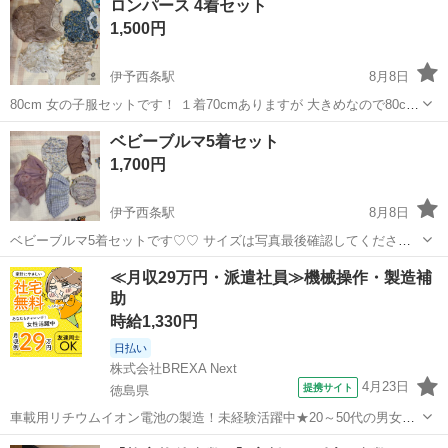
ロンパース 4着セット
1,500円
伊予西条駅
8月8日
80cm 女の子服セットです！ １着70cmありますが 大きめなので80cm
着てる子も着れます♡♡ バースデイ teteatete futafuta
愛媛
西条市
伊予西条駅
ベビー用品
ベビーブルマ5着セット
1,700円
伊予西条駅
8月8日
ベビーブルマ5着セットです♡♡ サイズは写真最後確認してくださ
い。 バースデイ futafuta teteatete cottoli
愛媛
西条市
伊予西条駅
ベビー用品
≪月収29万円・派遣社員≫機械操作・製造補
助
時給1,330円
日払い
株式会社BREXA Next
4月23日
提携サイト
徳島県
車載用リチウムイオン電池の製造！未経験活躍中★20～50代の男女活
躍中！寮費無料★備品付き1R寮完備！自宅からマイカー通勤OK！無料
徳島
その他