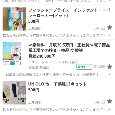
0807-073 授乳クッション 【状態】 ・使用に伴う多少のスレ、キズ、
落としきれない汚れなどございます ・詳細は現地でご確認ください ・
愛媛
松山市
産後用品
現地
フィッシャープライス インファント・トド
お値引きは出来かねますのでご了承願います ※中古品のため、状態に
ラーロッカー(ドット)
つ...
500円
土居田駅
8月7日
数ある商品の中から本投稿を閲覧いただきありがとうございます(^^)
【フィッシャープライス インファント・トドラーロッカー(ドット)】
愛媛
松山市
土居田駅
ベビー用品
≪寮無料・月収30.5万円・正社員≫電子部品
です。 赤ちゃんから18kgまでのお子様が使用できます(^^) 家事の間や
系工場での検査・検品 交替制
フィッシャープライス
絵本を読む際に...
月給240,000円
日研トータルソーシング株式会社
7月10日
提携サイト
徳島県 勝瑞駅
【LED等の自動機械加工・検査・梱包・データ入力】寮費無料！／年
間休日は130日以上／未経験OK！ お仕事について スマートフォンやパ
徳島
鳴門市
勝瑞駅
その他
UNIQLO 他 子供服13点セット
ソコン、車などに使われるLED等の電子部品の製造とそれに付帯する
500円
作業になります。①部品を...
土居田駅
8月7日
数ある商品の中から本投稿を閲覧いただきありがとうございます(^^)
UNIQLO、ベビザラス、Samansa Mos2等で購入しました。子ども服