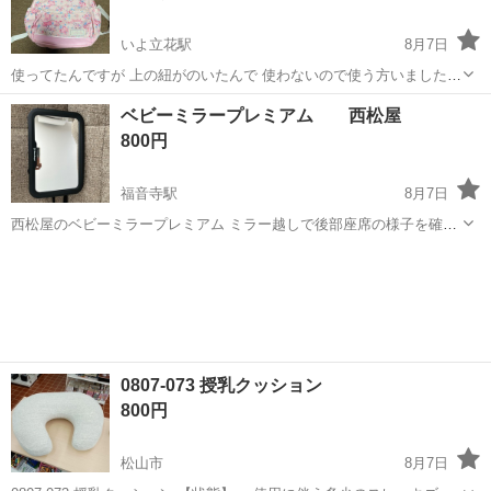
いよ立花駅
8月7日
使ってたんですが 上の紐がのいたんで 使わないので使う方いましたら
😊 3枚目の写真みてもらったら📸
愛媛
松山市
いよ立花駅
その他
マイメロ
ベビーミラープレミアム 西松屋
800円
福音寺駅
8月7日
西松屋のベビーミラープレミアム ミラー越しで後部座席の様子を確認
できます ・ミラーはアクリル樹脂で作られているので、割れにくく、
愛媛
松山市
福音寺駅
ベビー用品
ミラー
万一割れても飛び散りません ・大きなミラーで広い範囲の視界を提供
することができます ・360度...
0807-073 授乳クッション
800円
松山市
8月7日