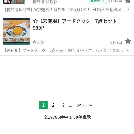
6月29日
提携サイト
徳島県 勝瑞駅
【徳島県鳴門市】寮費無料！軽作業！未経験OK！LED等の自動機械加
工・検査・梱包・データ入力《お仕事No.NS0560》 お仕事について ス
徳島
鳴門市
勝瑞駅
その他
☆【未使用】フードクック 7点セット
マートフォンやパソコン、車などに使われるLED等の電子部品の製造
980円
とそれに付帯する作...
衣山駅
8月7日
【未使用】フードクック 7点セット 離乳食や下ごしらえなどに使え
ます。 未使用品ですが、リユース品の為、ご理解いただける方でお願
愛媛
松山市
衣山駅
ベビー用品
セット
いいたします。 TSUTAYA中央店にて展示販売中です。
1
2
3
...
次へ
全19785件中 1-50件表示