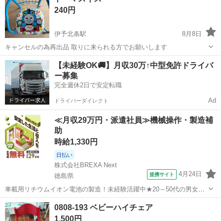
240円
伊予北条駅
8月8日
キャンセルの為再出品 取りに来られる方でお願いします
愛媛
松山市
伊予北条駅
キッズ用品
トーマ
【未経験OK🚚】月収30万↑中型免許ドライバ
ー募集
完全週休2日で安定転職
Ad
ドライバーダイレクト
≪月収29万円・派遣社員≫機械操作・製造補
助
時給1,330円
日払い
株式会社BREXA Next
4月24日
提携サイト
徳島県
車載用リチウムイオン電池の製造！未経験活躍中★20～50代の男女活
躍中！寮費無料★備品付き1R寮完備！自宅からマイカー通勤OK！無料
徳島
その他
0808-193 ベビーハイチェア
駐車場完備◎正社員登用制度あり！《徳島県板野郡松茂町》 人気の工
1,500円
場のお仕事 ◇車載用リチウ...