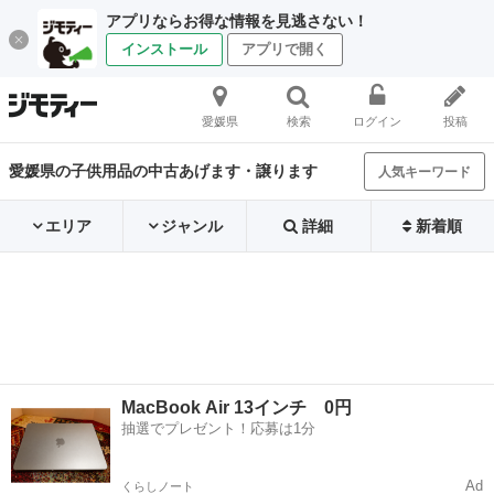
アプリならお得な情報を見逃さない！
インストール
アプリで開く
愛媛県
検索
ログイン
投稿
愛媛県の子供用品の中古あげます・譲ります
人気キーワード
エリア
ジャンル
詳細
新着順
MacBook Air 13インチ 0円
抽選でプレゼント！応募は1分
Ad
くらしノート