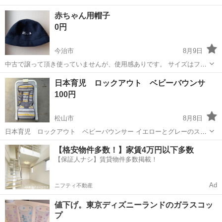
赤ちゃん用帽子
0円
今治市
8月9日
中古で譲って頂き使っていませんが、使用感ありです。 サイズはフリ
ーとありますが、赤ちゃんしか入らない大きさです。
愛媛
今治市
ベビー用品
日本育児 ロックアウト ベビーバウンサ
100円
松山市
8月8日
日本育児 ロックアウト ベビーバウンサー イエローとグレーのスト
ライプ柄シートが特徴的な、BabaBing（ババビング）のRockOut 折り
愛媛
松山市
ベビー用品
【格安物件多数！】家賃4万円以下多数
たたみバウンサーです 多少の汚れがあります。 ご理解頂ける方がよろ
【保証人ナシ】賃貸物件多数掲載！
しくお願いします。
Ad
ニフティ不動産
値下げ。東京ディズニーランドのガラスコッ
プ