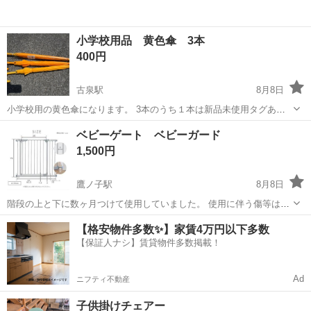
小学校用品 黄色傘 3本
400円
古泉駅
8月8日
小学校用の黄色傘になります。 3本のうち１本は新品未使用タグあり
です。 ２本は使用していたもので記名してあるので、了承頂ける方で
愛媛
伊予郡
古泉駅
キッズ用品
小学校
ベビーゲート ベビーガード
お願いします。
1,500円
鷹ノ子駅
8月8日
階段の上と下に数ヶ月つけて使用していました。 使用に伴う傷等はあ
るかもしれませんが、まだまだ使っていただけると思います。 定価
愛媛
伊予郡
鷹ノ子駅
ベビー用品
【格安物件多数✨】家賃4万円以下多数
1つ約4500円でした。 同じものが2つあります。 1つ1500円、2つで
【保証人ナシ】賃貸物件多数掲載！
2500円でお譲りで...
Ad
ニフティ不動産
子供掛けチェアー