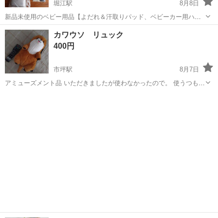
堀江駅
8月8日
新品未使用のベビー用品【よだれ＆汗取りパッド、ベビーカー用ハン
ドルカバー】です。
愛媛
松山市
堀江駅
ベビー用品
用品
カワウソ リュック
400円
市坪駅
8月7日
アミューズメント品 いただきましたが使わなかったので。 使うつもり
でタグは切りましたが未使用になります。 頂いてから袋に入れて保管
愛媛
松山市
市坪駅
キッズ用品
カワウソ