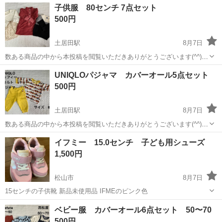
愛媛
松山市
土居田駅
キッズ用品
UNIQLO
子供服 80センチ 7点セット
80センチの13点セットです。 多少の色褪せや毛玉等ございますが、ま
500円
だまだご...
土居田駅
8月7日
数ある商品の中から本投稿を閲覧いただきありがとうございます(^^)
子ども服80センチ7点セットです。 寒い時期にお使いください♪ 多少
愛媛
松山市
土居田駅
キッズ用品
セット
UNIQLOパジャマ カバーオール5点セット
の毛玉等ございますが、まだまだご使用いただけるかと思います。 中
500円
古品、自宅保管...
土居田駅
8月7日
数ある商品の中から本投稿を閲覧いただきありがとうございます(^^)
・UNIQLOミッフィーキルトパジャマ80 ・UNIQLOくまキルトパジャ
愛媛
松山市
土居田駅
ベビー用品
UNIQLO
イフミー 15.0センチ 子ども用シューズ
マ90 ・UNIQLO長袖パジャマ80 ・UNIQLOキルトカバーオール80×2...
1,500円
松山市
8月7日
15センチの子供靴 新品未使用品 IFMEのピンク色
愛媛
松山市
キッズ用品
ベビー服 カバーオール6点セット 50〜70
500円