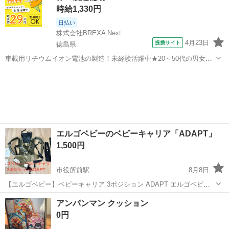
時給1,330円
日払い
株式会社BREXA Next
4月23日
提携サイト
徳島県
車載用リチウムイオン電池の製造！未経験活躍中★20～50代の男女活
躍中！寮費無料★備品付き1R寮完備！自宅からマイカー通勤OK！無料
徳島
その他
駐車場完備◎正社員登用制度あり！《徳島県板野郡松茂町》 人気の工
場のお仕事 ◇車載用リチウ...
エルゴベビーのベビーキャリア「ADAPT」
1,500円
市役所前駅
8月8日
【エルゴベビー】ベビーキャリア 3ポジション ADAPT エルゴベビー
のベビーキャリア「ADAPT」です。 子ども2人の使用で、合計5年ほ
愛媛
松山市
市役所前駅
ベビー用品
アンパンマン クッション
ど使用しました。 使用感はありますがまだ問題なくお使いいただけま
0円
す。 出品前にホ...