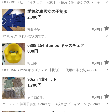
0808-194 ベビーハイチェア 【状態】 ・使用に伴う多少のスレ、キ
ズ、落としきれない汚れなどございます ・詳細は現地でご確認くださ
愛媛
松山市
ベビー用品
ベビーハイチェア
愛媛幼稚園女の子制服
い ・お値引きは出来かねますのでご了承願います ※中古品のため、状
2,000円
態に...
福音寺駅
8月8日
120サイズ きれいな状態です。
愛媛
松山市
福音寺駅
子供用品
幼稚園
0808-154 Bumbo キッズチェア
800円
松山市
8月8日
0808-154 Bumbo キッズチェア 【状態】 ・使用に伴う多少のスレ、キ
ズ、落としきれない汚れなどございます ・詳細は現地でご確認くださ
愛媛
松山市
ベビー用品
Bumbo
90cm 4着セット
い ・お値引きは出来かねますのでご了承願います ※中古品のため...
1,700円
伊予西条駅
8月8日
バースデイ 韓国子供服 90cmです。 4枚目はプティマインは70cmです
が大きめです。
愛媛
西条市
伊予西条駅
ベビー用品
プティマイン