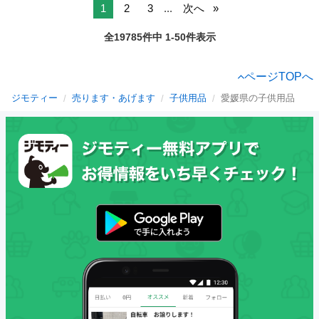
1
2
3
...
次へ
全19785件中 1-50件表示
ページTOPへ
ジモティー
売ります・あげます
子供用品
愛媛県の子供用品