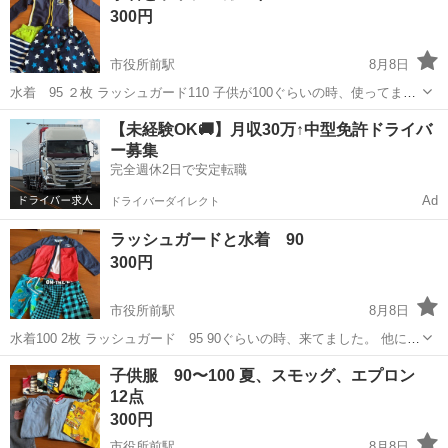
300円
市役所前駅
8月8日
水着 95 ２枚 ラッシュガード110 子供が100ぐらいの時、使ってまし
た。 他のいろいろ出してます
愛媛
松山市
市役所前駅
キッズ用品
ラッシュガード
【未経験OK🚚】月収30万↑中型免許ドライバ
ー募集
完全週休2日で安定転職
Ad
ドライバーダイレクト
ラッシュガードと水着 90
300円
市役所前駅
8月8日
水着100 2枚 ラッシュガード 95 90ぐらいの時、来てました。 他にも
いろいろ出してます。
愛媛
松山市
市役所前駅
キッズ用品
子供服 90〜100 夏、スモッグ、エプロン
12点
300円
市役所前駅
8月8日