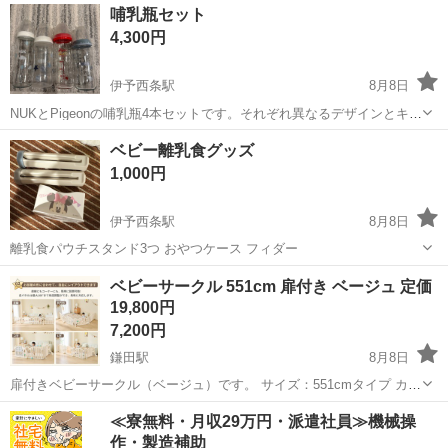
愛媛
西条市
伊予西条駅
ベビー用品
哺乳瓶セット
付けします♩ ______________________...
4,300円
伊予西条駅
8月8日
NUKとPigeonの哺乳瓶4本セットです。それぞれ異なるデザインとキャ
ップカラーが特徴で、日常の授乳シーンに使い分けが可能です。 星柄
愛媛
西条市
伊予西条駅
ベビー用品
ベビー離乳食グッズ
のNUKのみプラスチック製です。 あとの3本はガラス製です！ - ブラ
1,000円
ンド: NUK...
伊予西条駅
8月8日
離乳食パウチスタンド3つ おやつケース フィダー
愛媛
西条市
伊予西条駅
ベビー用品
ベビーサークル 551cm 扉付き ベージュ 定価
19,800円
7,200円
鎌田駅
8月8日
扉付きベビーサークル（ベージュ）です。 サイズ：551cmタイプ カラ
ー：ベージュ（扉ベージュ） 定価19,800円で購入しました。 使用に伴
愛媛
松山市
鎌田駅
その他
≪寮無料・月収29万円・派遣社員≫機械操
う小傷などはありますが、まだまだお使いいただけます。 お子さんの
作・製造補助
遊びスペー...