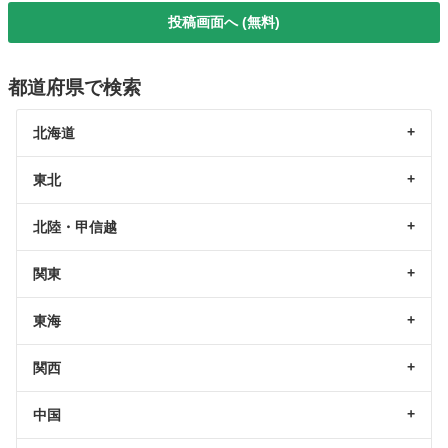
投稿画面へ (無料)
都道府県で検索
北海道
東北
北陸・甲信越
関東
東海
関西
中国