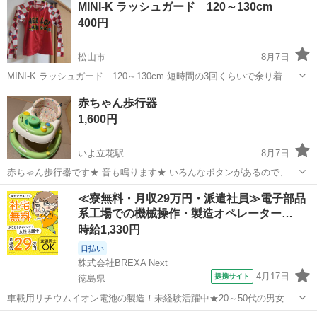
MINI-K ラッシュガード 120～130cm
400円
松山市
8月7日
MINI-K ラッシュガード 120～130cm 短時間の3回くらいで余り着て
いません。 見た感じ汚れは見当たりませんが素人ですので見落としは
愛媛
松山市
キッズ用品
ラッシュガード
赤ちゃん歩行器
ごめんなさい。。。 まだまだ着れますのでこの夏いかがですか？
1,600円
いよ立花駅
8月7日
赤ちゃん歩行器です★ 音も鳴ります★ いろんなボタンがあるので、子
どももとても楽しそうに使っていました★ よろしくお願いします★
愛媛
松山市
いよ立花駅
ベビー用品
子ども
≪寮無料・月収29万円・派遣社員≫電子部品
系工場での機械操作・製造オペレーター…
時給1,330円
日払い
株式会社BREXA Next
4月17日
提携サイト
徳島県
車載用リチウムイオン電池の製造！未経験活躍中★20～50代の男女活
躍中！寮費無料★備品付き1R寮完備！自宅からマイカー通勤OK！無料
徳島
その他