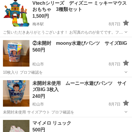
Vtechシリーズ ディズニー ミッキーマウス
駐車場完備◎正社員登用制度あり！《徳島県板野郡松茂町》 人気の工
おもちゃ 3種類セット
場のお仕事 ◇車載用リチウ...
1,500円
梅本駅
8月7日
ご覧いただきありがとうございます！ お写真のものが全てです。フリ
マにて出品中ですが、 こちらではかなりお安くしております。中古相
愛媛
松山市
梅本駅
キッズ用品
②未開封 moony水遊びパンツ サイズBIG
場1点2.3千円以上しますので、かなりお得だと思います(^^) 3種類全て
560円
になります。 画像...
松山市
8月7日
10枚入り プロフ確認を
愛媛
松山市
子供用品
未開封未使用 ムーニー水遊びパンツ サイ
ズBIG 3枚入
240円
松山市
8月7日
未開封未使用 サイズアウト プロフ確認を
愛媛
松山市
子供用品
ムーニー
マイメロ リュック
500円