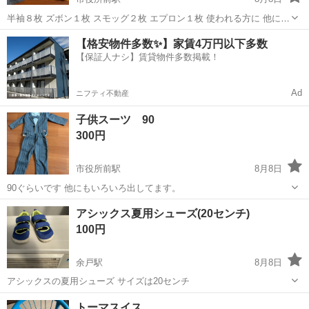
半袖８枚 ズボン１枚 スモッグ２枚 エプロン１枚 使われる方に 他にい
ろいろ出してます。
愛媛
松山市
市役所前駅
キッズ用品
【格安物件多数✨】家賃4万円以下多数
【保証人ナシ】賃貸物件多数掲載！
Ad
ニフティ不動産
子供スーツ 90
300円
市役所前駅
8月8日
90ぐらいです 他にもいろいろ出してます。
愛媛
松山市
市役所前駅
キッズ用品
アシックス夏用シューズ(20センチ)
100円
余戸駅
8月8日
アシックスの夏用シューズ サイズは20センチ
愛媛
松山市
余戸駅
キッズ用品
アシックス
トーマスイス