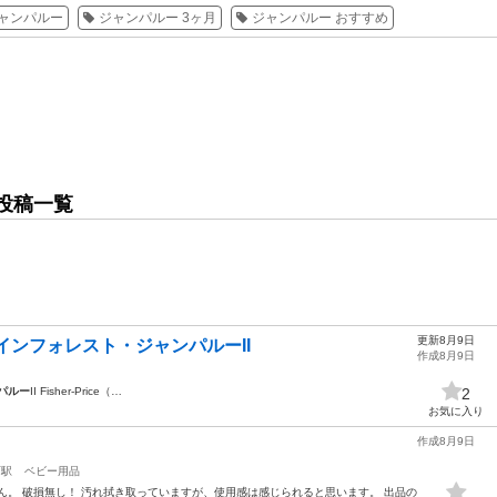
ジャンパルー
ジャンパルー 3ヶ月
ジャンパルー おすすめ
投稿一覧
更新8月9日
インフォレスト・ジャンパルーII
作成8月9日
パルー
II Fisher-Price（…
2
お気に入り
作成8月9日
西駅
ベビー用品
ん。 破損無し！ 汚れ拭き取っていますが、使用感は感じられると思います。 出品の