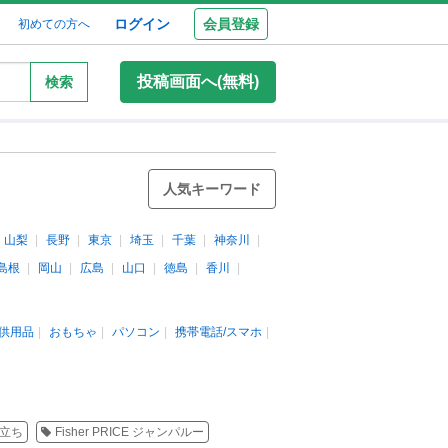
ログイン
会員登録
初めての方へ
投稿画面へ(無料)
検索
人気キーワード
山梨
長野
東京
埼玉
千葉
神奈川
島根
岡山
広島
山口
徳島
香川
供用品
おもちゃ
パソコン
携帯電話/スマホ
立ち
Fisher PRICE ジャンパルー