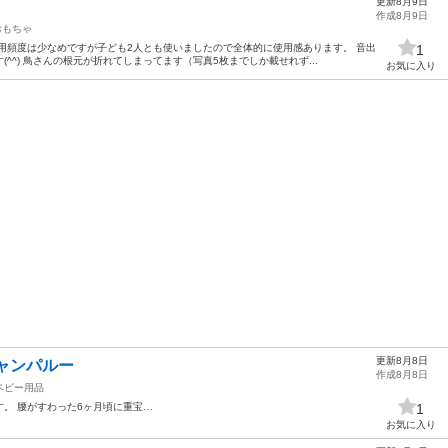
更新8月9日
作成8月9日
おもちゃ
用頻度は少なめですが子ども2人とも使いましたので全体的に使用感あります。 音出
1
^^) 鳥さんの根元が折れてしまってます（写真5枚までしか載せれず...
お気に入り
更新8月8日
ャンパルー
作成8月8日
ベビー用品
す。 腰がすわった6ヶ月頃に重宝…
1
お気に入り