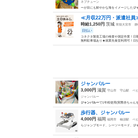
ネプチューン
ーが目にも鮮やかな海をイメージした
ジ
≪月収22万円・派遣社員
時給1,250円
茨城
常陸大宮市
静
日払い
コネクタ製造工場の検査や測定作業！日勤
無料駐車場あり★就業先食堂利用可！日払
ジャンパルー
3,000円
滋賀
守山市
守山駅
ベ
ジャンパルー
ジャンパルー
で1年程使用(実際赤ちゃん
歩行器、ジャンパルー
4,000円
福岡
福岡市
柚須駅
ベ
らジャンプモード、シーソーモード、
ジ