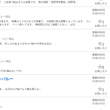
、ご自身で組み立てが必要です。 取引場所：宜野湾市愛知（宜野湾...
お気に入り
更新8月9日
作成8月9日
ベビー用品
来ます。 体重は１２キロまでが対象で、４段階の高さ調整となっています。 コン
1
ります。 ペット飼ってます、 神経質な方はご遠慮ください。 お引...
お気に入り
更新8月9日
作成8月9日
ベビー用品
長… 忙しさのあまり
ジャンパルー
の存在を忘れ、…
1
お気に入り
更新8月9日
作成8月9日
ベビー用品
5
つ汚れ傷はないです。
お気に入り
更新8月9日
ンパルー
作成8月9日
あ… る
ジャンパルー
より幅を取らな…
1
お気に入り
更新8月9日
作成8月9日
ゃ