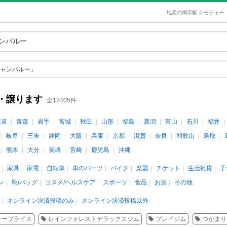
地元の掲示板 ジモティー
ャンパルー」
・譲ります
全12405件
海道
青森
岩手
宮城
秋田
山形
福島
新潟
富山
石川
福井
岐阜
三重
静岡
大阪
兵庫
京都
滋賀
奈良
和歌山
鳥取
熊本
大分
長崎
宮崎
鹿児島
沖縄
家具
家電
自転車
車のパーツ
バイク
楽器
チケット
生活雑貨
子
ン
靴/バッグ
コスメ/ヘルスケア
スポーツ
食品
お酒
その他
オンライン決済投稿のみ
オンライン決済投稿以外
ャープライス
レインフォレストデラックスジム
プレイジム
つかまり