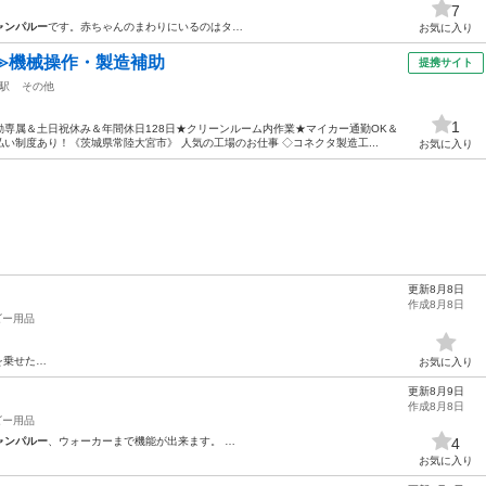
7
ャンパルー
です。赤ちゃんのまわりにいるのはタ…
お気に入り
≫機械操作・製造補助
提携サイト
駅
その他
1
専属＆土日祝休み＆年間休日128日★クリーンルーム内作業★マイカー通勤OK＆
い制度あり！《茨城県常陸大宮市》 人気の工場のお仕事 ◇コネクタ製造工...
お気に入り
更新8月8日
作成8月8日
ビー用品
を乗せた…
お気に入り
更新8月9日
作成8月8日
ビー用品
ャンパルー
、ウォーカーまで機能が出来ます。 …
4
お気に入り