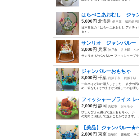
はらぺこあおむし ジャ
5,000円
北海道
斜里郡
知床斜里
日本育児の「はらぺこあおむし アクティ
ます。
サンリオ ジャンパルー
3,000円
兵庫
神戸市
谷上駅
ベ
サンリオ
ジャンパルー
フィッシャープラ
ジャンパルーおもちゃ
8,000円
千葉
我孫子市
我孫子駅
一年半ほど前に購入しました。 多少の汚
め、箱なし) そのままか分解してのお渡
フィッシャープライス 
2,000円
静岡
浜松市
おもちゃ
ぴょんぴょん跳ねて遊ぶおもちゃ。 シー
の方向に回転して遊ぶことができます。 シ
【美品】ジャンパルー★ベ
2,800円
東京
新宿区
曙橋駅
そ