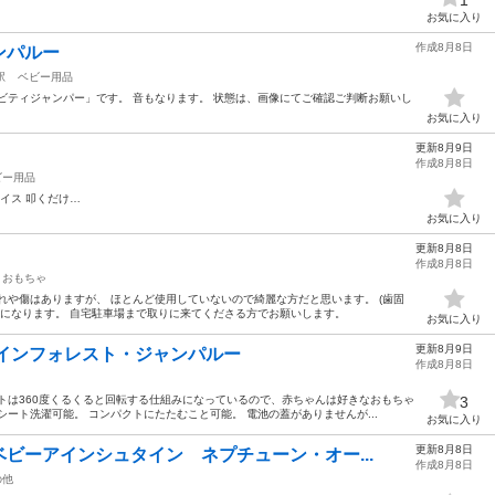
お気に入り
作成8月8日
ンパルー
駅
ベビー用品
ビティジャンパー」です。 音もなります。 状態は、画像にてご確認ご判断お願いし
お気に入り
更新8月9日
作成8月8日
ビー用品
イス 叩くだけ…
お気に入り
更新8月8日
作成8月8日
おもちゃ
れや傷はありますが、 ほとんど使用していないので綺麗な方だと思います。 (歯固
しになります。 自宅駐車場まで取りに来てくださる方でお願いします。
お気に入り
更新8月9日
レインフォレスト・ジャンパルー
作成8月8日
トは360度くるくると回転する仕組みになっているので、赤ちゃんは好きなおもちゃ
3
ート洗濯可能。 コンパクトにたたむこと可能。 電池の蓋がありませんが...
お気に入り
更新8月8日
ビーアインシュタイン ネプチューン・オー...
作成8月8日
の他