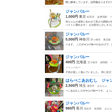
際に解体しています。説明書ありますので
ジャンパルー
1,000円
東京
町田市
多摩境駅
赤ちゃんの成長に合わせて高さの調節が出
パクトに畳めます！ 土台部分に少しキズあ
ジャンパルー
5,000円
神奈川
茅ヶ崎市
東京駅
ります。 この
ジャンパルー
のおかげで、
ジャンパルー
400円
北海道
苫小牧市
錦岡駅
ジャンパルー
子供が楽しく遊んでいました。 特に目立
はらぺこあおむし ジャ
2,500円
埼玉
蓮田市
おもちゃ
ぺこあおむしの
ジャンパルー
です。 よく
ジャンパルー
980円
香川
高松市
林道駅
おもち