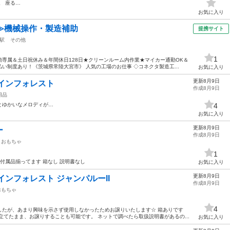
。 座る…
お気に入り
≫機械操作・製造補助
提携サイト
駅
その他
1
専属＆土日祝休み＆年間休日128日★クリーンルーム内作業★マイカー通勤OK＆
い制度あり！《茨城県常陸大宮市》 人気の工場のお仕事 ◇コネクタ製造工...
お気に入り
更新8月9日
インフォレスト
作成8月9日
用品
とゆかいなメロディが…
4
お気に入り
更新8月9日
ー
作成8月9日
おもちゃ
1
付属品揃ってます 箱なし 説明書なし
お気に入り
更新8月9日
ンフォレスト ジャンパルーII
作成8月9日
おもちゃ
4
したが、あまり興味を示さず使用しなかったためお譲りいたします☆ 箱ありです
立てたまま、お譲りすることも可能です。 ネットで調べたら取扱説明書があるの...
お気に入り