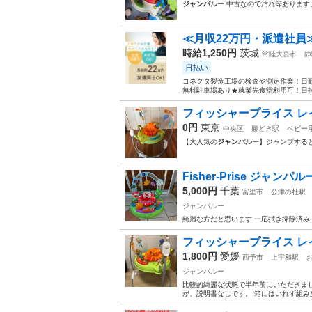
ジャンパルー
中古なので汚れ等あります
≪月収22万円・派遣社員
時給1,250円
茨城
常陸大宮市
静
日払い
コネクタ製造工場の検査や測定作業！日勤
無料駐車場あり★就業先食堂利用可！日払
フィッシャープライス レ
0円
東京
中央区
勝どき駅
ベビー
【大人気の
ジャンパルー
】ジャンプする
Fisher-Prise ジャンパル
5,000円
千葉
富里市
公津の杜駅
ジャンパルー
綺麗な方だと思います 一応拭き掃除済み 
フィッシャープライス レイ
1,800円
愛媛
西予市
上宇和駅
ジャンパルー
比較的綺麗な状態で半年前にいただきま
が、説明書なしです。 箱にはいれず組み