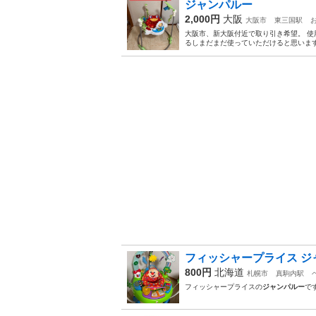
ジャンパルー
2,000円
大阪
大阪市
東三国駅
大阪市、新大阪付近で取り引き希望。 使
るしまだまだ使っていただけると思います(
フィッシャープライス ジ
800円
北海道
札幌市
真駒内駅
フィッシャープライスの
ジャンパルー
で