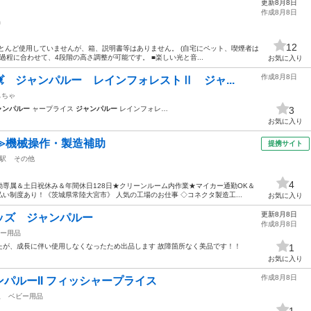
更新8月8日
作成8月8日
品
12
とんど使用していませんが、箱、説明書等はありません。 (自宅にペット、喫煙者は
長過程に合わせて、4段階の高さ調整が可能です。 ■楽しい光と音...
お気に入り
作成8月8日
 ジャンパルー レインフォレストⅡ ジャ...
もちゃ
ャンパルー
ャープライス
ジャンパルー
レインフォレ…
3
お気に入り
≫機械操作・製造補助
提携サイト
駅
その他
4
専属＆土日祝休み＆年間休日128日★クリーンルーム内作業★マイカー通勤OK＆
い制度あり！《茨城県常陸大宮市》 人気の工場のお仕事 ◇コネクタ製造工...
お気に入り
更新8月8日
ッズ ジャンパルー
作成8月8日
ー用品
たが、成長に伴い使用しなくなったため出品します 故障箇所なく美品です！！
1
お気に入り
作成8月8日
パルーII フィッシャープライス
駅
ベビー用品
1