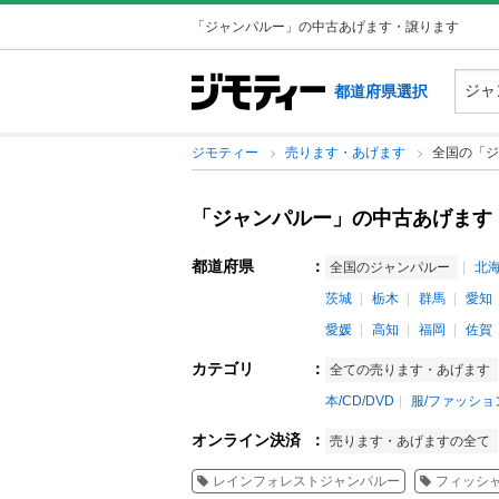
「ジャンパルー」の中古あげます・譲ります
都道府県選択
ジモティー
売ります・あげます
全国の「ジ
「ジャンパルー」の中古あげます
都道府県
：
全国のジャンパルー
北
茨城
栃木
群馬
愛知
愛媛
高知
福岡
佐賀
カテゴリ
：
全ての売ります・あげます
本/CD/DVD
服/ファッショ
オンライン決済
：
売ります・あげますの全て
レインフォレストジャンパルー
フィッシ