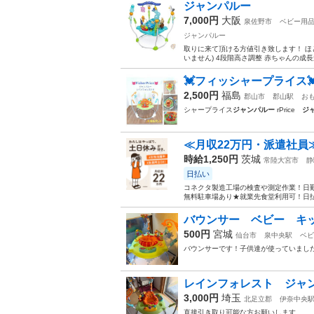
ジャンパルー
7,000円
大阪
泉佐野市
ベビー用
ジャンパルー
取りに来て頂ける方値引き致します！ ほ
いません) 4段階高さ調整 赤ちゃんの成
💓フィッシャープライス
2,500円
福島
郡山市
郡山駅
お
シャープライス
ジャンパルー
rPrice
ジ
≪月収22万円・派遣社員
時給1,250円
茨城
常陸大宮市
静
日払い
コネクタ製造工場の検査や測定作業！日勤
無料駐車場あり★就業先食堂利用可！日払
バウンサー ベビー キ
500円
宮城
仙台市
泉中央駅
ベビ
バウンサーです！子供達が使っていまし
レインフォレスト ジャン
3,000円
埼玉
北足立郡
伊奈中央
直接引き取り可能な方お願いします