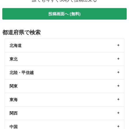
投稿画面へ (無料)
都道府県で検索
北海道
東北
北陸・甲信越
関東
東海
関西
中国