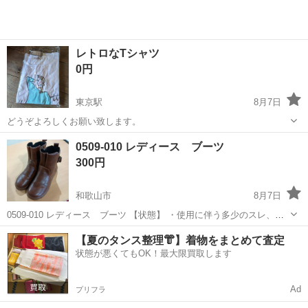
レトロなTシャツ
0円
東京駅
8月7日
どうぞよろしくお願い致します。
和歌山
橋本市
東京駅
Tシャツ
0509-010 レディース ブーツ
300円
和歌山市
8月7日
0509-010 レディース ブーツ 【状態】 ・使用に伴う多少のスレ、キ
ズ、落としきれない汚れなどございます ・詳細は現地でご確認くださ
和歌山
和歌山市
服/ファッション
【夏のタンス整理👘】着物をまとめて査定
い ・お値引きは出来かねますのでご了承願います ※中古品のため、状
状態が悪くてもOK！最大限買取します
態...
Ad
プリフラ