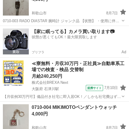
和歌山市
8月7日
0710-003 RADO DIASTAR 腕時計 ジャンク品 【状態】 ・使用に伴う
多少のスレ、キズ、落としきれない汚れなどございます ・詳細は現地
和歌山
和歌山市
アクセサリー
【家に眠ってる】カメラ買い取ります📷
でご確認ください ・お値引きは出来かねますのでご了承願います...
状態が悪くてもOK！最大限買取します
Ad
プリフラ
≪寮無料・月収30万円・正社員≫自動車系工
場での検査・検品 交替制
月給240,250円
株式会社BREXA Next
7月10日
提携サイト
大阪府 石津川駅
【月収例30万円可】備品付き社宅に即入居OK！／しかも社宅費はずっ
と無料♪／トラクタ本体の製造／資格経験不問★異業種からの転職活躍
大阪
堺市
石津川駅
その他
0710-004 MIKIMOTOペンダントウォッチ
中！／赴任旅費会社負担／工場まで無料送迎あり◎《大阪府堺市》 人
4,000円
気の工場のお仕事 ◇トラクタ...
和歌山市
8月7日