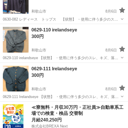
和歌山市
8月6日
0630-082 レディース トップス 【状態】 ・使用に伴う多少のス
レ、キズ、落としきれない汚れなどございます ・詳細は現地でご確認
和歌山
和歌山市
ブラウス
現地
0629-110 irelandseye
ください ・お値引きは出来かねますのでご了承願います ※中古品のた
300円
め、...
和歌山市
8月6日
0629-110 irelandseye 【状態】 ・使用に伴う多少のスレ、キズ、落と
しきれない汚れなどございます ・詳細は現地でご確認ください ・お値
和歌山
和歌山市
カーディガン
現地
0629-111 Irelandseye
引きは出来かねますのでご了承願います ※中古品のため、...
300円
和歌山市
8月6日
0629-111 Irelandseye 【状態】 ・使用に伴う多少のスレ、キズ、落と
しきれない汚れなどございます ・詳細は現地でご確認ください ・お値
和歌山
和歌山市
カーディガン
現地
≪寮無料・月収30万円・正社員≫自動車系工
引きは出来かねますのでご了承願います ※中古品のため、...
場での検査・検品 交替制
月給240,250円
株式会社BREXA Next