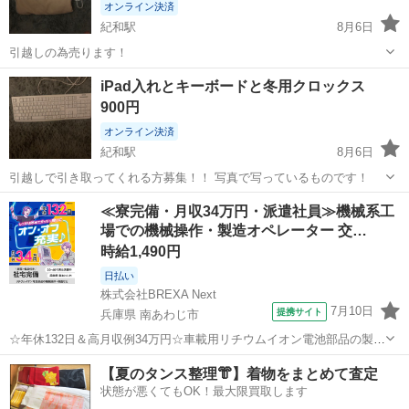
オンライン決済
紀和駅
8月6日
引越しの為売ります！
和歌山
和歌山市
紀和駅
その他
iPad入れとキーボードと冬用クロックス
900円
オンライン決済
紀和駅
8月6日
引越しで引き取ってくれる方募集！！ 写真で写っているものです！
和歌山
和歌山市
紀和駅
その他
≪寮完備・月収34万円・派遣社員≫機械系工
場での機械操作・製造オペレーター 交…
時給1,490円
日払い
株式会社BREXA Next
7月10日
提携サイト
兵庫県 南あわじ市
☆年休132日＆高月収例34万円☆車載用リチウムイオン電池部品の製造
／4勤2休でオフも充実♪／家具・家電付き社宅あり＆前払いで生活支援
兵庫
南あわじ市
その他
【夏のタンス整理👘】着物をまとめて査定
物資が受け取れる◎／20〜40代男女活躍中！ 車載用リチウムイオン電
状態が悪くてもOK！最大限買取します
池部品の製造 車載用...