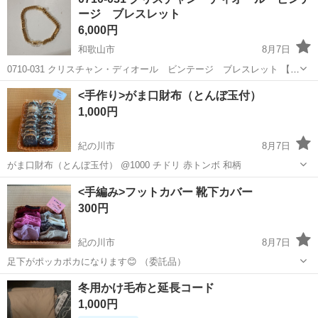
お値引きは出来かねますのでご了承願います ※中古品のた...
ージ ブレスレット
6,000円
和歌山市
8月7日
0710-031 クリスチャン・ディオール ビンテージ ブレスレット 【状
態】 ・使用に伴う多少のスレ、キズ、落としきれない汚れなどござい
和歌山
和歌山市
アクセサリー
ディオール
<手作り>がま口財布（とんぼ玉付）
ます ・詳細は現地でご確認ください ・お値引きは出来かねますのでご
1,000円
了承...
紀の川市
8月7日
がま口財布（とんぼ玉付） @1000 チドリ 赤トンボ 和柄
和歌山
紀の川市
小物
とんぼ玉
<手編み>フットカバー 靴下カバー
300円
紀の川市
8月7日
足下がポッカポカになります😊 （委託品）
和歌山
紀の川市
その他
冬用かけ毛布と延長コード
1,000円