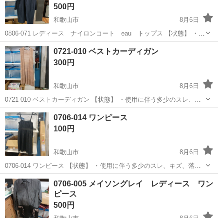
500円
和歌山市
8月6日
0806-071 レディース ナイロンコート eau トップス 【状態】 ・使
用に伴う多少のスレ、キズ、落としきれない汚れなどございます ・詳
和歌山
和歌山市
コート
現地
0721-010 ベストカーディガン
細は現地でご確認ください ・お値引きは出来かねますのでご了承願い
300円
ま...
和歌山市
8月6日
0721-010 ベストカーディガン 【状態】 ・使用に伴う多少のスレ、キ
ズ、落としきれない汚れなどございます ・詳細は現地でご確認くださ
和歌山
和歌山市
その他
現地
0706-014 ワンピース
い ・お値引きは出来かねますのでご了承願います ※中古品のため、状
100円
態...
和歌山市
8月6日
0706-014 ワンピース 【状態】 ・使用に伴う多少のスレ、キズ、落と
しきれない汚れなどございます ・詳細は現地でご確認ください ・お値
和歌山
和歌山市
ワンピース
現地
0706-005 メイソングレイ レディース ワン
引きは出来かねますのでご了承願います ※中古品のため、状態につい
ピース
て...
500円