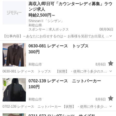
和歌山
和歌山市
ジャケット
現地
高収入/即日可「カウンターレディ募集」ラウ
は現地でご確認ください ・お値引きは出来かねますのでご了承願いま
ンジ求人
す ...
時給2,500円～
ShinzanⅡ「シンザン」
和歌山県
スポンサー：求人ボックス
08月06日
【仕事内容】～あなたにお任せするのは～ お客様を笑顔でお出迎え ド
リンクを作ってご提供 ワイワイお話を盛り上げる 最後も笑顔でお見送
アルバイト・パート
0630-081 レディース トップス
り 「ShinzanII「シンザン」」でのお仕事に、これ以上難しいことはあ
300円
りません! どなたでもす...
和歌山市
8月6日
0630-081 レディース トップス 【状態】 ・使用に伴う多少のス
レ、キズ、落としきれない汚れなどございます ・詳細は現地でご確認
和歌山
和歌山市
ブラウス
現地
0702-139 レディース ニットパーカー
ください ・お値引きは出来かねますのでご了承願います ※中古品のた
100円
め、...
和歌山市
8月6日
0702-139 レディース ニットパーカー 【状態】 ・使用に伴う多少の
スレ、キズ、落としきれない汚れなどございます ・詳細は現地でご確
和歌山
和歌山市
パーカー
現地