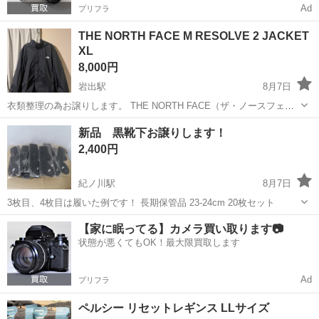
Ad
プリフラ
THE NORTH FACE M RESOLVE 2 JACKET
XL
8,000円
岩出駅
8月7日
衣類整理の為お譲りします。 THE NORTH FACE（ザ・ノースフェイ
ス）の定番マウンテンパーカー「M RESOLVE 2 JACKET（リゾルブ
和歌山
岩出市
岩出駅
ジャケット
新品 黒靴下お譲りします！
2 ジャケット）」です。 海外限定のインポート（並行輸入）モデルと
2,400円
なり...
紀ノ川駅
8月7日
3枚目、4枚目は履いた例です！ 長期保管品 23-24cm 20枚セット
和歌山
和歌山市
紀ノ川駅
その他
譲り
【家に眠ってる】カメラ買い取ります📷
状態が悪くてもOK！最大限買取します
Ad
プリフラ
ペルシー リセットレギンス LLサイズ