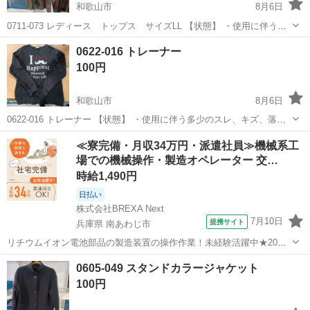
和歌山市
8月6日
0711-073 レディース トップス サイズLL 【状態】 ・使用に伴う多
少のスレ、キズ、落としきれない汚れなどございます ・詳細は現地で
和歌山
和歌山市
ワンピース
現地
0622-016 トレーナー
ご確認ください ・お値引きは出来かねますのでご了承願います ※中
100円
古...
和歌山市
8月6日
0622-016 トレーナー 【状態】 ・使用に伴う多少のスレ、キズ、落と
しきれない汚れなどございます ・詳細は現地でご確認ください ・お値
和歌山
和歌山市
トレーナー
現地
≪寮完備・月収34万円・派遣社員≫機械系工
引きは出来かねますのでご了承願います ※中古品のため、状態につい
場での機械操作・製造オペレーター 交…
て...
時給1,490円
日払い
株式会社BREXA Next
7月10日
提携サイト
兵庫県 南あわじ市
リチウムイオン電池部品の製造装置の操作作業！未経験活躍中★20～
50代の男性活躍中！嬉しい時給1,490円！生活支援物資事前対応可◎ワ
兵庫
南あわじ市
その他
0605-049 スタンドカラージャケット
ンルーム寮完備！赴任旅費会社負担！正社員登用制度あり◎《兵庫県
100円
南あわじ市》 人気の工場の...