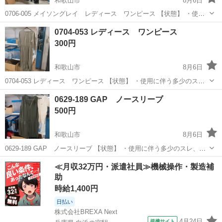
和歌山市
8月6日
0706-005 メイソングレイ レディース ワンピース 【状態】 ・使用
に伴う多少のスレ、キズ、落としきれない汚れなどございます ・詳細
和歌山
和歌山市
ワンピース
現地
0704-053 レディース ワンピース
は現地でご確認ください ・お値引きは出来かねますのでご了承願いま
300円
す ...
和歌山市
8月6日
0704-053 レディース ワンピース 【状態】 ・使用に伴う多少のス
レ、キズ、落としきれない汚れなどございます ・詳細は現地でご確認
和歌山
和歌山市
ワンピース
現地
0629-189 GAP ノースリーブ
ください ・お値引きは出来かねますのでご了承願います ※中古品のた
500円
め、...
和歌山市
8月6日
0629-189 GAP ノースリーブ 【状態】 ・使用に伴う多少のスレ、キ
ズ、落としきれない汚れなどございます ・詳細は現地でご確認くださ
和歌山
和歌山市
ワンピース
現地
≪月収32万円・派遣社員≫機械操作・製造補
い ・お値引きは出来かねますのでご了承願います ※中古品のため、
助
状...
時給1,400円
日払い
株式会社BREXA Next
4月24日
提携サイト