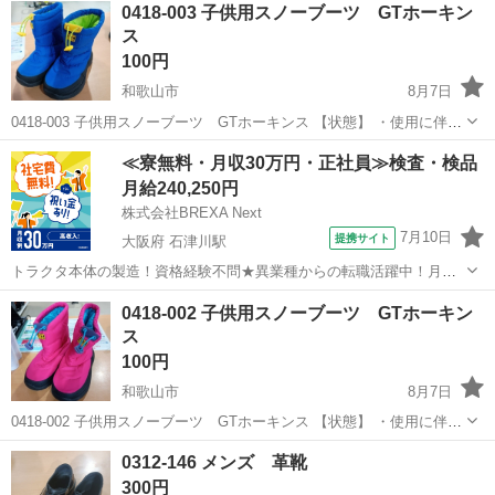
0418-003 子供用スノーブーツ GTホーキン
ス
100円
和歌山市
8月7日
0418-003 子供用スノーブーツ GTホーキンス 【状態】 ・使用に伴う
多少のスレ、キズ、落としきれない汚れなどございます ・詳細は現地
和歌山
和歌山市
服/ファッション
ホーキンス
≪寮無料・月収30万円・正社員≫検査・検品
でご確認ください ・お値引きは出来かねますのでご了承願います ※
月給240,250円
中...
株式会社BREXA Next
7月10日
提携サイト
大阪府 石津川駅
トラクタ本体の製造！資格経験不問★異業種からの転職活躍中！月収
例29万円以上！生活支援物資事前対応可◎即日入寮OK！寮費はずっと
大阪
堺市
石津川駅
その他
0418-002 子供用スノーブーツ GTホーキン
無料＆備品付き1R寮完備！赴任旅費会社負担！工場まで無料送迎あり
ス
◎《大阪府堺市》 人気の工場の...
100円
和歌山市
8月7日
0418-002 子供用スノーブーツ GTホーキンス 【状態】 ・使用に伴う
多少のスレ、キズ、落としきれない汚れなどございます ・詳細は現地
和歌山
和歌山市
服/ファッション
ホーキンス
0312-146 メンズ 革靴
でご確認ください ・お値引きは出来かねますのでご了承願います ※
300円
中...