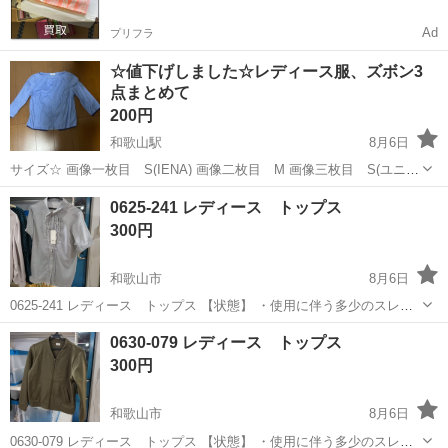
Ad
プリフラ
☆値下げしました☆レディース服、ズボン3
点まとめて
200円
和歌山駅
8月6日
サイズ☆ 画像一枚目 S(IENA) 画像二枚目 M 画像三枚目 S(ユニク
ロ)→ナイロン生地で涼しいです すべて1、2回のみ着用です！ 綺麗な
和歌山
和歌山市
和歌山駅
服/ファッション
0625-241 レディース トップス
状態ですが、自宅で保管しておりました。 ご理解いただける方にお譲
300円
り致します
和歌山市
8月6日
0625-241 レディース トップス 【状態】 ・使用に伴う多少のスレ、
キズ、落としきれない汚れなどございます ・詳細は現地でご確認くだ
和歌山
和歌山市
ブラウス
現地
0630-079 レディース トップス
さい ・お値引きは出来かねますのでご了承願います ※中古品のため、
300円
状...
和歌山市
8月6日
0630-079 レディース トップス 【状態】 ・使用に伴う多少のスレ、