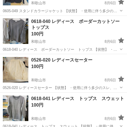
和歌山市
8月6日
0605-049 スタンドカラージャケット 【状態】 ・使用に伴う多少のス
レ、キズ、落としきれない汚れなどございます ・詳細は現地でご確認
和歌山
和歌山市
ジャケット
現地
0618-040 レディース ボーダーカットソー
ください ・お値引きは出来かねますのでご了承願います ※中古品のた
トップス
め...
100円
和歌山市
8月6日
0618-040 レディース ボーダーカットソー トップス 【状態】 ・使
用に伴う多少のスレ、キズ、落としきれない汚れなどございます ・詳
和歌山
和歌山市
カットソー
現地
0526-020 レディースセーター
細は現地でご確認ください ・お値引きは出来かねますのでご了承願い
100円
ます ...
和歌山市
8月6日
0526-020 レディースセーター 【状態】 ・使用に伴う多少のスレ、キ
ズ、落としきれない汚れなどございます ・詳細は現地でご確認くださ
和歌山
和歌山市
セーター
現地
0618-041 レディース トップス スウェット
い ・お値引きは出来かねますのでご了承願います ※中古品のため、状
100円
態...
和歌山市
8月6日
0618-041 レディース トップス スウェット 【状態】 ・使用に伴う