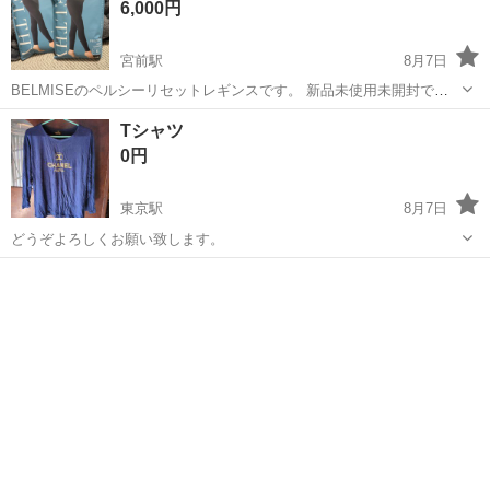
6,000円
宮前駅
8月7日
BELMISEのペルシーリセットレギンスです。 新品未使用未開封で
す。 骨盤の所に骨盤ベルトがあります。 2つで6000円で、1つなら
和歌山
和歌山市
宮前駅
服/ファッション
リセット
Tシャツ
3000円です。 お試しでいかがでしょうか？
0円
東京駅
8月7日
どうぞよろしくお願い致します。
和歌山
橋本市
東京駅
Tシャツ