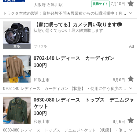
7月10日
提携サイト
大阪府 石津川駅
トラクタ本体の製造！資格経験不問★異業種からの転職活躍中！月収
例29万円以上！生活支援物資事前対応可◎即日入寮OK！寮費はずっと
大阪
堺市
石津川駅
その他
【家に眠ってる】カメラ買い取ります📷
無料＆備品付き1R寮完備！赴任旅費会社負担！工場まで無料送迎あり
状態が悪くてもOK！最大限買取します
◎《大阪府堺市》 人気の工場の...
Ad
プリフラ
0702-140 レディース カーディガン
100円
和歌山市
8月6日
0702-140 レディース カーディガン 【状態】 ・使用に伴う多少のス
レ、キズ、落としきれない汚れなどございます ・詳細は現地でご確認
和歌山
和歌山市
カーディガン
現地
0630-080 レディース トップス デニムジャ
ください ・お値引きは出来かねますのでご了承願います ※中古品のた
ケット
め...
100円
和歌山市
8月6日
0630-080 レディース トップス デニムジャケット 【状態】 ・使用
に伴う多少のスレ、キズ、落としきれない汚れなどございます ・詳細