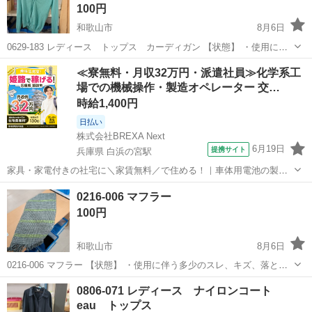
100円
和歌山市
8月6日
0629-183 レディース トップス カーディガン 【状態】 ・使用に伴
う多少のスレ、キズ、落としきれない汚れなどございます ・詳細は現
和歌山
和歌山市
セーター
現地
≪寮無料・月収32万円・派遣社員≫化学系工
地でご確認ください ・お値引きは出来かねますのでご了承願います ※
場での機械操作・製造オペレーター 交…
中...
時給1,400円
日払い
株式会社BREXA Next
6月19日
提携サイト
兵庫県 白浜の宮駅
家具・家電付きの社宅に＼家賃無料／で住める！｜車体用電池の製造
｜未経験から月収例32万円♪｜さらに【年間休日130日】！ 人気の工場
兵庫
姫路市
白浜の宮駅
その他
0216-006 マフラー
のお仕事 ◇車体用電池の製造◇ 機械の操作、部品のセッティング、検
100円
査、清掃業務など。 ...
和歌山市
8月6日
0216-006 マフラー 【状態】 ・使用に伴う多少のスレ、キズ、落とし
きれない汚れなどございます ・詳細は現地でご確認ください ・お値引
和歌山
和歌山市
服/ファッション
0806-071 レディース ナイロンコート
きは出来かねますのでご了承願います ※中古品のため、状態について
eau トップス
は...