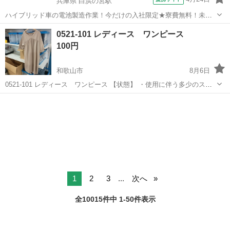
兵庫県 白浜の宮駅
ハイブリッド車の電池製造作業！今だけの入社限定★寮費無料！未経
験活躍中★20～50代の男性活躍中！安定企業で長期で働きたい方オス
兵庫
姫路市
白浜の宮駅
その他
0521-101 レディース ワンピース
スメ！年間休日130日！正社員登用制度あり！マイカー通勤OK！ワン
100円
ルーム寮完備！《兵庫県姫路市》...
和歌山市
8月6日
0521-101 レディース ワンピース 【状態】 ・使用に伴う多少のス
レ、キズ、落としきれない汚れなどございます ・詳細は現地でご確認
和歌山
和歌山市
服/ファッション
ください ・お値引きは出来かねますのでご了承願います ※中古品のた
め、...
1
2
3
...
次へ
全10015件中 1-50件表示