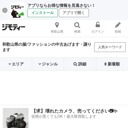
アプリならお得な情報を見逃さない！
インストール
アプリで開く
和歌山県
検索
ログイン
投稿
和歌山県の服/ファッションの中古あげます・譲り
人気キーワード
ます
エリア
ジャンル
詳細
新着順
【求】壊れたカメラ、売ってください📷✨
状態が悪くてもOK！最大限買取します