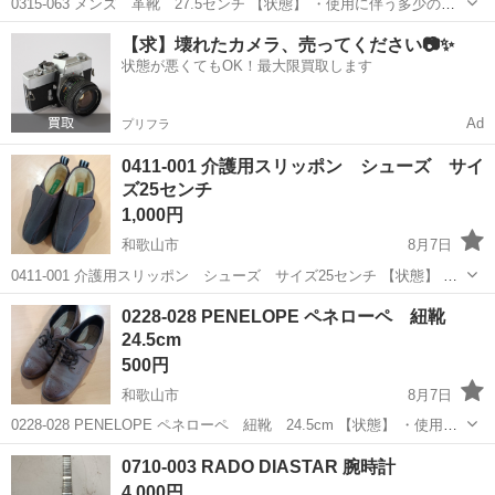
0315-063 メンズ 革靴 27.5センチ 【状態】 ・使用に伴う多少のス
レ、キズ、落としきれない汚れなどございます ・詳細は現地でご確認
和歌山
和歌山市
服/ファッション
【求】壊れたカメラ、売ってください📷✨
ください ・お値引きは出来かねますのでご了承願います ※中古品の...
状態が悪くてもOK！最大限買取します
Ad
プリフラ
0411-001 介護用スリッポン シューズ サイ
ズ25センチ
1,000円
和歌山市
8月7日
0411-001 介護用スリッポン シューズ サイズ25センチ 【状態】 ・
使用に伴う多少のスレ、キズ、落としきれない汚れなどございます ・
和歌山
和歌山市
服/ファッション
0228-028 PENELOPE ペネローペ 紐靴
詳細は現地でご確認ください ・お値引きは出来かねますのでご了承願
24.5cm
いま...
500円
和歌山市
8月7日
0228-028 PENELOPE ペネローペ 紐靴 24.5cm 【状態】 ・使用に
伴う多少のスレ、キズ、落としきれない汚れなどございます ・詳細は
和歌山
和歌山市
服/ファッション
0710-003 RADO DIASTAR 腕時計
現地でご確認ください ・お値引きは出来かねますのでご了承願...
4,000円