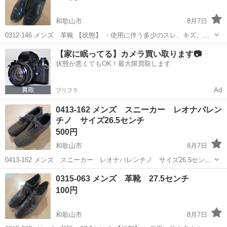
和歌山市
8月7日
0312-146 メンズ 革靴 【状態】 ・使用に伴う多少のスレ、キズ、落
としきれない汚れなどございます ・詳細は現地でご確認ください ・お
和歌山
和歌山市
服/ファッション
現地
【家に眠ってる】カメラ買い取ります📷
値引きは出来かねますのでご了承願います ※中古品のため、状態につ
状態が悪くてもOK！最大限買取します
い...
Ad
プリフラ
0413-162 メンズ スニーカー レオナバレン
チノ サイズ26.5センチ
500円
和歌山市
8月7日
0413-162 メンズ スニーカー レオナバレンチノ サイズ26.5センチ
【状態】 ・使用に伴う多少のスレ、キズ、落としきれない汚れなどご
和歌山
和歌山市
服/ファッション
0315-063 メンズ 革靴 27.5センチ
ざいます ・詳細は現地でご確認ください ・お値引きは出来かねます
100円
の...
和歌山市
8月7日