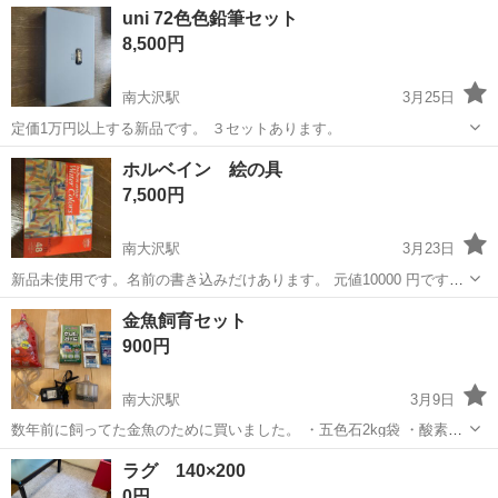
東京
八王子市
南大沢駅
その他
電球
uni 72色色鉛筆セット
8,500円
南大沢駅
3月25日
定価1万円以上する新品です。 ３セットあります。
東京
八王子市
南大沢駅
その他
72色
ホルベイン 絵の具
7,500円
南大沢駅
3月23日
新品未使用です。名前の書き込みだけあります。 元値10000 円です。
60色もあります。そちらは10000円でお願いします！
東京
八王子市
南大沢駅
その他
絵の具
金魚飼育セット
900円
南大沢駅
3月9日
数年前に飼ってた金魚のために買いました。 ・五色石2kg袋 ・酸素を
出す石は8個入りのうち4個残っています。 ・エルバージュエース 4
東京
八王子市
南大沢駅
その他
金魚
ラグ 140×200
個入りのうち3個残っています。 ・水作 エアポンプ エアコンパク
0円
トプラスJ1-012 ・...