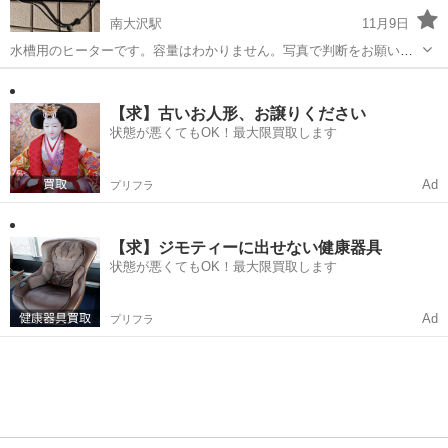
南大沢駅
11月9日
水槽用のヒーターです。容量はわかりません。写真で判断をお願いし
ます。
東京
八王子市
南大沢駅
その他
水槽
【求】古いお人形、お譲りください
状態が悪くてもOK！最大限買取します
Ad
プリフラ
【求】ジモティーに出せない健康器具
状態が悪くてもOK！最大限買取します
Ad
プリフラ