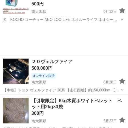
500円
南大沢駅
9月12日
犬 KOCHO コーチョー NEO LOO LiFE ネオルーライフ ネオシーツ
EX スーパーワイド 20枚 残り 14枚
東京
八王子市
南大沢駅
その他
ネオ
２０ヴェルファイア
500,000円
オンライン決済
南大沢駅
8月28日
【車種】トヨタ ヴェルファイア 20系 【走行距離】約150,000km 【外
装】小傷やスレあり（年式・使用感相応） 【内装】LEDは現在取り外
東京
八王子市
南大沢駅
その他
20系
【引取限定】6kg木質ホワイトペレット ペ
しております 【車検有効期限】令和7年9月末まで 今回、9月末で車検
ット用2kg×3袋
が切れてし...
300円
南大沢駅
5月23日