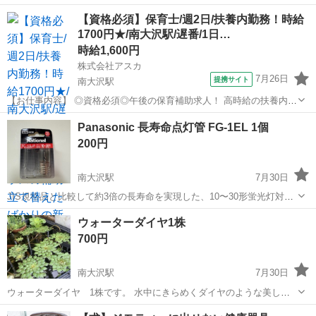
消に役立ちます。 幅70cm 長さ121cm 中古品にご理解頂ける方にお譲
東京
八王子市
南大沢駅
その他
スロープ
【資格必須】保育士/週2日/扶養内勤務！時給
りしたいと思います。 よろしくお願い致します。
1700円★/南大沢駅/遅番/1日…
時給1,600円
株式会社アスカ
7月26日
提携サイト
南大沢駅
【お仕事内容】 ◎資格必須◎午後の保育補助求人！ 高時給の扶養内派
遣で働いてみませんか♪ ★オススメポイント ・Wワークできます＊ ・
東京
八王子市
南大沢駅
保育士
Panasonic 長寿命点灯管 FG-1EL 1個
勤務は週2日のみ！ ・保育補助のお仕事 昨年に新しい園舎が完成！ こ
200円
ども園となり新しく...
南大沢駅
7月30日
JIS規格品と比較して約3倍の長寿命を実現した、10〜30形蛍光灯対応
の点灯管です。 - メーカー: Panasonic - 型番: FG-1EL - 適合ランプ:
東京
八王子市
南大沢駅
その他
ウォーターダイヤ1株
10〜30形蛍光灯 - 入り数: 1個 - 特徴: 長寿...
700円
南大沢駅
7月30日
ウォーターダイヤ 1株です。 水中にきらめくダイヤのような美しさ
―― アクアリウムやビオトープにぴったりな「ウォーターダイヤ」に
東京
八王子市
南大沢駅
その他