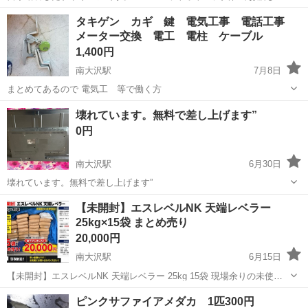
ます。
東京
八王子市
南大沢駅
その他
ゾウリムシ
タキゲン カギ 鍵 電気工事 電話工事
メーター交換 電工 電柱 ケーブル
1,400円
南大沢駅
7月8日
まとめてあるので 電気工 等で働く方
東京
八王子市
南大沢駅
その他
電柱
壊れています。無料で差し上げます”
0円
南大沢駅
6月30日
壊れています。無料で差し上げます”
東京
八王子市
南大沢駅
その他
【未開封】エスレベルNK 天端レベラー
25kg×15袋 まとめ売り
20,000円
南大沢駅
6月15日
【未開封】エスレベルNK 天端レベラー 25kg 15袋 現場余りの未使用
品になります。 屋根下＋ブルーシート養生で保管していました。 基礎
東京
八王子市
南大沢駅
その他
ピンクサファイアメダカ 1匹300円
工事、外構、左官などにどうぞ。 15袋まとめ売り 価格：22,000円 状