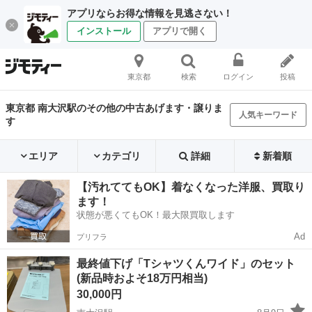
アプリならお得な情報を見逃さない！
インストール
アプリで開く
東京都
検索
ログイン
投稿
東京都 南大沢駅のその他の中古あげます・譲りま
人気キーワード
す
エリア
カテゴリ
詳細
新着順
【汚れててもOK】着なくなった洋服、買取り
ます！
状態が悪くてもOK！最大限買取します
Ad
プリフラ
最終値下げ「Tシャツくんワイド」のセット
(新品時およそ18万円相当)
30,000円