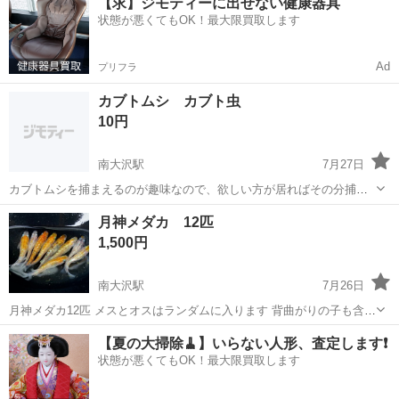
【求】ジモティーに出せない健康器具
なります。 ・発送前に検品はいたしますが、メダカの容器で一緒に育
状態が悪くてもOK！最大限買取します
てているため、稀に...
Ad
プリフラ
カブトムシ カブト虫
10円
南大沢駅
7月27日
カブトムシを捕まえるのが趣味なので、欲しい方が居ればその分捕ま
えてきます！
東京
八王子市
南大沢駅
その他
カブトムシ
月神メダカ 12匹
1,500円
南大沢駅
7月26日
月神メダカ12匹 メスとオスはランダムに入ります 背曲がりの子も含み
ます。
東京
八王子市
南大沢駅
その他
【夏の大掃除🧹】いらない人形、査定します❗️
状態が悪くてもOK！最大限買取します