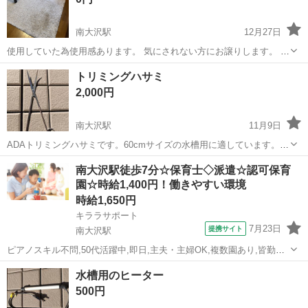
南大沢駅
12月27日
使用していた為使用感あります。 気にされない方にお譲りします。 1
万円以上で購入した品なのでしっかりしています。
東京
八王子市
南大沢駅
その他
ラグ
トリミングハサミ
2,000円
南大沢駅
11月9日
ADAトリミングハサミです。60cmサイズの水槽用に適しています。若
干の錆が残っておりますのでお安く設定しております。宜しくお願い
東京
八王子市
南大沢駅
その他
トリミング
南大沢駅徒歩7分☆保育士◇派遣☆認可保育
します。
園☆時給1,400円！働きやすい環境
時給1,650円
キララサポート
7月23日
提携サイト
南大沢駅
ピアノスキル不問,50代活躍中,即日,主夫・主婦OK,複数園あり,皆勤手
当あり,残業ほぼなし,持ち帰り残業無し,40代活躍中,20代活躍中,社会福
東京
八王子市
南大沢駅
保育士
水槽用のヒーター
祉法人,ブランクOK,30代活躍中,保育補助,園庭あり 保育業務全般、書
500円
類(...