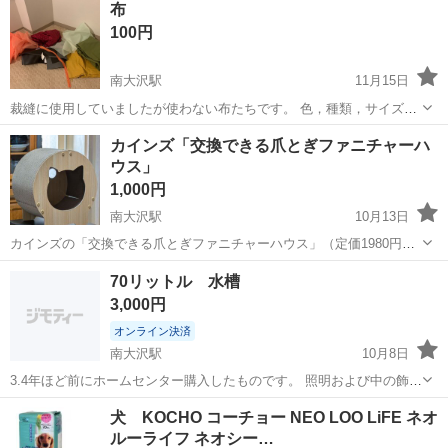
布
ン下まで）、無料で差し上げます。
100円
南大沢駅
11月15日
裁縫に使用していましたが使わない布たちです。 色，種類，サイズ，
質感，レザーやレース系いろいろございます。まとめてお渡ししま
東京
八王子市
南大沢駅
その他
レザー
カインズ「交換できる爪とぎファニチャーハ
す。 中古品のためサイズや状態などが目安であることをご了承いただ
ウス」
ける方のみお問い合わせください。...
1,000円
南大沢駅
10月13日
カインズの「交換できる爪とぎファニチャーハウス」（定価1980円）
をうちの猫用に買いましたが、全然使ってくれないので売ります。 サ
東京
八王子市
南大沢駅
その他
カインズ
70リットル 水槽
イズなどはカインズのウェブページの画像を貼ったので確認くださ
3,000円
い。 京王相模原線の南...
オンライン決済
南大沢駅
10月8日
3.4年ほど前にホームセンター購入したものです。 照明および中の飾り
などは希望であれば洗ってお渡しできるようにしておきます。 【購入
東京
八王子市
南大沢駅
その他
水槽
犬 KOCHO コーチョー NEO LOO LiFE ネオ
時価格】7000円ぐらい 【サイズ】縦：50cm、横：80cm、奥行き：
ルーライフ ネオシー…
30cm （大体です...