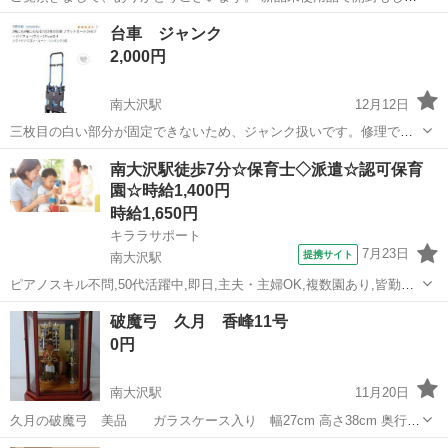
おりません。 ソロキャンプに如何でしょうか。
東京
八王子市
南大沢駅
その他
アメニティドーム
台車 ジャンク
2,000円
南大沢駅
12月12日
三枚目の白い部分が固定できないため、ジャンク扱いです。修理でき
ればまだまだ、使えます。
東京
八王子市
南大沢駅
その他
ジャンク
南大沢駅徒歩7分☆保育士◇派遣☆認可保育
園☆時給1,400円
時給1,650円
キララサポート
7月23日
提携サイト
南大沢駅
ピアノスキル不問,50代活躍中,即日,主夫・主婦OK,複数園あり,皆勤手
当あり,残業ほぼなし,持ち帰り残業無し,40代活躍中,20代活躍中,社会福
東京
八王子市
南大沢駅
保育士
破魔弓 久月 香峰11号
祉法人,ブランクOK,30代活躍中,保育補助,園庭あり 保育業務全般、書
0円
類(...
南大沢駅
11月20日
久月の破魔弓 美品 ガラスケース入り 幅27cm 高さ38cm 奥行
26cm 箱（段ボール）付 取りに来てくれる方(玄関またはマンショ
東京
八王子市
南大沢駅
その他
破魔弓