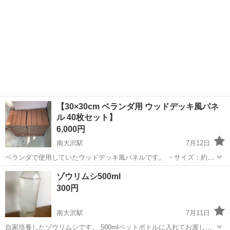
【30×30cm ベランダ用 ウッドデッキ風パネ
ル 40枚セット】
6,000円
南大沢駅
7月12日
ベランダで使用していたウッドデッキ風パネルです。 ・サイズ：約
30cm × 30cm ・枚数：40枚 ・カラー：ブラウン 使用に伴う多少の汚
東京
八王子市
南大沢駅
その他
ゾウリムシ500ml
れや小キズはありますが、割れや大きな破損はなく、まだまだお使い
300円
いただけます。 ...
南大沢駅
7月11日
自家培養したゾウリムシです。 500mlペットボトルに入れてお渡しし