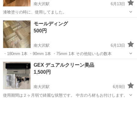
南大沢駅
6月13日
漆喰塗りの時に、使用してました。
東京
八王子市
南大沢駅
その他
テープ
モールディング
500円
南大沢駅
6月13日
・180mm 1本 ・90mm 1本 ・75mm 1本 その他短いもの数本
東京
八王子市
南大沢駅
その他
モールディング
GEX デュアルクリーン美品
1,500円
南大沢駅
6月9日
使用期間は２ヶ月弱で綺麗な状態です。 中古のろ材もお付けします。
東京
八王子市
南大沢駅
その他
GEX