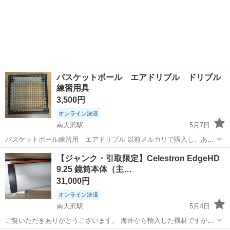
バスケットボール エアドリブル ドリブル
練習用具
3,500円
オンライン決済
南大沢駅
5月7日
バスケットボール練習用 エアドリブル 以前メルカリで購入し、あま
り使う機会が少なく、そんなに消耗していません。 まだまだ現役の子
東京
八王子市
南大沢駅
その他
用具
【ジャンク・引取限定】Celestron EdgeHD
供たちに使って頂けると思います。 素材：プラスチック製のフレーム
9.25 鏡筒本体（主…
とネット サイズ...
31,000円
オンライン決済
南大沢駅
5月4日
ご覧いただきありがとうございます。 海外から輸入した機材ですが、