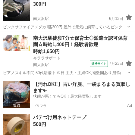
300円
態...
南大沢駅
6月13日
ピンクサファイアメダカ1匹300円 屋外で元気に飼育しているピンクサ
ファイアメ1匹300円でお譲りします。 ✅ 特徴 * 屋外飼育で丈夫に育っ
東京
八王子市
南大沢駅
その他
メダカ
南大沢駅徒歩7分☆保育士◇派遣☆認可保育
ています。 📦 お渡し方法 * 受け渡しは対面でお願いいたします。 ...
園☆時給1,400円！経験者歓迎
時給1,650円
キララサポート
7月23日
提携サイト
南大沢駅
ピアノスキル不問,50代活躍中,即日,主夫・主婦OK,複数園あり,皆勤手
当あり,残業ほぼなし,持ち帰り残業無し,40代活躍中,20代活躍中,社会福
東京
八王子市
南大沢駅
保育士
【汚れOK‼️】古い洋服、一袋まるまる買取し
祉法人,ブランクOK,30代活躍中,保育補助,園庭あり 保育業務全般、書
ます✨
類(...
状態が悪くてもOK！最大限買取します
Ad
プリフラ
パテづけ用ネットテープ
500円