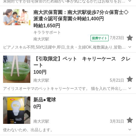
未開封ですが自宅保管のため細かい事が気になるかたはお取引をお控
えください。 以下購入した商品ページのURLになります。 長押し+コ
東京
八王子市
南大沢駅
その他
商品
南大沢保育園：南大沢駅徒歩7分☆保育士◇
ピー&ペーストで検索フォームより詳しい商品情報が見られます。
派遣☆認可保育園☆時給1,400円
https://store....
時給1,650円
キララサポート
7月23日
提携サイト
南大沢駅
ピアノスキル不問,50代活躍中,即日,主夫・主婦OK,複数園あり,皆勤手
当あり,残業ほぼなし,持ち帰り残業無し,40代活躍中,20代活躍中,社会福
東京
八王子市
南大沢駅
保育士
【引取限定】ペット キャリーケース クレ
祉法人,ブランクOK,30代活躍中,保育補助,園庭あり 保育業務全般、書
ート
類(...
100円
南大沢駅
5月21日
アイリスオーヤマのペットキャリーケースです。 猫を入れて外出して
おりました。 衛生面を考え付属でついていました底のマットはお付け
東京
八王子市
南大沢駅
その他
クレート
新品●電球
致しません。また、ショルダー用の紐も噛まれてしまいましたので処
0円
分済みです。 実際に使用し、自宅...
南大沢駅
3月31日
使わないため、出品します。