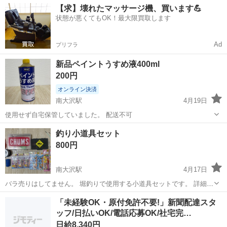
東京
八王子市
南大沢駅
保育士
【求】壊れたマッサージ機、買います💪
祉法人,ブランクOK,30代活躍中,保育補助,園庭あり 保育業務全般、書
状態が悪くてもOK！最大限買取します
類(...
Ad
プリフラ
新品ペイントうすめ液400ml
200円
オンライン決済
南大沢駅
4月19日
使用せず自宅保管していました。 配送不可
東京
八王子市
南大沢駅
その他
ペイント
釣り小道具セット
800円
南大沢駅
4月17日
バラ売りはしてません。 堀釣りで使用する小道具セットです。 詳細は
写真にて確認お願いします。
東京
八王子市
南大沢駅
その他
小道具
「未経験OK・原付免許不要!」新聞配達スタ
ッフ/日払いOK/電話応募OK/社宅完…
日給8,340円