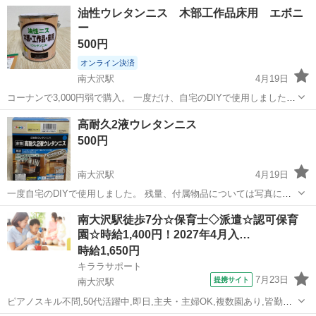
輸送事故により主鏡が破損して到着したため、ジャンク品として出品
東京
八王子市
南大沢駅
その他
アイピース
油性ウレタンニス 木部工作品床用 エボニ
いたします。 セットでの引き取りをお願いします。 ​【商品の状態（鏡
ー
筒本体）】 ・主鏡：割れあり...
500円
オンライン決済
南大沢駅
4月19日
コーナンで3,000円弱で購入。 一度だけ、自宅のDIYで使用しました。
ほとんど残っています。
東京
八王子市
南大沢駅
その他
コーナン
高耐久2液ウレタンニス
500円
南大沢駅
4月19日
一度自宅のDIYで使用しました。 残量、付属物品については写真にて
ご確認お願いします。
東京
八王子市
南大沢駅
その他
物品
南大沢駅徒歩7分☆保育士◇派遣☆認可保育
園☆時給1,400円！2027年4月入…
時給1,650円
キララサポート
7月23日
提携サイト
南大沢駅
ピアノスキル不問,50代活躍中,即日,主夫・主婦OK,複数園あり,皆勤手
当あり,残業ほぼなし,持ち帰り残業無し,40代活躍中,20代活躍中,社会福