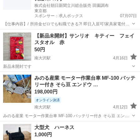
株式会社朝日新聞立川総合販売 田園調布
東京都
スポンサー：求人ボックス
07月07日
【仕事内容】/ 所持金ゼロでも転職できる?! 即日入居可!家具家電付き
の寮・社宅あり! 引っ越しや上京の費用は”すべて”負担します 必ず面
アルバイト・パート
【新品未開封】サンリオ キティー フェイ
接!電話面接もOK! 魅力ポイント 家具家電付きの寮・社宅を完備 無資
スタオル 赤
格・未経験OK! 年齢...
50円
南大沢駅
4月16日
新品未開封です
東京
八王子市
南大沢駅
その他
キティー
みのる産業 モーター作業台車 MF-100 バッテ
リー付き そら豆 エンドウ …
198,000円
オンライン決済
南大沢駅
4月12日
みのる産業 モーター作業台車 MF-100 バッテリー付き そら豆 エンド
ウ トマト アスパラ など 管理、収穫作業 農業 3年前に購入し、今後使
東京
町田市
南大沢駅
その他
トマト
大型犬 ハーネス
用する予定が無いため出品します。 そら豆やスナップエンドウ、トマ
1,000円
ト、アスパ...