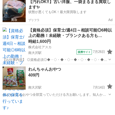
【汚れOK‼️】古い洋服、一袋まるまる買取し
ます✨
状態が悪くてもOK！最大限買取します
Ad
プリフラ
【資格必須】保育士/週4日～相談可能◎6時以
上の勤務！未経験・ブランクある方も…
時給1,600円
株式会社アスカ
7月26日
提携サイト
南大沢駅
【お仕事内容】 ◎資格必須◎◆・◇・◆・◇・◆・◇・◆・◇・◆
即日のお仕事開始OK！ 保育補助のお仕事です◎
東京
八王子市
南大沢駅
保育士
わんちゃんおやつ
月曜日～金曜日 週4日～週5日◎ 8時30分～ご勤務でき
409円
る方★ 〈0～5歳児...
南大沢駅
7月14日
わんちゃんのおやつ全部貰っていただける方お願いします。知人から
の代理出品です。 ⭐️イナバ ちゅーる総合栄養食 55本 賞味期
東京
八王子市
南大沢駅
その他
わんちゃん
限2028年3月 ⭐️Petio やわらかササミ&ささみ7歳〜 3袋 ...