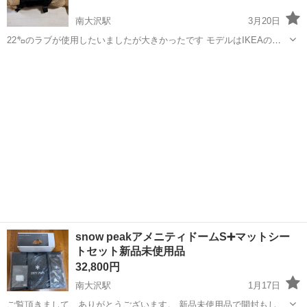
南大沢駅
3月20日
22㌔のラブが使用したいましたが大きかったです モデルはIKEAのぬ
いぐるみです サイズの目安のして下さい
東京
八王子市
南大沢駅
その他
ハーネス
snow peakアメニティドームS➕マットシー
トセット新品未使用品
32,800円
南大沢駅
1月17日
ご覧頂きまして、ありがとうございます。 新品未使用品で開封もして