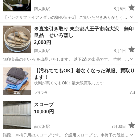
南大沢駅
8月5日
【ピンクサファイアメダカの卵40個＋α】 ご覧いただきありがとうご
ざいます！ 今回は、趣味で大切に育てているピンクサファイアメダカ
東京
八王子市
南大沢駅
その他
※直接引き取り 東京都八王子市南大沢 無印
の卵40個を出品いたします。 親魚は写真の両親から採卵したもので
良品 せいろ蒸し
す。 【卵...
2,000円
南大沢駅
8月1日
無印良品のせいろ を出品いたします。 以下2点の出品です。 竹材 蒸
篭（せいろ）／本体 深型 大 １つ アルミ 蒸篭（せいろ）用／受
東京
八王子市
南大沢駅
その他
せいろ
【汚れててもOK】着なくなった洋服、買取り
け台 １つ 購入 2026.07.31 使用 一度 状態 多少の...
ます！
状態が悪くてもOK！最大限買取します
Ad
プリフラ
スロープ
10,000円
南大沢駅
7月30日
階段、車椅子用のスロープです。 介護用スロープで、車椅子の段差解