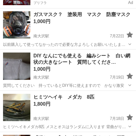
Ad
プリフラ
ガスマスク？ 塗装用 マスク 防塵マスク
1,000円
南大沢駅
7月22日
以前購入して使ってなかったので必要な方よろしくお願いいたします
先程、水洗いしました。状態は良いと思います 現状品
東京
八王子市
南大沢駅
その他
DIY なんにでも使える 編みシート 白い網
状の大きなシート 質問してくださ…
1,000円
南大沢駅
7月19日
質問してください 持っているとDIY等に使えますので かなり激安
東京
八王子市
南大沢駅
その他
ヒミツヘイキ メダカ 8匹
1,800円
南大沢駅
7月18日
ヒミツヘイキメダカ8匹 メスとオスはランダムに入ります 背曲がりの
子も含みます。
東京
八王子市
南大沢駅
その他