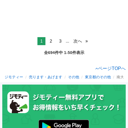
1
2
3
...
次へ
全694件中 1-50件表示
ページTOPへ
ジモティー
売ります・あげます
その他
東京都のその他
南大沢