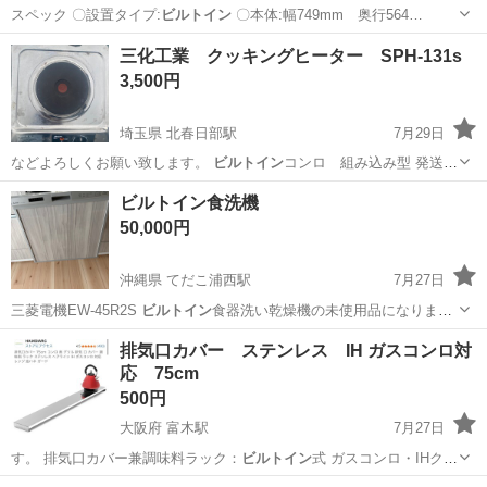
スペック 〇設置タイプ:
ビルトイン
〇本体:幅749mm 奥行564…
岡山
岡山市
備中高松駅
キッチン家電
三化工業 クッキングヒーター SPH-131s
3,500円
埼玉県 北春日部駅
7月29日
などよろしくお願い致します。
ビルトイン
コンロ 組み込み型 発送の
ご希…
埼玉
春日部市
北春日部駅
キッチン家電
ビルトイン食洗機
50,000円
沖縄県 てだこ浦西駅
7月27日
三菱電機EW-45R2S
ビルトイン
食器洗い乾燥機の未使用品になりま
す。…
沖縄
中頭郡
てだこ浦西駅
キッチン家電
排気口カバー ステンレス IH ガスコンロ対
応 75cm
500円
大阪府 富木駅
7月27日
す。 排気口カバー兼調味料ラック：
ビルトイン
式 ガスコンロ・IHクッ
キングヒータ…
大阪
堺市
富木駅
調理器具
ガスコンロ