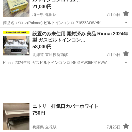
21,000円
埼玉県 蓮田駅
7月25日
商品名 パロマ(Paloma)
ビルトイン
コンロ P1633AOWHK …
埼玉
蓮田市
蓮田駅
その他
リライズ
設置のみ未使用 開封済み 美品 Rinnai 2024年
製 ガスビルトインコン…
58,000円
北海道 東区役所前駅
7月25日
Rinnai 2024年製 ガス
ビルトイン
コンロ RB31AW36P41RVW…
北海道
札幌市
東区役所前駅
キッチン家電
ニトリ 排気口カバーホワイト
750円
兵庫県 立花駅
7月25日