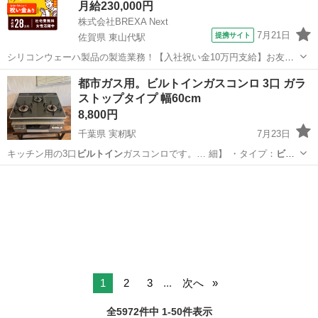
月給230,000円
株式会社BREXA Next
7月21日
提携サイト
佐賀県 東山代駅
シリコンウェーハ製品の製造業務！【入社祝い金10万円支給】お友達
やカップルとの応募OK◎年間休日129日＆休出なしでプライベート充
佐賀
伊万里市
東山代駅
その他
都市ガス用。ビルトインガスコンロ 3口 ガラ
実♪業務はクリーンルームで快適作業◎自社正社員登用制度あり★1食
ストップタイプ 幅60cm
300円～の格安食堂あり！《佐...
8,800円
千葉県 実籾駅
7月23日
キッチン用の3口
ビルトイン
ガスコンロです。… 細】 ・タイプ：
ビル
トイン
ガスコンロ ・口…
千葉
習志野市
実籾駅
キッチン家電
1
2
3
...
次へ
全5972件中 1-50件表示