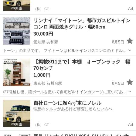
Ad
（株）ICT
リンナイ「マイトーン」都市ガスビルトイン
コンロ 両面焼きグリル・幅60cm
30,000円
愛知県 共和駅
8月5日
トーン」の出品です。 マイトーンは
ビルトイン
ガスコンロのミドルグ
レード モデル…
愛知
大府市
共和駅
家電
コンロ
【掲載8/11まで】本棚 オープンラック 幅
70センチ
1,000円
東京都 石川台駅
8月5日
/27引越し後、段ボールを敷いて自宅
ビルトイン
ガレージに置いてあり
ます。 屋根はあ…
東京
大田区
石川台駅
収納家具
自社ローンに頼らず車にノレル
理想のクルマがあるけど審査に通らない方へ
Ad
（株）ICT