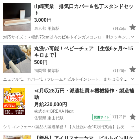
山崎実業 排気口カバー＆包丁スタンドセッ
ト
3,000円
東京都 用賀駅
7月26日
対応サイズ： • 幅約75cm以内の
ビルトイン
ガスコンロ・IHクッキング
ヒーター …
東京
世田谷区
用賀駅
その他
スタンド
丸洗い可能！ベビーチェア 【生後6ヶ月〜15
キロまで】
500円
福岡県 筑紫駅
7月26日
ニュアル*1、カバー*1（フレームと
ビルトイン
シート、または安全ベ
ルトが既にカバー…
福岡
筑紫野市
筑紫駅
ベビー用品
≪月収28万円・派遣社員≫機械操作・製造補
助
ベビーテーブルチェア
月給230,000円
株式会社BREXA Next
7月21日
提携サイト
佐賀県 東山代駅
シリコンウェーハ製品の製造業務！【入社祝い金10万円支給】お友達
やカップルとの応募OK◎年間休日129日＆休出なしでプライベート充
佐賀
伊万里市
東山代駅
その他
【新品】アイリスオーヤマ ビルトインIHク