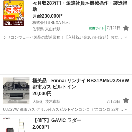
≪月収28万円・派遣社員≫機械操作・製造補
助
月給230,000円
株式会社BREXA Next
7月21日
提携サイト
佐賀県 東山代駅
シリコンウェーハ製品の製造業務！【入社祝い金10万円支給】お友達
やカップルとの応募OK◎年間休日129日＆休出なしでプライベート充
佐賀
伊万里市
東山代駅
その他
実♪業務はクリーンルームで快適作業◎自社正社員登用制度あり★1食
300円～の格安食堂あり！《佐...
極美品 Rinnai リンナイ RB31AM5U32SVW
都市ガス ビルトイン
20,000円
大阪府 茨木市駅
7月26日
U32SVW 都市ガス グリル付ガス
ビルトイン
コンロ ガスコンロ 22年製
全体…
大阪
茨木市
茨木市駅
調理器具
【値下】GAVIC ラダー
2,000円