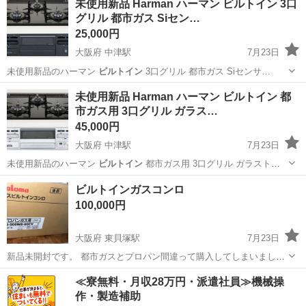
未使用新品 Harman ハーマン ビルトイン 3口
グリル 都市ガス Siセン…
25,000円
大阪府 中津駅
7月23日
未使用新品のハーマン
ビルトイン
3口グリル 都市ガス Siセンサ…
大阪
大阪市
中津駅
その他
ビルトイン
未使用新品 Harman ハーマン ビルトイン 都
市ガス用 3口グリル ガラス…
45,000円
大阪府 中津駅
7月23日
未使用新品のハーマン
ビルトイン
都市ガス用 3口グリル ガラスト
ッ…
大阪
大阪市
中津駅
その他
グリル
ビルトインガスコンロ
100,000円
大阪府 東貝塚駅
7月23日
新品未開封です。 都市ガスとプロパン間違って購入してしまいまし
た… どなたか助けてくださいな(T . T) 購入価格167000円です。
大阪
貝塚市
東貝塚駅
その他
ビルトイン
≪寮無料・月収28万円・派遣社員≫機械操
作・製造補助