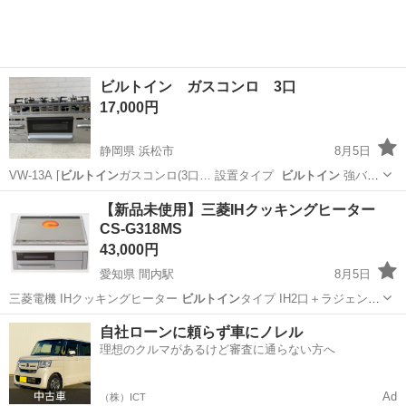
ビルトイン ガスコンロ 3口
17,000円
静岡県 浜松市
8月5日
VW-13A [
ビルトイン
ガスコンロ(3口… 設置タイプ
ビルトイン
強バー
ナー位…
静岡
浜松市
調理器具
ガス機器
【新品未使用】三菱IHクッキングヒーター
CS-G318MS
43,000円
愛知県 間内駅
8月5日
三菱電機 IHクッキングヒーター
ビルトイン
タイプ IH2口＋ラジェント
ヒータ…
愛知
春日井市
間内駅
キッチン家電
自社ローンに頼らず車にノレル
理想のクルマがあるけど審査に通らない方へ
Ad
（株）ICT