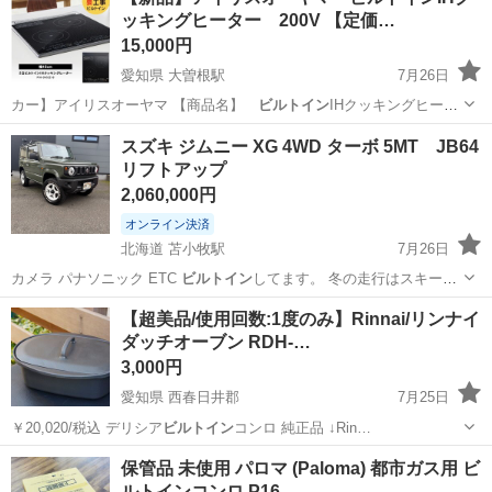
実♪業務はクリーンルームで快適作業◎自社正社員登用制度あり★1食
ッキングヒーター 200V 【定価…
300円～の格安食堂あり！《佐...
15,000円
愛知県 大曽根駅
7月26日
カー】アイリスオーヤマ 【商品名】
ビルトイン
IHクッキングヒータ
ー 【型番】 …
愛知
名古屋市
大曽根駅
キッチン家電
ビルトイン
スズキ ジムニー XG 4WD ターボ 5MT JB64
リフトアップ
2,060,000円
オンライン決済
北海道 苫小牧駅
7月26日
カメラ パナソニック ETC
ビルトイン
してます。 冬の走行はスキー
に…
北海道
苫小牧市
苫小牧駅
その他
【超美品/使用回数:1度のみ】Rinnai/リンナイ
ダッチオーブン RDH-…
3,000円
愛知県 西春日井郡
7月25日
￥20,020/税込 デリシア
ビルトイン
コンロ 純正品 ↓Rin…
愛知
西春日井郡
調理器具
ダッチオーブン
保管品 未使用 パロマ (Paloma) 都市ガス用 ビ
ルトインコンロ P16…