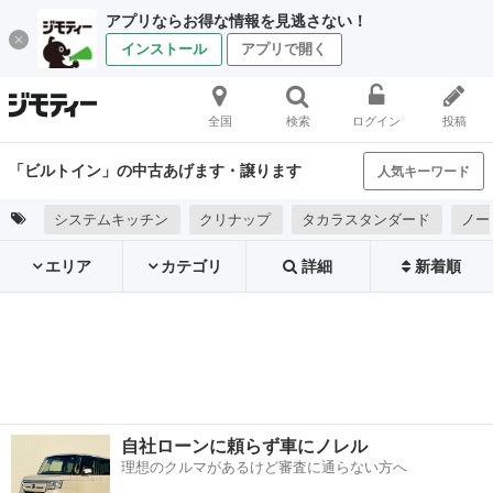
アプリならお得な情報を見逃さない！
インストール
アプリで開く
全国
検索
ログイン
投稿
「ビルトイン」の中古あげます・譲ります
人気キーワード
システムキッチン
クリナップ
タカラスタンダード
ノー
エリア
カテゴリ
詳細
新着順
自社ローンに頼らず車にノレル
理想のクルマがあるけど審査に通らない方へ