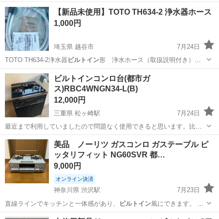
れや汚れから…
栃木
宇都宮市
東武宇都宮駅
調理器具
【新品未使用】TOTO TH634-2 浄水器ホース
1,000円
埼玉県 越谷市
7月24日
TOTO TH634-2浄水器
ビルトイン
形 浄水ホース（取扱説明付き）
間…
埼玉
越谷市
その他
TOTO
ビルトインコンロ台(都市ガ
ス)RBC4WNGN34-L(B)
12,000円
三重県 松ヶ崎駅
7月24日
最近まで利用していましたので問題なく使用できると思います。比較
的美品かと思います。簡易清掃済み。 サイズ 高さ 約815mm 横幅
三重
松阪市
松ヶ崎駅
キッチン家電
美品 ノーリツ ガスコンロ ガステーブル ピ
約600mm 奥行き 約550mm
ッタリフィット NG60SVR 都…
9,000円
オンライン決済
神奈川県 渋沢駅
7月23日
直線ラインでキッチンと一体感があり、
ビルトイン
風にできます。 動
作確認済みです。 …
神奈川
秦野市
渋沢駅
調理器具