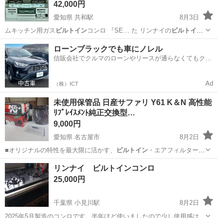
42,000円
愛知県 共和駅
8月3日
ムキッチン用ガス
ビルトイン
コンロ 『SE… た リンナイの
ビルトイン
コンロです。 …
愛知
大府市
共和駅
家電
ローンブラックでも車にノレル
信販会社でクルマのローンやリースが通らなくてもクル
マをご利用いただけるサービスがあります！
Ad
（株）ICT
未使用保管品 日産サファリ Y61 K＆N 高性能
ﾘﾌﾟﾚｲｽﾒﾝﾄ純正交換型…
9,000円
愛知県 名古屋市
8月2日
■オリジナルの特性を最大限に活かす、
ビルトイン
・エアフィルター ■
優れた濾過性能…
愛知
名古屋市
パーツ
エアー
リンナイ ビルトインコンロ
25,000円
千葉県 小見川駅
8月2日
2025年5月製造のコンロです。半年ほど使いましたので少し使用感はあ