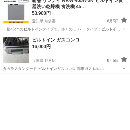
新品 リンナイ RKW-405A-SV ビルトイン食
器洗い乾燥機 食洗機 45…
53,900円
愛知県 知多郡
8月5日
・幅45cmの
ビルトイン
タイプで、多くの… バー タイプ：
ビルトイン
食器洗い乾燥機 …
愛知
知多郡
キッチン家電
ビルトイン ガスコンロ
16,000円
兵庫県 野里駅
8月5日
タカラスタンダード
ビルトイン
ガスコンロ 都市ガス takara …
兵庫
姫路市
野里駅
調理器具