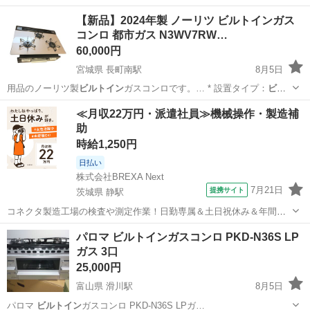
【新品】2024年製 ノーリツ ビルトインガス
コンロ 都市ガス N3WV7RW…
60,000円
宮城県 長町南駅
8月5日
用品のノーリツ製
ビルトイン
ガスコンロです。… * 設置タイプ：
ビル
トイン
* 3口ガスコ…
宮城
仙台市
長町南駅
生活家電
≪月収22万円・派遣社員≫機械操作・製造補
助
時給1,250円
日払い
株式会社BREXA Next
7月21日
提携サイト
茨城県 静駅
コネクタ製造工場の検査や測定作業！日勤専属＆土日祝休み＆年間休
日128日★クリーンルーム内作業★マイカー通勤OK＆無料駐車場あり
茨城
常陸大宮市
静駅
その他
パロマ ビルトインガスコンロ PKD-N36S LP
★就業先食堂利用可！日払い制度あり！《茨城県常陸大宮市》 人気の
ガス 3口
工場のお仕事 ◇コネクタ製造工...
25,000円
富山県 滑川駅
8月5日
パロマ
ビルトイン
ガスコンロ PKD-N36S LPガ…