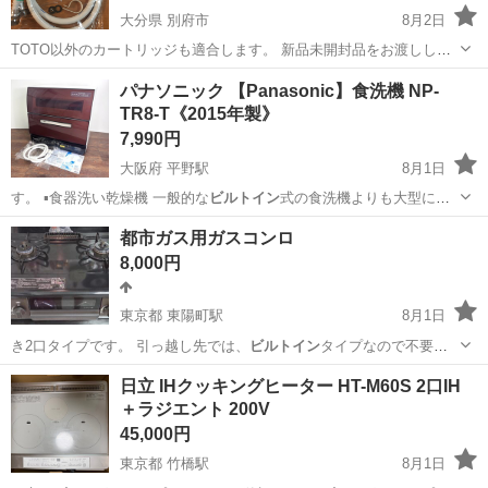
大分県 別府市
8月2日
TOTO以外のカートリッジも適合します。 新品未開封品をお渡ししま
す。 亀川駅近くでのお取引になります。
大分
別府市
その他
TOTO
パナソニック 【Panasonic】食洗機 NP-
TR8-T《2015年製》
7,990円
大阪府 平野駅
8月1日
す。 ▪️食器洗い乾燥機 一般的な
ビルトイン
式の食洗機よりも大型にな
る為、食器が…
大阪
大阪市
平野駅
キッチン家電
都市ガス用ガスコンロ
8,000円
東京都 東陽町駅
8月1日
き2口タイプです。 引っ越し先では、
ビルトイン
タイプなので不要と
なりました。 引き…
東京
江東区
東陽町駅
調理器具
都市ガス
日立 IHクッキングヒーター HT-M60S 2口IH
＋ラジエント 200V
45,000円
東京都 竹橋駅
8月1日