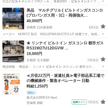
日立の
ビルトイン
タイプIHクッキ… 単相200V ・
ビルトイン
タイプ 中
古品…
東京
千代田区
竹橋駅
キッチン家電
美品 マルチグリル [ ビルトインガスコンロ
(プロパンガス用・3口・両側強火…
40,000円
宮崎県 日向新富駅
8月1日
メーカー NORITZ 型式 N3S12PWASKSTES-LP 綺麗です。魚焼き
グリルは使われてない様に思います プロパンガス(LPガス)になりま
宮崎
西都市
日向新富駅
その他
★ リンナイ ビルトイン ガスコンロ 都市ガス
す。 トッププレート:プラチナシルバーガラス * ごとく:ステンレス...
RS31W27U12DGVW …
18,000円
京都府 北大路駅
7月31日
商品情報 ・商品名： リンナイ
ビルトイン
ガスコンロ 都市ガス
RS31W2…
京都
京都市
北大路駅
家具
ビルトイン
≪月収22万円・派遣社員≫電子部品系工場で
の機械操作・製造オペレーター 日勤
時給1,250円
日払い
株式会社BREXA Next
7月21日
提携サイト
茨城県 静駅