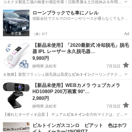
コネクタ製造工場の検査や測定作業！日勤専属＆土日祝休み＆年間休
日128日★クリーンルーム内作業★マイカー通勤OK＆無料駐車場あり
茨城
常陸大宮市
静駅
その他
ローンブラックでも車にノレル
★就業先食堂利用可！日払い制度あり！《茨城県常陸大宮市》 人気の
信販会社でクルマのローンやリースが通らなくてもクル
工場のお仕事 ◇コネクタ製造工...
マをご利用いただけるサービスがあります！
Ad
（株）ICT
【新品未使用】「2020最新式 冷却脱毛」脱毛
器 IPL レーザー 永久脱毛器…
9,980円
静岡県 浜松市
7月31日
＆無痛】新型フラッシュ脱毛器は高度な
ビルトイン
クーリングテクノ
ロジーを使用した家庭…
静岡
浜松市
その他
レーザー
【新品未使用】WEBカメラ ウェブカメラ
HD1080P 200万画素 90°…
2,980円
静岡県 浜松市
7月31日
【優れたオーディオ品質 】 デュアル
ビルトイン
全方向マイクは、どの
角度からでも明確…
静岡
浜松市
その他
ウェブカメラ
ビルトインガスコンロ ピアット 色はホワ
イト メーカーはNORITZ