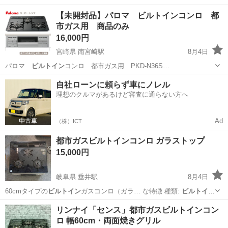
富山
滑川市
滑川駅
家電
【未開封品】パロマ ビルトインコンロ 都
市ガス用 商品のみ
16,000円
宮崎県 南宮崎駅
8月4日
パロマ
ビルトイン
コンロ 都市ガス用 PKD-N36S…
宮崎
宮崎市
南宮崎駅
その他
ビルトイン
自社ローンに頼らず車にノレル
理想のクルマがあるけど審査に通らない方へ
Ad
（株）ICT
都市ガスビルトインコンロ ガラストップ
15,000円
岐阜県 垂井駅
8月4日
60cmタイプの
ビルトイン
ガスコンロ（ガラ… な特徴 種類:
ビルトイン
ガスコンロ（Si…
岐阜
不破郡
垂井駅
調理器具
ビルトイン
リンナイ「センス」都市ガスビルトインコン
ロ 幅60cm・両面焼きグリル