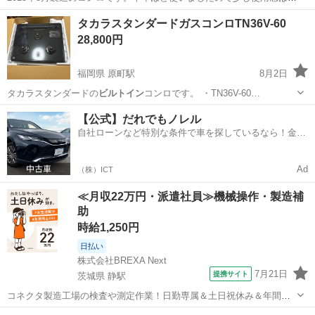
りますが、使ってくださる方を探しております。 近隣であれば3000円
千葉
香取市
小見川駅
調理器具
タカラスタンダードガスコンロTN36V-60
にて運んで取り付けします。 古いコンロの処分は2000円でいたしま
28,800円
す。 小見川大橋よ...
福岡県 原町駅
8月2日
タカラスタンダードの
ビルトイン
コンロです。 ・TN36V-60…
福岡
糟屋郡
原町駅
キッチン家電
【公式】だれでもノレル
自社ローンなど特別な条件で車を探しているなら！金利
0%で車をご提供、ノレル独自与信システム。
Ad
（株）ICT
≪月収22万円・派遣社員≫機械操作・製造補
助
時給1,250円
日払い
株式会社BREXA Next
7月21日
提携サイト
茨城県 静駅
コネクタ製造工場の検査や測定作業！日勤専属＆土日祝休み＆年間休
日128日★クリーンルーム内作業★マイカー通勤OK＆無料駐車場あり
茨城
常陸大宮市
静駅
その他