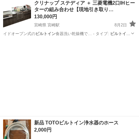
クリナップ ステディア ＋ 三菱電機2口IHヒー
★就業先食堂利用可！日払い制度あり！《茨城県常陸大宮市》 人気の
ターの組み合わせ【現地引き取り…
工場のお仕事 ◇コネクタ製造工...
130,000円
宮崎県 宮崎駅
8月2日
イドオープン式の
ビルトイン
食器洗い乾燥機で… - タイプ:
ビルトイン
食器洗い乾燥機 … 設置タイプ ・
ビルトイン
サイズ：幅 59…
宮崎
宮崎市
宮崎駅
キッチン家電
新品 TOTOビルトイン浄水器のホース
2,000円