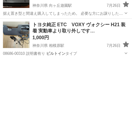
神奈川県 向ヶ丘遊園駅
7月26日
据え置き型と間違え購入してしまったため。 必要な方にお譲りしたい
です。 中古品ではありますがかなり状態は良いと思います。 8月中旬
神奈川
川崎市
向ヶ丘遊園駅
キッチン家電
トヨタ純正 ETC VOXY ヴォクシー H21 装
までに引き取りに来れる方にお願いしたいです。 幅60cm奥行54cm
着 実動車より取り外しです…
です。 ...
1,000円
神奈川県 相模原駅
7月26日
08686-00310 説明書有り
ビルトイン
タイプ
神奈川
相模原市
相模原駅
ETC
VOXY