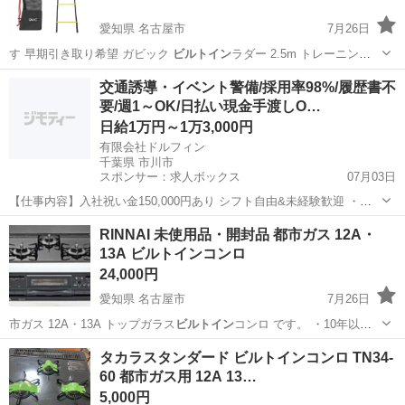
愛知県 名古屋市
7月26日
す 早期引き取り希望 ガビック
ビルトイン
ラダー 2.5m トレーニング
用品 …
愛知
名古屋市
その他
ラダー
交通誘導・イベント警備/採用率98%/履歴書不
要/週1～OK/日払い現金手渡しO…
日給1万円～1万3,000円
有限会社ドルフィン
千葉県 市川市
スポンサー：求人ボックス
07月03日
【仕事内容】入社祝い金150,000円あり シフト自由&未経験歓迎
・直
行直帰OK ・一部車・自転車・バイク通勤OK ・週1～OK ・日払い・
アルバイト・パート
RINNAI 未使用品・開封品 都市ガス 12A・
週払いOK、現金手渡しも可能です! <仕事内容> 建築・土木工事現場
13A ビルトインコンロ
で...
24,000円
愛知県 名古屋市
7月26日
市ガス 12A・13A トップガラス
ビルトイン
コンロ です。 ・10年以上
押し入…
愛知
名古屋市
キッチン家電
都市ガス
タカラスタンダード ビルトインコンロ TN34-
60 都市ガス用 12A 13…
5,000円