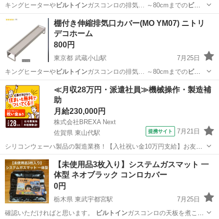
キングヒーターや
ビルトイン
ガスコンロの排気… ～80cmまでの
ビル
トイン
ガスコンロ、IH… キングヒーターや
ビルトイン
ガスコンロのサ
兵庫
尼崎市
立花駅
調理器具
棚付き伸縮排気口カバー(MO YM07) ニトリ
イ…
デコホーム
800円
東京都 武蔵小山駅
7月25日
キングヒーターや
ビルトイン
ガスコンロの排気… ～80cmまでの
ビル
トイン
ガスコンロ、IH… キングヒーターや
ビルトイン
ガスコンロのサ
東京
品川区
武蔵小山駅
その他
≪月収28万円・派遣社員≫機械操作・製造補
イ…
助
月給230,000円
株式会社BREXA Next
7月21日
提携サイト
佐賀県 東山代駅
シリコンウェーハ製品の製造業務！【入社祝い金10万円支給】お友達
やカップルとの応募OK◎年間休日129日＆休出なしでプライベート充
佐賀
伊万里市
東山代駅
その他
【未使用品3枚入り】システムガスマット 一
実♪業務はクリーンルームで快適作業◎自社正社員登用制度あり★1食
体型 ネオブラック コンロカバー
300円～の格安食堂あり！《佐...
0円
栃木県 東武宇都宮駅
7月25日
確認いただければと思います。
ビルトイン
ガスコンロの天板を煮こぼ