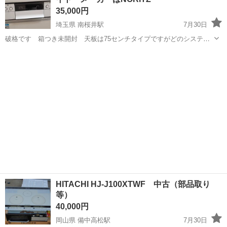
35,000円
埼玉県 南桜井駅
7月30日
破格です 箱つき未開封 天板は75センチタイプですがどのシステム
キッチンでも入ります 都市ガス用 春日部市です 水なし両面グリ
埼玉
春日部市
南桜井駅
その他
ル ガラストップ などなど 写真は実際に買って頂き設置してもら
ったものです
HITACHI HJ-J100XTWF 中古（部品取り
等）
40,000円
岡山県 備中高松駅
7月30日