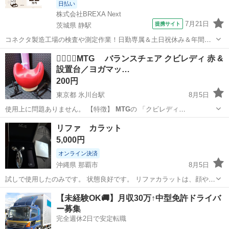
日払い
株式会社BREXA Next
7月21日
提携サイト
茨城県 静駅
コネクタ製造工場の検査や測定作業！日勤専属＆土日祝休み＆年間休
日128日★クリーンルーム内作業★マイカー通勤OK＆無料駐車場あり
茨城
常陸大宮市
静駅
その他
🤸‍♀️🤸‍♀️MTG バランスチェア クビレディ 赤 &
★就業先食堂利用可！日払い制度あり！《茨城県常陸大宮市》 人気の
設置台／ヨガマッ…
工場のお仕事 ◇コネクタ製造工...
200円
東京都 氷川台駅
8月5日
使用上に問題ありません。 【特徴】
MTG
の 「クビレディ
（CUVILADY）」…
東京
練馬区
氷川台駅
フィットネス、トレーニング
リファ カラット
5,000円
オンライン決済
沖縄県 那覇市
8月5日
試しで使用したのみです。 状態良好です。 リファカラットは、顔や体
のむくみ取り、肌の引き締め、コリのほぐしに効きます。エステティ
沖縄
那覇市
コスメ/ヘルスケア
リファ
【未経験OK🚚】月収30万↑中型免許ドライバ
シャンの手技を再現したローラーによる「つまみ流す」マッサージ効
ー募集
果や、微弱電流（マイクロカレ...
完全週休2日で安定転職