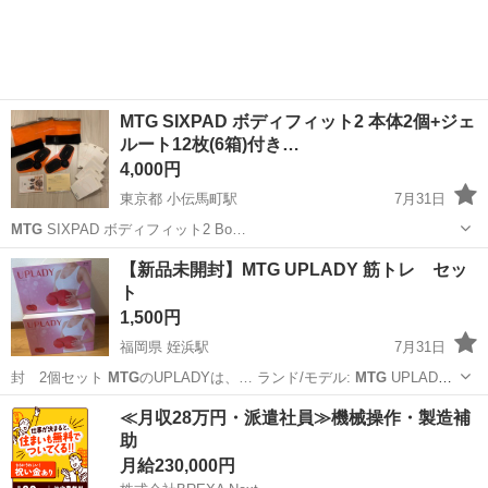
MTG SIXPAD ボディフィット2 本体2個+ジェ
ルート12枚(6箱)付き…
4,000円
東京都 小伝馬町駅
7月31日
MTG
SIXPAD ボディフィット2 Bo…
東京
中央区
小伝馬町駅
フィットネス、トレーニング
【新品未開封】MTG UPLADY 筋トレ セッ
ト
1,500円
福岡県 姪浜駅
7月31日
封 2個セット
MTG
のUPLADYは、… ランド/モデル:
MTG
UPLADY
(…
福岡
福岡市
姪浜駅
ボディケア
≪月収28万円・派遣社員≫機械操作・製造補
助
月給230,000円