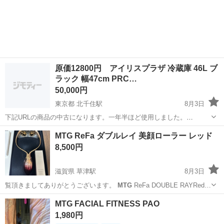
原価12800円 アイリスプラザ 冷蔵庫 46L ブ
ラック 幅47cm PRC…
50,000円
東京都 北千住駅
8月3日
下記URLの商品の中古になります。一年半ほど使用しました。
https://www.irisplaza.co.jp/index.php?
東京
足立区
北千住駅
キッチン家電
PRC
MTG ReFa ダブルレイ 美顔ローラー レッド
KB=SHOSAI&SID=7155746&utm_source=google&utm...
8,500円
滋賀県 草津駅
8月3日
覧頂きましてありがとうございます。
MTG
ReFa DOUBLE RAYRed…
滋賀
草津市
草津駅
その他
MTG
MTG FACIAL FITNESS PAO
1,980円