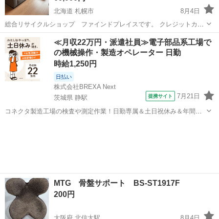
北海道 札幌市
8月4日
総合リサイクルショップ ファインドプレイスです。 クレジットカー
ド決済、メルペイ対応！ ------------------------------------------------------------- ※
北海道
札幌市
ソファ
ファインドプレイス
≪月収22万円・派遣社員≫電子部品系工場で
こち...
の機械操作・製造オペレーター 日勤
時給1,250円
日払い
株式会社BREXA Next
7月21日
提携サイト
茨城県 静駅
コネクタ製造工場の検査や測定作業！日勤専属＆土日祝休み＆年間休
日128日★クリーンルーム内作業★マイカー通勤OK＆無料駐車場あり
茨城
常陸大宮市
静駅
その他
★就業先食堂利用可！日払い制度あり！《茨城県常陸大宮市》 人気の
工場のお仕事 ◇コネクタ製造工...
MTG 骨盤サポート BS-ST1917F
200円
大阪府 北信太駅
8月4日