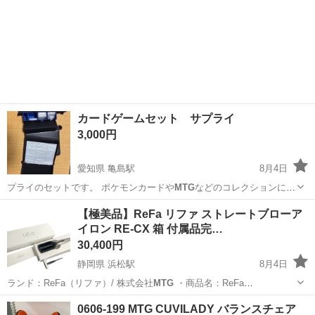
カードゲームセット サプライ
3,000円
愛知県 亀島駅
8月4日
プライのセットです。 ポケモンカードや
MTG
などのコレクションに使
っていました。 …
愛知
名古屋市
亀島駅
カードゲーム
【極美品】ReFa リファ ストレートブローア
イロン RE-CX 箱 付属品完…
30,400円
静岡県 浜松駅
8月4日
ランド：ReFa（リファ）/ 株式会社
MTG
・商品名：ReFa
STRAIGHT…
静岡
浜松市
浜松駅
美容家電
0606-199 MTG CUVILADY バランスチェア