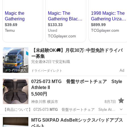
【未経験OK🚚】月収30万↑中型免許ドライバ
ー募集
完全週休2日で安定転職
Ad
ドライバーダイレクト
0725-073 MTG 骨盤サポートチェア Style
Athlete II
5,500円
神奈川県 横浜市
8月7日
【商品について】 0725-073
MTG
骨盤サポートチェア Style At…
神奈川
横浜市
ソファ
MTG
MTG SIXPAD AdsBeltシックスパッドアブス
ベルト