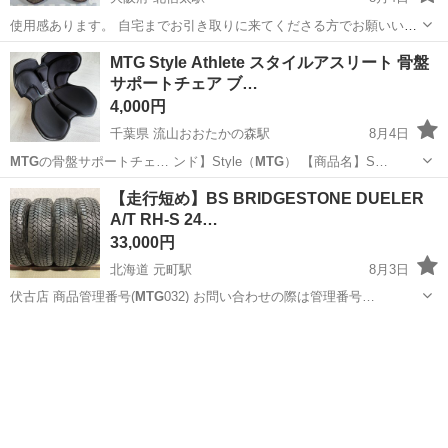
使用感あります。 自宅までお引き取りに来てくださる方でお願いいた
します。
大阪
和泉市
北信太駅
椅子
MTG Style Athlete スタイルアスリート 骨盤
サポートチェア ブ…
4,000円
千葉県 流山おおたかの森駅
8月4日
MTG
の骨盤サポートチェ… ンド】Style（
MTG
） 【商品名】S…
千葉
流山市
流山おおたかの森駅
椅子
【走行短め】BS BRIDGESTONE DUELER
A/T RH-S 24…
33,000円
北海道 元町駅
8月3日
伏古店 商品管理番号(
MTG
032) お問い合わせの際は管理番号…
北海道
札幌市
元町駅
タイヤ、ホイール
タイヤ