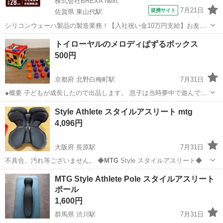
株式会社BREXA Next
7月21日
提携サイト
佐賀県 東山代駅
シリコンウェーハ製品の製造業務！【入社祝い金10万円支給】お友達
やカップルとの応募OK◎年間休日129日＆休出なしでプライベート充
佐賀
伊万里市
東山代駅
その他
トイローヤルのメロディぱずるボックス
実♪業務はクリーンルームで快適作業◎自社正社員登用制度あり★1食
500円
300円～の格安食堂あり！《佐...
京都府 北野白梅町駅
7月31日
●概要 子どもが成長したので出品します。 息子は当時夢中で遊んでま
した。 ●状態 一時的にしか使わなかったので、キズや汚れはほぼな
京都
京都市
北野白梅町駅
おもちゃ
Style Athlete スタイルアスリート mtg
く、まだまだ使っていただけます。 念の為ウェットティッシュでパー
4,096円
ツを拭いてます。 中古品にご...
大阪府 長原駅
7月31日
不具合、汚れ等ございません。 ◆
MTG
Style スタイルアスリート◆
大阪
大阪市
長原駅
椅子
MTG Style Athlete Pole スタイルアスリート
ポール
1,600円
群馬県 渋川駅
7月31日