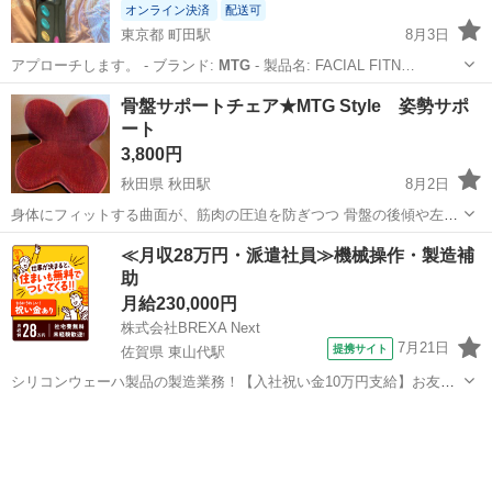
オンライン決済
配送可
東京都 町田駅
8月3日
アプローチします。 - ブランド:
MTG
- 製品名: FACIAL FITN…
東京
町田市
町田駅
フェイスケア
骨盤サポートチェア★MTG Style 姿勢サポ
ート
3,800円
秋田県 秋田駅
8月2日
身体にフィットする曲面が、筋肉の圧迫を防ぎつつ 骨盤の後傾や左右
のブレを防止します。 ディープレッドの深い色合いがオシャレで、 お
秋田
秋田市
秋田駅
椅子
骨盤
≪月収28万円・派遣社員≫機械操作・製造補
部屋のインテリアに調和♪ 【カイロプロテクターの手を再現するため
助
に生まれたなめ...
月給230,000円
株式会社BREXA Next
7月21日
提携サイト
佐賀県 東山代駅
シリコンウェーハ製品の製造業務！【入社祝い金10万円支給】お友達
やカップルとの応募OK◎年間休日129日＆休出なしでプライベート充
佐賀
伊万里市
東山代駅
その他
実♪業務はクリーンルームで快適作業◎自社正社員登用制度あり★1食
300円～の格安食堂あり！《佐...