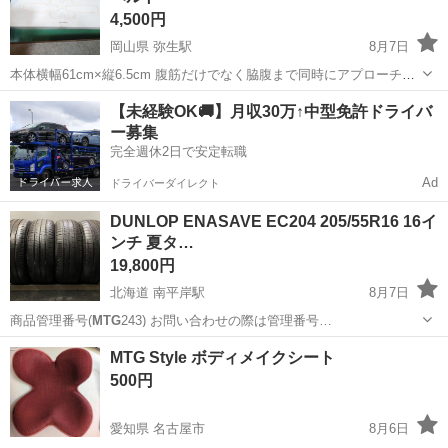
4,500円
岡山県 弥生駅
8月7日
本体横幅61cm×縦6.5cm 腹筋だけでなく脇腹まで同時にアプローチで
きます。 充電式USB電を採用しています。 約3～5時間のフル充電で
岡山
倉敷市
弥生駅
その他
【未経験OK🚚】月収30万↑中型免許ドライバ
約30回使用可能です。 充電器ケーブルが付いていないです。 目立つ大
ー募集
きな絆は無いが...
完全週休2日で安定転職
Ad
ドライバーダイレクト
DUNLOP ENASAVE EC204 205/55R16 16イ
ンチ 夏タ…
19,800円
北海道 南平岸駅
8月7日
商品管理番号(
MTG
243) お問い合わせの際は管理番号…
北海道
札幌市
南平岸駅
タイヤ、ホイール
タイヤ
MTG Style ボディメイクシート
500円
愛知県 名古屋市
8月6日