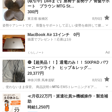
(取引中)【8/8まで】座椅子 姿勢ケア 骨盤サポ
お急ぎの方NG。 ※24時間以内にご返信無い場合お取引き不可。
ート ブラウン MTG St…
300円
東京都 板橋区
8月6日
姿勢ケアシートです。 骨盤をサポートして正しい姿勢を維持して腰の
負担を軽減する座椅子です。 スタイルスタンダード(ブラウン) 【サイ
東京
板橋区
椅子
MacBook Air 13インチ 0円
ズ】約 幅44×奥行39×高さ33cm 【重さ】約1.2kg 【仕様】床の上で
抽選でプレゼント！応募は1分
も、椅...
Ad
くらしノート
🔴【超美品！！】通電のみ！！ SIXPAD パワ
ースーツライト ヒップ＆レッグ…
20,377円
神奈川県 馬車道駅
8月5日
、使わないまま保管。 商品説明☆
MTG
EMSトレーニングギア
SIXPAD…
神奈川
横浜市
馬車道駅
美容家電
電極
≪月収22万円・派遣社員≫機械操作・製造補
助
時給1,250円