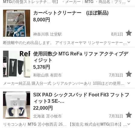
MTG
の骨盤ストレッチチ… 明】 ・メーカー：
MTG
・商品名：プリ
ム…
愛知
名古屋市
大高駅
美容家電
プリムアップ
カーペットクリーナー (ほぼ新品)
8,000円
神奈川県 辻堂駅
8月1日
断捨離中のため出品します。 アイリスオーヤマ リンサークリーナー
RNS-300 定価 ¥15,180 https://www.irisplaza.co.jp/index.php?
神奈川
茅ヶ崎市
辻堂駅
家電
使用回数少 MTG ReFa リファ アクティブデ
KB=SHOSAI&SID=G5737...
ィジット
5,376円
和歌山県 有田市
7月31日
メーカー純正品 購入分一式 シリアルナンバーあり 10回ほどの使用で
美品です。 第一印象を決める「顔」に着目。 明るく健やかな表情へ導
和歌山
有田市
フェイスケア
ローラー
SIX PAD シックスパッド Foot Fit3 フットフ
く。 ReFa ACTIVE DIGIT(リファアクティブ ディジット)...
ィット3 SE-…
22,000円
北海道 苫小牧市
7月31日
リモコンあり
MTG
苫小牧西店 26… 【製造元:株式会社
MTG
(日本)】
SI…
北海道
苫小牧市
フィットネス、トレーニング