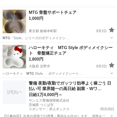
MTG 骨盤サポートチェア
1,000円
東京都 板橋本町駅
8月2日
MTG
「Style」シリーズのボディメイクシ…
東京
板橋区
板橋本町駅
椅子
ハローキティ MTG Style ボディメイクシー
ト 骨盤矯正チェア
1,800円
大阪府 交野市
8月2日
ハローキティ
MTG
Style ボディメイクシート…
大阪
交野市
その他
ボディメイクシート
警備 夜勤/夜勤でガッツリ効率よく稼ごう 日
払い可 業界随一の高日給 副業・Wワ…
日給1万4,000円～
サンエス警備保障株式会社
茨城県 つくば市
スポンサー：求人ボックス
05月26日
【仕事内容】歩道や道路での誘導・案内をお任せします。 道路をご利