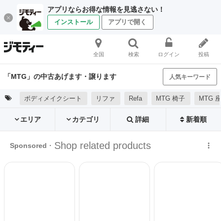
アプリならお得な情報を見逃さない！
インストール
アプリで開く
全国
検索
ログイン
投稿
「MTG」の中古あげます・譲ります
人気キーワード
ボディメイクシート
リファ
Refa
MTG 椅子
MTG 
エリア
カテゴリ
詳細
新着順