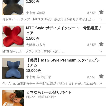
1,200円
東京都 成増駅
8月5日
骨盤サポートチェア
MTG
スタイル 多少汚れがありますがまだ…
東京
板橋区
成増駅
椅子
MTG Style ボディメイクシート 骨盤矯正チ
ェア
1,500円
大阪府 枚方市
8月5日
MTG
Style ボ… ブランド名：
MTG
内容： …
大阪
枚方市
椅子
MTG
【美品】MTG Style Premium スタイルプレ
ミアム
18,000円
東京都 若松河田駅
8月5日
色：Amazon限定カラー 今年5月に新品で購入しましたが、私には合わ
なかったため、出品いたします。 目立った傷や汚れはございません。
東京
新宿区
若松河田駅
椅子
ヒマならシール貼りバイト
日払い 時給1400円〜