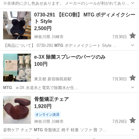
※全体的に少し色あせあります。 メーカーのシールが剥がれてありま
せん。 中古使用品になりますので神経質な方は買わない出下さい。 物
群馬
渋川市
渋川駅
その他
0730-291 【ECO割】 MTG ボディメイクシー
見てから決めてもらってかまいません。 寝るだけで凝り固まった肩ま
ト Style
わりの筋肉を、緩めて、伸ばし...
2,500円
神奈川県 川崎市
7月30日
【商品について】 0730-291
MTG
ボディメイクシート Style …
神奈川
川崎市
椅子
ボディメイクシート
e-3X 除菌スプレーのパーツのみ
100円
東京都 新宿御苑前駅
7月30日
MTG
e-3X 水道水と電気で除菌水が生…
東京
新宿区
新宿御苑前駅
家庭用品
スプレー
骨盤矯正チェア
1,920円
オンライン決済
神奈川県 川崎市
7月29日
姿勢ケア チェア
MTG
骨盤矯正 椅子 軽量 ソファ 畳 フ…
神奈川
川崎市
ダイエットグッズ