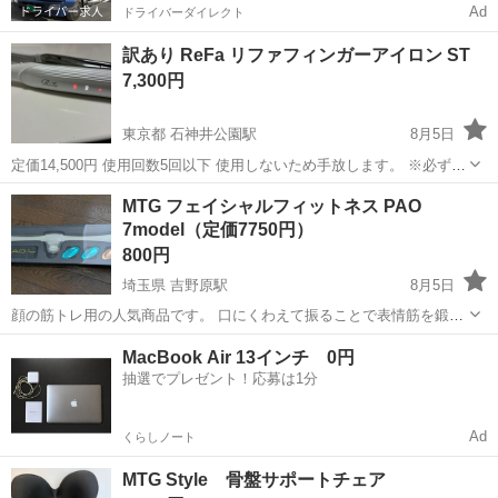
Ad
ドライバーダイレクト
訳あり ReFa リファフィンガーアイロン ST
7,300円
東京都 石神井公園駅
8月5日
定価14,500円 使用回数5回以下 使用しないため手放します。 ※必ず確
認をおねがいします※ 落下してしまい、3枚目と4枚目のような外傷が
東京
練馬区
石神井公園駅
美容家電
半額
MTG フェイシャルフィットネス PAO
あります。ただ、充電や使用に全く問題ないので、気にならない方の
7model（定価7750円）
みご購入お願いいたし...
800円
埼玉県 吉野原駅
8月5日
顔の筋トレ用の人気商品です。 口にくわえて振ることで表情筋を鍛え
るトレーニング器具になります。 定価：7,750円 付属品そろっていま
埼玉
上尾市
吉野原駅
コスメ/ヘルスケア
MTG
MacBook Air 13インチ 0円
す。 使用回数少なめで、比較的きれいな状態です。 自宅トレーニング
抽選でプレゼント！応募は1分
やフェイスラインの...
Ad
くらしノート
MTG Style 骨盤サポートチェア