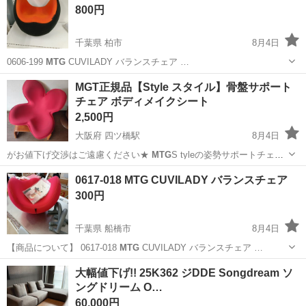
800円
千葉県 柏市
8月4日
0606-199
MTG
CUVILADY バランスチェア …
千葉
柏市
フィットネス、トレーニング
MTG
MGT正規品【Style スタイル】骨盤サポート
チェア ボディメイクシート
2,500円
大阪府 四ツ橋駅
8月4日
がお値下げ交渉はご遠慮ください★
MTG
S tyleの姿勢サポートチェ
ア。 …
大阪
大阪市
四ツ橋駅
ボディケア
0617-018 MTG CUVILADY バランスチェア
300円
千葉県 船橋市
8月4日
【商品について】 0617-018
MTG
CUVILADY バランスチェア …
千葉
船橋市
フィットネス、トレーニング
リユース
大幅値下げ!! 25K362 ジDDE Songdream ソ
ングドリーム O…
60,000円