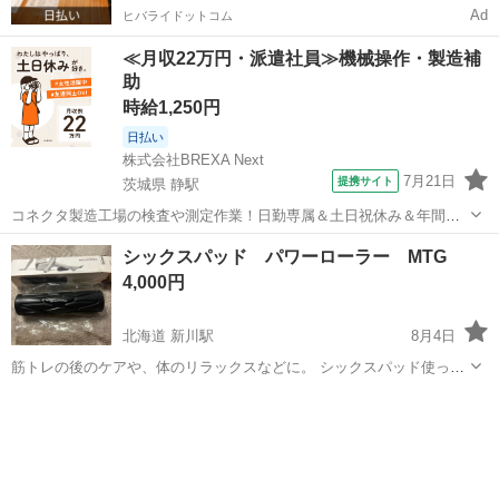
Ad
ヒバライドットコム
≪月収22万円・派遣社員≫機械操作・製造補
助
時給1,250円
日払い
株式会社BREXA Next
7月21日
提携サイト
茨城県 静駅
コネクタ製造工場の検査や測定作業！日勤専属＆土日祝休み＆年間休
日128日★クリーンルーム内作業★マイカー通勤OK＆無料駐車場あり
茨城
常陸大宮市
静駅
その他
シックスパッド パワーローラー MTG
★就業先食堂利用可！日払い制度あり！《茨城県常陸大宮市》 人気の
4,000円
工場のお仕事 ◇コネクタ製造工...
北海道 新川駅
8月4日
筋トレの後のケアや、体のリラックスなどに。 シックスパッド使って
みたい方いたら是非。 振動が心地よいです。
北海道
札幌市
新川駅
その他
シックスパッド