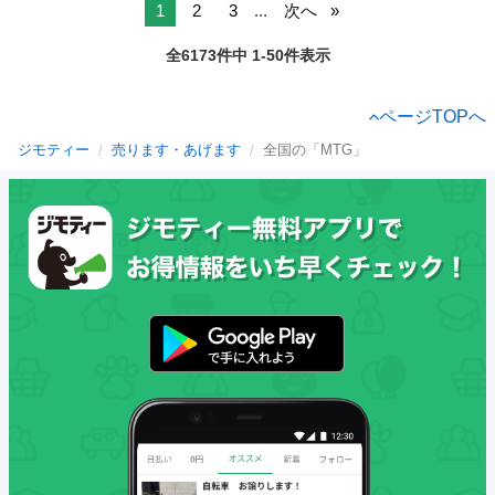
1
2
3
...
次へ
全6173件中 1-50件表示
ページTOPへ
ジモティー
売ります・あげます
全国の「MTG」