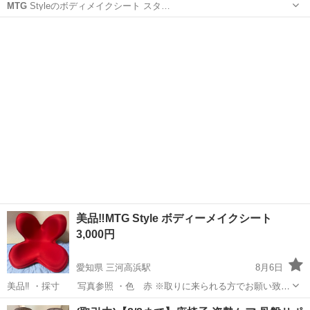
MTG
Styleのボディメイクシート スタ…
愛知
名古屋市
椅子
美品‼️MTG Style ボディーメイクシート
3,000円
愛知県 三河高浜駅
8月6日
美品‼️ ・採寸 写真参照 ・色 赤 ※取りに来られる方でお願い致し
ます。 ※キャンセル、返品不可。 ※24時間以内にご返信致しますので
愛知
高浜市
三河高浜駅
ボディケア