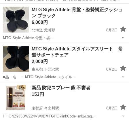
用される車両や歩行者の方が安全に安心して通行するために適切に誘
アルバイト・パート
MTG Style Athlete 骨盤・姿勢矯正クッショ
導してください。 勤務地へは直行直帰OKです! <未経験でも安心!!> 丁
ン ブラック
寧な研修20hで基本的な知識を...
6,000円
北海道 元町駅
8月2日
MTG
Style Athlete 骨盤・姿…
北海道
札幌市
元町駅
その他
MTG Style Athlete スタイルアスリート 骨
盤サポートチェア
2,000円
東京都 下北沢駅
8月2日
■品 名 ：
MTG
Style Athlete スタイル…
東京
世田谷区
下北沢駅
椅子
骨盤
新品 防犯スプレー 熊 不審者
153円
京都府 今出川駅
8月2日
l_i_GNZ9J5BWZ24VW0B
MTG
HG?linkCode=ml1&tag…
京都
京都市
今出川駅
その他