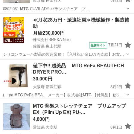
東京都 世田谷区
8月2日
0802-031
MTG
CUVILADY バランスチェア プ…
東京
世田谷区
フィットネス、トレーニング
≪月収28万円・派遣社員≫機械操作・製造補
助
プッシュアップバー
月給230,000円
株式会社BREXA Next
7月21日
提携サイト
佐賀県 東山代駅
シリコンウェーハ製品の製造業務！【入社祝い金10万円支給】お友達
やカップルとの応募OK◎年間休日129日＆休出なしでプライベート充
佐賀
伊万里市
東山代駅
その他
値下中‼️ 超美品 MTG ReFa BEAUTECH
実♪業務はクリーンルームで快適作業◎自社正社員登用制度あり★1食
DRYER PRO…
300円～の格安食堂あり！《佐...
30,000円
大阪府 新深江駅
8月2日
(._.)m
MTG
ReFa BEA… メーカー】株式会社
MTG
【付属品】セッ
ト…
大阪
大阪市
新深江駅
美容家電
MTG 骨盤ストレッチチェア プリムアップ
EX（Plim Up EX) PU-…
4,800円
愛知県 大高駅
8月1日