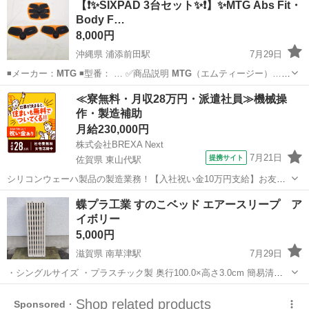
【❗️✨SIXPAD 3台セット✨❗️】✨MTG Abs Fit・
Body F…
8,000円
沖縄県 浦添前田駅
7月29日
◾️メーカー：
MTG
◾️型番： … ✅商品説明
MTG
（エムティージー）…
シックスパッド #
MTG
#EMS #Ab…
沖縄
浦添市
浦添前田駅
フィットネス、トレーニング
≪寮無料・月収28万円・派遣社員≫機械操
作・製造補助
SIXPAD
月給230,000円
株式会社BREXA Next
7月21日
提携サイト
佐賀県 東山代駅
シリコンウェーハ製品の製造業務！【入社祝い金10万円支給】お友達
やカップルとの応募OK◎年間休日129日＆休出なしでプライベート充
佐賀
伊万里市
東山代駅
その他
蝶プラ工業 すのこベッド エアースリープ ア
実♪業務はクリーンルームで快適作業◎自社正社員登用制度あり★1食
イボリー
300円～の格安食堂あり！《佐...
5,000円
滋賀県 南草津駅
7月29日
・シングルサイズ ・プラスチック製 奥行100.0×高さ3.0cm 簡易清掃
済みです。 お渡し場所 セブンイレブン 草津野路老上店
滋賀
草津市
南草津駅
ベッド
https://maps.app.goo.gl/7JPivFSmw9kJV
Mtg
7...