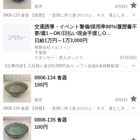
柏市
8月6日
0806-133 食器 【状態】 ・使用に伴う多少のスレ、キズ、落としきれ
ない汚れなどございます ・詳細は現地でご確認ください ・お値引きは
千葉
柏市
食器
現地
交通誘導・イベント警備/採用率98%/履歴書不
出来かねますのでご了承願います ※中古品のため、状態についてはご
要/週1～OK/日払い現金手渡しO…
理...
日給1万円～1万3,000円
有限会社ドルフィン
千葉県
スポンサー：求人ボックス
07月03日
【仕事内容】入社祝い金150,000円あり シフト自由&未経験歓迎
・直
行直帰OK ・一部車・自転車・バイク通勤OK ・週1～OK ・日払い・
アルバイト・パート
0806-134 食器
週払いOK、現金手渡しも可能です! <仕事内容> 建築・土木工事現場
100円
で...
柏市
8月6日
0806-134 食器 【状態】 ・使用に伴う多少のスレ、キズ、落としきれ
ない汚れなどございます ・詳細は現地でご確認ください ・お値引きは
千葉
柏市
食器
現地
0806-135 食器
出来かねますのでご了承願います ※中古品のため、状態についてはご
100円
理...