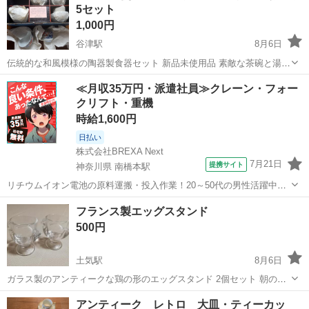
5セット
1,000円
谷津駅
8月6日
伝統的な和風模様の陶器製食器セット 新品未使用品 素敵な茶碗と湯の
みの5セット
千葉
習志野市
谷津駅
食器
湯のみ
≪月収35万円・派遣社員≫クレーン・フォー
クリフト・重機
時給1,600円
日払い
株式会社BREXA Next
7月21日
提携サイト
神奈川県 南橋本駅
リチウムイオン電池の原料運搬・投入作業！20～50代の男性活躍中★
ワンルーム寮完備！赴任旅費会社負担！年間休日130日★フォークリフ
神奈川
相模原市
南橋本駅
その他
フランス製エッグスタンド
ト免許お持ちの方、活躍中！就業先食堂利用可★《神奈川県相模原
500円
市》 人気の工場のお仕事 ◇電...
土気駅
8月6日
ガラス製のアンティークな鶏の形のエッグスタンド 2個セット 朝の食
卓をちょっとおしゃれに❀ ショットグラスとしてもお使いください 取
千葉
千葉市
土気駅
食器
スタンド
アンティーク レトロ 大皿・ティーカッ
引ご希望の方はプロフィールお読みの上、必ず直近の希望日時を添え