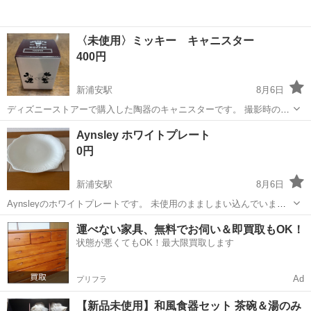
〈未使用〉ミッキー キャニスター
400円
新浦安駅
8月6日
ディズニーストアーで購入した陶器のキャニスターです。 撮影時のみ
開封した未使用品です^_^
千葉
浦安市
新浦安駅
食器
Aynsley ホワイトプレート
0円
新浦安駅
8月6日
Aynsleyのホワイトプレートです。 未使用のまましまい込んでいまし
た。 箱はありますが、経年劣化で傷んでいます。 気に入っていただけ
千葉
浦安市
新浦安駅
食器
運べない家具、無料でお伺い＆即買取もOK！
た方に。 引っ越しにつき断捨離中です。 直径 縦 約24センチ 横
状態が悪くてもOK！最大限買取します
約27.5センチ
Ad
プリフラ
【新品未使用】和風食器セット 茶碗＆湯のみ