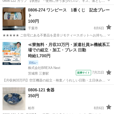
0806-122 カップ 【状態】 ・使用に伴う多少のスレ、キズ、落としき
れない汚れなどございます ・詳細は現地でご確認ください ・お値引き
千葉
柏市
食器
現地
0806-274 ワンピース 1番くじ 記念プレー
は出来かねますのでご了承願います ※中古品のため、状態については
ト
ご...
100円
千葉市
8月6日
★★★★★ ご自宅にある不要品を是非ジモティースポットへお持ち込
みしませんか？ 家電、趣味・スポーツ・レジャー用品、こども用品、
千葉
千葉市
食器
現地
≪寮無料・月収33万円・派遣社員≫機械系工
衣料服飾品、生活雑貨、家具、本、CD・DVDなどが無料でまとめて持
場での組立・加工・プレス 日勤
ち込めます！ ※詳細はこ...
時給1,700円
日払い
株式会社BREXA Next
7月21日
提携サイト
茨城県 三妻駅
【月収例33万円】空圧機器の組立・検査／うれしい日勤・土日休み／
無料の社宅付き◎ 人気の工場のお仕事 ◇空気圧制御機器製品の組立・
茨城
常総市
三妻駅
その他
0806-121 食器
検査作業◇ ・調整機器の組立作業 ★工場未経験者でも安心して働ける
350円
環境になります。 ★細...
柏市
8月6日