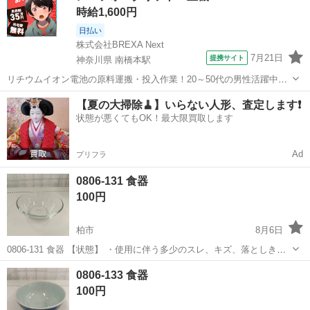
時給1,600円
日払い
株式会社BREXA Next
7月21日
提携サイト
神奈川県 南橋本駅
リチウムイオン電池の原料運搬・投入作業！20～50代の男性活躍中★
ワンルーム寮完備！赴任旅費会社負担！年間休日130日★フォークリフ
神奈川
相模原市
南橋本駅
その他
【夏の大掃除🧹】いらない人形、査定します❗️
ト免許お持ちの方、活躍中！就業先食堂利用可★《神奈川県相模原
状態が悪くてもOK！最大限買取します
市》 人気の工場のお仕事 ◇電...
Ad
プリフラ
0806-131 食器
100円
柏市
8月6日
0806-131 食器 【状態】 ・使用に伴う多少のスレ、キズ、落としきれ
ない汚れなどございます ・詳細は現地でご確認ください ・お値引きは
千葉
柏市
食器
現地
0806-133 食器
出来かねますのでご了承願います ※中古品のため、状態についてはご
100円
理...