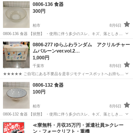
千葉
千葉市
食器
オールドノリタケ
0806-136 食器
衣料服飾品、生活雑貨、家具、本、CD・DVDなどが無料でまとめて持
300円
ち込めます！ ※詳細はこ...
柏市
8月6日
0806-136 食器 【状態】 ・使用に伴う多少のスレ、キズ、落としきれ
ない汚れなどございます ・詳細は現地でご確認ください ・お値引きは
千葉
柏市
食器
現地
0806-277 ゆらふわランダム アクリルチャー
出来かねますのでご了承願います ※中古品のため、状態についてはご
ムバルーンver.vol.2…
理...
1,000円
千葉市
8月6日
★★★★★ ご自宅にある不要品を是非ジモティースポットへお持ち込
みしませんか？ 家電、趣味・スポーツ・レジャー用品、こども用品、
千葉
千葉市
食器
鬼滅の刃
0806-132 食器
衣料服飾品、生活雑貨、家具、本、CD・DVDなどが無料でまとめて持
100円
ち込めます！ ※詳細はこ...
柏市
8月6日
0806-132 食器 【状態】 ・使用に伴う多少のスレ、キズ、落としきれ
ない汚れなどございます ・詳細は現地でご確認ください ・お値引きは
千葉
柏市
食器
現地
≪寮無料・月収35万円・派遣社員≫クレー
出来かねますのでご了承願います ※中古品のため、状態についてはご
ン・フォークリフト・重機
理...