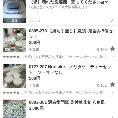
【求】壊れた洗濯機、売ってください🧺✨
ト免許お持ちの方、活躍中！就業先食堂利用可★《神奈川県相模原
状態が悪くてもOK！最大限買取します
市》 人気の工場のお仕事 ◇電...
Ad
プリフラ
0805-278 【持ち手無し】急須+湯呑み 5個セ
ット
300円
千葉市
8月6日
★★★★★ ご自宅にある不要品を是非ジモティースポットへお持ち込
みしませんか？ 家電、趣味・スポーツ・レジャー用品、こども用品、
千葉
千葉市
食器
0727-207 Noritake ノリタケ ティーセッ
衣料服飾品、生活雑貨、家具、本、CD・DVDなどが無料でまとめて持
ト ソーサーなし
ち込めます！ ※詳細はこ...
500円
千葉市
8月6日
★★★★★ ご自宅にある不要品を是非ジモティースポットへお持ち込
みしませんか？ 家電、趣味・スポーツ・レジャー用品、こども用品、
千葉
千葉市
食器
ノリタケ
0803-301 源右衛門窯 染付草花文 八角皿
衣料服飾品、生活雑貨、家具、本、CD・DVDなどが無料でまとめて持
2,000円
ち込めます！ ※詳細はこ...