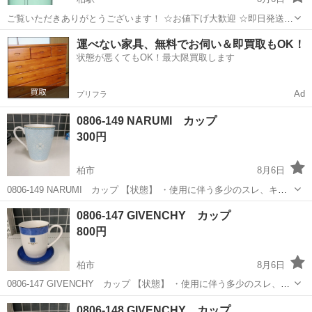
ご覧いただきありがとうございます！ ☆お値下げ大歓迎 ☆即日発送
片手で簡単操作:どこにいても片手で飲み物を簡単に楽しめます。革新
千葉
柏市
柏駅
食器
運べない家具、無料でお伺い＆即買取もOK！
的なデザインで、外出先でもシームレスな飲み心地を実現します。
状態が悪くてもOK！最大限買取します
漏...
Ad
プリフラ
0806-149 NARUMI カップ
300円
柏市
8月6日
0806-149 NARUMI カップ 【状態】 ・使用に伴う多少のスレ、キ
ズ、落としきれない汚れなどございます ・詳細は現地でご確認くださ
千葉
柏市
食器
NARUMI
0806-147 GIVENCHY カップ
い ・お値引きは出来かねますのでご了承願います ※中古品のため、
800円
状...
柏市
8月6日
0806-147 GIVENCHY カップ 【状態】 ・使用に伴う多少のスレ、キ
ズ、落としきれない汚れなどございます ・詳細は現地でご確認くださ
千葉
柏市
食器
GIVENCHY
0806-148 GIVENCHY カップ
い ・お値引きは出来かねますのでご了承願います ※中古品のため...