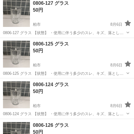
神奈川
相模原市
南橋本駅
その他
0806-127 グラス
ト免許お持ちの方、活躍中！就業先食堂利用可★《神奈川県相模原
50円
市》 人気の工場のお仕事 ◇電...
柏市
8月6日
0806-127 グラス 【状態】 ・使用に伴う多少のスレ、キズ、落としき
れない汚れなどございます ・詳細は現地でご確認ください ・お値引き
千葉
柏市
食器
現地
0806-125 グラス
は出来かねますのでご了承願います ※中古品のため、状態については
50円
ご...
柏市
8月6日
0806-125 グラス 【状態】 ・使用に伴う多少のスレ、キズ、落としき
れない汚れなどございます ・詳細は現地でご確認ください ・お値引き
千葉
柏市
食器
現地
0806-124 グラス
は出来かねますのでご了承願います ※中古品のため、状態については
50円
ご...
柏市
8月6日
0806-124 グラス 【状態】 ・使用に伴う多少のスレ、キズ、落としき
れない汚れなどございます ・詳細は現地でご確認ください ・お値引き
千葉
柏市
食器
現地
0806-126 グラス
は出来かねますのでご了承願います ※中古品のため、状態については
50円
ご...