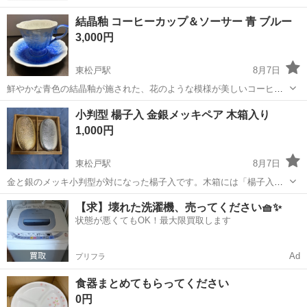
結晶釉 コーヒーカップ＆ソーサー 青 ブルー
3,000円
東松戸駅
8月7日
鮮やかな青色の結晶釉が施された、花のような模様が美しいコーヒー
カップ＆ソーサーです。
千葉
松戸市
東松戸駅
食器
小判型 楊子入 金銀メッキペア 木箱入り
1,000円
東松戸駅
8月7日
金と銀のメッキ小判型が対になった楊子入です。木箱には「楊子入」
と記されており、和の趣を感じさせる品です。 - 形状: 小判型 - カラ
千葉
松戸市
東松戸駅
食器
【求】壊れた洗濯機、売ってください🧺✨
ー: ゴールド、シルバー - 付属品: 木箱
状態が悪くてもOK！最大限買取します
Ad
プリフラ
食器まとめてもらってください
0円