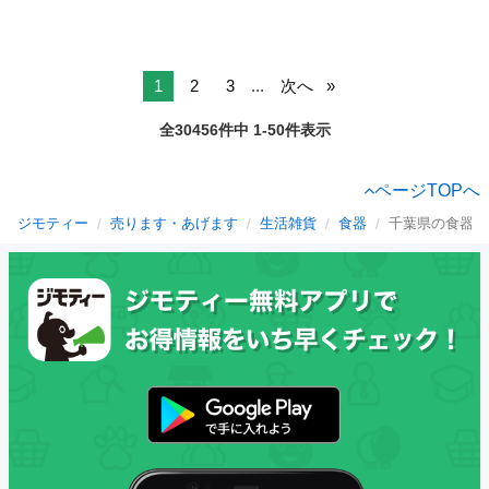
1
2
3
...
次へ
全30456件中 1-50件表示
ページTOPへ
ジモティー
売ります・あげます
生活雑貨
食器
千葉県の食器