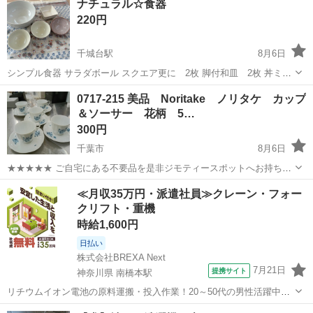
ナチュラル☆食器
してご連絡ください ・複数点購入以外値引きいたしません
220円
千城台駅
8月6日
シンプル食器 サラダボール スクエア更に 2枚 脚付和皿 2枚 丼ミ
ニ 2つ まとめてお譲り致します
千葉
千葉市
千城台駅
食器
0717-215 美品 Noritake ノリタケ カップ
＆ソーサー 花柄 5…
300円
千葉市
8月6日
★★★★★ ご自宅にある不要品を是非ジモティースポットへお持ち込
みしませんか？ 家電、趣味・スポーツ・レジャー用品、こども用品、
千葉
千葉市
食器
ノリタケ
≪月収35万円・派遣社員≫クレーン・フォー
衣料服飾品、生活雑貨、家具、本、CD・DVDなどが無料でまとめて持
クリフト・重機
ち込めます！ ※詳細はこ...
時給1,600円
日払い
株式会社BREXA Next
7月21日
提携サイト
神奈川県 南橋本駅
リチウムイオン電池の原料運搬・投入作業！20～50代の男性活躍中★
ワンルーム寮完備！赴任旅費会社負担！年間休日130日★フォークリフ
神奈川
相模原市
南橋本駅
その他