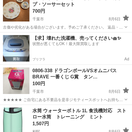
プ・ソーサーセット
てご連絡下さい。
700円
千葉市
8月6日
古傷や劣化がある場合がございます。予めご了承ください。 返品・返
金・クレームなどの対応は一切致しません。 ・引渡し日時について希
千葉
千葉市
食器
ティーカップ
【求】壊れた洗濯機、売ってください🧺✨
望がある方はあらかじめ候補日時をお申し付け下さい。 ・取引意思の
状態が悪くてもOK！最大限買取します
ない方は、お問い合わせ...
Ad
プリフラ
0806-338 ドラゴンボールVSオムニバス
BRAVE 一番くじ G賞 タン…
100円
千葉市
8月6日
★★★★★ ご自宅にある不要品を是非ジモティースポットへお持ち込
みしませんか？ 家電、趣味・スポーツ・レジャー用品、こども用品、
千葉
千葉市
食器
ドラゴンボール
水筒 ウォーターボトル 1L 食洗機対応 スト
衣料服飾品、生活雑貨、家具、本、CD・DVDなどが無料でまとめて持
ロー水筒 トレーニング ミント
ち込めます！ ※詳細はこ...
1,507円
柏駅
8月6日