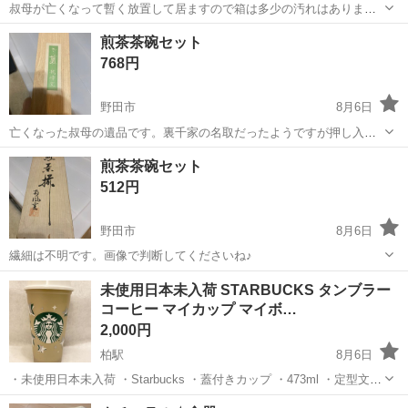
叔母が亡くなって暫く放置して居ますので箱は多少の汚れはあります
が、中身は大丈夫だと思います。割れ掛けは有りません
千葉
野田市
食器
煎茶
煎茶茶碗セット
768円
野田市
8月6日
亡くなった叔母の遺品です。裏千家の名取だったようですが押し入れ
に保管されてました。
千葉
野田市
食器
煎茶
煎茶茶碗セット
512円
野田市
8月6日
繊細は不明です。画像で判断してくださいね♪
千葉
野田市
食器
煎茶
未使用日本未入荷 STARBUCKS タンブラー
コーヒー マイカップ マイボ…
2,000円
柏駅
8月6日
・未使用日本未入荷 ・Starbucks ・蓋付きカップ ・473ml ・定型文に
は返信しません ・お取引希望の方はご都合の良い日時をいくつか記載
千葉
柏市
柏駅
食器
充電器