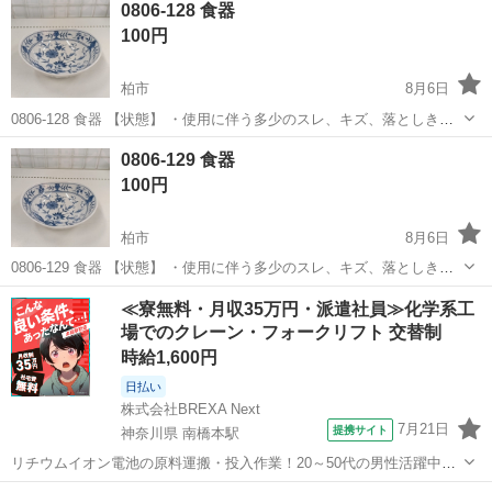
0806-128 食器
100円
柏市
8月6日
0806-128 食器 【状態】 ・使用に伴う多少のスレ、キズ、落としきれ
ない汚れなどございます ・詳細は現地でご確認ください ・お値引きは
千葉
柏市
食器
現地
0806-129 食器
出来かねますのでご了承願います ※中古品のため、状態についてはご
100円
理...
柏市
8月6日
0806-129 食器 【状態】 ・使用に伴う多少のスレ、キズ、落としきれ
ない汚れなどございます ・詳細は現地でご確認ください ・お値引きは
千葉
柏市
食器
現地
≪寮無料・月収35万円・派遣社員≫化学系工
出来かねますのでご了承願います ※中古品のため、状態についてはご
場でのクレーン・フォークリフト 交替制
理...
時給1,600円
日払い
株式会社BREXA Next
7月21日
提携サイト
神奈川県 南橋本駅
リチウムイオン電池の原料運搬・投入作業！20～50代の男性活躍中★
ワンルーム寮完備！赴任旅費会社負担！年間休日130日★フォークリフ