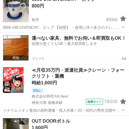
800円
柏市
8月6日
0806-148 GIVENCHY カップ 【状態】 ・使用に伴う多少のスレ、キ
ズ、落としきれない汚れなどございます ・詳細は現地でご確認くださ
千葉
柏市
食器
GIVENCHY
運べない家具、無料でお伺い＆即買取もOK！
い ・お値引きは出来かねますのでご了承願います ※中古品のため...
状態が悪くてもOK！最大限買取します
Ad
プリフラ
≪月収35万円・派遣社員≫クレーン・フォー
クリフト・重機
時給1,600円
日払い
株式会社BREXA Next
7月21日
提携サイト
神奈川県 南橋本駅
リチウムイオン電池の原料運搬・投入作業！20～50代の男性活躍中★
ワンルーム寮完備！赴任旅費会社負担！年間休日130日★フォークリフ
神奈川
相模原市
南橋本駅
その他
OUT DOORボトル
ト免許お持ちの方、活躍中！就業先食堂利用可★《神奈川県相模原
1,600円
市》 人気の工場のお仕事 ◇電...