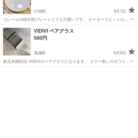
行徳駅
8月7日
コレールの桜🌸柄プレートとても可愛いです。 ピーターラビットの器
も。 桜型の箸置きもあります。 キティちゃんの薄ピンク色のガラスの
千葉
市川市
行徳駅
食器
VIDIVI ペアグラス
さらもあり。 ゼルダの小皿はNintendoのものです。
500円
鬼越駅
8月6日
新品未開封品 VIDIVIのペアグラスになります。 カラー無しのホワイト
自宅近くにての受け渡し希望
千葉
市川市
鬼越駅
食器
グラス