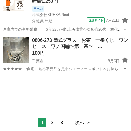
時給1,250円
日払い
株式会社BREXA Next
7月21日
提携サイト
茨城県 静駅
倉庫内での事務業務！月収例22万円以上★残業少なめ◎20代・30代・
40代の男女活躍中！空調完備で快適作業★食堂利用可◎マイカー通勤
茨城
常陸大宮市
静駅
その他
0806-273 墨式グラス お菊 一番くじ ワン
OK◎無料駐車場完備！《茨城県常陸大宮市》 人気の工場のお仕事 ◇
ピース ワノ国編〜第一幕〜 …
電子部品製造倉庫内の事務...
100円
千葉市
8月6日
★★★★★ ご自宅にある不要品を是非ジモティースポットへお持ち込
みしませんか？ 家電、趣味・スポーツ・レジャー用品、こども用品、
千葉
千葉市
食器
一番くじ
衣料服飾品、生活雑貨、家具、本、CD・DVDなどが無料でまとめて持
ち込めます！ ※詳細はこ...
1
2
3
...
次へ