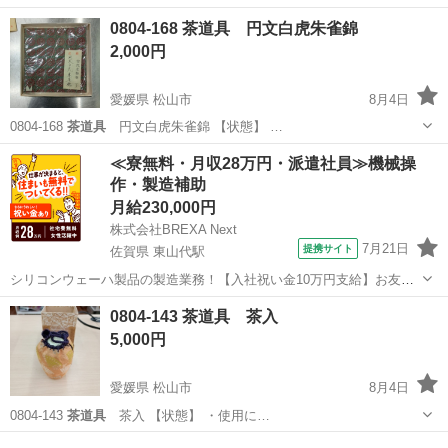
愛媛
松山市
食器
茶入
0804-168 茶道具 円文白虎朱雀錦
2,000円
愛媛県 松山市
8月4日
0804-168
茶道具
円文白虎朱雀錦 【状態】 …
愛媛
松山市
その他
白虎
≪寮無料・月収28万円・派遣社員≫機械操
作・製造補助
月給230,000円
株式会社BREXA Next
7月21日
提携サイト
佐賀県 東山代駅
シリコンウェーハ製品の製造業務！【入社祝い金10万円支給】お友達
やカップルとの応募OK◎年間休日129日＆休出なしでプライベート充
佐賀
伊万里市
東山代駅
その他
0804-143 茶道具 茶入
実♪業務はクリーンルームで快適作業◎自社正社員登用制度あり★1食
5,000円
300円～の格安食堂あり！《佐...
愛媛県 松山市
8月4日
0804-143
茶道具
茶入 【状態】 ・使用に…
愛媛
松山市
食器
茶入