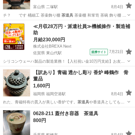
富山県 二塚駅
8月4日
チ？ です 桶細工 茶壷飾り棚
茶道具
茶壷棚 和箪笥 茶碗 飾り棚 段
違い…
富山
高岡市
二塚駅
インテリア雑貨/小物
飾り棚
≪月収28万円・派遣社員≫機械操作・製造補
助
月給230,000円
株式会社BREXA Next
7月21日
提携サイト
佐賀県 東山代駅
シリコンウェーハ製品の製造業務！【入社祝い金10万円支給】お友達
やカップルとの応募OK◎年間休日129日＆休出なしでプライベート充
佐賀
伊万里市
東山代駅
その他
【訳あり】青磁 透かし彫り 香炉 峰鶴作 骨
実♪業務はクリーンルームで快適作業◎自社正社員登用制度あり★1食
董品
300円～の格安食堂あり！《佐...
1,600円
福岡県 福岡空港駅
8月4日
れた、青磁特有の貫入が美しい香炉です。
茶道具
や香道具としてもお
使いいただけます。全…
福岡
糟屋郡
福岡空港駅
その他
0628-211 蓋付き容器 茶道具
800円
千葉県 船橋市
8月4日