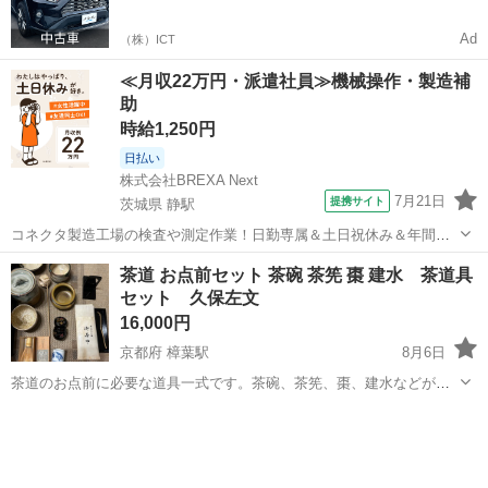
マをご利用いただけるサービスがあります！
Ad
（株）ICT
≪月収22万円・派遣社員≫機械操作・製造補
助
時給1,250円
日払い
株式会社BREXA Next
7月21日
提携サイト
茨城県 静駅
コネクタ製造工場の検査や測定作業！日勤専属＆土日祝休み＆年間休
日128日★クリーンルーム内作業★マイカー通勤OK＆無料駐車場あり
茨城
常陸大宮市
静駅
その他
茶道 お点前セット 茶碗 茶筅 棗 建水 茶道具
★就業先食堂利用可！日払い制度あり！《茨城県常陸大宮市》 人気の
セット 久保左文
工場のお仕事 ◇コネクタ製造工...
16,000円
京都府 樟葉駅
8月6日
茶道のお点前に必要な道具一式です。茶碗、茶筅、棗、建水などが含
まれており、これからお稽古を始められる方に適した構成です。 - 茶
京都
八幡市
樟葉駅
その他
筅メーカー: 久保左文 - 建水銘: 都 - 棗の意匠: 紅葉・桜蒔絵 - 茶碗の質
感: 斑点...