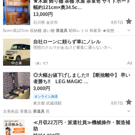
★木製 飾り棚 茶棚 水屋 茶箪笥 サイドボード
幅約121cm×奥34.5c…
13,000円
石川県 金沢市
8月7日
5cm×高127cm 収納棚 違い棚
茶道具
昭和レトロ 和家具 ★状態 …
石川
金沢市
収納家具
違い棚
自社ローンに頼らず車にノレル
理想のクルマがあるけど審査に通らない方へ
Ad
（株）ICT
◎大幅お値下げしました‼️ 【断捨離中】 早い
者勝ち‼️ LEG MAGIC …
3,000円
オンライン決済
東京都 武蔵境駅
8月7日
古美術品 骨董品
茶道具
煎
東京
三鷹市
武蔵境駅
ダイエットグッズ
≪月収22万円・派遣社員≫機械操作・製造補
助