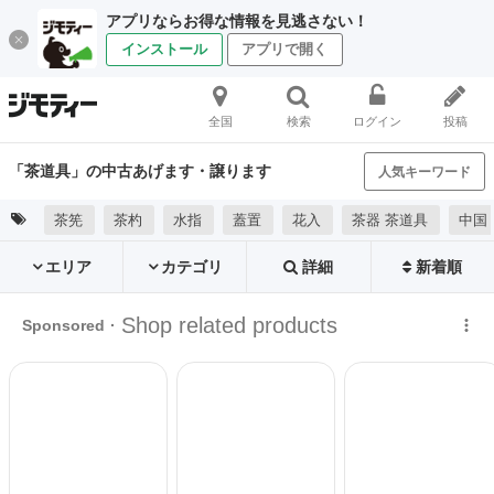
アプリならお得な情報を見逃さない！
インストール
アプリで開く
全国
検索
ログイン
投稿
「茶道具」の中古あげます・譲ります
人気キーワード
茶筅
茶杓
水指
蓋置
花入
茶器 茶道具
中国
エリア
カテゴリ
詳細
新着順