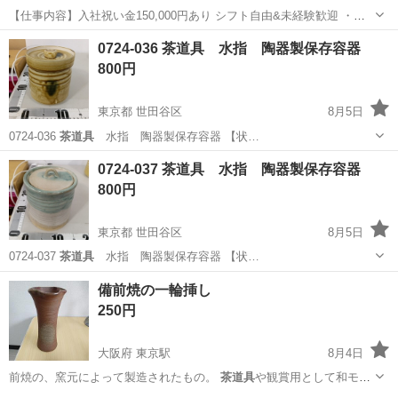
【仕事内容】入社祝い金150,000円あり シフト自由&未経験歓迎
・直
行直帰OK ・一部車・自転車・バイク通勤OK ・週1～OK ・日払い・
アルバイト・パート
0724-036 茶道具 水指 陶器製保存容器
週払いOK、現金手渡しも可能です! <仕事内容> 建築・土木工事現場
800円
で...
東京都 世田谷区
8月5日
0724-036
茶道具
水指 陶器製保存容器 【状…
東京
世田谷区
家庭用品
水指
0724-037 茶道具 水指 陶器製保存容器
800円
東京都 世田谷区
8月5日
0724-037
茶道具
水指 陶器製保存容器 【状…
東京
世田谷区
家庭用品
水指
備前焼の一輪挿し
250円
大阪府 東京駅
8月4日
前焼の、窯元によって製造されたもの。
茶道具
や観賞用として和モダ
ンなインテリアに菜…