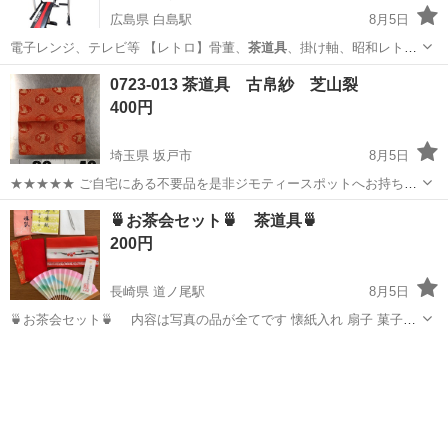
広島県 白島駅
8月5日
電子レンジ、テレビ等 【レトロ】骨董、
茶道具
、掛け軸、昭和レト
ロ、おもちゃ、書籍、…
広島
広島市
白島駅
フィットネス、トレーニング
0723-013 茶道具 古帛紗 芝山裂
GEAR
400円
埼玉県 坂戸市
8月5日
★★★★★ ご自宅にある不要品を是非ジモティースポットへお持ち込
みしませんか？ 家電、趣味・スポーツ・レジャー用品、こども用品、
埼玉
坂戸市
その他
帛紗
🍵お茶会セット🍵 茶道具🍵
衣料服飾品、生活雑貨、家具、本、CD・DVDなどが無料でまとめて持
200円
ち込めます！ ※詳細はこ...
長崎県 道ノ尾駅
8月5日
🍵お茶会セット🍵 内容は写真の品が全てです 懐紙入れ 扇子 菓子切
り楊枝 懐紙 など…
長崎
長崎市
道ノ尾駅
その他