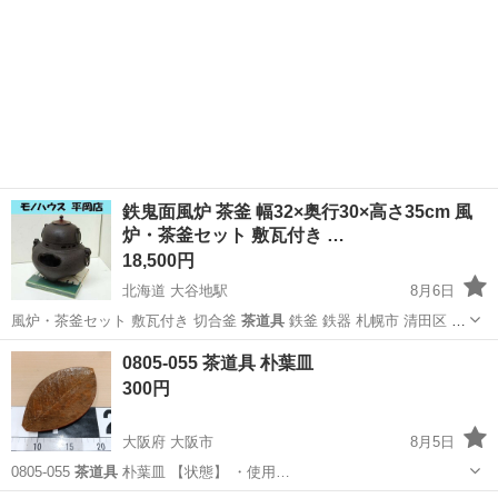
鉄鬼面風炉 茶釜 幅32×奥行30×高さ35cm 風
炉・茶釜セット 敷瓦付き …
18,500円
北海道 大谷地駅
8月6日
風炉・茶釜セット 敷瓦付き 切合釜
茶道具
鉄釜 鉄器 札幌市 清田区 平
岡 …
北海道
札幌市
大谷地駅
食器
茶釜
0805-055 茶道具 朴葉皿
300円
大阪府 大阪市
8月5日
0805-055
茶道具
朴葉皿 【状態】 ・使用…