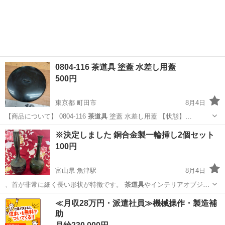
東京
町田市
調理器具
茶道具
0804-116 茶道具 塗蓋 水差し用蓋
500円
東京都 町田市
8月4日
【商品について】 0804-116
茶道具
塗蓋 水差し用蓋 【状態】…
東京
町田市
調理器具
茶道具
※決定しました 銅合金製一輪挿し2個セット
100円
富山県 魚津駅
8月4日
、首が非常に細く長い形状が特徴です。
茶道具
やインテリアオブジェ
として鑑賞されるこ…
富山
魚津市
魚津駅
インテリア雑貨/小物
一輪挿し
≪月収28万円・派遣社員≫機械操作・製造補
助