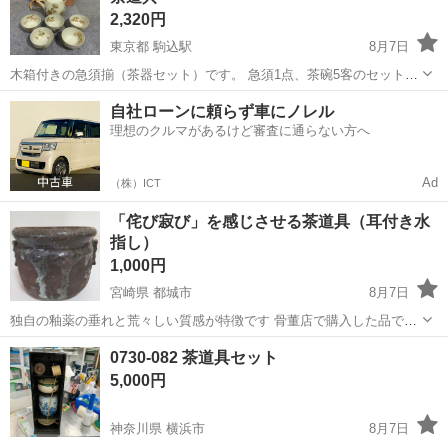
2,320円
東京都 駒込駅
8月7日
木箱付きの急須揃（茶器セット）です。 急須1点、茶碗5客のセットに
なります。 上品な絵付けが施された和風デザインで、来客用や普段使
東京
北区
駒込駅
食器
急須
自社ローンに頼らず車にノレル
いにもおすすめです。 長期保管品のため木箱に経年による汚れや傷み
理想のクルマがあるけど審査に通らない方へ
がありますが、目立つ欠け...
Ad
（株）ICT
「侘び寂び」を感じさせる茶道具（耳付き水
指し）
1,000円
宮崎県 都城市
8月7日
独自の釉薬の垂れと荒々しい質感が特徴です 骨董店で購入した品で、
使い込まれた味わいと風情を醸し出しています 用途 : インテリア・
宮崎
都城市
インテリア雑貨/小物
0730-082 茶道具セット
花器等々 高さ : 14 直径 : 17
5,000円
神奈川県 横浜市
8月7日