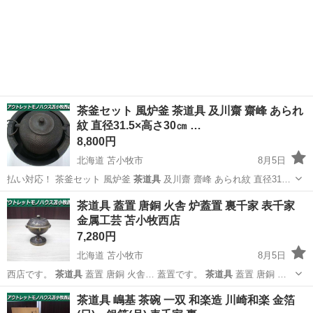
茶釜セット 風炉釜 茶道具 及川齋 齋峰 あられ
紋 直径31.5×高さ30㎝ …
8,800円
北海道 苫小牧市
8月5日
払い対応！ 茶釜セット 風炉釜
茶道具
及川齋 齋峰 あられ紋 直径31…
北海道
苫小牧市
その他
茶釜
茶道具 蓋置 唐銅 火舎 炉蓋置 裏千家 表千家
金属工芸 苫小牧西店
7,280円
北海道 苫小牧市
8月5日
西店です。
茶道具
蓋置 唐銅 火舎… 蓋置です。
茶道具
蓋置 唐銅 …
北海道
苫小牧市
その他
蓋置
茶道具 嶋基 茶碗 一双 和楽造 川崎和楽 金箔