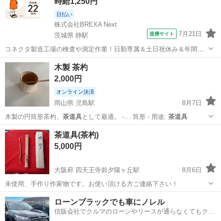
時給1,250円
日払い
株式会社BREXA Next
7月21日
提携サイト
茨城県 静駅
コネクタ製造工場の検査や測定作業！日勤専属＆土日祝休み＆年間休
日128日★クリーンルーム内作業★マイカー通勤OK＆無料駐車場あり
茨城
常陸大宮市
静駅
その他
木製 茶杓
★就業先食堂利用可！日払い制度あり！《茨城県常陸大宮市》 人気の
2,000円
工場のお仕事 ◇コネクタ製造工...
オンライン決済
岡山県 児島駅
8月7日
木製の円筒形茶杓、
茶道具
として最適。 -… 筒形 - 用途:
茶道具
岡山
倉敷市
児島駅
その他
茶杓
茶道具(茶杓)
5,000円
大阪府 四天王寺前夕陽ヶ丘駅
8月6日
未使用、手作り作家物です。お使い頂ける方ご連絡下さい！
大阪
大阪市
四天王寺前夕陽ヶ丘駅
その他
茶道具
ローンブラックでも車にノレル
信販会社でクルマのローンやリースが通らなくてもクル
マをご利用いただけるサービスがあります！