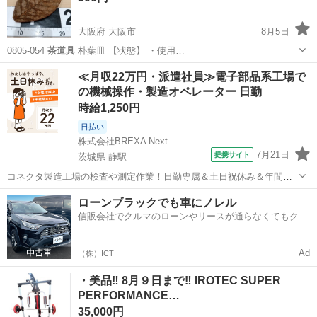
大阪府 大阪市
8月5日
0805-054
茶道具
朴葉皿 【状態】 ・使用…
大阪
大阪市
インテリア雑貨/小物
茶道具
≪月収22万円・派遣社員≫電子部品系工場で
の機械操作・製造オペレーター 日勤
時給1,250円
日払い
株式会社BREXA Next
7月21日
提携サイト
茨城県 静駅
コネクタ製造工場の検査や測定作業！日勤専属＆土日祝休み＆年間休
日128日★クリーンルーム内作業★マイカー通勤OK＆無料駐車場あり
茨城
常陸大宮市
静駅
その他
ローンブラックでも車にノレル
★就業先食堂利用可！日払い制度あり！《茨城県常陸大宮市》 人気の
信販会社でクルマのローンやリースが通らなくてもクル
工場のお仕事 ◇コネクタ製造工...
マをご利用いただけるサービスがあります！
Ad
（株）ICT
・美品‼️ 8月９日まで‼️ IROTEC SUPER
PERFORMANCE…
35,000円