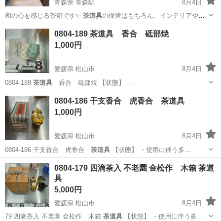
青森県 青森駅
8月4日
和の心を感じる茶箱です✨
茶道具
の保管はもちろん、インテリアや小
物収納…
青森
青森市
青森駅
収納家具
木箱
0804-189 茶道具 香合 砥部焼
1,000円
愛媛県 松山市
8月4日
0804-189
茶道具
香合 砥部焼 【状態】 …
愛媛
松山市
その他
砥部焼
0804-186 干支香合 虎香合 茶道具
1,000円
愛媛県 松山市
8月4日
0804-186 干支香合 虎香合
茶道具
【状態】 ・使用に伴う多…
愛媛
松山市
その他
干支
0804-179 四滴茶入 不老園 金松作 木箱 茶道
具
5,000円
愛媛県 松山市
8月4日
79 四滴茶入 不老園 金松作 木箱
茶道具
【状態】 ・使用に伴う多…