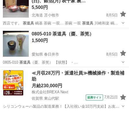
(日)、銀箔(月) 表千家 裏…
5,500円
北海道 苫小牧市
8月5日
西店です。
茶道具
嶋基 茶碗 一双… 茶碗 一双
茶道具
川崎和楽 嶋…
北海道
苫小牧市
その他
茶碗
0805-010 茶道具（棗、茶筅）
1,500円
愛知県 春日井市
8月5日
0805-010
茶道具
（棗、茶筅） 【状態】 ・…
愛知
春日井市
食器
茶筅
≪月収28万円・派遣社員≫機械操作・製造補
助
月給230,000円
株式会社BREXA Next
7月21日
提携サイト
佐賀県 東山代駅
シリコンウェーハ製品の製造業務！【入社祝い金10万円支給】お友達
やカップルとの応募OK◎年間休日129日＆休出なしでプライベート充
佐賀
伊万里市
東山代駅
その他
実♪業務はクリーンルームで快適作業◎自社正社員登用制度あり★1食
300円～の格安食堂あり！《佐...