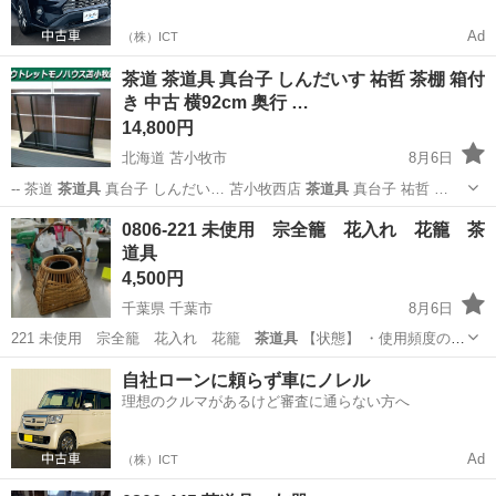
Ad
（株）ICT
茶道 茶道具 真台子 しんだいす 祐哲 茶棚 箱付
き 中古 横92cm 奥行 …
14,800円
北海道 苫小牧市
8月6日
-- 茶道
茶道具
真台子 しんだい… 苫小牧西店
茶道具
真台子 祐哲 …
北海道
苫小牧市
その他
茶道具
0806-221 未使用 宗全籠 花入れ 花籠 茶
道具
4,500円
千葉県 千葉市
8月6日
221 未使用 宗全籠 花入れ 花籠
茶道具
【状態】 ・使用頻度の
少…
千葉
千葉市
インテリア雑貨/小物
花入れ
自社ローンに頼らず車にノレル
理想のクルマがあるけど審査に通らない方へ
Ad
（株）ICT