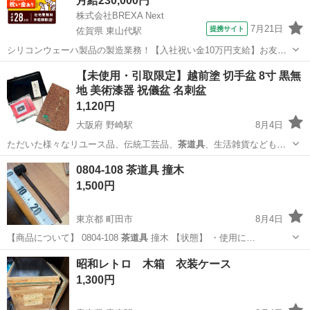
月給230,000円
株式会社BREXA Next
7月21日
提携サイト
佐賀県 東山代駅
シリコンウェーハ製品の製造業務！【入社祝い金10万円支給】お友達
やカップルとの応募OK◎年間休日129日＆休出なしでプライベート充
佐賀
伊万里市
東山代駅
その他
​【未使用・引取限定】越前塗 切手盆 8寸 黒無
実♪業務はクリーンルームで快適作業◎自社正社員登用制度あり★1食
地 美術漆器 祝儀盆 名刺盆
300円～の格安食堂あり！《佐...
1,120円
大阪府 野崎駅
8月4日
ただいた様々なリユース品、伝統工芸品、
茶道具
、生活雑貨なども多
数保管・販売しており…
大阪
大東市
野崎駅
食器
0804-108 茶道具 撞木
1,500円
東京都 町田市
8月4日
【商品について】 0804-108
茶道具
撞木 【状態】 ・使用に…
東京
町田市
その他
撞木
昭和レトロ 木箱 衣装ケース
1,300円