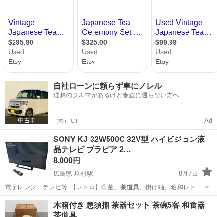
自社ローンに頼らず車にノレル
理想のクルマがあるけど審査に通らない方へ
Ad
（株）ICT
SONY KJ-32W500C 32V型 ハイビジョン液
晶テレビ ブラビア 2…
8,000円
広島県 玖村駅
8月7日
電子レンジ、テレビ等 【レトロ】骨董、
茶道具
、掛け軸、昭和レト
ロ、おもちゃ、書籍、…
広島
広島市
玖村駅
テレビ
木箱付き 急須揃 茶器セット 茶碗5客 和食器
茶道具