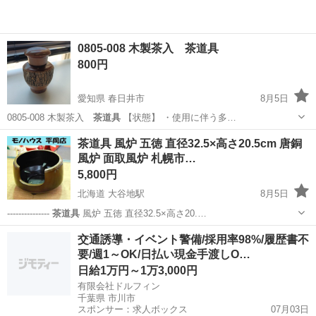
0805-008 木製茶入 茶道具
800円
愛知県 春日井市
8月5日
0805-008 木製茶入
茶道具
【状態】 ・使用に伴う多…
愛知
春日井市
インテリア雑貨/小物
茶入
茶道具 風炉 五徳 直径32.5×高さ20.5cm 唐銅
風炉 面取風炉 札幌市…
5,800円
北海道 大谷地駅
8月5日
---------------
茶道具
風炉 五徳 直径32.5×高さ20.…
北海道
札幌市
大谷地駅
食器
五徳
交通誘導・イベント警備/採用率98%/履歴書不
要/週1～OK/日払い現金手渡しO…
日給1万円～1万3,000円
有限会社ドルフィン
千葉県 市川市
スポンサー：求人ボックス
07月03日