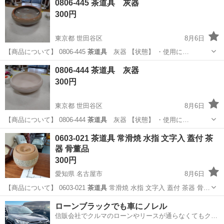
0806-445 茶道具 灰器
300円
東京都 世田谷区
8月6日
【商品について】 0806-445
茶道具
灰器 【状態】 ・使用に…
東京
世田谷区
食器
茶道具
0806-444 茶道具 灰器
300円
東京都 世田谷区
8月6日
【商品について】 0806-444
茶道具
灰器 【状態】 ・使用に…
東京
世田谷区
食器
茶道具
0603-021 茶道具 常滑焼 水指 文字入 蓋付 茶
器 骨董品
300円
愛知県 名古屋市
8月6日
【商品について】 0603-021
茶道具
常滑焼 水指 文字入 蓋付 茶器 骨…
愛知
名古屋市
食器
水指
ローンブラックでも車にノレル
信販会社でクルマのローンやリースが通らなくてもクル