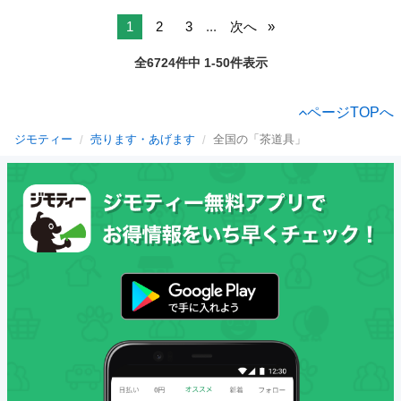
1
2
3
...
次へ
全6724件中 1-50件表示
ページTOPへ
ジモティー
売ります・あげます
全国の「茶道具」