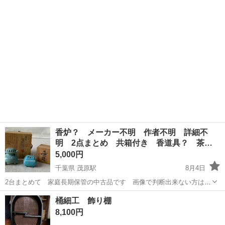
大阪
大阪市
東京駅
インテリア雑貨/小物
香炉？ メーカー不明 作者不明 詳細不
明 2点まとめ 共箱付き 香道具？ 茶
道…
5,000円
千葉県 茂原駅
8月4日
2台まとめて 家庭長期保管の中古品です 画像で判断出来ない方は事
前下見に金曜日に指定場所まで来て下さい ※画像追加などの問い合わ
千葉
長生郡
茂原駅
その他
桶細工 飾り棚
せには対応しませんので自身で当方指定場所まで来て自身で確認して
8,100円
下さい 画像の物が...