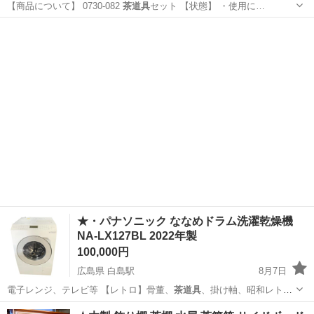
【商品について】 0730-082
茶道具
セット 【状態】 ・使用に…
神奈川
横浜市
食器
茶道具
★・パナソニック ななめドラム洗濯乾燥機
NA-LX127BL 2022年製
100,000円
広島県 白島駅
8月7日
電子レンジ、テレビ等 【レトロ】骨董、
茶道具
、掛け軸、昭和レト
ロ、おもちゃ、書籍、…
広島
広島市
白島駅
生活家電