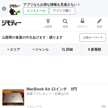
アプリならお得な情報を見逃さない！
インストール
アプリで開く
山梨県
検索
ログイン
投稿
山梨県の食器の中古あげます・譲ります
人気キーワード
エリア
ジャンル
詳細
新着順
MacBook Air 13インチ 0円
抽選でプレゼント！応募は1分
Ad
くらしノート