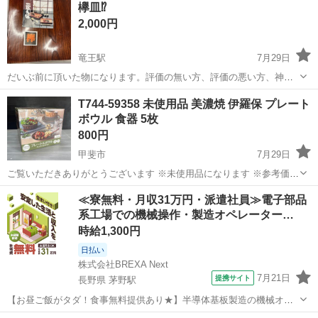
欅皿⁉️
2,000円
竜王駅
7月29日
だいぶ前に頂いた物になります。評価の無い方、評価の悪い方、神経
質な方はご遠慮下さい。スムーズなやり取りのできない方はご遠慮下
山梨
甲斐市
竜王駅
食器
T744-59358 未使用品 美濃焼 伊羅保 プレート
さい。ノークレーム、ノーリターン、ノーキャンセルでお願いしま
ボウル 食器 5枚
す。
800円
甲斐市
7月29日
ご覧いただきありがとうございます ※未使用品になります ※参考価
格/1,598円 商品の特徴 美濃焼 伊羅保釉の深みのある色合い ボウル&プ
山梨
甲斐市
食器
食洗機
≪寮無料・月収31万円・派遣社員≫電子部品
レート 3色セット(緑のプレートのみございません) 食洗機・電子レ...
系工場での機械操作・製造オペレーター…
時給1,300円
日払い
株式会社BREXA Next
7月21日
提携サイト
長野県 茅野駅
【お昼ご飯がタダ！食事無料提供あり★】半導体基板製造の機械オペ
レーターや検査作業！未経験活躍中★カップル＆友達同士の応募OK！