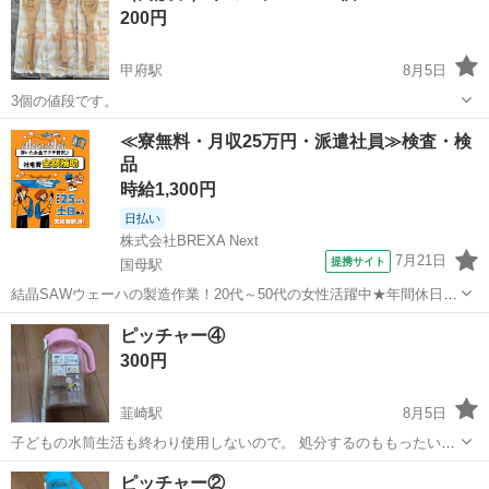
200円
甲府駅
8月5日
3個の値段です。
山梨
甲府市
甲府駅
食器
スプーン
≪寮無料・月収25万円・派遣社員≫検査・検
品
時給1,300円
日払い
株式会社BREXA Next
7月21日
提携サイト
国母駅
結晶SAWウェーハの製造作業！20代～50代の女性活躍中★年間休日
120日＆土日祝休み！クリーンルーム内でのお仕事！日払い制度利用可
山梨
国母駅
その他
ピッチャー④
◎正社員登用制度あり！マイカー通勤可！《山梨県中巨摩郡昭和町》
300円
人気の工場のお仕事 ◇結晶...
韮崎駅
8月5日
子どもの水筒生活も終わり使用しないので。 処分するのももったいな
いので良かったらどうぞ。
山梨
韮崎市
韮崎駅
食器
水筒
ピッチャー②