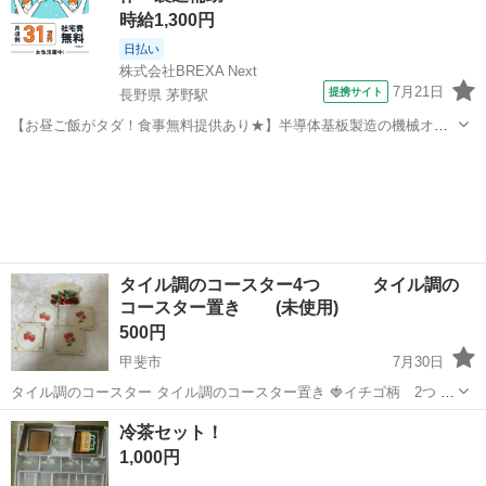
時給1,300円
日払い
株式会社BREXA Next
7月21日
提携サイト
長野県 茅野駅
【お昼ご飯がタダ！食事無料提供あり★】半導体基板製造の機械オペ
レーターや検査作業！未経験活躍中★カップル＆友達同士の応募OK！
長野
茅野市
茅野駅
その他
赴任旅費会社負担★嬉しい無料送迎◎正社員登用制度あり！マイカー
通勤OK！無料駐車場完備！《長野県茅...
タイル調のコースター4つ タイル調の
コースター置き (未使用)
500円
甲斐市
7月30日
タイル調のコースター タイル調のコースター置き 🍓イチゴ柄 2つ 🍒
サクランボ柄 2つ コップ敷き 未使用です。
山梨
甲斐市
食器
コースター
冷茶セット！
1,000円