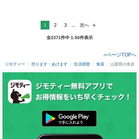
1
2
3
...
次へ
全2371件中 1-50件表示
ページTOPへ
ジモティー
売ります・あげます
生活雑貨
食器
山梨県の食器