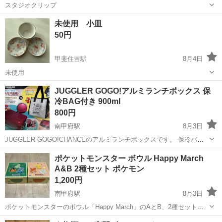
スタジオクリップ
山梨
甲府市
甲斐住吉駅
食器
スタジオ
未使用 小皿
50円
甲斐住吉駅
8月4日
未使用
山梨
甲府市
甲斐住吉駅
食器
JUGGLER GOGO!アルミランチボックス 保
冷BAG付き 900ml
800円
南甲府駅
8月3日
JUGGLER GOGO!CHANCEのアルミランチボックスです。 保冷バッ
グがセットになっています。 内容量は900mlで、ランチボックスのサ
山梨
甲府市
南甲府駅
食器
ポケットモンスター ボウル Happy March
イズは約W19×H11.5×D5.5cm、保冷バッグのサイズは約W22×H21×...
A&B 2種セット ポケモン
1,200円
南甲府駅
8月3日
ポケットモンスターのボウル「Happy March」のAとB、2種セットで
す。 未開封の新品で、コレクションにもおすすめです。 詳細は写真を
山梨
甲府市
南甲府駅
食器