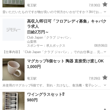
竜王駅
7月30日
昔いただいたものですが物が良いので何方かいかがですか？3Nでお願
いします。評価の悪い方神経質な方はご遠慮下さい。
山梨
甲斐市
竜王駅
食器
セット
高収入/即日可「フロアレディ募集」キャバク
ラ求人
日給2万円～
Club Japan「クラブ ジャパン」
山梨県
スポンサー：求人ボックス
08月06日
【仕事内容】「Club Japan「クラブ ジャパン」」でのお仕事は… 元気
にお出迎え ドリンクを作ってご提供 お客様とおしゃべり 笑顔でお見
アルバイト・パート
マグカップ6個セット 陶器 直接受け渡しOK
送り 難しいことや複雑な内容はお願いしません! どなたでもすぐに覚
1,000円
えられるので、夜職初心...
竜王駅
7月29日
未使用のマグカップ6個です。 割れ・欠けなし、食洗機・電子レンジ
使用可能。 竜王駅で直接手渡し希望です。
山梨
甲斐市
竜王駅
食器
ワイングラスセット⁉️
980円