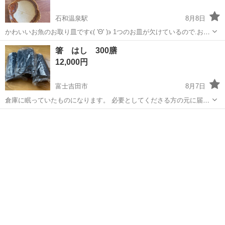
石和温泉駅
8月8日
かわいいお魚のお取り皿ですϵ( 'Θ' )϶ 1つのお皿が欠けているので.お安
くしました！
山梨
甲府市
石和温泉駅
食器
箸 はし 300膳
12,000円
富士吉田市
8月7日
倉庫に眠っていたものになります。 必要としてくださる方の元に届い
たら嬉しいです。 箸の先端は、未使用のため、バリが少しありますの
山梨
富士吉田市
食器
で、使用する前に軽くヤスリ掛けして安全に使えるようにした方がい
いと思います。 詳細は、写真を...