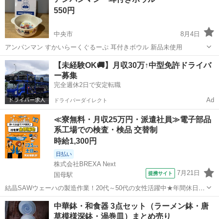
の詳細 毎日の食卓を、温かく思い出深いひとときに変えましょう。美
550円
し...
中央市
8月4日
アンパンマン すかいらーくぐるーぷ 耳付きボウル 新品未使用
山梨
中央市
食器
アンパンマン
【未経験OK🚚】月収30万↑中型免許ドライバ
ー募集
完全週休2日で安定転職
Ad
ドライバーダイレクト
≪寮無料・月収25万円・派遣社員≫電子部品
系工場での検査・検品 交替制
時給1,300円
日払い
株式会社BREXA Next
7月21日
提携サイト
国母駅
結晶SAWウェーハの製造作業！20代～50代の女性活躍中★年間休日
120日＆土日祝休み！クリーンルーム内でのお仕事！日払い制度利用可
山梨
国母駅
その他
​中華鉢・和食器 3点セット（ラーメン鉢・唐
◎正社員登用制度あり！マイカー通勤可！《山梨県中巨摩郡昭和町》
草模様深鉢・渦巻皿）まとめ売り
人気の工場のお仕事 ◇結晶...