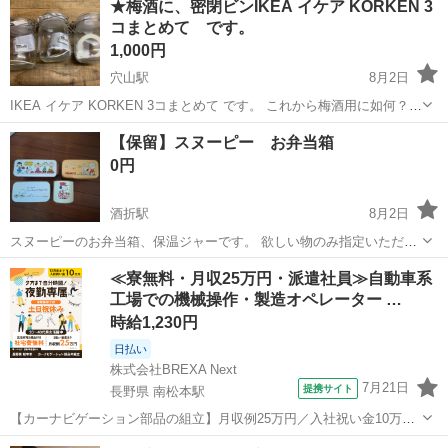
★梅酒に、密閉ビンIKEA イケア KORKEN 3
ご確認下さい。 【ブランド】なし 【カテゴリ】その他テレビ、アニ
コまとめて です。
メ、キャラクターグ...
1,000円
穴山駅
8月2日
IKEA イケア KORKEN 3コまとめて です。 これから梅酒用に如何？
購入後、ストックとして未使用室内保管していました。保管上の僅か
山梨
北杜市
穴山駅
食器
イケア
【保留】スヌーピー お弁当箱
な汚れはありますが、洗えば綺麗になると思います。 開閉蓋、ゴムパ
0円
ッキン、説明書付...
酒折駅
8月2日
スヌーピーのお弁当箱、保温ジャーです。 欲しい物のみ指定いただい
ても構いませんが、できるだけ他のものとまとめてもらって下さる方
山梨
甲府市
酒折駅
食器
弁当箱
≪寮無料・月収25万円・派遣社員≫自動車系
を優先させていただきます。
工場での機械操作・製造オペレーター …
時給1,230円
日払い
株式会社BREXA Next
7月21日
提携サイト
長野県 南松本駅
【カーナビゲーション部品の組立】月収例25万円／入社祝い金10万
円！／うれしい土日祝休み★年間休日125日／稼げる夜勤専属！日払い
長野
松本市
南松本駅
その他