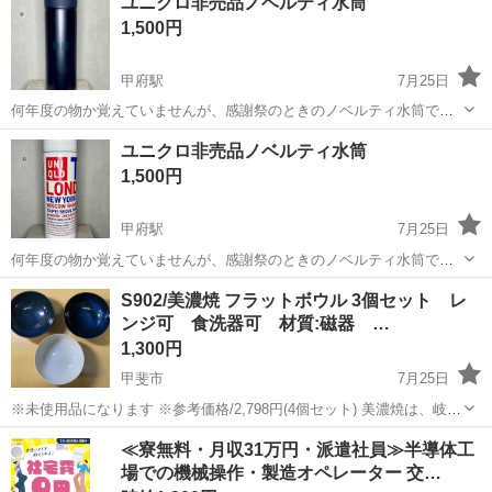
ユニクロ非売品ノベルティ水筒
トファンの方に、是非お手に取って毎日の生活を豊かにしていただけ
1,500円
たら、嬉しく思います😊8/158日...
甲府駅
7月25日
何年度の物か覚えていませんが、感謝祭のときのノベルティ水筒です
撮影用に開封しましたが完全未使用 他にロンドン、パリ、ニューヨー
山梨
甲府市
甲府駅
食器
ノベルティ
ユニクロ非売品ノベルティ水筒
クなど各都市名が表記されているデザインの水筒も出品しています
1,500円
甲府駅
7月25日
何年度の物か覚えていませんが、感謝祭のときのノベルティ水筒です
撮影用に開封しましたが完全未使用 ロンドン、パリ、ニューヨークな
山梨
甲府市
甲府駅
食器
S902/美濃焼 フラットボウル 3個セット レ
ど各都市名が表記されているデザインです 他に無地の黒色水筒も出品
ンジ可 食洗器可 材質:磁器 …
しています
1,300円
甲斐市
7月25日
※未使用品になります ※参考価格/2,798円(4個セット) 美濃焼は、岐阜
県東濃地区で生産されている陶磁器で、長い歴史と伝統を背景に 新し
山梨
甲斐市
食器
釉薬
≪寮無料・月収31万円・派遣社員≫半導体工
い技術や価値観を生み出し、世の中に求められる焼き物を作り続けて
場での機械操作・製造オペレーター 交…
います。 ...