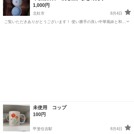
1,000円
北杜市
8月4日
​ ​ご覧いただきありがとうございます！ ​使い勝手の良い中華風鉢と和食
器の3点セットです。 ラーメン、どんぶりもの、煮物やスープなど、
山梨
北杜市
食器
日々の食卓で幅広くご使用いただけます。 ​【セット内容（3点）】...
未使用 コップ
100円
甲斐住吉駅
8月4日