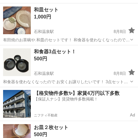
和皿セット
1,000円
石和温泉駅
8月8日
有田焼のお茶碗や.和皿のセットです！ 和食器を使わなくなったので
お安くお譲りしたいです╰(*´︶`*)╯
山梨
甲府市
石和温泉駅
食器
茶碗
和食器3点セット！
500円
石和温泉駅
8月8日
和食器を使わなくなったので お安くお譲りしたいです！ 3点セットで
す╰(*´︶`*)╯
山梨
甲府市
石和温泉駅
食器
【格安物件多数✨】家賃4万円以下多数
【保証人ナシ】賃貸物件多数掲載！
Ad
ニフティ不動産
お皿２枚セット
500円