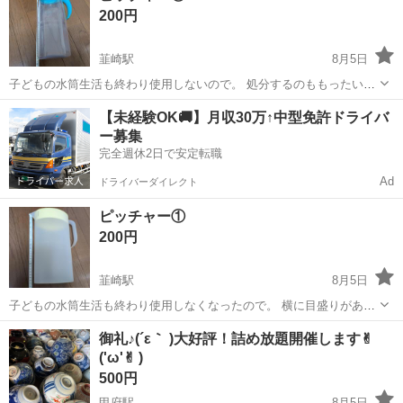
200円
韮崎駅
8月5日
子どもの水筒生活も終わり使用しないので。 処分するのももったいな
いので良かったらどうぞ。
山梨
韮崎市
韮崎駅
食器
水筒
【未経験OK🚚】月収30万↑中型免許ドライバ
ー募集
完全週休2日で安定転職
Ad
ドライバーダイレクト
ピッチャー①
200円
韮崎駅
8月5日
子どもの水筒生活も終わり使用しなくなったので。 横に目盛りがあり
ます。 処分するのももったいないので良かったらどうぞ。
山梨
韮崎市
韮崎駅
食器
水筒
御礼♪(´ε｀ )大好評！詰め放題開催します✌︎
('ω'✌︎ )
500円
甲府駅
8月5日