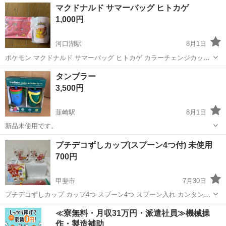
山梨
甲斐市
食器
FLUTE
マクドナルド サマーバッグ ヒトカゲ
は、問題ございません ※参考価格/2,198円(4脚) 商品の詳細 「Ro...
1,000円
河口湖駅
8月1日
ポケモン マクドナルド サマーバッグ ヒトカゲ カラーチェンジカッ
プ、ジッパーポーチの2点セット カップは冷たい飲み物を入れると色
山梨
南都留郡
河口湖駅
食器
ポケモン
タンブラー
が変わります。
3,500円
韮崎駅
8月1日
新品未使用です。
山梨
韮崎市
韮崎駅
食器
プチデコずしカップ(スプーン4つ付) 未使用
700円
甲斐市
7月30日
プチデコずしカップ カップ4つ スプーン4つ スプーン入れ カンタンお
いしいレシピ集 箱に入って未使用になります。 よろしくお願いしま
山梨
甲斐市
食器
スプーン
≪寮無料・月収31万円・派遣社員≫機械操
す。
作・製造補助