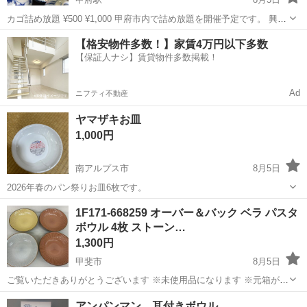
カゴ詰め放題 ¥500 ¥1,000 甲府市内で詰め放題を開催予定です。 興味
がある方に開催場所をお知らせ致します。 店内大処分のため期間限定
山梨
甲府市
甲府駅
食器
【格安物件多数！】家賃4万円以下多数
開催致します。
【保証人ナシ】賃貸物件多数掲載！
Ad
ニフティ不動産
ヤマザキお皿
1,000円
南アルプス市
8月5日
2026年春のパン祭りお皿6枚です。
山梨
南アルプス市
食器
パン祭り
1F171-668259 オーバー＆バック ベラ パスタ
ボウル 4枚 ストーン…
1,300円
甲斐市
8月5日
ご覧いただきありがとうございます ※未使用品になります ※元箱があ
りません ※商品は、問題ございません ※参考価格/2,498円(4枚) 商品
山梨
甲斐市
食器
アンパンマン 耳付きボウル