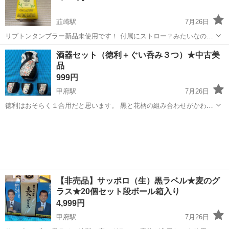
韮崎駅
7月26日
リプトンタンブラー新品未使用です！ 付属にストロー？みたいなのつ
いてました！ なかなかしっかりしてる物だと思います！
山梨
韮崎市
韮崎駅
食器
酒器セット（徳利＋ぐい呑み３つ）★中古美
品
999円
甲府駅
7月26日
徳利はおそらく１合用だと思います。 黒と花柄の組み合わせがかわい
らしくておしゃれです。 使った記憶がほぼ無いほど使った回数が少な
山梨
甲府市
甲府駅
食器
徳利
いと思います。 目視で破損や汚れは見当たりませんが、 微細なもの見
落としていたら...
【非売品】サッポロ（生）黒ラベル★麦のグ
ラス★20個セット段ボール箱入り
4,999円
甲府駅
7月26日