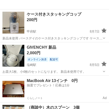
ケース付きスタッキングコップ
200円
甲府駅
8月7日
新品未使用 バースデイのケース付きスタッキングコップです ケースは
計量出来るようにもなっています！ 淡い色でかわいいです うちでは使
山梨
甲府市
甲府駅
食器
ケース
GIVENCHY 新品
わないのでどなたかどうぞ！
2,000円
オンライン決済
配送可
塩崎駅
8月5日
お皿大1枚、小4枚のセットになります。 新品未使用です。
山梨
南アルプス市
塩崎駅
食器
GIVENCHY
MacBook Air 13インチ 0円
抽選でプレゼント！応募は1分
Ad
くらしノート
（商談中）木のスプーン 3個