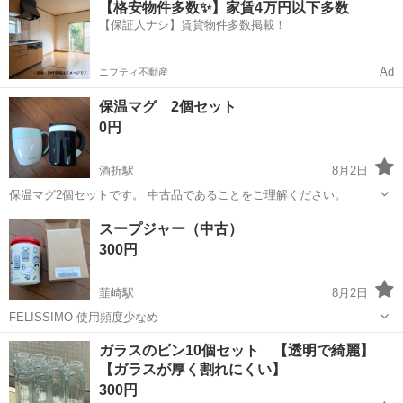
【格安物件多数✨】家賃4万円以下多数
OK！ 人気の工場のお仕事 ◇カーナビゲーション部品の組立◇ ■ 業務
【保証人ナシ】賃貸物件多数掲載！
内容 車載用カーナビゲ...
Ad
ニフティ不動産
保温マグ 2個セット
0円
酒折駅
8月2日
保温マグ2個セットです。 中古品であることをご理解ください。
山梨
甲府市
酒折駅
食器
マグ
スープジャー（中古）
300円
韮崎駅
8月2日
FELISSIMO 使用頻度少なめ
山梨
韮崎市
韮崎駅
食器
スープジャー
ガラスのビン10個セット 【透明で綺麗】
【ガラスが厚く割れにくい】
300円