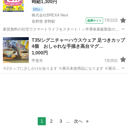
時給1,300円
日払い
株式会社BREXA Next
7月21日
提携サイト
長野県 茅野駅
家賃無料の社宅でスマートライフをスタート！＜半導体基板製造の機
械操作・検査＞ランチ代もかからないオトクな職場◎／稼ぎもしっか
長野
茅野市
茅野駅
その他
T35/シグニチャーハウスウェア 足つきカップ
り！月収例31万円／長野県茅野市 半導体基板の製造・検査 クリーンル
4個 おしゃれな手描き高台マグ…
ーム内で、半導体基板の製造や検...
1,000円
甲斐市
7月25日
※2カップに少しかけがあります ※展示未使用品になります ※展示に
伴うキズ等ある場合がございます ※参考価格/2,198円 サイズ: 直径
山梨
甲斐市
食器
食器洗浄機
13.0 cm 高さ9.0 cm 473mL 材質:ストーンウエアー...
1
2
3
...
次へ