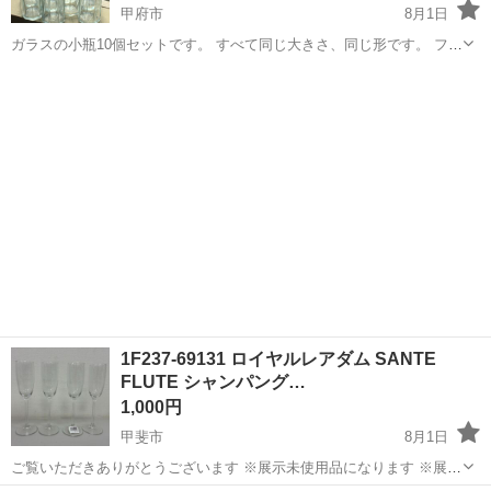
甲府市
8月1日
ガラスの小瓶10個セットです。 すべて同じ大きさ、同じ形です。 フタ
も10枚ありお付けしますが、フタの内側が少し錆びているものが何枚
山梨
甲府市
食器
かあります（洗浄、漂白等を試みましたが落ちませんでした）。
1F237-69131 ロイヤルレアダム SANTE
FLUTE シャンパング…
1,000円
甲斐市
8月1日
ご覧いただきありがとうございます ※展示未使用品になります ※展示
に伴うキズ及び汚れがある場合があります ※元箱がありません ※商品