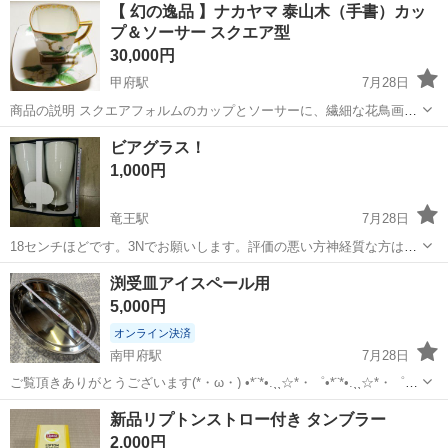
長野
茅野市
茅野駅
その他
【 幻の逸品 】ナカヤマ 泰山木（手書）カッ
赴任旅費会社負担★嬉しい無料送迎◎正社員登用制度あり！マイカー
プ＆ソーサー スクエア型
通勤OK！無料駐車場完備！《長野県茅...
30,000円
甲府駅
7月28日
商品の説明 スクエアフォルムのカップとソーサーに、繊細な花鳥画と
金彩が施された優美なセットです。 - デザイン: 花鳥画、金彩装飾 - シ
山梨
甲府市
甲府駅
食器
ビアグラス！
リーズ: 泰山木(ハイエンドモデル) - 形状: スクエア型 - カ...
1,000円
竜王駅
7月28日
18センチほどです。3Nでお願いします。評価の悪い方神経質な方はご
遠慮下さい。
山梨
甲斐市
竜王駅
食器
ビアグラス
渕受皿アイスペール用
5,000円
オンライン決済
南甲府駅
7月28日
ご覧頂きありがとうございます(*・ω・) •*¨*•.¸¸☆*・゜•*¨*•.¸¸☆*・゜
•*¨*•.¸¸☆*・* 【商品名】 アイスペール用 【商品状態】 ・新品開封
山梨
甲府市
南甲府駅
食器
新品リプトンストロー付き タンブラー
品 段ボールダメージある物もございます。 ...
2,000円