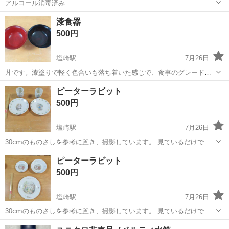
アルコール消毒済み
山梨
北杜市
食器
漆食器
500円
塩崎駅
7月26日
丼です。漆塗りで軽く色合いも落ち着いた感じで、食事のグレードア
ップに是非ご利用されてください。8/15まで、できるだけ早くとりに
山梨
甲斐市
塩崎駅
食器
ピーターラビット
きてくれる方を優先させていただきます。 よろしくおねがいします。
500円
塩崎駅
7月26日
30ⅽⅿのものさしを参考に置き、撮影しています。 見ているだけで、
とても温かい気持ちになりますね。ピーターラビットファンの方に、
山梨
甲斐市
塩崎駅
食器
ピーターラビット
ピーターラビット
是非お手に取って毎日の生活を豊かにしていただけたら、嬉しく思い
500円
ます😊 8/15日まで、できるだけ...
塩崎駅
7月26日
30ⅽⅿのものさしを参考に置き、撮影しています。 見ているだけで、
とても温かい気持ちになりますね。全く未使用です。ピーターラビッ
山梨
甲斐市
塩崎駅
食器