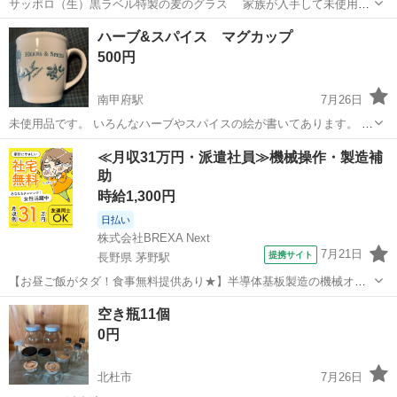
サッポロ（生）黒ラベル特製の麦のグラス 家族が入手して未使用の
まま自宅で保管して おりました。調べたら非売品とのことですで その
山梨
甲府市
甲府駅
食器
黒ラベル
ハーブ&スパイス マグカップ
ように紹介させていただいております。 20個あるのでお店で使った
500円
り、パーティ用...
南甲府駅
7月26日
未使用品です。 いろんなハーブやスパイスの絵が書いてあります。 プ
リントではなく彫って着色してあるタイプです。 即購入可 値下げ不可
山梨
甲府市
南甲府駅
食器
マグカップ
≪月収31万円・派遣社員≫機械操作・製造補
ペット無し タバコ無し
助
時給1,300円
日払い
株式会社BREXA Next
7月21日
提携サイト
長野県 茅野駅
【お昼ご飯がタダ！食事無料提供あり★】半導体基板製造の機械オペ
レーターや検査作業！未経験活躍中★カップル＆友達同士の応募OK！
長野
茅野市
茅野駅
その他
空き瓶11個
赴任旅費会社負担★嬉しい無料送迎◎正社員登用制度あり！マイカー
0円
通勤OK！無料駐車場完備！《長野県茅...
北杜市
7月26日