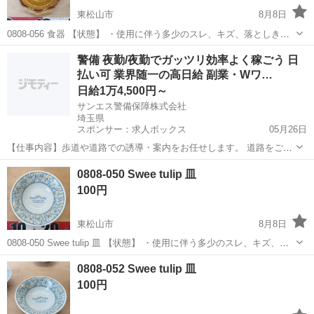
東松山市
8月8日
0808-056 食器 【状態】 ・使用に伴う多少のスレ、キズ、落としきれ
ない汚れなどございます ・詳細は現地でご確認ください ・お値引きは
埼玉
東松山市
食器
現地
警備 夜勤/夜勤でガッツリ効率よく稼ごう 日
出来かねますのでご了承願います ※中古品のため、状態についてはご
払い可 業界随一の高日給 副業・Wワ…
理...
日給1万4,500円～
サンエス警備保障株式会社
埼玉県
スポンサー：求人ボックス
05月26日
【仕事内容】歩道や道路での誘導・案内をお任せします。 道路をご利
用される車両や歩行者の方が安全に安心して通行するために適切に誘
アルバイト・パート
0808-050 Swee tulip 皿
導してください。 勤務地へは直行直帰OKです! <未経験でも安心!!> 丁
100円
寧な研修20hで基本的な知識を...
東松山市
8月8日
0808-050 Swee tulip 皿 【状態】 ・使用に伴う多少のスレ、キズ、落
としきれない汚れなどございます ・詳細は現地でご確認ください ・お
埼玉
東松山市
食器
現地
0808-052 Swee tulip 皿
値引きは出来かねますのでご了承願います ※中古品のため...
100円