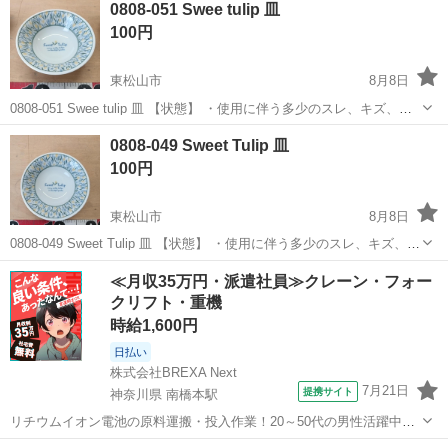
0808-051 Swee tulip 皿
100円
東松山市
8月8日
0808-051 Swee tulip 皿 【状態】 ・使用に伴う多少のスレ、キズ、落
としきれない汚れなどございます ・詳細は現地でご確認ください ・お
埼玉
東松山市
食器
現地
0808-049 Sweet Tulip 皿
値引きは出来かねますのでご了承願います ※中古品のため...
100円
東松山市
8月8日
0808-049 Sweet Tulip 皿 【状態】 ・使用に伴う多少のスレ、キズ、落
としきれない汚れなどございます ・詳細は現地でご確認ください ・お
埼玉
東松山市
食器
現地
≪月収35万円・派遣社員≫クレーン・フォー
値引きは出来かねますのでご了承願います ※中古品のた...
クリフト・重機
時給1,600円
日払い
株式会社BREXA Next
7月21日
提携サイト
神奈川県 南橋本駅
リチウムイオン電池の原料運搬・投入作業！20～50代の男性活躍中★
ワンルーム寮完備！赴任旅費会社負担！年間休日130日★フォークリフ