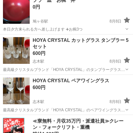
プラ 皿 お椀 丼
19cm・高さ3.4cm 【商品状態】 ・未使用品ですが、保管...
0円
鳩ヶ谷駅
8月8日
本日夕方来られる方へ差し上げます ➕️お椀3つ
埼玉
川口市
鳩ヶ谷駅
食器
HOYA CRYSTAL カットグラス タンブラー 5
セット
600円
志木駅
8月8日
最高級クリスタルブランド「HOYA CRYSTAL」のタンブラーグラス5
客セットです。 伝統的で繊細なカットが美しく施されており、クリス
埼玉
志木市
志木駅
食器
HOYA
HOYA CRYSTAL ペアワイングラス
タルガラス特有の透明感と輝き、手に持ったときの程よい重厚感が魅
600円
力的なお品です。 現在は...
志木駅
8月8日
最高級クリスタルブランド「HOYA CRYSTAL」のペアワイングラスで
す。 グラスの底に立体的なお花のフロスト加工（すりガラス）が施さ
埼玉
志木市
志木駅
食器
≪寮無料・月収35万円・派遣社員≫クレー
れており、上から覗き込むと大輪の花が咲いたように見える非常に美
ン・フォークリフト・重機
しいデザインです。 現在...