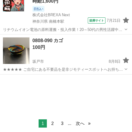
時給1,600円
日払い
株式会社BREXA Next
7月21日
提携サイト
神奈川県 南橋本駅
リチウムイオン電池の原料運搬・投入作業！20～50代の男性活躍中★
ワンルーム寮完備！赴任旅費会社負担！年間休日130日★フォークリフ
神奈川
相模原市
南橋本駅
その他
0808-090 カゴ
ト免許お持ちの方、活躍中！就業先食堂利用可★《神奈川県相模原
100円
市》 人気の工場のお仕事 ◇電...
坂戸市
8月8日
★★★★★ ご自宅にある不要品を是非ジモティースポットへお持ち込
みしませんか？ 家電、趣味・スポーツ・レジャー用品、こども用品、
埼玉
坂戸市
食器
スポット
衣料服飾品、生活雑貨、家具、本、CD・DVDなどが無料でまとめて持
ち込めます！ ※詳細はこ...
1
2
3
...
次へ