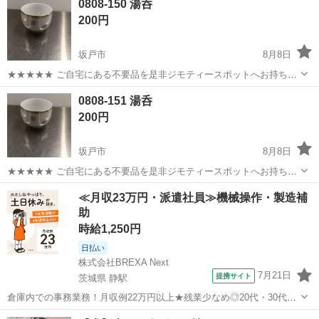
0808-150 湯呑
衣料服飾品、生活雑貨、家具、本、CD・DVDなどが無料でまとめて持
200円
ち込めます！ ※詳細はこ...
坂戸市
8月8日
★★★★★ ご自宅にある不要品を是非ジモティースポットへお持ち込
みしませんか？ 家電、趣味・スポーツ・レジャー用品、こども用品、
埼玉
坂戸市
食器
湯呑
0808-151 湯呑
衣料服飾品、生活雑貨、家具、本、CD・DVDなどが無料でまとめて持
200円
ち込めます！ ※詳細はこ...
坂戸市
8月8日
★★★★★ ご自宅にある不要品を是非ジモティースポットへお持ち込
みしませんか？ 家電、趣味・スポーツ・レジャー用品、こども用品、
埼玉
坂戸市
食器
湯呑
≪月収23万円・派遣社員≫機械操作・製造補
衣料服飾品、生活雑貨、家具、本、CD・DVDなどが無料でまとめて持
助
ち込めます！ ※詳細はこ...
時給1,250円
日払い
株式会社BREXA Next
7月21日
提携サイト
茨城県 静駅
倉庫内での事務業務！月収例22万円以上★残業少なめ◎20代・30代・
40代の男女活躍中！空調完備で快適作業★食堂利用可◎マイカー通勤
茨城
常陸大宮市
静駅
その他