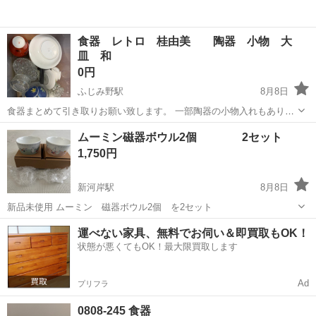
食器 レトロ 桂由美 陶器 小物 大
皿 和
0円
ふじみ野駅
8月8日
食器まとめて引き取りお願い致します。 一部陶器の小物入れもありま
す。 全体的にレトロな物が多いです。 蓋割れてますが、プラケースご
埼玉
ふじみ野市
ふじみ野駅
食器
ムーミン磁器ボウル2個 2セット
と 引き取りお願い致します。
1,750円
新河岸駅
8月8日
新品未使用 ムーミン 磁器ボウル2個 を2セット
埼玉
川越市
新河岸駅
食器
運べない家具、無料でお伺い＆即買取もOK！
状態が悪くてもOK！最大限買取します
Ad
プリフラ
0808-245 食器