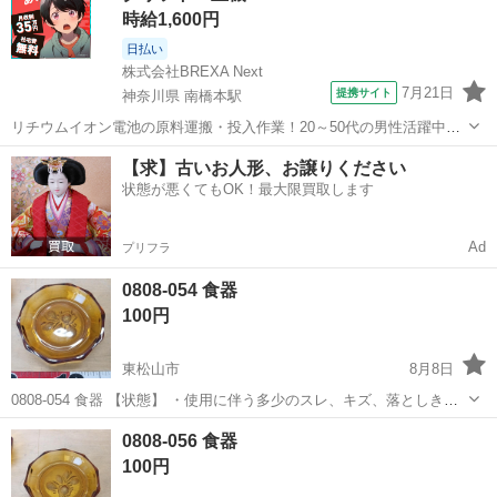
時給1,600円
日払い
株式会社BREXA Next
7月21日
提携サイト
神奈川県 南橋本駅
リチウムイオン電池の原料運搬・投入作業！20～50代の男性活躍中★
ワンルーム寮完備！赴任旅費会社負担！年間休日130日★フォークリフ
神奈川
相模原市
南橋本駅
その他
【求】古いお人形、お譲りください
ト免許お持ちの方、活躍中！就業先食堂利用可★《神奈川県相模原
状態が悪くてもOK！最大限買取します
市》 人気の工場のお仕事 ◇電...
Ad
プリフラ
0808-054 食器
100円
東松山市
8月8日
0808-054 食器 【状態】 ・使用に伴う多少のスレ、キズ、落としきれ
ない汚れなどございます ・詳細は現地でご確認ください ・お値引きは
埼玉
東松山市
食器
現地
0808-056 食器
出来かねますのでご了承願います ※中古品のため、状態についてはご
100円
理...