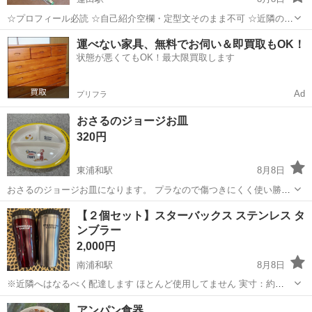
☆プロフィール必読 ☆自己紹介空欄・定型文そのまま不可 ☆近隣の方
限定・遠方の方不可 ☆希望の日時記載ください ☆時間厳守・早着も対
埼玉
蓮田市
蓮田駅
食器
お箸
運べない家具、無料でお伺い＆即買取もOK！
応不可 ☆指定場所でのお渡し限定・駅でのお渡し不可 条件満たさない
状態が悪くてもOK！最大限買取します
方には返信しません コン...
Ad
プリフラ
おさるのジョージお皿
320円
東浦和駅
8月8日
おさるのジョージお皿になります。 プラなので傷つきにくく使い勝手
がいいです。
埼玉
川口市
東浦和駅
食器
おさるのジョージ
【２個セット】スターバックス ステンレス タ
ンブラー
2,000円
南浦和駅
8月8日
※近隣へはなるべく配達します ほとんど使用してません 実寸：約
18×8（cm） 容量：400ml
埼玉
さいたま市
南浦和駅
食器
アンパン食器