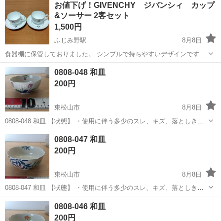
神奈川
相模原市
南橋本駅
その他
お値下げ！GIVENCHY ジバンシィ カップ
ト免許お持ちの方、活躍中！就業先食堂利用可★《神奈川県相模原
&ソーサー 2客セット
市》 人気の工場のお仕事 ◇電...
1,500円
ふじみ野駅
8月8日
食器棚に保管しておりました。 シンプルで持ちやすいデザインです。
サイズ ・ソーサー直径 約14.5cm ・カップ口径 約8.5 cm、高さ6.5cm
埼玉
ふじみ野市
ふじみ野駅
食器
GIVENCHY
0808-048 和皿
中古品とご理解いただいた上でのご購入をお願いいたします。 完全品
200円
を...
東松山市
8月8日
0808-048 和皿 【状態】 ・使用に伴う多少のスレ、キズ、落としきれ
ない汚れなどございます ・詳細は現地でご確認ください ・お値引きは
埼玉
東松山市
食器
現地
0808-047 和皿
出来かねますのでご了承願います ※中古品のため、状態についてはご
200円
理...
東松山市
8月8日
0808-047 和皿 【状態】 ・使用に伴う多少のスレ、キズ、落としきれ
ない汚れなどございます ・詳細は現地でご確認ください ・お値引きは
埼玉
東松山市
食器
現地
0808-046 和皿
出来かねますのでご了承願います ※中古品のため、状態についてはご
200円
理...