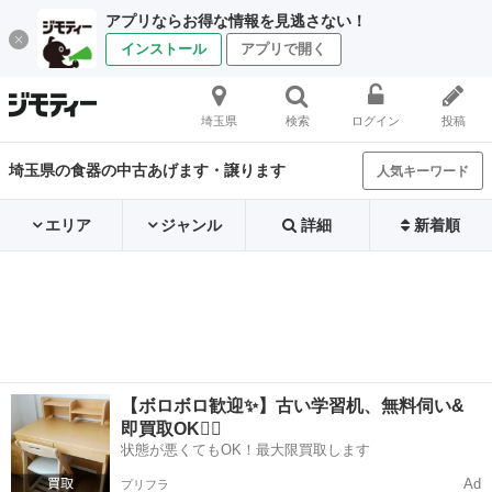
アプリならお得な情報を見逃さない！
インストール
アプリで開く
埼玉県
検索
ログイン
投稿
埼玉県の食器の中古あげます・譲ります
人気キーワード
エリア
ジャンル
詳細
新着順
【ボロボロ歓迎✨】古い学習机、無料伺い&
即買取OK🙆‍♀️
状態が悪くてもOK！最大限買取します
Ad
プリフラ