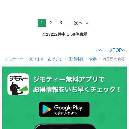
1
2
3
...
次へ
全23212件中 1-50件表示
ページTOPへ
ジモティー
売ります・あげます
生活雑貨
食器
埼玉県の食器