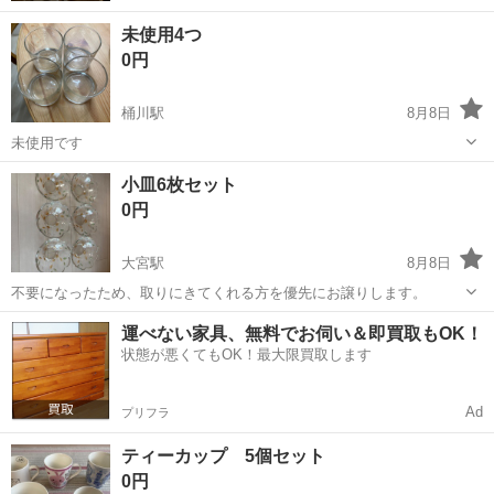
未使用4つ
0円
桶川駅
8月8日
未使用です
埼玉
桶川市
桶川駅
食器
小皿6枚セット
0円
大宮駅
8月8日
不要になったため、取りにきてくれる方を優先にお譲りします。
埼玉
さいたま市
大宮駅
食器
運べない家具、無料でお伺い＆即買取もOK！
状態が悪くてもOK！最大限買取します
Ad
プリフラ
ティーカップ 5個セット
0円