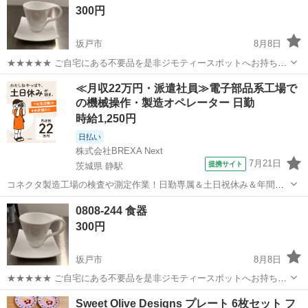
300円
坂戸市
8月8日
★★★★★ ご自宅にある不要品を是非ジモティースポットへお持ち込
みしませんか？ 家電、趣味・スポーツ・レジャー用品、こども用品、
埼玉
坂戸市
食器
スポット
≪月収22万円・派遣社員≫電子部品系工場で
衣料服飾品、生活雑貨、家具、本、CD・DVDなどが無料でまとめて持
の機械操作・製造オペレーター 日勤
ち込めます！ ※詳細はこ...
時給1,250円
日払い
株式会社BREXA Next
7月21日
提携サイト
茨城県 静駅
コネクタ製造工場の検査や測定作業！日勤専属＆土日祝休み＆年間休
日128日★クリーンルーム内作業★マイカー通勤OK＆無料駐車場あり
茨城
常陸大宮市
静駅
その他
0808-244 食器
★就業先食堂利用可！日払い制度あり！《茨城県常陸大宮市》 人気の
300円
工場のお仕事 ◇コネクタ製造工...
坂戸市
8月8日
★★★★★ ご自宅にある不要品を是非ジモティースポットへお持ち込
みしませんか？ 家電、趣味・スポーツ・レジャー用品、こども用品、
埼玉
坂戸市
食器
スポット
Sweet Olive Designs プレート 6枚セット フ
衣料服飾品、生活雑貨、家具、本、CD・DVDなどが無料でまとめて持