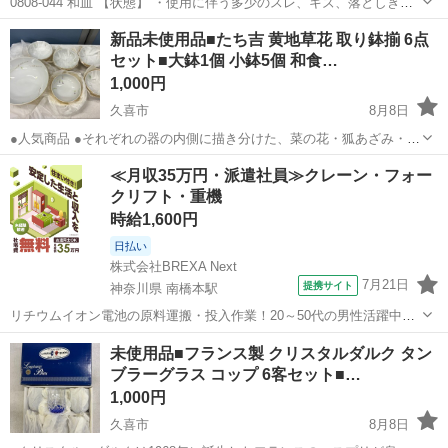
0808-044 和皿 【状態】 ・使用に伴う多少のスレ、キズ、落としきれ
ない汚れなどございます ・詳細は現地でご確認ください ・お値引きは
埼玉
東松山市
食器
現地
新品未使用品■たち吉 黄地草花 取り鉢揃 6点
出来かねますのでご了承願います ※中古品のため、状態についてはご
セット■大鉢1個 小鉢5個 和食…
理...
1,000円
久喜市
8月8日
●人気商品 ●それぞれの器の内側に描き分けた、菜の花・狐あざみ・露
草・水引草・岩沙参が季節を感じさせます。 ●和洋を問わず、どんな
埼玉
久喜市
食器
黄地
≪月収35万円・派遣社員≫クレーン・フォー
料理も受け入れる器です。 【商品】たち吉 黄地草花 取り鉢揃 6点セ
クリフト・重機
ット 【種類】...
時給1,600円
日払い
株式会社BREXA Next
7月21日
提携サイト
神奈川県 南橋本駅
リチウムイオン電池の原料運搬・投入作業！20～50代の男性活躍中★
ワンルーム寮完備！赴任旅費会社負担！年間休日130日★フォークリフ
神奈川
相模原市
南橋本駅
その他
未使用品■フランス製 クリスタルダルク タン
ト免許お持ちの方、活躍中！就業先食堂利用可★《神奈川県相模原
ブラーグラス コップ 6客セット■…
市》 人気の工場のお仕事 ◇電...
1,000円
久喜市
8月8日