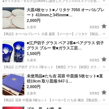
●クリスタル・ダルクは1968年に誕生したフランスのエスプリが息づ
くグラスウェアブランドです。 【メーカー】クリスタルダルク Cristal
埼玉
久喜市
食器
クリスタルダルク
大皿4枚セット■ノリタケ 7050 オーバルプレ
d'Arques 【商品】タンブラーグラス コップ 6個（6客セット） ...
ート 410mmと345mm■…
2,000円
久喜市
8月8日
【商品】オーバルプレート 大皿 盛皿 【メーカー】ノリタケ 【製品型
番】白磁胎に金彩で意匠したゴールドライン7050シリーズ 【種類】食
埼玉
久喜市
食器
大皿
■江戸切子 グラス ペア 2客■ペアグラス 切子
器 【材質】陶器 【サイズ】（約）（410 x 310 x 38 mm）2...
グラス ブルー 青■ガラス工芸…
1,500円
久喜市
8月8日
【商品】江戸切子 グラス 2客セット 【種類】グラス 【材質】ガラス
工芸 【サイズ】（約）直径 55mm・高さ 100mm 【商品状態】 ・未使
埼玉
久喜市
食器
グラス
未使用品■たち吉 花容 中皿揃 5枚セット■直
用品かどうか分かりませんが、長期保管品のため、小キズや小汚...
径19cm 取り皿揃 947-1…
2,000円
久喜市
8月8日
【商品】花容 中皿揃 5枚セット 【メーカー】たち吉 橘吉 【製品型
番】947-160 【種類】食器 【材質】陶器 【サイズ】（約）直径
埼玉
久喜市
食器
たち吉