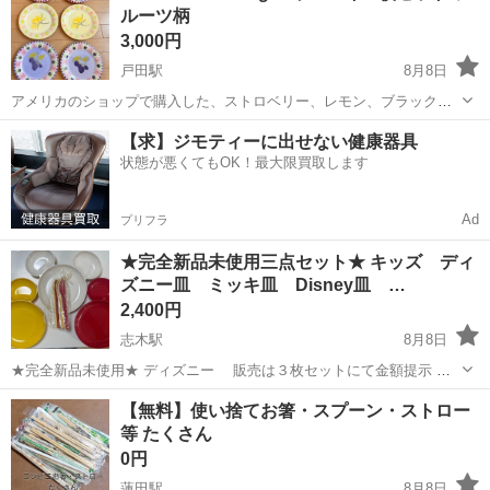
ルーツ柄
ち込めます！ ※詳細はこ...
3,000円
戸田駅
8月8日
アメリカのショップで購入した、ストロベリー、レモン、ブラックベ
リーの絵柄が描かれた、食卓を彩る華やかなプレート6枚セットです。
埼玉
戸田市
戸田駅
食器
【求】ジモティーに出せない健康器具
- ブランド: Sweet Olive Designs - デザイン: ストロベリー、レモ
状態が悪くてもOK！最大限買取します
ン、...
Ad
プリフラ
★完全新品未使用三点セット★ キッズ ディ
ズニー皿 ミッキ皿 Disney皿 …
2,400円
志木駅
8月8日
★完全新品未使用★ ディズニー 販売は３枚セットにて金額提示 皿
３枚＋フォーク3＋スプーン3 セット Francfranc ミッキー Disney 皿
埼玉
志木市
志木駅
食器
フォーク
【無料】使い捨てお箸・スプーン・ストロー
食器 ミッキーマウス皿 ディズニー皿
等 たくさん
0円
蓮田駅
8月8日