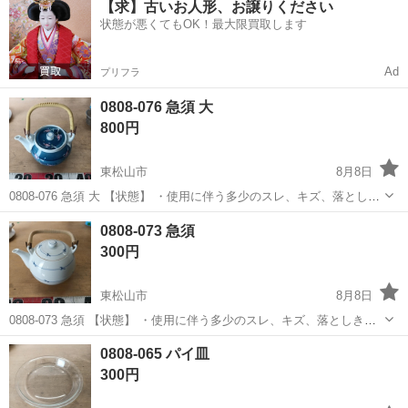
【求】古いお人形、お譲りください
OK◎無料駐車場完備！《茨城県常陸大宮市》 人気の工場のお仕事 ◇
状態が悪くてもOK！最大限買取します
電子部品製造倉庫内の事務...
Ad
プリフラ
0808-076 急須 大
800円
東松山市
8月8日
0808-076 急須 大 【状態】 ・使用に伴う多少のスレ、キズ、落としき
れない汚れなどございます ・詳細は現地でご確認ください ・お値引き
埼玉
東松山市
食器
急須
0808-073 急須
は出来かねますのでご了承願います ※中古品のため、状態について
300円
は...
東松山市
8月8日
0808-073 急須 【状態】 ・使用に伴う多少のスレ、キズ、落としきれ
ない汚れなどございます ・詳細は現地でご確認ください ・お値引きは
埼玉
東松山市
食器
急須
0808-065 パイ皿
出来かねますのでご了承願います ※中古品のため、状態についてはご
300円
理...